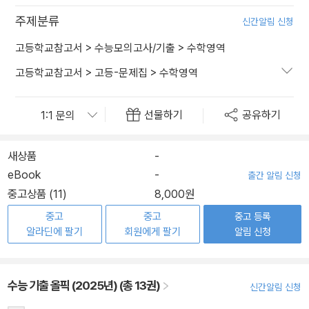
주제분류
신간알림 신청
고등학교참고서
>
수능모의고사/기출
>
수학영역
고등학교참고서
>
고등-문제집
>
수학영역
선물하기
공유하기
새상품
-
eBook
-
출간 알림 신청
중고상품 (11)
8,000원
중고
중고
중고 등록
알라딘에 팔기
회원에게 팔기
알림 신청
수능 기출 올픽 (2025년) (총 13권)
신간알림 신청