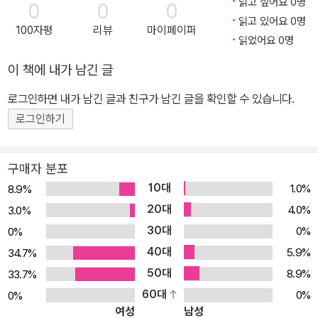
읽고 싶어요 0명
0
0
0
문번 표시, 고난도 기출은 별도 코너 처리하는 과정을 각각 BOOK1,
읽고 있어요 0명
100자평
리뷰
마이페이퍼
BOOK2에 반영 _무분별하게 많은 문제만 모아 놓은 기출문제집 대
읽었어요 0명
신 “수능 기출 올픽”으로 효율적이고 완벽한 기출 학습을 시작할 수
이 책에 내가 남긴 글
있습니다. _BOOK1 + BOOK2 구성으로, BOOK1, 2는 사용 목적
에 따라 다양하게 사용 가능합니다. (실제 사용자 대상 설문 결과 반
로그인하면 내가 남긴 글과 친구가 남긴 글을 확인할 수 있습니다.
영) 1. 용도별: “BOOK1은 진도용, BOOK2는 과제용” 또는 “BOO
로그인하기
K2는 진도용, BOOK1은 과제용” 2. 수준별: “중위권 학생은 BOOK
1만 사용 또는 BOOK1을 먼저 사용”, “중위권 이상은 BOOK1, BO
구매자 분포
OK2모두 사용”
10대
1.0%
8.9%
20대
4.0%
3.0%
30대
0%
0%
40대
5.9%
34.7%
50대
8.9%
33.7%
60대
0%
0%
여성
남성