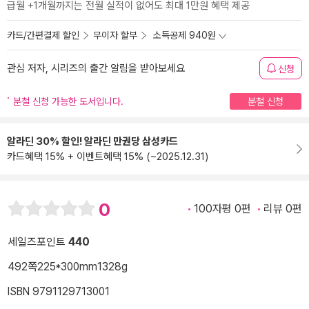
급월 +1개월까지는 전월 실적이 없어도 최대 1만원 혜택 제공
카드/간편결제 할인
무이자 할부
소득공제 940원
관심 저자, 시리즈의 출간 알림을 받아보세요
신청
분철 신청 가능한 도서입니다.
분철 신청
알라딘 30% 할인! 알라딘 만권당 삼성카드
카드혜택 15% + 이벤트혜택 15% (~2025.12.31)
0
100자평 0편
리뷰 0편
세일즈포인트
440
492쪽
225*300mm
1328g
ISBN 9791129713001