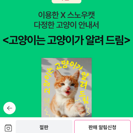
뒤로가
기
보관함담기
절판
판매 알림신청