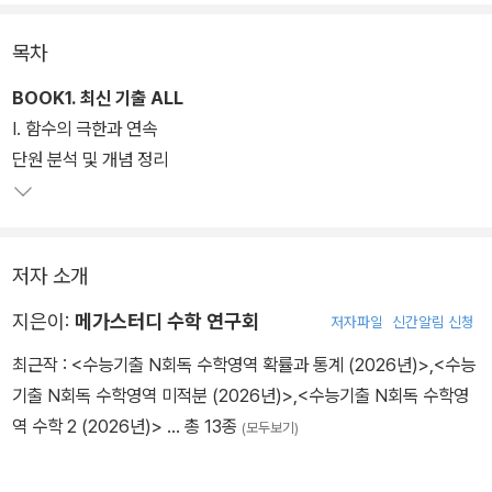
OOK2 (2005~2022우수 기출 PICK) 구성이다.
목차
BOOK1로 최신 수능 경향을 파악하고, BOOK2로 과거 기출 중 우
수 기출만을 풀며 효율적이고 완벽한 기출 학습을 할 수 있다. 역대 모
BOOK1. 최신 기출 ALL
든 기출을 무작위로 풀어보는 비효율적인 기출 학습이 아닌, 효율적
Ⅰ. 함수의 극한과 연속
이고 완벽한 기출 학습을 위해 최근 3개년을 기준으로 BOOK1과 B
단원 분석 및 개념 정리
OOK2를 나누었다. 나아가, 전국의 학교, 학원 선생님들이 참여하여
수능 대비에 꼭 필요한 우수 기출문제를 선별했다. (BOOK2 수록)
저자 소개
지은이:
메가스터디 수학 연구회
저자파일
신간알림 신청
최근작 :
<수능기출 N회독 수학영역 확률과 통계 (2026년)>
,
<수능
기출 N회독 수학영역 미적분 (2026년)>
,
<수능기출 N회독 수학영
역 수학 2 (2026년)>
… 총 13종
(모두보기)