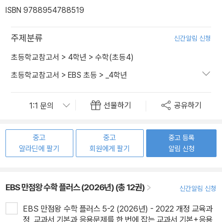
ISBN 9788954788519
주제분류
신간알림 신청
초등학교참고서
>
4학년
>
수학(초등4)
초등학교참고서
>
EBS 초등
>
_4학년
선물하기
공유하기
중고
중고
중고 등록
알라딘에 팔기
회원에게 팔기
알림 신청
EBS 만점왕 수학 플러스 (2026년) (총 12권)
신간알림 신청
EBS 만점왕 수학 플러스 5-2 (2026년) - 2022 개정 교육과
정, 교과서 기본과 응용문제를 한 번에 잡는 교과서 기본+응용