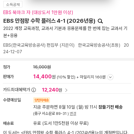
소득공제
EBS 북마크 자 (대상도서 1만원 이상)
EBS 만점왕 수학 플러스 4-1 (2026년용)
2022 개정 교육과정, 교과서 기본과 응용문제를 한 번에 잡는 교과서 기
본+응용
EBS(한국교육방송공사) 편집부
(지은이)
한국교육방송공사(초등)
20
24-12-07
정가
16,000원
14,400
판매가
원
(10% 할인) +
마일리지 160원
12,240
카드최대혜택가
원
수령예상일
양탄자배송
지금 주문하면 8월 10일 (월) 밤 11시
잠들기전 배송
(중구 서소문로 89-31 )
변경
배송료
유료 (도서 1만5천원 이상 무료)
이 도서는 <
EBS 만점왕 수학 플러스 4-1 (2024년용)
>의 개정판입니다.