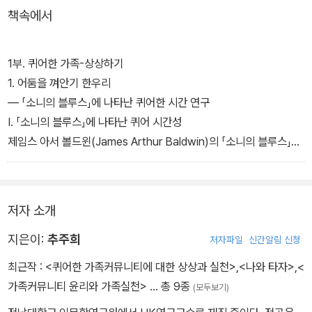
책속에서
1부. 퀴어한 가족-상상하기
1. 어둠을 껴안기 한우리
― 「소니의 블루스」에 나타난 퀴어한 시간 연구
Ⅰ. 「소니의 블루스」에 나타난 퀴어 시간성
제임스 아서 볼드윈(James Arthur Baldwin)의 「소니의 블루스」
(“Sonny’s Blues” 1957)는 헤로인을 판매한 죄목으로 체포된 적
있으며 이제는 거의 연락조차 하지 않는 동생 소니를 다시 만나고 이
해하려 시도하는 형의 관점에서 서술된 텍스트이다. 학생을 가르치는
저자 소개
교사로서 규범적 시민에 충실하려는 형의 입장에서 동생은 이해할 수
없는 존재이다. 이 글은 빈곤, 범죄, 마약, 술의 영향 아래 있는 흑인남
지은이:
추주희
저자파일
신간알림 신청
성 소니의 삶을 비규범적 삶의 실천 양상으로 읽는다. 나아가 동생과
최근작 :
<퀴어한 가족커뮤니티에 대한 상상과 실천>
,
<나와 타자>
,
<
대조되어 보이는 서술자 형 또한 자신이 소니와 다르지 않게 사회에
가족커뮤니티 윤리와 가족실천>
… 총 9종
(모두보기)
의해 비규범적 존재로 낙인찍힌 자임을 인정함으로써 진정한 성장을