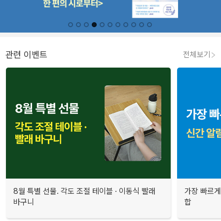
관련 이벤트
전체보기
8월 특별 선물. 각도 조절 테이블 · 이동식 빨래
가장 빠르게
바구니
합