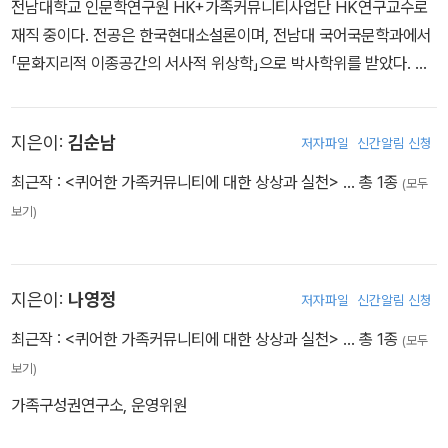
“그늘에서” 걸어 나와 소니에 관한 이야기를 꺼낸다. ‘나’는 그를 한
전남대학교 인문학연구원 HK+가족커뮤니티사업단 HK연구교수로
번도 좋아한 적이 없는데, 성인 남성이 되어서도 여전히 골목을 어슬
재직 중이다. 전공은 한국현대소설론이며, 전남대 국어국문학과에서
렁거리며 거리 모퉁이에서 시간을 보내고 언제나 약에 취해 칠칠치
「문화지리적 이종공간의 서사적 위상학」으로 박사학위를 받았다. 최
못했기 때문이다. 그는 이따금 ‘나’에게 15센트를 빌려가곤 했다. 그
근 논문으로 「동시대 한국소설에 나타난 퀴어 즐거움의 서사적 의미
런 그에게선 “기이한” 냄새가 났다. “갑작스럽게 나는 그가 미워졌다.
망과 퀴어 느낌의 정치」(2024), 「『독신녀』의 영화화에 나타난 1970
지은이:
김순남
저자파일
신간알림 신청
그가 나를 보는 방식, 반쯤은 개 같고 반쯤은 교활한 아이 같은 모습을
년대 한국 문화의 젠더 정치」(2024)가 있다. 레즈비언과 여성의 시
견딜 수 없었다”. 그는 소니가 약을 시작한 것에 자신의 책임이 있을
선에서 한국사회의 서사화된 문화적 경관과 커뮤니티의 공간화된 정
최근작 :
<퀴어한 가족커뮤니티에 대한 상상과 실천>
… 총 1종
(모두
지 모른다고 생각하고 있었고, 자신이 좀 더 현명하게 굴었더라면 좋
치를 탐색하는 데 관심을 가지고 연구하고 있다.
보기)
았을 것이라고 이야기를 시작한다.
그러나 화자인 형은 그에게 “너의 슬픈 이야기”를 하지 말라고, 듣지
않겠다고 말한다. 소니와 동일시되는 이름 없는 친구 얘기를 들어주
지은이:
나영정
저자파일
신간알림 신청
길 거부하면서 형은 어머니의 당부대로 동생의 곁에 있어주길 거부한
최근작 :
<퀴어한 가족커뮤니티에 대한 상상과 실천>
… 총 1종
다. 함께 있어 주지 못하는 형은 동생의 이야기를 제대로 듣지 못한다.
(모두
소설의 시작에서 형은 동생에게 어떠한 공감도 하지 못하고 있다. 그
보기)
는 소니를 문젯거리, 두통의 원인, 얼음장같이 차가운 두려움, 그의 일
가족구성권연구소, 운영위원
상을 위협하는 무언가로 느낀다.