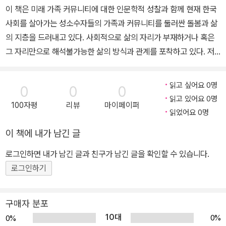
이성애적 가부장제 규범(heteropatriarchy)에 대조적인 것으로 간
이 책은 미래 가족 커뮤니티에 대한 인문학적 성찰과 함께 현재 한국
주된다고 지적한다. 이에 따르면 흑인의 존재는 언제나 비이성애규범
사회를 살아가는 성소수자들의 가족과 커뮤니티를 둘러싼 돌봄과 삶
적(nonheteronormative)이라고 표지된다. 퍼거슨에 의하면 이성
의 지층을 드러내고 있다. 사회적으로 삶의 자리가 부재하거나 혹은
애적･가부장적 결혼으로 섹슈얼리티를 규율하고 주체의 합리성을 확
그 자리만으로 해석불가능한 삶의 방식과 관계를 포착하고 있다. 저
언하는 법제화된 제도는 합리성의 체제이며, 이 체제 내에서 시민권
출생, 인구소멸, 지역소멸 등 갖가지 사회위기론 앞에서 우리는 ‘우리
의 온전성, 권리와 특권의 할당이 중요해진다. 전형적으로 비합리적
의 미래’를 그리기 어렵다. 동시에 그 ‘우리’가 자명한 현실에서 ‘미래
읽고 싶어요 0명
인 것으로 간주되는 차이의 양식으로서 흑인성과 동성애는 역사적으
0
0
0
없는’ 사람들은 누구와 어떻게 살아갈 것인가를 답하기란 더더욱 어
읽고 있어요 0명
로 시민권의 안티테제였으며, 그러므로 시민적 권리와도 어울리지 않
100자평
리뷰
마이페이퍼
렵다. 그러나 가족구성권연구소에서 강조했듯이 “어디에서 머물 것
읽었어요 0명
는다고 여겨졌다.
인가, 누구랑 함께 머물 수 있을까라는 ‘그 미래’는 퀴어 내부에서도
예를 들어, 노예해방은 백인 여성이 성적으로 취약한 상황에 놓일 것
이 책에 내가 남긴 글
사회적인, 경제적인, 문화적인 자원에 따라서 ‘미래없음’과 ‘당도할 미
과 혼혈인구가 증가할 것에 대한 두려움 속에서 성적 규제를 불러일
래’를 다르게 감각하는 것은 분명하다.” 이번 국가전략총서는 바로 서
로그인하면 내가 남긴 글과 친구가 남긴 글을 확인할 수 있습니다.
으켰다. 퍼거슨은 사실상 흑인의 비이성애규범적 성적 실천을 규율하
로 다른 위치에서 살아가는 사람들의 미래에 대한 ‘다른 감각’을 엿보
로그인하기
는 것이 1863년에 세워진 미국 자유민 조사위원회(The American
는 것이기도 하며, 나아가 그 미래가 개인이 감당하는 것이 아니라, 새
Freedmen's Inquiry Commission)의 주요 의제였다고 지적한다.
로운 가족, 시민, 사회모델을 통해 집단적으로 정치화하는 것임을 새
노예들이 일부일처제를 따르지 않고 유동적인 친밀한 성적 관계를 맺
구매자 분포
기는 것이기도 하다. 이 책을 통해서 초개인화된 사회에서 서로 돌보
고 있는 실상은 그들이 시민권을 가질 자격이 없음에 관한 증거이자
10대
0%
0%
고 접촉하고 함께 살아가는 가족커뮤니티에 대한 새로운 요구를 전망