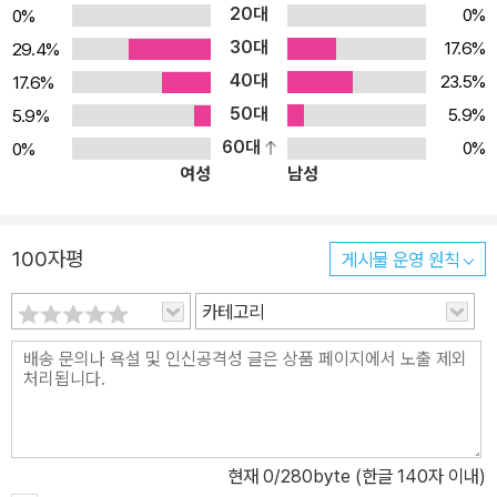
성적 타락으로 여겨졌다. 위원회는 흑인에게 이성애 결혼을 시민권의
20대
0%
0%
하길 바란다.
조건으로 강제하였으며 결혼과 일부일처제를 따르기를 거부하는 해
30대
17.6%
29.4%
방 노예들을 감옥에 가두거나 연금을 지불하지 않는 방식으로 규율하
40대
23.5%
17.6%
였다. 이를 통해 국가는 이성애 결혼으로 생겨난 남편에게 법적으로
50대
5.9%
5.9%
가정을 보살필 책임을 떠넘기며, 국가와 노예 주인으로 하여금 해방
60대
0%
0%
노예를 보살펴야 할 책임에서 벗어날 수 있도록 도왔다. 이성애 가부
여성
남성
장적 가정이 만들어짐에 따라 가정은 모든 물질적 재난과 고통을 흡
수하고 유지하는 장소가 되었고, 흑인 빈곤은 흑인 내의 친밀한 사적
관계 내에서 벌어진 문제로 축소된다. 이로 인해 흑인 노예를 법적･제
100자평
게시물 운영 원칙
도적으로 활용하여 국가와 자본이 착취해온 역사는 부정되고 해결 불
카테고리
가능한 것으로 남겨졌다. 흑인 가족은 백인 이성애 가부장 중산층 가
족이라는 판단 기준에 따르면 언제나 모순적이고 병리적인 위치에 머
무른다. 이러한 관점에서 흑인은 규범에서 벗어나고, 동화되지 못한
일탈자가 된다.
현재
0
/280byte (한글 140자 이내)