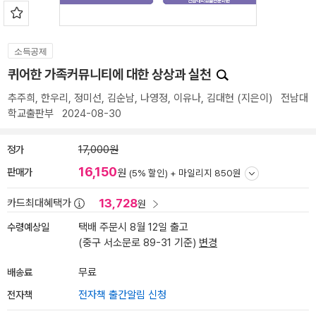
소득공제
퀴어한 가족커뮤니티에 대한 상상과 실천
추주희
,
한우리
,
정미선
,
김순남
,
나영정
,
이유나
,
김대현
(지은이)
전남대
학교출판부
2024-08-30
정가
17,000원
16,150
판매가
원
(5% 할인) +
마일리지 850원
13,728
카드최대혜택가
원
수령예상일
택배 주문시 8월 12일 출고
(중구 서소문로 89-31 기준)
변경
배송료
무료
전자책
전자책 출간알림 신청