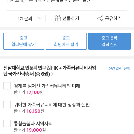
대학교재/전문서적
>
인문계열
>
인문학 일반
선물하기
공유하기
중고
중고
중고 등록
알라딘에 팔기
회원에게 팔기
알림 신청
전남대학교 인문학연구원 HK + 가족커뮤니티사업
신간알림 신청
단 국가전략총서 (총 6권)
경계를 넘어선 가족커뮤니티의 미래
판매가
17,100
원
퀴어한 가족커뮤니티에 대한 상상과 실천
판매가
16,150
원
통합돌봄과 지역사회
판매가
19,000
원