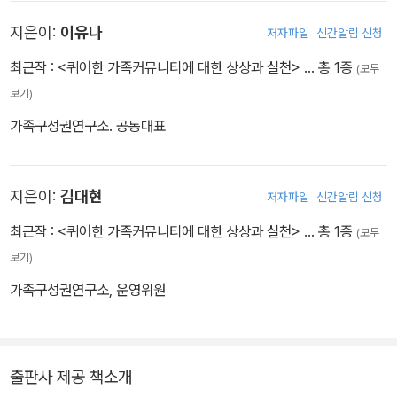
형이 동생을 보는 시각은 기존의 미국 사회가 흑인을 바라보는 시선
과 유사하다. 미국 사회는 흑인을 백인 중산층 규범에서 벗어나는 병
지은이:
이유나
저자파일
신간알림 신청
리화된 존재로 상정해왔다. 예를 들어 칼 군나르 뮈르달(Karl Gunna
최근작 :
<퀴어한 가족커뮤니티에 대한 상상과 실천>
… 총 1종
(모두
r Myrdal)은 1944년 저서 ��미국의 딜레마��(An American
보기)
Dilemma: The Negro Problem and Modern Democracy)를
가족구성권연구소. 공동대표
통해 흑인의 문화가 미국의 이상에 걸맞지 않으며, “왜곡되고 병리화
되어 있다”고 설명한다. 무엇보다 흑인 가족의 불안정성, 흑인을 위한
교육시설의 부적합성, 흑인교회가 보이는 감상주의(emotionalism),
지은이:
김대현
저자파일
신간알림 신청
흑인 놀이문화의 부적절성, 흑인 사회 조직의 병리성, 평균적 흑인이
보이는 관심사의 협소성, 정치적 사고의 편파성, 높은 흑인 범죄율, 다
최근작 :
<퀴어한 가족커뮤니티에 대한 상상과 실천>
… 총 1종
(모두
른 분야는 제치고 예술에만 매진하는 것, 미신, 성격적 어려움과 같은
보기)
여러 특징에서 사회 병리적이라고 지적한다. 이처럼 편견에 찬 왜곡
가족구성권연구소, 운영위원
된 인종차별적 이미지가 흑인과 흑인 가정을 설명하는 학술적･사회
적 담론으로 간주되었기에 형은 무의식적으로 이를 내면화하고 있다.
흥미롭게도 퀴어연구자 로더릭 퍼거슨(Roderick Fuguson)은 훼손
출판사 제공 책소개
되고 깨어진 미국 가정의 이미지로 상상되는 흑인의 문화는 언제나