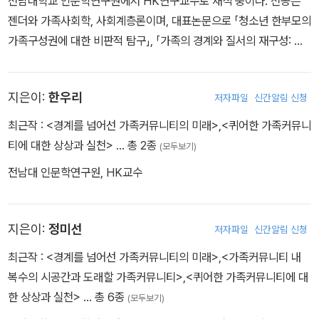
전남대학교 인문학연구원에서 HK연구교수로 재직 중이다. 전공은
이룬다고 평가한다. 퀴어성을 인종적 소수자성과 연결하는 불완전한
젠더와 가족사회학, 사회계층론이며, 대표논문으로 「청소년 한부모의
시도로서 이 글은 어두운 할렘가의 골목, 클럽, 재즈에 담긴 역사적 어
가족구성권에 대한 비판적 탐구」, 「가족의 경계와 질서의 재구성: 탈
둠을 퀴어한 시간에 관한 이론틀을 통해 재해석하고자 했다.
가정 청소년의 ‘팸’생활에 나타나는 돌봄과 친밀성을 중심으로」 등이
「소니의 블루스」는 이제는 거의 연락조차 하지 않는 동생 소니를 급작
있다. 현재 소수자적 관점에서 위기, 빈곤 청소년의 성인기 이행과 청
스럽게 조우한 형의 관점에서 시작한다. 소설에서 화자와 동생은 포
지은이:
한우리
저자파일
신간알림 신청
년 문제를 연결시켜 사회불평등 문제를 접근하고 있으며, 가부장적
스트ᐨ한국전쟁 할렘에서 생존하려 노력 중이다. 이름이 알려지지 않
가족이 해체되고 새롭게 형성되는 친밀한 연결과 관계들의 변화지형
은 화자 ‘나’는 출근길 지하철에서 신문을 통해 남동생 소니가 헤로인
최근작 :
<경계를 넘어선 가족커뮤니티의 미래>
,
<퀴어한 가족커뮤니
을 탐색함으로써 사회적 돌봄의 과제를 모색하는 실천연구를 수행중
을 소지한 죄목으로 체포되었음을 알게 된다. 신문을 통해서야 동생
티에 대한 상상과 실천>
… 총 2종
(모두보기)
이다.
의 소식을 알게 된 형은 이 소식을 그의 안온한 일상을 침범하는 위협
전남대 인문학연구원, HK교수
으로 느낀다. 그는 고등학교 수학 교사로 근무하며 성실히 생활하고
있기 때문이다. 동생의 범죄사실은 중산층에 동화되려 애쓰는 그의
삶에 대한 침범이자 불행의 그림자를 드리우는 것처럼 느껴진다. 소
지은이:
정미선
저자파일
신간알림 신청
니는 형에게 있어 뱃속에 든 얼음장처럼 불편한 감정이 가시질 않는
최근작 :
<경계를 넘어선 가족커뮤니티의 미래>
,
<가족커뮤니티 내
존재이다.
복수의 시공간과 도래할 가족커뮤니티>
,
<퀴어한 가족커뮤니티에 대
‘활자’로 전해진 소식은 곧 ‘살아있는 사람’의 모습으로 ‘나’에게 다시
한 상상과 실천>
… 총 6종
(모두보기)
한번 전해진다. “소니를 꼭 닮은” 동생의 친구인 마약쟁이가 어두운