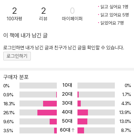
른다. 단, 기술을 활용하는 자만이 그러한 해방을 누릴 수 있다. 이 책
했다. 유튜브 〈나는의사다〉 〈의대도서관〉, 책 팟캐스트 〈YG와 JYP의
읽고 싶어요 1명
2
2
0
은 자신이 쓴 책의 번역자를 섭외하다 어려움에 부딪친 저자가 우연
책걸상〉의 PD 겸 진행자다. 한국 의료 현안, 헬스케어의 미래, 병원
읽고 있어요 5명
100자평
리뷰
마이페이퍼
히 알게 된 딥엘(DeepL)과 챗GPT, 두 개의 인공지능 프로그램을
경영, 글쓰기/커니케이션, 여행, 의료 인문학 등의 주제로, 병원, 기업,
읽었어요 7명
활용해 직접 책 한 권을 번역하며 쌓인 노하우를 정리한 ‘혼자만 알고
학회/협회, 학교 등에서 다수의 강연을 했다. 여행준비와 요리가 취미
이 책에 내가 남긴 글
있기 아까운 것들의 노트’다. 퇴근 후 매일 밤, 10개월을 바쳐 완성한
다. He is a distinguished South Korean physician, journalist,
번역본은 프로 번역가들 눈에도 썩 괜찮아 보이는 수준이다. 그 사이
and author. He obtained his medical degree from Yonsei U
로그인하면 내가 남긴 글과 친구가 남긴 글을 확인할 수 있습니다.
인공지능과 저자 사이에는 무슨 일이 있었을까? 영어 작문서, 인공지
niversity College of Medicine and went on to pursue a PhD
로그인하기
능 분야의 자기계발서, 번역의 현재와 한국문학의 세계화에 대한 쟁
in health law and medical ethics, further enhancing his exp
점을 던지는 인문사회서. 이 책에서 공개된 내용들은 전 세계 어디에
ertise in the field. With an illustrious career spanning over 2
구매자 분포
서도 공개되거나 정리된 적 없는 인공지능시대 영어 작문의 기술이자
5 years, he has been a valuable contributor to the medical
10대
0%
0%
챗GPT와 협업하기 위한 최소한의 상식이다. ■ 살아 있는 지식 영어
media landscape as a dedicated member of The Korean D
20대
1.7%
0.9%
작문의 핵심을 알려주는 책은 많다. 그러나 인공지능 시대의 영어 작
octors’ Weekly. Throughout his prolific career, Dr. Park has
30대
4.3%
18.3%
문 기술은 완전히 새로운 영역이다. 영어 작문 시장에 인공지능 책은
authored a total of eight books, each showcasing his pass
40대
없고, 인공지능 시장에 영어 작문서는 없다. 두 세계를 직접 관통해 본
13.9%
ion for knowledge and his ability to shed light on various to
26.1%
사람이 없거나, 있다 한들 그 정보가 아직 대중화되지 않기 때문이다.
pics. One notable work is “Insightful Healthcare,” also kno
50대
13.0%
9.6%
이 책에 담긴 내용은 영어 활용에 어려움을 느끼는 사람들에게 새로
wn as “Incomplete Miracle: The Light and Shadow of the K
60대
8.7%
3.5%