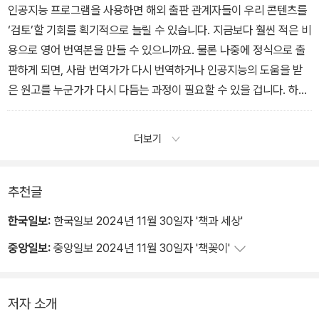
와의 대화 횟수가 늘어날수록 프롬프트의 가짓수가 늘어나고, 프롬프
인공지능 프로그램을 사용하면 해외 출판 관계자들이 우리 콘텐츠를
트의 내용이 더 구체화될수록 문장은 점점 더 매끄러워지며, 무엇보
‘검토’할 기회를 획기적으로 늘릴 수 있습니다. 지금보다 훨씬 적은 비
다 ‘여러분 스타일’에 가까워집니다.
용으로 영어 번역본을 만들 수 있으니까요. 물론 나중에 정식으로 출
판하게 되면, 사람 번역가가 다시 번역하거나 인공지능의 도움을 받
은 원고를 누군가가 다시 다듬는 과정이 필요할 수 있을 겁니다. 하지
만 ‘검토’를 위한 번역은 훨씬 쉽고 빠르고 저렴하게 가능합니다. 제가
직접 경험해 보니, 일정 수준 이상의 영어 실력과 적당한 수준의 인공
더보기
지능 사용 능력을 가진 사람이라면 전문 한영 번역가에게 의뢰하는
비용의 반의 반 정도로도 ‘초벌’ 번역 작업을 할 수 있을 것으로 짐작
합니다. (물론 이 일도 한영 번역 경험이 있는 분이 하면 훨씬 더 잘할
추천글
겁니다.) 책 한 권을 몽땅 번역하는 대신 앞쪽 5분의 1 정도만 번역하
한국일보:
한국일보 2024년 11월 30일자 '책과 세상'
여 ‘샘플 영문 원고’를 만드는 전략을 택할 경우, 투자 액수는 훨씬 더
중앙일보:
중앙일보 2024년 11월 30일자 '책꽂이'
적어지겠죠.
저자 소개