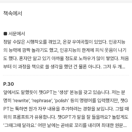
책에서 공개된 내용들은 전 세계 어디에서도 공개되거나 정리된 적
책속에서
없는 인공지능시대 영어 작문의 기술이자 챗GPT와 협업하기 위한
최소한의 상식이다.
■ 서문에서
정말 수많은 시행착오를 겪었고, 온갖 우여곡절이 있었다. 인공지능
의 능력에 깜짝 놀라기도 했고, 인공지능의 한계에 피식 웃음이 나기
도 했다. 혼자만 알고 있기 아까울 정도로 노하우가 많이 쌓였다. 처음
부터 이 과정을 책으로 쓸 생각을 했던 건 물론 아니다. 그저 두 개의
인공지능 프로그램과 씨름하며 보낸 1년의 경험이 다른 누군가에게
도 도움이 될 거라는 생각으로 슬라이드를 수십 장 만들어서 두어 차
P.30
례 강연과 워크숍을 진행했다. 수강자들의 호응에 탄력 받아 아예 그
앞에서도 말했듯이 챗GPT는 ‘생성’ 본능을 갖고 있습니다. 저는 분
내용을 책으로 썼다.
명히 ‘rewrite’, ‘rephrase’, ‘polish’ 등의 명령어를 입력했지만, 챗G
이 책은 기본적으로 ‘실용서’다. 가끔씩이라도 영어로 글을 쓸 필요가
PT는 툭하면 뭔가 자꾸 내용을 추가하려는 경향을 보입니다. 그럴 때
있는 사람들이 큰 스트레스를 받지 않고 꽤 괜찮은 문장을 얻는 데 필
위의 프롬프트가 유용합니다. 챗GPT가 말을 잘 들을까요? 놀랍게도
요한 인공지능 활용법을 설명했다. 이메일이든 연설문이든 논문이든
‘그때그때 달라요.’ 어떤 날에는 곧바로 꼬리를 내리며 최대한 원문의