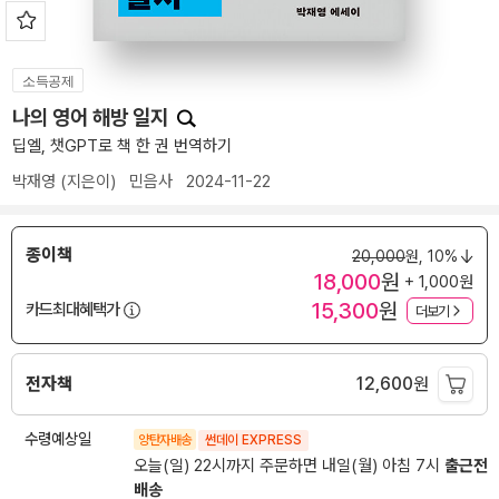
소득공제
나의 영어 해방 일지
딥엘, 챗GPT로 책 한 권 번역하기
박재영
(지은이)
민음사
2024-11-22
종이책
20,000
원,
10%
18,000
원
+ 1,000원
15,300
원
카드최대혜택가
더보기
전자책
12,600
원
수령예상일
양탄자배송
썬데이 EXPRESS
오늘(일) 22시까지 주문하면 내일(월) 아침 7시
출근전
배송