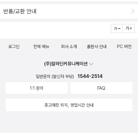
고도 하고. 의미심장하다. 영역이 활발히 이루어져 초판 일쇄 이백만
반품/교환 안내
원에 감지덕지하지 말고 미국으로 아니 세계로 뻗아나가 초판 일쇄
육천만원을 당연하게 생각할 수 있는 한국 작가들이 많이 탄생하기를
바란다. 이렇게 되면 정말 제대로 인공지능의 수혜아니던가. ‘지금 세
상은 기술을 활용하는 자와 기술에 휩쓸리는 자로 구분된다‘는 책 뒤
로그인
전체 메뉴
회사 소개
출판사 안내
PC 버전
표지의 일갈이 마음에 남는다. 시종일관 챗지피티를 달래가며 요리조
리 질문을 던져가며 한국어 원문을 영어로 그것도 원어민처럼 번역해
(주)알라딘커뮤니케이션
나가는 저자처럼 우리도 하루가 다르게 발전해 나가는 생성형 인공지
능을 어떻게 구슬려야 함께 잘 살아낼 수 있을지를 궁리해야겠다.
1544-2514
일반문의 (발신자 부담)
+요즘 이런 책 많이 나온다. 절반은 생성형 AI의 답변으로 이루어진
1:1 문의
FAQ
책. 질문을 잘 하면 책이 나오는 세상(?)
중고매장 위치, 영업시간 안내