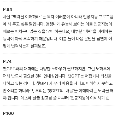
보고서든 보도자료든 기본 원리는 똑같다. 에세이나 소설은 훨씬 더
내용을 유지하면서 문장을 바꿔 주지만, 어떤 날에는 저렇게 지시를
까다롭지만, 조금만 경험이 쌓이면 충분히 만족할 만한 결과물을 얻
하더라도 자기주장을 굽히지 않고 자꾸만 수다를 떨기도 해요.
P.64
을 수 있을 것이다. 이 책을 읽은 독자들은 내가 범했던 시행착오를 반
사실 “맥락을 이해하라.”는 독자 여러분이 아니라 인공지능 프로그램
복하지 않기를, 내가 인공지능에 ‘적응’하느라 허비한 시간을 훨씬 줄
에 해 주고 싶은 말입니다. 엄청나게 유능해 보이는 이들 인공지능이
일 수 있기를 기대한다.
때로는 어처구니없는 짓을 많이 하는데요, 대부분 ‘맥락’을 이해하는
능력이 아직 부족하기 때문입니다. 예를 들어 다음 문단을 딥엘이 어
떻게 번역하는지 살펴보죠.
P.74
챗GPT와의 대화에는 다양한 노하우가 필요하지만, 그런 노하우에
더해 반드시 필요한 것이 인내심입니다. 챗GPT는 어쨌거나 최선을
다하고 있는 겁니다. 챗GPT가 우리 마음을 제대로 이해하지 못하고
딴소리를 하더라고, 우리는 챗GPT의 ‘마음’을 이해하려는 노력을 해
야 합니다. 애초에 한글 원고를 쓸 때부터 ‘인공지능이 이해하기 쉽게’
쓰는 것이 좋다고는 앞에서 이미 이야기했습니다만, 프롬프트를 입력
할 때에도 인공지능의 눈높이에 맞춰 주는 것이 필요합니다. 챗GPT
P.100