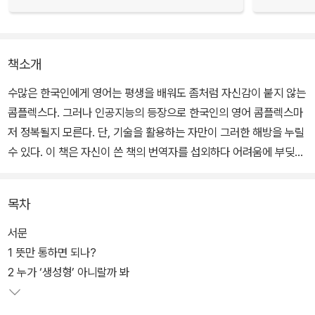
책소개
수많은 한국인에게 영어는 평생을 배워도 좀처럼 자신감이 붙지 않는
콤플렉스다. 그러나 인공지능의 등장으로 한국인의 영어 콤플렉스마
저 정복될지 모른다. 단, 기술을 활용하는 자만이 그러한 해방을 누릴
수 있다. 이 책은 자신이 쓴 책의 번역자를 섭외하다 어려움에 부딪친
저자가 우연히 알게 된 딥엘(DeepL)과 챗GPT, 두 개의 인공지능
프로그램을 활용해 직접 책 한 권을 번역하며 쌓인 노하우를 정리한
목차
‘혼자만 알고 있기 아까운 것들의 노트’다.
서문
퇴근 후 매일 밤, 10개월을 바쳐 완성한 번역본은 프로 번역가들 눈에
1 뜻만 통하면 되나?
도 썩 괜찮아 보이는 수준이다. 그 사이 인공지능과 저자 사이에는 무
2 누가 ‘생성형’ 아니랄까 봐
슨 일이 있었을까? 영어 작문서, 인공지능 분야의 자기계발서, 번역
의 현재와 한국문학의 세계화에 대한 쟁점을 던지는 인문사회서. 이