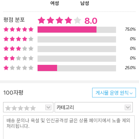
여성
남성
운 능력을 줄 수 있는 살아 있는 지식이자 생생한 체험기다. ■ 좋은
orean Healthcare System” in English. This enlightening bo
질문을 가르쳐드립니다 좋은 질문이 좋은 답변을 이끌어 낸다. 인공
ok delves into the intricacies of Korea’s healthcare system,
8.0
평점 분포
지능 활용의 관건은 프롬프트(prompt)에 있다. 유망 직종으로 프롬
exploring its historical context, present challenges, and fut
프트 엔지니어가 손꼽힐 만큼 ‘프롬프트’의 중요성이 커지고 있다. 이
ure prospects. The book’s profound insights earned it a pr
75.0%
책의 핵심도 ‘내가 원하는 영어 문장을 만들기 위해 챗GPT에게 어떻
estigious place in the “Gyeonggi Great Books” collection i
0%
게 질문해야 하는가’를 가르쳐 준다는 데에 있다. 수많은 시행착오 끝
n 2018, a recognition reserved for the 100 most exception
0%
에 얻은 보석 같은 질문들과 구체적인 예시들은 누구라도 쉽게 따라
al books published in Korea during the previous millennium.
0%
해 보고 학습해 볼 수 있도록 친절한 가이드가 되어 준다. ■ 구체적이
In addition to his impactful analysis of the healthcare lands
25.0%
고 다양한 사례 아무리 중요한 정보를 담고 있는 책이라도 직접 그 효
cape, Dr. Park also exhibits his versatile writing skills throug
과를 눈으로 보기 전에는 내 것으로 만들기가 쉽지 않다. 이 책은 번역
h other captivating literary works. “Art of Travel Planning”
하는 과정을 정리한 정보뿐만 아니라 칼럼, 논픽션, 소설, 에세이 등
stands as a mesmerizing compilation of essays that ignite
100자평
게시물 운영 원칙
일상에서 쉽게 접하는 다양한 형식의 글을 어떻게 번역할 수 있는지
the reader’s wanderlust, while “General Hospital 2.0” show
카테고리
직접 그 예를 보여 준다. 인공지능의 발전에 감탄이 나오는가 하면, 어
cases his talent for storytelling, having served as the origin
처구니없는 실수에 헛웃음이 나오기도 한다. 이 같은 구체적인 상황
al source material for the sensational 17-part TV drama air
과 맥락 속에서 독자들은 인공지능의 장점과 단점을 간파할 수 있다.
ed on MBC TV in 2008. With the global rise of K-content,
■ 진지한 제언과 유쾌한 전개 번역과 관련해 전 세계 출판 분야에서
he has authored a captivating book that unravels the intric