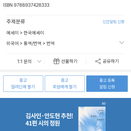
ISBN 9788937428333
주제분류
신간알림 신청
에세이
>
한국에세이
외국어
>
통역/번역
>
번역
선물하기
공유하기
중고
중고
중고 등록
알라딘에 팔기
회원에게 팔기
알림 신청