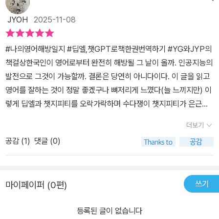
JYOH
2025-11-08
#나의영어해방일지 #딥엘,챗GPT로책한권번역하기 #YG와JYP의
책걸상한국인이 영어로부터 완전히 해방될 그 날이 올까. 인공지능의
발전으로 그것이 가능할까. 결론은 당연히 아니다이다. 이 글을 읽고
영어를 잘하는 것이 정말 좋겠구나 뼈저리게 느꼈다(늘 느끼지만) 이
렇게 딥엘과 챗지피티를 오락가락하며 수다쟁이 챗지피티가 은근슬
쩍 이상한 걸 끼워넣는 걸 빼고 어색한 거 고치고 또 고치고. 원래 글
더보기
쓰기는 퇴고가 중요하긴 하지만 두 인공지능을 오가며 그가 보여준
공감 (
1
)
댓글 (0)
그의 영어번역 사투는 대단하다는 말로는 심히 부족해보인다. 이걸
그냥 일필휘지로 쓸 수 있는 바이링구얼은 얼마나 좋을까 하는 생각
을 하지 않을 수 없었다. 허나. 초벌번역은 거의 없어지다시피 했지만
쓰기
마이페이퍼 (0편)
수준있는 번역가들은 인공지능의 활용으로 생산성이 올라 번역계를
떠났던 이들이 번역계로 다시 돌아오는 경우도 있다고 한다. (세상에
등록된 글이 없습니다
이런 일도 있구나!) 고도의 수준을 갖춘 번역가의 위상은 더 높아진다