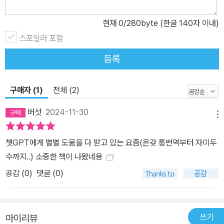
는 어떤 의견과 쟁점들이 있을까. 이 책은 인공지능 활용서이자 작문
acies of Korean culture, food, society, history, and more. T
서인 동시에 기술과 진화를 어떤 태도로 바라봐야 할지, 다양한 관점
itled “All The Korea You May Not See,” this engaging literar
현재
0
/280byte (한글 140자 이내)
을 중개하며 자신의 시각을 가지도록 한다는 점에서 인문학적인 인사
y masterpiece offers readers from around the world a delig
스포일러 포함
이트를 담고 있다. 한편 번역의 대중화가 가져올 수 있는 한국문학의
htful and humorous exploration of Korea’s hidden gems. T
등록
세계화에 대한 제언도 눈여겨볼 만하다. 한 작품을 번역하는 지난한
hrough his insightful storytelling and accessible writing styl
과정의 일부를 혁신할 수 있는 가능성이 이 안에 있기 때문이다. 인공
e, the author paints a vivid picture of the rich tapestry that
지능과 함께 한 권의 책을 번역하는 과정을 담은 체험기 『나의 영어
구매자 (1)
전체 (2)
defines Korean culture. As you immerse yourself in its page
해방 일지』의 가장 큰 장점은 이런 다양한 지식을 유머러스한 분위기
s, you’ll find that watching Korean dramas and movies bec
버섯
2024-11-30
속에서 자연스럽게 습득할 수 있다는 점이다. 저자의 안내를 따르다
omes even more enjoyable. Moreover, it will ignite a strong
메뉴
보면 어느새 마지막 페이지에 이르러 있는 이 책은 따분한 참고서가
desire to visit Korea, making your trip exponentially more e
챗GPT에게 별별 도움을 다 받고 있는 요즘(온갖 통번역부터 자미두
아니라 재미있는 자기계발서이자 유쾌한 에세이이며, 세상의 변화를
xhilarating.
수까지..) 소중한 책이 나왔네용
체감하기 위해 읽어야 할 트렌드 2024-2025이기도 하다.
공감 (
0
)
댓글 (0)
쓰기
마이리뷰