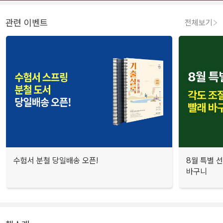
관련 이벤트
전체보기
수험서 분철 당일배송 오픈!
8월 특별 선
바구니