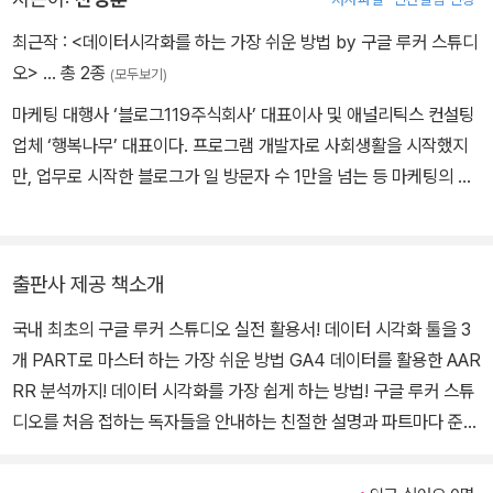
최근작 :
<데이터시각화를 하는 가장 쉬운 방법 by 구글 루커 스튜디
오>
… 총 2종
(모두보기)
마케팅 대행사 ‘블로그119주식회사’ 대표이사 및 애널리틱스 컨설팅
업체 ‘행복나무’ 대표이다. 프로그램 개발자로 사회생활을 시작했지
만, 업무로 시작한 블로그가 일 방문자 수 1만을 넘는 등 마케팅의 소
질이 발굴되어 마케터로 전향한 독특한 이력이 있다. 그래서 마케팅
분석과 강의는 숫자와 이미지로 소통하는 개발자적인 경향이 강하다.
현재는 마케팅 커뮤니티 ‘아이보스’에서 오프라인 강사 및 지식 헬퍼
출판사 제공 책소개
로 활발하게 활동 중이며 유튜브를 통해 구글 시트, GA4, 루커 스튜
국내 최초의 구글 루커 스튜디오 실전 활용서! 데이터 시각화 툴을 3
디오 관련 컨텐츠를 다루고 있다. 저서로는 ‘한 장으로 요약하는, 구글
개 PART로 마스터 하는 가장 쉬운 방법 GA4 데이터를 활용한 AAR
애널리틱스 4’ 등이 있다.
RR 분석까지! 데이터 시각화를 가장 쉽게 하는 방법! 구글 루커 스튜
디오를 처음 접하는 독자들을 안내하는 친절한 설명과 파트마다 준비
된 예제를 활용한 데이터 시각화 실습으로 구글 루커 스튜디오의 기
능을 습득합니다. 더 나아가 데이터 시각화에 대한 저자의 노하우와