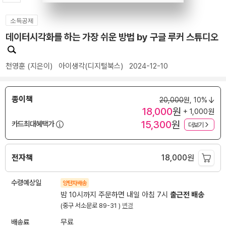
소득공제
데이터시각화를 하는 가장 쉬운 방법 by 구글 루커 스튜디오
천영훈
(지은이)
아이생각(디지털북스)
2024-12-10
종이책
20,000
원,
10%
18,000
원
+ 1,000원
15,300
원
카드최대혜택가
더보기
전자책
18,000
원
수령예상일
양탄자배송
밤 10시까지 주문하면 내일 아침 7시
출근전 배송
(중구 서소문로 89-31 )
변경
배송료
무료