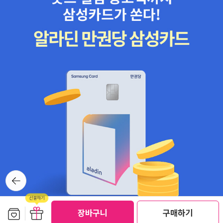
뒤로가
기
보관함담기
선물하기
선물하기
장바구니
구매하기