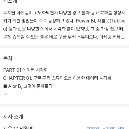
책소개
디지털 마케팅이 고도화되면서 다양한 광고 툴과 광고 효과를 향상시
키기 위한 방법들이 속속 등장하고 있다. Power BI, 태블로(Tablea
u) 등과 같은 다양한 데이터 시각화 툴이 있지만, 그 중 가장 쉽고 빠
르게 습득할 수 있는 툴은 바로 구글 루커 스튜디오다. 마케팅 커뮤니
티 ‘아이보스’에서 마케팅 강의를 진행하는 천영훈 저자의 『데이터시
각화를 하는 가장 쉬운 방법 by 구글 루커 스튜디오』로 저자의 노하
목차
우와 구글 루커 스튜디오의 사용법을 3개의 파트로 구성하여, 사전
지식이 없는 초심자도 쉽게 습득할 수 있게 구성되어 있다.
PART 01 데이터 시각화
CHAPTER 01. 구글 루커 스튜디오를 이용한 데이터 시각화
각 파트별로 실습용 데이터를 제공하며, 파트마다 다른 데이터를 활
■ A or B, 그것이 문제로다
용하여 구글 루커 스튜디오의 기능, 다양한 차트, 정확한 데이터를 가
독성을 확보하며 효과적으로 전달하는 방법을 설명하고 있다. 또한 A
ARRR 분석을 통해, 기존 구글 애널리틱스 4를 활용하고 있는 마케
저자 소개
터들도 구글 루커 스튜디오를 활용하여 구글 애널리틱스 4 데이터를
시각화 시키는 방법을 제시하고 있다.
지은이:
천영훈
저자파일
신간알림 신청