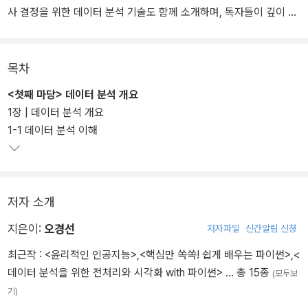
사 결정을 위한 데이터 분석 기술도 함께 소개하며, 독자들이 깊이 있
는 데이터 분석을 학습할 수 있다. 다양한 예제를 통해 데이터 분석을
마스터해보자.
목차
특히, 데이터 분석을 위한 파이썬 핵심 라이브러리 넘파이와 판다스
<첫째 마당> 데이터 분석 개요
를 이용하여 데이터 처리 과정을 익히고, 맷플롯립 시각화 라이브러
1장 | 데이터 분석 개요
리를 통해서 시각화의 필요성 및 데이터를 다양하게 시각화하는 방법
1-1 데이터 분석 이해
을 배울 수 있다. 또한, 환경 관련 데이터 분석하기, 행복지수 데이터
분석하기, 병원 노쇼 환자 데이터 분석하기, 주식 시세 예측 분석하기,
영화 리뷰 시각화하기, 대학생 정신 건강 데이터 분석하기 등과 같이
다양한 예제를 통해서 데이터 전처리와 시각화하는 실전 프로젝트를
저자 소개
연습할 수 있다.
지은이:
오경선
저자파일
신간알림 신청
최근작 :
<윤리적인 인공지능>
,
<핵심만 쏙쏙! 쉽게 배우는 파이썬>
,
<
데이터 분석을 위한 전처리와 시각화 with 파이썬>
… 총 15종
(모두보
기)