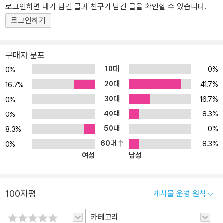
을 위한 전처리와 시각화 with 파이썬⟫은 환경 관련 데이터 분석하
로그인하면 내가 남긴 글과 친구가 남긴 글을 확인할 수 있습니다.
기, 행복지수 데이터 분석하기, 병원 노쇼 환자 데이터 분석하기, 주식
로그인하기
시세 예측 분석하기, 영화 리뷰 시각화하기, 대학생 정신 건강 데이터
분석하기 등과 같이 다양한 예제를 통해서 데이터 전처리와 시각화하
구매자 분포
는 실전 프로젝트를 연습할 수 있습니다. 이 책의 장점을 알려주는 3
10대
0%
0%
단계 학습 구조 Step1 데이터 분석 이해를 위한 개요와 도구 이해 St
20대
ep2 다양한 라이브러리와 데이터 분석 학습 방법 제시 Step3 프로
41.7%
16.7%
젝트를 통한 데이터 분석 실습 사례 수행
30대
16.7%
0%
40대
8.3%
0%
50대
0%
8.3%
60대
8.3%
0%
여성
남성
100자평
게시물 운영 원칙
카테고리