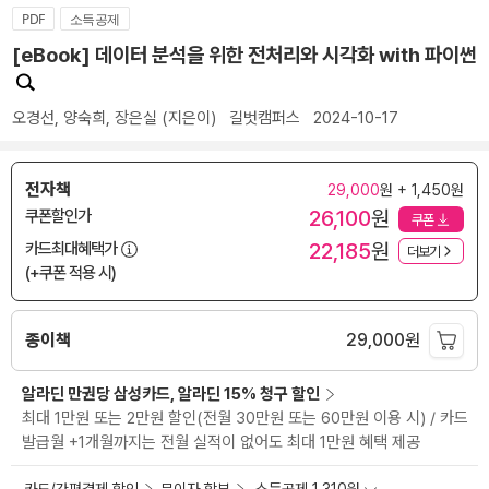
PDF
소득공제
[eBook] 데이터 분석을 위한 전처리와 시각화 with 파이썬
오경선
,
양숙희
,
장은실
(지은이)
길벗캠퍼스
2024-10-17
전자책
29,000
원 + 1,450원
26,100
원
쿠폰할인가
쿠폰
22,185
원
카드최대혜택가
더보기
(+쿠폰 적용 시)
종이책
29,000
원
알라딘 만권당 삼성카드, 알라딘 15% 청구 할인
최대 1만원 또는 2만원 할인(전월 30만원 또는 60만원 이용 시) / 카드
발급월 +1개월까지는 전월 실적이 없어도 최대 1만원 혜택 제공