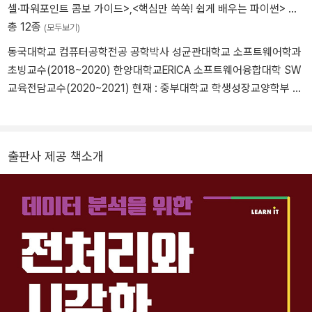
셀·파워포인트 콤보 가이드>
,
<핵심만 쏙쏙! 쉽게 배우는 파이썬>
…
총 12종
(모두보기)
동국대학교 컴퓨터공학전공 공학박사 성균관대학교 소프트웨어학과
초빙교수(2018~2020) 한양대학교ERICA 소프트웨어융합대학 SW
교육전담교수(2020~2021) 현재 : 중부대학교 학생성장교양학부 조
교수 경기도 지능정보화위원회, 서울교통공사 소프트웨어 과업심의
위원회, 과천도시공사 기술자문위원회, 행정중심복합도시건설청 기
술자문위원회, 조달청 평가위원 등 저서 : 컴퓨팅기반문제해결, 데이
출판사 제공 책소개
터분석, 프로그래밍, 오피스활용 등 다양한 분야 집필