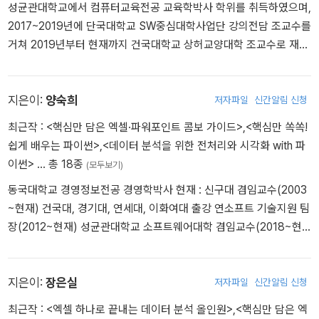
성균관대학교에서 컴퓨터교육전공 교육학박사 학위를 취득하였으며,
2017~2019년에 단국대학교 SW중심대학사업단 강의전담 조교수를
거쳐 2019년부터 현재까지 건국대학교 상허교양대학 조교수로 재직
중이다. 컴퓨팅 사고, 데이터 분석, 프로그래밍 등 다양한 분야의 저서
를 집필하였다.
지은이:
양숙희
저자파일
신간알림 신청
최근작 :
<핵심만 담은 엑셀·파워포인트 콤보 가이드>
,
<핵심만 쏙쏙!
쉽게 배우는 파이썬>
,
<데이터 분석을 위한 전처리와 시각화 with 파
이썬>
… 총 18종
(모두보기)
동국대학교 경영정보전공 경영학박사 현재 : 신구대 겸임교수(2003
~현재) 건국대, 경기대, 연세대, 이화여대 출강 연소프트 기술지원 팀
장(2012~현재) 성균관대학교 소프트웨어대학 겸임교수(2018~현
재) 단국대학교 자유교양대학 초빙교수(2022년~현재) 저서 : 컴퓨
터활용능력, 오피스활용, 데이터분석, 프로그래밍 등 다양한 분야 집
필
지은이:
장은실
저자파일
신간알림 신청
최근작 :
<엑셀 하나로 끝내는 데이터 분석 올인원>
,
<핵심만 담은 엑