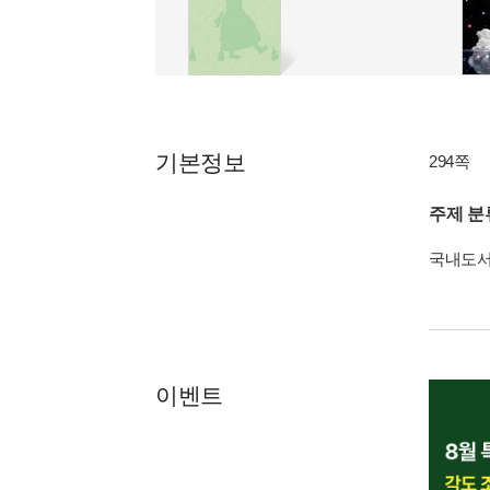
기본정보
294쪽
주제 분
국내도
이벤트