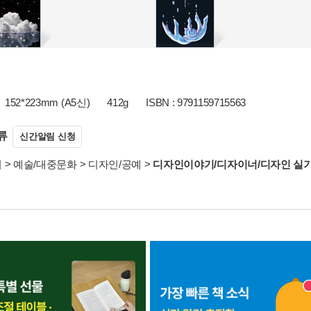
152*223mm (A5신)
412g
ISBN : 9791159715563
류
신간알림 신청
서
>
예술/대중문화
>
디자인/공예
>
디자인이야기/디자이너/디자인 실