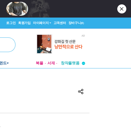
로그인
회원가입
마이페이지
고객센터
장바구니
(0)
투비컨티뉴드
펀드
북플
서재
창작플랫폼
투비컨티뉴드
원