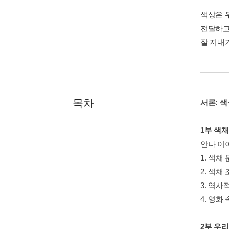
색상은 
전달하고
잘 지내
목차
서론: 
1부 색
안나 이
1. 색채
2. 색채
3. 역사
4. 영화
2부 우