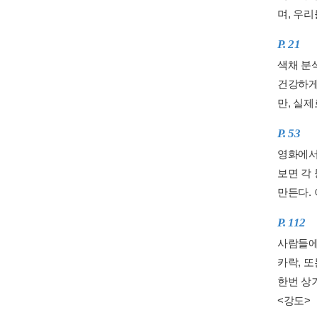
며, 우리
P. 21
색채 분석
건강하게
만, 실제
P. 53
영화에서 
보면 각
만든다. 
P. 112
사람들에
카락, 
한번 상
<강도>