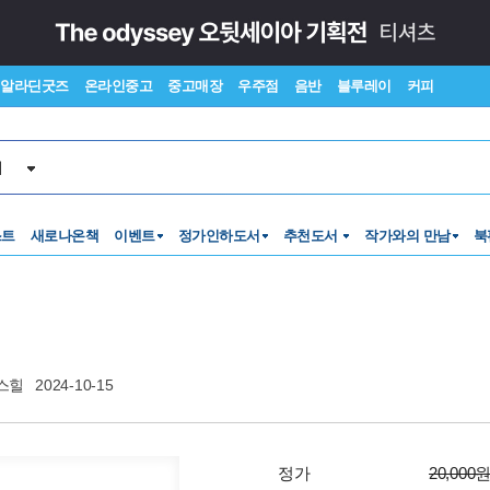
알라딘굿즈
온라인중고
중고매장
우주점
음반
블루레이
커피
서
스트
새로나온책
이벤트
정가인하도서
추천도서
작가와의 만남
북
스힐
2024-10-15
정가
20,000