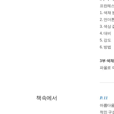
프란체스
1. 색채
2. 언더
3. 색상 
4. 대비
5. 강도
6. 방법
3부 색
파올로 
책속에서
P. 11
아름다움
적인 구