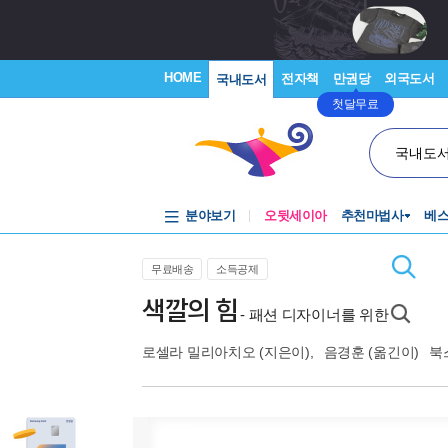
HOME
전자책
만권당
외국도서
국내도서
첫달무료
국내도
분야보기
오뒷세이아
추천마법사
베
무료배송
소득공제
색깔의 힘
- 패션 디자이너를 위한
로셀라 밀리아치오
(지은이),
음경훈
(옮긴이)
북