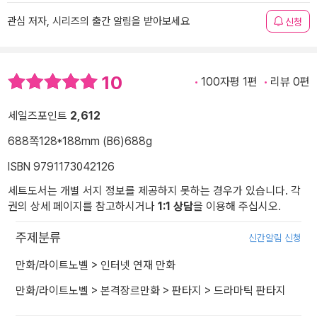
관심 저자, 시리즈의 출간 알림을 받아보세요
신청
10
100자평 1편
리뷰 0편
세일즈포인트
2,612
688쪽
128*188mm (B6)
688g
ISBN 9791173042126
세트도서는 개별 서지 정보를 제공하지 못하는 경우가 있습니다. 각
권의 상세 페이지를 참고하시거나
1:1 상담
을 이용해 주십시오.
주제분류
신간알림 신청
만화/라이트노벨
>
인터넷 연재 만화
만화/라이트노벨
>
본격장르만화
>
판타지
>
드라마틱 판타지