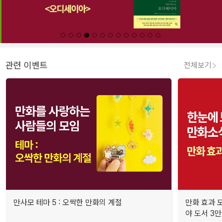
관련 이벤트
전체보기
만사모 테마 5 : 오싹한 만화의 계절
만화 효과 모
야 도서 3만