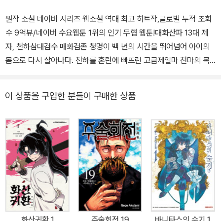
원작 소설 네이버 시리즈 웹소설 역대 최고 히트작,글로벌 누적 조회
수 9억뷰/네이버 수요웹툰 1위의 인기 무협 웹툰!대화산파 13대 제
자, 천하삼대검수 매화검존 청명이 백 년의 시간을 뛰어넘어 아이의
몸으로 다시 살아나다. 천하를 혼란에 빠뜨린 고금제일마 천마의 목
을 치고 십만대산의 정상에서 영면했으나, 청명의 공로가 무색하게
백 년 뒤의 화산은 쫄딱 망해버렸다! 언제고 매화는 지기 마련. 하지만
이 상품을 구입한 분들이 구매한 상품
시린 겨울이 지나고 봄이 오면 매화는 다시 만산에 흐드러지게 피어
난다. 망해 버린 화산파를 살리기 위한 매화검존 청명의 고군분투가
시작된다.이번 「화산귀환」 6, 7권 단행본에선 왠지 모르게 닮은 듯 전
혀 다른 백천과 종남파 진금룡의 관계가 드러나고, 미묘한 신경전 끝
에 드디어 화종지회가 시작된다. 화산의 모두가 폐관을 마친 이대 제
자들의 비무를 기대하고 있으나, 유일하게 청명만은 냉담하게 지켜보
는데…. 한 컷 한 컷 유쾌하고 박진감 넘치는 그림으로 만날 볼 수 있
는 6, 7권은 세트판 부록으로 유이설과 백천의 새로운 일러스트 특전
이 각각 2종 씩 수록되어 있다. [6권]폐관을 마치고 돌아온 이대 제자
화산귀환 1
주술회전 19
바니타스의 수기 1