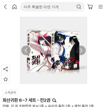
소득공제
화산귀환 6~7 세트 - 전2권
만화, 각 권 초판한정 엽서 1종 + 유이설 특전 2종 + 백천 특전 2종