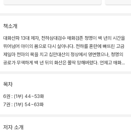
책소개
대화산파 13대 제자, 천하삼대검수 매화검존 청명이 백 년의 시간을
뛰어넘어 아이의 몸으로 다시 살아나다. 천하를 혼란에 빠뜨린 고금
제일마 천마의 목을 치고 십만대산의 정상에서 영면했으나, 청명의
공로가 무색하게 백 년 뒤의 화산은 쫄딱 망해버렸다. 언제고 매화는
지기 마련. 하지만 시린 겨울이 지나고 봄이 오면 매화는 다시 만산에
흐드러지게 피어난다. 망해 버린 화산파를 살리기 위한 매화검존 청
목차
명의 고군분투가 시작된다.
6권 : (1부) 44~53화
이번 「화산귀환」 6, 7권 단행본에선 왠지 모르게 닮은 듯 전혀 다른
7권 : (1부) 54~63화
백천과 종남파 진금룡의 관계가 드러나고, 미묘한 신경전 끝에 드디
어 화종지회가 시작된다. 화산의 모두가 폐관을 마친 이대 제자들의
저자 소개
비무를 기대하고 있으나, 유일하게 청명만은 냉담하게 지켜보는데….