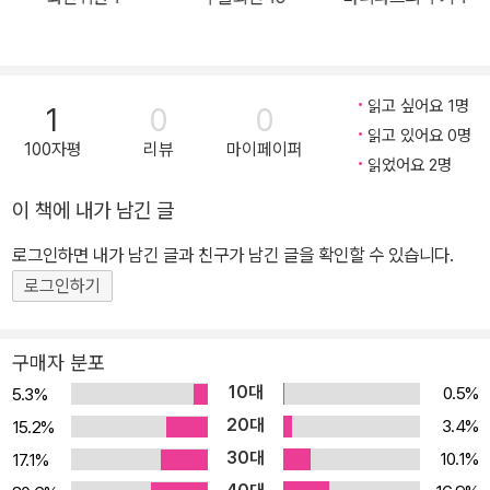
들에게 단단히 찍혀 버린 삼대 제자들.그 원흉인 백천은 새벽 수련길
에 청명과 맞닥뜨리고,충분한(?) 죗값을 치르게 되는데….[7권]드디
어 막을 올린 화종지회!어수선한 분위기 속에서 시작된 백천과 진금
룡의 비무.과연 화산은 종남을 꺾을 수 있을까?!
읽고 싶어요 1명
1
0
0
읽고 있어요 0명
100자평
리뷰
마이페이퍼
읽었어요 2명
이 책에 내가 남긴 글
로그인하면 내가 남긴 글과 친구가 남긴 글을 확인할 수 있습니다.
로그인하기
구매자 분포
10대
0.5%
5.3%
20대
3.4%
15.2%
30대
10.1%
17.1%