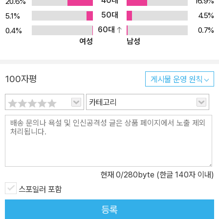
40대
16.9%
20.6%
50대
4.5%
5.1%
60대
0.7%
0.4%
여성
남성
100자평
게시물 운영 원칙
카테고리
현재
0
/280byte (한글 140자 이내)
스포일러 포함
등록