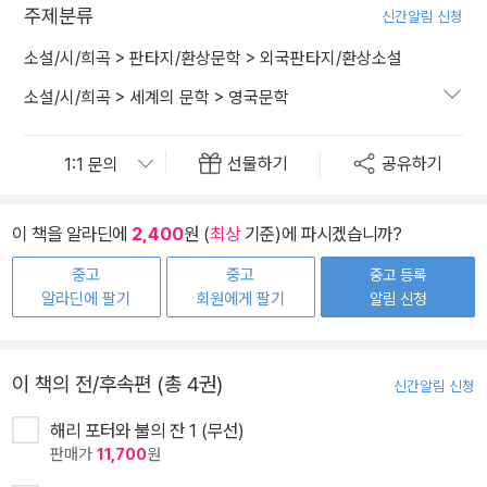
주제분류
신간알림 신청
소설/시/희곡
>
판타지/환상문학
>
외국판타지/환상소설
소설/시/희곡
>
세계의 문학
>
영국문학
선물하기
공유하기
이 책을 알라딘에
2,400
원 (
최상
기준)에 파시겠습니까?
중고
중고
중고 등록
알라딘에 팔기
회원에게 팔기
알림 신청
이 책의 전/후속편 (총 4권)
신간알림 신청
해리 포터와 불의 잔 1 (무선)
판매가
11,700
원