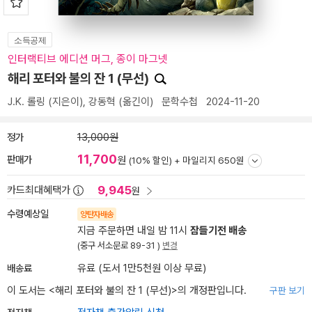
소득공제
인터랙티브 에디션 머그, 종이 마그넷
해리 포터와 불의 잔 1 (무선)
J.K. 롤링
(지은이),
강동혁
(옮긴이)
문학수첩
2024-11-20
정가
13,000원
11,700
판매가
원
(10% 할인) +
마일리지 650원
9,945
카드최대혜택가
원
수령예상일
양탄자배송
지금 주문하면 내일 밤 11시
잠들기전 배송
(중구 서소문로 89-31 )
변경
배송료
유료 (도서 1만5천원 이상 무료)
이 도서는 <
해리 포터와 불의 잔 1 (무선)
>의 개정판입니다.
구판 보기