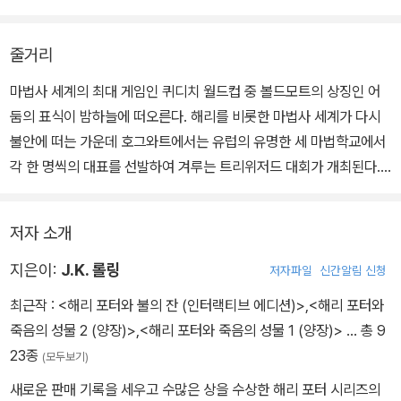
이어 주며 작품 전체를 관통하는 서사의 개연성과 완결성은 마지막
편이 출간된 이후에나 파악할 수밖에 없었다. 그러다 보니 작가가 어
줄거리
느 장면에 복선을 깔아 두었고, 어느 장면이 작가가 창조한 세계관을
이해하는 중요한 역할을 하는지 의미를 파악하며 번역하기에는 한계
마법사 세계의 최대 게임인 퀴디치 월드컵 중 볼드모트의 상징인 어
가 있었다..
둠의 표식이 밤하늘에 떠오른다. 해리를 비롯한 마법사 세계가 다시
불안에 떠는 가운데 호그와트에서는 유럽의 유명한 세 마법학교에서
이 《해리 포터》 시리즈에는 J.K. 롤링이 작품 속에 이룩해놓은 문학
각 한 명씩의 대표를 선발하여 겨루는 트리위저드 대회가 개최된다. 1
적 성취가 완벽하게 구현되어 있다. 복선과 반전을 선사하는 문학적
7세 이하는 출전할 수 없을 정도로 위험한 이 대회에 이미 호그와트
장치들을 보다 정교하고 세련되게 다듬었으며, 인물들 사이의 관계나
의 대표로 케드릭 디고리가 뽑혔는데도, 전례 없이 네 번째 대표로 아
저자 소개
그들의 숨겨진 비밀 그리고 성격이 도드라지는 말투의 미세한 뉘앙스
직 나이 어린 해리가 또 뽑혀 구설수에 오른다. 누가 불의 잔을 조작해
까지 점검했다. 《해리 포터》의 세계에 처음 발을 들여놓는 독자는 물
해리가 뽑히게 된 것인지조차 모르는 상황에서 시합은 속행되고, 마
지은이:
J.K. 롤링
저자파일
신간알림 신청
론, 그동안 《해리 포터》의 세계를 즐겨 찾아왔던 독자 모두에게 완성
지막 시합 날 함께 우승컵을 잡은 케드릭과 해리는 볼드모트가 있는
최근작 :
<해리 포터와 불의 잔 (인터랙티브 에디션)>
,
<해리 포터와
도 높은 만족과 감동을 선사할 것이다.
곳으로 소환된다. 케드릭은 볼드모트에게 살해당하지만, 해리는 부모
죽음의 성물 2 (양장)>
,
<해리 포터와 죽음의 성물 1 (양장)>
… 총 9
영혼의 도움으로 그 자리를 간신히 탈출하여 다시 호그와트로 돌아온
23종
(모두보기)
다.
새로운 판매 기록을 세우고 수많은 상을 수상한 해리 포터 시리즈의