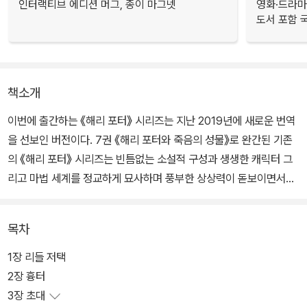
인터랙티브 에디션 머그, 종이 마그넷
영화·드라마
도서 포함 국
책소개
이번에 출간하는 《해리 포터》 시리즈는 지난 2019년에 새로운 번역
을 선보인 버전이다. 7권 《해리 포터와 죽음의 성물》로 완간된 기존
의 《해리 포터》 시리즈는 빈틈없는 소설적 구성과 생생한 캐릭터 그
리고 마법 세계를 정교하게 묘사하며 풍부한 상상력이 돋보이면서도
정밀한 세계관을 구축해 나갔다. 하지만 지금까지 출간된 책들은 J.K.
롤링이 펼쳐 나가는 판타지 세계의 규모가 어느 정도이며 그 속에 어
목차
떠한 소설적 장치를 심어 놓았는지 알 수 없는 상태에서 번역 작업이
이루어졌다.
1장 리들 저택
2장 흉터
또한 1~7편 모두 완결성을 갖추었지만, 시리즈의 특성상 편과 편을
3장 초대