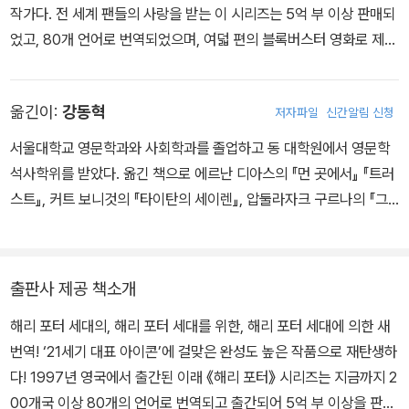
작가다. 전 세계 팬들의 사랑을 받는 이 시리즈는 5억 부 이상 판매되
었고, 80개 언어로 번역되었으며, 여덟 편의 블록버스터 영화로 제작
되었다. 그녀는 자선단체를 돕고자 자매편인 《퀴디치의 역사》, 《신비
한 동물 사전》(코믹 릴리프와 루모스를 후원), 《음유시인 비들 이야
옮긴이:
강동혁
저자파일
신간알림 신청
기》(루모스를 후원)를 썼고, 《신비한 동물 사전》을 기반으로 한 영화
시나리오를 집필했다. 또한 공동 집필한 연극 대본 《해리 포터와 저주
서울대학교 영문학과와 사회학과를 졸업하고 동 대학원에서 영문학
받은 아이》가 2016년 여름 런던 웨스트엔드에서 공연되기도 했다. 2
석사학위를 받았다. 옮긴 책으로 에르난 디아스의 『먼 곳에서』 『트러
012년에는 J.K. 롤링의 온라인 기업인 포터모어가 출범하여 팬들이
스트』, 커트 보니것의 『타이탄의 세이렌』, 압둘라자크 구르나의 『그
그녀의 새 글을 즐기고 마법사 세계에 더욱 깊이 빠져들 수 있게 됐다.
후의 삶』, J. K. 롤링의 해리 포터 시리즈 등이 있다.
J.K. 롤링은 또한 성인 독자들을 위한 소설 《캐주얼 베이컨시》를 썼
으며, 로버트 갤브레이스라는 필명으로 범죄 소설도 여러 편 썼다. 아
출판사 제공 책소개
동문학에 기여한 공로를 인정받아 대영제국 훈장(OBE), 프랑스 레
지옹 도뇌르 훈장, 안데르센상을 비롯한 수많은 상과 훈장을 받았다.
해리 포터 세대의, 해리 포터 세대를 위한, 해리 포터 세대에 의한 새
번역! ‘21세기 대표 아이콘’에 걸맞은 완성도 높은 작품으로 재탄생하
다! 1997년 영국에서 출간된 이래 《해리 포터》 시리즈는 지금까지 2
00개국 이상 80개의 언어로 번역되고 출간되어 5억 부 이상을 판매