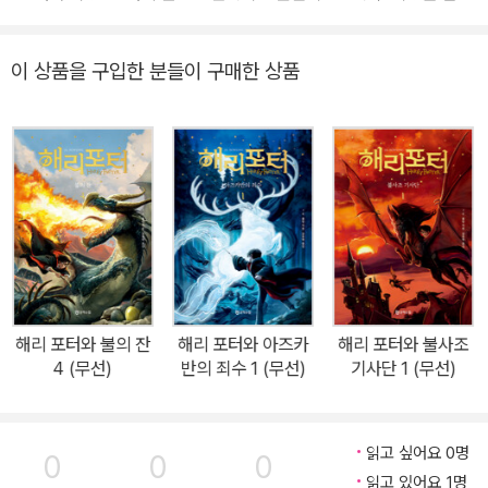
했다. 국내에서도 1999년 《해리 포터와 마법사의 돌》의 출간을 필두
로 지금까지 약 1,500만 부가 판매되었으며, 현재에도 독자들에게 변
이 상품을 구입한 분들이 구매한 상품
함없는 사랑을 받고 있다. 이 시리즈는 여덟 편의 영화로도 제작되어
전 세계 곳곳에서 흥행을 거두었고, 영화와 관련된 새로운 도서가 출
간되고 테마 파크가 조성되는 등 놀라운 기현상을 빚어냈다. 뿐만 아
니라 《해리 포터》 시리즈에서 또 다른 작품들이 문화상품으로 파생되
어 지금도 꾸준히 독자들을 만나고 있다. ‘해리 포터’의 다음 세대인
자녀들의 이야기를 다룬 《해리 포터와 저주 받은 아이》는 시나리오로
출간된 이후 연극으로 만들어져 영국을 시작으로 미국, 호주, 독일, 캐
나다 등 세계 곳곳에서 열띤 호응을 얻으며 공연 중이고, 《해리 포터》
의 세계관이 확장된 《신비한 동물 사전》 시리즈는 계속해서 영화로
해리 포터와 불의 잔
해리 포터와 아즈카
해리 포터와 불사조
제작되고 있다. 이제 《해리 포터》는 소설이라는 단순한 문학 장르에
4 (무선)
반의 죄수 1 (무선)
기사단 1 (무선)
머무르지 않고 ‘21세기를 대표하는 시대의 아이콘’으로 불리며 일종
의 사회문화 현상으로 받아들여지고 있다. 이번에 출간하는 《해리 포
터》 시리즈는 지난 2019년에 새로운 번역을 선보인 버전이다. 7권
읽고 싶어요 0명
0
0
0
《해리 포터와 죽음의 성물》로 완간된 기존의 《해리 포터》 시리즈는
읽고 있어요 1명