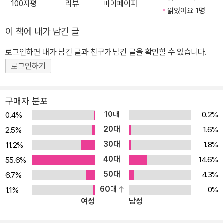
100자평
리뷰
마이페이퍼
빈틈없는 소설적 구성과 생생한 캐릭터 그리고 마법 세계를 정교하게
읽었어요 1명
묘사하며 풍부한 상상력이 돋보이면서도 정밀한 세계관을 구축해 나
이 책에 내가 남긴 글
갔다. 하지만 지금까지 출간된 책들은 J.K. 롤링이 펼쳐 나가는 판타
로그인하면 내가 남긴 글과 친구가 남긴 글을 확인할 수 있습니다.
지 세계의 규모가 어느 정도이며 그 속에 어떠한 소설적 장치를 심어
놓았는지 알 수 없는 상태에서 번역 작업이 이루어졌다. 또한 1~7편
로그인하기
모두 완결성을 갖추었지만, 시리즈의 특성상 편과 편을 이어 주며 작
품 전체를 관통하는 서사의 개연성과 완결성은 마지막 편이 출간된
구매자 분포
이후에나 파악할 수밖에 없었다. 그러다 보니 작가가 어느 장면에 복
10대
0.2%
0.4%
선을 깔아 두었고, 어느 장면이 작가가 창조한 세계관을 이해하는 중
20대
1.6%
2.5%
요한 역할을 하는지 의미를 파악하며 번역하기에는 한계가 있었다.
30대
1.8%
11.2%
이 《해리 포터》 시리즈에는 J.K. 롤링이 작품 속에 이룩해놓은 문학
40대
14.6%
55.6%
적 성취가 완벽하게 구현되어 있다. 복선과 반전을 선사하는 문학적
50대
4.3%
6.7%
장치들을 보다 정교하고 세련되게 다듬었으며, 인물들 사이의 관계나
60대
0%
1.1%
그들의 숨겨진 비밀 그리고 성격이 도드라지는 말투의 미세한 뉘앙스
여성
남성
까지 점검했다. 《해리 포터》의 세계에 처음 발을 들여놓는 독자는 물
론, 그동안 《해리 포터》의 세계를 즐겨 찾아왔던 독자 모두에게 완성