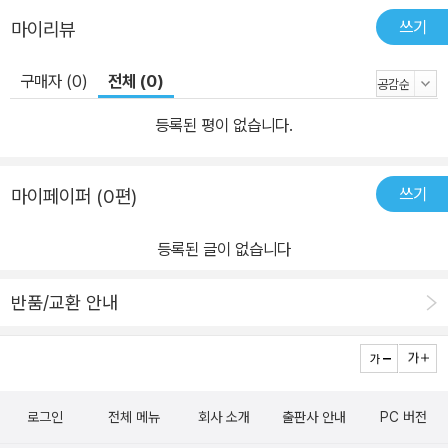
영어영문학과에 진학해서는 제프리 초서나 셰익스피어 같은 영문학
쓰기
마이리뷰
에서 큰 비중을 차지하는 작가들의 작품과 《해리 포터》 시리즈를 친
구들과 비교·분석하기도 했다. 한편으로 그는 성인이 되어 원서를 접
구매자 (0)
전체 (0)
하게 되면서 독자 입장에서 아쉬움을 느끼기도 했다. 사실 20년 전만
등록된 평이 없습니다.
해도 ‘판타지’는 국내 문학시장에서는 전문적인 장르로 인정받지 못
했고, 호그와트에 입학하는 어린 해리가 주인공으로 등장하는 《해리
포터》는 더더욱 ‘어린이들이 읽는 책’이라는 공고한 선입견을 떼어 낼
쓰기
마이페이퍼 (0편)
수 없었다. 그 때문에 기존 번역본에서는 몰입감과 가독성을 높여 주
는 장점을 살렸지만, 주된 독자층인 청소년에 맞춰 번역 과정에서 어
등록된 글이 없습니다
휘를 조절해야 했다. 역자는 성인이 된 1세대들도 꾸준히 읽는 ‘고
전’이 된 만큼, 이번 시리즈는 작가의 은유와 비유적인 표현은 물론 의
반품/교환 안내
도를 독자들이 생생하게 느낄 수 있는 데 번역의 주안점을 삼았다. 기
존 번역본에서 순화된 표현이나 미묘한 뉘앙스의 차이 또한 꼼꼼하게
검토하고 크고 작은 톱니바퀴를 만들 듯 세밀하게 보완했다. 역자는
해리 포터를 처음 만나는 어린 세대가 20년이 지나 성인의 눈높이에
로그인
전체 메뉴
회사 소개
출판사 안내
PC 버전
서 읽어도 어색함 없이 책을 통해 ‘해리 포터’ 세계를 경험하며 기쁨을