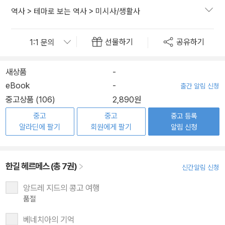
역사
>
테마로 보는 역사
>
미시사/생활사
선물하기
공유하기
새상품
-
eBook
-
출간 알림 신청
중고상품 (106)
2,890원
중고
중고
중고 등록
알라딘에 팔기
회원에게 팔기
알림 신청
한길 헤르메스 (총 7권)
신간알림 신청
앙드레 지드의 콩고 여행
품절
베네치아의 기억