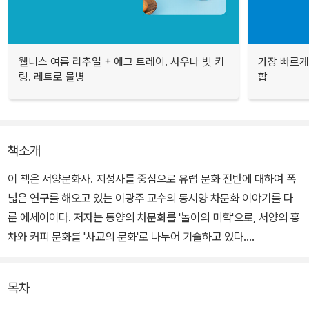
웰니스 여름 리추얼 + 에그 트레이. 사우나 빗 키
가장 빠르게
링. 레트로 물병
합
책소개
이 책은 서양문화사. 지성사를 중심으로 유럽 문화 전반에 대하여 폭
넓은 연구를 해오고 있는 이광주 교수의 동서양 차문화 이야기를 다
룬 에세이이다. 저자는 동양의 차문화를 '놀이의 미학'으로, 서양의 홍
차와 커피 문화를 '사교의 문화'로 나누어 기술하고 있다.
동양의 차문화를 한마디로 표현한다면 '다선일미(茶禪一味)'로 요
목차
약할 수 있는데, 이는 동양의 차문화가 인도의 선(禪)사상과 결합되