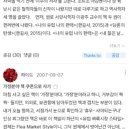
저녁을 먹기 전에 '이주의 저자'를 고른다. 조르조 아감벤이나 장 뤽
낭시 같은 철학자들의 신작이 나왔지만 따로 다루기로 하고 역사학자
세 명을 골랐다. 먼저, 원로 서양사학자 이광주 교수의 책 두 권이
한꺼번에 나왔다. <나의 유럽 나의 편력>(한길사, 2015)과 <담론의
탄생>(한길사, 2015)이다. <나의 유럽 나의 편력>은 <내 젊은 날의
마에스트로 편력>(한길사, 2005)의 개정판이고 <담론의 탄생>은
더보기
신간이다. 부제가 '젊은 날 내 영혼의 거장들'인 <나의 유럽 나의 편력
공감 (
30
)
댓글 (0)
>은 저자가 '평생 가까이한 유럽 최고의 교양인들의 삶과 사유, 저작
들을 단 한 권으로 만날 수 있는 교양서이자 지적인 에세이'이고, <담
론의 탄생>은 '유럽의 살롱과 카페 문화라는 친숙한 주제를 그 속에
하이드
2007-09-07
메뉴
서 꽃핀 자유로운 담론문화의 전통을 중심으로 풀어'낸 책이다. 지성
가정분야 책 쿠폰으로 사기
사와 문화사에 대한 저자의 관심과 편력을 가늠하게 해준다. 그밖
마침 사고 싶은 책이 '가정'분야다. '가정'분야라고 하니, 거부감이 팍
에 <교양의 탄생>(2009), <동과 서의 차 이야기>(2002), <아름다
팍- 들지만, 의외로, 보관함에 담아두었던 책과 겹치는 부분이 있다.
운 지상의 책 한권>(2001), <아름다운 책 이야기>(개정판 2014)
내가 오늘 찜하고, 서점가서 눈으로 확인하고 '휴우- 사야되는구나'
등이 이광주 컬렉션을 이룬다. 문화사에 관심이 있는 독자들에겐 유
인상 찌그렸던 책은 바로 이 책알리 하난의 <유럽 벼룩시장 스타일>
익한 읽을 거리다. 아울러 중국의 스타 학자 이중톈의 <국가를 말하
원제는 Flea Market Style이니, 그닥 원제에서 벗어난건 아닌데, 플