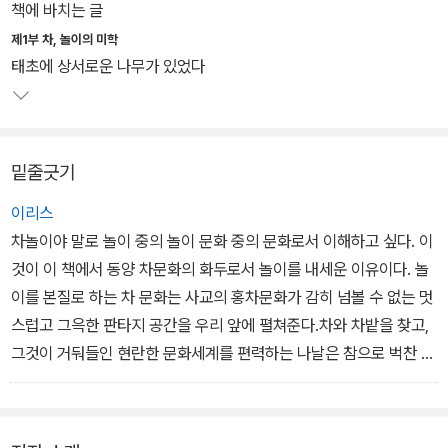
면서 풍류와 놀이를 뜻하는 독특한 문화를 형성하게 되었기 때문이
책에 바치는 글
다. 또한 이는 일본으로 건너가서 엄격한 격식과 법도를 강조하는 다
제1부 차, 놀이의 미학
례(茶禮)를 형성하게 된다.
태초에 상서로운 나무가 있었다
중국에서 유럽으로 건너간 차는 에티오피아에서 건너온 커피와 함께
서양 문화 전반을 뒤흔드는 충격적인 기호품이 된다. 이전까지 와인
밑줄긋기
과 맥주를 즐겨마시며 흥청거리던 유럽인들에게 차와 커피는 지성을
일깨우는 기호품으로 인식되며 '카페'를 중심으로 교양문화를 형성하
이리스
는 근간이 되었다.
차놀이야 말로 놀이 중의 놀이 문화 중의 문화로서 이해하고 싶다. 이
것이 이 책에서 동양 차문화의 화두로서 놀이를 내세운 이유이다. 놀
인류의 문명사는 차문화를 통해 진정한 교양의 시대로 접어들었다는
이를 본질로 하는 차 문화는 사교의 홍차문화가 감히 넘볼 수 없는 멋
것이 저자의 이야기이다. 동서양을 넘나드는 흥미로운 차 이야기와
스럽고 그윽한 판타지 공간을 우리 앞에 펼쳐준다.차와 차밭을 찾고,
함께 어우러지는 아름다운 도판들은 이 책을 더욱 아름다운 것으로
그것이 거둬들인 현란한 문화세계를 편력하는 나날은 참으로 벅찬 정
만들어 주는 요소 중 하나이기도 하다.
념의 시간들이었다. -19쪽