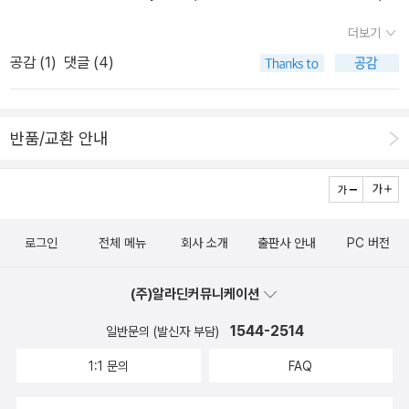
다>(라의눈, 2015)도 출간됐다. 신간은 아니고 <이중톈 제국을 말하
리마켓의 뉘앙스와 벼룩시장의 뉘앙스가 천지차이다. 이런건 좀 멋지
다>(에버리치홀딩스, 2008)로 소개됐던 책의 개정판이다. 2005년
더보기
게 제목을 지었어도 될텐데 말이다. 제목이 후지잖아. 책은 멋지다.
에 홍콩에서 먼저 출간되고 중국에서는 2007년에 나온 것으로 중국
공감 (
1
)
댓글 (4)
이 책과 함께 소비할 '가정 분야'의 책은 이광주의 <동과 서의 茶 이
의 고대 정치제도를 다룬 책이다. 스스로 '이중톈 최고의 역작'이라고
야기> 워낙에 좋아하고 믿음가는 저자이고, 관심있는 분야라, 동보다
자부하는데 여느 '강의책'들과 달리 다소 학술적이다. 저자에 따르면
는 서에.보관함에 넣어두었었는데, 이번기회에 사야겠다. 이광주의
국내에 먼저 소개된 <제국의 슬픔>(에버리칭홀딩스, 2007)은 이 책
반품/교환 안내
책은 언제나 질도 좋지만, 가격이 만만치않다. 이 두권만해도 4만
을 쓰면서 함께 정리한 수필식 기록에 해당한다. <국가를 말하다>가
원 카렐 차펙의<초록숲 정원에서 온 편지> 어느샌가 내 보관함에서
'정전'이라면 <제국의 슬픔>의 '외전'이라는 설명이다. 기억엔 <이중
빠졌던 책이지만, 이번 기회에 쓸어담아 본다. 이책과 함께 사려고
톈 제국을 말하다>를 읽어본 듯싶은데, 완독을 했던 것인지 일부만
마음 먹은 책은 그린인테리어 관련책이다. 생각보다(!)는 많이 나와
읽은 것인지 확인해봐야겠다. 역사학자 한홍구 교수의 역사논설 <역
로그인
전체 메뉴
회사 소개
출판사 안내
PC 버전
있는데, 그 중에서 고른 책은 <소품으로 꾸미는 나의 정원>이다.저자
사와 책임>(한겨레출판, 2015)도 챙겨두어야 할 책. <유신>(한겨레
는 한국 사람인데, 일본의 정원들을 소개하고 있다. 이 외에 이미 없
출판, 2014)에 이어지는 것으로 오늘의 현실을 반추하게 하는 현대
(주)알라딘커뮤니케이션
었다면 샀을법한 책은 선물받은<나를 미치게 하는 정원이지만 괜찮
사의 교훈들을 짚는다. 이 책은 박근혜 정권 2년차, 구체적으로는 비
아>와 요리에피소드인 <HEAT> 그러고보니, 가정분야에도 사고 싶
1544-2514
일반문의 (발신자 부담)
서실장 김기춘의 등장에서 통합진보당 해산 결정까지의 기간 동안 우
은 책이 꽤 많았구나!
리 사회의 부조리한 모습들을 바라보면서 한국 현대사에서 교훈을 찾
1:1 문의
FAQ
는 내용이다. 특히 이런 문제의식이 한 권의 책으로 묶여 나오기까지