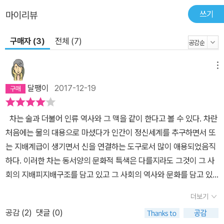
쓰기
마이리뷰
구매자 (3)
전체 (7)
메뉴
달팽이
2017-12-19
차는 술과 더불어 인류 역사와 그 맥을 같이 한다고 볼 수 있다. 차란
처음에는 물의 대용으로 마셨다가 인간이 정신세계를 추구하면서 또
는 지배계급이 생기면서 신을 연결하는 도구로서 많이 애용되었음직
하다. 이러한 차는 동서양의 문화적 특색은 다를지라도 그것이 그 사
회의 지배피지배구조를 담고 있고 그 사회의 역사와 문화를 담고 있
다는 사실은 변함없다. 나 역시 한국 녹차부터 우롱차, 보이차, 철관
더보기
음, 홍차, 커피에 이르기까지 다양한 종류의 차를 마셔왔고 중국의 보
공감 (
2
)
댓글 (0)
이차는 15년이 넘어 20년의 세월이 되어 간다. 이렇게 차를 마시면서