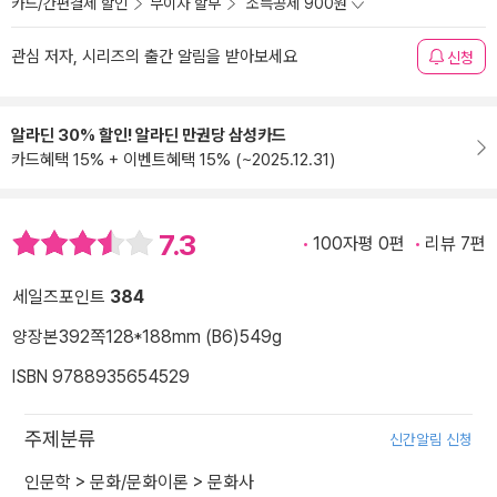
카드/간편결제 할인
무이자 할부
소득공제 900원
관심 저자, 시리즈의 출간 알림을 받아보세요
신청
알라딘 30% 할인! 알라딘 만권당 삼성카드
카드혜택 15% + 이벤트혜택 15% (~2025.12.31)
7.3
100자평 0편
리뷰 7편
세일즈포인트
384
양장본
392쪽
128*188mm (B6)
549g
ISBN 9788935654529
주제분류
신간알림 신청
인문학
>
문화/문화이론
>
문화사