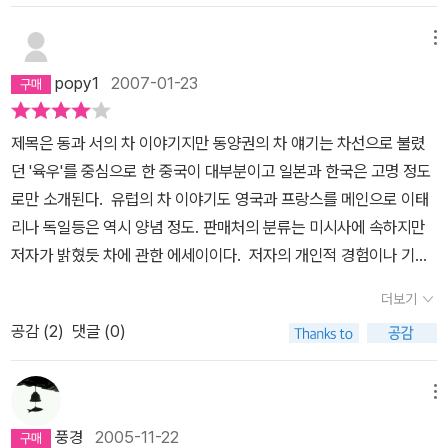
그것이 가진 장점을 말하자면 몸의 노폐물을 씻어주고 정신을 맑게
해주고 몸의 지방을 분해하고 등등 많은 것들을 떠올릴 수 있다. 무엇
메뉴
보다 차는 그것을 마심으로써 사람들과의 관계를 부드럽게 하고 술과
popy1
2007-01-23
더불어서 사림이 가진 날카로운 감정과 긴장을 느슨하게 한다. 무엇
보다 종교생활을 하는데 있어 차는 맑은 정신을 갖게 하고 더욱 내면
제목은 동과 서의 차 이야기지만 동양권의 차 얘기는 차선으로 불렸
의 세계와 만날 수 있게 하는 통로가 되기도 한다. 차는 항상 그 차
던 '육우'를 중심으로 한 중국이 대부분이고 일본과 한국은 고명 정도
를 향유하는 사회의 지배계층의 문화였다. 때로는 일본처럼 아주 엄
로만 소개된다. 유럽의 차 이야기도 영국과 프랑스를 메인으로 이태
격하고 까다로운 절차를 구성하고 그것을 권력의 상징과 표시로 사용
리나 독일등은 역시 양념 정도. 판매처의 분류는 미시사에 속하지만
한 곳도 있다. 그러나 중국처럼 때로는 사대부와 은둔선비들이 문화
저자가 밝혔듯 차에 관한 에세이이다. 저자의 개인적 경험이나 기행
적으로 애용하던 도구로서 세상일을 버려두고 진리를 찾기 위한 도구
문의 느낌도 풍겨난다. 에세이로 봤을 때는 심도 깊은 내용이나 미시
로 사용되는 것도 있었다. 나는 육우의 다경을 이 다음 책으로 읽어야
더보기
사나 생활사로 봤을 때는 기대에 못 미치니 원하는 바를 명확히 파악
겠다고 생각했다. 차와 더불어 발달해 온 것이 차를 담는 용기이다.
공감 (
2
)
댓글 (0)
한 다음에 구입하거나 읽음이 좋을듯. 후기에 저자가 '나의 하루는 차
차완과 차호라면 중국을 빼놓을 수 없다. 중국 도사는 세계를 지배했
와 찻잔을 마음 내키는 대로 그때그때 골라 차탁을 차리는 일에서부
고 또 서양 사람들의 생활문화를 바꾸었던 직접적인 원인이기 때문이
터 시작된다' 여기에 친밀감 급상승. 내가 가장 좋아하는 하루의 시
메뉴
다. 당나라 때에는 잎차를 송나라때는 말차를 명, 청나라 때는 다시 잎
작이다. 마감이나 급한 일 없는 날 아침, 주전자에 물을 올려놓고 무
차를 사용했고 그에 따라 흰 가루차일 때는 천목다완이나 길주다완
풍경
2005-11-22