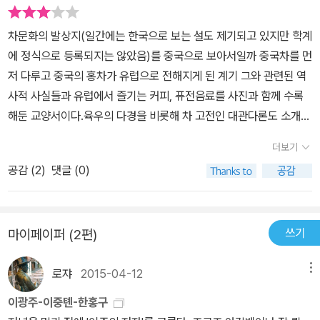
슨 찻잔에 무슨 차를 마실까 느~긋~하게 고르며 하루를 시작하는 건
등 검정 계열의 차를 그리고 잎차가 되면서 색깔이 있을 때에는 하얀
정말 최상의 즐거움이자 나의 사치이기도 하다. ^^ 차에 대한 체계적
색이나 투명한 다완을 사용하였다. 개인적으로 중국 자사호에 많은
차문화의 발상지(일간에는 한국으로 보는 설도 제기되고 있지만 학계
이고 객관적인 다양한 지식을 원하는 사람에게는 추천하기 힘드나 차
관심을 가지고 있다. 광물의 특성상 도자기가 호흡하여 통기성이 뛰
에 정식으로 등록되지는 않았음)를 중국으로 보아서일까 중국차를 먼
를 좋아하는 사람의 차에 관한 관심과 즐거움의 행로를 따라가고 싶
어나고 그에 따라 차맛이 좋고 보존성도 좋기 때문이다. 깔끔하고 단
저 다루고 중국의 홍차가 유럽으로 전해지게 된 계기 그와 관련된 역
다면 읽을만하다고 하겠다. 종이질이나 편집도 아주 신경쓴 티가 팍
순한 멋을 가진 자사호에 차를 우려 마시면 그 날의 피로감이 잊혀진
사적 사실들과 유럽에서 즐기는 커피, 퓨전음료를 사진과 함께 수록
팍 나는 예쁜 책이다.
다. 찻잎도 당해에 먹는 것은 어린 잎의 차를 선호하고 오래된 숙차일
해둔 교양서이다.육우의 다경을 비롯해 차 고전인 대관다론도 소개하
수록 고수차나 잎이 크고 균질한 것이 차의 내포성이 뛰어나 여러 번
고 있으며 일본차도 잠시 설명돼있고 차와 뺄수없는 다구나 행다사진
더보기
우려내도 그 맛이 일정하고 깊다. 저자는 이 책을 쓰기 위해 동서양
도 볼수있다 . 차때문에 일어난 전쟁 사교의 장이 되는 차실 등 최초
의 문화와 역사를 일별했다. 그러면서도 쉽고 재미있게 읽히고 또한
공감 (
2
)
댓글 (0)
의 카페도 읽은 기억이 있다.위에서 말한 '차교양서'로보면 성실한 책
도판도 깨끗하고 도자기 사진도 시대에 따라 잘 선별했다. 훌륭한 책
인데 이책의 결정적인 결점은 한국차를 다루지 않은데 있다. 우리것
이다.
을 너무 고집하는듯 보일수도 있겠지만 세계적으로 그 가치를 인정받
쓰기
마이페이퍼 (2편)
는 우리 도자기도 많은데 중국의 천목다완, 일본의 조지로 다완만 다
뤘다. 일본에 약탈당해서 우리손에 남아있지 않은 우리의 문화재라
로쟈
2015-04-12
메뉴
다루기 힘들었을까? 그럴수록 잃어버린 우리의 문화를 더 알려야 하
지 않았을까? 동과 서의 차 이야기에 반드시 들었어야할 우리차가 빠
이광주-이중톈-한홍구
진점 끝내 아쉽다.