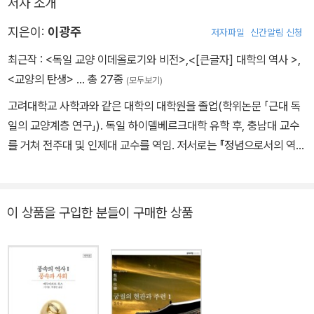
저자 소개
지은이:
이광주
저자파일
신간알림 신청
최근작 :
<독일 교양 이데올로기와 비전>
,
<[큰글자] 대학의 역사 >
,
<교양의 탄생>
… 총 27종
(모두보기)
고려대학교 사학과와 같은 대학의 대학원을 졸업(학위논문 「근대 독
일의 교양계층 연구」). 독일 하이델베르크대학 유학 후, 충남대 교수
를 거쳐 전주대 및 인제대 교수를 역임. 저서로는 『정념으로서의 역
사』 『유럽사회 풍속산책』 『지식인과 권력: 근대 독일 지성사 연구』
『대학사』 『아름다운 지상의 책 한권』 『동과 서의 차(茶) 이야기』 『편
력 : 내 젊은 날의 마에스트로』 『아름다운 책이야기: 윌리엄 모리스에
이 상품을 구입한 분들이 구매한 상품
서 중세 사본까지』 등.