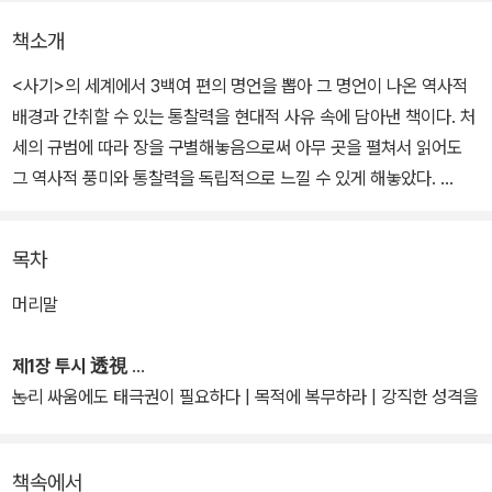
책소개
<사기>의 세계에서 3백여 편의 명언을 뽑아 그 명언이 나온 역사적
배경과 간취할 수 있는 통찰력을 현대적 사유 속에 담아낸 책이다. 처
세의 규범에 따라 장을 구별해놓음으로써 아무 곳을 펼쳐서 읽어도
그 역사적 풍미와 통찰력을 독립적으로 느낄 수 있게 해놓았다.
이 책이 고전을 활용한 어록 류의 책과 차별점을 갖는 부분은 고전의
목차
실용적 가치를 중시해 사유의 ‘당위성’보다는 ‘효용성’에 더 주목했다
는 점이다. 현대인의 뺨을 치는 현대성, 그것이 이 책이 출간되어 나온
머리말
진정한 이유이기도 하다.
제1장 투시 透視
<사기>의 어록에서 가장 백미를 이루는 것은 ‘태사공왈’로 대변되는
논리 싸움에도 태극권이 필요하다 | 목적에 복무하라 | 강직한 성격을
사마천 자신의 말이다. 어떤 시대의 분위기에도 흔들리지 않고 주변
다스리는 법 | 충동은 현실에 억제되기 마련 | 무서운 모방 본능 | 변
의 왜곡된 시각에 동조하거나 성급하게 반박하여 재단한 것이 아니고
상은 직접 해야 효과가 있다 | 음양 법칙의 함정 | 무서운 파블로프 법
책속에서
그 자신의 판단에 근거를 둔 평가다. 이 책에 수록된 사마천의 핵심 어
칙 | 수업료가 필요한 일 | 너무 깊이 들어가면 문을 못 찾는다 | 가장