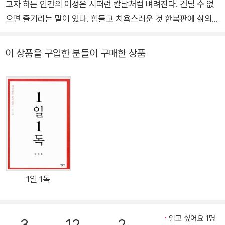
비자》, 《손자병법》, 《명심보감》, 《채근담》, 《정관정요》, 《정사 삼국
주축을 이룬다.
고자 하는 인간의 이성은 시퍼런 칼날처럼 벼려진다. 견딜 수 없
지》(전 4권), 《당시》, 《송시》, 《격몽요결》 등 20여 권의 고전을 번역
으면 즐기라는 말이 있다. 힘들고 치욕스러운 것 한복판에 삶의
했다. 또한 《고사성어 사전: 한마디의 인문학》(편저), 《한문 해석 사
지혜가 보석처럼 숨겨져 있다. 사마천이 궁형의 치욕을 견뎌내고
전》(편저), 《중국 문화사》, 《중국 문학 이론의 세계》 등의 저서를 출
자신의 혼을 담아 써낸 <사기史記>는 52만 자가 넘는 방대한
이 상품을 구입한 분들이 구매한 상품
간했고 40여 편의 논문을 발표했다. 2011년 환경재단 ‘2011 세상을
분량이지만 하나같이 명언명구로 장식된 화려한 갑옷 같은 책이
밝게 만든 사람들’(학계 부문)에 선정되었다. EBS·KBS·JTBC 출
다. 위기에 맞서 자신을 드러낸 인간들의 이야기를 담고 있기 때
연, 삼성·LG사장단 강연, SERICEO 강연 등 이 시대의 오피니언 리
문이다. 그것도 3천 년이라는 시공간 속에서 일어난 무수한 인물
더들을 위한 대표적인 인문학 강연자로도 널리 알려져 있다.
과 사건들 가운데 고르고 골라서 농축한 결과물이다. 문장 하나,
단어 하나에 스민 삶을 살아가는 지혜와 통찰이 파충류의 찬 비늘
을 만진 것처럼 가슴에 섬뜩하게 와닿는다. 아니 찌르고 후벼 판
다. 지난 십여 년 <사기>를 번역하고 연구해온 저자는 이러한 폭
발력을 어떻게 하면 좀더 쉽게 많은 사람들에게 알릴 수 있을지를
고민하였다. 지난해 펴낸 <2천년의 강의-사마천 생각경영법>은
1일 1독
그 고민의 소산이다. 하지만 대중이 삶이라는 전쟁 속에서 하나의
야전교범처럼 활용할 수 있는 좀더 콤팩트하고 현대적인 버전이
읽고 싶어요 1명
필요했다. 그래서 나온 것이 이 책 <통찰력 사전-사마천의 생각