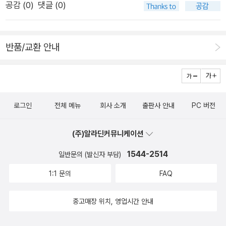
등장인물 모두가 주인공이다. 아무 일도 일어날 것 같지 않은 오
공감 (
0
)
댓글 (0)
28세로 요절했고, 도척은 사람의 간을 회쳐 먹는 사악한 자였으
월의 어느 일요일 한강변에 남자 시체 한 구가 떠오르고 과연 그
나 천수를 누린 대비를 얘기하셨습니다. 사마천은 요임금의 선양
가 누구냐! 하는 질문을 가지고 출발한 소설은 통속적인 기대를
장면을 중시했습니다. 오태백의 양보, 백이와 숙제의 왕위 양보도
저버리고 곧장 가족 이야기로 진입한다.단숨에 읽히는 소설인 듯.
반품/교환 안내
있었습니다. 제위(권력)를 두고 양보하지 않는 현실을 얘기하며
마찬가지로 단숨에 읽어볼 만한 소설로는 김윤영의 <내 집 마련
하늘의 도가 옳을 떄도 있고 그를 때도 있다는 천도시비의 뜻을
의 여왕>(이룸, 2009)도 있다. 작가의 첫 장편소설인데, 말을 붙
풀이하셨습니다.이연걸이 출연한 <영웅>에서 암살 결행 직전의
이자면 '부동산 소설'로 분류할 수 있겠다. 그리고 <걸프렌즈>
형가荊軻(이연걸 분)와 진시황의 독대 장면을 보여주셨습니다.
(민음사, 2007)로 등단한 작가 이홍의 경장편 <성탄 피크닉>
로그인
전체 메뉴
회사 소개
출판사 안내
PC 버전
형가의 노래인 ``풍소소혜역수한 장사일거허불부환`` 을 제시
(민음사, 2009). 소개기사를 읽으니 '크리스마스 전날 저녁 압구
하셨습니다. 장예모 감독은 역사 장면과는 다른 연출로 팍스 차이
정동 한양아파트 608호에서 살인에 이은 전기톱 시체 유기 사건
(주)알라딘커뮤니케이션
나를 보여주려는 연출 의도를 가졌습니다. 연나라 태자 단의 형가
이 벌어진다.'시체와 아파트 얘기를 버무린'강남 소설'인 듯하다.
1544-2514
에 대한 함양 궁궐 잠입 암실 지시는 무모한 생각이었고 결국 연
일반문의 (발신자 부담)
거기에작가 황석영도 인터넷에 연재한 <강남몽(夢)>을 곧 출간
나라를 파멸에 이르게 하였습니다. 이는 어떤 일을 할 때 하나의
1:1 문의
FAQ
할 거라고 하므로, 새해엔 '강남'이 새로운 소설 트렌드로 자리잡
선택 문제가 큰 역할을 한다는 의미입니다. 그 예로 사마천이 이
을지 궁금하다(아, 시에서는 이미 전사가 있었다. 유하의 <바람
릉을 변호하다가 궁형을 당한 사실이 있습니다. 한순간의 판단미
중고매장 위치, 영업시간 안내
부는 날에는 압구정동에 가야 한다>).2. 역사이덕일씨가 꼽은 역
스가 자신을 파멸에 이르게 합니다.전국시대 지도를 보여주십니
사분야의 책은 박홍갑 외, <승정원 일기, 소통의 정치를 논하다>