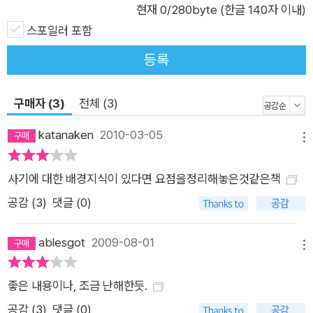
현재
0
/280byte (한글 140자 이내)
왜곡된 시각에 동조하거나 성급하게 반박하여 재단한 것이 아니
스포일러 포함
고 그 자신의 눈으로 바라본 서릿발 같은 판단에 근거를 둔 평가
등록
다. 이 책에 수록된 사마천의 핵심 어록들은 역사가 사마천과 그
가 대결한 세계가 어떻게 만나서 융합되고 통찰로 이어지는 지를
명백히 보여줄 것이다.
구매자 (3)
전체 (3)
katanaken
2010-03-05
메뉴
사기에 대한 배경지식이 있다면 요점을정리해놓은것같은책
공감 (
3
)
댓글 (0)
ablesgot
2009-08-01
메뉴
좋은 내용이나, 조금 난해한듯.
공감 (
3
)
댓글 (0)