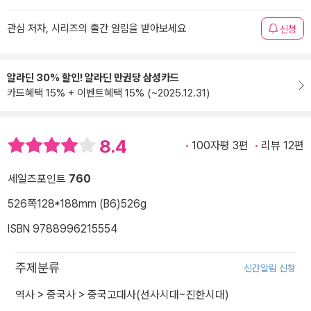
관심 저자, 시리즈의 출간 알림을 받아보세요
신청
알라딘 30% 할인! 알라딘 만권당 삼성카드
카드혜택 15% + 이벤트혜택 15% (~2025.12.31)
8.4
100자평 3편
리뷰 12편
세일즈포인트
760
526쪽
128*188mm (B6)
526g
ISBN 9788996215554
주제분류
신간알림 신청
역사
>
중국사
>
중국고대사(선사시대~진한시대)