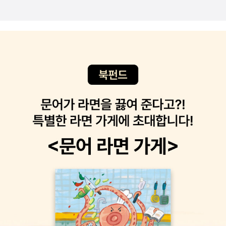
다. 진,제,조의 3강국, 조,위,한의 약소국, 중간세력인 연의 7국만
(산처럼, 2009).조선왕조가 보기 드문 '기록 국가'라는 건 잘 알
살아남았습니다. 주나라는 50국을 분봉했었습니다. 진나라가 천
려져 있는데, <승정원일기>는 <조선왕조실록>과 함께 대표적
하통일한 이유(척박한 땅에도 불구하고 동방으로 진출하여 13년
인 기록물이라 한다. 하지만, 이번에 찾아보니 의외로 일반 독자
만에 육국을 통일한 것)는 2번에 걸친 대개혁입니다. 세살 버릇
를 위한 관련서가 없다. 이번에 나온 책은 그런 결핍을 채워주는
여든까지 간다는 속담이 있듯이 전통이 강하면 강할수록 개혁은
듯싶다. 추천의 변은 이렇다. <조선왕조실록>이 여러 사료를 종
불가능합니다. 초나라는 도가 계통이 발달했고 제나라는 국내 영
합 편찬한 기록이라면 <승정원일기>는 가공하지 않은 1차 사료
토인 옛 노나라 곡부 출신의 공자가 있었습니다.첫번째 개혁은 진
이다. 임진왜란과 이괄의 난 때 조선 전기의 것이 불타버려 후기
孝公 시절의 상앙(상군)의 시도입니다. 그는 기존의 법을 다 바
의 것밖에 남아있지 않지만 전체가 남아 있는 <조선왕조실록>
꾸라는 변법을 건의했습니다. 처음에는 효공이 이를 채택하지 않
보다 5배나 방대하다. 또한 사관의 평이 들어있는 <조선왕조실
았습니다. 왜냐하면 기존의 기득권 세력을 무서워했기 때문이고
록>은 국왕의 열람이 금지되었지만 <승정원일기>는 자유롭게
백성들도 이를 믿지 않았습니다. 즉 법이 신뢰를 획득하기 전의
열람이 가능했다. <승정원일기>를 읽으면 흡사 그 시대에 살고
단계였기 때문이죠. 교착상태의 타개책으로 移木之信의 방책을
있는 듯한 착각이 들 정도로 내용이 자세하다. 그러나 방대한 내
씁니다. 나무를 옮기면 50금을 주겠다고 공고했고 실제로 이를
용의 일부만 번역되었기에 일반 독자들이 접근하기는 쉽지 않았
옮긴 자에게 포상을 하였습니다. 효공과 상앙은 사흘 밤낮을 얘기
다. 이 책 <승정원일기, 소통의 정치를 논하다>는 이런 난점을
나눌 정도로 가까웠습니다. 그러나 <법=원칙>에 너무 충실한
해결하면서 <승정원일기>의 방대한 내용을 체계적으로, 그리고
나머지 상앙은 주위에 적을 많이 두었고, 절대권력자 효공이 죽자