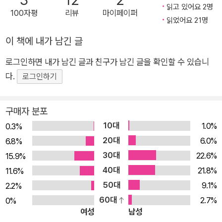
3
12
2
읽고 있어요 2명
수첩>이다. 이 책은 장강처럼 흐르는 <사기>의 세계에서 3백여
100자평
리뷰
마이페이퍼
읽었어요 21명
편의 명언을 뽑아 그 명언이 나온 역사적 배경과 간취할 수 있는
통찰력을 현대적 사유 속에 담아낸 것이다. 처세의 규범에 따라
이 책에 내가 남긴 글
장을 구별해놓음으로써 아무 곳을 펼쳐서 읽어도 그 역사적 풍미
로그인하면 내가 남긴 글과 친구가 남긴 글을 확인할 수 있습니
와 통찰력을 독립적으로 느낄 수 있게 해놓았다. 이 책이 고전을
다.
로그인하기
활용한 어록 류의 책과 차별점을 갖는 부분은 고전의 실용적 가치
를 중시해 사유의 ‘당위성’보다는 ‘효용성’에 더 주목했다는 점이
구매자 분포
다. 현대인의 뺨을 치는 현대성, 그것이 이 책이 출간되어 나온 진
10대
1.0%
정한 이유이기도 하다. 이 책의 풍성한 어록은 다양하다. 경구도
0.3%
20대
있고 격언도 있으며 우언도 있다. 때로는 민가도 있고 속담도 있
6.0%
6.8%
고 속어도 있다. 춘추전국시대를 주축으로 하는 격변의 상황 속에
30대
22.6%
15.9%
서 탄생된 ‘열전列傳’의 어록들, 제후들의 이야기를 담은 ‘세가世
40대
21.8%
11.6%
家’와 제왕들의 이야기인 ‘본기本紀’의 어록들이 주축을 이룬다.
50대
9.1%
2.2%
<사기>는 인물백과사전이라 할 만한데, 시대를 풍미한 자들은
60대
2.7%
0%
여성
남성
왕후장상만이 아니고 제도권 안에만 있는 것이 아니며, 시대에 큰