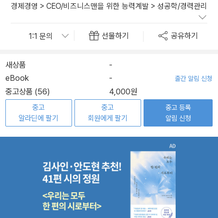
경제경영
>
CEO/비즈니스맨을 위한 능력계발
>
성공학/경력관리
선물하기
공유하기
새상품
-
eBook
-
출간 알림 신청
중고상품 (56)
4,000원
중고
중고
중고 등록
알라딘에 팔기
회원에게 팔기
알림 신청