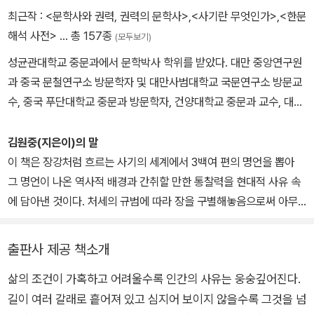
최근작 :
<문학사와 권력, 권력의 문학사>
,
<사기란 무엇인가>
,
<한문
해석 사전>
… 총 157종
(모두보기)
성균관대학교 중문과에서 문학박사 학위를 받았다. 대만 중앙연구원
과 중국 문철연구소 방문학자 및 대만사범대학교 국문연구소 방문교
수, 중국 푸단대학교 중문과 방문학자, 건양대학교 중문과 교수, 대통
령 직속 인문정신문화특별위원, 한국학진흥사업위원장, 대통령 직속
국가교육위원회 전문위원을 역임했다. 현재 단국대학교 사범대학 한
김원중(지은이)의 말
문교육과 교수로 재직 중이며 중국인문학회 부회장을 맡고 있다. 동
이 책은 장강처럼 흐르는 사기의 세계에서 3백여 편의 명언을 뽑아
양의 고전을 우리 시대의 보편적 언어로 섬세히 복원하는 작업에 매
그 명언이 나온 역사적 배경과 간취할 만한 통찰력을 현대적 사유 속
진하여, 고전 한문의 응축미를 담아내면서도 아름다운 우리말의 결을
에 담아낸 것이다. 처세의 규범에 따라 장을 구별해놓음으로써 아무
살려 원전의 품격을 잃지 않는 번역으로 정평 나 있다. 《교수신문》이
데나 펼쳐서 읽어도 그 역사적 풍미와 통찰력을 독립적으로 느낄 수
선정한 최고의 번역서인 《사기 열전》을 비롯해 《사기 본기》, 《사기
있게 해놓았다. 이 책의 풍성한 어록은 다양하다. 경구도 있고 격언도
출판사 제공 책소개
표》, 《사기 서》, 《사기 세가》 등 개인으로서는 세계 최초로 《사기》 전
있으며 우언도 있다. 때로는 민가도 있고 속담, 속어도 있다. 춘추전국
체를 완역했으며, 그 외에도 MBC 〈느낌표〉 선정도서인 《삼국유사》
삶의 조건이 가혹하고 어려울수록 인간의 사유는 웅숭깊어진다.
시대를 주축으로 하는 격변의 상황 속에서 탄생된 '열전'의 어록들, 제
를 비롯해 《논어》, 《맹자》, 《대학·중용》, 《노자 도덕경》, 《장자》, 《한
길이 여러 갈래로 흩어져 있고 심지어 보이지 않을수록 그것을 넘
후들의 이야기를 담은 '세가'와 제왕들의 이야기인 '본기'의 어록들이