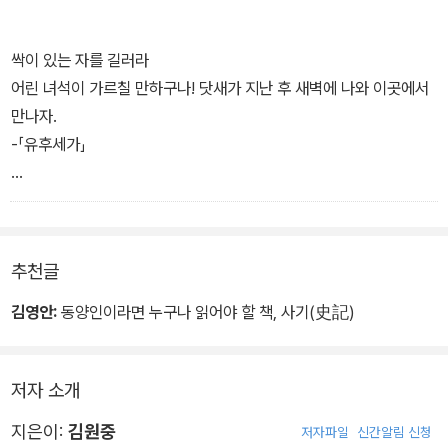
록들은 역사가 사마천과 그가 대결한 세계가 어떻게 만나서 융합되고
무서운 속임수 | 말은 무기가 되어서는 안 된다 | 말하기의 함정 | 지
통찰로 이어지는 지를 명백히 보여줄 것이다.
기 위한 공격
싹이 있는 자를 길러라
어린 녀석이 가르칠 만하구나! 닷새가 지난 후 새벽에 나와 이곳에서
만나자.
-「유후세가」
일부러 다리 밑으로 신을 던지고는 가져 오라는 노인. 심지어 신겨 달
라는 몽니를 부렸던 괴짜 노인이 장량의 갸륵한 마음에 감동하여 한
말이다. 이 말을 들은 장량이 다시 약속 장소로 가 보니 노인은 이미
추천글
와 있었다. 고수끼리는 통하는 법. 나이의 많고 적음이 문제는 아닌 셈
이다. - 본문 344쪽 중에서
김영안:
동양인이라면 누구나 읽어야 할 책, 사기(史記)
저자 소개
지은이:
김원중
저자파일
신간알림 신청