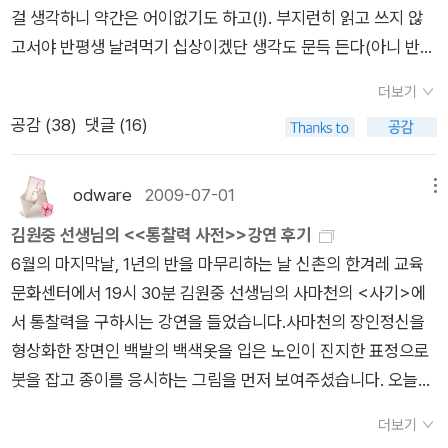
걸 생각하니 약간은 어이없기도 하고(!). 부지런히 읽고 쓰지 않
고서야 반평생 날려먹기 십상이겠단 생각도 문득 든다(아니 반평
생은 벌써 지났지 않나?!).본전도 찾기 어려운 나이 얘기는 접어
더보기
두고, 그냥 내달에 읽을 책들을 꼽는 걸로 해야겠다. 찾아보니 벌
공감 (
38
)
댓글 (16)
써 세 번째 '1월의 읽을 만한 책'이다. 한 열 번쯤 하다보면 감개가
무량할 수도 있겠다...1. 문학신경숙 작가가 고른 책은 정이현의 <
너는 모른다>(문학동네, 2009)이다. 알 만한 사람은 다 아는 작
odware
2009-07-01
메뉴
가의 신작이니 따로 소개가 필요하진 않겠다. 가족에 대해 질문하
김원중 선생님의 <<통찰력 사전>>강연 후기
는 소설이라고 하니, 슈퍼베스트셀러 <엄마는 부탁해>와 연관
6월의 마지막날, 1년의 반을 마무리하는 날 신촌의 한겨레 교육
지어 볼 수도 있겠다.신경숙씨는 이렇게 적었다. <너는 모른다>
문화센터에서 19시 30분 김원중 선생님의 사마천의 <사기>에
는 정이현의 두 번째 장편소설인데 그녀의 전작들과는 다른 선상
서 통찰력을 구하시는 강연을 들었습니다.사마천의 장인정신을
에 놓여 있는 작품이다. 경쾌하고 아포리언적인 느낌이 줄어든 대
형상화한 장면인 백발의 백색옷을 입은 노인이 진지한 표정으로
신 삶에 대한 성찰이 깊이 있게 담겨져 있다. 추리소설 형태를 유
붓을 잡고 종이를 응시하는 그림을 먼저 보여주셨습니다. 오늘은
지하고 있어 계속 뒤가 궁금해서 읽히는 속도도 매우 빠르다. 가
시간관계상 형가,이사,한신 얘기로 압축하기로 정하셨습니다.天
족소설이지만 누구 한사람을 주인공으로 내세우지 않기 때문에
더보기
道是非 ? 권선징악? 世道, 人道. 안회는 훌륭한 인물이었지만