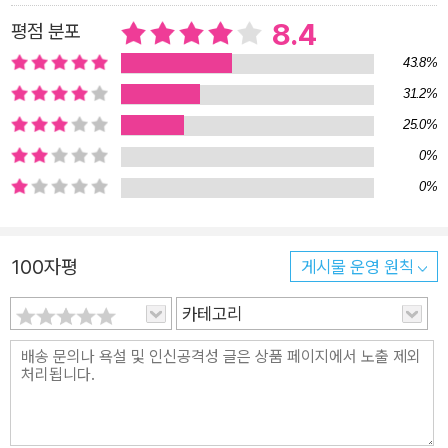
족적을 남긴 자들만을 의미하는 것이 아니다. 상인과 촌부와 여관
8.4
평점 분포
의 심부름꾼까지도 자신의 영역에서 통찰을 남겼다. 조정의 권좌
43.8%
에 있는 자들을 빗대는 은자들의 말에는 냉소가 배어 있고, 청렴
31.2%
하고도 엄격한 자세를 견지하는 관리들의 말에는 혼탁한 세상을
바로잡으려는 위엄이 서려 있다. 흔히 골계가라고 불리는 자들의
25.0%
말에는 그 웃음에 섞여 있는 특유의 풍자가 일품이고, 자객들의
0%
말에는 시대를 품고 살아가는 비장감이 서려 있다. 유가의 말에는
0%
삶을 곧이곧대로 살아가려는 완고함이 배어 있다. 병가들의 언어
에는 만사를 결단하는 확고함이 배어난다. 도가의 말에는 시대를
100자평
게시물 운영 원칙
초월한 삶의 여유가 엿보이고, 종횡가들의 말은 상대를 설득시키
려 온 힘을 다하는 심리술이 일품이다. 물론 <사기>의 어록에서
카테고리
가장 백미를 이루는 것은 ‘태사공왈’로 대변되는 사마천 자신의
말이다. 그는 이런 모든 인물을 다루면서 그들의 내면으로 파고들
어가 누에가 실을 잣듯이 자신만의 말로 승화시켜 굳건하고도 독
창적인 세계를 개척하였고, 촌철살인의 명구로 재가공하여 독자
들에게 선보였다. 어떤 시대의 분위기에도 흔들리지 않고 주변의