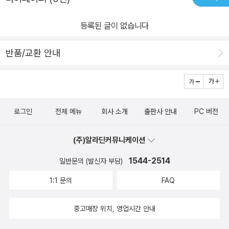
R 코드를 통해 예문 음성, 문제 및 대화 강의 음성, 모범 답안 음
성 등 다양한 교재 음성을 다운 받지 않고 바로 들을 수 있습니다. 2)
등록된 글이 없습니다
‘해커스 MP3 플레이어’로 0.5배속부터 2배속까지 다양한 속도로 듣
기 연습을 할 수 있어, 토플 스피킹에 필요한 듣기 실력을 향상시
반품/교환 안내
킬 수 있습니다. [토플 고득점을 위한 해커스만의 추가 학습 콘텐츠]
1. 해커스인강(HackersIngang.com) 1) 본 교재 인강 2) 교재 MP
3 3) iBT 스피킹 실전모의고사 4) 말하기 연습 프로그램 5) 진단고
사 무료 해설 강의 2. 고우해커스(goHackers.com) 1) 토플 쉐도
로그인
전체 메뉴
회사 소개
출판사 안내
PC 버전
잉&말하기 연습 프로그램 2) 토플 스피킹/라이팅 첨삭 게시판 3) 토
플 공부전략 강의 4) 토플 자료 및 유학 정보
(주)알라딘커뮤니케이션
1544-2514
일반문의 (발신자 부담)
1:1 문의
FAQ
중고매장 위치, 영업시간 안내