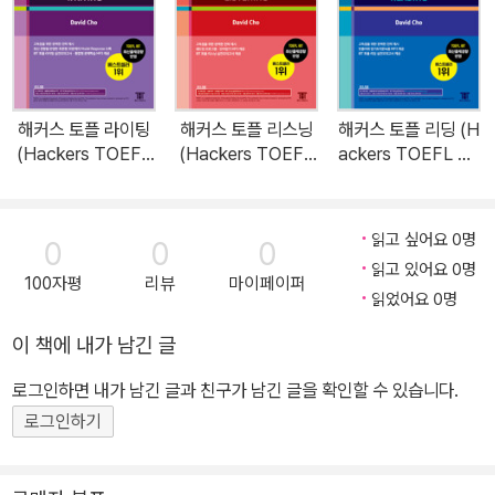
안·스크립트·해석 부가제공 1. 해커스인강(HackersIngang.com)
1) 본 교재 인강 2) 교재 MP3 3) iBT 스피킹 실전모의고사 4) 말하
기 연습 프로그램 5) 진단고사 무료 해설 강의 2. 고우해커스(goH
ackers.com) 1) 토플 쉐도잉&말하기 연습 프로그램 2) 토플 스피
해커스 토플 라이팅
해커스 토플 리스닝
해커스 토플 리딩 (H
킹/라이팅 첨삭 게시판 3) 토플 공부전략 강의 4) 토플 자료 및 유
(Hackers TOEFL
(Hackers TOEFL
ackers TOEFL Re
학 정보 "22년 연속 토플 베스트셀러 1위 해커스" [22년 연속 토플
Writing) : 개정증보
Listening)
ading)
판
베스트셀러 1위] [해커스 어학연구소] 알라딘 외국어 베스트셀러 토
플 분야(2002~2023 역대 베스트 기준, Grammar 4회/Voca 12
읽고 싶어요 0명
0
0
0
회/Reading 6회) 기본부터 실전까지 iBT 토플 스피킹 완벽 대비
읽고 있어요 0명
100자평
리뷰
마이페이퍼
[이런 분에게 추천합니다] 1. 토플 스피킹 최신 경향이 완벽하게 반영
읽었어요 0명
된 교재로 시험을 준비하고자 하는 분들 2. 토플 스피킹 고득점을 위
이 책에 내가 남긴 글
한 완벽한 전략을 학습하고 싶은 분들 3. 토플 문항 구성, 시험 시
로그인하면 내가 남긴 글과 친구가 남긴 글을 확인할 수 있습니다.
간 등을 반영한 실전모의고사로 실제 시험처럼 연습하고 마무리하
고 싶은 분들 [해커스 교재만의 특장점] 1. TOEFL Speaking의 최
로그인하기
신 출제경향을 철저히 분석 및 반영한 기본서입니다. 2. 기본부터 실
전까지, 토플 스피킹 고득점을 위한 완벽 학습 전략을 익힐 수 있습니