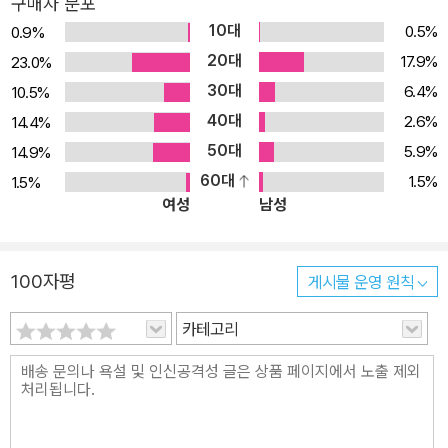
구매자 분포
다. 1) 토플 스피킹 시험에서 사용할 수 있는 유형별 표현과 단계별 전
10대
0.5%
0.9%
략 및 예시를 학습하여 실제 시험에서 말할 수 있는 전략과 방법을 체
20대
17.9%
23.0%
계적으로 익힐 수 있습니다. 2) ‘Hackers Practice(연습문
30대
6.4%
10.5%
제)’와 ‘Hackers Test(실전문제)’를 통해 앞서 학습한 유형별 공략
40대
2.6%
14.4%
법을 연습문제에 적용해보며 실전 감각을 키울 수 있습니다. 3) 실
50대
5.9%
14.9%
제 시험과 동일한 구성 및 난이도의 ‘Actual Test(실전모의고
60대
1.5%
1.5%
사)’를 풀어보며 실제 시험에 완벽 대비할 수 있습니다. 3. [아웃라
여성
남성
인/노트+모범 답안+해석+스크립트+어휘]를 포함한 상세한 해설
로 논리적으로 답안을 말하는 방법을 익힐 수 있습니다. 1) 독립형 문
제에 대한 ‘아웃라인 예시’와 통합형 문제의 읽기 지문과 대화 및 강의
100자평
게시물 운영 원칙
의 핵심 내용을 정리한 ‘읽기/듣기 노트 예시’를 통해 효율적으로 답
변하는 방법을 익힐 수 있습니다. 2) 논리적인 모범 답안을 제공하
카테고리
여 학습자가 스스로 답변을 보완 및 개선할 수 있습니다. 3) 정확
한 해석, 스크립트, 어휘를 제공하여 지문을 정확히 이해하고 어휘 실
력까지 향상할 수 있습니다. 4. 토플 스피킹 고득점을 위한 전략적
인 학습 장치를 제공하여 빠르게 목표 달성을 할 수 있습니다. 1) 실