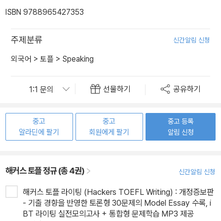
ISBN 9788965427353
주제분류
신간알림 신청
외국어
>
토플
>
Speaking
선물하기
공유하기
중고
중고
중고 등록
알라딘에 팔기
회원에게 팔기
알림 신청
해커스 토플 정규 (총 4권)
신간알림 신청
해커스 토플 라이팅 (Hackers TOEFL Writing) : 개정증보판
- 기출 경향을 반영한 토론형 30문제의 Model Essay 수록, i
BT 라이팅 실전모의고사 + 통합형 문제학습 MP3 제공