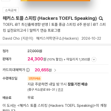
소득공제
해커스 토플 스피킹 (Hackers TOEFL Speaking)
TOEFL iBT 최신출제경향 반영 | 토플 중급 스피킹 4주 완성 | iBT 스피
킹 실전모의고사 | 말하기 연습 프로그램
David Cho
(지은이)
해커스어학연구소(Hackers)
2024-10-22
정가
27,000원
24,300
판매가
원
(10% 할인) +
마일리지 1,350원
20,655
카드최대혜택가
원
수령예상일
양탄자배송
지금 주문하면 내일 밤 11시
잠들기전 배송
(중구 서소문로 89-31 )
변경
배송료
무료
이 도서는 <
해커스 토플 스피킹 (Hackers TOEFL Speaking)
>의 개정