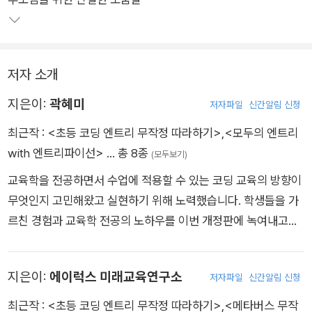
저자 소개
지은이:
곽혜미
저자파일
신간알림 신청
최근작 :
<초등 코딩 엔트리 무작정 따라하기>
,
<모두의 엔트리
with 엔트리파이선>
… 총 8종
(모두보기)
교육학을 전공하면서 수업에 적용할 수 있는 코딩 교육의 방향이
무엇인지 고민해왔고 실현하기 위해 노력했습니다. 학생들을 가
르친 경험과 교육학 전공의 노하우를 이번 개정판에 녹여내고자
했습니다. 책을 집필하며 가장 고민한 부분은 ‘거창한 결과물을
만들기보다는 재밌게 배우고 실생활에 활용할 수 있는 코딩 교육
지은이:
에이럭스 미래교육연구소
저자파일
신간알림 신청
은 무엇인가?’ 였습니다. 어렵다고 생각하기 쉬운 코딩을 친근하
게 배우고 활용할 수 있는 책을 만들었으니, 이 책을 통해 여러분
최근작 :
<초등 코딩 엔트리 무작정 따라하기>
,
<메타버스 무작