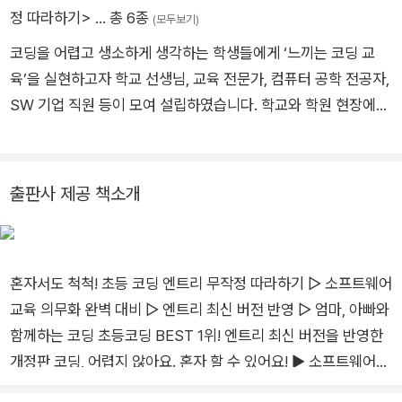
이 코딩에 흥미를 느끼고, 스스로 생각하는 힘을 기를 수 있길 바
정 따라하기>
… 총 6종
(모두보기)
랍니다. 여러분의 코딩 멘토로서 코딩 공부의 힘을 직접 경험해
코딩을 어렵고 생소하게 생각하는 학생들에게 ‘느끼는 코딩 교
볼 수 있도록 도와주겠습니다.
육’을 실현하고자 학교 선생님, 교육 전문가, 컴퓨터 공학 전공자,
SW 기업 직원 등이 모여 설립하였습니다. 학교와 학원 현장에서
아이들을 직접 가르치면서 어려워하거나 재밌어하는 포인트들을
골라 《초등 코딩 엔트리 무작정 따라하기》로 풀어냈으니, 이 책
을 통해 학생 여러분들이 ‘코딩 첫 걸음’을 힘차게 출발할 수 있기
출판사 제공 책소개
를 바랍니다!
혼자서도 척척! 초등 코딩 엔트리 무작정 따라하기 ▷ 소프트웨어
교육 의무화 완벽 대비 ▷ 엔트리 최신 버전 반영 ▷ 엄마, 아빠와
함께하는 코딩 초등코딩 BEST 1위! 엔트리 최신 버전을 반영한
개정판 코딩, 어렵지 않아요. 혼자 할 수 있어요! ▶ 소프트웨어
교육 의무화 완벽 대비! 코딩 공부, 어떻게 시작해야 할지 걱정하