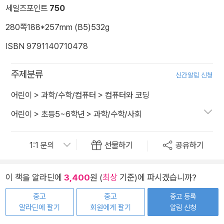
세일즈포인트
750
280쪽
188*257mm (B5)
532g
ISBN 9791140710478
주제분류
신간알림 신청
어린이
>
과학/수학/컴퓨터
>
컴퓨터와 코딩
어린이
>
초등5~6학년
>
과학/수학/사회
선물하기
공유하기
이 책을 알라딘에
3,400
원 (
최상
기준)에 파시겠습니까?
중고
중고
중고 등록
알라딘에 팔기
회원에게 팔기
알림 신청