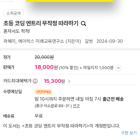
소득공제
초등 코딩 엔트리 무작정 따라하기
혼자서도 척척!
곽혜미
,
에이럭스 미래교육연구소
(지은이)
길벗
2024-09-30
정가
20,000원
18,000
판매가
원
(10% 할인) +
마일리지 1,000원
15,300
카드최대혜택가
원
수령예상일
양탄자배송
밤 10시까지 주문하면 내일 아침 7시
출근전 배송
(중구 서소문로 89-31 )
변경
배송료
무료
이 도서는 <
초등 코딩 엔트리 무작정 따라하기
>의 개정판입니다.
구판 보기