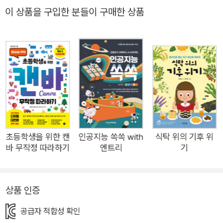
지 마세요! 이 책은 학생 혼자서도 충분히 소프트웨어 개념을 이
이 상품을 구입한 분들이 구매한 상품
해하고, 코딩 문법을 익힐 수 있도록 설계되었어요. 초등 교과 과
정에 충실한 15주 구성을 따라 코딩 학습을 시작해 보세요. ▶ 엔
트리 최신 버전 반영! 블록 코딩과 인공지능(AI)을 한 권으로 배
워요! 미래 교육의 필수 개념! 알고리즘과 인공지능(AI) 개념을
익히고, 엔트리에서 제공하는 알고리즘·인공지능·데이터 블록을
활용한 예제를 차근차근 따라해 보세요. 쉽고 재미있게 배울 수
있도록 구성했으니 걱정은 뚝! 블록 코딩부터 인공지능까지 한 번
에 정복해 보세요. ▶ 엄마, 아빠와 함께하는 코딩! 부모님과 함께
코딩에 자신감을 붙여요 국영수보다 중요한 코딩 교육! 부모님의
초등학생을 위한 캔
인공지능 쏙쏙 with
식탁 위의 기후 위
바 무작정 따라하기
엔트리
기
관심이 꼭 필요해요. 이 책은 재미있는 코딩 개념 퀴즈와 작품 만
들기는 물론, 부모님과 함께 즐길 수 있는 미니게임을 제공해요.
아이들의 코딩 자신감은 부모님과 함께할 때 더욱 빛을 발한다는
상품 인증
사실, 꼭 기억해 주세요!
공급자 적합성 확인