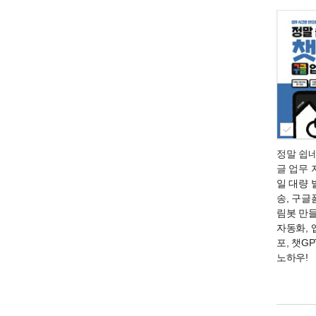
정말 쉽네
글 업무
일 대량 
송, 구글
림봇 만들
자동화, 
포, 챗G
노하우!