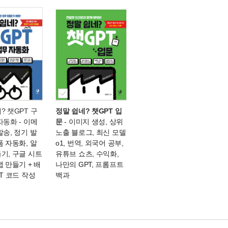
? 챗GPT 구
정말 쉽네? 챗GPT 입
 자동화
- 이메
문
- 이미지 생성, 상위
발송, 정기 발
노출 블로그, 최신 모델
폼 자동화, 알
o1, 번역, 외국어 공부,
기, 구글 시트
유튜브 쇼츠, 수익화,
앱 만들기 + 배
나만의 GPT, 프롬프트
PT 코드 작성
백과