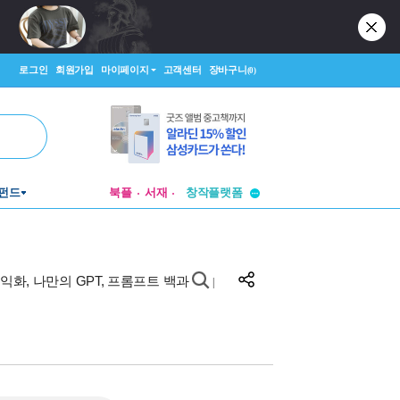
로그인
회원가입
마이페이지
고객센터
장바구니
(0)
투비컨티뉴드
펀드
북플
서재
창작플랫폼
투비컨티뉴드
수익화, 나만의 GPT, 프롬프트 백과
|