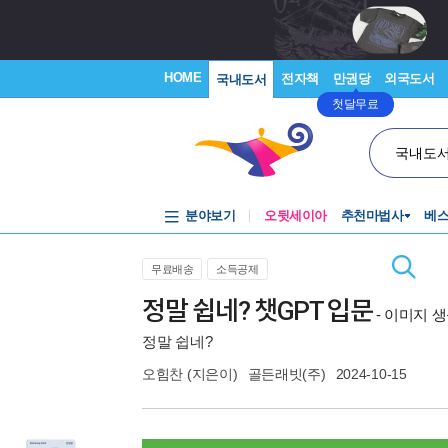
HOME
전자책
만권당
외국도서
국내도서
첫달무료
국내도
분야보기
오뒷세이아
추천마법사
베
무료배송
소득공제
정말 쉽네? 챗GPT 입문
- 이미지 생
정말 쉽네?
오힘찬
(지은이)
골든래빗(주)
2024-10-15