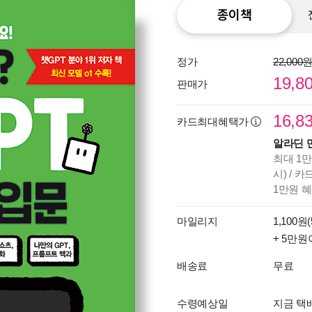
종이책
정가
22,000
19,8
판매가
16,8
카드최대혜택가
알라딘 
최대 1만
시) / 
1만원 
마일리지
1,100원(
+ 5만원
배송료
무료
수령예상일
지금 택배