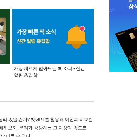
가장 빠르게 받아보는 책 소식 - 신간
경기컬처패스 1만원 
알림 총집합
달려 있을 건가? 챗GPT를 활용해 이전과 비교할
 배워보자. 우리가 상상하는 그 이상의 속도로
상 미룰 순 없다.