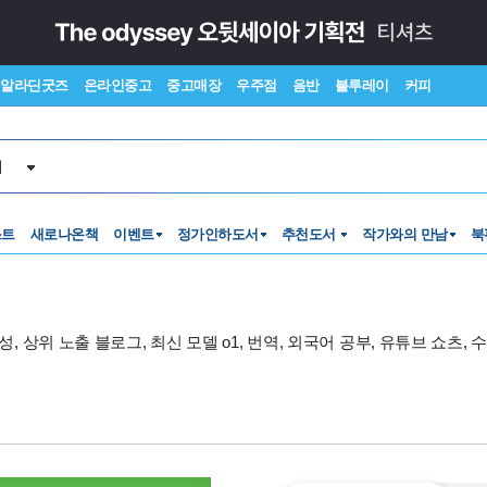
알라딘굿즈
온라인중고
중고매장
우주점
음반
블루레이
커피
서
스트
새로나온책
이벤트
정가인하도서
추천도서
작가와의 만남
북
성, 상위 노출 블로그, 최신 모델 o1, 번역, 외국어 공부, 유튜브 쇼츠, 