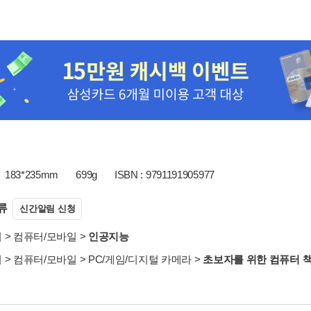
183*235mm
699g
ISBN : 9791191905977
류
신간알림 신청
서
>
컴퓨터/모바일
>
인공지능
서
>
컴퓨터/모바일
>
PC/게임/디지털 카메라
>
초보자를 위한 컴퓨터 