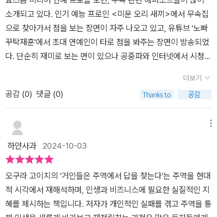
에서 찾아볼 수 있을 것이다.
고 신중하게 행동한다. 기대 이상의 결과에 들뜨지 말고 냉정을
주역의 깊은 지혜를 현대적 시각에서 실용적으로 재해석하고 있
것을 모르고 힘을 함부로 쓰는 모습을 보다 보니 주역의 이치가
소개되고 있다. 인기 예능 프로인 <미운 오리 새끼>에서 무속집
찾아라. *풍택중부~진심이 사람을 움직이는 시기. 성의있는 마
으며, 고대의 주역이 현대의 리더십과 의사 결정에서도 여전히 유
경이롭습니다.​'화천대유' 증거는 없고 증인들을 포섭하려니 무리
으로 찾아가서 점을 보는 장면이 자주 나오고 있고, 유튜브 '노빠
음을 소중히 여기라는 의미이다. *풍지관~인생을 깊이 통찰하는
효한 지혜를 제공한다는 점을 강조하고 있다. 또한 독자들은 이
수를 두고 결국 흐지부지했던 사건. 수백 번 압수수색으로도 증거
꾸탁재훈'에서 초대 연예인이 타로 점을 봐주는 장면이 방송되었
시기. 보이지 않는 중요한 부분까지 면밀하게 관찰하라. *산택손
책의 다양한 주제를 통해 주역을 실생활에서 어떻게 적용하고 활
가 없어 증인들의 증언에만 의지한 수사가 감히 야당 대표를 표적
다. 단순히 재미로 보는 면이 있으나 공중파와 인터넷에서 시청률
~손해를 봄으로써 이득을 얻는 시기, 자신의 몫을 줄여서라도 타
용할 수 있을지를 배울 수 있다. 이 책 《거인들은 주역에서 답을
수사한다는 법치에 어긋난 상황을 지켜보는 심정이 매우 심란했
이나 조회수가 높은 상황에서 무속이나 운에 대한 막연한 기대를
인의 몫을 늘릴 생각을 하라는 의미 *지풍승~한 걸음 한 걸음씩
더보기
찾는다》는 리더뿐만 아니라, 변화하는 세상에서 방향을 찾고자
습니다. ​이제 그 끝이 보이는 시점이기도 합니다. ​큰 실패를 경험
너무 부추기는 측면이 있어 보였다. 또한 대학가나 대학로 주변을
올라가는 시기, 순조로운 때일수록 뒤편에 감춰진 위험을 경계하
공감 (
0
)
댓글 (0)
하는 이들에게 유용하고 유익한 길잡이가 될 만한 책으로 추천한
한 저자의 주역 간증은 신비롭기도 하고 그 아래 흐르는 도도한
가보면 사주, 타로가 인기라고 한다. 줄을 서 차례를 기다리는 풍
라는 의미 *산화비~허영심을 버리고 내면을 충실히 하는 시기,
다. ※ 출판사로부터 책을 제공받아 주관적으로 작성한 글입니
이치에 탄복하게 됩니다. ​분명 '군자는 점치지 아니한다'라고 했
경도 연출되기도 하고, 대학가 축제나 공연이 있을 때는 관련 부
가치없는 허례허식을 버리라는 의미 *풍뢰익~일생일대의 기회
다. #웅진지식하우스 #거인들은주역에서답을찾는다 #주역인
던 유학자들이 이 '주역'에 빠진 이유사 분명 있을 겁니다. 저자의
스들이 학생들로 만원이 되기도 한다고 한다. 축제나 공연 중, 재
메뉴
가 찾아오는 시기, 상대방에게 베풀면 결국 자신도 얻베 되므로
사이트 #주역으로자기계발 #주역64괘 #성공한리더 #무농 #나
말마따나 '프랙털 구조'처럼 끊인 없이 성장하고 확장해 나가는
미삼아 보기도 하겠지만 취업, 연애, 학업 등 미래가 궁금하고 불
하얀사과
2024-10-03
홀로 독차지해서는 안된다는 의미 우리는 살면서 수많은 일들을
무나루주인 #나무나루
주역의 범위는 실로 거대합니다. 영원히 미완성인 상태로 끊임없
안한 학생들이 많이 찾는 것 같다. 이런 경향을 반영해서인지 요
겪고 수많은 선택의 상황에 놓인다. 마음이 괴롭고 갈팡질팡할 때
이 성장하는 책' 주역은 이 세상의 시작이 끝을 만남과 동시에 다
즈음 타로와 운과 관련 한 책들의 출간이 많이 되고 있다. 관련 서
동양고전의 말씀들은 큰 힘이 된다. 그동안 내게는 논어가 그랬고
오구라 고이치의 '거인들은 주역에서 답을 찾는다'는 주역을 현대
시 시작으로 회귀하는 이치를 말해주고 있습니다. 과연 그 끝은
적이 어떤 내용인지 궁금했었는데 기회가 되어 읽어 보았다. 주역
명심보감이 그랬다. 이 책은 주역을 보기좋게, 현대식으로 해석도
적 시각에서 재해석하며, 인생과 비즈니스에 필요한 실질적인 지
어디인지 그 끝이 있는 것인지 우리의 궁금증은 영원히 풀지 못할
에 대한 연구로 유명한 김승호님과 오구라 고이치의 <거인들은
붙혀놓아 이해가 한결 수월했다. 내가 살아가며 겪는 모든 시기가
혜를 제시하는 책입니다. 저자가 개인적인 실패를 겪고 주역을 통
지도 모릅니다. 다만 우린 '주역'에 담긴 이치와 지혜로 앞으로의
주역에서 답을 찾는다> 였다. 제목이 직설적이다. 동양의 고전이