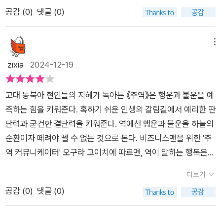
들에게 현실적인 인사이트를 제공하며, 위기 상황에서의 올바른
힌 곳을 뚫어나갈 인사이트를 얻을 수 있을까 하는 생각에... 이번
다. 성과에 취해 자만하는 순간, 새로운 위기가 다가올 수 있음을
공감 (
0
)
댓글 (0)
판단과 행동의 중요성을 일깨운다. 셋째, 『주역』 은 인간 존재의
책도 그런 선상에서 거인들이 찾은 주역의 지혜를 얻고자 읽게 됐
상기시키는 이 부분은 개인적인 성공 후에도 절제와 자기 성찰이
본질과 삶의 의미를 탐구하는 데도 유용하다. 저자는 현대인들이
다. '성장', '연결', '성공', '역할', '출세', '재물', '위기'의 총 7개로 주
필요하다는 메시지를 전달합니다. “완성에 가까워지면 새롭게 펼
자주 묻는 질문들-돈, 성공, 행복 등-에 대한 해답을 『주역』의 철
제를 분류해서 64괘를 전한다. '『주역』을 공부하기 전에'에서 저
메뉴
쳐질 미래에 대비하라”라는 메시지에서 저는 삶에서의 '성취 후
학 속에서 찾을 수 있다고 말한다. 이는 개인의 삶을 어떻게 구성
자는 어떻게 읽어갈지에 대해 다룬다. 그 부분을 읽으며 표로 정
zixia
2024-12-19
방심'의 위험성을 깨달았습니다. 성과를 이뤘다고 해서 거기서 멈
하고, 어떤 방향으로 나아가야 할지를 고민하는 데 큰 도움을 줄
리된 64괘의 이름을 훑어보며 우리나라에서도 이슈가 된 괘의
추거나 자만하지 말고, 그 순간에도 다음을 준비해야 한다는 깨달
수 있다.오늘날의 사회는 빠르게 변화하고 있으며, 이로 인해 사
이름과 이미 다른 책을 통해 알게 된 괘들도 보게 된다. 1부에서
음은 현대인의 성공과 실패의 혜안이었습니다.또 하나의 중요한
고대 동북아 현인들의 지혜가 녹아든 《주역》은 행운과 불운을 예
람들은 불안과 스트레스를 느끼기 쉽다. 이러한 시기에 「주역」이
가장 먼저 만나게 되는 64괘의 마지막에 등장한다는 '화수미
주제는 '변화'에 대한 경계입니다. '주역'의 근본 철학은 세상은 영
측하는 힘을 키워준다. 혹하기 쉬운 인생의 갈림길에서 예리한 판
제공하는 철학적 통찰은 현대인들에게 마음의 안정과 방향성을
제'를 읽으며 최근 주변에서 반성 없는 문제의 반복들을 떠올리게
원히 변화하며, 완성된 상태는 없다는 것입니다. 이는 특히 비즈
단력과 굳건한 결단력을 키워준다. 역에선 행운과 불운을 하늘의
제공한다. 저자는 『주역』의 가르침이 단순한 이론이 아니라, 삶의
된다. 반성을 통해 성장을 할 수 있지만 반성 없이 미숙한 부분을
니스와 리더십에 있어 중요한 교훈이다. 현대 사회는 기술 발전과
순환이자 떼려야 뗄 수 없는 것으로 본다. 비즈니스맨을 위한 '주
실질적인 문제를 해결하기 위한 도구로 사용될 수 있음을 강조한
덮어두고 진행한다면 비슷한 문제의 반복은 예정된 일이라는 것
급변하는 경제적 환경 속에서 끊임없이 변화하고 있으며, 이에 적
역 커뮤니케이터' 오구라 고이치에 따르면, 역이 말하는 행복은
다. 특히, 저자는 퍼실리테이션(facilitation)과 퍼포스(purpos
도 생각한다. 본문에 '무슨 일이든 노력하면 분명 이루어진다'라
응하지 못하면 쉽게 도태될 수 있습니다. 저자는 우리가 과거에
자기 삶의 방식을 스스로 납득하는 일, 즉 자신의 인생을 스스로
e) 경영과 같은 현대 비즈니스 철학과 『주역』의 원리를 연결지어
고 하는 문장에 아쉬움이 드는 것은 최근 내 주변의 일들이 떠오
더보기
머물지 말고 변화에 민감하게 반응해야 한다고 조언합니다. 비즈
설정할 수 있는 자세 그 자체다. ​누구나 인생의 혹한기가 있다. 인
설명한다. 이는 조직과 개인이 어떻게 목적을 가지고 행동할 수
르기 때문은 아니었을까? 이어지는 '수화기제'의 내용도 그와 다
공감 (
0
)
댓글 (0)
니스나 개인적인 삶에서든 과거의 성공 방식을 고수하다가는 결
생의 혹한기에는 산전, 수전, 공중전이 벌어지고, 다양한 수라장
있는지를 구체적으로 제시하며, 현대 비즈니스 환경에서도 여전
른 듯 비슷하게 진행되는 내용을 본다. 2부는 주위와의 관계에
국 변화에 뒤처지고 말 것입니다. '과대 적합 리스크'라는 개념은
경험을 겪게 된다. 수라장 경험이란 참혹한 전쟁터를 연상시킬 정
히 유효한 지혜임을 보여준다. 또한, 저자는 『주역』이 가진 통찰
대한 괘들을 다루는데 '태위택'의 내용이 유독 눈에 드는 이유는