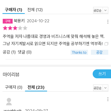
돌아보고 “‘어떻게 살 것인가’에 대한 자신의 흔들리지 않는
구매자 (1)
전체 (12)
축”을 마련하게 될 것이다. 먼저 무한히 펼쳐지는 성장과 나를 위
해 남을 살피는 현묘한 인간관계의 해법이다. 이 책에는 『주역』의
북몽키
2024-10-22
메뉴
마지막 괘에 해당하는 ‘화수미제(火水未濟)’가 가장 먼저 등장
한다. “일이 완성에 가까워지면 새롭게 펼쳐질 미래에 대비하
주역을 저자 나름대로 경영과 비즈니스에 맞춰 해석해 놓은 책.
라”라는 메시지에 ‘경험-반성(내성)-학습’의 무한 발전을 의미하
그냥 자기계발서로 읽으면 되지만 주역을 공부하기엔 역부족!
는 경험학습 사이클을 덧붙여, 미숙하다는 것은 앞으로 나아갈 수
공감 (
1
)
댓글 (0)
있다는 것이라는 희망을 전한다. 성장은 주변을 둘러볼 때 날개를
단다. 새로운 조직에선 과거의 경험과 지식을 잊고 힘든 순간엔
은인의 존재와 감사의 마음을 가지라 말한다. 우리는 이렇듯 내면
쓰기
마이리뷰
을 다스리며 자신만의 대의(大義)를 세움으로써 진정한 리더의
길로 들어설 수 있다. “실패보다 무서운 건 안일한 태도, 성공하
구매자 (0)
전체 (23)
고 싶다면 먼저 제 역할에 충실할 것” — 필연적인 수라장 경험,
욕심과 허례허식, 리더의 축… 세상의 이치를 이용할 때 아무리
메뉴
내면을 다스려도 막을 수 없는 난관이 외부로부터 닥칠 때가 있
woghluck
2024-09-27
다. 저자는 난관을 받아들일 뿐만 아니라 이용하는 방법을 전하며