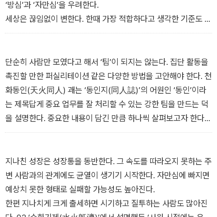
초래하는 불운을 ‘인재(人災)’로 구분했을 때 천재는 피할 수 없
‘방심’과 ‘자만심’을 우려한다.
으나 인재는 피할 수 있다고 생각하는 것처럼 말이다.
세상은 끊임없이 변한다. 한때 가장 적합하다고 생각한 기준도 환
- 「시작하며」 중에서
경이 변하면서 점차 어긋나기 시작한다. 대표적인 예가 비즈니스
에서 말하는 ‘과대 적합’ 리스크다. CD가 레코드 자리를 차지하
면서 레코드 바늘 수요는 급감했다. 가장 잘나가던 메이커의 인기
단순히 사람만 모였다고 해서 ‘팀’이 되지는 않는다. 집단 활동을
제품도 맥을 못 추기는 마찬가지였다. 이처럼 비즈니스의 환경 변
촉진할 만한 퍼실리테이션 같은 다양한 방법을 고안해야 한다. 천
화는 냉혹하다. 변화에 대응하지 못한 사업은 더 이상 세상이 필
화동인(天火同人) 괘는 ‘동인지(同人誌)’의 어원인 ‘동인’이라
요로 하지 않는다.
는 제목답게 중요 업무를 잘 처리할 수 있는 강한 팀을 만드는 덕
- 「1부 성장_ 부족할 때가 비로소 발전할 때다」 중에서
을 설명한다. 중요한 내용이 담긴 만큼 하나씩 살펴보고자 한다.
정정당당하고 공명정대하게 다 같이 사이좋게 나아가라.
그렇게 하면 거대한 강을 마주하더라도 분명 건널 수 있다.
지나친 성장은 성장통을 동반한다. 그 속도를 따라오지 못하는 주
하지만 만약 사리사욕을 꾀하는 자라면 기회는 없다.
변 사람과의 관계에도 균열이 생기기 시작한다. 자만심에 빠지면
자신이 먼저 마음을 열고 진심으로 속마음을 터놓을 수 있는 상대
예상치 못한 형태로 실패할 가능성도 높아진다.
방과 손잡는 일이 우선이다.
한편 지나치게 크게 출세하면 시기하고 질투하는 사람도 많아진
- 「2부 연결_ 승자는 나를 위해 남을 살핀다」 중에서