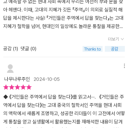
고 예측할 수 없는 현대 사회 속에서 우리는 여전히 부와 운을 찾
있다. 이익이 나고 있음에도 도산하는 ‘흑자도산’의 사례는 모든
있는 것이 바로 주역이고 주역의 철학이고 동양의 철학이다.이 책
아 헤맨다. ​​이때, 고대의 지혜가 깃든 『주역』이 의외로 실질적 해
일에는 완급 조절이 필요하며, 냉정을 잃는다면 인재가 발생한다
은 주역 64괘 모든 괘를 현대적으로 해석하여 주역의 뜻을 현실
답을 제시한다는 사실! ​​『거인들은 주역에서 답을 찾는다』는 고대
는 점을 상기시킨다. 결국 다사다난한 경험으로 얻은 내면의 단단
실생활에 반영해볼 수 있는 귀한 기회를 제공하고 있다.주역이 점
지혜가 철학을 넘어, 현대인의 일상에도 놀라운 통찰을 제공한다
함이야말로 인생의 큰 축이 된다는 깨달음을 통해 모든 일에 완성
치는 책이라고 혹자들은 배척하기도 한다. 하지만 이 우주 전체가
는 사실을 알려준다. ​​이 책은 운명과 부의 흐름을 현대의 일상 속
은 없으며 언제나 변화를 모색하라는 삶의 대전제를 끝으로 책을
자연이고 그 자연의 운행이 신의 작용이고 그 신의 작용이 점의
더보기
에 재구성한 강력한 전략서이자 지침서이다.​​이 책을 통해 삶의 전
마무리한다. “삶이 흔들릴 때 되새겨야 할 인생의 본질에 관하
결과로 이어진다는 것은 어떻게 생각하면 몹시 자연스러운 일일
공감 (
1
)
댓글 (0)
환점을 고민하는 이들이 운명을 움직이는 힌트를 얻을 수 있을 것
여” — 현명한 결단으로 인생을 재정립하는, 현대적 개념들과 어
수 있다. 정말 난처한 상황에 길을 잃은 어떤 시점에 신과의 대화
이다.​​​지은이 오구라 고이치비즈니스맨을 위한 『주역』 커뮤니케
우러진 64가지 해답 조직에서 여러 노동력을 적재적소에 배치해
와 그의 뜻을 알아볼 수 있는 방법으로 점치는 행위만큼 오랜 역
이터​감수 김승호자타공인 최고의 주역학자. ​​행복해지기 위해서
메뉴
최상의 성과를 올리듯, 3,000년 전 제왕들이 부와 권력을 총동원
사와 타당성을 가진 행위를 찾기는 힘들다고 본다.더군다나 주역
는 무엇보다 최종 평가를 타인에게 맡기지 말아야 한다. 이를 위
해 압축하고 수많은 거인들이 응용했으며 마침내 저자가 현대적
나무나루주인
2024-10-05
은 점의 결과를 기록한 것에서 시작되었으나 시대를 거치면서 심
해서는 자문자답하는 습관을 들여야 한다. 『주역』은 바로 그럴 때
으로 재해석한 64가지 가르침을 인생의 어느 때 어떻게 사용하
오한 철학으로 무장된 어마어마한 자료이다. 이 세상에 주역만큼
활용할 수 있다. 『주역』이 준비한 질문에 대해 자문자답하는 습관
느냐 또한 개인의 결단에 달렸다. 선조들이 축적한 성과물이자
고차원적인 책을 찾기는 쉽지 않을 것이다.이 책은 주역을 기본적
◆ 《거인들은 주역에서 답을 찾는다》를 읽고서···. 《거인들은 주
을 들이면 앞으로 일어날 일을 미리 대비할 수 있다. 그렇게 되면
‘거인의 어깨’라고도 하는 『주역』을 처음 맛보고자 하거나 이미
해석에 출실하게 해석한 책을 읽은 후 읽는다면 더욱 좋겠지만 주
역에서 답을 찾는다》는 고대 중국의 철학서인 주역을 현대 사회
선조들이 저지른 실수를 반복하지 않을 뿐 아니라 선조들이 습득
접했으나 너무 당연한 소리들인 탓에 오히려 난해해 멈췄다면 이
역을 모르는 사람이 읽어도 외로운 인생길에 좋은 등불이 되어주
의 맥락에서 새롭게 조명하고, 성공한 리더들이 이 고전에서 어떻
한 성공 패턴을 재구성하는 일도 가능하다. (11쪽)​​이 책은 총 7부
책이 진정한 가르침을 이해하게 도울 것이다. 64괘의 가르침에
지 않을까하는 생각을 해보며 서평을 마칩니다.
게 통찰을 얻고 실생활에서 활용했는지를 재해석한 내용이 담겨
로 구성된다. 1부 '성장: 부족할 때가 비로소 발전할 때다', 2부 '연