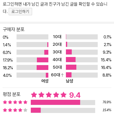
세우고 부와 운을 끌어들이는 강력한 인사이트를 건네줄 것이다.
로그인하면 내가 남긴 글과 친구가 남긴 글을 확인할 수 있습니
“동양 최고의 경전 『주역』은 위기에 빠진 삶을 어떻게 바로 세우
다.
로그인하기
는가!” — 주도적으로 부와 운을 쟁취하고 싶은 당신을 위한 거대
한 통찰 조선은 물론 전 세계 역사적으로도 손꼽히는 무인 이순신
구매자 분포
장군. 그는 전쟁을 앞두고 『주역』 이론에 기반을 둔 역점(易占)을
10대
0.1%
0%
쳐서 다가올 일을 예측하고 대비했다. 이순신뿐 아니라 공자, 이
20대
2.1%
1.4%
나모리 가즈오까지 시대와 공간을 초월해 수많은 거인들은 『주
30대
9.3%
6.3%
역』을 통해 세상의 이치를 되새기고 닥쳐올 위험을 이겨내는 힘
40대
15.4%
17.9%
을 얻었다. 신간 『거인들은 주역에서 답을 찾는다』를 펴낸 저자
50대
16.4%
18.2%
오구라 고이치 또한 마찬가지다. 대기업에서 촉망받는 인재로 탄
60대
8.8%
4.0%
탄대로를 걷던 그의 인생은 대형 프로젝트 실패와 함께 한순간에
여성
남성
무너졌다. 인생의 방향을 잃은 순간, 그는 일본의 대표적인 『주
역』 연구자 다케무라 아키코를 만나 『주역』 속 지혜를 삶에 적용
9.4
평점 분포
하는 강력한 통찰을 얻었다. 저자는 “결단을 내려야 할 때 단호하
76.9%
게 추진할 수 있는 흔들림 없는 의지의 축이 필요하다”며 자신의
15.4%
경험을 바탕으로 『주역』을 비즈니스맨의 눈높이에 맞게 재해석