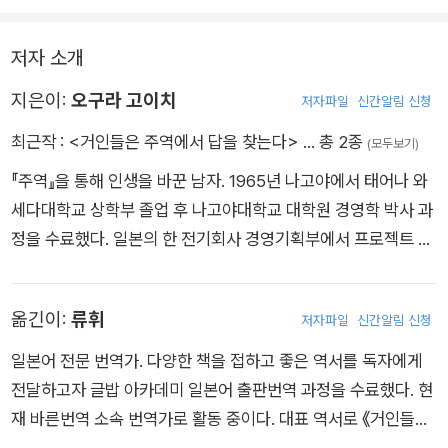
저자 소개
지은이:
오구라 고이치
저자파일
신간알림 신청
최근작 :
<거인들은 주역에서 답을 찾는다>
… 총 2종
(모두보기)
『주역』을 통해 인생을 바꾼 남자. 1965년 나고야에서 태어나 와
세다대학교 상학부 졸업 후 나고야대학교 대학원 경영학 박사 과
정을 수료했다. 일본의 한 전기회사 경영기획부에서 프로젝트 매
니저로 일하고 있으며, 피플트리즈(People Trees) 합동회사 파
트너, NPO 일본 퍼실리테이션협회 회원으로 인재 개발에 힘쓰
옮긴이:
류휘
저자파일
신간알림 신청
고 있다. 젊은 시절, 그의 인생은 탄탄대로처럼 보였다. 재직 중이
던 굴지의 기업에서 경영기획과 인사 업무를 두루 거쳤고, 덜컥
일본어 전문 번역가. 다양한 책을 접하고 좋은 역서를 독자에게
말레이시아 공장의 재무부장이 되어 신규 사업과 공장 설립을 대
전달하고자 글밥 아카데미 일본어 출판번역 과정을 수료했다. 현
대적으로 추진했다. 귀국 후에는 전사적인 ‘임직원 만족도’를 꾸
재 바른번역 소속 번역가로 활동 중이다. 대표 역서로 《거인들은
준히 높여, 일본 내 ‘일하는 보람이 있는 회사 베스트 20’에 회사
주역에서 답을 찾는다》가 있다.