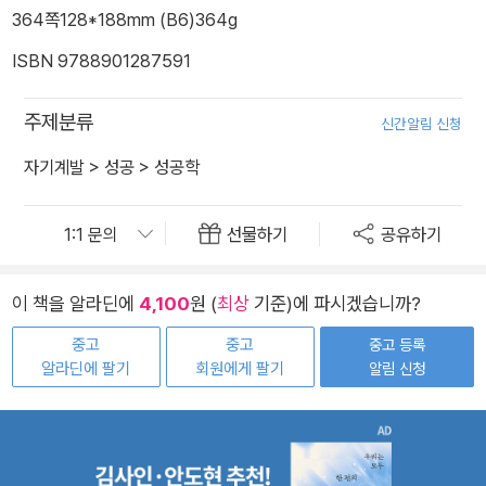
364쪽
128*188mm (B6)
364g
ISBN 9788901287591
주제분류
신간알림 신청
자기계발
>
성공
>
성공학
선물하기
공유하기
이 책을 알라딘에
4,100
원 (
최상
기준)에 파시겠습니까?
중고
중고
중고 등록
알라딘에 팔기
회원에게 팔기
알림 신청