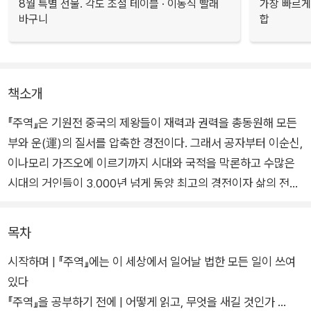
8월 특별 선물. 각도 조절 테이블 · 이동식 빨래
가장 빠르게
바구니
합
책소개
『주역』은 기원전 중국의 제왕들이 재력과 권력을 총동원해 모든
부와 운(運)의 질서를 압축한 경전이다. 그래서 공자부터 이순신,
이나모리 가즈오에 이르기까지 시대와 국적을 막론하고 수많은
시대의 거인들이 3,000년 넘게 동양 최고의 경전이자 삶의 전략
서로 삼았다.
목차
일본의 『주역』 커뮤니케이터이자 리더십 코치로 활동하는 저자
시작하며 | 『주역』에는 이 세상에서 일어날 법한 모든 일이 쓰여
오구라 고이치는 탄탄대로였던 인생이 처참하게 무너진 순간 『주
있다
역』을 만났다. 『주역』 64괘의 의미와 가르침을 깨닫고 삶에 직접
『주역』을 공부하기 전에 | 어떻게 읽고, 무엇을 새길 것인가
적용하자 평범한 직장인에 불과했던 그의 인생관은 송두리째 뒤