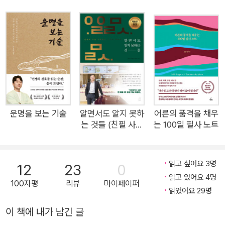
기까지 시대와 국적을 막론하고 수많은 시대의 거인들이 3,000
년 넘게 동양 최고의 경전이자 삶의 전략서로 삼았다. 일본의 『주
역』 커뮤니케이터이자 리더십 코치로 활동하는 저자 오구라 고이
치는 탄탄대로였던 인생이 처참하게 무너진 순간 『주역』을 만났
다. 『주역』 64괘의 의미와 가르침을 깨닫고 삶에 직접 적용하자
평범한 직장인에 불과했던 그의 인생관은 송두리째 뒤바뀌었다.
이 과정에서 『주역』이 전하는 진리를 현대인의 부와 성공에 접목
하는 통찰을 얻었고, 이를 효과적으로 활용하는 심리·철학·경영
운명을 보는 기술
알면서도 알지 못하
어른의 품격을 채우
는 것들 (친필 사인
는 100일 필사 노트
이론을 총망라해 신간 『거인들은 주역에서 답을 찾는다』에 집약
리커버 에디션)
했다. 이 책에는 윈스턴 처칠부터 오타니 쇼헤이까지 『주역』과 맞
닿은 거인들의 생각법부터 일하는 사람을 위해 새롭게 재편한 6
읽고 싶어요 3명
12
23
0
4괘에서 얻는 인사이트, 시대를 이끈 위대한 구루(guru)들의 명
읽고 있어요 4명
100자평
리뷰
마이페이퍼
언으로 이해하는 인생의 진리, 퍼실리테이션(facilitation), 퍼포
읽었어요 29명
스(purpose) 경영 등 실무에 도움이 될 비즈니스 철학까지 가득
이 책에 내가 남긴 글
하다. 이 책이 인생의 기로에 선 비즈니스맨들에게 인생의 축을