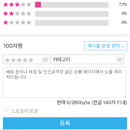
7.7%
하고 심리·철학·경영 이론을 결합해 이 책에 담았다. 이 책에서 저
0%
자는 한 번뿐인 인생을 현명하고 지혜롭게 살게 도울 불변의 통찰
0%
과 부와 운을 얻을 수 있는 현실적인 실천법을 제언한다. “지피지
기 백전불태(知彼知己 百戰不殆), 세상과 나를 알면 비로소 거
인이 된다!” — 끊임없는 자기 성장부터 주변의 관계까지, 오롯이
100자평
게시물 운영 원칙
나를 바로 세우는 시간 『주역』은 이 세상에서 일어날 법한 거의
모든 일을 다룬다. 양(⚊)과 음(⚋)으로 세상을 분류하고 정리해
카테고리
총 64개의 괘(卦)로 변화를 가정했다. 내면의 긍정과 부정뿐 아
니라 외부 환경의 행운과 불운, 인간관계 및 조직 내 권력관계 등
인생에서 일어날 법한 여러 요소가 담겨 있다. 저자는 이러한 64
괘를 비즈니스 관점에서 ‘성장, 연결, 성공, 역할, 출세, 재물, 위
기’ 7가지 키워드로 재편했다. 7가지 키워드는 다시 3가지 흐름
현재
0
/280byte (한글 140자 이내)
으로 나눌 수 있다. 첫째는 자기 성장과 관계의 향상, 둘째는 성공
스포일러 포함
필승법과 역할 그리고 출세까지의 여정, 마지막은 마침내 부를 얻
등록
는 순간과 불시의 위기에 대비하는 법이다. 이를 통해 인생을 되