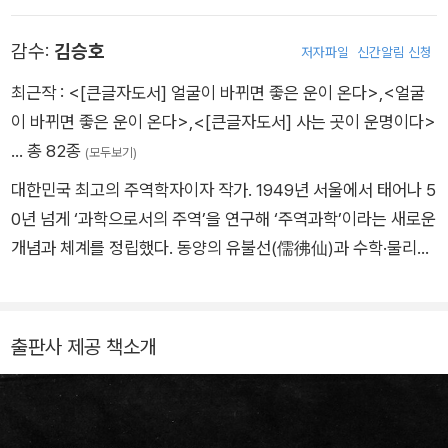
가 선정되기도 했다. 그러나 영광은 오래 가지 않았다. 전성기 시
감수:
김승호
절 추진했던 대형 프로젝트가 실패하며 그는 회사에 막대한 손실
저자파일
신간알림 신청
을 입혔고 커리어는 한순간에 무너졌다. 절망 속에서 지내던 중,
최근작 :
<[큰글자도서] 얼굴이 바뀌면 좋은 운이 온다>
,
<얼굴
우연한 계기로 일본의 대표적인 『주역』 연구자인 다케무라 아키
이 바뀌면 좋은 운이 온다>
,
<[큰글자도서] 사는 곳이 운명이다>
코를 만나면서 인생관이 180도 바뀌었다. 동양 고전의 최고봉이
… 총 82종
(모두보기)
라 일컫는 『주역』을 배우며 현대인의 부와 성공에 접목시킬 수 있
대한민국 최고의 주역학자이자 작가. 1949년 서울에서 태어나 5
는 깨달음을 얻었다. 이를 토대로 재기에 성공, 현재 기업에서 차
0년 넘게 ‘과학으로서의 주역’을 연구해 ‘주역과학’이라는 새로운
세대 리더 육성 업무를 담당하고 있다. 오구라 고이치가 개최하는
개념과 체계를 정립했다. 동양의 유불선(儒彿仙)과 수학·물리학·
워크숍에는 매년 고교생부터 직장인까지 1,000명 이상이 참가하
생물학·화학·심리학 등 인문·자연·사회과학이 거둔 최첨단 이론을
고 있으며, 그밖에 비즈니스맨들을 위한 다양한 『주역』 관련 강연
주역과 융합시켜 집대성한 결과가 바로 주역과학이다. 1980년대
및 세미나를 진행하고 있다.
미국에서 물리학자들에게 주역을 강의하기도 했으며, 맨해튼 응
출판사 제공 책소개
용지성연구원의 상임연구원과 명륜당(미국 유교 본부) 수석강사
를 역임했다. 내로라하는 정치인, 기업인들이 앞다투어 찾아가 조
언을 구하는 대한민국 최고의 주역 전문가로 명망이 높다. 사단법