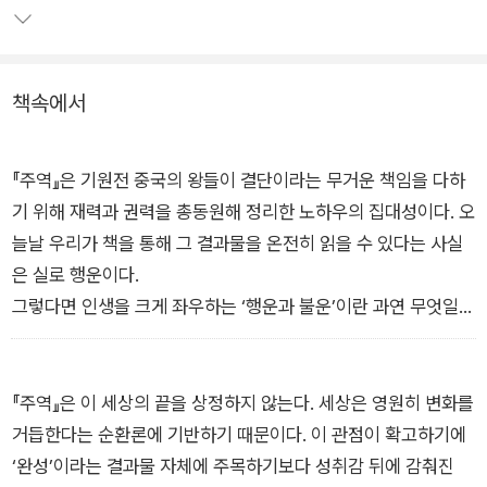
바뀌었다. 이 과정에서 『주역』이 전하는 진리를 현대인의 부와 성
1부 성장_ 부족할 때가 비로소 발전할 때다
공에 접목하는 통찰을 얻었고, 이를 효과적으로 활용하는 심리·철
학·경영 이론을 총망라해 신간 『거인들은 주역에서 답을 찾는다』
책속에서
에 집약했다.
이 책에는 윈스턴 처칠부터 오타니 쇼헤이까지 『주역』과 맞닿은
『주역』은 기원전 중국의 왕들이 결단이라는 무거운 책임을 다하
거인들의 생각법부터 일하는 사람을 위해 새롭게 재편한 64괘에
기 위해 재력과 권력을 총동원해 정리한 노하우의 집대성이다. 오
서 얻는 인사이트, 시대를 이끈 위대한 구루(guru)들의 명언으로
늘날 우리가 책을 통해 그 결과물을 온전히 읽을 수 있다는 사실
이해하는 인생의 진리, 퍼실리테이션(facilitation), 퍼포스(purp
은 실로 행운이다.
ose) 경영 등 실무에 도움이 될 비즈니스 철학까지 가득하다. 이
그렇다면 인생을 크게 좌우하는 ‘행운과 불운’이란 과연 무엇일
책이 인생의 기로에 선 비즈니스맨들에게 인생의 축을 세우고 부
까? 『주역』에서는 행운과 불운을 하늘의 순환이자 떼려야 뗄 수
와 운을 끌어들이는 강력한 인사이트를 건네줄 것이다.
없는 것이라고 말한다. 사람의 뜻대로 되는 일이 아니고 마치 앞
뒤로 뒤집히며 팔랑팔랑 춤추듯 떨어지는 낙엽과도 같다. 사람이
『주역』은 이 세상의 끝을 상정하지 않는다. 세상은 영원히 변화를
할 수 있는 일은 행운을 되도록 오랫동안 유지하고 불운을 최소화
거듭한다는 순환론에 기반하기 때문이다. 이 관점이 확고하기에
하는 정도다. 불운을 ‘천재(天災)’라 하고 그 뒤에 잘못된 대응이
‘완성’이라는 결과물 자체에 주목하기보다 성취감 뒤에 감춰진