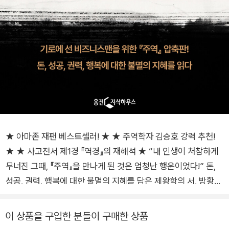
★ 아마존 재팬 베스트셀러! ★ ★ 주역학자 김승호 강력 추천!
★ ★ 사고전서 제1경 『역경』의 재해석 ★ “내 인생이 처참하게
무너진 그때, 『주역』을 만나게 된 것은 엄청난 행운이었다!” 돈,
성공, 권력, 행복에 대한 불멸의 지혜를 담은 제왕학의 서, 방황하
는 당신의 마음에 묵직한 직구를 던지다 『주역』은 기원전 중국의
제왕들이 재력과 권력을 총동원해 모든 부와 운(運)의 질서를 압
이 상품을 구입한 분들이 구매한 상품
축한 경전이다. 그래서 공자부터 이순신, 이나모리 가즈오에 이르