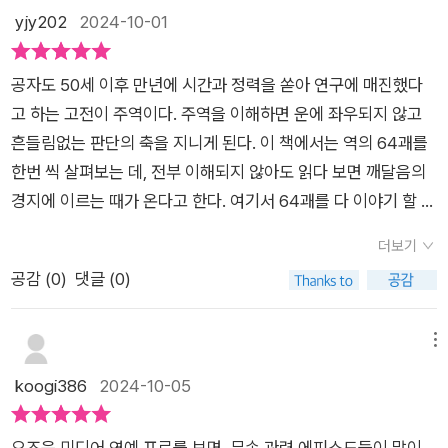
것이 주역의 기본 원리라고 설명한다. 독자들은 이러한 접근 방식
자인하고 있어서 오히려 신뢰도가 올라갑니다.​저자 오구라 고이
yjy202
2024-10-01
우리의 내면을 비추어 주며, 삶의 중요한 선택 앞에서 방향을 다
을 통해, 다양한 상황에서 최선의 선택을 할 수 있는 통찰을 얻을
치는 승승장구하던 시절 '달이 차면 기울게 된다'는 매우 자연스
시 설정할 수 있도록 돕는다. ​​책을 읽는 동안 저자의 안내를 따라
수 있다. 《거인들은 주역에서 답을 찾는다》는 주역이라는 고전
러운 이치를 모르고 그대로 몰락했던 경험이 있습니다.그 와중에
가면서도 자신만의 해답을 찾아가며, 주역의 지혜가 단지 고전의
공자도 50세 이후 만년에 시간과 정력을 쏟아 연구에 매진했다
이 과거의 유물에 그치지 않고 오늘날의 복잡한 사회와 비즈니스
만난 '주역'은 그에게 깊은 깨달음을 주었다고 합니다.이 책이 바
영역에 머무르지 않고 살아 있는 조언으로 다가오는 것을 경험하
고 하는 고전이 주역이다. 주역을 이해하면 운에 좌우되지 않고
환경에서도 여전히 실질적인 지혜를 제공한다는 점에서 많은 배
로 그 깨달음과 배움의 결정체라고 할 수 있습니다.저는 '주역'하
게 된다.​이 책은 비즈니스 철학과 리더십, 그리고 실무적 인사이
흔들림없는 판단의 축을 지니게 된다. 이 책에서는 역의 64괘를
울 점이 있다. 저자는 다양한 우화나 심리학적 이론 그리고 리더
면 떠오르는 게 있습니다. ​'궁즉통' 이것이 핵심입니다. 풀어보면
트를 담고 있다. ​​퍼실리테이션과 퍼포스 경영 등 실질적 적용법을
한번 씩 살펴보는 데, 전부 이해되지 않아도 읽다 보면 깨달음의
들의 사례를 통해 독자들에게 주역이 추상적 이론이 아닌, 실생활
'궁즉변, 변즉통, 통즉구'를 말합니다. ​궁해질 때 변화를 꾀하고 통
다루며, 인생의 전환점을 고민하는 사람들에게 필요한 결정력을
경지에 이르는 때가 온다고 한다. 여기서 64괘를 다 이야기 할 수
에 적용 가능한 구체적인 도구임을 설득력 있게 제시한다. 예를
할 때까지 변화를 꾀하다 보면 지속가능한 변화를 찾게 되어 영속
부여한다. ​​이 책은 삶의 굳건한 축을 세우고 운명이라는 큰 흐름
는 없고 개인적으로 인상깊었던 것들과 생각을 통해 이 책의 의미
들어, 세계적인 기업의 리더들이 위기 상황에서 주역의 원리로부
하게 된다는 의미입니다. 이 세상의 변화에 대처하는 자세로서 이
더보기
속에서 길을 잡도록 돕는다.​​사람 살이를 훤히 들여다볼 수 있는
를 되새겨보려 한다. *수화기제~완성은 흐트러짐의 시작이기도
터 영감을 얻어 중요한 결정을 내렸다는 점은 독자들에게 깊은 인
보다 이롭고 확실한 대처법이 있을까 할 정도의 명쾌한 답입니다.
공감 (
0
)
댓글 (0)
지혜가 가득 담겨있다. ​​때론 잔잔하고 때론 강렬하게, 『주역』의
하다는 의미이다. 결과만 좋으면 그만이라는 생각은 옳지 않다. *
상을 남긴다. 다만, 이 책은 주역의 철학적 깊이를 기대하는 독
삶을 살다 보면 이 '궁즉통'을 하지 않는 국가와 권력, 조직이나 존
가르침은 우리 일상의 크고 작은 선택들에 강력한 인사이트를 던
수뢰준~눈 속에서 봄을 기다리는 싹이 움트고자 안간힘을 쓰는
자들에게는 실용적 측면에 집중한 것이 다소 아쉬울 수 있다. 또
재는 곧 소멸했습니다. ​거대한 변화가 저 멀리에서 서서히 다가오
져준다. ​​아마존 재팬 베스트셀러로서 이미 일본에서도 큰 반향을
시기. 새로운 도전에는 고통이 수반되나 포기하지 않는 한 실패하
메뉴
한, 리더들의 성공 사례에 집중하는 경향이 있어, 그들의 이야기
는 데 그 변화의 조짐을 읽지 못한 주류는 결국 변방으로 쫓겨났
일으킨 이 책은 주역학자 김승호의 추천을 통해 더 깊은 신뢰를
지 않는다. *풍화가인~집안의 안전이 최우선인 시기. 자신을 지
koogi386
2024-10-05
가 지나치게 이상화될 위험도 있다. 그럼에도 불구하고, 이 책은
습니다.'천하동인'하니 떠오르는 게 있습니다. 현재 아니 근래 떠
얻게 된다. ​​고대에서 현대에 이르기까지 수많은 거인들의 삶을 비
지해주는 가정과 가족, 문제가 생겼을 때일수록 곁을 지켜주는 사
독자들이 주역을 실생활에서 어떻게 적용할 수 있을지에 대한 구
들썩하게 야당 대표를 혐의로 몰아가다가 이제는 나오는 게 없는
추었던 『주역』의 빛을, 이 책 『거인들은 주역에서 답을 찾는다』
람을 떠올려라. *택풍대과~매우 과분한 시기. 자신의 처지를 알
체적인 방향성을 제시한다는 점에서 큰 가치를 지닌다. 이 책은
지 매우 조용해졌죠. 권력을 가진 자가 어찌 차오른 달이 기우는
요즈음 미디어 연예 프로를 보면, 무속 관련 에피소드들이 많이