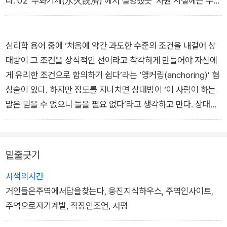
다. 02 ‘수화기제(水火旣濟)’에서 설명했듯 ‘사원 시절에는 우수
했지만 무리해서 매니저로 승진한 후에는 직무 성격이 달라져 고
민하는 사람’처럼 이상과 현실의 격차가 생기기도 한다.
출세하면 진급도 기대할 만하다. 다만 진급은 동기부여나 자랑거
심리학 용어 중에 ‘처음에 약간 과도한 수준의 조건을 내걸어 상
리가 될 만한 좋은 일이지만, 일단 그 자리에 맞는 능력을 갖추어
대방이 그 조건을 상식적인 선이라고 착각하게 만들어야 자신에
야 다음 성과도 낼 수 있다. 올바른 인격과 지식을 갖추지 못하면
게 유리한 조건으로 합의하기 쉽다’라는 ‘앵커링(anchoring)’ 협
부하 직원의 반발을 사거나 동료와의 관계가 삐걱대는 등 조직이
상술이 있다. 하지만 정도를 지나치면 상대방이 ‘이 사람이 하는
흔들릴지도 모른다.
말은 믿을 수 없으니 들을 필요 없다’라고 생각하고 만다. 상대방
- 「5부 출세_ 냉철한 자세가 따스한 봄을 부른다」 중에서
이 납득할 만한 범위에서 시도하면 의미가 있지만, 상대방이 “왜
이런 가격이 나오죠?”라고 물었을 때 제대로 설명하지 못한다면
장기적 관점에서 득보다 실이 크다.
밑줄긋기
뇌산소과(雷山小過) 괘의 표제인 ‘소과(小過)’란 문자 그대로
사색의시간
‘조금 지나치다’라는 의미다. 지나친 욕심과 행동은 화를 부르니
거인들은주역에서답을찾는다, 웅진지식하우스, 주역인사이트,
자신의 분수를 알고 행동하는 자세가 중요하다.
주역으로자기계발, 직장인조언, 서평
- 「6부 재물_ 욕심을 버리는 자가 부를 얻는다」 중에서