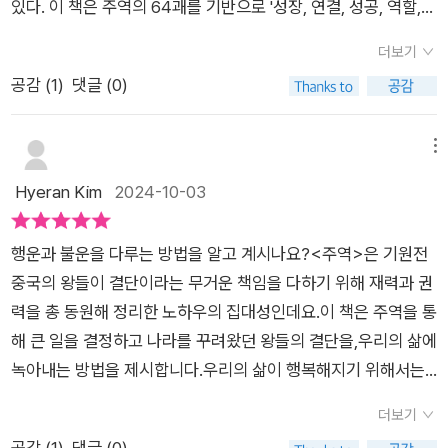
딱 맞는 각 시대의 리더가 겪은 사례와 서양의 설화, 경영학의 법
있다. 이 책은 주역의 64괘를 기반으로 '성장, 연결, 성공, 역할,
결: 승자는 나를 위해 남을 살핀다', 3부 '성공: 능력을 기르면 권
칙을 통해 현대를 살아가는 우리에게 진정 도움이 될 만한 핵심만
출세, 재물, 위기'라는 7가지 주제로 나누어 각각의 주제에 맞는
력은 저절로 찾아온다', 4부 '역할: 좋은 리더는 모든 일에서 배운
더보기
취할 수 있다. 기술 발전과 급변하는 환경 속에서 삶의 방식도 이
주역의 지혜를 설명한다. 이 책의 첫 번째 특징은 주역을 철학적
다', 5부 '출세: 냉철한 자세가 따스한 봄을 부른다', 6부 '재물: 욕
공감 (
1
)
댓글 (0)
전과 달라지고 있다. 그러나 저자의 말처럼 “우리가 내린 결단이
이론이나 난해한 탐구의 대상으로만 다루지 않고, 실생활에 적용
심을 버리는 자가 부를 얻는다', 7부 '위기: 깊이 뿌리 내린 거목은
우리의 인생을 만들며, 행복해질지 여부는 모두 자신의 결단에 달
할 수 있는 구체적인 사례를 통해 풀어냈다는 점이다. 독자들은
폭풍을 이긴다'로 나뉜다. ​​이 책은 『주역』의 64괘를 누구나 읽기
려 있다”는 것은 만고불변의 진리다. 뛰어난 기술이 인간의 삶을
이 책을 통해 주역이 단순한 점술서가 아니라, 현대 사회의 복잡
메뉴
쉽게 접근하여 현대인의 삶에 맞게 풀어낸다. ​​복잡하고 난해하게
편안하게 만들지언정 결코 인생의 방향과 목적까지 대신 결정할
한 문제와 갈등 속에서 실질적인 해결책을 제시할 수 있는 도구임
Hyeran Kim
2024-10-03
느껴질 수 있는 괘의 상징과 의미를 현실적인 언어로 설명하며,
수는 없다. 『주역』에서 전하고자 하는 바도 옳고 그름의 기준이
을 알게 된다. 저자는 성공한 리더들이 주역의 지혜를 어떻게 의
이를 우리의 일상 속 결정과 연결 짓는다. ​​덕분에 우리 삶에 직접
있다는 정답이 아니라 개개인이 마주하는 인생의 의문을 풀 수 있
사결정에 활용했는지 구체적으로 보여준다. 이 책은 7부로 구성
적용할 수 있는 실용적인 조언을 듣는 듯한 느낌을 받게 된다. ​​이
행운과 불운을 다루는 방법을 알고 계시나요?<주역>은 기원전
다는 해답이다. 오지 않은 미래를 주도적으로 이끌고 싶다면 신간
되어 있으며, 각 부에서는 주역의 64괘를 현대적 시각으로 재해
책은 삶 속에서 운과 기회를 끌어들이는 실질적인 방법을 제시한
중국의 왕들이 결단이라는 무거운 책임을 다하기 위해 재력과 권
『거인들은 주역에서 답을 찾는다』속에서 자신만의 통찰을 얻고
석한다. 예를 들어, 첫 번째 주제인 성장은 개인의 발전과 자기계
다. ​​이 책의 저자 오구라 고이치는 인생의 밑바닥에서 『주역』을
력을 총 동원해 정리한 노하우의 집대성인데요.이 책은 주역을 통
부와 운을 쟁취할 뿐 아니라 그 누구와도 비견할 수 없는 견고한
발에 대한 주역의 교훈을 다루고, 연결에서는 인간관계와 네트워
만났고, 그로 인해 인생이 송두리째 바뀌었다. ​​돈과 성공, 행복의
해 큰 일을 결정하고 나라를 꾸려왔던 왕들의 결단을,우리의 삶에
인생을 살아가길 바란다.
크의 중요성을 논한다. 성공, 출세, 재물에 관한 부분에서는 성공
정수를 담고 있는 64괘의 가르침은 그에게 새로운 삶의 길을 열
녹아내는 방법을 제시합니다.우리의 삶이 행복해지기 위해서는
한 리더들이 주역의 지혜를 통해 어떻게 중요한 결정을 내리고 재
어주었다. ​​그의 여정을 따라가다 보면, 『주역』이 그저 고리타분한
스스로 결정할 수 있는 자세가 중요한데요. 이 책은 스스로 자문
물과 성공을 쟁취했는지를 설명한다. 마지막으로 위기 부분에서
더보기
과거의 유물이 아닌, 현시대에 꼭 필요한 인생의 나침반임을 깨닫
자답하는 습관을 들이고 앞으로의 일에 대비하기 위한 노하우와
는 리더들이 어려움을 주역의 원리로 극복한 사례를 소개한다. 이
공감 (
1
)
댓글 (0)