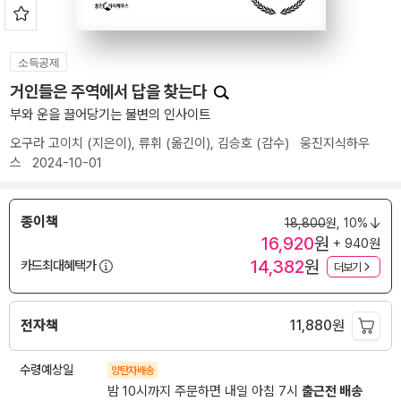
소득공제
거인들은 주역에서 답을 찾는다
부와 운을 끌어당기는 불변의 인사이트
오구라 고이치
(지은이),
류휘
(옮긴이),
김승호
(감수)
웅진지식하우
스
2024-10-01
종이책
18,800
원,
10%
16,920
원
+ 940원
14,382
원
카드최대혜택가
더보기
전자책
11,880
원
수령예상일
양탄자배송
밤 10시까지 주문하면 내일 아침 7시
출근전 배송