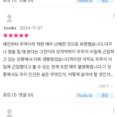
게 된다.​​그리고 저자는 말한다. 이 책으로 『주역』이라는 거대한
마음가짐, 삶에 대한 희망을 그릴 수 있도록 도와주려 합니다. 책
를 통해 독자들은 주역이 철학적 이론에 그치지 않고, 실생활에서
산의 입구까지 겨우 안내했을 뿐이라고. ​​이 책을 읽고 나면 깨달
을 넘기면 제일 먼저 보이는 것은 [운명을 바꾸는 질문]이었어요.
도 유용한 지혜의 보고(寶庫)임을 깨닫게 된다. < “사도(邪道)
음의 경지에 이르는 것이 아니라, 자신의 삶 속에서 주역의 진리
글을 읽기 전과 후 나의 생각이 어떻게 변화하는지 눈으로 확인하
메뉴
를 멀리하고, 정도(正道)로 돌아가라. 사리사욕을 삼가고 본래의
를 직접 체험하는 여정을 시작할 차례라는 것이다. ​​『주역』은 한
며 글을 읽다보니, 나의 삶의 방향과 주역에서 말하는 삶에 대해
books
2024-11-07
목적에 전념하라.” 본문 중에서 102쪽> 이 책에서 중요한 교훈
번에 이해할 수 없는 깊이를 지닌, 오랜 세월 동안 수많은 이들이
반성과 배움이 이어졌는데요. 이 책을 읽으며 유독 눈에 들어온
중 하나는 주역이 강조하는 변화와 균형의 중요성이다. 주역은 세
그 의미를 탐구하며 쌓아온 지혜의 산과도 같다. ​​이 입구에서 한
[성공]과 [위기]의 처세술은 현명한 선택과 말하기를 통해 인생
상이 끊임없이 변한다는 점과 그 변화를 수용하며 중심을 잡아야
예전부터 주역이라 하면 매우 난해한 것으로 유명했습니다.더구
발을 내디딜 때마다, 부와 운, 그리고 삶의 근본적인 통찰에 다가
에 적을 만들지 않는 전략을 제시해요. [재물]은 손실과 이익에대
한다는 철학을 담고 있다. 저자는 이를 현대 사회의 급속한 변화
나 점을 칠 때 본다는 고전이라 양자역학이 우주의 비밀에 근접하
서게 될 것이다. ​저자가 마련한 이 길잡이는 그 탐험을 조금 더 가
한 장기적 관점을 설명하고, 함께 하는 방법을 제시했어요.이 책
와 불확실성에 대응하는 방법으로 설명한다. 예를 들어, 성공한
고 있는 상황에서 더욱 생뚱맞았습니다하지만 아직도 우주의 비
깝고 쉽게 해줄 뿐, 진정한 여정은 결국 독자 자신에게 달려 있다
에서는 '수라장'이라는 단어가 유독 많이 등장하는 것을 확인하게
리더들이 변화하는 비즈니스 환경에서 유연하게 대처하는 능력
밀에 근접했다고 볼 수 있는 한계 또한 매우 불명확합니다.이 상
는 것이다.​​윈스턴 처칠부터 오타니 쇼헤이에 이르기까지, 거인들
되는데요.엄청난 고난과 이를 통한 성장은 하나가 되고, 좋은 리
이 주역의 '변화'와 '중용'의 철학에서 비롯되었음을 강조한다. 독
황에서도 우리 인간은 삶은 무엇인가, 어떻게 살아야 할 것인가,
은 모두 『주역』의 깊이를 자신만의 방식으로 해석하고 삶에 녹여
더는 수라장의 경험이 필요하며 정도가 심할 수록 극복후 더욱 크
자들은 이를 통해 변화 속에서도 균형을 유지하며 최선의 결정을
세상은 왜 이렇게 흘러가는가란 답을 구하기 위해서 '주역'은 가
냈다. ​​그들의 이야기를 통해 우리는 주역이 시대를 초월해 현재에
게 성장한다 이야기 합니다. 일과 삶에서 모든 이치와 전략이 <
더보기
내리는 방법을 배울 수 있다. 또한, 이 책은 독자가 주역을 실생
치가 있습니다.​제목에서도 알 수 있듯이 '거인들은 주역에서 답을
도 깊이 와닿는 이유를 이해하게 된다.​특히 이 책에서는 스스로
거인들은 주역에서 답을 찾는다> 하나에 들어있는데요. 윈스턴
공감 (
1
)
댓글 (0)
활에서 어떻게 활용할 수 있는지에 대한 구체적인 팁과 사례도 제
찾는다' 공자부터 '주역'을 탐구했다고 합니다.이 책은 '주역'을 비
질문을 던지며 사색에 잠길 수 있도록, 각 괘의 끝에 ‘운명을 뒤바
처칠과 오타니 쇼헤이 등 우리가 알고 있는 인물들 역시 삶에 주
공한다. 저자는 중요한 결정을 내릴 때, 상황을 다각도로 살펴보
즈니스와 인간관계, 자기계발과 통찰이란 필터를 통해 설명하고
꿀 질문’을 제시한다. ​​이는 자신의 상황에 맞춰 깊이 고민하고 내
역이 스며들어 있고, 거인들이 살아온 길의 주역은 우리의 실생활
고 자신의 편견이나 감정에 치우치지 않고 객관적으로 판단하는
있습니다.그 설명 또한 주역의 매우 일부분임을 스스로 겸손하게
메뉴
면의 답을 찾도록 유도하는 장치다. ​​이 질문들은 마치 거울처럼
에 적용하여 삶에도 빛이 나도록 돕는 책이에요.