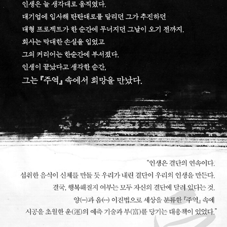
인 동양과학아카데미 등을 통해 20년간 주역 강좌를 운영해왔으
며, 운문학회를 통해 직장인, 일반인 대상의 특강도 수백 회 이상
진행했다. 저서로는 천지인 시리즈 《돈보다 운을 벌어라》, 《사는
곳이 운명이다》, 《사람이 운명이다》를 비롯해 주역과학 입문서
《주역원론》(전 6권), 《그곳에 좋은 기운이 모인다》, 《신의 비밀
징조》, 《새벽에 혼자 읽는 주역인문학》, 《운을 부르는 아이로 키
워라》 외 다수가 있다.