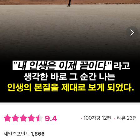
9.4
100자평 12편
리뷰 23편
세일즈포인트
1,866