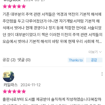
성공부터 출세까지의 통찰을 보인다. 전쟁터처럼 혼란스러운 수
라장 경험(修羅場經驗)을 성장을 위한 발판으로 삼길 권하며,
기존 대부분의 주역 관련 서적들은 역경과 역전의 기본적 해석에
베풂·관찰·변혁·조화·단호함·수용 등 조직을 이끌고 성과를 올리
주안점을 두고 다루어졌던가 아니면 자기개발서처럼 기본적 해
기 위해 반드시 가져야 할 태도를 다룬다. 터크먼의 팀 발달 모델
석에서 벗어나 현재 경영이나 정치 등에 적합한 언어로 서술되었
과 센스메이킹(sense-making) 이론을 통해 혼란기를 능동적으
던 것이 대부분이었다.이 책은 이러한 이전의 주역 관련 서적들의
로 이겨낸 조직이 강해진다는 결과를 도출하며, 궁극적으로 리더
모습에서 벗어나 기본적 해석의 바탕 위에 현재 우리 사회에 적용
에게 가장 필요한 자질은 본질을 꿰뚫는 힘임을 역설한다. 만고의
할 수 있도록 현대적 감각에 맞게 표현해냄으로써 주역을 실생활
더보기
고뇌를 이겨내고 출세에 성공했다면 권력과 부가 저절로 따라올
에 적용해 생각해볼 수 있는 기회를 제공하고 있다.역경의 괘의
공감 (
2
)
댓글 (0)
것이다. 저자는 성공의 반열에 들었을 때 조심해야 할 사안들에
순서와는 상관없이 성장, 연결, 성공, 역할, 출세, 재물, 위기 등으
대해서도 명쾌한 해법을 내린다. 순조롭게 재물이 쌓여가는 시기
로 주제를 나누어 해당 주제와 연관이 있는 괘들을 나열하다보니
에는 과도한 욕심보다 부족한 정도에 만족하는 ‘뇌산소과(雷山
원본 주역에서는 가장 마지막 64번째 괘인 화수미제괘가 이 책
메뉴
小過)’ 괘의 깨달음을 되새기고 허례허식을 버려야 할 것이다. 일
에서는 가장 처음에 나온다.63번째 괘인 수화기제괘와 64번째
카일라스
2024-11-12
본의 정리 컨설턴트 ‘곤도 마리에(近藤麻理恵)’가 말한 ‘설레지
괘인 화수미제괘에서 보듯이 주역은 결국 이 세상 모든 이치와 상
않으면 버리라’는 철학과 맞닿는 이야기다. 한편 모든 것이 정점
황의 마지막을 미완의 상태로 마감한다. 그리고 이 미완은 새로운
출판사로부터 도서를 제공받아 솔직하게 작성하였습니다복잡하
에 이르렀다고 안심할 때 예상치 못한 위기의 상황에 놓일 수도
시작으로 연결되고 끝없는 순환을, 끝없는 길흉의 변화를 말하고