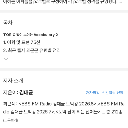
아하는 어휘들을 part별로 구성하여 각 part별 성격을 규명했다. 특
히, '알쏭달쏭 TOEIC 어휘'는 지은이가 매월 시험을 보면서 '시사영
어연구'에 2년동안 연재해온 정성과 시간이 들어간 자료이다.
목차
시험에 나오지 않은 단어는 하나도 없도록 배려했다. 주제별 단어, 필
TOEIC 답이 보이는 Vocabulary 2
수 숙어도 정리하였으며 부록으로 similar words 및 표현들을 정리
1. 어휘 및 표현 75선
했다.
2. 최근 출제 의문문 유형별 정리
TOEIC, 답이 보이는 Vocabulary 1
은 450점 이하,
TOEIC, 답이
보이는 Vocabulary 2
는 500-800점 정도의 실력을 갖춘 사람들에
저자 소개
게 권할만하다.
지은이:
김대균
저자파일
신간알림 신청
최근작 :
<EBS FM Radio 김대균 토익킹 2026.8>
,
<EBS FM Ra
dio 김대균 토익킹 2026.7>
,
<토익 답이 되는 단어들>
… 총 212종
(모두보기)