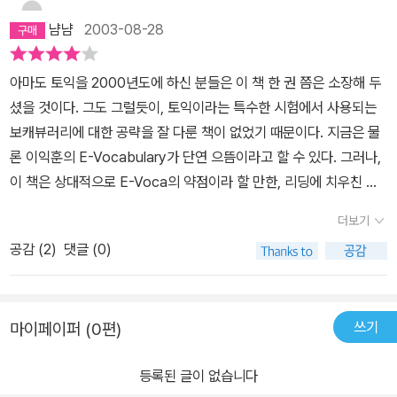
냠냠
2003-08-28
아마도 토익을 2000년도에 하신 분들은 이 책 한 권 쯤은 소장해 두
셨을 것이다. 그도 그럴듯이, 토익이라는 특수한 시험에서 사용되는
보캐뷰러리에 대한 공략을 잘 다룬 책이 없었기 때문이다. 지금은 물
론 이익훈의 E-Vocabulary가 단연 으뜸이라고 할 수 있다. 그러나,
이 책은 상대적으로 E-Voca의 약점이라 할 만한, 리딩에 치우친 어
휘구성을 나름대로 보완해 주는 역할을 한다. 즉, 리스닝, 독해 등 어
더보기
느 정도 범용성이 있는 토익 보캐뷰러리 교재라는 것이다. 구성도 E-
공감 (
2
)
댓글 (0)
Voca보다 덜 빡빡해서 편한 감은 있지만, 꾸준히 할 그런 구성면에
서는 더 못 하다는 개인적인 소견이다. 목적의식을 불러일으켜야 어
느 정도 학습자에게는 성공적이라고 할 수 있지 않을까? 그런 면에서
쓰기
마이페이퍼 (0편)
약간 불만족이기는 하나, 토익단어의 불모지 한국에서 큰 역할을 담
당한 책으로 여기고 싶다. 이 책을 2002년도에 샀는데, E-Voca를
등록된 글이 없습니다
먼저 봤고, 지금은 이 책으로 보충을 하고 있다.