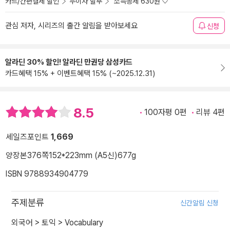
카드/간편결제 할인
무이자 할부
소득공제 630원
관심 저자, 시리즈의 출간 알림을 받아보세요
신청
알라딘 30% 할인! 알라딘 만권당 삼성카드
카드혜택 15% + 이벤트혜택 15% (~2025.12.31)
8.5
100자평 0편
리뷰 4편
세일즈포인트
1,669
양장본
376쪽
152*223mm (A5신)
677g
ISBN 9788934904779
주제분류
신간알림 신청
외국어
>
토익
>
Vocabulary