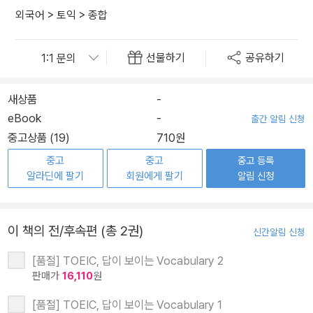
외국어
>
토익
>
종합
선물하기
공유하기
새상품
-
eBook
-
출간 알림 신청
중고상품 (19)
710원
중고
중고
중고 등록
알라딘에 팔기
회원에게 팔기
알림 신청
이 책의 전/후속편 (총 2권)
신간알림 신청
[품절] TOEIC, 답이 보이는 Vocabulary 2
판매가
16,110
원
[품절] TOEIC, 답이 보이는 Vocabulary 1