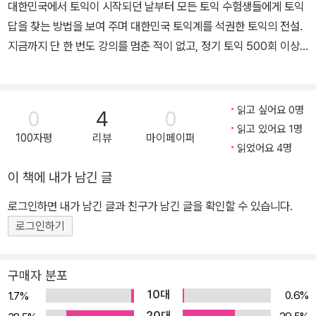
대한민국에서 토익이 시작되던 날부터 모든 토익 수험생들에게 토익
답을 찾는 방법을 보여 주며 대한민국 토익계를 석권한 토익의 전설.
지금까지 단 한 번도 강의를 멈춘 적이 없고, 정기 토익 500회 이상
이라는 최다 응시 만점 강사이며, 일본 토익 최초 만점 한국인 (2002
년 1월 27일) 기록 보유자다. 이를 통해 쌓은 풍부한 자료로 현재 삼
성동 김대균어학원 원장 및 대표 강사이고, 〈EBS FM 김대균토익킹〉
읽고 싶어요 0명
0
4
0
집필과 진행 20년 차며, 세종사이버대학교 국제학과 겸임 교수를 맡
읽고 있어요 1명
100자평
리뷰
마이페이퍼
고 있다. 저서로는 〈토익 답이 보인다〉 시리즈, 〈KING’S TOEIC 시
읽었어요 4명
리즈〉, 〈EBS 라디오 김대균토익킹〉(월간), 〈믿고보는 갓대균의 토익
이 책에 내가 남긴 글
실전 1200제〉가 있다.
로그인하면 내가 남긴 글과 친구가 남긴 글을 확인할 수 있습니다.
로그인하기
구매자 분포
10대
0.6%
1.7%
20대