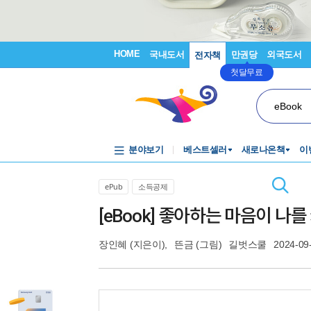
HOME
국내도서
만권당
외국도서
전자책
첫달무료
eBook
분야보기
베스트셀러
새로나온책
이
ePub
소득공제
[eBook] 좋아하는 마음이 나
장인혜
(지은이),
뜬금
(그림)
길벗스쿨
2024-09