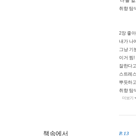
‘나’를 
취향 탐
2장 좋
내가 나
그냥 기
이거 찜
잘한다고
스트레스
뿌듯하고
취향 탐
더보기
책속에서
P. 13