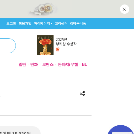
로그인
회원가입
마이페이지
고객센터
장바구니
(0)
일반
만화
로맨스
판타지/무협
BL