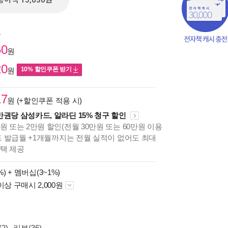
종이책 15,030원
원
60
원
20
10% 할인쿠폰 받기
원
17
원 (+할인쿠폰 적용 시)
만권당 삼성카드, 알라딘 15% 청구 할인
원 또는 2만원 할인(전월 30만원 또는 60만원 이용
카드 발급월 +1개월까지는 전월 실적이 없어도 최대
혜택 제공
책의
보기
%) +
멤버십(3~1%)
다.
이상 구매시 2,000원
2)
리뷰(36)