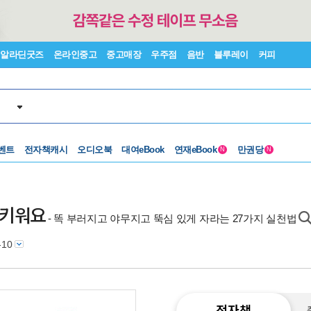
알라딘굿즈
온라인중고
중고매장
우주점
음반
블루레이
커피
벤트
전자책캐시
오디오북
대여eBook
연재eBook
만권당
N
N
를 키워요
- 똑 부러지고 야무지고 뚝심 있게 자라는 27가지 실천법
-10
전자책