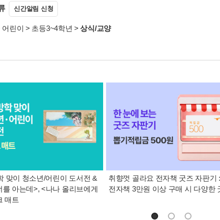
류
신간알림 신청
>
어린이
>
초등3~4학년
>
상식/교양
 맞이 청소년/어린이 도서전 &
취향껏 골라요 전자책 굿즈 자판기 
너를 아는데>, <나나 올리브에게
전자책 3만원 이상 구매 시 다양한
크 매트