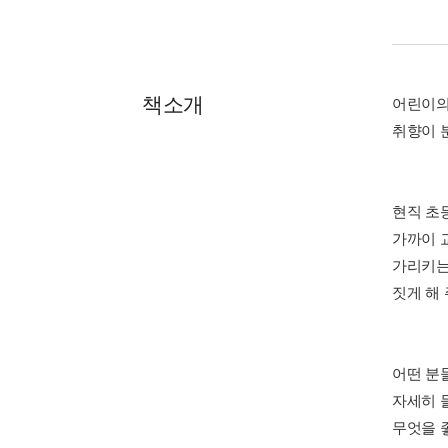
책소개
어린이의
취향이 
현직 초
가까이 
가리키는
짓게 해
어떤 분
자세히 
무엇을 