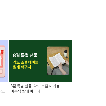
:
8월 특별 선물. 각도 조절 테이블 ·
21세기 최고의 책
 굿즈
이동식 빨래 바구니