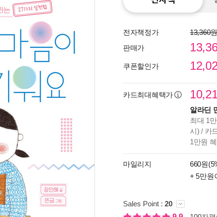
전자책정가
13,360
13,3
판매가
12,0
쿠폰할인가
10,2
카드최대혜택가
알라딘 
최대 1만
시) / 
1만원 
종이
미리
마일리지
660원(5
입니
+ 5만원
Sales Point :
20
9.9
100자평(