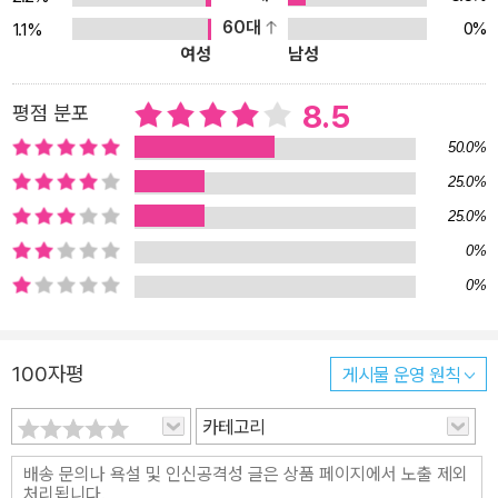
60대
0%
1.1%
여성
남성
8.5
평점 분포
50.0%
25.0%
25.0%
0%
0%
100자평
게시물 운영 원칙
카테고리