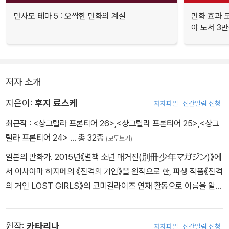
만사모 테마 5 : 오싹한 만화의 계절
만화 효과 모
야 도서 3만
저자 소개
지은이:
후지 료스케
저자파일
신간알림 신청
최근작 :
<샹그릴라 프론티어 26>
,
<샹그릴라 프론티어 25>
,
<샹그
릴라 프론티어 24>
… 총 32종
(모두보기)
일본의 만화가. 2015년《별책 소년 매거진(別冊少年マガジン)》에
서 이사야마 하지메의 《진격의 거인》을 원작으로 한, 파생 작품《진격
의 거인 LOST GIRLS》의 코미컬라이즈 연재 활동으로 이름을 알리
게 되었다.
원작:
카타리나
저자파일
신간알림 신청