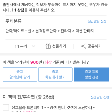
출판사에서 제공하는 정보가 부족하여 표시하지 못하는 경우가 있습
니다.
1:1 상담
을 이용해 주십시오.
주제분류
신간알림 신청
만화/라이트노벨
>
본격장르만화
>
판타지
>
액션 판타지
선물하기
공유하기
이 책을 알라딘에
900
원 (
최상
기준)에 파시겠습니까?
중고
중고
중고 등록
알라딘에 팔기
회원에게 팔기
알림 신청
이 책의 전/후속편 (총 26권)
신간알림 신청
샹그릴라 프론티어 1 - ~망겜 헌터, 갓겜에 도전하다~