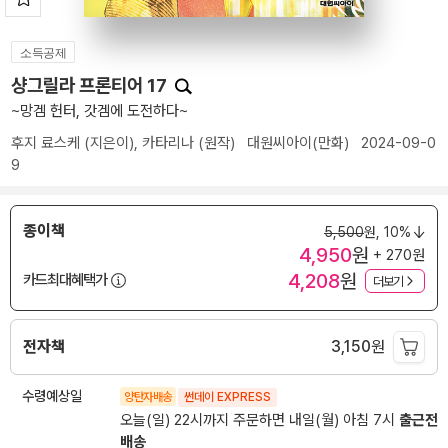
소득공제
샹그릴라 프론티어 17
~망겜 헌터, 갓겜에 도전하다~
후지 료스케
(지은이),
카타리나
(원작)
대원씨아이(만화)
2024-09-0
9
종이책
5,500
원,
10%
4,950
원
+ 270원
4,208
원
카드최대혜택가
더보기
전자책
3,150
원
수령예상일
양탄자배송
썬데이 EXPRESS
오늘(일) 22시까지 주문하면 내일(월) 아침 7시
출근전
배송