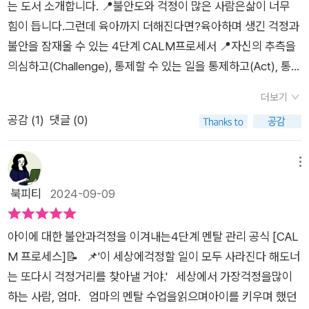
째인 ‘Challenge’는 “자신의 추측을 의심하라”다. 책에서는 불
는 도서 소개합니다. 📍불안도와 걱정이 많은 사람은삶이 너무
못한 욕구(인간관계)로 외로움을 느끼는 경우가 많은 것 같다. 저
안과 걱정을 부추기는 부정적인 추측이 엄마의 마음은 물론 육아
힘이 듭니다.그런데 육아까지 더해진다면?육아하며 생긴 걱정과
자는 아이를 키우며 조금이나마 여유를 누릴 수 있는 시기에 접어
에 얼마나 치명적인지를 설명한다. 흥미롭게도 우리의 두뇌는 우
불안을 잠재울 수 있는 4단계 CALM프로세서 📍자신의 추측을
든다면 새로운 취미나 관심사를 만들라고 조언한다. 주어진 인생
리가 진짜 위험에 처했는지 상상 위험을 겪고 있는지 그 차이를
의심하고(Challenge), 통제할 수 있는 일을 통제하고(Act), 통제
에서 스스로의 정체성을 지켜나가야 엄마 또한 건강할 수 있지 않
느끼지 못한다고 한다. 두려운 시나리오가 떠오르면 두뇌는 우리
할 수 없는 일은 놓아주고(Let go), 마음의 주인이 되는 것(Mas
은가. 스트레스의 영향력을 줄이기 위해 엄마가 할 수 있는 12가
더보기
를 안전하게 지키기 위해 투쟁-도피-경직 반응을 시작하는데, 이
ter)의각 앞글자를 따 CALM(평온한) 프로세스라고 부릅니다.
지 자기돌봄도 실천해보고 싶었다. 첫 번째로 제시한 ‘거슬리는
공감 (
1
)
댓글 (0)
위협이 사실은 추측일 뿐이라면 그저 우리의 건강만 해칠 뿐이다.
📍각 장에는 그 분야에서 느껴질 수 있는상황과 예시를 적었는데
소음 줄이기’ 가 의미있게 다가왔다. 감정을 동요하는 소음을 낮
돌이켜보면 별 것 아닌 일인데, 쓸데없는 추측과 상상으로 밤을
처음부터 읽기보다는목차를 살펴보며 나의 버튼은 무엇인지 먼
추려면 TV, 휴대폰의 음악소리도 낮춰야 한다. 나의 말소리도 줄
지새웠던 날들을 생각하니 문득 씁쓸해진다. 따라서 우리는 스
저 찾아보고 읽은 후 익숙해지면다음 것을 하나씩 시도해보길 권
메뉴
이고 혼자만의 고요한 시간을 가짐으로써 이 모든 소음으로부터
스로에게 질문해볼 필요가 있다. ‘내가 실제로 위험에 처해 있는
해드려요~ 📍더 잘하고 싶고 잘 키우고 싶어서..나처럼 크지 않
북피티
2024-09-09
불안과 막막함을 차단할 수 있다. 하긴, 자기 직전까지 늘 자극적
가?’ 정말로 위험에 빠진 상황이 아니라면, 의식적으로 생각을 현
았으면 하는 마음에하나, 둘 하다보니 내 불안이 더 증폭되고걱정
인 소음이 끊이지 않는 것이 엄마의 삶이다. 아이들의 칭얼거림과
재의 순간으로 되돌리고 자신이 실제로 위험에 처해 있지 않음을
으로 생각이 꼬리의 꼬리를 무니어찌 마음 편히 지낼까요?주변
울음소리, 시끄러운 장난감들과 떠들며 노는 소리, 아이들 싸우는
아이에 대한 불안과걱정을 이겨내는4단계 멘탈 관리 공식 [CAL
인식함으로써 몸과 마음에 이롭게 행동해야 한다. 뿐만 아니라 의
을 보아도 편하게 육아하는 분들은1. 내가 마음편하고2. 내 생각
소리, 거기에 시끄러운 각종 전자 기기까지. 여기에서 해방되는
M 프로세스]📝⠀📌'이 세상에걱정할 일이 모두 사라진다 해도너
견이 사실인 것처럼 맹목적으로 믿는 실수도 멈춰야 한다. 이를
이 간결해야3. 뇌도 맑아지고 아이에게 더 신경쓸 수 있다 합니
것이 우선이었다. 또한 ‘세로토닌 수치 높이기’ 도 인상적이다. 언
는 또다시 걱정거리를 찾아낼 거야.'⠀세상에서 가장걱정을많이
위해 저자는 혹시나 하는 생각, 최악의 시나리오를 떠올리는 대신
다. 📍뭐든 과하면 부족함만 못하다합니다.인사이드아웃2 에세
제든 나 자신의 기분을 나아지게 만들려면 타인에게 친절을 베풀
하는 사람, 엄마.⠀엄마의 멘탈 수업을읽으며아이를 키우며 했던
‘사실’만 갖고 판단하는 법에 익숙해져야 한다고 말한다. 그리고
나왔듯 걱정과 불안은사람을 앞으로 나아가게하는 원동력이지만