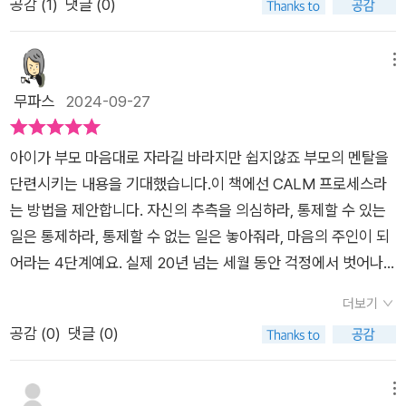
공감 (
1
)
댓글 (0)
개한 방법을 하나씩 시도해보길 바란다. / 60p ‘Act’와 ‘Let g
#엄마도서 #위로 #점검 #불안 #걱정#엄마를위한도서 #북스타
인가에 대한 자책 사이를 오가며 괴로워한다. 혹시 당신의 이야기
안걱정에서 벗어나는 법을연구한 결과4단계 멘탈 관리 공식 만
o’는 “통제할 수 있는 일은 통제하고, 통제할 수 없는 일은 놓아줘
그램 #그림책스타그램 #협찬 '이 리뷰는 컬처블룸을 통해 출판사
같은가? 그렇다면 당신은 엄마의 멘탈 수업을 만나야 한다. ​참고
들게 되었어요.⠀[CALM 프로세스]1.Challenge YourAssumpti
라”다. 저자는 걱정이 들끓기 시작하면 가만히 앉아 마음을 졸이
에서 도서를 제공 받아, 직접 읽고 작성한 리뷰입니다.'
로 엄마의 멘탈 수업은 자녀 양육법을 알려주고 조언하는 책이 아
메뉴
ons.자신의추측을 의심하라.2.Act to Control theControllabl
는 대신 자리에서 일어나 무언가를 하라고 제시한다. 이때 핵심은
니다. 나와 같이 걱정에 사로잡힌 엄마를 위해 개발된 4단계 프로
무파스
2024-09-27
e.통제할수 있는 일은 통제하라.3.Let Go of theUncontrollabl
지금 내가 할 수 있는 일에 집중하는 것이다. 혹은 “오늘 내가 해
세스를 알려준다. 일명 CALM 프로세스. 이는 검증된 테스트를
e.통제할수 없는 일은 놓아줘라.4.Master Your Mind.마음의 주
야 할 일에서 지울 수 있는 일은 무엇인가” 스스로에게 질문하며
거친 프로세스로 당신과 내가 행복하게 양육하는 것을 목적으로
인이 되어라⠀한참 울며 걱정하던시기에CALM 프로세스를 적용
아이가 부모 마음대로 자라길 바라지만 쉽지않죠 부모의 멘탈을
최대한 단순화시키는 연습을 해보는 것도 좋은 방법인 듯하다. 저
만들어진 책이다. 구성과 추천 대상4단계 프로세스1. 자신만의
할 수 있었다면 '긴시간 헤매지 않고마음의 평화를 찾을 수 있었
단련시키는 내용을 기대했습니다.이 책에선 CALM 프로세스라
자는 우리가 끊어질 것 같은 최대 장력 상태가 될 때까지 무리하
추측을 의심하라.2. 통제할 수 있는 일은 통제하라.3. 통제할 수
겠구나'하는생각이 들었죠.⠀여전히 다른 걱정거리를만들어걱정
는 방법을 제안합니다. 자신의 추측을 의심하라, 통제할 수 있는
게 되는 이유는 자신이 모든 일을 다 해야 한다는 생각 때문이라
없는 일은 놓아줘라.4. 마음의 주인이 되어라.엄마의 멘탈 수업>
하고있는 저를 돌아보는 시간이 되었고요.⠀⠀⠀⠀⠀⠀⠀⠀⠀📌부
일은 통제하라, 통제할 수 없는 일은 놓아줘라, 마음의 주인이 되
고 한다. 성공은 모든 일을 다 해내야만 얻을 수 있는 게 아니라,
> 구성 : 총 5부로 구성된 이 책은 4가지 프로세스의 단계를 소개
정적인 생각을내려놓고통제할 수 있는 일은통제하고그 외의 일
어라는 4단계예요. 실제 20년 넘는 세월 동안 걱정에서 벗어나
가장 우선으로 해야 할 일과 무엇을 하지 않아도 되는지를 잘 아
하고 각 챕터별로 프로세스를 실행, 활용하는 방법을 담았다. ​마
들은내버려두는 방법⠀그리하여,내면의평화를 찾는 시간✨⠀⠀⠀
는 방법으로 많은 사람이 효과를 봤다고 하네요. 어렵지 않고 쉽
는 데서 결정된다고 하지 않던가. 통제할 수 있는 일은 통제하고,
지막 5부에서는 4단계를 하나로 정리한 전체 요약본으로 언제든
더보기
⠀⠀⠀⠀⠀⠀📌이 책은자녀양육법을 조언하지 않아요.⠀대신,걱정
게 따라할 수 있다니 더 좋아요. CALM 프로세스는 건강하지 않
내려놓아야 할 일은 내려놓는 연습을 꾸준히 실천해봐야겠다.
꺼내 한눈에 살펴볼 수 있도록 도왔다. 이 책을 통해, 걱정을 행동
공감 (
0
)
댓글 (0)
이 많은 엄마들의스트레스와 걱정을 낮춰행복하게양육에 몰입할
은 사고 습관을 고치고 스트레스의 영향력을 낮추고 내면의 평화
우리가 조급함을 느끼는 이유는 다음 목적지에 도착하고 나면 마
의 동력으로 삼고 통제밖에 있는 걱정을 내려놓으며 마음의 주인
수 있도록 돕습니다.⠀'엄마가행복해야 아이도 행복하다.'4단계
를 찾고 부정적인 생각을 긍정적인 다짐으로 바꿉니다. 아이와 함
침내 만족할 수 있을 거라고 확신하기 때문이다. 문제는 다음 목
이 되는 마법을 경험할 수 있길 바란다. ​>>추천 대상 : 내가 양육
프로세스 삶에 적용해 볼까요?⠀⠀⠀⠀⠀⠀⠀⠀⠀출판사로부터제
께하는 생활은 시간이 갈수록 늘어나는 갈등과 불만으로 인한 스
메뉴
적지에 당도한 후에도 우리는 여전히 그 상황에 만족하지 못할 확