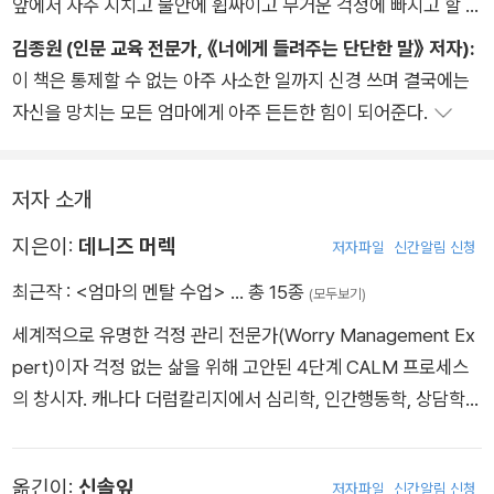
앞에서 자주 지치고 불안에 휩싸이고 무거운 걱정에 빠지고 할 일
을 제대로 못하고 있는 듯한 열등감에 사로잡힌 부모라면, 『엄마
김종원 (인문 교육 전문가, 《너에게 들려주는 단단한 말》 저자):
의 멘탈 수업』을 통해 다시 평안함과 자신감을 얻게 될 거라 확신
이 책은 통제할 수 없는 아주 사소한 일까지 신경 쓰며 결국에는
한다.
자신을 망치는 모든 엄마에게 아주 든든한 힘이 되어준다.
저자 소개
지은이:
데니즈 머렉
저자파일
신간알림 신청
최근작 :
<엄마의 멘탈 수업>
… 총 15종
(모두보기)
세계적으로 유명한 걱정 관리 전문가(Worry Management Ex
pert)이자 걱정 없는 삶을 위해 고안된 4단계 CALM 프로세스
의 창시자. 캐나다 더럼칼리지에서 심리학, 인간행동학, 상담학,
정신건강학, 사회정의학, 행동약리학 등을 공부했다. 전 세계를
오가며 강연가, 컨설턴트 및 강사로 활동하고 있다. 개인과 조직
옮긴이:
신솔잎
저자파일
신간알림 신청