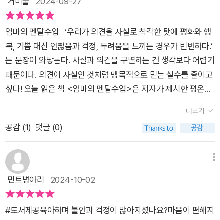
거미줄
2024-09-27
용, 신뢰, 의지다. 45가지 태도는 긍정적인 생각을 만들고, 자신
으면서 한 가지 크게 느낀 점은, 엄마들에게 정작 필요한 건 자녀
의 삶을 세상이 원하는 것과 일치할 수 있다. 이 책에서 다루는 엄
를 잘 키울 수 있는 기술적인 능력이 아니라 엄마 자신의 마음 돌
마의 멘탈과 긴밀하게 엮여 있으며, CALM 프로그램과 연결되고
엄마의 멘탈수업 ‘우리가 의견을 사실로 착각한 탓에 평화와 행
봄이 우선시 되어야 한다는 사실이었다. 아이가 커갈수록 늘어만
있다. 엄마의 멘탈이 나약한 상태를 유지하면,자녀는 불안과 걱정
복, 기쁨 대신 언짢음과 걱정, 두려움을 느끼는 경우가 빈번하다.’
가는 다양한 내적 갈등 앞에서 혼란과 불안을 느낄 때마다 엄마가
에서 벗어나지 못할 수 있다.우리가 흔히 세상에 많은 것들을 쏟
는 문장이 와닿는다. 사실과 의견을 구별하는 건 생각보다 어렵기
어떻게 대처하는지, 아이는 그 누구보다도 가까이에서 매일 보고,
아낼 때,완벽주주의를 추구하며 살아간다. 한순간에 단 한번으로
때문이다. 의견이 사실인 것처럼 맹목적으로 믿는 실수를 줄이고
느끼고, 배우고 있기 때문이다. 오늘도 아이에 대한 근거 없는 불
성공하려고 한다.그러나 그것이 자충수가 될 수 있으므로, 조심해
싶다! 오늘 읽은 책 <엄마의 멘탈수업>은 저자가 제시한 평온한
안과 걱정에 시달리거나 스스로를 자책하고 있는 분들이라면 반
야 한다. 거절할 수 있는 사람이 되어야 한다. 용기르 지녀야 하
프로세스를 통해 걱정으로 둘러싼 양육법에서 해방될 수 있는 길
드시 이 책에 주목해보시길 바란다. 아이에 대한 불안과 걱정을
더보기
며, 겸손함이 필요하다., 멘탈이 강한 엄마는 흔들리지 않는다. 스
을 알려주었다. 아이를 키우며 받는 스트레스와 생기는 걱정들을
이겨내는 4단계 멘탈 관리 공식, CALM ○ Challenge: 자신의
공감 (
1
)
댓글 (0)
스로 자신의 평온함을 유지할 수 있다.이런 모습을 유지하기 위해
줄일 방법을 CALM 이라는 프로세스로 발견해보자. 우선은 자
추측을 의심하라. ○ Act: 통제할 수 있는 일은 통제하라.○ Let
서는 친절함과 감사함이 필수이다. 추가적으로 타인을 배려하고,
신의 추측을 의심하고 통제할 수 있는 일은 통제하며, 반대로 통
go: 통제할 수 없는 일은 놓아줘라.○ Master: 마음의 주인이 되
스스로 자제력와 인내심을 길러야 한다 감정과 생각을 무분별하
제할 수 없는 것은 놓아주고 마음의 주인이 되는 것을 목표로 하
메뉴
어라. / 17p 『엄마의 멘탈 수업』은 엄마들이 육아를 하면서 느
게 표출하면,내 안의 생각과 감정이 타인에게 무자비하게 노출될
고 있다. 앞서 말한대로 사실과 의견을 구분하는 것 또한 나의 추
민트병아리
2024-10-02
끼는 불안, 걱정과 같은 부정적인 감정을 스스로 잘 컨트롤할 수
수 있기 때문이다.
측을 의심하는 행동으로부터 시작된다. 한편 걱정을 유발하는 것
있는 방법을 제시한 책이다. 4단계에 이르는 이 프로세스는 단계
으론 배고픔과 분노, 외로움과 피로를 들 수 있는데, 무엇보다 육
의 첫 글자를 따서 ‘CALM(평온한) 프로세스’라고 부른다. 첫 번
#도서제공육아하며 불안과 걱정이 많아지셨나요?마음이 편해지
아 때문에 약속시간을 잡기 꽤 어려워진 엄마가 되면서 충족되지