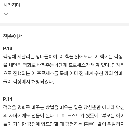
시작하며
걱정과 같은 부정적인 감정을 스스로 잘 컨트롤할 수 있는 방법을
4단계로 제시한다. 자신의 추측을 의심하고(Challenge), 통제할
수 있는 일을 통제하고(Act), 통제할 수 없는 일은 놓아주고(Let
go), 마음의 주인이 되는 것(Master)이다. 각 단계의 앞글자를
책속에서
따 CALM(평온한) 프로세스라고 부른다.
P.14
이 4단계 프로세스는 엄마들이 부정적인 생각을 바꾸고, 스트레
걱정에 시달리는 엄마들이여, 이 책을 읽어보라. 이 책에는 걱정
스를 줄이고, 일상에서 내면의 평화를 찾을 수 있도록 이끌어준
을 내면의 평화로 바꿔주는 4단계 프로세스가 담겨 있다. 단계적
다.이미 수많은 육아 전문가들이 말했다. 엄마가 행복해야 아이도
으로 진행되는 이 프로세스를 통해 이미 전 세계 수천 명의 엄마
행복하다고. 지금 당장 엄마의 감정을 들여다보기 시작해야 하는
들이 걱정에서 해방되었다.
이유다. 이 책이 그 행복한 여정을 시작하도록 도와줄 것이다.
P.14
걱정을 평화로 바꾸는 방법을 배우는 일은 당신뿐만 아니라 당신
의 자녀에게도 선물이 된다. L. R. 노스트가 썼듯이 “부모는 아이
들이 거대한 감정에 압도당할 때 경험하는 혼돈에 같이 휘말리지