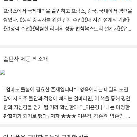
이 내면의 평화를 되찾고 두려움을 극복하고 성공을 거둘 수 있도
록 위기와 마음을 잘 다스리는 방법을 가르친다. 지금까지 수천
프랑스에서 국제대학을 졸업하고 프랑스, 중국, 국내에서 경력을
명의 여성이 걱정을 버리고 마음의 안정을 되찾아 행복한 인생을
쌓았다. 《생각 중독자를 위한 관계 수업》《내 시간 설계의 기술》
살아가도록 도왔다.세계적인 영어 연설 클럽인 토스트마스터즈
《결정력 수업》《탁월한 리더의 성공 법칙》《스토리 설계자》《유튜
가 개최한 국제 공인 연사 어워드에서 ‘공인 연사(Accredited S
브, 제국의 탄생》등 50여 권의 책을 번역했다.
peaker)’ 타이틀을 얻었다. 전 세계에서 이 타이틀을 얻은 사람
은 100명이 채 되지 않는다.저자 역시 이미 성인이 된 두 자녀 린
출판사 제공 책소개
지와 브리애나의 엄마로서, 25년이 넘는 세월 동안 자녀를 키우
며 인생에서 터득한 ‘진짜 지혜’를 이 책에 모두 담았다. 그녀는
이제 두 딸의 멘토이자 사랑받는 할머니가 되어, 오늘도 전 세계
를 돌아다니며 “걱정 없는 삶”을 주제로 인생 강연을 펼치고 있
“엄마도 돌봄이 필요한 존재입니다” “양육이라는 매일의 도전
다.
앞에서 자주 불안과 걱정에 빠지는 엄마라면, 이 책을 통해 평안
함과 자신감을 얻게 될 거라 확신한다!” _이은경 | 『나는 다정한
관찰자가 되기로 했다』 저자 ★★★ 이은경, 김종원, 방종임, 정
우열 강력 추천! ★★★ 세계적인 걱정 관리 전문가의 4단계 멘
탈 관리 프로세스 세상에서 가장 걱정을 많이 하는 사람은 누구일