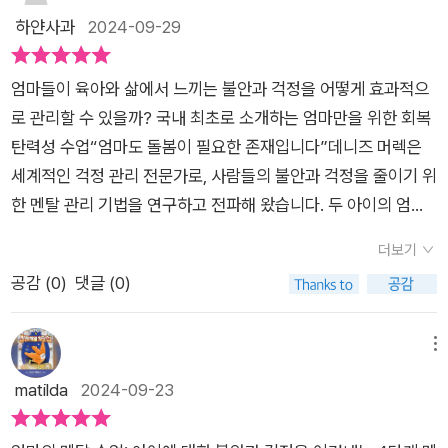
을 잘하고 있는지 불안한 부모, 걱정에 짓눌려 마음이 무거운 부
공받은책을 읽고 담은 리뷰입니다.
트레스가 심해집니다. 아이와 가장 시간을 많이 보내는 엄마가 그
하얀사과
2024-09-29
률이 높다. 가지고 있는 것에 진정으로 만족하는 법을 배우지 못
모, 통제할 수 없는 불안함에 어찌할 바 모르겠는 부모, 내 마음의
영향을 많이 받을 수 밖에 없어요. 엄마는 자기 돌봄으로 긴장을
했기 때문이다. 만족스럽지 못한 감정에 더해 과거에 놓친 것들에
자리에 내가 없는 부모, 그리하여 내 마음의 주도권을 찾고 싶은
낮추고 이완된 상태로 회복할 필요가 있어요. 자기만의 시간을
대한 후회까지 느낄 수도 있다. 이 모든 불만족감과 후회가 우리
부모라면 모두 환영이다.​나에게 필요한 프로세스여기에서 내가
엄마들이 육아와 삶에서 느끼는 불안과 걱정을 어떻게 효과적으
갖고 엄마가 아닌 나 자신이 원하는 것을 하는 거예요. p.133자각
의 마음을 괴롭힌다. 걱정과 불안이 찾아온다. 목적지를 향한 조
해야 할 가장 중요한 일은 무엇인가? 내가 하지 않아도 되는 일은
로 관리할 수 있을까? 국내 최초로 소개하는 엄마만을 위한 회복
하지 못하고 쌓여있던 스트레스는 어느 순간 폭발하게 마련입니
급증을 치료하는 방법은 ‘현재의 순간에 감사하기’다. 지금 이 순
무엇인가? 다른 사람에게 맡겨도 되는 일은 무엇인가?엄마의 멘
탄력성 수업“엄마도 돌봄이 필요한 존재입니다”데니즈 머렉은
다. 자신의 하루 루틴을 들여다보고 단순화시켜요. 무리하게 모든
간에 감사하면 된다. 위기와 스트레스 속에서도 감사할 수 있다.
탈 수업CALM 프로세스 모두가 나에게 필요했지만 나에게 꼭 필
세계적인 걱정 관리 전문가로, 사람들의 불안과 걱정을 줄이기 위
일을 하려 들지 말고 집안일도 가족과 분담하면 도움됩니다. p. 1
목적지에 도착하고 나서가 아니라 여정 속에서 감사해야 한다. /
요했던 부분은 통제할 수 있는 일을 통제하는 것이었다. 우리는
한 멘탈 관리 기법을 연구하고 전파해 왔습니다. 두 아이의 엄마
53아이는 부모를 보고 배우니 부모가 롤 모델이 되는 셈입니다.
151p 마지막 단계는 ‘Master’로 “마음의 주인이 되어라”다.
걱정을 통제하지 못해 다양한 스트레스와 압박을 받는다. ​저자는
이기도 한 그녀는 엄마들이 겪는 걱정과 불안을 누구보다 깊이 이
아이에게 바르게 하라고 가르쳐도 자신의 행동이 바르지 않으면
더보기
오늘 내가 바라는 태도는 무엇인지, 매일 긍정적인 태도를 선택하
걱정을 행동으로 바꾸는데 필요한 어려 도구를 제공하여, 걱정에
해하고 있습니다. 자신의 경험과 연구를 바탕으로, 엄마들이 스스
제대로 된 게 아니죠. 그렇다고 항상 바르게 살기도 어려워요. 이
공감 (
0
)
댓글 (0)
겠다고 결정해보기. 나도 모르게 ‘툭 내뱉는’ 부정적인 말들을 포
지배되지 않도록 돕는다. ​그리하여 두려움 속에서도 행동하고 부
로 감정을 돌보며 내면의 평화를 찾을 수 있도록 돕는 솔루션을
런 부담을 받아들이고 자신이 잘못을 저질러도 스스로 가치없다
착하고 바로잡기. 한계라고 여겼던 일들로 나의 눈과 마음을 교란
정적인 영향력을 줄이고, 중요한 가치를 기준으로 선택할 수 있도
제시합니다. 이번 책에서는 그동안 수많은 부모에게 적용해 효과
고 여겨선 안됩니다. 타인을 용서하기 전에 자신을 용서해야 해
시키도록 두지 말고 스스로에게 긍정적인 선언을 자주 해주기.
록 인도한다.그렇다면 어떻게 스트레스와 압박에서 벗어날 수 있
를 검증한 4단계 멘탈 관리 프로세스(CALM)를 통해 불안과 걱
메뉴
요. p.193부모도 한때 아이였고 마음속엔 여전히 아이다운 감정
‘아이에게 소리를 지르다니 난 정말 나쁜 엄마야’ 같은 비판적인
을까. 저자는 스트레스 영향력을 줄이는 12가지 방법을 소개한
정에서 벗어날 수 있는 방법을 구체적으로 안내합니다.현대 사회
matilda
2024-09-23
이 남아있어요. 아이와 서로 지지 않으려 싸우고 유치한 고집을
태도보다는 ‘지금 내게 무엇이 필요한가?’ 호기심 가지기 등 이
다. 거슬리는 소음 줄이기, 자연 속에서 자기 자신을 보살피기 등
에서 엄마라는 역할은 단순한 양육자가 아닌 가족을 지탱하는 중
부리기도 합니다. 자신이 하지 못한 일을 아이가 해주길 바라는
책에서 제안하는 다양한 방법들을 일상에 적용해보자. 육아는 당
이 있었지만 나는 특히 거슬리는 소음을 줄이고 삶을 단순하게 만
심축입니다. 그러나 이러한 책임감과 사회적 기대 속에서 엄마들