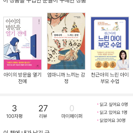
이 상품을 구입한 분들이 구매한 상품
까? 바로 ‘엄마’다. 누군가의 아내, 며느리, 딸로서뿐만 아니라 ‘엄
마’로서 사는 일에는 막중한 과업이 따라온다. 하지만 당연하게
여겨지는 엄마의 일과 마음은 잘 드러나지 않을뿐더러, 늘 뒷전이
었다. ‘금쪽이’를 키워내느라 매일 같이 불안과 걱정에 시달리는
엄마들의 마음은 과연 누가 돌봐줄까? 그래서 이번에 엄마들을
위한 멘탈 관리 솔루션, 『엄마의 멘탈 수업』이 출간됐다. 세계적
인 걱정 관리 전문가인 저자는 이 책에서 엄마들이 불안, 걱정과
같은 부정적인 감정을 스스로 잘 컨트롤할 수 있는 방법을 4단계
로 제시한다. 자신의 추측을 의심하고(Challenge), 통제할 수 있
아이의 방문을 열기
엄마니까 느끼는 감
천근아의 느린 아이
전에
정
부모 수업
는 일을 통제하고(Act), 통제할 수 없는 일은 놓아주고(Let go),
마음의 주인이 되는 것(Master)이다. 각 단계의 앞글자를 따 CA
LM(평온한) 프로세스라고 부른다. 이 4단계 프로세스는 엄마들
읽고 싶어요 0명
3
27
0
이 부정적인 생각을 바꾸고, 스트레스를 줄이고, 일상에서 내면의
읽고 있어요 1명
100자평
리뷰
마이페이퍼
평화를 찾을 수 있도록 이끌어준다.이미 수많은 육아 전문가들이
읽었어요 30명
말했다. 엄마가 행복해야 아이도 행복하다고. 지금 당장 엄마의
이 책에 내가 남긴 글