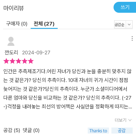
쓰기
마이리뷰
구매자 (0)
전체 (27)
메뉴
깐도리
2024-09-27
인간은 추측제조기다.어린 자녀가 당신과 눈을 충분히 맞추지 않
는 것 같은가? 당신의 추측이다. 10대 자녀의 귀가 시간이 점점
늦어지는 것 같은가?당신의 추측이다. 누군가 소셜미디어에서
다른 엄마와 당신을 비교하는 것 같은가? 당신의 추측이다. (-27
-)걱정을 내려놓는 최선의 방어책은 사실만을 정확하게 따지는
것이다. 스스로에게 '실제로 어떤 일이 벌어졌는가? 또는 벌어지
더보기
고 있는가?'를 물은 뒤 자신이 모르는 정보가 무엇인지를 밝혀낸
공감 (
5
)
댓글 (0)
다. (86-)친절은 두뇌의 세로토닌 수치를 높여주기도 한다. 친절