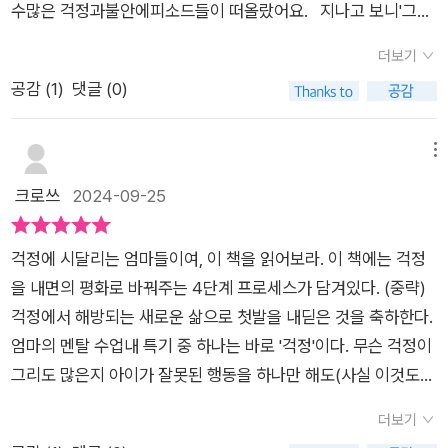
면 된다. 마음의 걱정이 사로잡힐 때면 현실에서 눈을 돌려 주변
수많은 걱정과불안에피소드들이 떠올랐어요.⠀지나고 보니'그렇
내가 걱정하는 일이 실제로 벌어질 확률이 10점 만점을 기준으로
과하다면 좋지 않은 결과가 나온답니다. 📍엄마인 나부터 돌보고
에 친절을 베풀 방법을 생각해보는 것이 좋겠다. 이 밖에도 언제
게 걱정할 필요없었는데…'하는일들이 참 많았죠.⠀⠀⠀⠀⠀⠀⠀⠀
몇 점이나 되는지 스스로에게 질문해보기를 제안한다. 두려움에
산책, 요리, 청소 뭐든 좋습니다.내 걱정과 불안이 스물스물 떠오
더보기
나 갖고 있는, 엄마의 죄책감을 내려놓는 방법과 별 의도없이 자
⠀📌일본국제 학교 G1으로입학하고 얼마 지나지않아⠀'Don’t s
떨며 살아가는 대신에 자신의 추측을 의심하고, 벌어질 가능성이
르먼부지런히 움직여서 걱정과 불안을 적절하게 거리를 두어보
공감 (
1
)
댓글 (0)
신의 방식을 강요하는 엄마들의 맘 셰이밍으로부터도 자유롭고
peak Korean.''Don‘t speak Korean.'⠀아이가 멍한 표정으로
없는 일에 관한 걱정을 거둘 수 있을 때 육아에 대한 불안과 스트
시고활도이 끝난 후 다시 돌아보세요.내가 생각하고 들었던 불안
싶어진다. 책을 읽고 나니 한결 마음이 가벼워진다. 두렵고 어수
이말을 중얼중얼 반복하더라고요.⠀선생님 말을 못알아들어영어
레스를 떨쳐낼 수 있다는 점을 잊지 말아야 하겠다. 혹시나 하는
과 걱정이때로는 먼저처럼 작을수도 때로는 강력한 폭탄이 될 수
선했던 육아시간에서 걱정을 털어내고 단순하게 아이들에게 다
잘하는 한국 친구에게 물어봤는데,이렇게이야기했대요.⠀영어편
메뉴
생각, 최악의 시나리오를 떠올리는 대신 ‘사실’만 갖고 판단하는
있으므로우리가 잘 조절하여 감정을 스스로 다루면좋을것같습니
가가고 싶어진다. 자녀만 돌봄이 필요하진 않으니까. 엄마인 나도
차가 많이 나는 1학년에서는영어가권력이 되기도 하더군요.⠀한
크로쓰
2024-09-25
법에 익숙해져야 한다. 온갖 생각으로 마음이 동요할 때면 자신의
다! 📍책 속에서 걱정과 불안을 다루기 위해 해봐야하는 미션들》
돌봄이 필요하다. 나 스스로를 돌보는 방법을 깨닫는 계기가 되었
국친구 그룹에 끼워주지도 않았죠.⠀⠀⠀⠀⠀⠀⠀⠀⠀📌'그래도 1학
추측을 시험대에 올려라. 스스로에게 질문하라. “나는 지금 어떤
수분 충분히 마시기(카페인으로 하루 버티시는 분 많으시죠? 저
다. [출판사로부터 도서 협찬을 받았고 본인의 주관적인 견해에
년이니까…'이믿음이 와르르 무너졌어요.⠀'일본 오지말걸 그랬
추측을 하고 있는가? 이 추측은 사실을 바탕으로 하고 있는가?
도 그래요😅)》자기 확언하기 (나는 잘 감당할 수 있고, 내 아이들
걱정에 시달리는 엄마들이여, 이 책을 읽어보라. 이 책에는 걱정
의하여 작성함]ㄴㅁㄴㄹㄴㅇㄹㄴㅇㄹㄹㅇㄴㄴㄴㅇㄹㅁㄴㅇ
어.''괜히, 국제 학교 보냈나 봐.'⠀밤마다 자는 아이 모습보며미안
내가 하는 생각이 진실임을 뒷받침하는 근거가 있는가? 지금 하
도 할 수 있다)》스스로에게 질문하기 : (무엇이? / 1년 후에도 중
을 내면의 평화로 바꿔주는 4단계 프로세스가 담겨있다. (중략)
한마음에 얼마나 울었던지요.⠀그런데,저의불안, 걱정과는 다르
는 생각이 내게 유익한가?” / 42p 머릿속에 떠오르는 어떠한
요한가?)》자기 돌봄빙고 / 단어찾기 1,2 》CLAM 프로세스 핵심
걱정에서 해방되는 새로운 삶으로 첫발을 내딛은 것을 축하한다.
게아이는너무나 즐겁게 학교를 다녔어요.⠀영어는못하지만,다른
추측으로 걱정이 일기 시작한다면 걱정을 유발하는 원인, 즉 홀트
정리 노트 자주 보기 📍걱정과 불안은 옆사람 또는 우리 가족으
엄마의 멘탈 수업내 특기 중 하나는 바로 '걱정'이다. 무슨 걱정이
나라 친구들을금방 사귀었고시간이지나니 학습도 잘 따라가더라
를 살펴보라. 스스로에게 이렇게 물어라. “배가 고픈가, 화가 나
로 전염되기아주 좋은 감정입니다!스스로 조절하여 건강한 육아
그리도 많은지 아이가 잘못된 행동을 하나만 해도(사실 이것도
고요.⠀울면서 후회했던 그시간은저에게도아이에게도 도움이 되
는가, 외로운가, 피곤한가?” 이 중에 하나라도 해당한다면 부정
를 해보는것을 목표로 삼을 분들께 추천드립니다😊 #엄마의멘
나의 기준의 잘못된 행동이다) 눈덩이처럼 걱정이 불어나 못 견
지 않았어요.⠀⠀⠀⠀⠀⠀⠀⠀⠀📌[엄마의 멘탈 수업] 저자 ’데니즈
더보기
적인 생각이 드는 이유가 바로 이 증상 때문일 수 있으니 앞서 소
탈학교 #데니즈머렉 #신솔잎 #현대지성출판사 #부모교육도서
디게 불안해한다. ​많은 통제와 불안, 그리고 그것이 과연 옳은 것
머렉‘세계적으로 유명한 걱정관리 전문가⠀20년이 넘는 세월 동