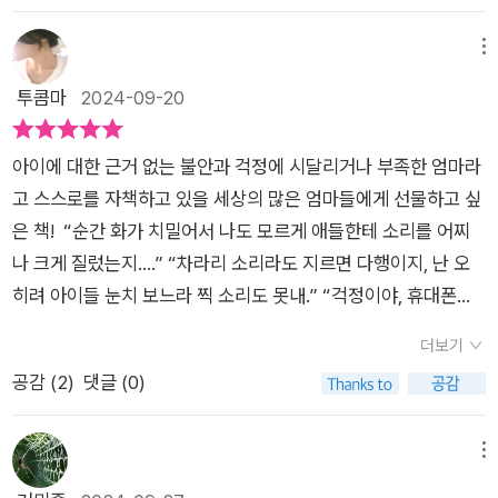
을 주고 받는 장면을 목격하거나 누군가 내게 친절한 행위를 베풀
거나 내가 타인에게 친절을 베풀 때 세로토닌 생성이 증가한다.
메뉴
친절이 '발휘되는 순간'을 모조리 포착하기란 쉽지 않고 타인이
투콤마
2024-09-20
우리에게 친절하게 행하도록 만들수 있지도 않다. 하지만 스스로
친절을 베풀 수 있다. (-147-)좋은 소식은 냉정한 평가를 입 밖으
아이에 대한 근거 없는 불안과 걱정에 시달리거나 부족한 엄마라
로 꺼내지 않고 참으면 참을수록 마음의 평화와 만족감이 더욱 커
고 스스로를 자책하고 있을 세상의 많은 엄마들에게 선물하고 싶
진다는 점이다. 타인을 향한 비난을 줄일수록 스스로에게 하는 비
은 책! “순간 화가 치밀어서 나도 모르게 애들한테 소리를 어찌
난도 줄어든다. 그렇게 할 때 더욱 커진 자기애와 자기 수용, 평정
나 크게 질렀는지….” “차라리 소리라도 지르면 다행이지, 난 오
심과 함께 즐거운 인생을 살고, 또 그렇게 자신의 아이들을 양육
히려 아이들 눈치 보느라 찍 소리도 못내.” “걱정이야, 휴대폰을
할 수 있다. (-219-)책에는 45가지 태도와 행동이 나열되어 있
안 보여줘야지 하면서도 내가 항상 같이 놀아줄 수는 없으니
다.수용, 애정, 야망, 열정, 솔직함, 배려, 쾌활함, 자신감, 사려깊
더보기
까….” 오늘도 엄마들끼리 만나서 나누는 대화 속엔 자책과 후회,
음,성숙함, 여린 마음, 낙관성, 끈기, 긍정성, 현실성, 협력, 용감
공감 (
2
)
댓글 (0)
걱정이 가득하다. 물론 저마다 상황은 다르지만 육아만큼 내 마음
함, 결단력, 헌신, 지구력, 열의, 충실함, 유연함, 용서, 신의, 책임
처럼 되는 게 없다는 데는 이견이 없다. 하지만 자세히 들여다보
감, 자제력, 이타심, 세심함, 진실함,자유, 친근함, 재미,관대함,감
면 각자의 상황에서 나름의 최선을 다하고 있다는 것만큼은 충분
메뉴
사함, 정직함, 겸손함,기쁨, 친절함, 강인함, 공감,생각이 깊음, 관
히 느낄 수 있다. 그간 다양한 육아서와 육아 관련 에세이를 읽