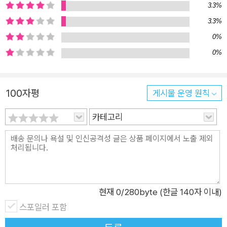
3.3%
줄까? 걱정 중독에 빠진 엄마들을 위한 4단계 CALM 프로세스
3.3%
세계적인 걱정 관리 전문가인 저자는 전 세계를 돌아다니며 매일
0%
걱정만 하느라 행복하게 살 수 있는 인생의 기회를 놓치고 있는
0%
사람들을 돕는다. 한번 생각해보자. 세상에서 가장 걱정을 많이
하는 사람은 누구일까? 바로 ‘엄마’다. 저자 본인이 직접 두 자녀
를 키워봤기에 엄마가 되는 일이 얼마나 힘든지 누구보다 잘 알고
100자평
게시물 운영 원칙
있다. 자녀 양육의 매 단계에 찾아오는 과제를 해결하기 위해 아
무리 애를 써도 24시간 ‘불안이’가 머릿속을 뛰어다닌다. 이게 바
카테고리
로 엄마의 삶이다. 하지만 걱정과 불안을 내면의 평화로 바꿔주는
방법이 있다! 저자는 걱정 중독에 빠진 엄마들이 본인의 감정을
더욱 잘 컨트롤할 수 있도록 4단계 멘탈 관리 공식을 제시한다.
첫 번째 단계는 걱정을 불러일으키는 추측을 의심하는 일(Challe
nge)이다. 그다음으로는 통제할 수 있는 일을 통제하고(Act), 통
현재
0
/280byte (한글 140자 이내)
제할 수 없는 일은 놓아주는 일(Let go)이다. 마지막은 내 마음
스포일러 포함
의 주인이 되어 감정과 생각을 다스리는 일(Master)이다. 바로