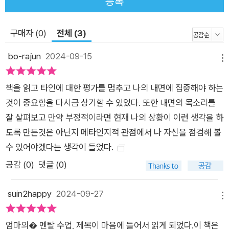
등록
CALM(평온한) 프로세스다. 이 4단계 프로세스는 엄마들이 부
정적인 생각을 긍정적인 다짐으로 바꾸고, 스트레스가 삶에 미치
구매자 (0)
전체 (3)
는 영향을 낮추고, 어지러운 일터와 집을 오가며 느끼는 혼란 속
에서 내면의 평화를 찾을 수 있도록 이끌어준다. 저자는 CALM
bo-rajun
2024-09-15
메뉴
프로세스를 원래 본인을 위해 만들었다고 고백한다. 개인적 갈등
과 경험에서 시작된 프로세스는 부모 수천 명을 대상으로 테스트
책을 읽고 타인에 대한 평가를 멈추고 나의 내면에 집중해야 하는
를 거쳐 그 효과를 확실하게 검증했다. 엄마들이여, 지금도 잘하
것이 중요함을 다시금 상기할 수 있었다. 또한 내면의 목소리를
고 있고 앞으로도 잘해낼 수 있다! 엄마의 마음이 평화로우면 자
잘 살펴보고 만약 부정적이라면 현재 나의 상황이 이런 생각을 하
녀들에게도 선물이 된다. 미국의 유명한 작가이자 육아 전문가인
도록 만든것은 아닌지 메타인지적 관점에서 나 자신을 점검해 볼
L. R. 크노스트는 이렇게 썼다. “부모는 아이들이 거대한 감정에
수 있어야겠다는 생각이 들었다.
압도당할 때 경험하는 혼돈에 같이 휘말리지 말고 도리어 아이에
공감 (
0
)
댓글 (0)
게 평온함을 나눠주어야 한다.” 그런데 당장 우리가 가지고 있지
않은 것을 나눠줄 수는 없다. 이것이 지금 바로 엄마의 감정을 들
suin2happy
2024-09-27
여다보기 시작해야 하는 이유다. 엄마들이여, 명심하라. 엄마가
메뉴
느끼는 모든 감정은 타당하다. 다만, 우리는 어제보다 더 긍정적
엄마의� 멘탈 수업, 제목이 마음에 들어서 읽게 되었다.이 책은
이고 더 나은 삶을 누릴 자격이 충분하다. 엄마로 사는 인생은 참