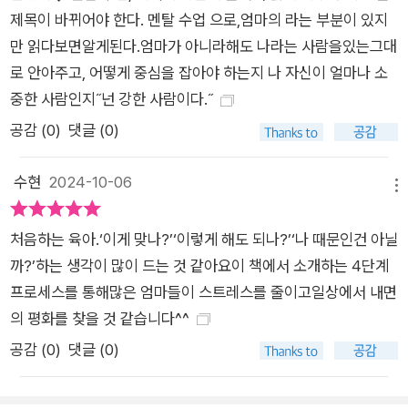
제목이 바뀌어야 한다. 멘탈 수업 으로,엄마의 라는 부분이 있지
힘들지만, 우리가 스스로에게 지우고 있는 부담과 마음의 짐은 당
만 읽다보면알게된다.엄마가 아니라해도 나라는 사람을있는그대
장 내려놓을 수 있다. 이 책을 통해 그 여정을 시작해보자. 당신은
로 안아주고, 어떻게 중심을 잡아야 하는지 나 자신이 얼마나 소
지금도 잘하고 있고, 앞으로도 잘해낼 수 있다!
중한 사람인지˝넌 강한 사람이다.˝
공감 (
0
)
댓글 (0)
수현
2024-10-06
메뉴
처음하는 육아.‘이게 맞나?’‘이렇게 해도 되나?’‘나 때문인건 아닐
까?’하는 생각이 많이 드는 것 같아요이 책에서 소개하는 4단계
프로세스를 통해많은 엄마들이 스트레스를 줄이고일상에서 내면
의 평화를 찾을 것 같습니다^^
공감 (
0
)
댓글 (0)