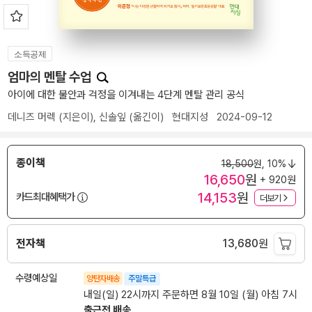
소득공제
엄마의 멘탈 수업
아이에 대한 불안과 걱정을 이겨내는 4단계 멘탈 관리 공식
데니즈 머렉
(지은이),
신솔잎
(옮긴이)
현대지성
2024-09-12
종이책
18,500
원,
10%
16,650
원
+ 920원
14,153
원
카드최대혜택가
더보기
전자책
13,680
원
수령예상일
양탄자배송
주말특급
내일(일) 22시까지 주문하면 8월 10일 (월) 아침 7시
출근전 배송