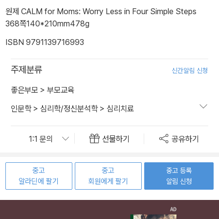
원제 CALM for Moms: Worry Less in Four Simple Steps
368쪽
140*210mm
478g
ISBN 9791139716993
주제분류
신간알림 신청
좋은부모
>
부모교육
인문학
>
심리학/정신분석학
>
심리치료
선물하기
공유하기
중고
중고
중고 등록
알라딘에 팔기
회원에게 팔기
알림 신청