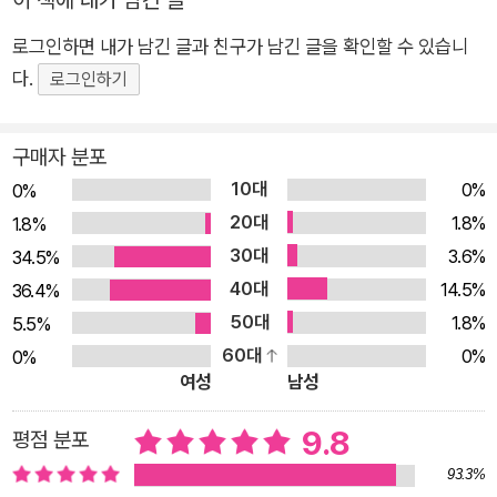
감정을 들여다보기 시작해야 하는 이유다. 이 책이 그 행복한 여
정을 시작하도록 도와줄 것이다. 국내 최초로 소개하는 엄마만을
로그인하면 내가 남긴 글과 친구가 남긴 글을 확인할 수 있습니
위한 회복탄력성 수업 이 세상에 과연 엄마 자신의 삶을 집중 조
다.
로그인하기
명하는 콘텐츠는 얼마나 될까? 수많은 육아 프로그램의 주인공
은 언제나 ‘아이’였다. 결혼하고 자식을 낳는 순간 얻게 된 누군가
구매자 분포
의 아내, 며느리, 딸 그리고 ‘엄마’라는 역할에는 막중하지만 ‘당
10대
0%
0%
연하게’ 여겨지는 과업들이 따라온다. 한편, 엄마들은 스스로 죄
20대
1.8%
1.8%
책감을 더한다. 아이에게 더 잘해주지 못해서 미안하고, 늘 부족
30대
3.6%
34.5%
한 것 같아서 자책한다. 비교가 참 쉬운 시대에 소셜 미디어에 올
40대
14.5%
36.4%
라온 수많은 행복한 가정을 보고 있자니, 나는 남들처럼 못하고
50대
1.8%
5.5%
있다는 박탈과 후회감이라는 온갖 감정이 뒤섞여 파도처럼 밀려
60대
0%
0%
온다. 그럼에도 엄마의 일과 마음은 늘 뒷전이었다. 자식을 향한
여성
남성
엄마의 사랑과 헌신에는 끝이 없다. 나 자신보다 내 자식을 잘 키
우고 싶은 욕심은 크지만 계획대로 되지 않아 너무 힘들다. 하루
9.8
평점 분포
에도 몇 번씩 소리 지르고 울고 후회하고… ‘금쪽이’를 키워내느
93.3%
라 매일 같이 불안과 걱정에 시달리는 엄마들의 마음은 누가 돌봐