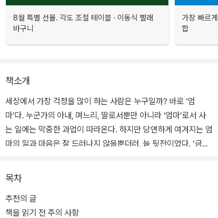
8월 특별 선물. 각도 조절 테이블 · 이동식 빨래
가장 빠르게
바구니
합
책소개
세상에서 가장 걱정을 많이 하는 사람은 누구일까? 바로 ‘엄
마’다. 누군가의 아내, 며느리, 딸로서뿐만 아니라 ‘엄마’로서 사
는 일에는 막중한 과업이 따라온다. 하지만 당연하게 여겨지는 엄
마의 일과 마음은 잘 드러나지 않을뿐더러, 늘 뒷전이었다. ‘금쪽
이’를 키워내느라 매일 같이 불안과 걱정에 시달리는 엄마들의 마
음은 과연 누가 돌봐줄까? 그래서 이번에 엄마들을 위한 멘탈 관
목차
리 솔루션, 『엄마의 멘탈 수업』이 출간됐다.
추천의 글
책을 읽기 전 주의 사항
세계적인 걱정 관리 전문가인 저자는 이 책에서 엄마들이 불안,