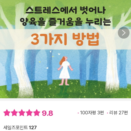
9.8
100자평 3편
리뷰 27편
세일즈포인트
127