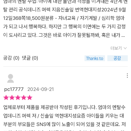
기대에 욕심을 부리기도 하구요. 그러니 자기 돌봄으로 자신의 마
엄마의 멘탈 수업: 아이에 대한 불안과 걱정을 이겨내는 4단계 멘
연히 어렵고 힘든 일이지만, 그것을 성장의 기회로 삼는다면 결국
드는 조언이 마음에 와닿았다. 모두 한 번쯤 아이가 '엄마'를 그만
은 자주 스스로를 돌보지 못하고 불안과 걱정에 시달립니다. 이러
음부터 평화롭게 해야 아이와 가정도 더 행복해질 수 있어요. *
탈 관리 공식데니즈 머렉 지음신솔잎 번역현대지성2024년 9월
나와 자녀 모두에게 이롭고 행복한 일일 테니까. 엄마라면 누
좀 불렀으면 할 때가 있을 것이다. ​저자는 그러한 스트레스에서
한 문제를 해결하기 위해 저자는 전 세계에서 수많은 부모를 대상
이 리뷰는 네이버 이북카페를 통해 출판사 서평단에 선정되어 도
12일368쪽18,500원분류 - 자녀교육 / 자기계발 / 심리학 엄마
구나 아이가 성장하면 할수록 다양한 도전과 결정에 맞닥뜨리게
벗어나기 위해 주변의 거슬리는 소음을 줄이고 자신만의 조용한
으로 연구한 멘탈 관리 기법을 바탕으로, 엄마들의 일상에 적용
서를 제공받아 작성되었습니다
가 되고 나서 행복하다. 하지만 그 행복의 이면에는 두 가지 감정
된다. 그때마다 불필요한 추측과 걱정으로 밤을 지새우기보다는
공간으로 잠시 숨어들라 조언한다. ​방법은 간단하다. TV나 휴대
가능한 4단계 CALM(Challenge, Act, Let go, Master) 프로
이 도사리고 있다. 그것은 바로 아이가 잘못될까봐, 혹은 내가 좋
통제할 수 있는 것과 없는 것을 분별해 지혜롭게 나아가는 일이
폰 알림음 같은 소리를 내리고, 잠시 귀마개라도 하라는 것이다.
세스를 개발했습니다. 이 프로세스는 엄마들이 스트레스를 줄이
은 부모가 아닐까봐 하는 불안과 걱정이다. 적정한 양의 감정이라
중요하다. 나를 비롯해 많은 엄마들이 이 책으로 하여금 용기를
간단해 보이지만 효과는 상당하다. 생각보다 우리는 꽤 많은 소음
고, 긍정적인 사고방식을 갖게 하며, 삶의 만족도를 높이는 데 큰
더보기
면 다행이지만, 이 두 감정은 엄마의 상태에 따라 널뛰기를 한다.
얻고, 마음 건강을 돌보아 보다 현명하게 육아를 즐기셨으면 하는
에 시달리고 있다.또 하나는 삶을 단순하게 만드는 것이다. 사실
도움이 됩니다.데니즈 머렉은 이 책을 통해 엄마들도 감정적으로
공감 (
0
)
댓글 (0)
거기다가 내 아이를 공격하기도 하고, 나 스스로를 자책하게 만든
바람이다. 출판사로부터 도서를 제공 받았으나 주관적인 견해
내 삶은 단순한 편인데도 늘 뭔가 복잡하게만 느껴진다. ​어떤 날
지칠 수 있는 존재임을 상기시키고, 그들이 스스로를 돌보며 평온
다. 엄마가 되어 제일 중요한 것은 어쩌면 이 두 감정을 잘 다스리
에 의해 작성되었습니다.
에는 중요한 걸 놓쳐서 당황하기도 하고, 엉뚱한 일에 기운을 빼
함을 찾을 수 있도록 돕고자 합니다. 엄마들은 불안, 걱정, 죄책감
는 것이 핵심이라고 할 수 있다. 불안과 걱정, 어떻게 이겨낼 것인
메뉴
기도 한다. 그럴 때는 자신에게 가장 중요한 일은 무엇이며, 자신
등의 부정적인 감정에 자주 휩싸이지만, 이를 해결할 구체적인 방
가. <엄마의 멘탈 수업>은 아이에 대한 불안과 걱정을 이겨내는
pc17777
2024-09-21
이 하지 않아도 될 일을 무엇인지 써보자. 더불어 꼭 내가 하지 않
법을 찾기 힘든 경우가 많습니다. 저자는 이러한 감정들이 엄마와
방법을 소개한다. 4단계에 걸친 멘탈관리 공식을 살펴보기로 하
아도 다른 사람에게 맡길 수 있는 일도 추려보자. 그렇다면 우리
자녀 모두에게 부정적인 영향을 미칠 수 있음을 지적하며, 엄마들
자. 총 5부로 구성되어 있는 이 책은 마음 다스리기에 실질적인
의 삶은 훨씬 단순해질 것이다.​마무리하며양육이라는 매일의 도
이 자신의 감정을 컨트롤할 수 있도록 도와주는 멘탈 관리 솔루션
업체로부터 제품을 제공받아 작성된 후기입니다. 엄마의 멘탈수
부분을 제시한다. 1부 자신의 추측을 의심하라2부 통제할 수 있
전 앞에서 자주 지치고 불안에 휩싸이고 무거운 걱정에 빠지고 할
을 제안합니다. 특히, CALM 프로세스를 통해 엄마들이 마음의
업데니즈 머렉 저 / 신솔잎 역현대지성요즘 아이들을 키우는 대
는 일은 통제하라3부 통제할 수 없는 일은 놓아줘라4부 마음의
일을 제대로 못하고 있는 듯한 열등감에 사로잡힌 부모라면, 「엄
평화를 찾고, 궁극적으로 아이들에게도 긍정적인 영향을 미칠 수
부분의 부모들은 SNS에 많이 노출이 되어 있을 것 같은데요. 저
주인이 되어라5부 CALM 프로세스 실천하기 이 책에 수록되어