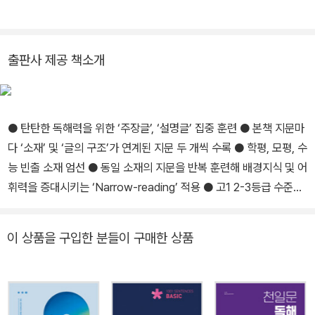
왓츠 Grammar / 왓츠 Reading / EGU 시리즈 / 어휘끝 / 어법끝 /
본책 학습을 마친 후에는, 교재 뒷부분에 있는 ‘함께 풀면 좋은 기출문
쓰작 리딩그라피 / Grammar Q / Reading Q / Listening Q 등
제’를 학습한다. ‘함께 풀면 좋은 기출문제’에는 본책 지문과 소재 또
는 글의 구조가 동일한 지문을 두 개씩 수록했다. 이를 통해 동일 소재
출판사 제공 책소개
또는 동일 작가의 글을 집중 학습해 어휘력 및 배경지식 증진을 도모
하는 ‘Narrow-Reading’ 학습법의 도입을 시도하였다. 정답과 해설
에서는 본책 지문 전체에 대한 끊어 읽기와, 풀이 과정이 올바른지 확
● 탄탄한 독해력을 위한 ‘주장글’, ‘설명글’ 집중 훈련 ● 본책 지문마
인할 수 있는 꼼꼼한 해설이 제공된다. 또한 지문 QR코드 스캔을 통
다 ‘소재’ 및 ‘글의 구조’가 연계된 지문 두 개씩 수록 ● 학평, 모평, 수
해 지문 mp3 파일을 들어볼 수 있으며, 지문 학습 전 어휘 학습도 가
능 빈출 소재 엄선 ● 동일 소재의 지문을 반복 훈련해 배경지식 및 어
능하다.
휘력을 증대시키는 ‘Narrow-reading’ 적용 ● 고1 2-3등급 수준의
학습자에게 추천
이 상품을 구입한 분들이 구매한 상품