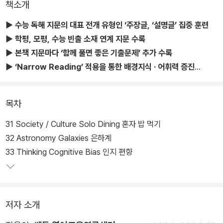
책소개
▶ 수능 독해 지문의 대표 전개 유형인 ‘주장글, ‘설명글’ 집중 훈련
▶ 학평, 모평, 수능 빈출 소재 연계 지문 수록
▶ 본책 지문마다 ‘함께 풀면 좋은 기출문제’ 추가 수록
▶ ‘Narrow Reading’ 적용을 통한 배경지식 · 어휘력 증진
▶ 천일문식 구문 독해 TIP을 지문에 적용
목차
<천일문 독해 시리즈>는 지문 독해 학습에 적합한 글이 무엇인지에
대한 고민을 담고 있다. 고등학생들이 집중적으로 학습해야 할 글은
31 Society / Culture Solo Dining 혼자 밥 먹기
이해를 방해하는 요소가 있는 글, 논리 사고력을 키워주는 글이다. <
32 Astronomy Galaxies 은하계
천일문 독해 시리즈>는 이런 특성을 가진 지문 120개를 엄선하고, 검
33 Thinking Cognitive Bias 인지 편향
수를 거쳐 각 30개씩 총 네 권에 나눠 실었다.
특히나 많은 훈련이 필요한 글의 플롯은 ‘주장글’과 ‘설명글’이다. 이
저자 소개
두 가지 유형의 전개에 익숙해지면 탄탄한 독해력을 기를 수 있다. 이
를 위해 <천일문 독해 시리즈>는 특정 기간 한 가지 유형에만 집중