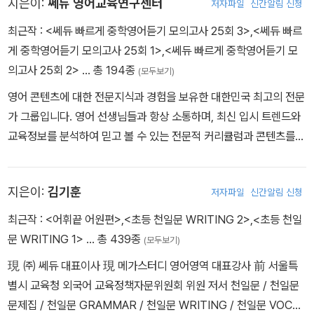
지은이:
쎄듀 영어교육연구센터
저자파일
신간알림 신청
학습 할 수 있도록 설계되었다. 마치 한 가지 장르만 계속해서 시청하
최근작 :
<쎄듀 빠르게 중학영어듣기 모의고사 25회 3>
,
<쎄듀 빠르
면 해당 장르의 플롯을 꿰뚫게 되듯, 한 권에서 한 가지 유형만 온전히
게 중학영어듣기 모의고사 25회 1>
,
<쎄듀 빠르게 중학영어듣기 모
다뤄 해당 유형을 마스터할 수 있도록 하며, 레벨 당 두 권으로 구성된
의고사 25회 2>
… 총 194종
(모두보기)
다.
영어 콘텐츠에 대한 전문지식과 경험을 보유한 대한민국 최고의 전문
교재 내 지문들은 기출 간접 연계 지문들 위주로 수록했다. 반복되어
가 그룹입니다. 영어 선생님들과 항상 소통하며, 최신 입시 트렌드와
출제되는 경향이 있는 학평, 모평, 수능의 소재들을 다루되 내용이 다
교육정보를 분석하여 믿고 볼 수 있는 전문적 커리큘럼과 콘텐츠를
르므로, 시험과 근접한 느낌으로 학습할 수 있다. 본책 학습은 Stage
제공합니다.
1, 2, 3의 세 단계로 구성되어 있다. Stage 1 ‘정답 찾아가기’는 수능
지은이:
김기훈
출제 유형으로 구성했으며, 본 문제 유형마다 정답을 찾아가거나 검
저자파일
신간알림 신청
증하는 사전, 사후 문제를 추가 구성해 체계적인 문제 풀이 습관을 들
최근작 :
<어휘끝 어원편>
,
<초등 천일문 WRITING 2>
,
<초등 천일
일 수 있다. Stage 2 ‘한 문장씩 뜯어보기’는 지문을 문장별로 나눠
문 WRITING 1>
… 총 439종
(모두보기)
다양한 문항을 다루므로, 글의 흐름을 따라가며 근본적인 독해력을
現 ㈜ 쎄듀 대표이사 現 메가스터디 영어영역 대표강사 前 서울특
상승시킬 수 있다. 마지막 Stage 3 ‘요약하기’에서는, 지문의 요지를
별시 교육청 외국어 교육정책자문위원회 위원 저서 천일문 / 천일문
간략히 정리해 보며 사고력을 기르는 것으로 학습을 마무리한다.
문제집 / 천일문 GRAMMAR / 천일문 WRITING / 천일문 VOCA