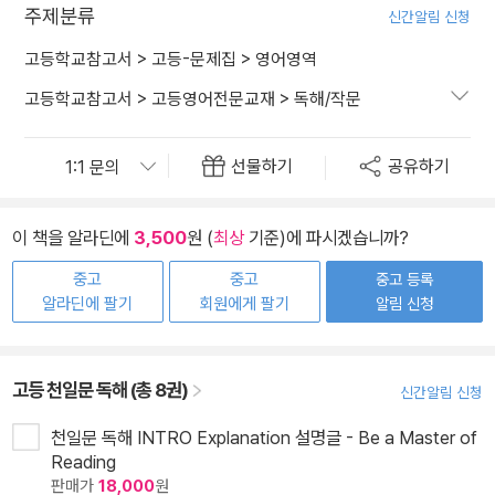
주제분류
신간알림 신청
고등학교참고서
>
고등-문제집
>
영어영역
고등학교참고서
>
고등영어전문교재
>
독해/작문
선물하기
공유하기
이 책을 알라딘에
3,500
원 (
최상
기준)에 파시겠습니까?
중고
중고
중고 등록
알라딘에 팔기
회원에게 팔기
알림 신청
고등 천일문 독해 (총 8권)
신간알림 신청
천일문 독해 INTRO Explanation 설명글 - Be a Master of
Reading
판매가
18,000
원