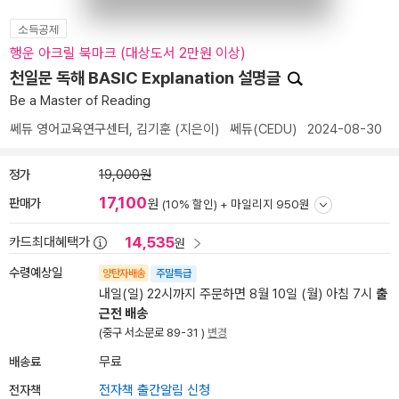
소득공제
행운 아크릴 북마크 (대상도서 2만원 이상)
천일문 독해 BASIC Explanation 설명글
Be a Master of Reading
쎄듀 영어교육연구센터
,
김기훈
(지은이)
쎄듀(CEDU)
2024-08-30
정가
19,000원
17,100
판매가
원
(10% 할인) +
마일리지 950원
14,535
카드최대혜택가
원
수령예상일
양탄자배송
주말특급
내일(일) 22시까지 주문하면 8월 10일 (월) 아침 7시
출
근전 배송
(중구 서소문로 89-31 )
변경
배송료
무료
전자책
전자책 출간알림 신청