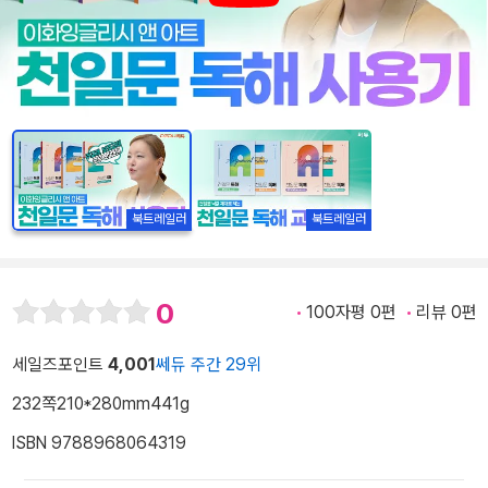
북트레일러
북트레일러
0
100자평 0편
리뷰 0편
세일즈포인트
4,001
쎄듀 주간 29위
232쪽
210*280mm
441g
ISBN 9788968064319