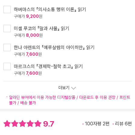
하버마스의 『의사소통 행위 이론』 읽기
구매가
9,200
원
미셸 푸코의 『말과 사물』 읽기
구매가
8,000
원
한나 아렌트의 『예루살렘의 아이히만』 읽기
구매가
7,600
원
마르크스의 『경제학-철학 초고』 읽기
구매가
7,600
원
더보기
알라딘 뷰어에서 이용 가능한 디지털상품 / 다운로드 후 이용 권장 / 프린트
불가 / 배송 불가
9.7
100자평 2편
리뷰 6편