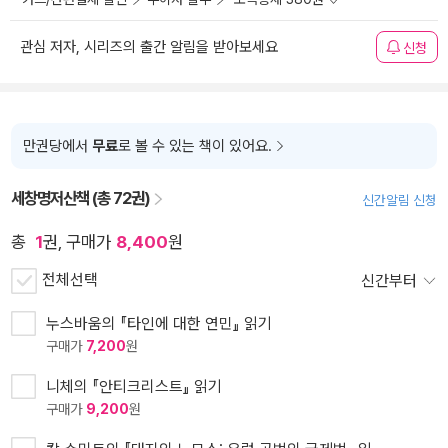
관심 저자, 시리즈의 출간 알림을 받아보세요
신청
만권당에서
무료
로 볼 수 있는 책이 있어요.
세창명저산책 (총 72권)
신간알림 신청
총
1
권, 구매가
8,400
원
전체선택
신간부터
누스바움의 『타인에 대한 연민』 읽기
구매가
7,200
원
니체의 『안티크리스트』 읽기
구매가
9,200
원