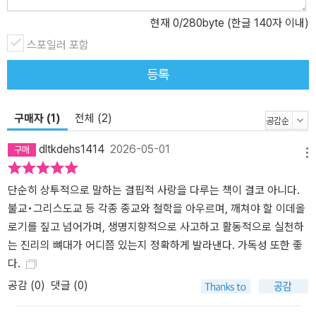
현재
0
/280byte (한글 140자 이내)
스포일러 포함
등록
구매자 (1)
전체 (2)
dltkdehs1414
2026-05-01
메뉴
단순히 상투적으로 말하는 결핍적 사랑을 다루는 책이 결코 아니다.
불교•그리스도교 등 각종 종교와 철학을 아우르며, 깨쳐야 할 이데올
로기를 짚고 넘어가며, 생명지향적으로 사고하고 활동적으로 실천하
는 진리의 뼈대가 어디쯤 있는지 정확하게 발라낸다. 가독성 또한 좋
다.
공감 (
0
)
댓글 (0)