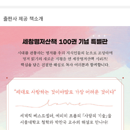
하나로 삼고 있다. 2011년에 『원효와 하이데거의 비교연구』로 제5회
청송학술상, 2014년에 『니체와 불교』로 제5회 원효학술상, 2015년
출판사 제공 책소개
에 『내재적 목적론』으로 제6회 운제철학상, 2016년에 논문 「유식불
교의 삼성설과 하이데거의 실존방식 분석의 비교」로 제6회 반야학술
상을 받았다. 그 외의 저서로 『들길의 사상가, 하이데거』, 『하이데거
는 나치였는가』, 『하이데거의 《존재와 시간》 강독』, 『니체와 하이데
거』 등이 있고, 주요 역서로는 『니체 I, II』, 『근본개념들』, 『아침놀』,
『비극의 탄생』, 『안티크리스트』, 『우상의 황혼』, 『선악의 저편』, 『도
덕의 계보』, 『상징형식의 철학I, II, III』 등 다수가 있다.