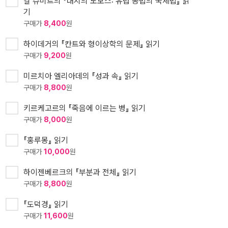
칼 슈미트의 『대지의 노모스: 유럽 공법의 국제법』 읽
기
구매가
8,400
원
하이데거의 『칸트와 형이상학의 문제』 읽기
구매가
9,200
원
미르치아 엘리아데의 『성과 속』 읽기
구매가
8,800
원
키르케고르의 『죽음에 이르는 병』 읽기
구매가
8,000
원
『홍루몽』 읽기
구매가
10,000
원
하이젠베르크의 『부분과 전체』 읽기
구매가
8,800
원
『도덕경』 읽기
구매가
11,600
원