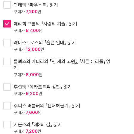
괴테의 『파우스트』 읽기
구매가
7,200
원
에리히 프롬의 『사랑의 기술』 읽기
구매가
8,400
원
레비스트로스의 『슬픈 열대』 읽기
구매가
12,000
원
들뢰즈와 가타리의 『천 개의 고원』, 「서론： 리좀」 읽
기
구매가
8,000
원
후설의 『데카르트적 성찰』 읽기
구매가
9,200
원
주디스 버틀러의 『젠더허물기』 읽기
구매가
7,600
원
기든스의 『제3의 길』 읽기
구매가
7,200
원