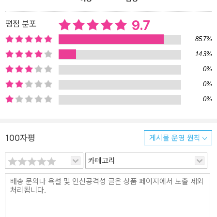
면 반드시 이 책을 읽어 보기를 권한다. ◆ 세창명저산책 100권 기념
특별판 ◆ 시대를 관통하는 명저를 우리 지식인들의 눈으로 조망하며
9.7
평점 분포
명저 읽기의 새로운 지평을 연 세창명저산책 시리즈! 핵심을 담은 친
85.7%
절한 해설로 독자 여러분과 함께합니다. 현대 지성과 사상을 형성한
14.3%
명저를 우리 지식인들의 손으로 풀어 쓴 세창명저산책 시리즈는 201
0%
2년 『들뢰즈의 《니체와 철학》 읽기』를 시작으로 100번째 『에리히 프
롬의 《사랑의 기술》 읽기』에 이르기까지 10년 넘게 많은 독자들의 사
0%
랑을 받아 왔습니다. 세창미디어는 ‘오래 보는 책, 멀리 보는 책, 함께
0%
하는 책’을 모토로 새로운 지적 즐거움을 제공하는 세창명저산책 시
리즈를 앞으로도 꾸준히 만들어 나갈 것입니다. 인문학을 깊이 사랑
하는 독자 여러분의 많은 관심을 부탁드립니다.
100자평
게시물 운영 원칙
카테고리