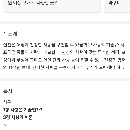
원 이상 구매 시 다양한 굿즈
바구니
책소개
인간은 어떻게 건강한 사랑을 구현할 수 있을까? 『사랑의 기술』에서
프롬은 동물의 사랑과 비교할 때 인간의 사랑이 갖는 특수한 성격, 모
성애와 부성애 그리고 연인 간의 사랑 등이 취할 수 있는 건강한 형태
와 병적인 형태, 건강한 사랑을 구현하기 위해 우리가 노력해야 하는
것 등에 대해서 깊이 있는 통찰을 제시하고 있다.
이 책은 1956년에 쓰였고 그 후 70년에 가까운 세월이 흘렀지만, 이
목차
러한 통찰은 오늘날에도 여전히 우리에게 큰 감동을 준다. 『사랑의 기
서문
술』은 공자나 부처, 플라톤이나 칸트의 고전적인 철학서들과 마찬가
1장 사랑은 기술인가?
지로 우리 자신을 돌이켜 보게 하는 강력한 힘을 갖고 있다.
2장 사랑의 이론