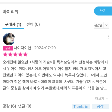
쓰기
마이리뷰
구매자 (1)
전체 (6)
메뉴
나야다이앤
2024-07-20
오래전에 읽었던 <사랑의 기술>을 독서모임에서 선정하는 바람에 다
시 읽어야 했다. 당시에도 어떻게 읽어야할지 정리가 되지않아서 고
전했던 기억이 있는데, 이번에도 역시나 녹록치 않았다. 그래서 고민
하다가 찾은 책이 바로 <에리히 프롬의 ‘사랑의 기술’ 읽기>. 덕분에
글의 중심을 찾아가며 읽기 수월했다.에리히 프롬이 이 책을 쓸 당시
인 1956년은 물질만능의 자본주의가 한창 번성하던 시대로, 사람들
더보기
사이의 관계에 있어서도 진정한 사랑보다는 금전거래식의 상호 이익
공감 (
8
)
댓글 (0)
추구를 목적으로 하는 세태가 만연하며 소외되는 사람들이 늘어가는