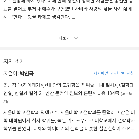
기복신앙에 빠져 있다. 이에 반해 정신이 성숙한 사람들은 동일한 종
교를 믿어도 부처나 예수가 구현했던 자비와 사랑의 삶을 자기 삶에
서 구현하는 것을 과제로 생각한다.
더보기
저자 소개
지은이:
박찬국
저자파일
신간알림 신청
최근작 :
<하이데거>
,
<내 안의 고귀함을 깨워줄 니체 필사>
,
<철학과
현실, 현실과 철학 2 : 인간 문명의 진보와 혼란>
… 총 134종
(모두보
기)
서울대학교 철학과 명예교수. 서울대학교 철학과를 졸업하고 같은 대
학 대학원에서 석사 학위를, 독일 뷔르츠부르크 대학교에서 철학박사
학위를 받았다. 니체와 하이데거의 철학을 비롯한 실존철학이 주요
연구 분야이며 최근에는 불교와 서양철학 비교를 중요한 연구과제 중