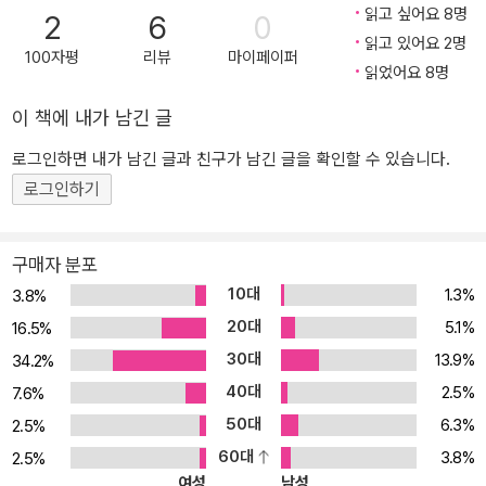
읽고 싶어요 8명
2
6
0
게 양육하는 것처럼 우리도 본능적으로 연인과 사랑을 하고 자녀를
읽고 있어요 2명
키울 것이다. 그러나 인간은 동물과는 다르다. 프롬은 “인간은 약화된
100자평
리뷰
마이페이퍼
읽었어요 8명
본능과 함께 이성을 갖는 존재”라고 정의했다. 따라서 인간의 사랑은
훨씬 다양한 모습으로 존재한다. 친절하고 명료한 해설로 이해하는
이 책에 내가 남긴 글
사랑에 대한 에리히 프롬의 예리한 통찰 『사랑의 기술』에서 프롬은
로그인하면 내가 남긴 글과 친구가 남긴 글을 확인할 수 있습니다.
동물의 사랑과 비교할 때 인간의 사랑이 갖는 특수한 성격, 모성애와
로그인하기
부성애 그리고 연인 간의 사랑 등이 취할 수 있는 건강한 형태와 병적
인 형태, 건강한 사랑을 구현하기 위해 우리가 노력해야 하는 것 등에
대해서 깊이 있는 통찰을 제시하고 있다. 이 책은 1956년에 쓰였고
구매자 분포
그 후 70년에 가까운 세월이 흘렀지만, 이러한 통찰은 오늘날에도 여
10대
1.3%
3.8%
전히 우리에게 큰 감동을 준다. 프롬이 이 책에서 제시하는 통찰은 예
20대
5.1%
16.5%
리하면서도 인간의 가능성에 대한 신뢰로 가득 차 있다. 이 책, 『에리
30대
13.9%
34.2%
히 프롬의 《사랑의 기술》 읽기』는 사랑에 대한 프롬의 통찰을 명료하
40대
2.5%
고 이해하기 쉽게 소개하였다. 저자 박찬국 서울대학교 철학과 교수
7.6%
는 이 책에서 『사랑의 기술』을 집중적으로 해설하면서, 프롬에 대해
50대
6.3%
2.5%
썼던 기존 글들의 내용을 사랑이란 주제를 중심으로 새롭게 조명하였
60대
3.8%
2.5%
다. 프롬의 사랑관, 나아가 프롬의 사상을 이해하고자 하는 사람이라
여성
남성