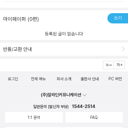
상황. 이러한 현대사회의 문제를 고민하던 프롬은 ‘자기반성과 성찰
에 기반한 희생적이며 이타적인 성숙한 사랑’이 필요하다고 생각했
고, 그런 사랑에 도달할 수 있는 기술을 연마할 수 있는 방법을 정리했
쓰기
마이페이퍼 (0편)
다.<사랑의 기술>에서 다루는 문제들은 다음과 같다.​- 우리는 왜 사
랑을 배우려 하지 않는가?- 우리는 왜 사랑하려고 하는가?- 사랑이란
등록된 글이 없습니다
무엇인가?- 사랑에는 어떤 종류가 있는가?- 현대인들은 왜 진정한 사
람에 실패하는가?- 사랑의 기술은 어떻게 습득하는가?​‘사랑’을 제대
반품/교환 안내
로 배우려하지 않는 이유는 결국 사람들이 사랑에 대한 그릇된 생각
을 가지고 있기 때문이다. 사랑은 예쁜 외모나 처세술을 이용해서 사
랑스러워지기만 하면 저절로 얻어지는 것도 아니고, 재산이나 스팩을
쌓아 스스로를 시장에 내놓고 물물교환식으로 주고받는 상품도 아니
로그인
전체 메뉴
회사 소개
출판사 안내
PC 버전
다. 또한, 첫눈에 반해서 갑작스럽게 느끼게되는 찰라의 감정도 아닌
것이다. ​사람들은 ’분리불안‘에서 벗어나기 위해 사랑이 필요하다. 불
(주)알라딘커뮤니케이션
확실한 미래의 상황에서 홀로 존재하는 분리는 불안의 원천이며, 나
의 부족에 대한 수치심과 죄책감까지 일으킨다. 분리불안을 극복하는
1544-2514
일반문의 (발신자 부담)
진정한 방법은 사랑하는 사람과의 진정한 ’화해(합일)‘를 통해 이루어
1:1 문의
FAQ
진다.​프롬은 ’독립적인 사랑‘이야말로 성숙한 사랑이라고 썼다. 이는