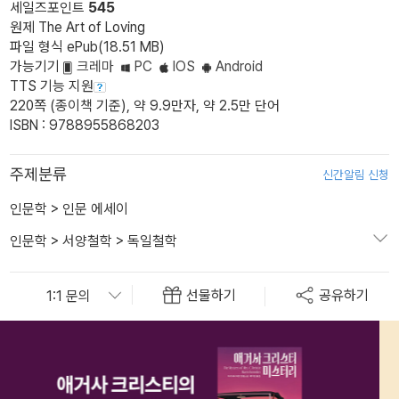
세일즈포인트
545
원제 The Art of Loving
파일 형식 ePub(18.51 MB)
가능기기
크레마
PC
IOS
Android
TTS 기능 지원
220쪽 (종이책 기준), 약 9.9만자, 약 2.5만 단어
ISBN : 9788955868203
주제분류
신간알림 신청
인문학
>
인문 에세이
인문학
>
서양철학
>
독일철학
선물하기
공유하기