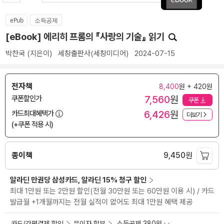
ePub
소득공제
[eBook] 에리히 프롬의 『사랑의 기술』 읽기
박찬국
(지은이)
세창출판사(세창미디어)
2024-07-15
전자책
8,400
원 + 420원
7,560
원
쿠폰할인가
쿠폰
6,426
원
카드최대혜택가
더보기
(+쿠폰 적용 시)
종이책
9,450
원
알라딘 만권당 삼성카드, 알라딘 15% 청구 할인
최대 1만원 또는 2만원 할인(전월 30만원 또는 60만원 이용 시) / 카드
발급월 +1개월까지는 전월 실적이 없어도 최대 1만원 혜택 제공
카드/간편결제 할인
무이자 할부
소득공제 380원