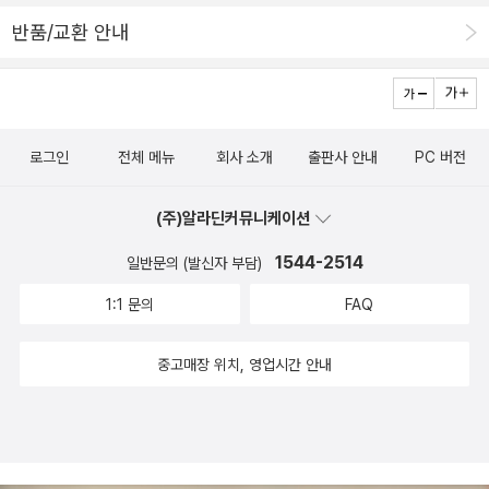
서강대학교 한국어교육원 대우전임강사 Instructor, KLEC, Sogan
g University 서울대학교 국어교육과 한국어교육전공 석사 M.A. in
반품/교환 안내
Korean Language Education, Seoul National University
로그인
전체 메뉴
회사 소개
출판사 안내
PC 버전
(주)알라딘커뮤니케이션
1544-2514
일반문의 (발신자 부담)
1:1 문의
FAQ
중고매장 위치, 영업시간 안내