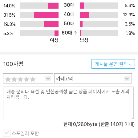
어 Writing Book 1A•1B>: 쓰기 교재입니다. 쓰기 전 말하기 활동이
30대
5.3%
14.0%
있습니다. •<서강한국어 한글>: 한글 교재입니다. •<서강한국어 문
40대
12.3%
31.6%
법•단어 참고서 1A•1B> : 문법 설명, 새 단어·표현 번역과 인덱스가
50대
3.5%
19.3%
있습니다.(영어판, 중국어판, 일본어판, 태국어판 4종) 일러두기 말
60대
1.8%
5.3%
하기 어휘 해당 과의 목표 어휘를 삽화와 함께 이해하기 쉽게 정리해
여성
남성
놓았습니다. 문법 목표 문법을 형태, 문장, 대화의 순서로 단계적으로
연습할 수 있도록 구성했습니다. 대화 목표 문법과 어휘를 활용한 예
시 대화를 통해 말하기 연습을 하는 단계입니다. 과제 지금까지 익힌
100자평
게시물 운영 원칙
목표 어휘·문법·대화를 활용하여 학습자 중심의 과제를 통해 언어를
유창하게 사용해보는 단계입니다. 과에 따라 부록이나 QR코드로 정
카테고리
보 카드를 제공합니다. 읽고 말하기 읽기 전 읽기 읽기 후 듣고 말
하기 듣기 전 듣기 듣기 후 단원 마무리 학습자의 복습을 위해 목표
문법과 어휘를 정리한 페이지입니다. 집필진 Authors 이석란 Lee S
eok-ran 서강대학교 한국어교육원 교수 Professor, KLEC, Soga
ng University 이화여자대학교 한국학과 한국어교육전공 박사 수료
현재
0
/280byte (한글 140자 이내)
Ph.D. Candidate in Teaching Korean as a Foreign Languag
스포일러 포함