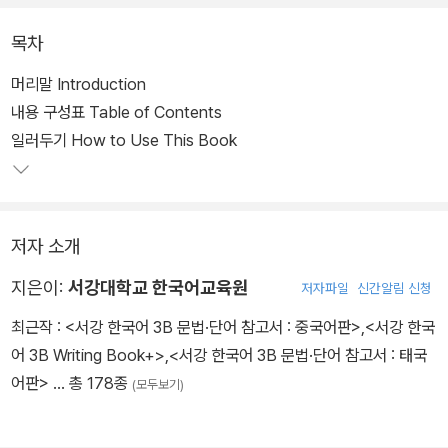
목차
1급의 정규 과정이 200시간으로 구성되어 있는 점을 고려하여 말하
기 100시간, 읽고 말하기 25시간, 듣고 말하기 25시간, 쓰기 50시
머리말 Introduction
간으로 편성하였다. 기존의 <서강한국어 Student’s Book 1A·1B>
내용 구성표 Table of Contents
와 <서강한국어 Workbook 1A·1B>를 개정하면서 <서강한국어 한
일러두기 How to Use This Book
글>과 <서강한국어 Writing Book 1A·1B>를 새로 출간하였다.
저자 소개
지은이:
서강대학교 한국어교육원
저자파일
신간알림 신청
최근작 :
<서강 한국어 3B 문법·단어 참고서 : 중국어판>
,
<서강 한국
어 3B Writing Book+>
,
<서강 한국어 3B 문법·단어 참고서 : 태국
어판>
… 총 178종
(모두보기)