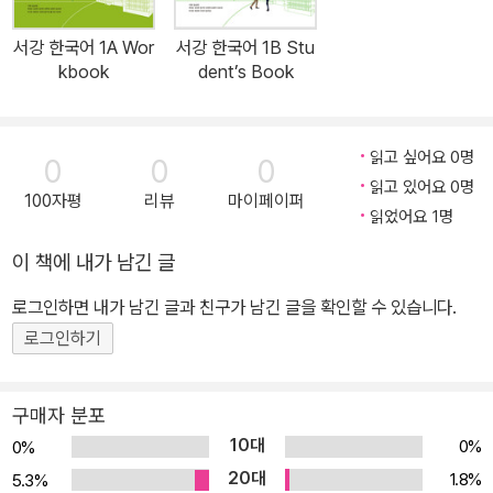
던 쓰기 교재를 정리하고 추가 집필하였습니다. <서강한국어 Stude
nt’s Book>의 모든 내용은 그림을 보면 직관적으로 맥락을 파악할
서강 한국어 1A Wor
서강 한국어 1B Stu
수 있도록 하였습니다. 아울러 어휘와 문법 학습은 대화와 활동을 통
kbook
dent’s Book
해 유창성과 정확성을 키울 수 있게 하였습니다. QR코드를 스캔하면
대화문 녹음 파일이 연결되도록 하였고 다양하고 재미있는 서강 고유
의 대화 활동을 부록 에 실었습니다. 단어와 표현은 주어진 맥락에서
읽고 싶어요 0명
0
0
0
의 의미를 번역하여 별책 <문법단어 참고서>에 담았습니다. 문화
읽고 있어요 0명
100자평
리뷰
마이페이퍼
영역은 사진이나 삽화만으로도 이해할 수 있게 구성하였으며, 한글
읽었어요 1명
학습과 한국 문화 관련 쇼츠 동영상을 QR코드로 유튜브에 연결하여
이 책에 내가 남긴 글
한국 실생활의 이해를 돕습니다. <서강한국어 개정 3판>이 한국 문
로그인하면 내가 남긴 글과 친구가 남긴 글을 확인할 수 있습니다.
화에 관심을 가지고 한국어 공부에 도전하는 한국어 학습자와 효율적
인 수업을 준비하는 교수자에게 유용한 교재가 되기를 바랍니다. <서
로그인하기
강한국어 Student’s Book 1A•1B> (3판) 시리즈 교재의 구성은 다
음과 같습니다. •<서강한국어 Student’s Book 1A•1B>: 말하기·읽
구매자 분포
기·듣기 교재입니다. •<서강한국어 Workbook 1A•1B>: Studen
10대
0%
0%
t’s Book 의 보조교재로 숙제 및 복습으로 사용합니다. •<서강한국
20대
1.8%
5.3%