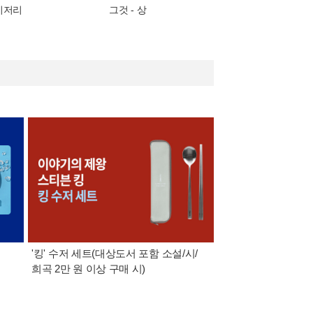
미저리
그것 - 상
'킹' 수저 세트(대상도서 포함 소설/시/
8월 특별 선물. 각도 
희곡 2만 원 이상 구매 시)
이동식 빨래 바구니