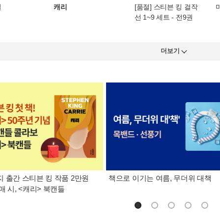
일
캐리
[품절] 스티븐 킹 걸작
선 1~9 세트 - 전9권
더보기
 출간 스티븐 킹 작품 2만원
책으로 이기는 여름, 무더위 대책
매 시, <캐리> 북캔들