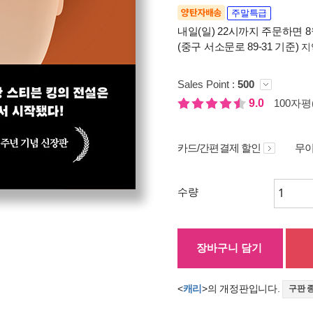
양탄자배송
주말특급
내일(일) 22시까지 주문하면 8월
(중구 서소문로 89-31 기준)
지
Sales Point :
500
9.0
100자평(
카드/간편결제 할인
무이
수량
장바구니 담기
<
캐리
>의 개정판입니다.
구판 