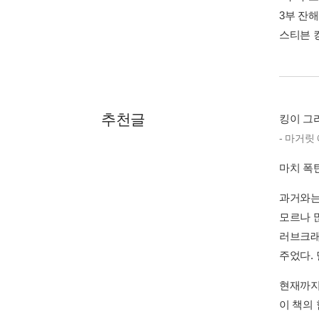
3부 잔해 
스티븐 킹
추천글
킹이 그
- 마거릿
마치 폭
과거와는
모르나 많
러브크래
주었다.
현재까지
이 책의