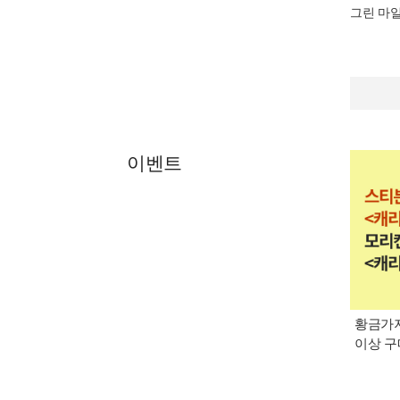
그린 마
이벤트
황금가지
이상 구