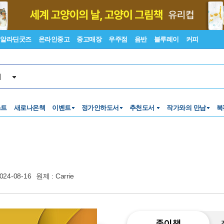
알라딘굿즈
온라인중고
중고매장
우주점
음반
블루레이
커피
서
스트
새로나온책
이벤트
정가인하도서
추천도서
작가와의 만남
북
024-08-16
원제 : Carrie
종이책