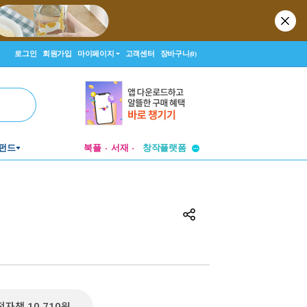
로그인
회원가입
마이페이지
고객센터
장바구니
(0)
투비컨티뉴드
창작플랫폼
펀드
북플
서재
투비컨티뉴드