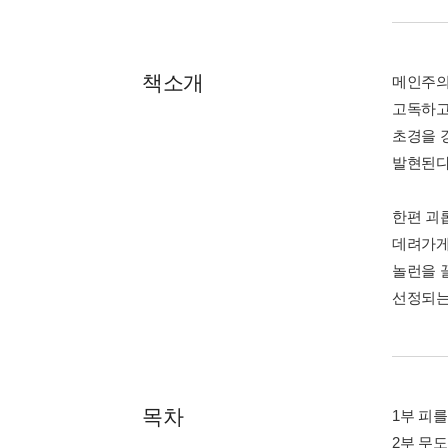
책소개
메인주의
고독하고
초경을 
발현된다
한편 괴
데려가게
놀런을 
선정되는
목차
1부 피를
2부 무도