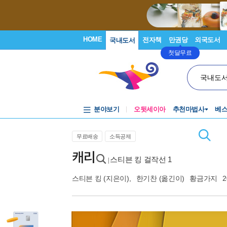
HOME
전자책
만권당
외국도서
국내도서
첫달무료
국내도
분야보기
오뒷세이아
추천마법사
베
무료배송
소득공제
캐리
스티븐 킹 걸작선 1
|
스티븐 킹
(지은이),
한기찬
(옮긴이)
황금가지
2