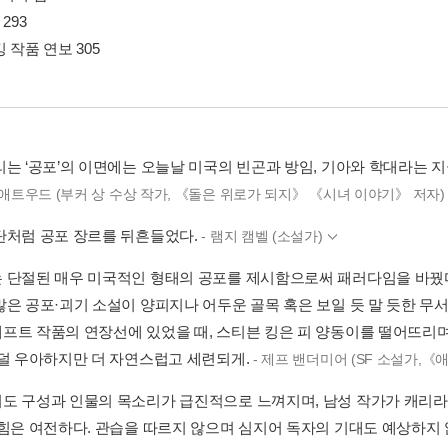
293
 작품 연보 305
리는 ‘공포’의 이면에는 오늘날 미국의 빈곤과 방임, 기아와 학대라는 지
 애트우드 (부커 상 수상 작가, 《돌은 위로가 되지》 《시녀 이야기》 저자
탄처럼 공포 장르를 뒤흔들었다.
- 램지 캠벨 (소설가)
 단절된 매우 미국적인 형태의 공포를 제시함으로써 패러다임을 바꿨다
은 공포·괴기 소설이 양피지나 어두운 골목 혹은 보일 듯 말 듯한 무서운 
프트 작품의 연장선에 있었을 때, 스티븐 킹은 피 양동이를 떨어뜨리
 덜 우아하지만 더 자연스럽고 세련되게.
- 제프 밴더미어 (SF 소설가,
도 구성과 인물의 목소리가 급진적으로 느껴지며, 남성 작가가 캐리라
 힘은 여전하다. 관습을 따르지 않으며 심지어 독자의 기대도 예상하지