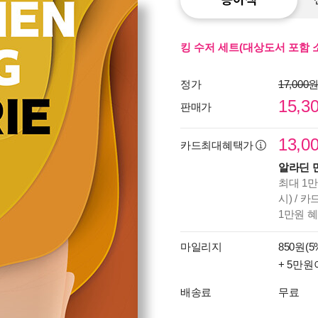
킹 수저 세트(대상도서 포함 소
정가
17,000
15,3
판매가
13,0
카드최대혜택가
알라딘 
최대 1만
시) / 
1만원 
마일리지
850원(5
+ 5만원
배송료
무료