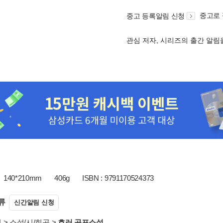
중고로
중고 등록알림 신청
관심 저자, 시리즈의 출간 알
140*210mm
406g
ISBN : 9791170524373
류
신간알림 신청
서
>
소설/시/희곡
>
호러.공포소설