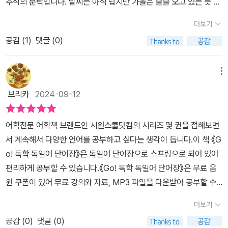
추석의 문턱입니다. 날씨는 아직 덥지만 가을은 슬슬 오고 있는 듯 합
등"도 마련한 디자인입니다. 책을 처음 받았을 때 너무 예쁘고 신기해
니다. 코로나19가 큰 고비는 넘겼다고 하지만 기승을 부리고 있어 걱
서 몇 번이나 들춰 보고 외관을 감상했습니다. 외관뿐 아니라 컨텐츠
더보기
정이 앞섭니다. 아무쪼록 건강관리 잘 하시기 바랍니다. 지난 8월까
도, 올컬러 편집에 일러스트도 있고 다양한 폰트 처리를 해서 학습 사
공감 (
1
)
댓글 (0)
지 공부 그리고 독서에 힘을 쏟을 예정이었습니다만 신간에 대한 달
항이 눈에 쏙쏙 들어옵니다. 저희 때에도 이런 책이 좀 있었으면 얼마
콤한 유혹을 꺾지 못해서 쉽지 않았음을 고백하고자 합니다. 독일어
나 의욕뿜뿜하면서 열심히 공부했을까 싶습니다. 독일어로 데이를 T
단어에 대한 이해, 그리고 독일어에 대한 끝없는 관심 등을 통해서 독
메뉴
ag(탁), 주(週)를 Woche(보헤)라고 합니다. Woche 4의 Tag 19
일어를 올바로 이해할 수 있는 시간이 되셨으면 합니다. 필자가 과거
를 보면 p235에 Verkehrsmittel이 나옵니다. 뜻은 책에 나오듯
브리카
2024-09-12
영어와 일본어를 공부할 때는 단어 중심으로 공부하지 않고 문법과
이 교통수단인데, 성(gender)이 중성임은 해당 명사 앞에 중성 정관
생활어학 중심으로 공부를 했었습니다. 1980년대에서 1990년대 초
사 das가 표시되어서 알 수 있습니다. 이 단어는 복합명사인데, Verk
어학전문 어학책 브랜드인 시원스쿨닷컴의 시리즈 몇 권을 접해보면
반에 대한민국에서 행해진 외국어 학습의 풍경이기도 했습니다. 그런
ehr는 교통이라는 뜻 외에 "거래"라는 뜻이 있고, 법학 전공자라
서 계속해서 다양한 언어를 공부하고 싶다는 생각이 듭니다.이 책 《G
데 저는 그보다 단어 암기가 외국어 공부에 있어서는 절대 중요하다
면 이 단어가 눈에 익을 것입니다. mittel은 영어의 medium과 같습
o! 독학 독일어 단어장》은 독일어 단어장으로 스프링으로 되어 있어
는 사실을 애초부터 알고 있었습니다. 그런데 그 당시 선생님들은 문
니다. p234를 보면 Pizza라는 단어를 배우며(독일어라서 대문자
편리하게 공부할 수 있습니다.《Go! 독학 독일어 단어장》은 무료 음
법쪽에 포커스를 맞추어서 강의를 했었습니다. 단어의 중요성이란 전
로 시작하는 것 말고는, 이탈리아어어나 영어와 똑같습니다), Wolle
원 쿠폰이 있어 무료 강의와 자료, MP3 파일을 다운받아 공부할 수
혀 알지 못한채로 말입니다. 제가 '모든 외국어는 단어를 배워야 하며
n wir eine Pizza teilen? 이라는 표현도 함께 배우는데, 이때 woll
있습니다.영어를 공부할 때 영단어가 중요하듯 독일어 공부에도 독일
그 첫걸음은 가장 기초적이고 기본적인 외국어의 생김새' 라고 생각
더보기
en wir~?라는 청유 패턴과, "나누다"라는 teilen이라는 동사도 배우
어 단어가 중요합니다.세로운 언어를 배울 때 단어의 중요성은 아무
합니다. 필자가 한국어, 일본어, 영어, 독일어의 처음부터 다시한 번
게 됩니다(저 뒤 p345에, teilen이 다시 표제어로 나옵니다). 이렇
공감 (
0
)
댓글 (0)
리 강조해도 지나치지 않다고 할 수 있습니다.일상 회화부터 시험용