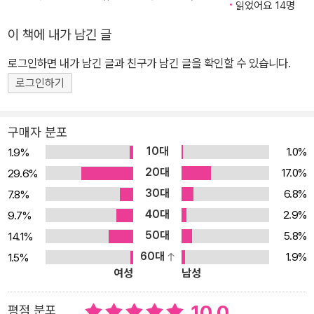
가 체크박스에 표시하고, 다시 한번 반복 학습하세요. 5. 다양한 무료
읽었어요 14명
학습자료 제공 무료 원어민 MP3를 들으며 단어와 예문을 정확한 발
이 책에 내가 남긴 글
음으로 따라해 보세요. 그리고 독일어 핵심 문법 PDF, 독일어 어휘
로그인하면 내가 남긴 글과 친구가 남긴 글을 확인할 수 있습니다.
노트 PDF를 통해 배운 내용을 복습하고 탄탄한 독일어 실력까지 함
께 쌓아 보세요. ▶ 해당 도서의 무료 학습자료와 유료 동영상 강의는
로그인하기
시원스쿨 독일어 사이트에서 만나실 수 있습니다. (germany.siwon
school.com)
구매자 분포
10대
1.0%
1.9%
20대
17.0%
29.6%
30대
6.8%
7.8%
40대
2.9%
9.7%
50대
5.8%
14.1%
60대
1.9%
1.5%
여성
남성
10.0
평점 분포