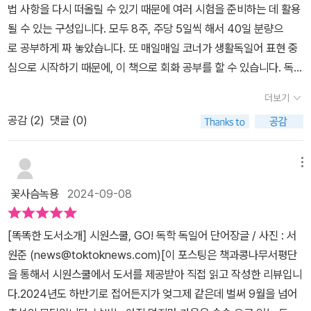
법 사항을 다시 떠올릴 수 있기 때문에 여러 시험을 준비하는 데 활용
될 수 있는 구성입니다. 모두 8주, 주당 5일씩 해서 40일 분량으
로 공부하게 짜 놓았습니다. 또 매일매일 코너가 생활독일어 표현 중
심으로 시작하기 때문에, 이 책으로 회화 공부를 할 수 있습니다. 독일
어 원어민의 목소리로 녹음된 음원을 따로 시원스쿨 사이트 독일
더보기
어 섹션에서 다운받을 수 있습니다. 단 회원가입 후 쿠폰 번호를 등록
공감 (
2
)
댓글 (0)
해야 하는 절차를 요구합니다. 시원스쿨 음원 중에는 절차 필요 없
이 바로 다운받게 해 둔 것도 있지만 이 교재는 그렇지 않습니
다. 또 이 책 저자 김범식 선생은 시원스쿨 소속 강사분이 아니라 BS
메뉴
K라는 별개 어학원의 대표님입니다. (*출판사에서 제공한 도서를 읽
꽃사슴녹용
2024-09-08
고 솔직하게, 주관적으로 작성한 후기입니다.)사실 저는 처음에 단어
장이라고 해서 제한된 수의 단어만 수록한 암기 보조 교재인 줄 알았
[똑똑한 도서소개] 시원스쿨, GO! 독학 독일어 단어장글 / 사진 : 서
는데, 이렇게 볼륨이 두껍고, 독일어 실력 향상을 다각도로 의도한 종
원준 (news@toktoknews.com)[이 포스팅은 책과콩나무서평단
합(comprehensive) 참고서인 줄은 전혀 짐작하지 못했습니다. 일
을 통해서 시원스쿨에서 도서를 제공받아 직접 읽고 작성한 리뷰입니
력 형태라고도 볼 수 있고, 정확하게는 스프링북에다가 소프트커버
다.2024년도 하반기로 접어든지가 엊그제 같은데 벌써 9월을 넘어
를 한 번 더 둘러서 책장에 꽂았을 때 제목과 디자인이 드러나는 "책