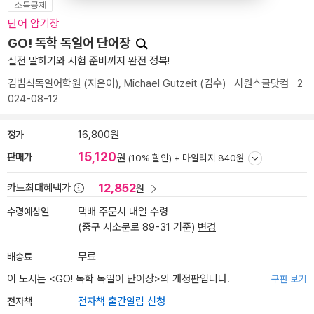
소득공제
단어 암기장
GO! 독학 독일어 단어장
실전 말하기와 시험 준비까지 완전 정복!
김범식독일어학원
(지은이),
Michael Gutzeit
(감수)
시원스쿨닷컴
2
024-08-12
정가
16,800원
15,120
판매가
원
(10% 할인) +
마일리지 840원
12,852
카드최대혜택가
원
수령예상일
택배 주문시 내일 수령
(중구 서소문로 89-31 기준)
변경
배송료
무료
이 도서는 <
GO! 독학 독일어 단어장
>의 개정판입니다.
구판 보기
전자책
전자책 출간알림 신청