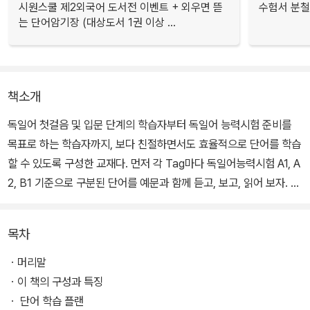
시원스쿨 제2외국어 도서전 이벤트 + 외우면 뜯
수험서 분철
는 단어암기장 (대상도서 1권 이상 ...
책소개
독일어 첫걸음 및 입문 단계의 학습자부터 독일어 능력시험 준비를
목표로 하는 학습자까지, 보다 친절하면서도 효율적으로 단어를 학습
할 수 있도록 구성한 교재다. 먼저 각 Tag마다 독일어능력시험 A1, A
2, B1 기준으로 구분된 단어를 예문과 함께 듣고, 보고, 읽어 보자. 나
의 현재 수준과 목표에 맞게 단계별 학습 속도를 조절할 수 있다. 연습
문제로 실력 점검까지 마쳤다면 마지막으로 잠시 쉬어 갈 수 있는 독
목차
일 Talk 코너에서 독일어를 좀 더 흥미롭게 만나 볼 수 있다.
ㆍ머리말
▶ 해당 도서의 무료 학습자료와 유료 동영상 강의는 시원스쿨 독일
ㆍ이 책의 구성과 특징
어 사이트에서 만나실 수 있습니다. (germany.siwonschool.co
ㆍ 단어 학습 플랜