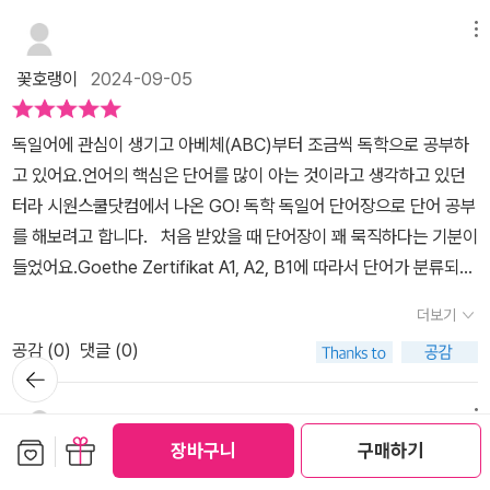
있어요. 단어장에 실린 단어가 총 2천 개 정도 되는데 하루에 50단어
자주 사용하는 예문을 추가하여 단어와 함께 연계하여 외우면 좋다.
씩 학습하면 40일 만에 끝낼 수 있습니다. 물론 한번 본다고 끝은 아
메뉴
이렇게 공부하면 단어 뿐 아니라 독일어 회화 실력까지 올릴 수 있기
니겠죠? 복습은 필수!) 날짜마다 A1~B1까지 수준의 단어가 적절하
때문이다. 책 본문에 나오는 모든 단어와 예문은 시원스쿨 독일어 홈
꽃호랭이
2024-09-05
게 섞여있습니다. ​​이 책과 함께 제공되는 원어민 음성을 들으면서 표
페이지에서 mp3를 다운받아 원어민 음성으로 들을 수 있다. 열심히
제어도 열심히 보고, 이 표제어가 쓰인 예문도 꼼꼼하게 보는 겁니다.
책을 보며 듣고 따라하는 것을 반복하다 보면 단어를 쉽게 암시하는
독일어에 관심이 생기고 아베체(ABC)부터 조금씩 독학으로 공부하
문장을 한번 따라 써 보는 것도 좋을 것 같아요. 그리고 큰소리로 따라
것은 물론이고 듣기 실력과 회화 실력까지 갖출 수 있다는 장점이 있
고 있어요.언어의 핵심은 단어를 많이 아는 것이라고 생각하고 있던
읽어보는 겁니다. 이렇게 일주일에 5일을 공부하는 것이 한주의 분량
다.​<GO!독학 독일어 단어장>는 일부 단어에 귀여운 삽화가 함께 나
터라 시원스쿨닷컴에서 나온 GO! 독학 독일어 단어장으로 단어 공부
이에요. 책 앞쪽에는 단어 학습플랜이 있어서 공부한 날짜를 기록하
와 있다. 해당 단어나 예문 상황에 딱 들어맞는 일러스트가 눈을 사로
를 해보려고 합니다. 처음 받았을 때 단어장이 꽤 묵직하다는 기분이
고 A1~B1까지 각 수준의 단어를 암기했는지 그리고 복습도 했는지
잡는다. 이 그림을 함께 보면서 단어를 외우면 더 쉽게 외울 수 있다.
들었어요.Goethe Zertifikat A1, A2, B1에 따라서 단어가 분류되어
체크하면서 학습하는 단어장입니다. ​​하루치 단어를 다 보면 마지막으
표제어와 함께 외우면 좋은 단어들이 보라색으로 또 나와 있고, 군데
있었고 책 한권에 2,000개의 단어를 공부할 수 있다고하니 도톰한
로 정리 차원에서 연습문제를 풀어봅니다. 단어를 직접 써보는 문제
더보기
군데 Tip으로 문법이나 필수 구문, 유의어 비교 등의 설명을 해 준다.
이유를 알 것 같더라구요. 열심히 외우는 일만 남았다는!그리고 스프
도 있어서 철자를 정확하게 암기했는지 확인해 보기에 좋은 것 같아
시험을 준비하고 있다면 꼭 이 Tip도 꼼꼼하게 공부하는 것이 좋다.​
공감 (
0
)
댓글 (0)
링으로 제본되어 있어서 책이 두꺼워도 잘 펴지는 건 정말 장점 중에
뒤로가
요. 주차마다 독일의 아름다운 도시 풍경을 보여주는 사진이 있어서
이렇게 Tag하나에 나와 있는 단어를 다 공부하고 나면 간단한 연습
기
장점이에요. 시원스쿨 독일어 홈페이지에서 무료 음원 쿠폰을 등록
얼른 독일에 가보고 싶은 마음이 들어 학습의욕이 더욱더 생겨납니
문제가 나와 있다. 빈칸 채우기, 단어 뜻 맞ㄱ 연결하기, 비교급-최상
하면 원어민 MP3를 다운 받을 수 있습니다.요즘 QR코드로 많이 나
메뉴
다.​​-출판사로부터 책을 제공받아 자유롭게 썼습니다-#GO! 독학 독
급 쓰기 등 필수 문제들이니 내가 외운 것을 체크할 겸 빠르게 푸는 것
보관함담기
선물하기
장바구니
구매하기
오는데 다음 개정판에는 이 부분이 개선되면 좋겠다는 생각이 들었어
일어 단어장 #시원스쿨닷컴 #김범식독일어학원​
jinaelove123
2024-09-08
을 추천한다. 바로 아랫부분에 정답이 있어 즉시 피드백이 가능하다.​
요.물론 독일어를 공부하겠다는 일념하에 열심히 쿠폰 긁고 다운로드