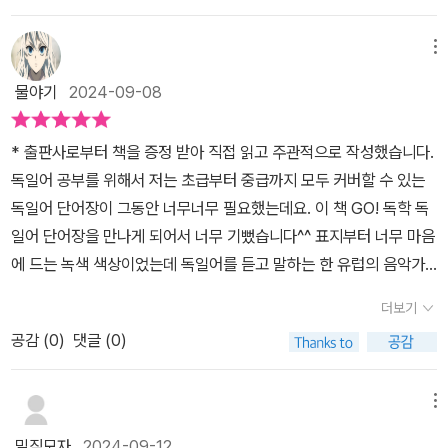
공부하기로 한 이유는 다른 무엇보다도 언어의 기본이 중요하다고 생
게 이 책은, 표현이나 단어를 배우며 그에 딸린 여러 확장 사항을 자연
및 고급 독일어까지 모든 말과 글의 가장 기초가 되는 것이 바로 탄탄
각했기 때문입니다. 영어의 알파벳이나 일본어의 히라가나, 가타카
스럽게 학습시키는 점이 또한 능률적입니다. 바로 뒤에 나오는 reser
한 단어 학습량이기 때문입니다.《Go! 독학 독일어 단어장》의 단어들
메뉴
나, 그리고 독일어의 변형 알파벳 등은 중요성이 생각보다 큽니다. 이
vieren(예약하다)라는 동사는 본래 다른 언어, 즉 프랑스어에서 차용
은 각 장마다 독일어능력시험을 기준으로 구분된 단어를 예문과 함께
렇게 기초를 배운 다음 반드시 학습해야 할 부분은 바로 단어입니다.
물야기
2024-09-08
한 것입니다(영어도 사정이 같죠). 이렇게 외국어에서 들여온 동사
듣고 보고 공부합니다.현재 자신의 수준과 목표에 맞춰 각 단계별 학
외국어는 그 특성상 단어를 모르고는 의사소통이 전혀 되지 않습니
는 어미(ending)가 -ieren으로 끝납니다. 재미있는 건, Tag 20(p2
습 속도를 조절할 수 있습니다. 성벼로가 수에 따른 관사와 변화형까
다. 아주 어렸을 때 말을 배우는데 문법부터 배웁니까? 아니죠! 단어
* 출판사로부터 책을 증정 받아 직접 읽고 주관적으로 작성했습니다.​​​
49)의 0984번 표제어가 Krimi입니다. 이게 한국의 어느 탄산음
지 한눈에 들어오도록 만들었습니다.총 8주차의 단어 학습 플랜으로
부터 배웁니다. 그런데 대부분의 외국어 선생님들은 단어에 대해서는
독일어 공부를 위해서 저는 초급부터 중급까지 모두 커버할 수 있는
료 브랜드는 아니고, 책에 나오듯이 "추리소설, 범죄수사물"이란 뜻입
되어 있고 공부한 날과 암기 확인, 복스 체크까지 확인할 수 있습니다.
무시하고 생활어학과 문법 위주로 강의합니다. 이 방식을 단어 중심
독일어 단어장이 그동안 너무너무 필요했는데요. 이 책 GO! 독학 독
니다. 물론 겉모습으로 보아 프랑스어, 혹은 영어의 criminal에서 따
1 Tag엔 50개의 단어가 있으며, 하루에 50단어를 총 40일 암기 코
으로 바꿔야 하지 않겟느냐고 저는 생각합니다. 제가 독일어 단어장
일어 단어장을 만나게 되어서 너무 기뻤습니다^^ 표지부터 너무 마음
온 게 명백하죠(더 먼 어원은 고전 라틴어). 영국이나 프랑스가, 문예
스로 정리했습니다. 한 권의 단어장을 공부하면 2000개의 단어를 암
을 구한 이유도 독일어를 제대로 배우려면 단어에 대한 지식이 있어
에 드는 녹색 색상이었는데 독일어를 듣고 말하는 한 유럽의 음악가
로서 이런 범죄(해결)물 장르가 일찍 발전했기 때문에 이런 쪽에서
기하는 것입니다.독일어에 나타나는 단어의 성별과 수에 따른 관사와
야 한다고 보기 때문입니다. 이번 포스팅에서 소개해 드릴 GO! 독학
가 그려져 있는 표지였습니다. 김범식독일어학원의 김범식 원장님이
는 문화 후진국이기도 했던 독일이 차용했을 것입니다. 물론 독일(권)
변화형까지 한눈에 익힐 수 있게 정리했습니다.실제 원어민이 자주
더보기
독일어 단어장은 필자의 오랜 고민 끝에 선택한 독일어 단어 교재입
집필하였고 현재 서울외국어고등학교에서 재직중인 Michael Gutz
은 모차르트, 베토벤 등의 서양고전음악 완성자, 칸트나 헤겔, 마흐 같
사용하는 예문으로 단어 암기력을 향상시킬 수 있고 말하기 훈련까지
니다. 이 책은 독일어 첫걸음 및 입문 단계의 학습자부터 독일어 능력
공감 (
0
)
댓글 (0)
eit 선생님께서 감수하신 독일어 단어책입니다. ​먼저 독일어는 언어
은 천재적 철학 지성을 낳은 위대한 문화의 중심이기도 합니다. 같
가능합니다.원어민 MP3를 통해 발음도 연습할 수 있습니다. 단어와
시험 준비를 목표로 하는 학습자까지가 그 대상인 책으로 독일어 단
학적으로 영어와 세상에서 가장 가깝고 친근한 서게르만어 계통의 언
은 페이지에는 얼굴이라는 뜻의 Gesicht, 어렸을 때 학교에서 독일
예문 상황에 맞는 귀여운 삽화가 그려져 있어 그림으로 연상 작용을
어를 효율적으로 학습할 수 있도록 구성하였습니다. 다만 독일어 첫
어로서 영어 학습에 익숙한 우리나라 사람들이 그나마 가장 쉽고 친
어를 배웠다면 모를 수가 없는 Lektion 같은 단어(영어의 lesson
메뉴
일으킵니다.예문에 제시된 새 단어들을 바로 아래 제시하여 잘 모르
걸음 교재가 없는 터라 고민을 한 끝에 시원스쿨에서 교재가 있음을
근하게 배울 수 있는 유럽어라는 위치에 있기 때문에 유럽어를 배워
과 같습니다)도 나옵니다. p279에는 Ich meine, dass du recht h
는 단어도 바로바로 이해할 수 있습니다. Tag의 마지막엔 연습문제
밀짚모자
2024-09-12