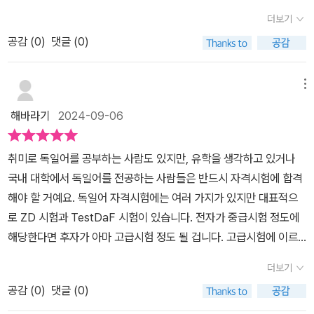
뿐 아니라 영어보다 알파벳이 많고 다양한 규칙과 변화형 등이 있어
을 추천합니다.'포스팅은 해당 업체로부터 도서를 무료제공받아 작성
더보기
배우기 어려운 언어로 유명하다. 특히 외국어 실력을 한 단계씩 더 올
하였습니다.'
공감 (
0
)
댓글 (0)
릴 때 가장 부족한 부분은 보통 어휘이다. 영어를 공부할 때처럼 일상
회화부터 시험, 고급 독일어 등등 모든 분야의 언어를 공부할 때 '단
어'가 큰 비중을 차지한다.​​<GO!독학 독일어 단어장>은 ZD A1부터
메뉴
B1까지의 독일어 단어 2000개와 추가로 자주 쓰는 단어나 필수 단
해바라기
2024-09-06
어를 수록하여 독일어능력시(GZD)자격증을 준비하는 학습자들에게
도 많은 도움을 줄 수 있다. 시험을 준비하기 위해서는 해당 시험에 자
​​​​취미로 독일어를 공부하는 사람도 있지만, 유학을 생각하고 있거나
주 출제되는 단어 위주로 따로 학습하는 것이 좋기 때문이다. 하루 5
국내 대학에서 독일어를 전공하는 사람들은 반드시 자격시험에 합격
0단어, 총40일을 외우면 이 책에 나온 단어를 1회독 할 수 있도록 구
해야 할 거예요. 독일어 자격시험에는 여러 가지가 있지만 대표적으
성되어 있다. ​<GO!독학 독일어 단어장>을 살펴보면 가장 먼저 Woc
로 ZD 시험과 TestDaF 시험이 있습니다. 전자가 중급시험 정도에
he에서 다룰 각 Tag의 문장들이 나온다. 제시된 문장 모두 일상생활
해당한다면 후자가 아마 고급시험 정도 될 겁니다. 고급시험에 이르
에서 자주 쓰는 표현이기 때문에 반드시 알아두면 좋다. 주제 문장과
기까지도 중급에서 요구하는 어휘는 필요하겠죠? 단어 학습은 필수
함께 각 단어가 A1, A2, B1 체계에 따라 구성되어 있다. 모두 다 외우
더보기
이자 기본입니다.​​[GO! 독학 독일어 단어장]은 유럽 언어 레벨 기준
는 것도 좋지만 시간적 제한이 있다면 본인에게 필요한 등급에 맞는
공감 (
0
)
댓글 (0)
B1에 해당하는 ZD 시험까지 커버할 수 있도록 단어가 잘 정리되어
단어 위주로 빠르게 공부하는 편이 좋다.​각 단어마다 실제 원어민이