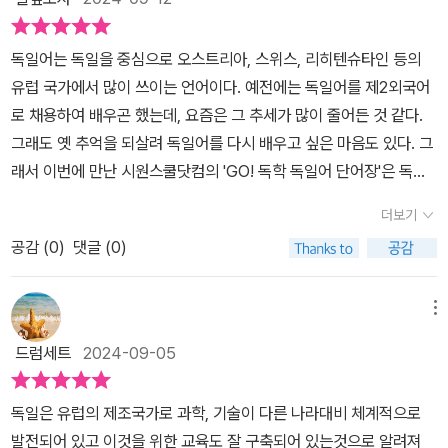
확인하고 추가로 구매를 이번주 중에 할 예정입니다. 마치면서 모든
보고 싶은 생각을 그동안 마음속에서만 키우고 계셨던 분들이라면 이
ast.라는 문장이 나옵니다. 책에서 설명했듯, "나는 네가 옳다고 생각
가 있어 연습문제를 통해 실력 점검과 복습이 필수라는 것을 알게 됩
어학의 기본은 문법이 아닙니다. 단어와 그 시작이 되는 알파벳입니
책으로 기본적인 독일어 단어들을 외우면서 어휘력을 증진시키면 어
해."라는 뜻입니다. 영어와는 달리, 주문장의 동사 뒤에 저렇게 쉼표
니다.​출판사로부터 도서를 제공받아 작성한 리뷰입니다
독일어는 독일을 중심으로 오스트리아, 스위스, 리히텐슈타인 등의
다. 이번에 읽어본 Go! 독학 독일어 단어장을 Go! 독학 독일어 첫걸
떨까 싶습니다. 이 책은​ oder(또는), warten(기다리다) 등 독일어에
가 찍힌 후에 부문장이 온다는 게 특이합니다. 또 종속접속사 das
유럽 국가에서 많이 쓰이는 언어이다. 예전에는 독일어를 제2외국어
음과 함께 잘 활용해서 향후 공부할 때 유효 적절하게 써먹을 수 있도
서 매우 자주 사용되는 기본적인 단어부터 구성이 되어 있어서 스타
s 같은 것도, 1990년대 후반 철자법이 개정되기 전 같으면 에스체트
로 채용하여 배우곤 했는데, 요즘은 그 추세가 많이 줄어든 것 같다.
록 철저하게 공부할 예정입니다. 그래서 남은 저의 인생에도 도움이
터 겸 중급 수준까지 커버할 수 있는 단어장입니다. ​초반 독일어 공부
를 살려 daß라고 쓰였을 것입니다(영어의 종속접속사 that과 기능
그래도 옛 추억을 되살려 독일어를 다시 배우고 싶은 마음도 있다. 그
된다면 참 좋겠다는 생각을 개인적으로 해보게 됩니다. 아차!! 사실 이
에 굉장히 큰 힘이 되어줄 수 있는 교재라고 생각해요. 국제적으로 공
이 비슷합니다). 부문장이라서 어순이 저렇게 recht hast이며, 주문
래서 이번에 만난 시원스쿨닷컴의 'GO! 독학 독일어 단어장'은 독일
책의 제본은 스프링으로 구성이 되어 있다는 것이 다른 책과 틀립니
인되는 독일어 시험인 ZD에서의 A1에서 중급 수준인 B1까지 커버되
장이었으면 du hast recht처럼 되었을 것입니다. recht haben이
어를 학습하는데 큰 도움이 될 것 같다.김범식독일어학원의 원장님인
다. 일부 수험서나 외국어도서에서도 도입한 방식이어서 큰 의미를
는 단어들이 있기 때문에 독일어 소양을 갖추기에는 손색이 없겠네요
라는 숙어도 알아 둬야 하겠습니다. p396을 보면 꽃병, 도자기라
더보기
김범식님이 펴낸 'GO! 독학 독일어 단어장'은 스프링 제본 형태로 구
가지긴 힘들어 보입니다만 차별화를 시도했다는 부분에서는 높게 평
:) 영어 단어장에만 익숙한 대한민국 학습자들에게 이젠 독일어 단어
는 뜻의 (die) Vase가 나오는데 이 단어도 프랑스어(혹는 영어)에
공감 (
0
)
댓글 (0)
성되어 공부하기 편하게 되어 있다. 그리고 각 Tag마다 독일어능력
가할 만 하다고 생각합니다.
장도 추천해봅니다!
서 들여온 것이라 [파제] 가 아니라 [바제] 비슷하게 읽힙니다. 영어
시험 A1, A2, B1 기준으로 단어들이 구분되어 난이도를 쉽게 파악할
단어로도, 이 말은 [베이스]로뿐 아니라 [바스]처럼 읽기도 합니다(특
수 있고, 나의 현재 수준과 목표에 맞춰 학습할 수 있다. 그리고 책에
메뉴
히 영국에서). p397에는 시(詩)라는 뜻의 Gedicht, 농부라는 뜻
서 제공하는 무료 원어민 MP3파일을 통해 네이티브 발음으로 단어
의 Bauer가 다 나오는데, <경기병 서곡>으로 유명한, 오스트리아
드럼세트
2024-09-05
와 예문을 들으면서 학습할 수 있다.저자가 추천하는 학습방법은 첫
의 작곡가 프란츠 폰 주페의 오페레타 <시인과 농부(Dichter und B
번째 단어와 예문을 책을 보고, 듣고, 따라하기, 두번째 책 안보고, 듣
auer)>가 생각나기도 했습니다. 이로써 시원스쿨의 독일어 첫걸
독일은 유럽의 제조국가로 과학, 기술이 다른 나라대비 체계적으로
고, 따라하기, 마지막 세번째는 책 보고 따라한 다음 듣고 확인하면서
음, 문법 교재에 이어 이 단어장까지 모두 리뷰를 마친 셈입니다. 기분
발전되어 있고 이것을 위한 교육도 잘 구축되어 있는것으로 알려져