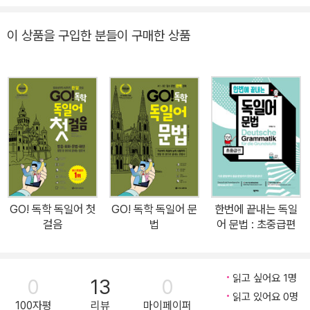
각 Tag마다 A1, A2, B1 단계별로 단어를 구분하여 현재 내 수준에 맞
게 학습 속도를 스스로 조정하고 설정할 수 있도록 구성하였습니다.
이 상품을 구입한 분들이 구매한 상품
2. 모든 표제어 관사, 변화형 표시! 성별, 격, 문법 규칙, 변화형… 단어
공부하기도 전에 외워야 할 게 너무 많다고요? 한눈에 편하게 공부할
수 있도록, 모든 표제어에 성별과 수에 맞는 관사 및 변화형을 수록했
습니다. 이 단어는 남성 명사니, 복수에는 e가 붙니 일일이 외우지 마
시고, 이 책에 실린 올바른 관사와 변화형을 통으로 붙여 반복 학습하
며, 자연스럽게 익히세요. 3. 생생한 예문으로 실전 말하기까지 한번
에! 단어를 아무리 달달 외워도, 실제 문장에서 적용하지 못하면 소용
없습니다. 회화와 시험에 꼭 나오는 리얼 예문을 통해 단어를 바로 문
장에서 활용해 보며, 암기 효과 향상은 물론 진짜 말할 수 있는 살아
GO! 독학 독일어 첫
GO! 독학 독일어 문
한번에 끝내는 독일
있는 독일어를 내 것으로 만들 수 있도록 하였습니다. 4. 연습문제로
걸음
법
어 문법 : 초중급편
실력 점검! 많은 단어를 효율적으로 암기하기 위해서는 제대로 기억
하고 있는지, 그동안 잊어버린 단어는 없는지 수시로 실력을 점검하
고 복습해야 합니다. 목표한 단어를 모두 잘 외웠는지 각 Tag마다 연
읽고 싶어요 1명
0
13
0
습문제로 꼭 확인해 보세요. 잘 외워지지 않은 단어는 본문으로 돌아
읽고 있어요 0명
100자평
리뷰
마이페이퍼