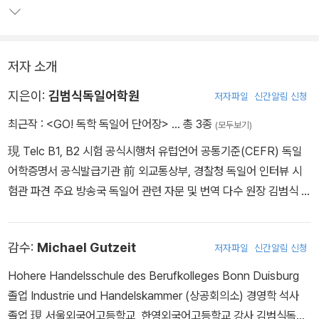
m)
저자 소개
지은이:
김범식독일어학원
저자파일
신간알림 신청
최근작 :
<GO! 독학 독일어 단어장>
… 총 3종
(모두보기)
現 Telc B1, B2 시험 공식시행처 유럽언어 공통기준(CEFR) 독일
어학증명서 공식발급기관 前 외교통상부, 경찰청 독일어 인터뷰 시
험관 파견 주요 방송국 독일어 관련 자문 및 번역 다수 원장 김범식 성
균관대학교 독어독문학과 석사 졸업 Universitat zu Koln 독어독문
학과 수학 Deutsche Handelskammer (한독 상공회의소) 통, 번
감수:
Michael Gutzeit
저자파일
신간알림 신청
역 담당 한국학원총연합회 최우수 강사상 (2003) 교육인적자원부
장관상 (2006)
Hohere Handelsschule des Berufkolleges Bonn Duisburg
졸업 Industrie und Handelskammer (상공회의소) 경영학 석사
졸업 現 서울외국어고등학교, 한영외국어고등학교 강사 김범식독일