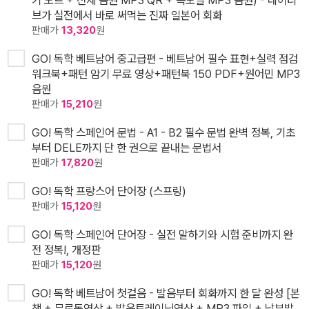
기 노트 + 전체 음원 MP3 QR + 속도별 MP3 음원) - 네이티
브가 실전에서 바로 써먹는 진짜 일본어 회화
판매가
13,320
원
GO! 독학 베트남어 중고급편 - 베트남어 필수 표현+실력 점검
워크북+패턴 암기 무료 영상+패턴북 150 PDF+원어민 MP3
음원
판매가
15,210
원
GO! 독학 스페인어 문법 - A1 - B2 필수 문법 완벽 정복, 기초
부터 DELE까지 단 한 권으로 끝내는 문법서
판매가
17,820
원
GO! 독학 프랑스어 단어장 (스프링)
판매가
15,120
원
GO! 독학 스페인어 단어장 - 실전 말하기와 시험 준비까지 완
전 정복!, 개정판
판매가
15,120
원
GO! 독학 베트남어 첫걸음 - 발음부터 회화까지 한 달 완성 [본
책 + 무료동영상 + 발음트레이닝영상 + MP3 파일 + 남부발