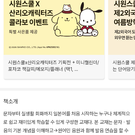
시원스쿨x산리오캐릭터즈 기획전 + 미니캘린더/
시원스쿨 제
포차코 책갈피/메모지/플래너 (택1, ...
는 단어암기장
책소개
문자부터 실생활 회화까지 일본어를 처음 시작하는 누구나 체계적으
로 쉽고 재미있게 학습할 수 있게 구성한 교재다. 본 교재는 문자ㆍ발
음의 기본 개념을 이해하고→원어민 음원과 함께 발음 연습을 할 수