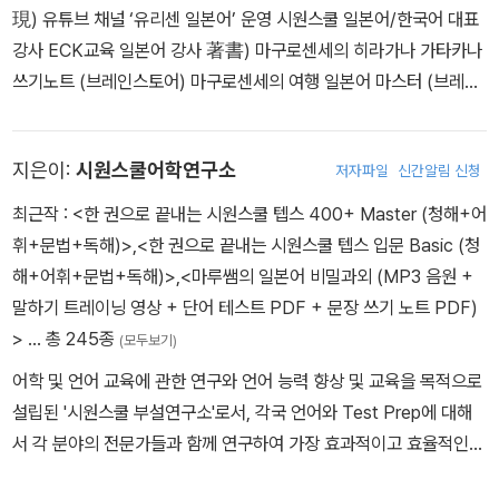
現) 유튜브 채널 ‘유리센 일본어’ 운영 시원스쿨 일본어/한국어 대표
강사 ECK교육 일본어 강사 著書) 마구로센세의 히라가나 가타카나
쓰기노트 (브레인스토어) 마구로센세의 여행 일본어 마스터 (브레인
스토어) 마구로센세의 본격 일본어 스터디 Lv 1~5 (브레인스토어)
Go! 독학 일본어 첫걸음 (시원스쿨닷컴) 한권 한달 완성 일본어 말하
지은이:
시원스쿨어학연구소
저자파일
신간알림 신청
기 LV 1~3 (시원스쿨닷컴) 일본어 말하기 훈련 기초편, 실전편 (시원
스쿨닷컴) JLPT 일본어 문법 N5, N4, N3 (BOOKK) The바른 일
최근작 :
<한 권으로 끝내는 시원스쿨 텝스 400+ Master (청해+어
본어 Step1 (ECK교육)
휘+문법+독해)>
,
<한 권으로 끝내는 시원스쿨 텝스 입문 Basic (청
해+어휘+문법+독해)>
,
<마루쌤의 일본어 비밀과외 (MP3 음원 +
말하기 트레이닝 영상 + 단어 테스트 PDF + 문장 쓰기 노트 PDF)
>
… 총 245종
(모두보기)
어학 및 언어 교육에 관한 연구와 언어 능력 향상 및 교육을 목적으로
설립된 '시원스쿨 부설연구소'로서, 각국 언어와 Test Prep에 대해
서 각 분야의 전문가들과 함께 연구하여 가장 효과적이고 효율적인
학습이 무엇인지 연구해서 그에 맞는 강의와 도서 그리고 부가 서비