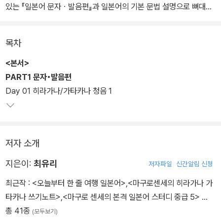
있는 『일본어 문자ㆍ발음편』과 일본어의 기본 문법 설명으로 뼈대를
잡고→다양한 예문 연습으로 일본어 문장 구조를 익히며→다양한 주
제로 이루어진 회화문으로 말하기 연습을 하는 『일본어 회화편』으로
목차
구성하였다.
<본서>
PART1 문자•발음편
Day 01 히라가나/가타카나 청음 1
저자 소개
지은이:
최유리
저자파일
신간알림 신청
최근작 :
<오늘부터 한 줄 여행 일본어>
,
<마구로센세의 히라가나 가
타카나 쓰기노트>
,
<마구로 센세의 본격 일본어 스터디 중급 5>
…
총 41종
(모두보기)