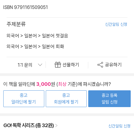
ISBN 9791161509051
주제분류
신간알림 신청
외국어
>
일본어
>
일본어 첫걸음
외국어
>
일본어
>
일본어 회화
선물하기
공유하기
이 책을 알라딘에
3,000
원 (
최상
기준)에 파시겠습니까?
중고
중고
중고 등록
알라딘에 팔기
회원에게 팔기
알림 신청
GO! 독학 시리즈 (총 32권)
신간알림 신청