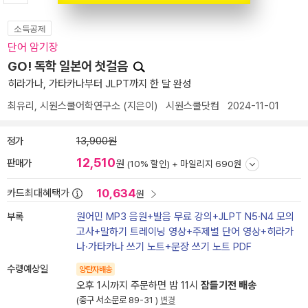
소득공제
단어 암기장
GO! 독학 일본어 첫걸음
히라가나, 가타카나부터 JLPT까지 한 달 완성
최유리
,
시원스쿨어학연구소
(지은이)
시원스쿨닷컴
2024-11-01
정가
13,900원
12,510
판매가
원
(10% 할인) +
마일리지 690원
10,634
카드최대혜택가
원
부록
원어민 MP3 음원+발음 무료 강의+JLPT N5·N4 모의
고사+말하기 트레이닝 영상+주제별 단어 영상+히라가
나·가타카나 쓰기 노트+문장 쓰기 노트 PDF
수령예상일
양탄자배송
오후 1시까지 주문하면 밤 11시
잠들기전 배송
(중구 서소문로 89-31 )
변경