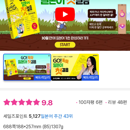
Play
북트레일러
북트레일러
9.8
100자평 6편
리뷰 48편
세일즈포인트
5,127
일본어 주간 43위
688쪽
188*257mm (B5)
1307g