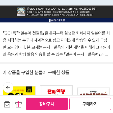
『GO! 독학 일본어 첫걸음』은 문자부터 실생활 회화까지 일본어를 처
음 시작하는 누구나 체계적으로 쉽고 재미있게 학습할 수 있게 구성
한 교재입니다. 본 교재는 문자ㆍ발음의 기본 개념을 이해하고→원어
민 음원과 함께 발음 연습을 할 수 있는 『일본어 문자ㆍ발음편』과 일
본어의 기본 문법 설명으로 뼈대를 잡고→다양한 예문 연습으로 일본
어 문장 구조를 익히며→다양한 주제로 이루어진 회화문으로 말하기
이 상품을 구입한 분들이 구매한 상품
연습을 하는 『일본어 회화편』으로 구성하였습니다. ★ 이 책의 특징
① 30일이면 일본어 기초 완성! 처음 일본어를 접하는 학습자라도 3
뒤로가
기
0일이면 일본어 말문이 트일 수 있습니다. 누구나 쉽게 꾸준 히 공부
할 수 있는 분량과 난이도로 구성하여 부담 없이 학습할 수 있습니다.
보관함담기
선물하기
② 일본어의 기본인 히라가나ㆍ가타카나 학습으로 기본 다지기! 히라
장바구니
구매하기
가나ㆍ가타카나 등 일본어 문자에 대해 알아보고, 재미있는 이미지와