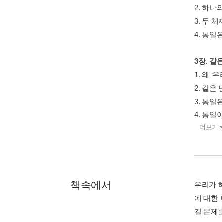
2. 하
3. 두
4. 통
3장. 
1. 왜 
2. 같
3. 통
4. 통일
더보기
책속에서
우리가 
에 대한
길 문제를