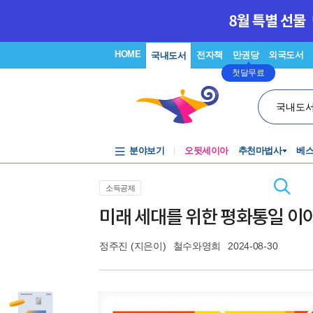
HOME
전자책
만권당
외국도서
국내도서
첫달무료
국내도
분야보기
오뒷세이아
추천마법사
베
소득공제
미래 세대를 위한 평화통일 이
정주진
(지은이)
철수와영희
2024-08-30