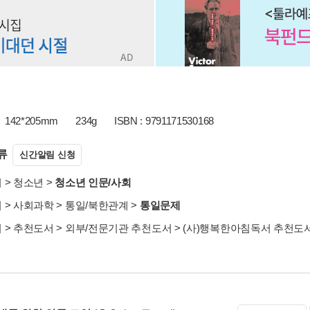
142*205mm
234g
ISBN : 9791171530168
류
신간알림 신청
서
>
청소년
>
청소년 인문/사회
서
>
사회과학
>
통일/북한관계
>
통일문제
서
>
추천도서
>
외부/전문기관 추천도서
>
(사)행복한아침독서 추천도