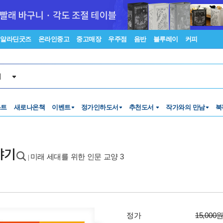
알라딘굿즈
온라인중고
중고매장
우주점
음반
블루레이
커피
서
스트
새로나온책
이벤트
정가인하도서
추천도서
작가와의 만남
북
야기
미래 세대를 위한 인문 교양 3
|
정가
15,000