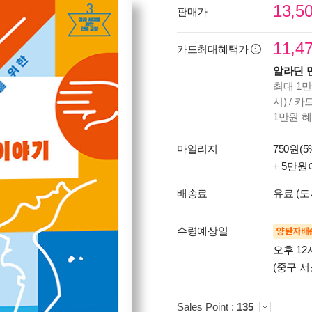
13,5
판매가
11,4
카드최대혜택가
알라딘 
최대 1만
시) / 
1만원 
마일리지
750원(5
+ 5만원
배송료
유료 (도
수령예상일
양탄자배
오후 12
(중구 서
Sales Point :
135