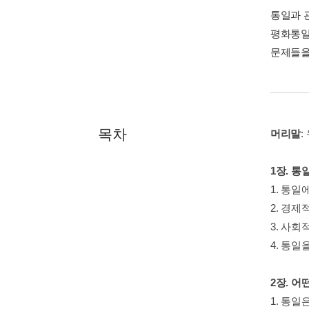
통일과 
평화통일
문제들을
목차
머리말
:
1장. 통
1. 통일
2. 경
3. 사
4. 통일
2장. 어
1. 통일