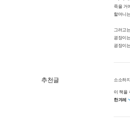
죽을 거
할머니는
그러고는
굉장이는
굉장이는
추천글
소소하지
이 책을 
한겨레