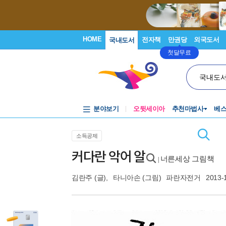
HOME
전자책
만권당
외국도서
국내도서
첫달무료
국내도
분야보기
오뒷세이아
추천마법사
베
소득공제
커다란 악어 알
너른세상 그림책
|
김란주
(글),
타니아손
(그림)
파란자전거
2013-