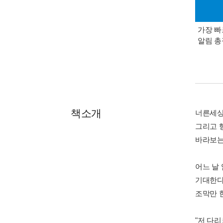
가장 빠
알림 
책소개
너른세상
그리고 
바라보는
어느 날
기대한다
조막만 
"저 다리