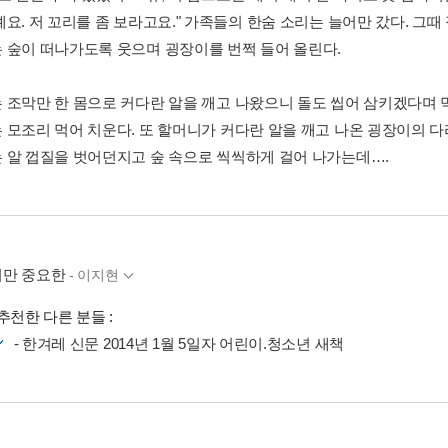
예요. 저 꼬리를 좀 보라고요." 가족들의 한숨 소리는 늘어만 갔다. 그
 숲이 떠나가도록 웃으며 굉장이를 번쩍 들어 올린다.
 조막만 한 몸으로 커다란 알을 깨고 나왔으니 돌도 씹어 삼키겠다며 
 모조리 먹어 치운다. 또 할머니가 커다란 알을 깨고 나온 굉장이의 
 알 껍질을 벗어던지고 숲 속으로 씩씩하게 걸어 나가는데….
만 중요한
- 이지현
추천한 다른 분들 :
- 한겨레 신문 2014년 1월 5일자 어린이.청소년 새책