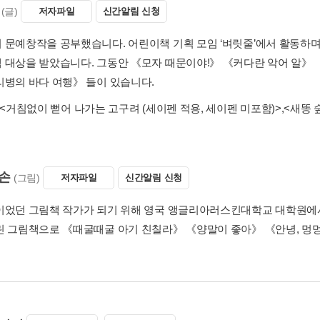
(글)
저자파일
신간알림 신청
 문예창작을 공부했습니다. 어린이책 기획 모임 ‘벼릿줄’에서 활동하며
 대상을 받았습니다. 그동안 《모자 때문이야!》 《커다란 악어 알》 
리병의 바다 여행》 들이 있습니다.
<거침없이 뻗어 나가는 고구려 (세이펜 적용, 세이펜 미포함)>
,
<새똥 
손
(그림)
저자파일
신간알림 신청
이었던 그림책 작가가 되기 위해 영국 앵글리아러스킨대학교 대학원에
린 그림책으로 《때굴때굴 아기 친칠라》 《양말이 좋아》 《안녕, 멍멍