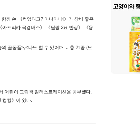
 함께 쓴 《썩었다고? 아냐아냐!》가 창비 좋은
《아프리카 국경버스》 《달랑 3표 반장》 《용
숲의 골동품>
,
<나도 할 수 있어!>
… 총 21종
(모
서 어린이 그림책 일러스트레이션을 공부했다.
 컹컹》이 있다.