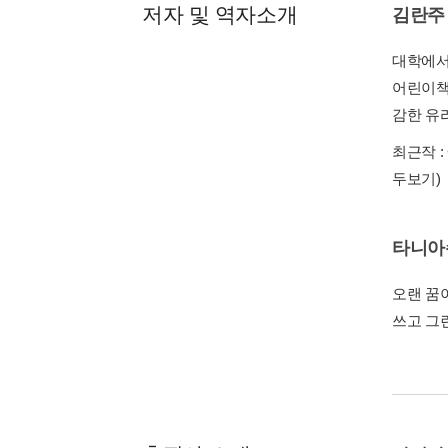
저자 및 역자소개
김란주
대학에서
어린이책
감한 유
최근작 :
두보기)
타니아
오랜 꿈
쓰고 그