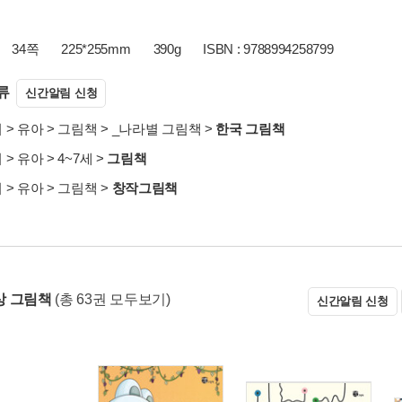
34쪽
225*255mm
390g
ISBN : 9788994258799
류
신간알림 신청
서
>
유아
>
그림책
>
_나라별 그림책
>
한국 그림책
서
>
유아
>
4~7세
>
그림책
서
>
유아
>
그림책
>
창작그림책
상 그림책
(총 63권 모두보기)
신간알림 신청