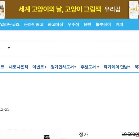
알라딘굿즈
온라인중고
중고매장
우주점
음반
블루레이
커피
서
스트
새로나온책
이벤트
정가인하도서
추천도서
작가와의 만남
북
12-23
정가
10,500