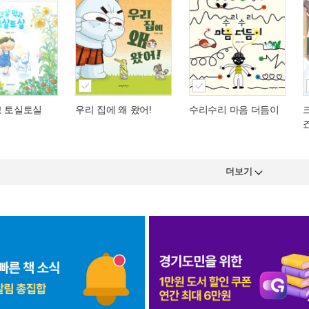
고 토실토실
우리 집에 왜 왔어!
수리수리 마음 더듬이
더보기