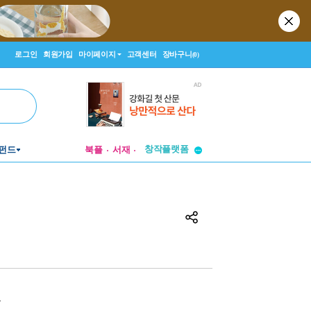
로그인
회원가입
마이페이지
고객센터
장바구니
(0)
펀드
북플
서재
투비컨티뉴드
창작플랫폼
투비컨티뉴드
원