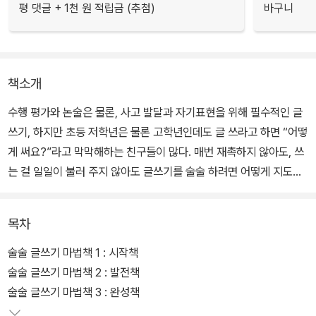
평 댓글 + 1천 원 적립금 (추첨)
바구니
책소개
수행 평가와 논술은 물론, 사고 발달과 자기표현을 위해 필수적인 글
쓰기, 하지만 초등 저학년은 물론 고학년인데도 글 쓰라고 하면 “어떻
게 써요?”라고 막막해하는 친구들이 많다. 매번 재촉하지 않아도, 쓰
는 걸 일일이 불러 주지 않아도 글쓰기를 술술 하려면 어떻게 지도해
야 좋을까? ‘그냥 써 봐.’라는 말 말고 가정에서 어떻게 지도해 줄지
어른들도 막막하다. 그렇다고 전문 학원부터 보내자니 자칫 공부가
목차
되어 거부감이 들까 고민된다.
술술 글쓰기 마법책 1 : 시작책
이런 양육자들을 위해 24년차 독서 교사 라온오쌤 오현선 작가가 오
술술 글쓰기 마법책 2 : 발전책
랜 글쓰기 지도 비법을 〈술술 글쓰기 마법책 1~3〉으로 공개한다. 한
술술 글쓰기 마법책 3 : 완성책
두 문장을 쓰기 시작하는 친구들부터 한 편의 글을 써내야 하는 친구