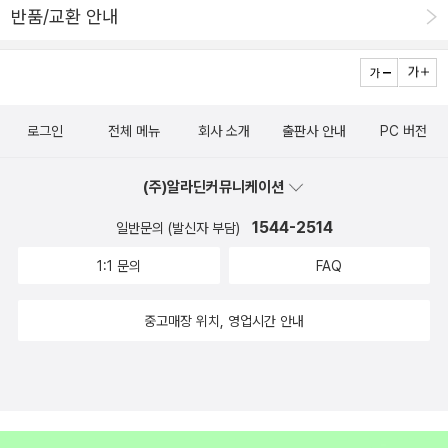
상상글, 설명글, 생활글, 주장글, 독후감상글, 학교에서 요구하는 글쓰
반품/교환 안내
기 종류는 다양해요. 갈래별 글쓰기라고도 하지요. 특히 일기와 독후
감상글은 가장 많이 쓰는 글이지만 여전히 쓰기 귀찮아하고 힘들어하
는 친구들이 많아요. 그 이유는 무엇을, 어떻게 쓸지 잘 떠올리지 못해
서예요. 이런 사고 과정 없이 한 편을 써내려니 답답한 게 당연하지요.
로그인
전체 메뉴
회사 소개
출판사 안내
PC 버전
이럴 때 필요한 게 ‘글 대화’입니다. 머릿속에 뭉뚱그려진 생각을 잘
정리하도록 ‘말하기’부터 시켜 주세요. 적절한 질문을 던져 어린이가
(주)알라딘커뮤니케이션
입으로 먼저 대답하게 하면 머릿속 생각이 정리되고 쓸 말이 생겨요.
1544-2514
일반문의 (발신자 부담)
책에서는 글 대화를 통해 한 편을 부담 없이 써냅니다. 여기에 익숙해
지면 나중에는 혼자서도 쓸 말을 잘 정리할 수 있어요. 독서 교실에서
1:1 문의
FAQ
도 전문적으로 하는 글 대화, 학교 글쓰기 잘하는 포인트를 집에서도
따라 하며 갈래별 글쓰기까지 초등 글쓰기의 모든 부분을 빈틈없이
중고매장 위치, 영업시간 안내
완성해 봐요.