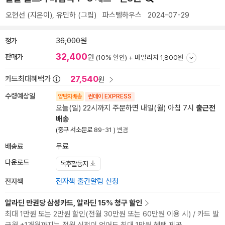
오현선
(지은이),
유민하
(그림)
파스텔하우스
2024-07-29
정가
36,000원
32,400
판매가
원
(10% 할인) +
마일리지 1,800원
27,540
카드최대혜택가
원
수령예상일
양탄자배송
썬데이 EXPRESS
오늘(일) 22시까지 주문하면 내일(월) 아침 7시
출근전
배송
(중구 서소문로 89-31 )
변경
배송료
무료
다운로드
독후활동지
전자책
전자책 출간알림 신청
알라딘 만권당 삼성카드, 알라딘 15% 청구 할인
최대 1만원 또는 2만원 할인(전월 30만원 또는 60만원 이용 시) / 카드 발