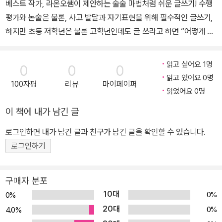
베스트 작가, 라온오쌤이 제안하는 술술 마법처럼 쉬운 글쓰기! 수행
평가와 논술은 물론, 사고 발달과 자기표현을 위해 필수적인 글쓰기,
하지만 초등 저학년은 물론 고학년인데도 글 쓰라고 하면 “어떻게 써
요?”라고 막막해하는 친구들이 많아요. 매번 재촉하지 않아도, 쓰는
걸 일일이 불러 주지 않아도 글쓰기를 술술 하려면 어떻게 지도해야
읽고 싶어요 1명
0
0
0
좋을까요? ‘그냥 써 봐.’라는 말 말고 가정에서 어떻게 지도해 줄지 어
읽고 있어요 0명
100자평
리뷰
마이페이퍼
른들도 막막해요. 그렇다고 전문 학원부터 보내자니 자칫 공부가 되
읽었어요 0명
어 거부감이 들까 고민되고요. 이런 양육자들을 위해 24년차 독서 교
이 책에 내가 남긴 글
사 라온오쌤 오현선 작가가 오랜 글쓰기 지도 비법을 〈술술 글쓰기 마
법책 1~3〉으로 공개합니다! 한두 문장을 쓰기 시작하는 친구들부터
로그인하면 내가 남긴 글과 친구가 남긴 글을 확인할 수 있습니다.
한 편의 글을 써내야 하는 친구들까지 초등 모든 학년이, 집에서도 손
로그인하기
쉽게 글쓰기 재미와 실력을 잡을 수 있어요. 〈1권 시작책(예비초등~2
학년)〉은 내 경험을 바탕으로 마음껏 문장을 쓰며 재미를 붙여요. 〈2
구매자 분포
권 발전책(2~5학년)(출간 예정)〉은 자유롭게 쓴 글이 문단의 형식을
10대
0%
0%
점점 갖추게 해요. 〈3권 완성책(3~6학년)(출간 예정)〉은 문단 쓰기
20대
0%
4.0%
를 기초로 상상글, 설명글, 생활글(일기), 주장글, 독후감상글 등 학교