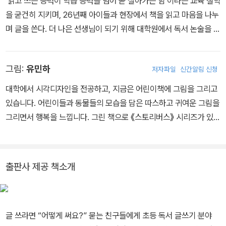
‘읽고 쓰는 능력이 학습 능력을 넘어 곧 살아가는 힘’이라는 교육 철학
을 굳건히 지키며, 26년째 아이들과 현장에서 책을 읽고 마음을 나누
며 글을 쓴다. 더 나은 선생님이 되기 위해 대학원에서 독서 논술을 전
공했다. 전국의 도서관과 학교에서 학부모 강연 및 독서 교육 전문가
를 대상으로 세미나를 진행하며 독서 교육의 올바른 길을 찾아가고자
그림:
유민하
저자파일
신간알림 신청
애쓰고 있다. 지은 책으로는 『초등 핵심 요약 독서 고전 문학』, 『하루
10분 한국사 신문』, 『공부 잘하는 아이는 읽기 머리가 다릅니다』, 『초
대학에서 시각디자인을 전공하고, 지금은 어린이책에 그림을 그리고
등 탄탄 논술』, 『한번 보면 입에 착 붙는 사자성어』, 『‘왜’라고 묻는 아
있습니다. 어린이들과 동물들의 모습을 담은 따스하고 귀여운 그림을
이들』 등이 있다. 홈페이지 : 오쌤의 독서교육 이야기 https://blog.n
그리면서 행복을 느낍니다. 그린 책으로 《스토리버스》 시리즈가 있습
aver.com/few24 인스타그램 : raon_book_teacher 유튜브 : 라
니다.
온쌤의 독서교육 TV / 라온쌤 글쓰기 카페 : 라온북다움 https://caf
e.naver.com/laonbookdaoom
출판사 제공 책소개
글 쓰라면 “어떻게 써요?” 묻는 친구들에게 초등 독서 글쓰기 분야