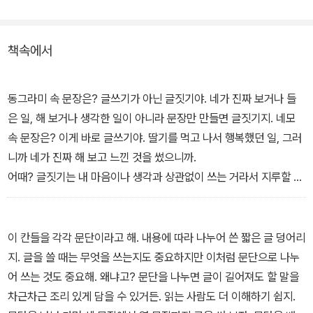
들까지 초등 모든 학년이, 집에서도 손쉽게 글쓰기 재미와 실력을 잡
을 수 있다.
책속에서
〈1권 시작책(예비초등~2학년)〉은 내 경험을 바탕으로 마음껏 문장을
쓰며 재미를 붙인다. 〈2권 발전책(2~5학년)(출간 예정)〉은 자유롭게
동그라미 속 문장은? 글쓰기가 아닌 글짓기야. 네가 진짜 보거나 들
쓴 글이 문단의 형식을 점점 갖추게 한다. 〈3권 완성책(3~6학년)(출
은 일, 해 보거나 생각한 일이 아니라 문장만 만들면 글짓기지. 네모
간 예정)〉은 문단 쓰기를 기초로 상상글, 설명글, 생활글(일기), 주장
속 문장은? 이게 바로 글쓰기야. 딸기를 먹고 나서 행복했던 일, 그러
글, 독후감상글 등 학교에서 필요한 갈래별 글쓰기 한 편을 완성한다.
니까 네가 진짜 해 보고 느낀 것을 썼으니까.
어때? 글짓기는 내 마음이나 생각과 상관없이 쓰는 거라서 지루할 수
있어. 하지만 글쓰기는 내가 진짜 보고, 듣고, 한 일을 쓰니까 훨씬 재
미있지._1권 시작책 머리말
이 칸들을 각각 문단이라고 해. 내용에 따라 나누어 쓴 짧은 글 덩어리
지. 글을 쓸 때는 무엇을 쓰는지도 중요하지만 이처럼 문단으로 나누
어 쓰는 것도 중요해. 왜냐고? 문단을 나누면 글이 길어져도 할 말을
차근차근 조리 있게 담을 수 있거든. 읽는 사람도 더 이해하기 쉽지.