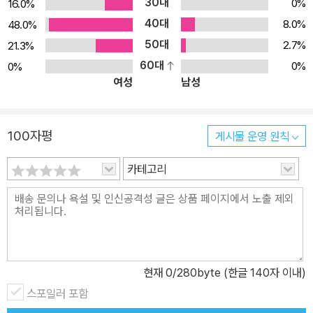
30대
0%
16.0%
에서 필요한 갈래별 글쓰기 한 편을 완성합니다! 힌트 단어로 쓰기, 줄
40대
줄이 소시지 쓰기, 문단 수레바퀴 쓰기, 글 대화 등 오현선 작가의 가
8.0%
48.0%
장 효과 있었던 교수 방법을 모아 제시해 정말 술술 글쓰기가 돼요. 한
50대
2.7%
21.3%
문장이, 세 문장 한 문단으로, 문단들이 모여 한 편의 글까지! 두려웠
60대
0%
0%
여성
남성
던 빈 종이가 내 글로 채워지는 마법 같은 글쓰기 시간을 가져 보세요.
시리즈 구성과 특징 ■ 1 시작책(글을 많이 안 써 본 친구들, 초등 2학
년까지) 똑같은 말로 짧은 문장만 쓴다면? 다양한 어휘로 자세히 쓸
100자평
게시물 운영 원칙
수 있어요 글 쓸 때 어린이들이 자주 묻는 말이 “대체 어떻게 자세히
써요?”라는 거예요. 이처럼 흰 종이 위에 글쓰기가 두려워서 얼른 끝
카테고리
내고 싶고 생각이 막혀 있을 때 뻥 뚫어 주는 방법을 소개합니다. ‘아
침에…’, ‘마트에서…’ 등 힌트 단어를 보면 떠오르는 내 경험이 있어요.
힌트 단어로 떠올린 그 생각을 딱 한 문장으로 써요. 문장을 자세히 쓰
는 게 힘들다면, 줄줄이 소시지 쓰기를 따라 해요. 줄줄이 소시지 칸을
다 채우면 길고 자세한 문장이 완성되지요. 움직말(동사), 그림말(형
현재
0
/280byte (한글 140자 이내)
용사), 이름말(명사), 날씨말, 감정말 등 어휘표를 보고 평소 안 쓰던
스포일러 포함
단어도 사용해 문장을 만들어요. 처음 문장을 쓰는 어린이, 중학년 이