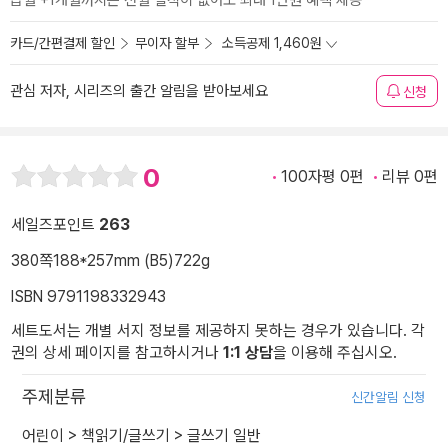
급월 +1개월까지는 전월 실적이 없어도 최대 1만원 혜택 제공
카드/간편결제 할인
무이자 할부
소득공제 1,460원
관심 저자, 시리즈의 출간 알림을 받아보세요
신청
0
100자평 0편
리뷰 0편
세일즈포인트
263
380쪽
188*257mm (B5)
722g
ISBN 9791198332943
세트도서는 개별 서지 정보를 제공하지 못하는 경우가 있습니다. 각
권의 상세 페이지를 참고하시거나
1:1 상담
을 이용해 주십시오.
주제분류
신간알림 신청
어린이
>
책읽기/글쓰기
>
글쓰기 일반