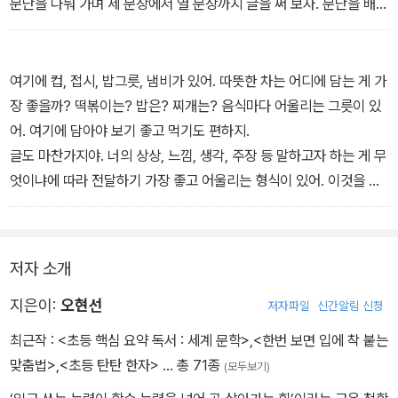
문단을 나눠 가며 세 문장에서 열 문장까지 글을 써 보자. 문단을 배우
는 것은 긴 글도 술술 쉽게 쓰는 힘이 돼._2권 발전책 머리말
여기에 컵, 접시, 밥그릇, 냄비가 있어. 따뜻한 차는 어디에 담는 게 가
장 좋을까? 떡볶이는? 밥은? 찌개는? 음식마다 어울리는 그릇이 있
어. 여기에 담아야 보기 좋고 먹기도 편하지.
글도 마찬가지야. 너의 상상, 느낌, 생각, 주장 등 말하고자 하는 게 무
엇이냐에 따라 전달하기 가장 좋고 어울리는 형식이 있어. 이것을 글
의 ‘종류’라고 해. ‘갈래’라고도 부르지. 이제 5가지 갈래 글을 배우고
직접 써 볼 거야._3권 완성책 머리말
저자 소개
지은이:
오현선
저자파일
신간알림 신청
최근작 :
<초등 핵심 요약 독서 : 세계 문학>
,
<한번 보면 입에 착 붙는
맞춤법>
,
<초등 탄탄 한자>
… 총 71종
(모두보기)