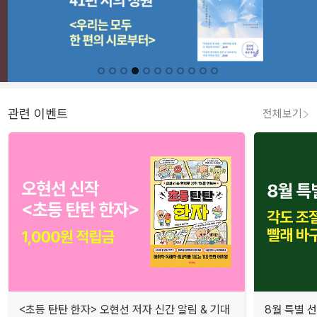
관련 이벤트
전체보기
<초등 탄탄 한자> 오현선 저자 신간 알림 & 기대
8월 특별 선