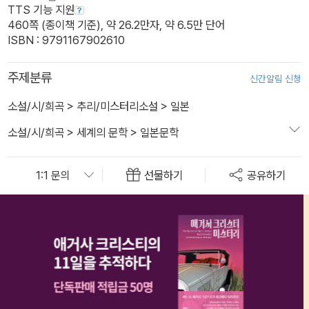
TTS 기능 지원
460쪽 (종이책 기준), 약 26.2만자, 약 6.5만 단어
ISBN : 9791167902610
주제분류
신간알림 신청
소설/시/희곡
>
추리/미스터리소설
>
일본
소설/시/희곡
>
세계의 문학
>
일본문학
선물하기
공유하기