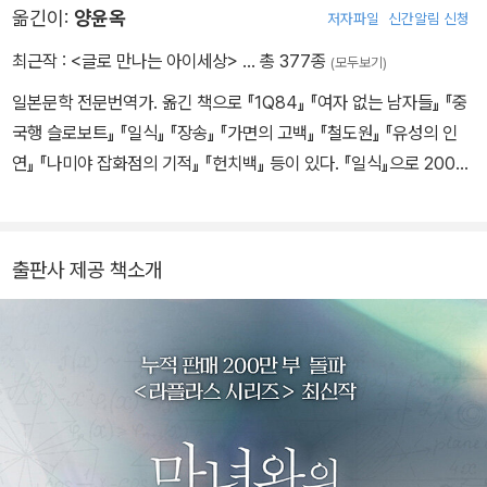
옮긴이:
양윤옥
저자파일
신간알림 신청
상 소설 부문상, 2012년 『나미야 잡화점의 기적』으로 제7회 중앙공
론문예상, 2013년 『몽환화』로 제26회 시바타 렌자부로상, 2014년
최근작 :
<글로 만나는 아이세상>
… 총 377종
(모두보기)
『기도의 막이 내릴 때』로 제48회 요시카와 에이지 문학상을 수상했
일본문학 전문번역가. 옮긴 책으로 『1Q84』 『여자 없는 남자들』 『중
다. 그 밖의 작품으로는 『백야행』, 『라플라스의 마녀』, 『가면산장 살
국행 슬로보트』 『일식』 『장송』 『가면의 고백』 『철도원』 『유성의 인
인사건』, 『녹나무의 파수꾼』, 『당신이 누군가를 죽였다』, 『가공범』 등
연』 『나미야 잡화점의 기적』 『헌치백』 등이 있다. 『일식』으로 2005
이 있다. 1998년 『탐정 갈릴레오』를 시작으로 2026년 7월 기준 총
년 일본 고단샤가 수여하는 노마문예번역상을 수상했다.
열 권이 발표된 ‘갈릴레오’는 히가시노 게이고를 대표하는 시리즈다.
일본 최초의 노벨상 수상자 유카와 히데키의 이름을 따온 것으로 알
려진 시리즈 주인공 ‘유카와 마나부’는 형사가 아닌 물리학자 겸 대학
출판사 제공 책소개
교수다. 이성과 논리를 중시하는 이 천재 물리학자는 사건의 동기나
이면보다는 ‘어떻게’에 몰두하여 문제를 해결한다. 이러한 특성 때문
에 그간 철저히 가려졌던 유카와의 개인사와 인간성이 마침내 『투명
한 나선』에서 밝혀지며 시리즈는 일대 전환을 맞는다. 2026년 7월 2
3일 향년 68세로 별세했다.