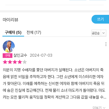
완성하는 구성은 그래서 더욱 특별한 감동을 전한다. 〈라플라스 시리
즈〉는 분명 미스터리 소설계의 정점에 올라 있는 히가시노 게이고 4
0년 작가 생활의 집대성이자 앞으로 그가 써 내려갈 새로운 세계를
쓰기
마이리뷰
연 소설이라 해도 과언이 아닐 것이다. 해외 독자평 ★ 다양한 문제를
담은 내용이지만 단숨에 읽어버렸다! ★ 히가시노 게이고의 작품은
구매자 (5)
전체 (17)
하나같이 두근두근 가슴을 뛰게 한다. ★ 범인은 의외의 인물! 이걸
맞히는 독자가 과연 있을까? ★ 결말도, 클라이맥스의 전개도 손에
메뉴
땀을 쥐게 할 만큼 대단하다. ★ 영상화한다면 스펙터클한 작품이 될
살인교수
2024-07-03
듯하다. ★ 다음 페이지가 궁금해 견딜 수 없게 만드는 작가는 단연코
히가시노밖에! ★ 역시나 이공계 미스터리 일인자의 진면목이 드러난
​의문의 지명 수배자를 쫓던 아버지가 살해된다. 소년은 아버지의 죽
수작 ★ 특수 능력의 천재 우하라 마도카와 일반 형사의 투 트랙 수사
음에 얽힌 비밀을 추적하고자 한다. 그런 소년에게 미스터리한 여자
전개로 리얼리티도 확보했다! ★ AI에 의한 얼굴 인식 시스템과 보행
가 찾아온다. 미래를 예측하는 신비한 여자와 함께 아버지의 죽음 뒤
인증, DNA 수집 등 근미래를 배경으로 한 이야기. 하지만 어느 때보
에 숨은 진실에 접근해간다. ​천재 물리 소녀 마도카가 돌아왔다. 마도
다 현실적이다.
카는 모든 물리적 움직임을 정확히 계산하고 그다음 값을 내놓을 수
있다. 사실 이건 물리학이 아니라 초능력이며, 그녀에겐 그저 그것이
더보기