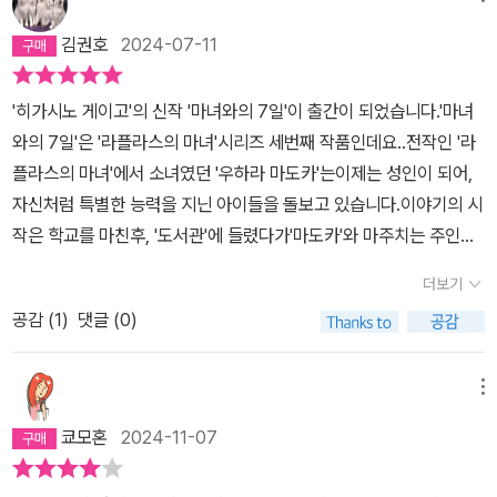
김권호
2024-07-11
'히가시노 게이고'의 신작 '마녀와의 7일'이 출간이 되었습니다.'마녀
와의 7일'은 '라플라스의 마녀'시리즈 세번째 작품인데요..전작인 '라
플라스의 마녀'에서 소녀였던 '우하라 마도카'는이제는 성인이 되어,
자신처럼 특별한 능력을 지닌 아이들을 돌보고 있습니다.​이야기의 시
작은 학교를 마친후, '도서관'에 들렸다가'마도카'와 마주치는 주인공
'리쿠마'의 모습입니다.'마도카'는 공을 굴려 '엘리베이터'를 멈추게 하
더보기
더니...'리쿠마'에게 정확하게 비가 그치는 시간까지 알려주는데요..​그
공감 (
1
)
댓글 (0)
런데 '리쿠마'의 아버지이자 전직형사인 '쓰키자와 가쓰시'가 시체로
발견이 됩니다.'리쿠마'는 아버지의 죽음 이후...아버지에게 숨겨진 연
인과 이복여동생 '데루나'에 대해 알게 되는데요..'데루나'를 만나려 갔
메뉴
다가..그곳에서 '마도카'와 재회하게 되는데요..​'데루나'를 돌보던 '마
쿄모혼
2024-11-07
도카'는자신의 특별한 능력으로 '리쿠마'의 아버지가 죽은 장소와 시
간을 밝혀내고..'리쿠마'와 절친 '준야'는 '마도카'와 함께 사건에 뛰어