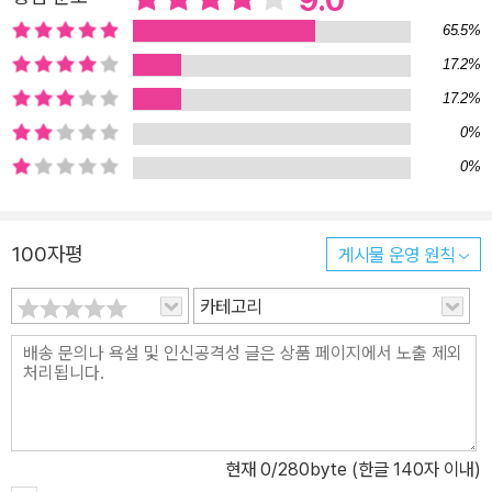
9.0
카와 마주친다. 갑자기 쏟아지는 비로 집에 갈 걱정을 하는 리쿠마에
65.5%
게 마도카는 ‘이때 도서관을 나서라’ 하며 정확한 시간을 일러준다. 이
17.2%
는 예언에 가까울 정도로 정확했는데……. 한편 경찰은 범행 현장을
17.2%
찾고자 수색을 강화하지만 이렇다 할 단서를 잡지 못하고, 탐문수사
팀의 젊은 형사 와키사카는 윗선의 외압에도 불구하고 단독 수사를
0%
감행해나간다. 경찰의 수사가 난항을 겪는 가운데 범행 장소와 시각
0%
을 정확히 추리해낸 마도카. 이렇게 마도카와 다시 만나게 된 라쿠마
는 신비의 여성 마도카와 순수한 우정으로 티격태격하는 친구 준야와
100자평
게시물 운영 원칙
함께 아버지를 살해한 범인을 찾기 위해 나선다. 거대한 어둠에 맞서
홀로 진실을 추적해가는 와키사카 형사, 그리고 독자적인 추리를 거
카테고리
듭해가는 마도카와 리쿠마. 과연 이들이 가닿게 되는 사건의 진실은
무엇일까. 『마녀와의 7일』은 수수께끼 같은 마도카에 이끌려 아버지
의 죽음을 쫓는 소년의 ‘모험’과 진실을 파헤치는 형사 와키사카의 ‘추
적’, 크게 두 가지 이야기를 축으로 전개된다. 각각의 인물은 단독 주
인공으로 삼아도 충분할 만큼 생동감과 매력이 넘치고, 감춰진 진실
현재
0
/280byte (한글 140자 이내)
이 조금씩 모습을 드러낼수록 읽는 쾌감은 상승한다. 무엇보다 생생