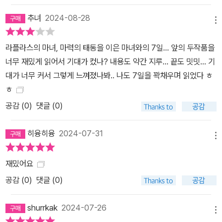
쫓는 주인공들의 묘사다. 이들의 모습은 AI로 상징되는 최첨단 디지
추녀
2024-08-28
털 시대와 대조될 만큼 ‘아날로그’하다. “발바닥에 땀이 나도록 뛰어
메뉴
다니는 풋풋한 힘”에서 작가는 “인간 실존을 위협하기에 이른 인공지
능 시대, 이를 악용하려는 ‘인간성을 잃은 인간’에 대항하는 방법”을
라플라스의 마녀, 마력의 태동을 이은 마녀와의 7일… 앞의 두작품을
찾고자 했을 수도 있다. 7월 한여름 땡볕의 7일간이라는 작품의 시간
너무 재밌게 읽어서 기대가 컸나? 내용도 약간 지루… 끝도 밋밋… 기
적 배경이 암시해주는 바가 큰 이유다. 히가시노 게이고 40년 미스터
대가 너무 커서 그렇게 느껴졌나봐.. 나도 7일을 꽉채우며 읽었다 ㅎ
리의 결정판 〈라플라스 시리즈〉 또 한 번의 전설을 써 내려가다 『마녀
ㅎ
와의 7일』은 작가 등단 30주년을 기념해 발표한 『라플라스의 마녀』
공감 (
0
)
댓글 (0)
의 제3편으로, 히가시노 게이고가 자신의 100번째 작품으로 선택한
작품이기도 하다. 그만큼 〈라플라스 시리즈〉에 갖는 작가의 애정이 크
히융히융
2024-07-31
메뉴
다 하겠다. 일본의 평론가 니시가미 신타는 히가시노 게이고의 작품
을 주제에 따라 과학, SF, 범죄 심리, 가족, 사랑의 비극, 복수 등 총
재밌어요
여섯 가지 테마로 분류했는데, “〈라플라스 시리즈〉가 이 여섯 가지 항
공감 (
0
)
댓글 (0)
목에 모두 포함되는 대작”이라 평했다. 〈라플라스 시리즈〉는 주인공
‘라플라스의 마녀’의 활약상을 통해 기발한 구상과 반전의 미스터리
shurrkak
2024-07-26
그리고 특유의 가슴 뭉클한 휴먼 드라마가 돋보이는 작품이다. 주인
메뉴