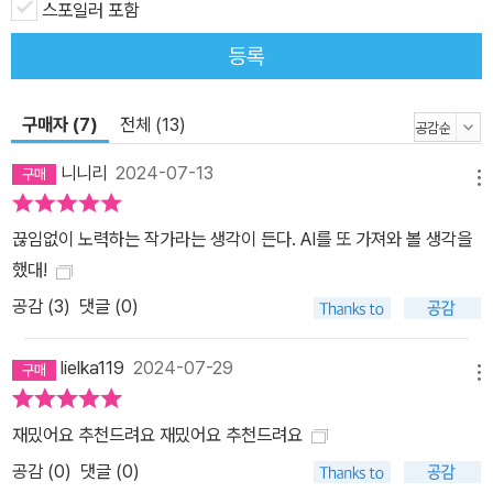
한 현장감과 사건 위주의 빠른 전개는 히가시노 게이고 특유의 속도
스포일러 포함
감 넘치는 문장과 만나 폭발적 시너지를 이끌어낸다. AI 감시시스템
등록
이 강화된 가까운 미래의 일본, “그해 여름, 믿을 수 없는 일들이 일어
났다” 작품의 배경은 AI 기술이 사회 전반에 깊숙이 스며든 가까운 미
구매자 (7)
전체 (13)
래의 일본. 방대한 데이터를 집어삼킨 AI는 인류에게 부와 여유를 가
져다주었지만, 동시에 새로운 혼란과 불안을 불러왔다. 지명수배자를
니니리
2024-07-13
메뉴
귀신 같이 찾아내는 경찰은 이제 사방에 설치된 CCTV에 그 자리를
내주었고, 온갖 감시시스템은 전 국민을 잠재적 범죄자로 간주했으
끊임없이 노력하는 작가라는 생각이 든다. AI를 또 가져와 볼 생각을
며, 개인의 삶은 파편화되었다. 희망과 두려움이 교차하는 AI라는 대
했대!
전환의 시기에 『마녀와의 7일』은 “AI와 인간의 공존 가능성을 모색하
공감 (
3
)
댓글 (0)
기 위한 문학적 시도”로서도 읽힌다. AI로 대체된 일자리 문제며, 개
인의 모든 신상이 기록된 ID카드, 전 국민의 DNA 수집, 안면인식시
lielka119
2024-07-29
스템 등 현대 사회의 굵직한 이슈들을 아우르며 AI 시대 인간 존엄의
메뉴
문제까지 파고든다. 이를 통해 과연 ‘인간됨’이란 무엇인지, 무엇이 인
재밌어요 추천드려요 재밌어요 추천드려요
간 개개인을 고유하게 만드는지 고찰하고 생각하게 한다. 한편, 작품
공감 (
0
)
댓글 (0)
에서 흥미로운 점은 온몸이 땀범벅이 되도록 발로 뛰어다니며 사건을