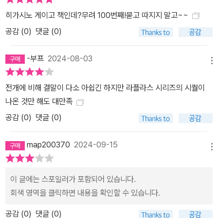
공 마도카의 신비로운 매력은 시리즈 첫 권에서부터 수많은 상상력을
히가시노 게이고 책인데?무려 100번째!묻고 따지지 말고~~
자극한다. “작은 체구에 끝이 살짝 올라간 큼직한 눈이 인상적”인 마
공감 (
0
)
댓글 (0)
도카는 지금까지 히가시노 작품에서는 볼 수 없었던 유형의 여성 캐
릭터로, 『용의자 X의 헌신』의 야스코처럼 연약하고 수동적인 여성도,
-부프
2024-08-03
『환야』의 미후유같이 욕망에 사로잡힌 악녀도 아닌, 히가시노가 창조
메뉴
한 주인공 중 가장 독특한 매력을 발산하는 인물이다. 18세기의 수학
자 피에르 시몽 라플라스가 가정한 무한 지성의 존재, 일명 ‘라플라스
전개에 비해 결말이 다소 아쉽긴 하지만 라플라스 시리즈의 시퀄이
의 악마’에서 모티브를 차용한 작가는 마도카를 통해 “인간성을 잃지
나온 것만 해도 대만족
않은” 무한 능력의 두뇌, 곧 “스스로 생각하고 판단하는 존재가 인류
공감 (
0
)
댓글 (0)
의 희망이자 미래”가 될 것임을 상징적으로 보여준다. 물론 작품에는
마도카처럼 인간 능력의 한계를 뛰어넘는 인물만이 주목되는 것은 아
map200370
2024-09-15
메뉴
니다. 아버지를 잃고 하루아침 고아가 된 소년에서부터 계속되는 취
업 실패로 지친 청년, 잦은 야근에 피곤에 찌든 직장인, 집 안에 홀로
이 글에는 스포일러가 포함되어 있습니다.
남겨진 외로운 노인에 이르기까지, 한 사람 한 사람의 살아 숨 쉬는 이
회색 영역을 클릭하면 내용을 확인할 수 있습니다.
야기를 담아내며 평범한 인간의 드라마에도 주목한다. 원자 하나하나
가 모여 우주를 이루듯이 저마다의 인생이 모여 결국 사건의 전모를
공감 (
0
)
댓글 (0)