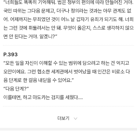
“어떻게 아느냐고? 나니까 알아. 그 밖에 달리 설명할 방법이 없어.
“너희들도 똑똑히 기억해둬. 법은 정부의 편의에 따라 만들어진 거야.
그래도 만족스럽지 않다면 이렇게 대답해둘까? 나는 마녀야. 어때,
국민 따위는 그다음 문제고, 더구나 정의라는 것과는 아무 관계도 없
그거면 되겠니?”
어. 어제까지는 무죄였던 것이 어느 날 갑자기 유죄가 되기도 해. 너희
는 그런 것에 휘둘려서는 안 돼. 무엇이 옳은지, 스스로 생각하지 않으
면 안 된다는 거야. 알겠니?”
P.393
“모든 일을 자신이 이해할 수 있는 범위에 담으려고 하는 건 억지고
오만이에요. 그런 협소한 세계관에서 벗어났을 때 인간은 비로소 다
음 단계로 한 걸음 내딛을 수 있어요.”
“다음 단계?”
이를테면, 하고 마도카는 검지를 세웠다.
“딜러를 했던 게 내가 아니라 로봇이었다고 해볼까요? AI로 컨트롤하
는 로봇이에요. 그 로봇이 숫자를 맞히거나 자유자재로 볼을 조종했
더보기
다고 해봐요. 그래도 와키사카 씨는 질문을 할까요, 이 AI는 어떤 구조
인 거냐고?”