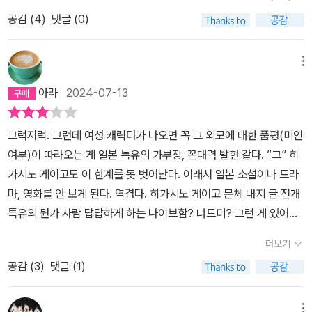
보일 뿐이다. 마치 직사의 마안을 가진 료우기 시키처럼!​이번에는 아
공감 (
4
)
댓글 (0)
버지를 잃은 한 소년과 팀을 이뤄 활약한다. 그래서 소설은 미스터리
의 외향을 띠고 있지만, 성장소설, 소년 모험물의 분위기를 띤다. 작가
의 특기인 치밀한 트릭이나 추리적 쾌감보다는 마도카가 벌이는 기행
메뉴
에 더 초점을 둔다. 사실 그 부분이 이 소설 재미의 8할을 책임진다. ​
아라
2024-07-13
마도카의 기행과 그녀의 매력으로 극의 재미를 끌어올리지만, 상대적
으로 그녀가 나오지 않는 파트는 다소 심심했다. 마도카, 형사- 두 파
그럭저럭. 그런데 여성 캐릭터가 나오면 꼭 그 외모에 대한 품평(미인
트로 나눠서 교차 진행할 게 아니라, 마도카 이야기로만 쭉 이어졌다
여부)이 따라오는 게 일본 특유의 가부장, 꼰대력 발현 같다. “그” 히
면 좀 더 속도감 있는 소설이 되지 않았을까. ​결론은 추천작이다. 마도
가시노 게이고도 이 한계를 못 벗어난다. 이래서 일본 소설이나 드라
카가 좀 더 주역으로 나서는 장편 이야기를 더 써줬으면 좋겠다. 무엇
마, 영화를 안 보게 된다. 역겹다. 히가시노 게이고 문체 내지 글 전개
보다 작가가 벌써 100 작품이나 썼다는 게 놀랍다. 단순 계산으로 매
특유의 뭔가 사람 답답하게 하는 나이브함? 너드미? 그런 게 있어서
년 2~3권씩 쉬지 않고 출간했다는 말이다. 천재인데다가 부지런하기
사실 이 사람 소설은 잘 안 읽게 되는데 하도 100번째 소설이다 뭐가
까지 하니- 이 작가야말로 기적을 쓰고 있다.p.s. DNA를 다루는 부
더보기
난리를 쳐서 오랜만에 다시 접했던 것. 역시나 역시나 사람 속 긁어대
분에서 작가의 다른 작품 '플래티나 데이터'가 연상됐다. 작가가 좋아
공감 (
3
)
댓글 (1)
는 그 묘한 느낌이 여전하다. 다시 읽을 일은 없을 것 같다.
하는 주제인 듯.​
메뉴