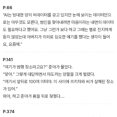
한편 경찰은 범행 현장을 찾고자 수색을 강화하지만 이렇다 할 단서
P.66
를 잡지 못하고, 탐문수사팀의 젊은 형사 와키사카는 윗선의 외압에
“AI는 방대한 양의 빅데이터를 갖고 있지만 눈에 보이는 데이터만으
도 불구하고 단독 수사를 감행해나간다. 경찰의 수사가 난항을 겪는
로는 아무것도 모른다, 범인을 찾아내려면 마음이라는 내면의 데이터
가운데 범행 장소와 시각을 정확히 추리해낸 마도카. 이렇게 마도카
도 필요하다고 했어요. 그냥 그런가 보다 하고 그때는 별로 진지하게
와 다시 만나게 된 라쿠마는 신비의 여성 마도카와 순수한 우정으로
듣지 않았는데 아버지가 의외로 심오한 얘기를 했다는 생각이 들어
티격태격하는 친구 준야와 함께 아버지를 살해한 범인을 찾기 위해
요, 요즘에.”
나선다. 거대한 어둠에 맞서 홀로 진실을 추적해가는 와키사카 형사,
그리고 독자적인 추리를 거듭해가는 마도카와 리쿠마. 과연 이들이
P.141
가닿게 되는 사건의 진실은 무엇일까.
“여기가 범행 장소라고요?” 준야가 물었다.
“맞아.” 그렇게 대답하면서 마도카는 양팔을 크게 벌렸다.
“여기서 앞뒤로 100여 미터야. 이 사이에 쓰키자와 씨가 살해된 장소
가 있어.”
와아, 하고 준야가 몸을 뒤로 젖혔다.
“그걸 어떻게 알아요? 마도카 씨는 대체 뭐 하는 사람이에요?”
마도카가 두 팔을 허리에 짚고 준야를 노려보았다.
P.374