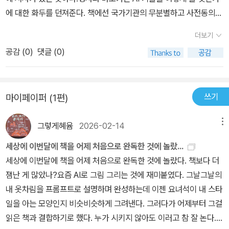
년의 아버지는 인공지능보다 자신의 눈썰미를 믿습니다. 자신의 눈썰
에 대한 화두를 던져준다. 책에선 국가기관의 무분별하고 사전동의
미로는 도통 알 수 없는 한 사람에 집착합니다. 그 사람의 삶이 보이지
없는 DNA 수집이 이루어지고 있는데 언젠가 볼 미래같아서 찜찜하
않는다는 이유로요. 가쓰시는 용의자로 추정되는 사람의 몽타주나 사
더보기
다. 헌혈하면 그 정보가 국가에 수집되어서 높으신 분 아프면 쥐도 새
진을 업무를 통해 처음 접할 것입니다. 이 대목에서 우리는 첫 만남에
공감 (
0
)
댓글 (0)
도 모르게 사라진다는 외국 루머를 최근에 들어서 그런지.....DNA 수
서 눈썰미를 활용한다는 걸 알 수 있습니다. 나이, 직업 등이 무엇인지
집이 클린하게 범죄수사에만 쓰일까 싶다. 마도카는 미국을 갔는데
추측하고, 행복하게 살아왔는지 불행하게 살아왔을지 짐작해 봅니다.
미국 배경 뒷 시리즈가 나올지 궁금해진다.
이 과정에서 편견이나 선입견이 생겨날 수도 있지요. 이 점을 근거로
쓰기
마이페이퍼 (1편)
인공지능은 중립적 또는 객관적이라고 말하기도 합니다. 하지만 과연
그럴까요? 인공지능과 관련된 몇 개의 기사를 보면 윤리에 어긋나
그렇게혜윰
2026-02-14
메뉴
는 글을 생성하기도 합니다. 여성과 노인을 차별하는 표현을 사용하
세상에 이번달에 책을 어제 처음으로 완독한 것에 놀랐...
기도 하고, 자살을 권유하는 등 윤리에 어긋나는 내용을 언급하기도
세상에 이번달에 책을 어제 처음으로 완독한 것에 놀랐다. 책보다 더
합니다. 이런 현상은 왜 벌어졌을까요? 인공지능은 사람이 쓴 텍스트
잼난 게 많았나?요즘 AI로 그림 그리는 것에 재미붙였다. 그날그날의
로 학습을 합니다. 이 때, 윤리에 어긋나는 표현(혐오나 차별도 포함
내 옷차림을 프롬프트로 설명하며 완성하는데 이젠 요녀석이 내 스타
해서)을 거르지 않고 무분별하게 학습을 시키기 때문에 벌어진 일이
일을 아는 모양인지 비슷비슷하게 그려낸다. 그러다가 어제부터 그걸
아닐까요? 거기에 인공지능을 사용하는 사람이 잘못됐다고 인식하지
읽은 책과 결합하기로 했다. 누가 시키지 않아도 이러고 참 잘 논다. 1.
않고 받아들이고 활용할 때 문제는 더욱 커집니다. 인터넷과 디지털