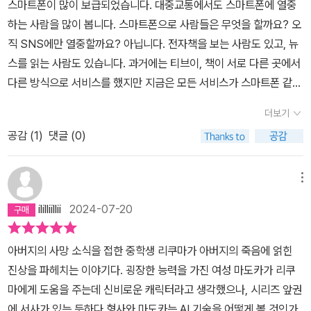
스마트폰이 많이 보급되었습니다. 대중교통에서도 스마트폰에 열중
들게 됩니다.​한편 담당형사인 '와키사카'는 단서가 없어 힘들어하는
하는 사람을 많이 봅니다. 스마트폰으로 사람들은 무엇을 할까요? 오
가운데...'마도카'의 도움으로 단서를 얻게 되고..사건의 진실에 다가
직 SNS에만 열중할까요? 아닙니다. 전자책을 보는 사람도 있고, 뉴
가려고 하지만..윗선에서 '외압'이 들어오기 시작하는데요.​그럼에도
스를 읽는 사람도 있습니다. 과거에는 티브이, 책이 서로 다른 곳에서
단독수사를 강행하는 '와키사카'​'리쿠마'의 아버지는 '수배범'들을 잡
다른 방식으로 서비스를 했지만 지금은 모든 서비스가 스마트폰 같은
는 '미아타리'수사관인데요..그러나 AI의 '얼굴인식 프로그램'이 발달
디지털 기기 안으로 들어와 있습니다. 디지털 기기 하나로 모든 서비
하면서'미아타리'수사관들의 입지도 줄고..'리쿠마'의 아버지 역시 그
더보기
스를 활용할 수 있는 시대라고도 표현할 수 있습니다. 시간이 흐를수
만두었는데..그는 늘 말했죠 AI가 할수 없는 영역이 없다고..​요즘 '인
공감 (
1
)
댓글 (0)
록 디지털 기기에 대한 의존도가 저절로 높아지게 됩니다. 소설에서
공지능'이 점점 발달해하고..많은 삶의 영역에 자연스럽게 녹아들지
소년의 아버지 가쓰시는 눈으로 범인을 쫒았습니다. 사람이 많은 곳
만, 한편 염려의 부분도 많은데 말입니다.'범죄'에도 많이 사용되고 말
에서 수상해 보이는 사람을 발견하면 뒤를 쫒았지요. 그런데 인공지
메뉴
입니다.​한편 드러나는 결말을 보다보면...앞으로 이런 사회가 된다
능이 발달하면서 인공지능이 알려주는 사람을 쫒게 됩니다. 인공지능
면?? 이건 '스포'인지라....말하기 그렇지만..장단점이 있는것 같습니
ililliillii
2024-07-20
은 범인으로 추측되는 몽타주와 전국에 깔린 CCTV에 기록된 사람의
다..소설에도 나오지만 말이지요.​인간이 어떻게 사용하느냐가 중요할
얼굴을 비교, 분석하여 동일인으로 인식되는 사람을 골라냅니다. CC
듯 싶어요..이런 이야기를 다룬 다른 소설도 있었고 말이지요..​오랜만
아버지의 사망 소식을 접한 중학생 리쿠마가 아버지의 죽음에 얽힌
TV가 설치되지 않은 곳까지 인공지능이 분석할 수 없습니다. 따라서
에 다시 돌아온 '라플라스의 마녀''히가시노 게이고'답게 가독성도 좋
진상을 파헤치는 이야기다. 굉장한 능력을 가진 여성 마도카가 리쿠
인공지능이 할 수 없는 일을 사람이 대신 처리하는 셈입니다. 인공지
고...사회성도 있고이번 작품 역시 재미있게 읽었습니다...
마에게 도움을 주는데 신비로운 캐릭터라고 생각했으나, 시리즈 앞권
능에 대한 의존도가 매우 높은 사회라고 볼 수 있겠지요. 그런데 소
에 서사가 있는 듯하다.형사와 마도카는 AI 기술을 어떻게 볼 것인가