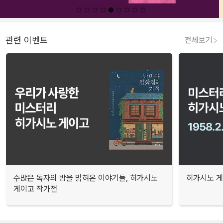
관련 이벤트
전체보기
수많은 독자의 밤을 밝혀온 이야기들, 히가시노
히가시노 게
게이고 작가전