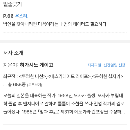
“그건…… 질문하지 않겠네요. 알려줘도 이해를 못할 테니까.”
밑줄긋기
“AI는 대단하다. 뭐가 뭔지 모르겠지만 아무튼 대단하다. 그래서 그런
P.66
온스라.
것도 가능하다. 그걸로 끝이에요. 어떤 의문도 품지 않아요. 그렇죠?”
범인을 찾아내려면 마음이라는 내면의 데이터도 필요하다
“그렇겠네요. 맞는 말이에요.”
“그럼 똑같은 것을 인간이 해냈다고 놀라는 건 이상하잖아요. 인간은
좀 더 자신의 가능성을 믿어야 해요. AI 따위를 상대로 주눅이 들어서
는 안 되죠.”
저자 소개
지은이:
히가시노 게이고
저자파일
신간알림 신청
최근작 :
<투명한 나선>
,
<매스커레이드 라이프>
,
<공허한 십자가>
… 총 688종
(모두보기)
오늘의 일본을 대표하는 작가. 1958년 오사카 출생. 오사카 부립대
학 졸업 후 엔지니어로 일하며 틈틈이 소설을 쓰다 전업 작가의 길로
들어섰다. 1985년 『방과 후』로 제31회 에도가와 란포상을 수상하며
데뷔했다. 1999년 『비밀』로 제52회 일본추리작가협회상, 2006년
『용의자 X의 헌신』으로 제134회 나오키상과 제6회 본격미스터리대