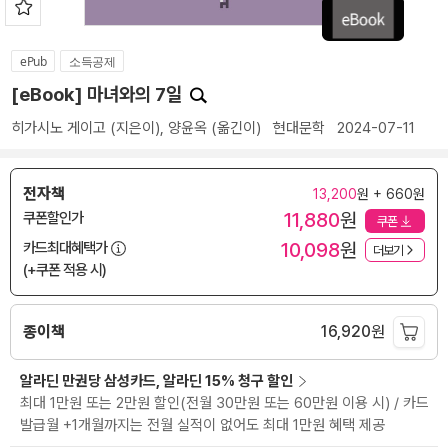
ePub
소득공제
[eBook] 마녀와의 7일
히가시노 게이고
(지은이),
양윤옥
(옮긴이)
현대문학
2024-07-11
전자책
13,200
원 + 660원
11,880
원
쿠폰할인가
쿠폰
10,098
원
카드최대혜택가
더보기
(+쿠폰 적용 시)
종이책
16,920
원
알라딘 만권당 삼성카드, 알라딘 15% 청구 할인
최대 1만원 또는 2만원 할인(전월 30만원 또는 60만원 이용 시) / 카드
발급월 +1개월까지는 전월 실적이 없어도 최대 1만원 혜택 제공