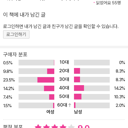
미한 SF에서부터 과학, 미스터리, 범죄 심리, 판타지 등 다양한 요소
읽었어요 55명
를 저글링하며 작품을 빚어온 작가는 이번 작품에서는 ‘AI’라는 소재
이 책에 내가 남긴 글
를 전면에 내세우며 한층 거대하면서도 현실에 밀착된 시의성 있는
로그인하면 내가 남긴 글과 친구가 남긴 글을 확인할 수 있습니다.
이야기를 선보인다. 이 책이 지난해 일본에 공개되자마자 〈산케이 신
문〉에서는 “압도적인 미스터리 걸작”이 나왔다며 “따뜻한 감동과 서
로그인하기
스펜스가 조화를 이루는 작품”이라고 호평했고, 독자들 또한 “미스터
리의 대가, 히가시노 문학의 정점” “다양한 문제를 담은 내용이지만
구매자 분포
단숨에 읽어버렸다” “성장한 마도카의 모습도 좋았고, 두 소년의 우
10대
0%
0.5%
정도 인상 깊다” 등의 반응을 보이며 한층 성숙하고 강력한 모습으로
20대
8.3%
9.8%
돌아온 〈라플라스 시리즈〉의 신작을 반겼다. “지명수배자를 귀신 같
30대
8.3%
23.5%
이 찾아내는 전직 형사가 살해되었다!” 경찰 미스터리×SF×소년 모
40대
14.2%
14.2%
험×성장 소설의 정수를 담은 걸작 전직 형사가 살해되었다. 피살된
50대
10.3%
7.4%
쓰키자와 가쓰시는 ‘미아타리 형사’라는 경찰 특수 분야 전문가. 사진
60대
2.0%
1.5%
한 장만으로 지명수배자의 인생을 유추해내는, 인간의 타고난 감각을
여성
남성
최대치로 연마한 인물이다. 쓰키자와 가쓰시가 실종되던 그 시각, 그
의 아들 리쿠마는 도서관에서 우연히 ‘라플라스의 마녀’ 우하라 마도
평점 분포