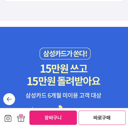
뒤로가
기
보관함담기
선물하기
장바구니
바로구매