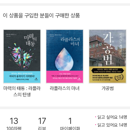
를 목격하는 느낌이다” _옮긴이 양윤옥 출간 도서 누적 판매 2억 부
에 달하는 베스트셀러 작가이자 현존하는 일본 추리소설계 최고의 거
이 상품을 구입한 분들이 구매한 상품
장 히가시노 게이고의 『마녀와의 7일』이 현대문학에서 출간되었다.
『마녀와의 7일』은 히가시노가 2015년 자신의 작가 생활 30주년 기
념작으로 발표한 『라플라스의 마녀』와 2018년 프리퀄에 해당하는
『마력의 태동』에 이어 5년 만에 선보이는 〈라플라스 시리즈〉 세 번째
작품이다. 이번 작품은 1985년 제31회 에도가와란포상을 수상한 작
가의 데뷔작 『방과 후』 이후 통산 100번째 단행본이라는 점에서 더
욱 뜻깊다. 〈라플라스 시리즈〉를 비롯해 히가시노 게이고의 책을 40
권 가까이 옮긴 양윤옥 번역가는 “100이라는 숫자를 기록하기까지
작가로서 분명 100번의 크나큰 용기와 지혜가 필요”했을 거라며 “한
마력의 태동 : 라플라
라플라스의 마녀
가공범
권 한 권 쓸 때마다 새롭게 쌓아올린, 인간의 두뇌가 빚어낸 기적의 성
스의 탄생
과를 목격하는 느낌”이라며 찬사를 아끼지 않았다. 『마녀와의 7일』
은 AI의 감시 체제가 강화된 가까운 미래를 무대로 ‘라플라스의 마녀’
마도카와 함께 아버지의 죽음을 좇는 소년의 모험과 사건의 진상을
읽고 싶어요 14명
13
17
1
추적하는 형사의 활약상을 담은 작품이다. 그간 이과적 상상력을 가
읽고 있어요 14명
100자평
리뷰
마이페이퍼