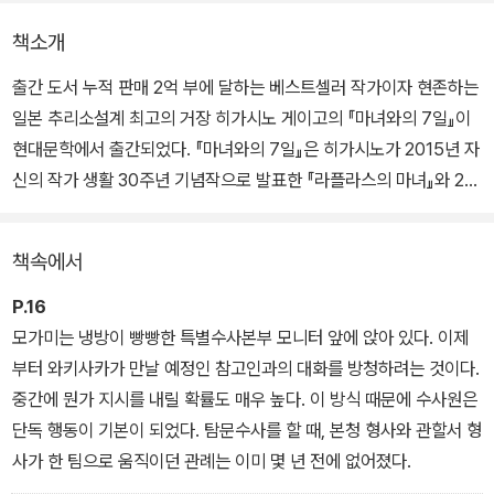
책소개
출간 도서 누적 판매 2억 부에 달하는 베스트셀러 작가이자 현존하는
일본 추리소설계 최고의 거장 히가시노 게이고의 『마녀와의 7일』이
현대문학에서 출간되었다. 『마녀와의 7일』은 히가시노가 2015년 자
신의 작가 생활 30주년 기념작으로 발표한 『라플라스의 마녀』와 20
18년 프리퀄에 해당하는 『마력의 태동』에 이어 5년 만에 선보이는
〈라플라스 시리즈〉 세 번째 작품이다.
책속에서
한 장만으로 지명수배자의 인생을 유추해내는, 인간의 타고난 감각을
P.16
최대치로 연마한 인물이다. 쓰키자와 가쓰시가 실종되던 그 시각, 그
모가미는 냉방이 빵빵한 특별수사본부 모니터 앞에 앉아 있다. 이제
의 아들 리쿠마는 도서관에서 우연히 ‘라플라스의 마녀’ 우하라 마도
부터 와키사카가 만날 예정인 참고인과의 대화를 방청하려는 것이다.
카와 마주친다. 갑자기 쏟아지는 비로 집에 갈 걱정을 하는 리쿠마에
중간에 뭔가 지시를 내릴 확률도 매우 높다. 이 방식 때문에 수사원은
게 마도카는 ‘이때 도서관을 나서라’ 하며 정확한 시간을 일러준다. 이
단독 행동이 기본이 되었다. 탐문수사를 할 때, 본청 형사와 관할서 형
는 예언에 가까울 정도로 정확했는데…….
사가 한 팀으로 움직이던 관례는 이미 몇 년 전에 없어졌다.