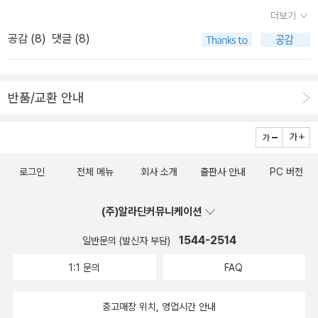
마녀와의 7일히가시노게이고는 사회파 추리소설을 쓸 때가 가장 재
기기의 보급으로 윤리에 어긋나는 표현에 접근할 수 있는 연령대는
더보기
밌는 것 같다. 이 소설은 라플라스 시리즈로, 요즘 화두인 AI를 수사에
점차 낮아지고 있습니다. 미성년자를 위한 시스템이 존재한다고 해도
공감 (
8
)
댓글 (8)
끌어오는 문제를 다룬다. 사방의 CCTV도 어느새 적응되었듯 그 역
완벽하게 막을 수는 없겠지요. 그런 표현에 익숙해지는 아이들이 어
시 적응되겠지만, 한 번 멈춰 생각해 볼 가치가 있는 질문이다. 재미도
른이 됐을 때 세상은 어떻게 변할까요? 이미 온갖 미디어 매체를 통
있고 흥미도 있는 책.2. 중국은 대국인가중국은 대국이라는 수식어가
해 윤리에 어긋나는 표현에 익숙해져 그것들이 윤리에 어긋나는 표현
반품/교환 안내
익숙한데, 그 대국의 기원을 몽골지배기로 진단했다. 정복당하며 대
인지 모르고 받아들였습니다. 그 사실을 나이가 들고 나서 깨달아 많
국이 되었는데 이제는 정복하여 대국이 되려하는 중국의 신패권주의
이 창피합니다. 인공지능의 개입이 없었던 어린 시절의 저도 그랬는
는 옳고 그름을 떠나 무섭다. 대국이란 무엇인지, 과거 대국의 풍모는
데, 인공지능이 개입된 지식이 온라인으로 순식간에 퍼지는 요즘 아
어디로 사라졌는지 묻고 싶다.재미는 좀 없지만 배움을 주는 책.
이들은 어떤 환경에 놓여 있는지 궁금해집니다. 인공지능을 개발하
로그인
전체 메뉴
회사 소개
출판사 안내
PC 버전
는 사람도, 인공지능을 활용하는 사람도 윤리를 의식하며 공존할 수
있는 사회가 되기를 간절히 바랍니다. 윤리 의식이 결여된 인공지능
(주)알라딘커뮤니케이션
은 비윤리적인 길로 빠지는 또 하나의 경로를 생산할 수 있습니다.
1544-2514
일반문의 (발신자 부담)
1:1 문의
FAQ
중고매장 위치, 영업시간 안내