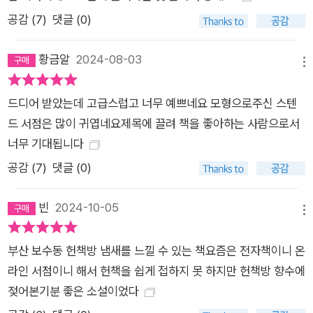
거리에서 60년째 매년 10월 말부터 11월 초까지 진짜로 벌어지
공감 (
7
)
댓글 (0)
는 일이다. 도쿄 간다에는 진보초 역을 중심으로 150개가 넘는
서점들이 있다. 가히, 세계 어느 곳에서도 찾아볼 수 없는 독서 문
황금알
2024-08-03
메뉴
화가 살아 있는 곳이다. 저자 야기사와 사토시는 회사원 시절에
고서점가를 지나다가 이 거리를 무대로 이야기를 쓰기로 결심했
드디어 받았는데 고급스럽고 너무 예쁘네요 모형으로주신 스텐
고, 이 작품이 2009년 제3회 치요다 문학상 대상을 수상하며 소
드 서점은 많이 귀엽네요제목에 끌려 책을 좋아하는 사람으로서
설가로 데뷔하게 되었다.소설은 헌책방의 오늘을 지나치게 낭만
너무 기대됩니다
적으로만 그리지는 않는다. 2000년 이후 인구 감소와 활자기피
공감 (
7
)
댓글 (0)
현상이 일본에 들이닥치면서 진보초 고서점가도 이 격랑을 피해
가지 못했다. 또한 일본의 대형 중고서점 프랜차이즈 북오프(Bo
빈
2024-10-05
ok-off)의 영향으로 젊은 세대 고객이 크게 줄었다. 이에 헌책방
메뉴
상인들은 조합을 조직하여 필요한 책을 매입할 수 있는 시장을 형
부산 보수동 헌책방 냄새를 느낄 수 있는 책요즘은 전자책이니 온
성했고 인터넷으로 책을 판매할 수 있는 방안도 마련했는데, 소설
라인 서점이니 해서 헌책을 쉽게 접하지 못 하지만 헌책방 향수에
안에도 이러한 변화의 흔적이 담겨 있다. 『비 그친 오후의 헌책
젖어본기분 좋은 소설이었다
방』은 빠르게 변화하는 세상에서 ‘그럼에도 불구하고 책의 세계