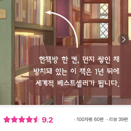
9.2
100자평 60편
리뷰 39편