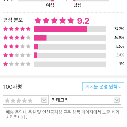
여성
남성
트가 “반드시 이 책을 세계 여러 나라에서 간행하고 싶다”는 의
지를 품었고, 그 바람대로 13년 만에 새로이 출간된 작품이 엄청
9.2
평점 분포
난 인기를 누리고 있는 것이다. 마치 헌책방 한 켠에서 먼지 쌓인
74.2%
채 방치되어 있다가 우연히 발견된 귀중한 책과 같은, ‘헌책방’을
16.9%
소재로 한 이 소설과 더없이 어울리는 스토리라 할 수 있다.모든
5.6%
독서가에겐‘잊을 수 없는 그날 밤’이 하나씩 있다스물다섯 살 다
3.4%
카코의 인생에 책이라고는 없었다. 이 세상에 살고 있는 사람의
0%
절대다수처럼. 그리고 거기에 변화가 생길 거라고는 상상해본 적
도 없었다.소설은 평화롭던 날을 보내던 다카코가 1년 동안 사내
연애를 해온 남자친구에게서 다른 여자와 결혼하게 됐다는 갑작
100자평
게시물 운영 원칙
스러운 이별 통보를 받는 장면으로 시작된다. 이별의 충격으로 회
사마저 그만두고 폐인이 되어 집에 틀어박혔는데, 어느 날 왕래가
카테고리
뜸했던 외삼촌에게 전화가 걸려온다. 진보초 거리에서 헌책방을
운영하고 있으니 여기 머물며 일을 도와달라고. 책이라고는 학교
수업 때 읽은 게 전부인데 갑자기 헌책방에서 일을 하라니. 그러