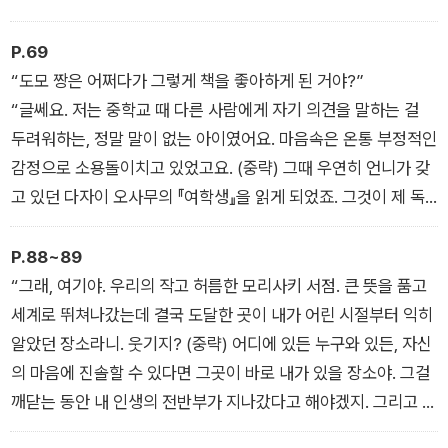
다.
헌책 속에는 내가 생각지도 못한 많은 역사가 쌓여 있었다. 이건
P.69
결코 책의 내용에 관해서만 하는 얘기가 아니다. 한 권 한 권마다
“도모 짱은 어쩌다가 그렇게 책을 좋아하게 된 거야?”
오랜 세월을 거쳐온 그 흔적들을 나는 여럿 발견했다.
“글쎄요. 저는 중학교 때 다른 사람에게 자기 의견을 말하는 걸
두려워하는, 정말 말이 없는 아이였어요. 마음속은 온통 부정적인
감정으로 소용돌이치고 있었고요. (중략) 그때 우연히 언니가 갖
고 있던 다자이 오사무의 『여학생』을 읽게 되었죠. 그것이 제 독
서 인생의 시작이 되었어요.”
“그래? 인생의 어느 순간에 우연히 책을 만나 잊을 수 없는 경험
P.88~89
을 한 사람이 독서가가 되는 거구나.”
“그래, 여기야. 우리의 작고 허름한 모리사키 서점. 큰 뜻을 품고
세계로 뛰쳐나갔는데 결국 도달한 곳이 내가 어린 시절부터 익히
알았던 장소라니. 웃기지? (중략) 어디에 있든 누구와 있든, 자신
의 마음에 진솔할 수 있다면 그곳이 바로 내가 있을 장소야. 그걸
깨닫는 동안 내 인생의 전반부가 지나갔다고 해야겠지. 그리고 나
는 이제 가장 마음에 드는 항구로 돌아와 여기에 닻을 내리기로