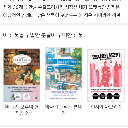
세계 30개국 판권 수출모리사키 서점은 내가 오랫동안 꿈꿔온
이상적인 가게다. 낡은 책들이 모여드는 이 작은 헌책방엔 책만큼
이나 따스하고 풍요로운 위로의 시간이 흐른다. 고된 일로 지쳤을
때, 사람들과 부대끼며 마음에 상처가 생긴 날이면 나는 여전히
이 상품을 구입한 분들이 구매한 상품
이 아름다운 이야기를 떠올리곤 한다. 세월의 흔적이 쌓인 헌책방
의 평범한 일상이 당신에게도 소소한 감동으로 다가오길._윤성근
(이상한 나라의 헌책방 대표, 『헌책방 기담 수집가』 저자)13년 전
의 일본소설이2024년 영국 도서상 최종후보에 오르다세계 최대
의 책방 거리로 꼽히는 도쿄 간다의 진보초 고서점 거리. 2024년
현재, 이곳으로 미국과 영국 등지로부터 건너온 서양인 관광객들
이 쇄도하고 있다. 일본어를 읽지도 못하는 외국인들이 기어코 책
방 거리를 찾아오는 까닭은 무엇일까? 그것은 바로 한 권의 소설
때문이다. 이곳 진보초 거리를 배경으로 한 소설 『비 그친 오후의
비 그친 오후의 헌
바다가 들리는 편의
한자와 나오키 1
책방 2
점
헌책방』(영미권 제목: Days at the Morisaki Bookshop)이 해
당 국가들에서 베스트셀러에 오르면서 일명 ‘성지순례’를 하려는