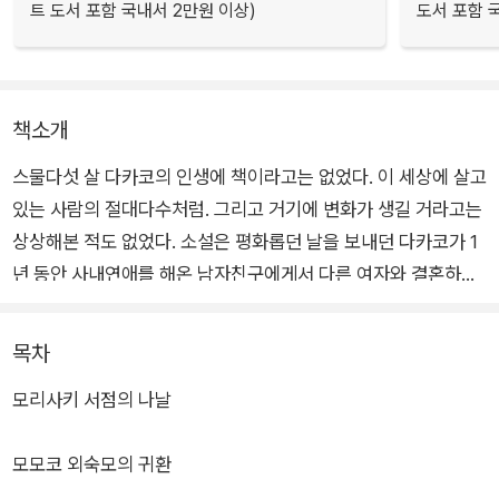
트 도서 포함 국내서 2만원 이상)
도서 포함 국
책소개
스물다섯 살 다카코의 인생에 책이라고는 없었다. 이 세상에 살고
있는 사람의 절대다수처럼. 그리고 거기에 변화가 생길 거라고는
상상해본 적도 없었다. 소설은 평화롭던 날을 보내던 다카코가 1
년 동안 사내연애를 해온 남자친구에게서 다른 여자와 결혼하게
됐다는 갑작스러운 이별 통보를 받는 장면으로 시작된다.
목차
이별의 충격으로 회사마저 그만두고 폐인이 되어 집에 틀어박혔
모리사키 서점의 나날
는데, 어느 날 왕래가 뜸했던 외삼촌에게 전화가 걸려온다. 진보
초 거리에서 헌책방을 운영하고 있으니 여기 머물며 일을 도와달
모모코 외숙모의 귀환
라고. 책이라고는 학교 수업 때 읽은 게 전부인데 갑자기 헌책방