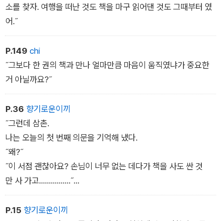
소를 찾자. 여행을 떠난 것도 책을 마구 읽어댄 것도 그때부터 였
어.˝
P.149
chi
˝그보다 한 권의 책과 만나 얼마만큼 마음이 움직였냐가 중요한
거 아닐까요?˝
P.36
향기로운이끼
˝그런데 삼촌.
나는 오늘의 첫 번째 의문을 기억해 냈다.
˝왜?˝
˝이 서점 괜찮아요? 손님이 너무 없는 데다가 책을 사도 싼 것
만 사 가고…………….˝
외삼촌은 유쾌하게 소리 내어 웃었다.
P.15
향기로운이끼