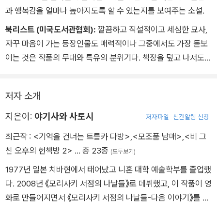
과 행복감을 얼마나 높아지도록 할 수 있는지를 보여주는 소설.
가게 안은 늘 그렇듯 밤이 되어서도 활기가 넘쳤다. 손님들이 웃
고 떠드는 소리가 차분한 피아노곡에 섞여서 입구에 선 나에게까
북리스트 (미국도서관협회):
깔끔하고 직설적이고 세심한 묘사,
지 들려왔다. 카운터석 너머로 익숙한모습이 보였다. 땅딸막한 등
자꾸 마음이 가는 등장인물도 매력적이나 그중에서도 가장 돋보
판과 반들반들한 머리의 남자는 사부 씨가 틀림없었다. 스보루 사
이는 것은 작품의 무대와 특유의 분위기다. 책장을 덮고 나서도
장님과 이야기 삼매겁에 빠져 있었다. 내 존재를 알아차리자 그
오랫동안 머물고 싶어질 것이다.
는 크게 손짓하며 불렀다.
저자 소개
지은이:
야기사와 사토시
저자파일
신간알림 신청
최근작 :
<기억을 건너는 트릉카 다방>
,
<모조품 남매>
,
<비 그
친 오후의 헌책방 2>
… 총 23종
(모두보기)
1977년 일본 치바현에서 태어났고 니혼 대학 예술학부를 졸업했
다. 2008년 《모리사키 서점의 나날들》로 데뷔했고, 이 작품이 영
화로 만들어지면서 《모리사키 서점의 나날들-다음 이야기》를 출
간했다. 이 시리즈는 전 세계 30개국에서 번역이 진행 중이며 20