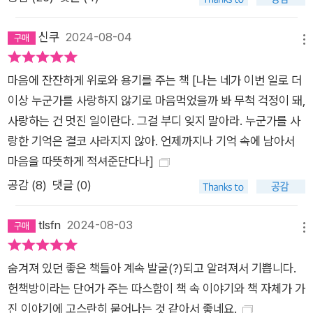
어떻게 된 걸까. 한 시간 후에 나는 그 책에 완전히 빠져들고 있었
다. 어려운 말로 쓰인 문장도 있었지만, 보편적인 인간 심리를 주
신쿠
2024-08-04
제로 삼고 있어 내 마음 속으로도 수월하게 스며들어 왔다.그날
메뉴
밤 다카코는 밤을 하얗게 지새우고 계속 페이지를 넘겼다. 처음으
마음에 잔잔하게 위로와 용기를 주는 책 [나는 네가 이번 일로 더
로 문학의 세계에 빠져든 것이다. 세상 수많은 독서가들이 세월이
이상 누군가를 사랑하지 않기로 마음먹었을까 봐 무척 걱정이 돼,
지나도 생생히 기억하는 각각의 순간들처럼. 후에 다카코는 역시
사랑하는 건 멋진 일이란다. 그걸 부디 잊지 말아라. 누군가를 사
책을 사랑하는 친구와 대화를 하며 깨달은 바를 말한다. “인생의
랑한 기억은 결코 사라지지 않아. 언제까지나 기억 속에 남아서
어느 순간에 우연히 책을 만나 잊을 수 없는 경험을 한 사람이 독
마음을 따뜻하게 적셔준단다나]
서가가 되는 거구나.” 『비 그친 오후의 헌책방』은 독자로 하여금
자신에게도 분명히 있었던 책과 만난 그날의 밤을 되새겨보게 하
공감 (
8
)
댓글 (0)
며, 그럼으로써 다시금 책을 향한 사랑을 다잡게 만드는 소설이
다.손 뻗으면 수많은 책이 잡히는 오래된 헌책방에서너덜너덜해
tlsfn
2024-08-03
메뉴
진 나에게 건네는 인생의 휴가가벼운 내용으로 위로를 안기는 요
즘의 여타 힐링 소설들이 판타지적인 장소를 배경으로 하는 것과
숨겨져 있던 좋은 책들아 계속 발굴(?)되고 알려져서 기쁩니다.
달리, 『비 그친 오후의 헌책방』은 실제 존재하는 장소를 무대로
헌책방이라는 단어가 주는 따스함이 책 속 이야기와 책 자체가 가
하고 있다. 소설의 하이라이트라 할 수 있는 ‘헌책 축제’도 진보초
진 이야기에 고스란히 묻어나는 것 같아서 좋네요.