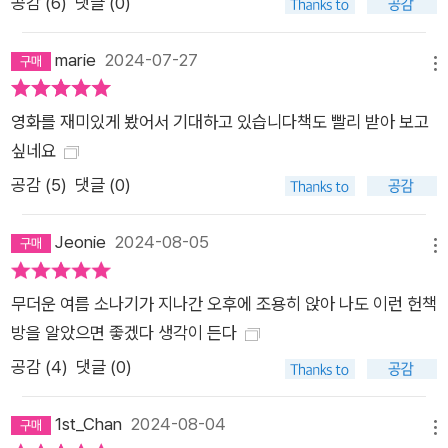
공감 (
6
)
댓글 (0)
를 떠나지 않을 사람들’이 보여주는 나름의 치열한 분투를 향한
응원이기도 하다. 그리고 그 응원은 현재 일본 서점가의 위기 속
marie
2024-07-27
에서 방일 외국인 관광객의 늘어난 발길로 진보초가 의외의 선전
메뉴
을 하고 있는 데 실제로 기여했다.자극적인 사건 없이 잔잔하게
흘러가는 이 책은 진보초 고서점가만큼이나 시간이 느릿느릿 흐
영화를 재미있게 봤어서 기대하고 있습니다책도 빨리 받아 보고
르는 책이다. 세계 곳곳의 독자에게 가닿는 데에 13년의 오랜 시
싶네요
간이 필요했듯 작품 내적으로나 외적으로나 ‘헌책 같은 소설’이라
공감 (
5
)
댓글 (0)
할 수 있다. 모리사키 서점과 헌책방 거리가 다카코에게 인생의
휴가를 주었던 것처럼, 이 책은 바쁜 일상을 보내는 독자에게 안
Jeonie
2024-08-05
메뉴
락하고 여유로운 휴가를 선사할 것이다.
무더운 여름 소나기가 지나간 오후에 조용히 앉아 나도 이런 헌책
방을 알았으면 좋겠다 생각이 든다
공감 (
4
)
댓글 (0)
1st_Chan
2024-08-04
메뉴