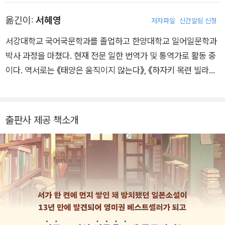
24년 영국 북어워드(The British Book Awards)의 ‘소설 데뷔
옮긴이:
서혜영
저자파일
신간알림 신청
작’ 부문 최종 후보에 올랐다. 그 외의 작품으로는 《커피 전문점
트릉카》 시리즈와 《너와 함께 살면》 등이 있다. 취미는 기타 연주
서강대학교 국어국문학과를 졸업하고 한양대학교 일어일문학과
이고 커피와 고양이를 사랑한다.
박사 과정을 마쳤다. 현재 전문 일한 번역가 및 통역가로 활동 중
이다. 역서로는 《태양은 움직이지 않는다》, 《하자키 목련 빌라의
살인》, 《밤은 짧아 걸어 아가씨야》, 《거울 속 외딴 섬》, 《보리밟기
쿠체》, 《반딧불이의 무덤》, 《매리지 블루》, 《명탐정 홈즈걸의 책
장》, 《명탐정 홈즈걸의 사라진 원고지》, 《비 그친 오후의 헌책
출판사 제공 책소개
방》, 《수화로 말해요》, 《소리나는 모래 위를 걷는 개》, 《하노이의
탑》, 《열심히 하지 않습니다》 등이 있다.