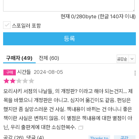
나 돈도 떨어지고 더 이상 머물 곳도 없는 상황에 처한 다카코는
마지못해 삼촌을 따라 곰팡내 나는 서점 2층의 작은 방으로 이사
현재
0
/280byte (한글 140자 이내)
한다. 그리고 그곳의 오래된 책들과 느릿느릿 살아가는 주변 사람
스포일러 포함
들과의 만남을 통해 서서히 상처를 치유해가고 다시 삶을 일으킬
등록
동력을 얻어간다.어떻게 보면 지극히 평범한 힐링 소설의 줄거리
를 띤 이 작품이 세계 독서가의 마음을 울린 것은 ‘책과의 만남’을
구매자 (49)
전체 (60)
더없이 아름답게 그려낸 데 있다. 나라와 인종을 불문하고 모든
독서가에게는 자신의 인생에서 어떤 중요한 사건, ‘책과 만나게
시간들
2024-08-05
메뉴
된 그날 밤’이 있기 마련이다. 어쩐지 잠이 오지 않고 마음이 심란
했던 어느 밤, 다카코는 ‘책이라도 읽어볼까’ 하는 가벼운 생각으
모리사키 서점의 나날들, 의 개정판? 이라고 해야 되는건지... 제
로 눈을 감은 채 헌책방 서가에서 아무 책이나 뽑아든다. 일본의
목을 바꿨으니 개정판은 아니고. 심지어 옮긴이도 같음. 펀딩은
옛 문인 무로 사이세이의 『어느 소녀의 죽음까지』라는 문고본이
했지만 좀 실망스러운 건 사실. 책내용이 바뀌는 건 아니니 좋은
었다.머리맡에 스탠드 조명만 켜놓은 어두컴컴한 방에서 나는 이
책이란 사실은 변하지 않음. 이 별점은 책내용에 대한 별점이 아
불 속에 누운 채 특별히 이거다 싶은 감흥도 없이 책을 읽기 시작
닌, 우리 출판계에 대한 소심한복수.
했다. 분명 지루해서 바로 잠들어 버릴 거라고 생각했다. 그런데
공감 (
26
)
댓글 (4)