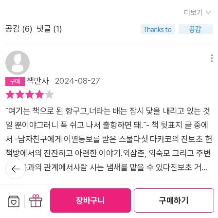
더보기
공감 (
6
)
댓글 (1)
메뉴
책만사
2024-08-27
˝여기는 책으로 된 항구고,너라는 배는 잠시 닻을 내리고 있는 것
일 뿐이야그러니 푹 쉬고 나서 출항하면 돼.˝- 책 뒷표지 글 중에
서 -남자친구에게 이별통보를 받은 스물다섯 다카코의 진보초 헌
책방에서의 잔잔하고 아련한 이야기.외삼촌, 외숙모 그리고 주변
뒤로가
사람들과의 관계에서사람 사는 냄새를 맡을 수 있다진보초 거리
기
헌책방은화려하지 않지만 사람사는 맛이 난다.어쩌면 가슴시린,
더보기
어쩌면 설레는그런 삶이 자리하고 있다.책을 읽는 내내 오래된 책
보관함담기
선물하기
장바구니
구매하기
공감 (
2
)
댓글 (0)
냄새를 맡는 듯 했다.