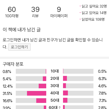
관광객들의 발길을 이끈 것이다.일본 대중소설이 영미권에 번역
읽고 싶어요 32명
60
39
9
되는 일 자체가 흔하지 않지만, 그중에서도 베스트셀러에 오르는
읽고 있어요 14명
100자평
리뷰
마이페이퍼
일은 극히 드물다. 이 책이 예외적인 인기를 끌게 된 주된 이유는
읽었어요 108명
젊은 세대 독서가들의 호응에 있었다. 틱톡이나 유튜브 등에서는
이 책에 내가 남긴 글
다양한 인종의 젊은 독자들이 이 먼 나라의 소설을 적극적으로 추
천하는 영상을 쉽게 찾아볼 수 있다. 이러한 인기에 힘입어 이 작
로그인하면 내가 남긴 글과 친구가 남긴 글을 확인할 수 있습니
품은 전 세계 30개국에 수출되었고, 2024년에는 영국에서 책의
다.
로그인하기
아카데미상으로 꼽히는 ‘영국 도서상’ 소설 데뷔작 부문 최종후보
에 오르는 기염을 토했다.『비 그친 오후의 헌책방』을 둘러싸고 또
구매자 분포
하나의 재미난 사실은, 이 책이 일본에서 출간된 시점이 지금으로
10대
0.5%
0.8%
부터 무려 13년 전이라는 점이다. 2010년에 처음 선보인 이 소설
20대
6.3%
5.4%
은 출간 당시에는 상당한 인기를 끌며 영화로도 만들어져 개봉되
30대
4.6%
12.4%
었으나, 몇 년이 지난 후로는 사실상 묻혀 있던 책이었다. 『모리사
40대
7.8%
31.5%
키 서점의 나날들』이라는 제목으로 출간된 한국어판도 진작 절판
50대
7.3%
16.6%
되었을 뿐만 아니라, 일본 현지에서도 해당 책의 일본어판은 현재
60대
2.8%
3.9%
종이책으로 유통되지 않고 있다. 뒤늦게 작품을 접한 해외 에이전