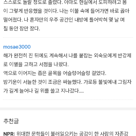
스스로도 놀랄 정도로 졸렸다. 아마도 현실에서 도피하려고 몸
이 그렇게 반응했을 것이다. 나는 이불 속에 들어가면 바로 곯아
떨어졌다. 나 혼자만의 우주 공간인 내방에 틀어박혀 몇 날 며
칠 동안 잠만 잤다.
mosae3000
해가 완전히 진 뒤에도 계속해서 나를 붙잡는 외숙모에게 반강제
로 이별을 고하고 서점을 나왔다.
역으로 이어지는 좁은 골목을 어슬렁어슬렁 걸었다.
밤기운이 서늘한 것이 조금은 싸늘했다. 가로등 불빛에내 그림자
가 길게 늘어나 길 위를 쓸고 지나갔다.
보루 앞을 지나갈 때 나도 모르게 발걸음을 멈췄다.
쓸쓸한 밤길에 오렌지색 불빛이 반짝이는 카페를 보니 파블로프
의 개처럼 반사적으로 커피를 마시고 싶어졌다. 시계를 보니 아
추천글
직 8시가 조금 지난 시각이었다. 나는 빨려들어가듯 문을 열고 안
NPR:
위대한 문학들이 불러일으키는 공감이 한 사람의 자존감
으로 들어섰다.