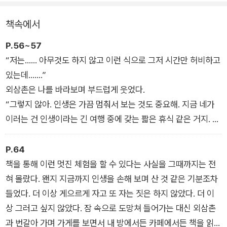
에서 일을 하라니.
책속에서
그러나 돈도 떨어지고 더 이상 머물 곳도 없는 상황에 처한 다카
코는 마지못해 삼촌을 따라 곰팡내 나는 서점 2층의 작은 방으로
P.56~57
이사한다. 그리고 그곳의 오래된 책들과 느릿느릿 살아가는 주변
“저는…… 아무것도 하지 않고 이런 식으로 그저 시간만 허비하고
사람들과의 만남을 통해 서서히 상처를 치유해가고 다시 삶을 일
있는데…….”
으킬 동력을 얻어간다.
외삼촌은 나를 바라보며 부드럽게 웃었다.
“그렇지 않아. 인생은 가끔 멈춰서 보는 것도 중요해. 지금 네가
이러는 건 인생이라는 긴 여행 중에 갖는 짧은 휴식 같은 거지. 여
기는 항구고 너라는 배는 잠시 여기 닻을 내리고 있는 것일 뿐이
야. 그러니 잘 쉬고 나서 또 출항하면 돼.”
P.64
책을 통해 이런 멋진 체험을 할 수 있다는 사실을 그때까지는 전
혀 몰랐다. 왠지 지금까지 인생을 손해 보며 산 것 같은 기분조차
들었다. 더 이상 게으르게 자고 또 자는 짓은 하지 않았다. 더 이
상 그러고 싶지 않았다. 잠 속으로 도망쳐 들어가는 대신 외삼촌
과 번갈아 가며 가게를 보면서 내 방에서든 카페에서든 책을 읽었