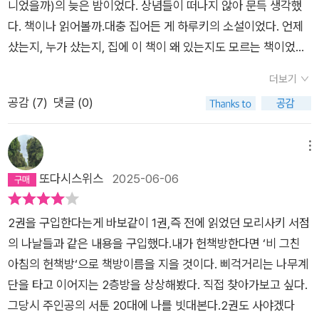
니었을까)의 늦은 밤이었다. 상념들이 떠나지 않아 문득 생각했
다. 책이나 읽어볼까.대충 집어든 게 하루키의 소설이었다. 언제
샀는지, 누가 샀는지, 집에 이 책이 왜 있는지도 모르는 책이었다.
딱히 책을 좋아하지도 않았으니까 '얼추 읽다가 잠들겠지' 생각했
더보기
다.그런데 아니었다. 나는 이렇게 책에 빠져들 수 있나 싶을 정도
공감 (
7
)
댓글 (0)
로 빠져들었고, 어느새 남은 책장이 몇십 쪽도 되지 않는 것을 깨
달았다. 창밖을 바라보니 어스름한 새벽이었다. 그때 문득 그런
생각이 들더라. '사람들이 이래서 책을 읽는구나.'10년도 한참 지
메뉴
났지만 그날의 밤은 기억에서 흐려지지 않았다. 사람마다 '책 읽
또다시스위스
2025-06-06
는 사람'이 된 날이 있다면 그날이 내게 그런 날이었을 거다. 출판
사에서 쓴 이 책의 소개글처럼 정말 모든 독서가에게는 있겠지.
2권을 구입한다는게 바보같이 1권,즉 전에 읽었던 모리사키 서점
잊을 수 없는 그런 밤이.<비 그친 오후의 헌책방>은 줄거리나 분
의 나날들과 같은 내용을 구입했다.내가 헌책방한다면 ‘비 그친
위기, 캐릭터 등 모든 것을 떠나서 정말 오랜만에 각별하게 다가
아침의 헌책방‘으로 책방이름을 지을 것이다. 삐걱거리는 나무계
오는 소설이었다. 내가 책벌레가 되었던 아름다운 그 순간에 대한
단을 타고 이어지는 2층방을 상상해봤다. 직접 찾아가보고 싶다.
향수를 일으키기 때문이다. 책 좀 읽는다는 독서가라면 누구에게
그당시 주인공의 서툰 20대에 나를 빗대본다.2권도 사야겠다
나 각별하게 다가오는 책이 아닐까 싶다.