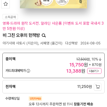
소득공제
영화·드라마 원작 도서전. 알라딘 사은품 (이벤트 도서 포함 국내서 3
만 5천원 이상)
비 그친 오후의 헌책방
야기사와 사토시
(지은이),
서혜영
(옮긴이)
다산책방
2024-08-05
종이책
17,500
원,
10%
15,750
원
+ 870원
13,388
원
카드최대혜택가
더보기
전자책
11,250
원
수령예상일
양탄자배송
오후 12시까지 주문하면 밤 11시
잠들기전 배송