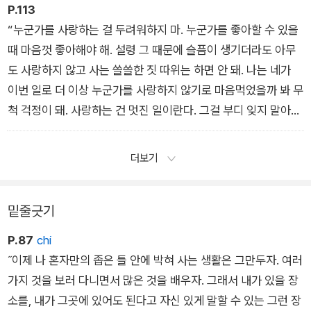
결정한 거야. 나에게 이곳은 신성한 곳이고 가장 마음 편히 쉴 수
P.113
있는 장소야.”
“누군가를 사랑하는 걸 두려워하지 마. 누군가를 좋아할 수 있을
때 마음껏 좋아해야 해. 설령 그 때문에 슬픔이 생기더라도 아무
도 사랑하지 않고 사는 쓸쓸한 짓 따위는 하면 안 돼. 나는 네가
이번 일로 더 이상 누군가를 사랑하지 않기로 마음먹었을까 봐 무
척 걱정이 돼. 사랑하는 건 멋진 일이란다. 그걸 부디 잊지 말아
라. 누군가를 사랑한 기억은 결코 사라지지 않아. 언제까지나 기
억 속에 남아서 마음을 따뜻하게 적셔준단다. 나처럼 나이를 먹고
더보기
나면 알게 될 거야.”
밑줄긋기
P.87
chi
˝이제 나 혼자만의 좁은 틀 안에 박혀 사는 생활은 그만두자. 여러
가지 것을 보러 다니면서 많은 것을 배우자. 그래서 내가 있을 장
소를, 내가 그곳에 있어도 된다고 자신 있게 말할 수 있는 그런 장