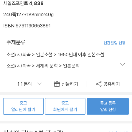
세일즈포인트
4,838
240쪽
127*188mm
240g
ISBN 9791130653891
주제분류
신간알림 신청
소설/시/희곡
>
일본소설
>
1950년대 이후 일본소설
소설/시/희곡
>
세계의 문학
>
일본문학
선물하기
공유하기
중고
중고
중고 등록
알라딘에 팔기
회원에게 팔기
알림 신청