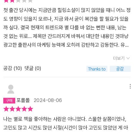
첫 출간 당시에는 지금만큼 힐링소설이 많지 않았을 때니 어느 정
도 영향이 있을지 모르나, 지금 와서 굳이 복간을 할 필요가 있을
까 싶다. 결국 현재의 트렌드와 별 다를 바 없는 뻔한 내용, 남는
것 없는 위로... 제목만 간드러지게 바꿔서 대단한 내용인 것마냥
광고한 출판사의 마케팅 능력에 오히려 감탄하고 감동한다. 유행
타고 쏟아내는 그놈의 힐링, 힐링 마케팅에 속지 않으리라 했는
더보기
데, 이번에는 긴가민가하면서도 제대로 속았다...ㅎㅎ 어떤 것이
공감 (
10
)
댓글 (0)
한번 성공하면 나도 성공해야지 싶어서 그와 관련된 수많은 아류
가 쏟아지는 유행이 출판계에마저 이어지니 조금은 씁쓸하다.
메뉴
포롤롤
2024-08-06
나는 별로 책을 좋아하는 사람은 아니었다. 스물한 살쯤이었나,
고민도 많고 시간도 많던 시절(시간이 많아 고민도 많았던 게 아