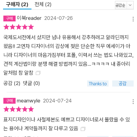
구매자 (2)
전체 (2)
되고 디자이너로 살고 디자이너로 일하기 위해 필요한 모든 이야
기를 담았다. 그가 전하는 디자이너의 생존법은 디자이너 취준생
이북reader
2024-07-26
메뉴
과 프리랜서, 인하우스, 에이전시, 스튜디오, 창업자 모두를 포함
한 주니어 디자이너들에게 매우 유용할 것이라 장담한다. 몸소 체
국제도서전에서 샀지만 넘나 유용해서 강추하려고 알라딘까지
험한 대한민국 디자인 업계, 그 생태와 특징을 이야기합니다. “나
왔음!! 고연차 디자이너의 감상에 젖은 단순한 직무 에세이가 아
는 호주에서 대학 졸업 후 프리랜서 디자이너로 활동하다가 한국
니라 디자이너의 마음가짐부터 포폴, 이력서 쓰는 법도 나와있고,
에 오자마자 바로 디자인 스튜디오를 차렸다. 디자이너로서 한국
견적 계산법이랑 분쟁 해결 방법까지 있음...ㅋㅋㅋㅋ 내 종아리
에서의 사회 경험은 전혀 없었지만 정말 그 누구보다도 디자인을
알처럼 참 알참
잘할 자신(만)이 있었다. 하지만 결과는 참담했다. 아무도 우리를
공감 (
2
)
댓글 (0)
알아주지 않았고, 나는 어디서부터, 무엇을 시작해야 하는지 몰라
너무 막막했다.” 디자이너가 디자인 스튜디오를 운영하는 건 전
meanwyle
2024-07-24
혀 이상한 일이 아니지만, 대한민국의 디자인 업계에 대한 이해와
메뉴
경험 없이 스튜디오를 시작하는 건 분명 쉽지 않은 일이다. 이원
표지디자인이나 사철제본도 예쁘고 디자이너로서 몰랐을 수 있
찬 디자이너는 호주에서 시각 디자인 전공 후 한국에 들어와 바로
는 용어나 계약들까지 잘 다루고 있음
디자인 스튜디오를 창립했다. 맨땅에 헤딩하듯 주도적으로 성장