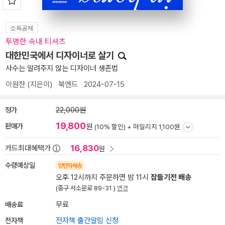
소득공제
투명한 속내 티셔츠
대한민국에서 디자이너로 살기
사수는 알려주지 않는 디자이너 생존법
이원찬
(지은이)
북엔드
2024-07-15
정가
22,000원
19,800
판매가
원
(10% 할인) +
마일리지 1,100원
16,830
카드최대혜택가
원
수령예상일
양탄자배송
오후 12시까지 주문하면 밤 11시
잠들기전 배송
(중구 서소문로 89-31 )
변경
배송료
무료
전자책
전자책 출간알림 신청