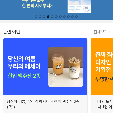
관련 이벤트
전체보기
당신의 여름, 우리의 에세이 + 한입 맥주잔 2종
디자인 도서
(택1)
도서 1권 이