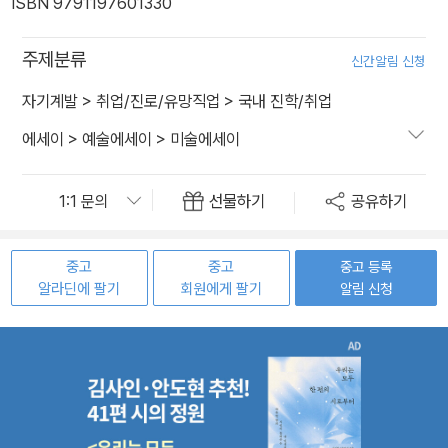
ISBN 9791197601330
주제분류
신간알림 신청
자기계발
>
취업/진로/유망직업
>
국내 진학/취업
에세이
>
예술에세이
>
미술에세이
선물하기
공유하기
중고
중고
중고 등록
알라딘에 팔기
회원에게 팔기
알림 신청