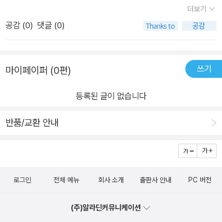
트’라고 보면 된다.
더보기
많다. 소위 말하는 디자인 ‘꿀팁', 개념 없는 클라이언트에 맞서는
방법, 성공적으로 커리어를 이끌어갈 법도, 지치지 않고 일하는
공감 (
0
)
댓글 (0)
노하우까지. 그가 이처럼 지식을 나누고 목소리를 내는 이유는 디
자인 업계의 발전을 바라기 때문이다. 디자이너들의 성장과 발전
을 위하여 그간 유튜브 영상, SNS, 교단, 인터뷰를 통해 전한 수
쓰기
마이페이퍼 (0편)
많은 말들을 ≪대한민국에서 디자이너로 살기≫에 정리했다. “아
등록된 글이 없습니다
낌없이 주는 나무", 이는 업계 동료들이 그를 칭하는 말인 동시에
그가 지향하는 삶의 방향이다. 아낌없이 주는 나무처럼 이 책이
반품/교환 안내
이 땅의 외롭고 힘든 모든 디자이너에게 힘이 되길, 더 나아가 업
계의 성장에 보탬이 되길 간절히 바라는 마음을 담았다.
로그인
전체 메뉴
회사 소개
출판사 안내
PC 버전
(주)알라딘커뮤니케이션