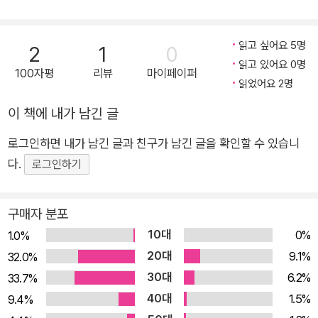
‘Layer 3. 디자이너로 일하기'에는 15년 경력의 빛나는 실무 노
하우를 담았다. 애초에 함께 일하지 말아야 할 클라이언트 유형은
읽고 싶어요 5명
2
1
0
무엇인지, 똑똑하게 일하는 실무 프로세스는 무엇인지, 견적은 어
읽고 있어요 0명
떻게 계산해야 하는지, 디자인 분쟁을 대처하는 방법은 무엇인지,
100자평
리뷰
마이페이퍼
읽었어요 2명
필드에서 많이 쓰이는 실무 용어와 업무 소통방법까지. 디자이너
로서 올바른 마음의 태도를 갖추는 것은 물론, 똑 부러지는 업무
이 책에 내가 남긴 글
태도까지 갖춰야 대한민국에서 디자이너로 살아갈 수 있다는 것
로그인하면 내가 남긴 글과 친구가 남긴 글을 확인할 수 있습니
이 그의 지론이다. 각 Layer의 마지막 부분에는 쉬어가는 코너를
다.
로그인하기
마련했다. 디자이너 지망생들이 흔히들 묻는 말, 디자이너 MBTI
순위, 클라이언트에게 전하는 편지까지. 디자이너로서 한 단계 더
구매자 분포
성장하기 위한 다음 스텝을 밟기 전에 잠시 휴식을 취하며 태도를
10대
0%
정비하는 시간으로 보면 좋다. 하지만 편하기만 한 휴식은 게으름
1.0%
20대
으로 이어질 수도 있는 법. 약간의 긴장을 유지하기 위해, 그리고
9.1%
32.0%
알려 주고 싶은 정보가 여전히 너무 많아 명함 디자인 방법, 인쇄
30대
6.2%
33.7%
의 종류와 특징, 계약서 관련 용어, 폰트 사이트 추천 등 유익하고
40대
1.5%
9.4%