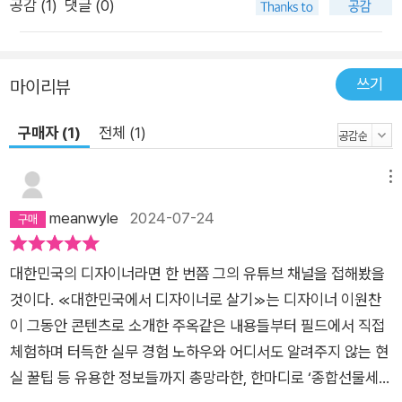
해 온 탓일까? 그는 단순히 어떤 디자인이 예쁜 디자인인지, 그런
공감 (
1
)
댓글 (0)
디자인을 하기 위해선 툴을 어떻게 만져야 하는지 얘기하지 않는
다. 대한민국에서 디자인과 디자이너가 갖는 의미는 무엇인지, 실
무 프로세스는 어떻게 진행되는지, 고용형태와 처우는 어떤지, 법
쓰기
마이리뷰
적 문제와 업계의 한계를 어떻게 해결해야 하는지 전한다. 주니어
구매자 (1)
전체 (1)
디자이너의 성장과 대한민국 디자인 업계의 발전을 위해 이야기
합니다. “학생의 입장에선 자신의 디자인이 세상에 나온다는 게
메뉴
정말 짜릿하고 기분 좋은, 설레는 일이다. 나도 그랬으니까. 누군
가는 그 짜릿함과 경험이 금전적 보상보다 중요하다고 생각할 수
meanwyle
2024-07-24
있고, 또 적당한 대가가 어느 정도인지 기준을 알기도 어려운 것
이 사실이다. 하지만 디자인 업계의 처우 개선과 졸업 후 실무 디
대한민국의 디자이너라면 한 번쯤 그의 유튜브 채널을 접해봤을
자이너가 되어 함께 이 길을 걸어갈 미래의 후배 디자이너들을 위
것이다. ≪대한민국에서 디자이너로 살기≫는 디자이너 이원찬
해서라도 자신부터 정당한 대가를 받고 일하도록 노력해야 한
이 그동안 콘텐츠로 소개한 주옥같은 내용들부터 필드에서 직접
다.” “지식과 노하우를 공유하는 것에 인색하지 마라. 결국 업계
체험하며 터득한 실무 경험 노하우와 어디서도 알려주지 않는 현
가 잘 돼야 나도 잘될 수 있다.” 디자이너이자 디자인 콘텐츠 크리
실 꿀팁 등 유용한 정보들까지 총망라한, 한마디로 ‘종합선물세
에이터인 저자 이원찬은 디자인에 대해 하고 싶은 말이 너무나도