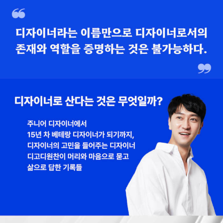
malist.kr 인스타그램 @dgodwonchan 유튜브 @wonchan 네
이버 카페 cafe.naver.com/dgod 홈페이지 wonchanlee.com