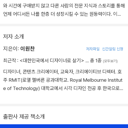
갈 수 있게 만들어주는 책이다. 특히, 현업자이기 때문에 더 예민
와 시간에 구애받지 않고 다른 사람의 전문 지식과 스토리를 통해
할 수 있는 비용을 비롯한 실질적인 문제들을 유쾌하게 풀어낸 내
언제 어디서든 나를 한층 더 성장시킬 수 있는 원동력이다. 이런
용들은 이제 막 발걸음을 내딛는 초년생들이 놓치면 안 될 부분이
의미에서 ≪대한민국에서 디자이너로 살기≫는 정말이지 책다운
라 확신한다.
책이다.
저자 소개
이원찬 디자이너의 글을 읽으며 디자인을 바라보는 그의 관점과
다채로운 생각에 연신 공감하고, 놀라움과 희로애락을 느꼈다. 1
지은이:
이원찬
저자파일
신간알림 신청
인 스튜디오, 인하우스, 프리랜서, 학생 등 디자이너라면 누구나
최근작 :
<대한민국에서 디자이너로 살기>
… 총 1종
(모두보기)
공감하고 즐겁게 읽을 수 있을 만한 책이다. 이 책이 앞으로 성장
디자이너, 콘텐츠 크리에이터, 교육자, 크리에이티브 디렉터. 호
하는 많은 디자이너에게 지식과 경험의 차원에서 길잡이가 되었
주 RMIT(로열 멜버른 공과대학교. Royal Melbourne Institut
으면 한다.
e of Technology) 대학교에서 시각 디자인 전공 후 한국으로
돌아와 디자인 스튜디오 ‘미니멀리스트’를 창립했다. 열악한 대한
민국 디자인계의 처우 개선을 위해 7만 구독자 유튜브 채널 ‘디고
디원찬’을 운영하고 있으며, 겸임교수 10년의 경력을 바탕으로
출판사 제공 책소개
디자인 교육과 콘텐츠 제작에 힘쓰고 있다. 디자인 스튜디오 mini