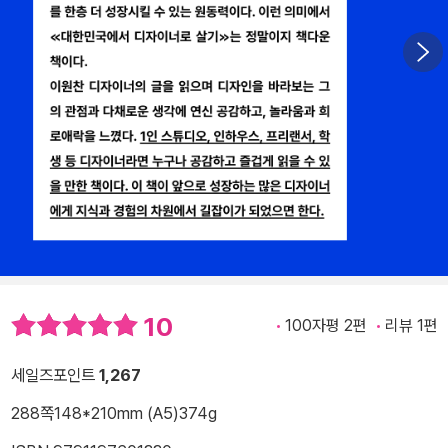
10
100자평 2편
리뷰 1편
세일즈포인트
1,267
288쪽
148*210mm (A5)
374g