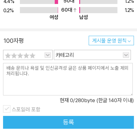
도 간결한 정보를 담았다. 15년 차 시니어 디자이너 이원찬, 디자
50대
1.2%
4.4%
이너의 생존법을 이야기합니다. “도태하지 않는 디자이너가 되기
60대
1.2%
0.2%
여성
남성
위해 필요한 기본적인 요소는 ‘관성을 이겨내는 태도’라고 생각한
다. 게으른 본성을 이겨내고자 고군분투할 때 조금씩 앞으로 나아
갈 수 있다. 이 과정이 결코 쉽진 않지만 자신도 모르는 사이에,
100자평
게시물 운영 원칙
분명 지금도 성장하고 있다. 그리고 이 노력은 평생 해야 한다고
생각하면 차라리 속이 편하다. ‘완성된 디자인’은 있어도 ‘완성된
카테고리
디자이너’는 없다고 했다. 끊임없이 진화하고 새로운 이야기를 그
려가는 디자이너가 되자고 다짐해 보자.” 열다섯까지 숫자를 세
는 일은 쉽지만, 같은 일을 15년 동안 하는 건 결코 쉬운 일이 아
니라는 걸 모두가 안다. 그렇기 때문에 경력자의 노하우를 듣는
일 자체가 희망처럼 느껴진다. 저자 이원찬은 프리랜서 디자이너
현재
0
/280byte (한글 140자 이내)
로 3년, 디자인 스튜디오 대표로 12년 동안 활동한 15년 차 베테
스포일러 포함
랑, 시니어 디자이너다. 그 많은 직업 중 디자이너로, 이 넓은 세
등록
상 속 대한민국에서, 불혹을 넘긴 나이에 디자이너로 살아오며 그
가 섭렵한 생존법을 전한다. 목차에서도 알 수 있듯, 디자이너가