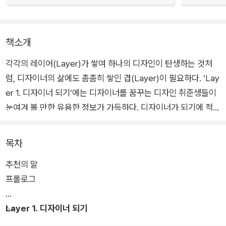
책소개
각각의 레이어(Layer)가 쌓여 하나의 디자인이 탄생하는 것처
럼, 디자이너의 삶에도 촘촘히 쌓인 겹(Layer)이 필요하다. ‘Lay
er 1. 디자이너 되기’에는 디자이너를 꿈꾸는 디자인 취준생들이
눈여겨 볼 만한 유용한 정보가 가득하다. 디자이너가 되기에 적합
한 사람은 어떤 사람인지, 진로는 어떻게 정해야 하는지, 이력서
와 포트폴리오, 면접은 어떻게 준비하는 게 좋은지, 업계 현황은
목차
어떤지 등 디자이너를 꿈꾸는 전공생, 비전공생 모두에게 유익한
추천의 말
이야기를 담았다. 이미 실무자로 일하고 있더라도 분야가 맞지 않
프롤로그
아 도전을 꿈꾸는 실무자들에게도 유용한 이야기다.
Layer 1. 디자이너 되기
‘Layer 2. 디자이너로 살기'는 보다 실무자에게 초점을 맞췄다.
상상과는 다르게 디자이너라는 직업의 이름만으로 디자이너의