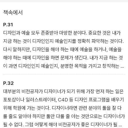
정체성을 증명할 수 없음을 뼈저리게 느끼는 저연차 디자이너들
책속에서
에게 도움을 주고자 하는 저자의 바람이 가득하다. 두려운 도태,
꿈꾸는 성장, 벗어나고픈 슬럼프 등 디자이너로 생활하며 만나는
P.31
수많은 마음과 상황들을 건강하게 헤쳐 나갈 마인드셋을 전한다.
디자인과 예술 모두 존중받아 마땅한 분야다. 중요한 것은 내가
지금 하는 것이 디자인인지 예술인지를 정확히 파악하는 것이다.
마지막으로, ‘Layer 3. 디자이너로 일하기'에는 15년 경력의 빛
다시 말하지만, 디자인을 해야 하는 때에 예술을 하거나, 예술을
나는 실무 노하우를 담았다. 애초에 함께 일하지 말아야 할 클라
해야 하는 때에 디자인을 하면 문제가 생긴다. 내가 지금 하는 것
이언트 유형은 무엇인지, 똑똑하게 일하는 실무 프로세스는 무엇
이 과연 디자인인지 예술인지, 분명한 목적을 가지고 창작하는 자
인지, 견적은 어떻게 계산해야 하는지, 디자인 분쟁을 대처하는
세가 필요하다. 그러니 진정한 디자이너로 거듭나고 싶다면 눈으
방법은 무엇인지, 필드에서 많이 쓰이는 실무 용어와 업무 소통방
로 보기에 아름다운 것만을 추구하지 말고, 직접 경험하며 문제를
P.32
법까지. 디자이너로서 올바른 마음의 태도를 갖추는 것은 물론,
해결하는 태도를 갖추기 위해 부단히 노력해야 함을 잊지 말길 바
대부분의 비전공자가 디자이너가 되기 위해 가장 먼저 하는 일은
똑 부러지는 업무 태도까지 갖춰야 대한민국에서 디자이너로 살
란다.
포토샵이나 일러스트레이터, C4D 등 디자인 프로그램을 배우기
아갈 수 있다는 것이 그의 지론이다.
위해 학원에 가는 것이다. 디자이너라면 관련 분야의 툴을 잘 다
룰 줄도 알아야 하지만 툴만 다룰 줄 아는 것만으로는 디자이너가
※ 누드 사철 제본 도서입니다.
될 수 없다. 그럼 어떻게 해야 비전공자가 좋은 디자이너가 될 수