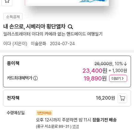
소득공제
내 손으로, 시베리아 횡단열차
일러스트레이터 이다의 카메라 없는 핸드메이드 여행일기
이다
(지은이)
미술문화
2024-07-24
종이책
26,000
원,
10%
23,400
원
+ 1,300원
19,890
원
카드최대혜택가
더보기
전자책
16,200
원
수령예상일
양탄자배송
오후 12시까지 주문하면 밤 11시
잠들기전 배송
(중구 서소문로 89-31 )
변경