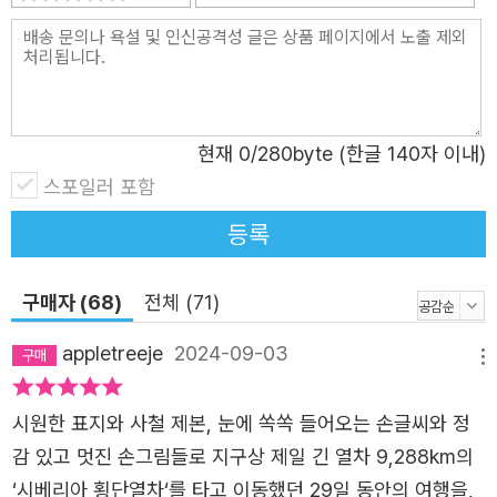
그곳에 사는 사람들을 제대로 이해할 수 있기 때문이다. 역
사서보다 간략하지만 핵심만 쏙쏙 담긴 이다 작가의 여행 에
세이, 이 책을 읽는 모두가 각자의 공간에서 즐거운 여행 되
기를!
현재
0
/280byte (한글 140자 이내)
스포일러 포함
등록
구매자 (68)
전체 (71)
appletreeje
2024-09-03
메뉴
시원한 표지와 사철 제본, 눈에 쏙쏙 들어오는 손글씨와 정
감 있고 멋진 손그림들로 지구상 제일 긴 열차 9,288km의
‘시베리아 횡단열차‘를 타고 이동했던 29일 동안의 여행을,