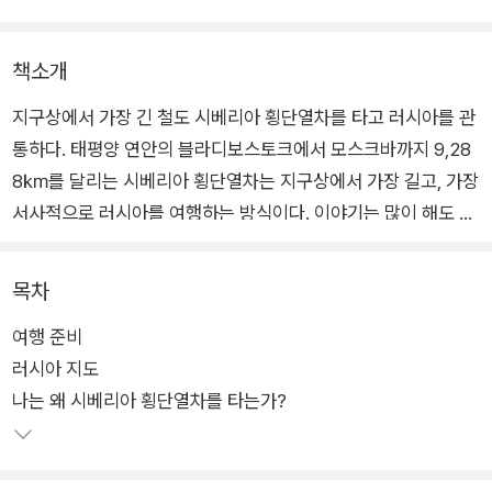
책소개
지구상에서 가장 긴 철도 시베리아 횡단열차를 타고 러시아를 관
통하다. 태평양 연안의 블라디보스토크에서 모스크바까지 9,28
8㎞를 달리는 시베리아 횡단열차는 지구상에서 가장 길고, 가장
서사적으로 러시아를 여행하는 방식이다. 이야기는 많이 해도 실
제로 가는 사람은 별로 없는 시베리아를 관통하는 이 무지막지한
여정을 이어가며 온몸으로 체득한 감동과 낭만, 혐오와 불안을 오
목차
직 손으로 쓴 글과 손으로 그린 그림들로 전하고자 한다. 이 책은
여행 준비
디지털 영상이 넘쳐나고 AI가 활약하는 시대에 손그림과 손글씨
러시아 지도
만을 고집하는 일러스트레이터 이다의 ‘내 손으로’ 시리즈의 네
나는 왜 시베리아 횡단열차를 타는가?
번째 여행기이다.