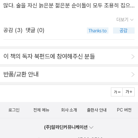
본다. 온하루를 들여서 어떻게 켜는지, 이러고서 얼마나 땀
많다. 술을 자신 늙은분 젊은분 순이돌이 모두 조용히 집으
을 쏟으면서 나르는지, 이렇게 겨울을 꼬박 보내는 나날을
로 걸어가며 밤빛을 돌아보는 마음은 없을까. 아침에 바보눈
더보기
그저 보여주기만 해도 된다. 이동안 바이칼못을 둘러싼 들숲
(바라보고 보살피는 눈) 모임 여덟걸음을 꾸린다. 《작은 새
메를 하나하나 비출 만하고, 숱한 목숨붙이를 천천히 짚을
공감 (
3
)
댓글 (0)
가 좋아요》하고 《내가 진짜 공주님》을 놓고서, 수수하게 여
만하다. ‘작은삶(다큐멘터리)’을 담을 적에는 지켜보기(취재)
미는 그림책이야말로 아이어른 모두를 사랑으로 이끄는 즐
가 아닌 ‘함께살기’를 할 노릇이다. 나란히 먹고자고 살림하
겁고 아름다운 이야기를 품는다고 들려주면서, 이오덕 어른
이 책의 독자 북펀드에 참여해주신 분들
고 사랑하는 길이라면 붓끝이 바뀐다.#MiguelPangㅍㄹㄴ
이 멧골마을 작은배움터에서 늘 걸어서 멧숲을 오르내린 지
글 : 숲노래·파란놀(최종규). 낱말책을 쓴다. 《풀꽃나무 들숲
난날 삶자취를 곁들인다. 글을 쓰거나 읽는 눈길·손길은 바
반품/교환 안내
노래 동시 따라쓰기》, 《새로 쓰는 말밑 꾸러미 사전》, 《미래
로 우리 삶자락에서, 수수하고 작은 하루에서 찾아보면서 빛
세대를 위한 우리말과 문해력》, 《들꽃내음 따라 걷다가 작은
나게 마련이다. 《내 손으로, 시베리아 횡단열차》는 손그림으
책집을 보았습니다》, 《우리말꽃》, 《쉬운 말이 평화》, 《곁
로 꾸민다. ‘손그림’은 알뜰하되, 이야기는 아쉽다. 숱한 분이
말》, 《책숲마실》, 《우리말 수수께끼 동시》, 《시골에서 살림
잘못 아는데, 중형카메라나 대형카메라로 찍어야 사진이 잘
로그인
전체 메뉴
회사 소개
출판사 안내
PC 버전
짓는 즐거움》, 《이오덕 마음 읽기》을 썼다. blog.naver.co
나오지 않는다. 대학교를 나와야 똑똑하거나 바르지 않다.
m/hbooklove+“실체 드러났다” 충주맨 사직에 ‘충격적 상
서울대학교를 마친들 아름답게 일한다고 여기지 않는다. 똑
(주)알라딘커뮤니케이션
황’…벌써 10만명 떠났다https://n.news.naver.com/mne
딱이나 손전화로 찍어도 마음에 사랑을 담아야 아름답고, 배