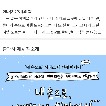
상에서 포착해낸 아이러니와 유머, 소소한 깨달음이 담긴 일기와
작품들로 많은 사랑을 받아왔다. 지은 책으로 『이다의 허접질』,
이다(지은이)의 말
『무삭제판 이다 플레이』, 『이다의 작게 걷기』, 『걸스 토크』, 『기억
나는 같은 여행을 여러 번 떠난다. 실제로 그곳에 갔을 때 한 번,
나니? 세기말 키드 1999』, 『이다의 자연 관찰 일기』, 『이다의 도
돌아와 손으로 여행 노트를 그릴 때 또 한 번, 그리고 내가 그린
시관찰일기』가 있으며, 100퍼센트 손으로 쓰고 그린 여행 노트
여행 노트를 볼 때마다 다시 그곳으로 돌아간다. 직접 쓴 여행 노
『내 손으로, 치앙마이』, 『내 손으로, 시베리아 횡단열차』 등 여행
트는 시간을 보관하는 마법과도 같다.
기를 꾸준히 펴내고 있다. 그림으로 일상과 여행을 기록하고 싶은
출판사 제공 책소개
사람들을 위한 책 『끄적끄적 길드로잉』을 썼고, 다수의 드로잉 강
이번 책은 전작인 ‘내 손으로 발리’ ‘내 손으로 교토’ ‘내 손으로 치
좌와 워크숍을 진행하고 있다.
앙마이’와는 결이 다르다. 원래 나는 이동을 많이 하는 여행을 좋
아하지 않아서 주로 한 도시에 머무르며 여행을 하고 그림을 그렸
다. 그런데 이번 여행은 시베리아 횡단열차를 타고 블라디보스톡
에서 모스크바까지 무려 9,288km를 이동하고, 거기서 다시 8시
간 기차를 타고 상트페테르부르크까지 간다. 체류하는 도시만 7
개, 총 29일의 대장정이다.