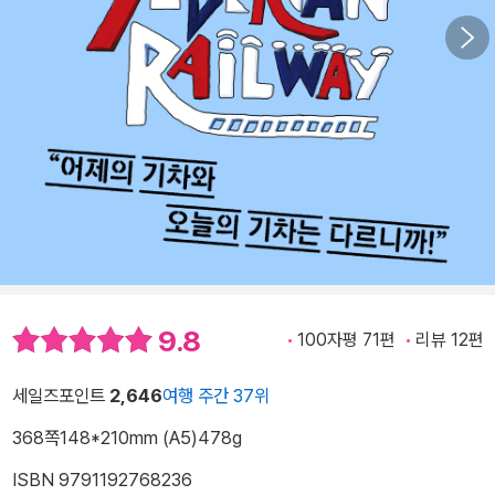
9.8
100자평 71편
리뷰 12편
세일즈포인트
2,646
여행 주간 37위
368쪽
148*210mm (A5)
478g
ISBN 9791192768236