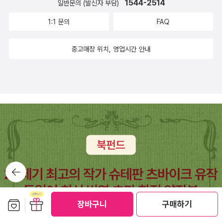
1544-2514
ws/article/081/0003618367'충주맨' 사직서 제출에 충T
일반문의 (발신자 부담)
움턱을 디딘 적조차 없어도 사랑으로 살림을 짓기에 아람일
V 구독자 18만명 가까이 떠났다(종합)https://n.news.nav
1:1 문의
FAQ
꾼이다. ‘손그림·손글씨’에 굳이 매이지 않아도 된다. 사랑이
er.com/mnews/ranking/article/001/0015908589?nt
없으면 메마르다.ㅅㄴㄹ※ 글쓴이숲노래(최종규) : 우리말꽃
ype=RANKING&sid=001'충주맨 검색하니 개XX 나왔
중고매장 위치, 영업시간 안내
(국어사전)을 씁니다. “말꽃 짓는 책숲, 숲노래”라는 이름으
다'…충주시 공무원이 밝힌 내부 질투｜지금 이 뉴스https://
로 시골인 전남 고흥에서 서재도서관·책박물관을 꾸립니다.
www.youtube.com/watch?v=I-Vcp63uKX8[올림픽]
‘보리 국어사전’ 편집장을 맡았고, ‘이오덕 어른 유고’를 갈무
컬링 '한일전' 중 일장기 송출…JTBC '제작진 과실, 사과'htt
리했습니다. 《들꽃내음 따라 걷다가 작은책집을 보았습니
ps://n.news.naver.com/mnews/article/001/0015908
다》, 《우리말꽃》, 《미래세대를 위한 우리말과 문해력》, 《쉬
448?sid=104+트럼프의 석유 봉쇄에 고통받는 쿠바...'모
운 말이 평화》, 《곁말》, 《곁책》, 《새로 쓰는 말밑 꾸러미 사
든 일상 마비'https://n.news.naver.com/mnews/article/
전》, 《새로 쓰는 비슷한말 꾸러미 사전》, 《새로 쓰는 겹말
052/0002315484?sid=104
꾸러미 사전》, 《새로 쓰는 우리말 꾸러미 사전》, 《책숲마
뒤로가
실》, 《우리말 수수께끼 동시》, 《우리말 동시 사전》, 《우리말
기
글쓰기 사전》, 《이오덕 마음 읽기》, 《시골에서 살림 짓는 즐
보관함담기
선물하기
거움》, 《숲에서 살려낸 우리말》, 《마을에서 살려낸 우리말》,
장바구니
구매하기
《읽는 우리말 사전 1·2·3》 들을 썼습니다. blog.naver.co