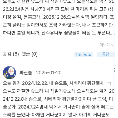
오늘도 까칠한 숲노래 씨 책읽기숲노래 오늘책오늘 읽기 20
26.2.16.《얼음 사냥꾼》 세라핀 므뉘 글·마리옹 뒤발 그림/성
미경 옮김, 분홍고래, 2025.12.26.오늘은 살짝 썰렁하다. 포
근히 풀리는 길이면서도 조금 가라앉는다. 내내 포근하기만
하다면 봄일 테니까. 산수유나무 꽃망울이 터질 듯 부푼다.
나무도 풀도 철갈이를 하려는 몸짓으로 천천히 나아간다. 구
더보기
름이 제법 끼지만 틈틈이 해가 난다. 구름도 있되 먼지띠가
공감 (
6
)
댓글 (0)
뿌옇게 얽혔다고 할 수 있다. 설이나 한가위에는 쇳덩이물결
이 시골로 밀려드니, 그동안 서울을 휘감던 먼지띠가 시골로
훅 번지게 마련이다. 《얼음 사냥꾼》을 읽었다. 뜻깊은 줄거
파란놀
2025-01-20
메뉴
리를 들려주는 그림책이라 여길 수 있고, ‘뜻깊은 + 줄거
오늘 읽기 2024.12.22. 내 손으로, 시베리아 횡단열차
리’에 힘쏟느라 ‘오늘 + 살림’은 놓쳤다고 볼 수 있다. 우리가
오늘도 까칠한 숲노래 씨 책읽기숲노래 오늘책오늘 읽기 20
짓는 삶은 우리가 지내는 하루이다. 이웃이 빚는 삶은 이웃
24.12.22.《내 손으로, 시베리아 횡단열차》 이다 글·그림, 미
이 빛나는 오늘이다. 겨울에 꽁꽁 어는 못물을 알맞게 켜서
술문화, 2024.7.24.밤새 밖에서 거나꾼이 술에 절어 떠드는
얼음을 얻는 길을 더 깊고 넓게 담아내면 한결 나았으리라
소리를 들었다. 아재만 거나꾼이지 않다. 아가씨 거나꾼도