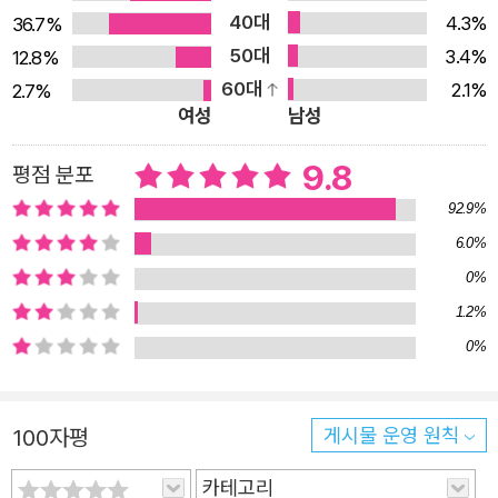
때면 설레고 그간의 고생이 눈 녹듯 사라져 안정을 찾았다.
40대
4.3%
36.7%
마치 낯선 타지에서 나만의 특별한 공간이 생긴 듯한 느낌이
50대
3.4%
12.8%
다. "어제의 기차와 오늘의 기차는 다르니까!" 오늘 하루가
60대
2.1%
2.7%
여성
남성
조금 별로여도 내일을 기대하게 되는 시베리아 횡단열차의
매력을 엿볼 수 있다. 러시아, 그리고 시베리아 횡단열차 재
9.8
평점 분포
미로 읽는 역사와 상식 유럽으로 가는 시베리아 횡단열차는
92.9%
1890-1945년까지 러시아와 북한의 접경 노선부터 부산항
6.0%
까지 노선을 연장하고 사용해 왔다. 대한제국 시절 많은 조
0%
선인들이 유럽을 가기 위해 이 철도를 이용했다고 한다. 러·
1.2%
일전쟁 후 하바롭스크를 경유하여 시베리아철도 전 구간이
0%
개통된 것은 1916년이었으나, 한반도 구간은 1945년 이후
중단된 상태이고 현재는 북쪽 지역만 모스크바까지 사용하
고 있는 것으로 파악된다. 이처럼 여행할 나라, 그리고 탑승
100자평
게시물 운영 원칙
할 열차를 전반적으로 이해하는 일은 이다 작가의 여행 준비
카테고리
에서 큰 비중을 차지한다. 역사와 문화를 알아야 그 나라와