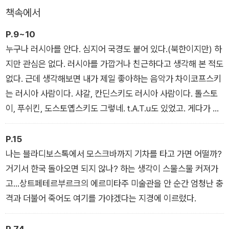
책속에서
P.9~10
누구나 러시아를 안다. 심지어 국경도 붙어 있다.(북한이지만) 하
지만 관심은 없다. 러시아를 가깝거나 친근하다고 생각해 본 적도
없다. 근데 생각해보면 내가 제일 좋아하는 음악가 차이코프스키
는 러시아 사람이다. 샤갈, 칸딘스키도 러시아 사람이다. 톨스토
이, 푸쉬킨, 도스토옙스키도 그렇네. t.A.T.u도 있었고. 게다가 볼
쇼이 발레단, 마린스키 발레단도 있잖아. 잘하면 발레도 볼 수 있
고. 예쁜 성당이나 성화도 지천에 깔렸다던데? 나는 이미 러시아
P.15
를 알고 좋아하고 있던 거나 마찬가지였다.
나는 블라디보스톡에서 모스크바까지 기차를 타고 가면 어떨까?
거기서 한국 돌아오면 되지 않나? 하는 생각이 스물스물 커져가
고...상트페테르부르크의 에르미타주 미술관을 안 순간 엄청난 충
격과 더불어 죽어도 여기를 가야겠다는 지경에 이르렀다.
P.74