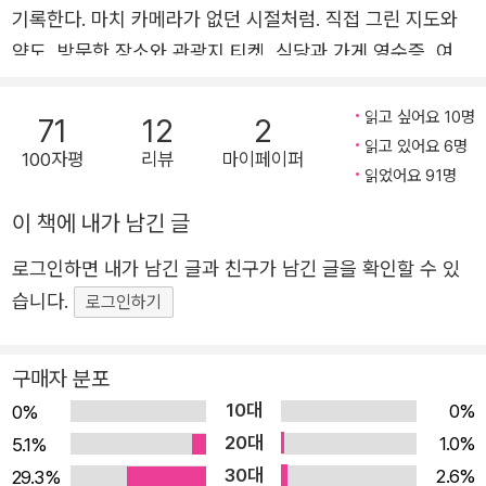
기록한다. 마치 카메라가 없던 시절처럼. 직접 그린 지도와
약도, 방문한 장소와 관광지 티켓, 식당과 가게 영수증, 여행
중 발견한 독특한 포장재를 모아 붙여 자신만의 컬렉션으로
가득 채웠다. 에르미타주 등 우리가 비교적 가기 힘든 미술
읽고 싶어요 10명
71
12
2
읽고 있어요 6명
관의 관람 비중이 큰 이번 여행에서, 미술 작품에 대한 작가
100자평
리뷰
마이페이퍼
읽었어요 91명
의 덕심도 보는 묘미를 더한다. 여행의 준비 과정부터 끝까
지 한 장 한 장 빼곡히 그려 넣은 노트에서, 여행지의 매력과
이 책에 내가 남긴 글
감동의 순간이 사진보다 생생하게 전해진다. 낯선 타지에서
로그인하면 내가 남긴 글과 친구가 남긴 글을 확인할 수 있
나만의 공간, 기차 홀릭으로 만드는 시베리아 횡단열차의 매
습니다.
로그인하기
력 지난 여행들과 달리 이번 여행은 끊임없이 이동한다. 여
행 초반에는 ‘이 끝없는 이동을 해낼 수 있을까?’하는 걱정이
앞섰지만 걱정이 무색하게, 덜컹거리는 기차의 리듬에 몸을
구매자 분포
맡기면 오히려 마음이 편안해졌다. 여행 중에는 낯선 문화와
10대
0%
0%
예상치 못한 당혹스러운 일들을 겪으면서 한국으로 돌아가
20대
1.0%
5.1%
고 싶을 때도 있었다. 그럼에도 불구하고 새로운 기차를 탈
30대
2.6%
29.3%