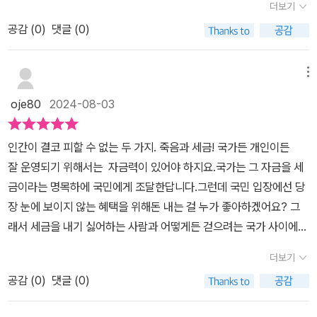
는 세금으로 거둬들인 금과 노예, 가축의 목록 등이 꽤 상세하게 적혀
더보기
개념통합교과서
책입니다. 세금의 역사, 여러가지 세금의 종류에 대해 재미있게 설명
있어요 이로서 국가가 세금을 징수했다는 것을 알수 있는 대목이지요
공감 (
0
)
댓글 (0)
하고 있습니다. 예나 지금이나 세금에 대해 만족하는 사람은 없습니
우리나라 헌법은 납세를 국민의 4대 의무 중 하나로 규정하고 있어요
다. ​나라에는 변함없이 도둑이 많고, 또 세금을 제대로 안내는 얌체
댐과 도로, 가로등 공원 같은 재화를 생산하면서 동시에 국방이나 치
들도 언제나 있습니다. 요즘 다시 바깥일을 시작하면서 직원들 관련
메뉴
안(경찰), 화재 진압(소방소), 의료(보건소), 교육(공립학교) 등의 서
한 세금까지 일주일에 두어번은 세무사 사무실과 연락하는 일도 많구
비스도 공급해요 세금이란 국가가 제공한 이 재화와 서비스를 국민이
oje80
2024-08-03
요. ​직접세와 간접세, 그리고 어떤 조세제도가 가장 공평한지에 대한
이용하는 사용료이자 비용이예요 요즘처럼 푹푹 찌는 여름이면 사람
여러가지 이야기들이 담겨있는 책입니다. 요즘 여행들 많이 가시
이면 시원한 에어컨 사용하잖아요 전기요금은 전기를 많이 쓰면 쓸수
인간이 결코 피할 수 없는 두 가지. 죽음과 세금! 국가든 개인이든
죠? 여행의 시작은 면세점인데요.. 여러가지 선물이랑 할인 혜택을
록 눈덩이처럼 불어나요 이것을 누진세라고 하는데요 누진은 점점 더
잘 운영되기 위해서는 자금력이 있어야 하지요.국가는 그 자금을 세
합체면 개인적으로는 면세점 쇼핑의 매력이 좀 떨어집니다만, 그래도
높아진다는 뜻이예요 개인 소득에 부과하는 소득세와 기업 소득에 부
금이라는 명목하에 국민에게 조달한답니다.그런데 국민 입장에선 당
공항에서는 면세점을 기웃기웃하게 됩니다. ​찐한 향수 향기를 느끼
과하는 법인세가 대표적인 누진세예요 부가가치세란 무엇일까? 편의
장 눈에 보이지 않는 혜택을 위해돈 내는 걸 누가 좋아하겠어요? 그
면서 여행이 시작되는 두근거림.. ​최초의 면세점은 1940년대 아일
점에 물건을 사고 영수증을 보면 물품가액과 부가가치세라는 말이 보
래서 세금을 내기 싫어하는 사람과 어떻게든 걷으려는 국가 사이에쫓
랜드에서 시작되었다고 합니다. ​당시 비행기로는 긴 거리를 비행할
일꺼예요 이 부가가치세는 판매자의 주머니에 들어가는 돈이 아니라
고 쫓기는 대결이 늘 있었지요.이 책에서 그런 사건들 속에서 벌어
수 없었기에 중간 급유지로 인기 있었던 곳인데요. 출국 심사를 마친
더보기
세금으로 나라에 낼 돈이예요 우리나라에는 모두 25개의 세금이 있
진 흥미로운 세금의 역사와 세금에 대해 더 자세히 알고 나아가 기분
사람들에게 이곳은 공해와 같은 공간임을 착안해서 면세점을 오픈했
어요 국세가 14개이고 지방세가 11개예요 국세는 중앙 정부에 내는
공감 (
0
)
댓글 (0)
좋게 세금을 낼 수 있도록세금에 대해 알려주고 있답니다.초등 고학
다고 합니다. ​흥미로워서 찾아보니, 아직도 아일랜드 새년공항에는
세금인데 국경을 경계로 다시 내국세와 관세로 나누어져요 내국세는
년부터 성인까지 추천드리고세금에 지식이 없더라도 이 책 한 권만
이 면세점이 아직 있다고 합니다. 미래 생각발전소 시리즈의 다른 책