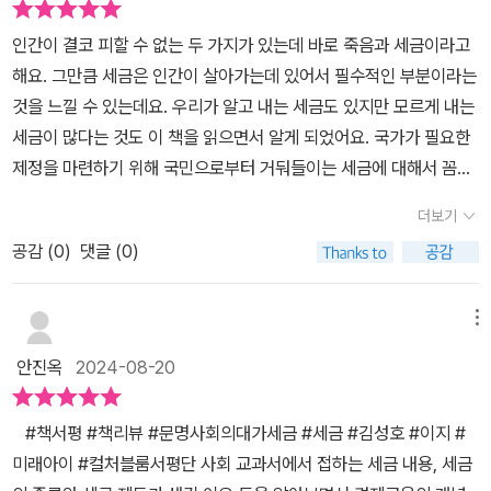
인을 조금은 다른 각도에서 바라볼 수도 있어요두번째 챕터에서는
음이 생길 리가 없잖아요? 섬나라 국민은 물고기를 잡지 않거나, 소
인간이 결코 피할 수 없는 두 가지가 있는데 바로 죽음과 세금이라고
'왜 부자는 더 많은 세금을 내야할까'세금의 차등에 대해 이야기하지
득이 있어도 세금을 안 내려고 탈세할 궁리를 하거나, 세금이 낮은 다
해요. 그만큼 세금은 인간이 살아가는데 있어서 필수적인 부분이라는
만 징세의 적정 비율에 대해서도 다루네요세번째 챕터는 '우리는 우
른 섬나라로 이민을 갈 거예요. 그래서 오늘날 국가는 가장 많은 세금
것을 느낄 수 있는데요. 우리가 알고 내는 세금도 있지만 모르게 내는
리도 모르는 사이에 세금을 내고 있다'정확히는 '모르는 사이에'가 아
을 거둘 수 있으면서 동시에 국민의 불만이 폭발하지 않는 가장 이상
세금이 많다는 것도 이 책을 읽으면서 알게 되었어요. 국가가 필요한
니라 '의식하지 않는 사이에'가 맞지 않을까요ㅎㅎㅎㅎ누구나 내고 있
적인 세율을 찾으려고 노력을 해요. 그림에서 T점이에요. 하지만 이
제정을 마련하기 위해 국민으로부터 거둬들이는 세금에 대해서 꼼꼼
는 세금, 부가가치세를 이야기 합니다물론 부가가치세 만이 아니라
것은 어디까지나 이론일 뿐 쉬운 일이 아니에요. 래퍼도 가장 이상적
하게 알아보는 시간을 가져 보았어요. 세금을 왜 내는지, 우리가 내는
소득세와 인두세 개별 소비세 등등 다양한 세금에 대해서도 설명하고
인 세율이 몇 퍼센트인지 제시하지 못했어요. 17세기 프랑스 재상 콜
더보기
세금은 어떤 것이 있는지 그리고 세금에 얽힌 다양한 역사까지도 만
있지요사실 이 장만 읽어도 세금에 대한 개괄적인 이해가 되겠다 싶
베르는 이런 말을 했어요. “훌륭한 세금 기술이란, 거위(국민) 몸에서
공감 (
0
)
댓글 (0)
나 볼 수 있었는데요. 한 권의 책으로 세금의 흥미로운 이야기를 만나
을 정도에요 ^^;;네번째 챕터는 '세금이 싫어'세금을 피하기 위한 유서
깃털(세금)을 뽑는 것과 같다. 거위의 고통을 최소화하면서 가장 많은
볼 수 있어서 아이들과 함께 읽으면서 지식을 넓히고 세상을 바라보
깊은 편법들을 이야기해요 ㅎㅎㅎㅎㅎ어음과 수표도 이 과정에서 발
깃털을 뽑아내는 것이다.” -43~44쪽 중에서-
는 다양한 관점을 가질 수 있는 시간이 될 수 있겠네요.우리가 내는 세
메뉴
전되었다니 나쁜 영향만 있는것은 아닌것도 같네요 ^^;;;마지막 다섯
금은 과연 어디에 쓰일까?? 세금은 국방, 치안, 행정, 교육, 수도, 하
번째 챕터 '국가는 세금을 어떻게 사용할까'우리가 왜 세금을 내야하
안진옥
2024-08-20
수도 등 국가가 공급하는 다양한 재화와 서비스를 국민이 이용하는
는가와 이어지는 의문이라고 생각해요세금으로 국가가 하는 일을 나
대가라고 해요. 그런데 내가 낸 세금에 비해 내가 받은 혜택은 많지 않
쁘게 평가하는 사람은 아무도 없을거에요다만 정말로 필요한 곳에 사
#책서평 #책리뷰 #문명사회의대가세금 #세금 #김성호 #이지 #
다고 생각을 종종 하곤 하는데요. 세금이 어떻게 활용되는지 알게 된
용했는지는 우리 무두가 관심을 가지고 지켜봐야 할 부분이라고 생각
미래아이 #컬처블룸서평단 사회 교과서에서 접하는 세금 내용, 세금
다면 세금을 꼬박꼬박 내는 것에 대한 억울함이 조금은 풀리지 않을
되네요초등 고학년 이상이라면 누구나 쉽게 접근해서 세금에 대해 재