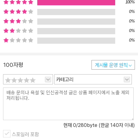
100%
교육 등 국가가 제공하는 온갖 재화와 서비스를 이용하는 대가가 바
0%
로 세금인 것이지요. 또한 정부는 세금이라는 강제성 있는 수단을 동
0%
원해 소득을 재분배합니다. 저소득층에는 낮은 세금을 거두고 고소득
0%
층에게는 많은 세금을 거둬 복지를 향상하고, 사회적 갈등을 유발하
0%
는 빈부 격차를 줄이는 한편 소득 재분배 효과를 높이는 것 역시 세금
이 있기에 가능한 것이지요. 국가 운영의 원동력이며 복지국가의 바
탕을 이루는 세금. 세금에서 벗어날 수 있는 때는 죽었을 때뿐이라는
100자평
게시물 운영 원칙
농담 아닌 농담처럼, 세금은 우리 삶에서 결코 떼어낼 수 없는 생활의
일부이며 문명사회를 사는 시민들이 치러야 할 대가입니다. 이 책을
카테고리
통해 어린이 독자들은 어렵고 멀게만 느껴지는 세금에 관한 흥미로운
지식들을 배울 수 있을 것입니다. 세리란 무엇일까? 세금 징수업자들
은 국가와 약속한 세금만 내면 나머지는 자신들이 챙길 수 있어요. 그
래서 최대한 많은 돈을 뜯으려고 혈안이 되어 있어요. 마른 수건에서
물을 쥐어 짜내듯, 징수업자들은 사람들을 들들 볶았어요. 심지어 그
현재
0
/280byte (한글 140자 이내)
들에게는 세금 미납자는 체포하고 재산을 압류할 권한도 있었어요.
스포일러 포함
세금을 낼 형편이 안 되는 사람에게는 이자를 받고 세금 낼 돈을 빌려