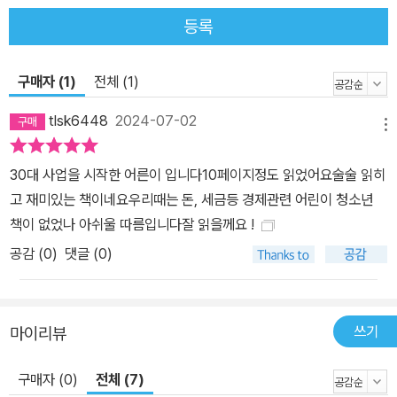
주기도 했어요. 이를 고리대금업이라 불러요. 오늘날 악명 높은 사채
등록
업자와 같아요. 비싼 이자를 갚지 못한 백성들은 땅과 집을 징수업자
들에게 고스란히 빼앗겼어요. 그래서 서양 역사에서 세리(세금 징수
구매자 (1)
전체 (1)
업자)들은 백성들에게 공포와 증오와 경멸의 대상이었어요. 백성들이
tlsk6448
2024-07-02
무거운 세금을 견디다 못해 반란이나 민란을 일으킬 때면, 세금 징수
메뉴
업자들은 시위대의 척살 1호 대상이었어요. 서기 88년, 로마의 속주
(지배지)였던 터키에서 반란이 발생했을 때, 군중들은 하루 만에 세금
30대 사업을 시작한 어른이 입니다10페이지정도 읽었어요술술 읽히
징수업자 8만 명을 살해했어요. 18세기, 프랑스에서 시민 혁명이 발
고 재미있는 책이네요우리때는 돈, 세금등 경제관련 어린이 청소년
생했을 때도 많은 징수업자가 목숨을 잃었어요. 근대 화학의 아버지
책이 없었나 아쉬울 따름입니다잘 읽을께요 !
라 불리는 위대한 과학자 라부아지에도 한때 징수업자라는 이유로 단
공감 (
0
)
댓글 (0)
두대에서 처형을 당했어요. -16쪽 중에서- 왜 국가에 세금을 내야 할
까? 국가도 재화와 서비스를 국민에게 제공해요. 댐과 도로, 가로등,
공원 같은 재화를 생산하면서 동시에 국방(군대)이나 치안(경찰), 화
쓰기
마이리뷰
재 진압(소방서), 의료(보건소) 교육(공립학교) 등의 서비스도 공급
해요. 세금이란 국가가 제공한 이 재화와 서비스를 국민이 이용하는
구매자 (0)
전체 (7)
사용료이자 비용이에요. 세상에 공짜란 없는 법이에요. 그런데 국가