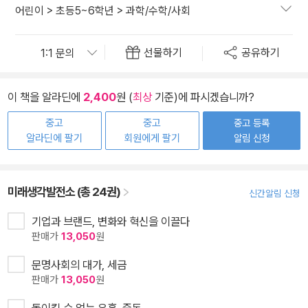
어린이
>
초등5~6학년
>
과학/수학/사회
선물하기
공유하기
이 책을 알라딘에
2,400
원 (
최상
기준)에 파시겠습니까?
중고
중고
중고 등록
알라딘에 팔기
회원에게 팔기
알림 신청
미래생각발전소 (총 24권)
신간알림 신청
기업과 브랜드, 변화와 혁신을 이끌다
판매가
13,050
원
문명사회의 대가, 세금
판매가
13,050
원