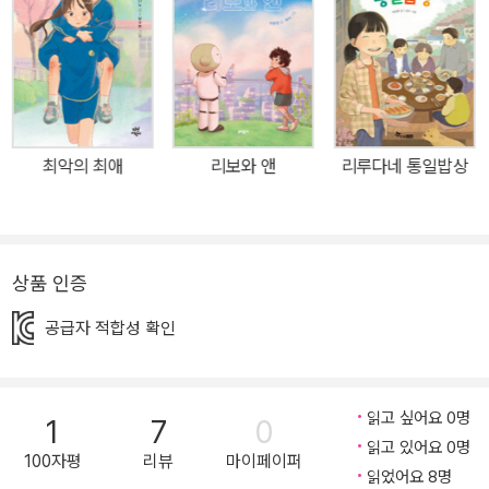
설명하고 있는 책입니다. 우리는 우리도 모르는 사이 날마다 세금을
내고 있습니다. 우리가 사는 물건들에 포함된 부가가치세 같은 간접
세 때문에 소득이 없는 어린아이조차 과자 한 봉지를 살 때마다 국가
에 세금을 내고 있는 셈이지요. 세금은 아주 오랜 옛날부터 존재했습
니다. 문자로 기록된 가장 오래된 문서는 세금 장부였지요. 5천여 년
최악의 최애
리보와 앤
리루다네 통일밥상
전, 수메르인들은 진흙 점토판에 세금으로 거둬들인 금과 노예, 가축
목록 등을 상세히 기록해 놓았습니다. 이 점토판에는 왕보다도 세금
을 걷는 세리를 더 두렵다는 기록도 있습니다. 역사 속에서 세리들은
백성들의 공포와 증오의 대상이었지요. 동양에 비해 중앙집권화가 늦
상품 인증
었던 서양은 국가를 대신해 세금을 걷는 세금 징수 청부업자가 활약
공급자 적합성 확인
했습니다. 그들은 국가를 대신해 혹독하게 백성들에게 세금을 쥐어짰
지요. 국가와 약속한 세금만 내면 그 나머지는 자신들이 챙길 수 있는
이익이었으니까요. 무거운 세금을 견디다 못한 백성들이 반란을 일으
읽고 싶어요 0명
1
7
0
키면 세금 징수업자들은 목숨을 위협받곤 했습니다. 18세기 프랑스
읽고 있어요 0명
대혁명 때에도 수많은 세금 징수업자가 목숨을 잃었고 근대 화학의
100자평
리뷰
마이페이퍼
읽었어요 8명
아버지라 불리는 라부아지에도 한때 세금 징수업자였다는 이유로 단