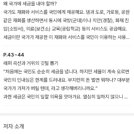
악명 높은 사채업자와 같아요. 비싼 이자를 갚지 못한 백성들은 땅과
왜 국가에 세금을 내야 할까?
집을 징수업자들에게 고스란히 빼앗겼어요. 그래서 서양 역사에서 세
국가도 재화와 서비스를 국민에게 제공해요. 댐과 도로, 가로등, 공원
리(세금 징수업자)들은 백성들에게 공포와 증오와 경멸의 대상이었
같은 재화를 생산하면서 동시에 국방(군대)이나 치안(경찰), 화재 진
어요.
압(소방서), 의료(보건소) 교육(공립학교) 등의 서비스도 공급해요.
백성들이 무거운 세금을 견디다 못해 반란이나 민란을 일으킬 때면,
세금이란 국가가 제공한 이 재화와 서비스를 국민이 이용하는 사용료
세금 징수업자들은 시위대의 척살 1호 대상이었어요. 서기 88년, 로
이자 비용이에요. 세상에 공짜란 없는 법이에요.
마의 속주(지배지)였던 터키에서 반란이 발생했을 때, 군중들은 하루
그런데 국가가 제공하는 재화와 서비스는 기묘한 특징이 있어요. 돈
P.43~44
만에 세금 징수업자 8만 명을 살해했어요. 18세기, 프랑스에서 시민
이 없으면 우리는 마트에서 물건을 살 수 없고 버스를 탈 수 없어요.
래퍼 곡선과 거위의 깃털 뽑기
혁명이 발생했을 때도 많은 징수업자가 목숨을 잃었어요. 근대 화학
하지만 세금 미납자 집에 불이 났을 때, 소방서에서 ‘당신들은 이번 달
“처음에는 국민도 순순히 세금을 냅니다. 하지만 세율이 계속 오르면
의 아버지라 불리는 위대한 과학자 라부아지에도 한때 징수업자라는
세금을 안 냈더군요. 미안하지만 출동 안 합니다’라고 말하지는 않아
국민의 인내심은 한계를 드러내요. 부지런히 돈 벌면 뭐하나? 대부분
이유로 단두대에서 처형을 당했어요
요. 세금이 좀 밀려도 우리는 근린공원을 산책할 수 있고, 시립도서관
국가가 가져가 버릴 텐데, 라고 생각해버리니까요.“
에서 책을 빌릴 수 있으며, 도둑이 들었을 때 경찰을 부를 수도 있어
과한 세금은 국민의 일할 의욕을 앗아가요. 열심히 일하지 않으니 국
요. 치안, 소방, 문화시설은 누구나 이용할 수 있는 공공의 재산이기
민 소득은 감소하고, 국민소득이 감소하면 정부의 세금 수입도 덩달
때문이에요. 이것을 공공재라고 불러요.
아 감소해요. 비틀즈처럼 소득의 90퍼센트를 세금으로 내라고 하면
누구라도 힘이 쭉 빠질 거예요. 세율이 100퍼센트가 되면 국민과 기
저자 소개
업은 아예 일을 안 할 거예요. 버는 돈 전부를 세금으로 내야 할 판인