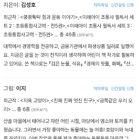
데, 일할 마음이 생길 리가 없잖아요? 섬나라 국민은 물고기를 잡지
지은이:
김성호
저자파일
신간알림 신청
않거나, 소득이 있어도 세금을 안 내려고 탈세할 궁리를 하거나, 세금
최근작 :
<쿵쾅툭탁 힘과 운동 이야기>
,
<미래아이 초통사 필독서 세
이 낮은 다른 섬나라로 이민을 갈 거예요.
트 2 : 초등통합사고력 - 전5권>
,
<미래아이 초통사 필독서 세트 3 :
그래서 오늘날 국가는 가장 많은 세금을 거둘 수 있으면서 동시에 국
초등통합사고력 - 전5권>
… 총 46종
(모두보기)
민의 불만이 폭발하지 않는 가장 이상적인 세율을 찾으려고 노력을
대학에서 경영학을 전공하고, 금융기관에서 파생상품 딜러로 일했어
해요. 그림에서 T점이에요. 하지만 이것은 어디까지나 이론일 뿐 쉬
요. 지금은 글을 는 것이 천직이라 생각하며 어린이 책 작가로 활동하
운 일이 아니에요. 래퍼도 가장 이상적인 세율이 몇 퍼센트인지 제시
고 있어요. 쓴 책으로는 『검은 눈물, 석유』 『경제의 핏줄, 화폐』 『산업
하지 못했어요. 17세기 프랑스 재상 콜베르는 이런 말을 했어요.
의 쌀, 반도체』 『양자역학, 보이지 않는 세계를 열다』 『돌이킬 수 없는
“훌륭한 세금 기술이란, 거위(국민) 몸에서 깃털(세금)을 뽑는 것과
유혹, 중독』 『돈의 모든 것』 『촉법소년, 살인해도 될까요?』 『으랏차
같다. 거위의 고통을 최소화하면서 가장 많은 깃털을 뽑아내는 것이
그림:
이지
저자파일
신간알림 신청
차 노벨 생리 · 의학상으로 가는 길』 등이 있습니다.
다.”
최근작 :
<지옥 고양이>
,
<진짜 진짜 멋진 친구>
,
<금쪽같은 우리 오
리>
… 총 6종
(모두보기)
산골 마을에서 태어나고 자란 어린 시절, 마당에서 염소와 토끼를 키
웠습니다. 그러면서 가장 좋아하는 동물에는 늘 어흥! 호랑이와 늑대
를 꼽았지요. 이번 작업을 통해 제가 좋아하는 동물들을 마음껏 그릴