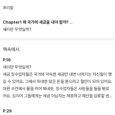
금의 역사에 대한 다양한 지식과 정보를 어린이들에게 쉽고 재미있게
머리말
설명하고 있는 책이다.
Chapter1 왜 국가에 세금을 내야 할까?
세리란 무엇일까?
책속에서
P.16
세리란 무엇일까?
세금 징수업자들은 국가와 약속한 세금만 내면 나머지는 자신들이 챙
길 수 있어요. 그래서 최대한 많은 돈을 뜯으려고 혈안이 되어 있어요.
마른 수건에서 물을 쥐어 짜내듯, 징수업자들은 사람들을 들들 볶았
어요. 심지어 그들에게는 세금 미납자는 체포하고 재산을 압류할 권
한도 있었어요. 세금을 낼 형편이 안 되는 사람에게는 이자를 받고 세
금 낼 돈을 빌려 주기도 했어요. 이를 고리대금업이라 불러요. 오늘날
P.29