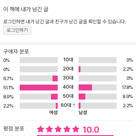
두대에 처형을 당할 정도였습니다. 오늘날은 국회가 정한 법률에 따
이 책에 내가 남긴 글
라 세금을 부과하지만, 과거에는 어떻게든 더 많은 세금을 걷으려는
로그인하면 내가 남긴 글과 친구가 남긴 글을 확인할 수 있습니다.
군주들이 갖가지 명분으로 세금을 만들곤 했습니다. 루이 15세는 숨
로그인하기
을 쉬지 않는 사람은 없다며 공기세를 부과했고, 동로마 제국은 벽난
로 숫자만큼 화로세를 걷기도 했지요. 그 밖에도 모자세와 오줌세, 창
문세와 수염세 등등 국가가 멋대로 부과하던 세금 제도는 근대가 시
구매자 분포
작되면서 국민의 대표기관인 의회의 동의를 거쳐야만 세금을 부과할
10대
0%
0%
수 있도록 바뀌었습니다. 13세기, 무리하게 세금을 거두려다 귀족들
20대
2.2%
0%
의 반발을 산 영국의 존 왕이 마그나 카르타에 서명한 것이 현대 세금
30대
0%
6.7%
제도의 출발점이 되었지요. 오늘날 국가는 조세 법률주의에 따라 세
40대
17.8%
51.1%
금을 부과하고 국민은 납세의 의무를 지킵니다. 세금을 내는 것은 헌
50대
8.9%
8.9%
법에 명시된 국민의 4대 의무이기도 하지요. 그런데 왜 국가에 세금
60대
2.2%
2.2%
을 내야 하는 걸까요? 국가를 유지하고 국민이 편리하게 살아가기 위
여성
남성
해서는 막대한 돈이 필요합니다. 세금은 국민들이 편리한 일상을 누
릴 수 있도록 각종 공공시설을 만들고, 사람들이 어려움 없이 살아갈
10.0
평점 분포
수 있도록 도와주는 등 나라 살림에 사용됩니다. 국방과 치안, 의료 및