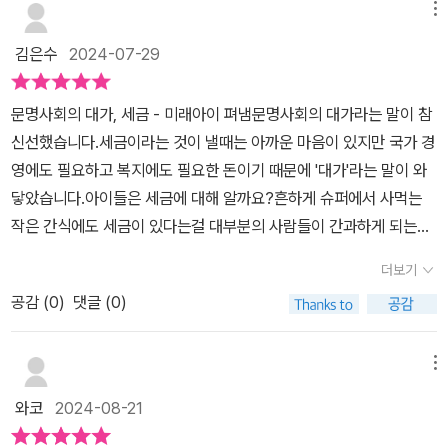
국내에 거주하는 사람과 거래에 부과하는 세금으로 국세청에서 징수
읽으면 세금의 기본에 대해 기본이 다질 수 있어요.저도 세금이라면
메뉴
들도 재미있습니다. 세금 책이 너무 재미있어서 석유나 철을 다룬 이
해요 지방세는 자신이 거주하는 지역에 내는 세금을 말해요 세금을
무작정복잡하게만 생각돼전문가들이나 아는 거라 여겼는데이 책을
시리즈의 다른 책들도 도서관에서 빌려서 아이에게 주었더니 주말 동
김은수
2024-07-29
둘로 구분하는 까닭은 우리나라 지방 자치 제도를 실시하는 나라이기
읽고선 세금은 우리 주변에 속속들이 있었구나 싶어 왠지 더 알고 싶
안 재미있게 읽었습니다. 아이의 상식이 쭉쭉 커지는 멋진 책입니다.
때문이예요 국세는 소득세, 법인세, 상속세, 증여세, 종합부동산세, 부
어 지고 친근하게 느껴졌답니다.아는 만큼 누릴 수 있어요.세금도 아
#문명사회의대가세금 #김성호 #미래아이 #컬처블룸 #컬처블룸서
문명사회의 대가, 세금 - 미래아이 펴냄문명사회의 대가라는 말이 참
가가치세, 개별소비세, 주세, 인지세, 증권거래세, 교육세, 교통에너지
는 만큼 합법적인 범위 안에서 줄일 수 있을 거고요.세금에 대해 관심
평단 #컬처블룸리뷰단 *네이버 컬처블룸 카페의 서평이벤트로 출
신선했습니다.세금이라는 것이 낼때는 아까운 마음이 있지만 국가 경
환경세, 농어촌특별세가 이에 해당하고 지방세에는 보통세, 목적세,
이 깊어진 만큼 더 자세히 알고 권리도 누려 볼 수 있도록 좀 더 알아
판사에서 무상으로 받은 책을 읽고 쓴 후기입니다.
영에도 필요하고 복지에도 필요한 돈이기 때문에 '대가'라는 말이 와
취득세, 등록면허세, 레저세, 지방소비세, 지방교육세, 지역자우너시
봐야겠다는 생각도 들었습니다.[ 이 서평은 출판사에서 도서를 제공
닿았습니다.아이들은 세금에 대해 알까요?흔하게 슈퍼에서 사먹는
설세, 담배소비세, 주민세, 지방소득세, 재산세, 자동차세가 이에 해당
받아 성실하게 작성되었습니다. ]
작은 간식에도 세금이 있다는걸 대부분의 사람들이 간과하게 되는데
해요 이 책으로 세금에 대한 폭넓은 지식과 세금에 대한 이해를 넓힐
요.책을 보면서 세금에 대해 다시 한번 생각하게 되고 상식도 쌓을수
수 있는 책이 되었어요 본 리뷰는 도서를 제공받아 작성하였습니다.
더보기
있어서 보는 내내 어른인 저도 흥미롭게 읽었습니다.우리는 알게 또
공감 (
0
)
댓글 (0)
는 모르게 세금을 납부하고 있습니다.하지만 세금이 어떻게 쓰이는지
는 잘 모르는 경우가 대부분이죠.책을 통해 세금에 대한 기본 지식과
궁금했던 점들을 알게되어 아이와 함께 흥미롭게 읽을 수 있었습니
메뉴
다.내가 내는 세금 똑똑히 국민으로써의 권리를 행사하는건 중요한
와코
2024-08-21
일입을 아이와 함께 이야기 할 수 있는 좋은 기회가 되었습니다.​​[출판