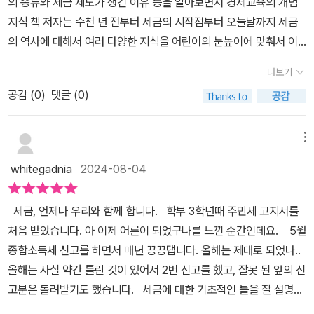
의 종류와 세금 제도가 생긴 이유 등을 알아보면서 경제교육의 개념
까 생각이 들기도 하더라고요. 알고 내는 세금이 있는 반면 우리가 모
미있게 읽을 수 있는 책이에요이왕이면 역사적 상식도 가진 친구라면
지식 책 저자는 수천 년 전부터 세금의 시작점부터 오늘날까지 세금
르고 내는 세금도 상당하다는 것도 알게 되었는데요. 소득세가 소득
배운 역사를 다른 각도에서 생각해 보는 효과까지도 누릴 수 있겠지
의 역사에 대해서 여러 다양한 지식을 어린이의 눈높이에 맞춰서 이
에 부과하는 세금이라면 간접세는 소비에 부과하는 세금이예요. 물건
요우리가 살아가면서 맞닥뜨리게 될 중요한 경제 활동, 세금에 대해
야기를 재미있게 설명하고 있어 세금에 대해서 개념을 넓히는 데 도
을 살 때 내는 세금이 바로 간접세인데요. 하지만 많은 사람들이 간접
더보기
재미있게 알아보고 생각해 보는 좋은 계기가 되는 책입니다
움이 되는 책입니다.세금은 국방, 치안, 행정, 교육, 수도, 하수도 등
세를 내고 있다는 사실을 종종 잊어 버리기 때문에 세금에 반발하는
공감 (
0
)
댓글 (0)
국가가 공급하는 다양한 재화와 서비슬르 국민이 이용하는 대가예요
현상이 적다는 것을 알 수 있답니다. 역진세, 인두세, 개별소득세, 교
국가는 이 사용료를 부자에게는 좀 더 높은 가격을 받고 저소득층에
정세 등 정말 시대에 따라 다양한 세금이 존재한다는 것을 알게 되니
는 저렴하게 받아서 소득 불평등을 해소하려고 해요. 하지만 소비에
메뉴
세금에 대해서 조금 더 관심 가지게 되었답니다.복지 국가의 바탕을
매기는 부가가치세는 부자나 가난한 사람이나 같아서 오히려 빈부 격
이루는 세금이라고 하지만 세금을 내는 시민들의 입장에서는 조금이
whitegadnia
2024-08-04
차를 심화시키는 단점이 있어요오늘날은 국회가 정한 법률에 따라 세
라도 세금을 덜 내려고 하는 행위를 하기도 하는데요. 탈세에 대한 다
금을 부과하지만 과거에는 어떻게 세금을 거두었을까요? 세금은 종
양한 예를 만나 볼 수 있어서 흥미롭기도 했답니다. 우리가 내고 있는
세금, 언제나 우리와 함께 합니다. 학부 3학년때 주민세 고지서를
류도 많고 세법은 두껍고 난해한 표현들로 가득해요 그래서 많은 사
세금은 어떤 것이 있는지 그리고 어디에 사용되는지 등을 살펴 보다
처음 받았습니다. 아 이제 어른이 되었구나를 느낀 순간인데요. ​ 5월
람들이 세금을 어려워 해요 이 책에서는 모든 세금을 설명하는 대신
보면 국가 경제를 이해하는데 도움이 많이 되겠더라구요. 세금에 대
종합소득세 신고를 하면서 매년 끙끙댑니다. 올해는 제대로 되었나.. ​
소득세, 법인세, 부가가치세 위주로 서술하고 있어요 문자로 기록된
한 오해와 진실이 궁금한 분들이라면 읽어 보길 추천드리고 싶네요.>
올해는 사실 약간 틀린 것이 있어서 2번 신고를 했고, 잘못 된 앞의 신
최초의 문서는 세금 장부였어요 5천여 년 전, 지금의 이라크 남부 지
> 위 도서를 출판사로부터 제공받아 활용하고 작성하였습니다. #세
고분은 돌려받기도 했습니다. 세금에 대한 기초적인 틀을 잘 설명한
역의 도시국가 수메르는 찰흙점토판에 세금 기록을 남겼어요 거기에
금 #문명사회의대가세금 #김성호 #미래아이 #미래생각발전소 #신
'문명사회의 대가, 세금' 책은 엄마 아빠도 같이 읽어보시길 추천하는