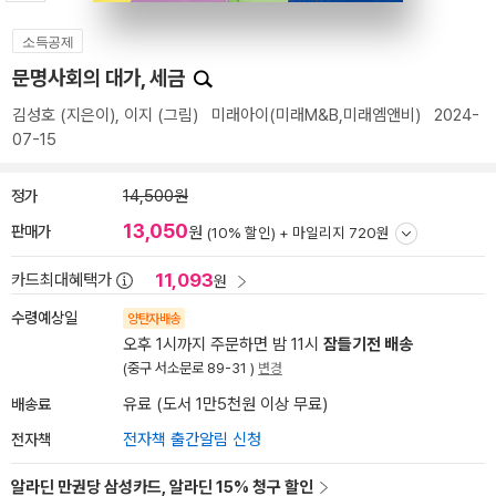
소득공제
문명사회의 대가, 세금
김성호
(지은이),
이지
(그림)
미래아이(미래M&B,미래엠앤비)
2024-
07-15
정가
14,500원
13,050
판매가
원
(10% 할인) +
마일리지 720원
11,093
카드최대혜택가
원
수령예상일
양탄자배송
오후 1시까지 주문하면 밤 11시
잠들기전 배송
(중구 서소문로 89-31 )
변경
배송료
유료 (도서 1만5천원 이상 무료)
전자책
전자책 출간알림 신청
알라딘 만권당 삼성카드, 알라딘 15% 청구 할인