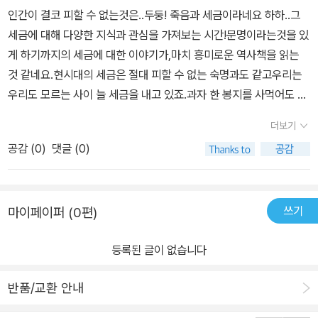
사로부터 도서 협찬을 받았고 본인의 주관적인 견해에 의하여 작성
인간이 결코 피할 수 없는것은..두둥! 죽음과 세금이라네요 하하..그
함]
세금에 대해 다양한 지식과 관심을 가져보는 시간!문명이라는것을 있
게 하기까지의 세금에 대한 이야기가,마치 흥미로운 역사책을 읽는
것 같네요.현시대의 세금은 절대 피할 수 없는 숙명과도 같고우리는
우리도 모르는 사이 늘 세금을 내고 있죠.과자 한 봉지를 사먹어도 부
가가치세가 붙어있으니 말이예요.조금이라도 더 걷으려는 국가와어
더보기
떻게든 덜 내려는 국민 사이의요 줄다리기는 문명사회 이후로도 계속
공감 (
0
)
댓글 (0)
되고 있다죠.이러한것에 얽힌 재미난 이야기들도 담고 있고요.복지국
가의 초석이 되는 세금에 대한 이야기를,아이들의 눈높이에서 재미나
고 쉽게 배울 수 있었습니다.세금이 없어서 결국 무너져버린 나라경
쓰기
마이페이퍼 (0편)
제라든지,세금은 왜 강제성을 가져야 하는지,빈부 격차의 유무와 재
분배효과 역시 왜 세금이어야하는지.재밌게 읽으며, 멀고 어려운 이
등록된 글이 없습니다
야기같지만,흥미롭게 지식을 쏙쏙 머릿속에 넣을 수 있을거예요
반품/교환 안내