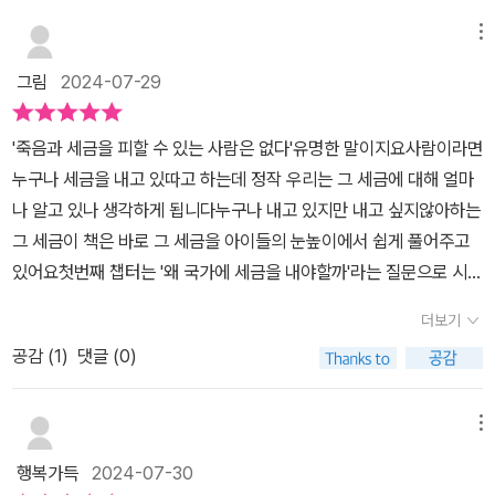
가 제공하는 재화와 서비스는 기묘한 특징이 있어요. 돈이 없으면 우
메뉴
리는 마트에서 물건을 살 수 없고 버스를 탈 수 없어요. 하지만 세금
그림
2024-07-29
미납자 집에 불이 났을 때, 소방서에서 ‘당신들은 이번 달 세금을 안
냈더군요. 미안하지만 출동 안 합니다’라고 말하지는 않아요. 세금이
'죽음과 세금을 피할 수 있는 사람은 없다'유명한 말이지요사람이라면
좀 밀려도 우리는 근린공원을 산책할 수 있고, 시립도서관에서 책을
누구나 세금을 내고 있따고 하는데 정작 우리는 그 세금에 대해 얼마
빌릴 수 있으며, 도둑이 들었을 때 경찰을 부를 수도 있어요. 치안, 소
나 알고 있나 생각하게 됩니다누구나 내고 있지만 내고 싶지않아하는
방, 문화시설은 누구나 이용할 수 있는 공공의 재산이기 때문이에요.
그 세금이 책은 바로 그 세금을 아이들의 눈높이에서 쉽게 풀어주고
이것을 공공재라고 불러요. -29쪽 중에서- 래퍼 곡선과 거위의 깃털
있어요첫번째 챕터는 '왜 국가에 세금을 내야할까'라는 질문으로 시작
뽑기 “처음에는 국민도 순순히 세금을 냅니다. 하지만 세율이 계속 오
하네요처음 소개되는 것은 오래전 서양의 세금제도와 동양의 세금 제
르면 국민의 인내심은 한계를 드러내요. 부지런히 돈 벌면 뭐하나?
더보기
도에요서양에서는 우리가 흔히 '세리'라고 번역하는 징수 청부업자들
대부분 국가가 가져가 버릴 텐데, 라고 생각해버리니까요.“ 과한 세금
공감 (
1
)
댓글 (0)
이 세금을 걷었다면 동양에서는 일찍부터 체계화된 형식의 세금제도
은 국민의 일할 의욕을 앗아가요. 열심히 일하지 않으니 국민 소득은
가 존재했다고 하네요우리가 기계적으로 외었던 '조.용.조'라는 제도
감소하고, 국민소득이 감소하면 정부의 세금 수입도 덩달아 감소해
가 상당히 잘 잡힌 제도였네요그걸 나쁘게 이용하는 관리들의 부패는
요. 비틀즈처럼 소득의 90퍼센트를 세금으로 내라고 하면 누구라도
메뉴
별개의 문제겠지만요 ^^;;프랑스 혁명 당시 세리가 왜 그렇게 증오의
힘이 쭉 빠질 거예요. 세율이 100퍼센트가 되면 국민과 기업은 아예
행복가득
2024-07-30
대상이었는지도 선명하게 이해되구요미국의 남북 전쟁이 일어난 원
일을 안 할 거예요. 버는 돈 전부를 세금으로 내야 할 판인데, 일할 마