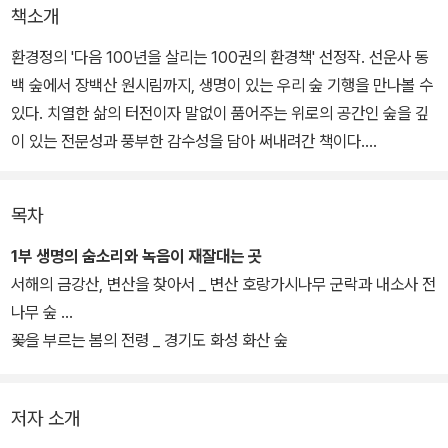
책소개
환경정의 '다음 100년을 살리는 100권의 환경책' 선정작. 선운사 동
백 숲에서 장백산 원시림까지, 생명이 있는 우리 숲 기행을 만나볼 수
있다. 치열한 삶의 터전이자 말없이 품어주는 위로의 공간인 숲을 깊
이 있는 전문성과 풍부한 감수성을 담아 써내려간 책이다.
단순히 여행의 여정을 담은 것이 아니라 숲 생태전문가의 깊이 있는
목차
통찰로 숲에 대한 정보와 지식을 함께 전달한다는 것이 큰 특징이다.
지형과 환경을 읽어주고 그 나무가 어디에서 왔는지, 어떻게 뿌리를
1부 생명의 숨소리와 녹음이 재잘대는 곳
내리고 숲을 이루게 되었는지, 주위 식물들과 서로 어떤 영향을 주고
서해의 금강산, 변산을 찾아서 _ 변산 호랑가시나무 군락과 내소사 전
받으며 공존하는지 등등을 말해준다. 아울러, 지은이가 직접 찍은 13
나무 숲
0여 장의 사진이 여정을 따라 펼쳐지고 있다.
꽃을 부르는 봄의 전령 _ 경기도 화성 화산 숲
저자 소개