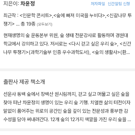
지은이:
차윤정
저자파일
신간알림 신청
최근작 :
<인문학 콘서트>
,
<숲에 빠져 미국을 누비다>
,
<신갈나무 투
쟁기>
… 총 19종
(모두보기)
현재생명의 숲 운동본부 위원, 숲 생태 전문강사로 활동하며 경원대
학교에서 강의하고 있다. 저서로는 <다시 걷고 싶은 우리 숲>, <신간
나무 투쟁기>(과학기술부 인증 우수과학도서), <숲의 생활사>(환경
정의.풀꽃편화연구소 선정 ‘다음 100년을 살리는 100권의 환경책’),
<나무의 죽음>(한국과학문화재단 우수과학도서), <차윤정의 우리
숲 산책>(과학기술부 인증 우수과학도서, 환경정의시민연대 선정 2
출판사 제공 책소개
003년 올해의 환경책), <식물은 왜 바흐를 좋아할까>, <열려라 꽃
선운사 동백 숲에서 장백산 원시림까지, 걷고 싶고 머물고 싶은 숲을
나라>, <숲 생태학 강의> 등이 있다. 그녀는 올해 출간 10년을 맞은
찾아 떠난 차윤정의 생명이 있는 우리 숲 기행. 치열한 삶의 터전이자
<신갈나무 투쟁기> 개정판도 함께 냈다. 3만부 이상 팔린 이 책은 '숲
말없이 품어주는 위로의 공간인 숲을 깊이 있는 전문성과 풍부한 감
저술가'로서 그의 명성을 높인 책. 내용을 3분의 1 이상 보완했고 사
수성을 담아 써내려간다. 12개 숲의 12가지 색깔을 가진 우리 숲을 재
진도 대폭 바꿨다. 또 곧 출간할 미국 서부 해안과 숲 탐험기 <숲에 빠
발견함으로써 이제껏 느끼지 못한 강렬한 에너지와 무수한 감동을 느
져 미국을 누비다> 마무리 작업을 하는 등 그는 숲 전도사로서 정력