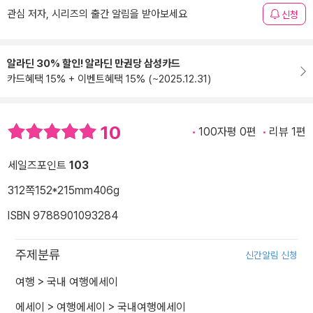
관심 저자, 시리즈의 출간 알림을 받아보세요
신청
알라딘 30% 할인! 알라딘 만권당 삼성카드
카드혜택 15% + 이벤트혜택 15% (~2025.12.31)
10
100자평 0편
리뷰 1편
세일즈포인트
103
312쪽
152*215mm
406g
ISBN 9788901093284
주제분류
신간알림 신청
여행
>
국내 여행에세이
에세이
>
여행에세이
>
국내여행에세이