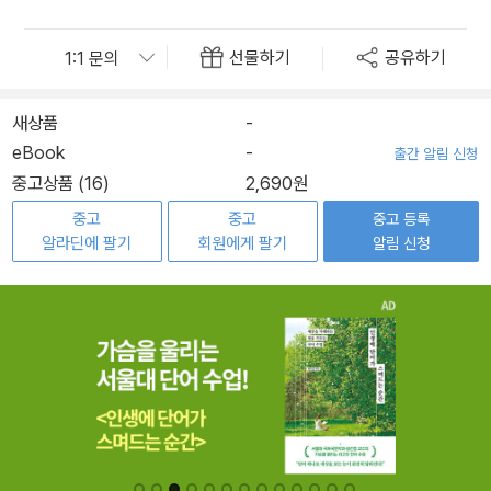
선물하기
공유하기
새상품
-
eBook
-
출간 알림 신청
중고상품 (16)
2,690원
중고
중고
중고 등록
알라딘에 팔기
회원에게 팔기
알림 신청