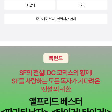
꿋하게 살아가는 지리산 야생화에서 강렬한 생명력을 읽어내고, 죽어
1:1 문의
FAQ
서까지 인간에게 유용한 자원을 남기는 덕유산 주목에서는 자연의 한
없는 희생의 자세를 발견한다. 이름만큼이나 다정한 완도의 다정큼나
중고매장 위치, 영업시간 안내
무, 성탄절의 성스러움을 보여준다 하여 ‘홀리 트리’라 불리는 변산 호
랑가시나무 군락(천연기념물 제 122호), 묵정밭의 풀섶에서 이슬로
목을 축이는 줄장지뱀 등 하나의 커다란 숲을 이루는 수많은 작은 생
명도 놓치지 않고 포착한다. 그리고 그들이 만들어가는 역동적이고
감동적인 모습들이 숲을 찾는 이들에게 더 큰 힘과 감동을 선물함을
보여준다. 원시의 기운과 생명의 보고인 장백산 답사의 기록 : 천지,
장백폭포, 지하삼림, 금강대협곡, 원지 … 백두산은 민족의 기운이 서
려있는 우리 산이지만 아직까지 그 땅을 밟는 방법은 없다. 유일한 방
법이라면 중국을 통해 백두산의 반쪽인 장백산을 오르는 것이다. 장
백산 지역은 유네스코 산하 인간과 생물권(MAB) 계획에 의해 생물
권 보호지역으로 지정되어 생태조사가 이루어지고 있는데, 저자 차윤
정이 이 생태조서에 동행했다. 그 여정을 담은 것이 이 책의 3부에 실
린 장백산 이야기다. 천지는 물론 물과 세월이 만들어낸 금강대협곡,