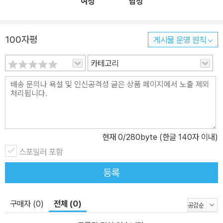
여성
남성
부하게 했다. 이 책은 단순히 여행의 여정을 담은 것이 아니라 숲 생태
전문가의 깊이 있는 통찰로 숲에 대한 정보와 지식을 함께 전달한다
는 것이 큰 특징이다. 지형과 환경을 읽어주고 그 나무가 어디에서 왔
100자평
게시물 운영 원칙
는지, 어떻게 뿌리를 내리고 숲을 이루게 되었는지, 주위 식물들과 서
로 어떤 영향을 주고받으며 공존하는지 등등을 말해준다. 저자가 직
카테고리
접 찍은 130여 장의 사진은 저자의 여정을 따라 그 숲을 함께 걷고 있
는 듯한 느낌을 만들어주며, 이제껏 스치고 지나갔던 수많은 생명들
을 다시 한 번 들여다 볼 수 있는 기회를 제공해준다. 전문가의 머리와
시인의 가슴으로 써내려간 이 책은 숲을 찾는 사람들이 새로운 시각
으로 우리 숲을 바라보고 그 안에서 강렬한 에너지와 무수한 감동을
현재
0
/280byte (한글 140자 이내)
느낄 수 있도록 하는 숲 안내서가 되어줄 것이다. 12개 숲의 12가지
스포일러 포함
색깔이 있는 우리 숲의 재발견 : 선운사 동백 숲, 완도 갈문리 숲, 담양
대나무 숲, 지리산 노고단, 장백산 원시림 … 우리 자연만큼 역동적인
등록
곳도 없다. 어디를 가든지 독특한 지형과 특성이 있다. <다시 걷고 싶
은 우리 숲>은 대한민국에 있는 11개 산과 숲, 그리고 중국을 통해서
구매자 (0)
전체 (0)
만 갈 수 있었던 북쪽 땅 끝에 있는 장백산을 찾아 그 숲이 형성된 과