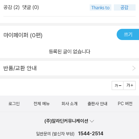
까지의 여정이다. 우리가 보기에는 다 똑같은 숲으로 보이지만 알고
숲을 유지시켜주는 중대한 역할을 하고 있다. 저자는 고맙고 반가움
공감 (
2
)
댓글 (0)
보면 전부 특색있는 숲을 형성하고 있다.덕유산 주목의 정상에는 주
을 느끼며 발길을 돌린다. 전남 완도의 해안가를 따라 100여 그루가
목이 군락을 이루고 있고, 선운사에는 동백나무가 붉은 피를 토해내
갈문리 숲을 이루고 있는 모감주나무 역시 우리나라뿐만 아니라 세계
듯 무성하게 피어있다. 흔히 우리들이 생각하는 숲은 울창한 나무로
적으로도 흔치 않은 나무다. 마을 주민들은 무관심하지만 이러한 모
쓰기
마이페이퍼 (0편)
구성되어 있다는 통념을 깨는 유명산의 억새밭, 대부도의 갈대밭도
감주나무가 군락을 이루며 형성되어 있는 모습은 학자들의 궁금증을
여정에 담았다.처음 들어보는 너무나 예쁜 이름들을 가지고 있는 나
자아낸다. 어떠한 이유로 어떻게 우리나라에서 군락을 형성해왔는지
등록된 글이 없습니다
무와 꽃들도 담겨있다. 완도의 한 초등학교 교정에 가득 핀 다정큼나
를 밝혀내는 데 이 숲은 중요한 의미를 가진다. 1996년 산불로 참사
무, 불탄 고성숲에서 끈질길 생명력을 보여주며 푸릇푸릇 솟아나는
를 겪은 강원도 고성 숲을 다시 찾아 검은 무덤에서 피어난 생명의 위
반품/교환 안내
우산나물, 길을 따라 쭉 늘어서있어 담양의 명소를 만들어준 메타세
대함을 읽어내는 부분도 인상적이다. 산불이 진압되고 현장을 찾은
쿼이아, 누군가를 기다리고 있는듯한 이름을 가진 리기다소나무 숲까
저자는 ‘나무들의 무덤’, ‘집단 학살장’이라는 표현으로 폐허가 된 숲
지 그동안 스치고 지나왔던, 숲을 더욱 풍부하게 하는 작은 생명들까
의 모습에 가슴 아파한다. 그러면서도 시커먼 흙을 뚫고 올라오는 노
지도 이야기한다. 새싹이 움트는 초봄부터 앙상한 가지에서마저 눈꽃
랑제비꽃과 소나무 싹을 발견하고 그 생명의 위대함에 고개를 숙이고
로그인
전체 메뉴
회사 소개
출판사 안내
PC 버전
이 피어나는 한겨울까지 사시사철 찾아갈 수 있는 곳을 안내하는 책
인간의 이기(利己)를 반성한다. 마지막 부분에는 최근 이 지역에서
이다.
이루어진 다각적인 치유책으로 식생이 회복하고 있다는 소식도 함께
(주)알라딘커뮤니케이션
전하며 숲은 인간과 자연이 함께 만들어가는 공동의 것임을 말한다.
숲을 바라보는 저자의 눈은 남다르다. 고산의 혹독함을 이겨내고 꿋
1544-2514
일반문의 (발신자 부담)