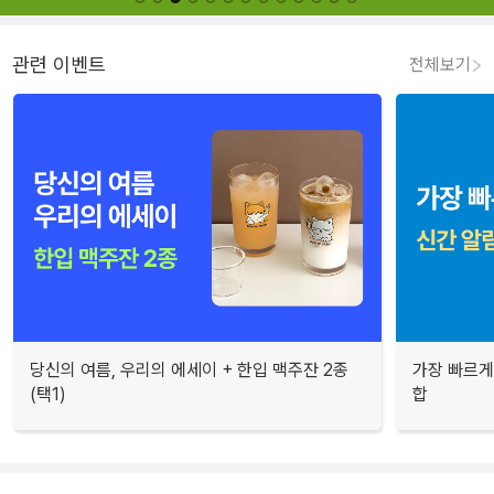
관련 이벤트
전체보기
당신의 여름, 우리의 에세이 + 한입 맥주잔 2종
가장 빠르게
(택1)
합