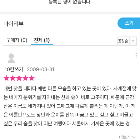
정과 숲에 얽힌 이야기를 들려준다. 차윤정이 찾은 숲은 우리가 일반
등록된 평이 없습니다.
적으로 생각한 것과는 조금 다르다. 숲은 울창하고 아름다워야 한다
는 통념을 깨고 완도 갈문리 숲이나 대부도 갈대밭, 유명산 억새밭과
쓰기
마이리뷰
같이 조금은 스산하고 가공되지 않은 날것의 느낌이 드는 곳을 찾았
다. 이는 저자가 인간의 관점이 아닌 생태적 입장에서 숲을 바라보기
구매자 (0)
전체 (1)
때문이다. 인간이 쉴 수 있는 공간이 숲인 것이 아니라, 자연 속에서
스스로의 책임과 의무를 다하며 전 지구의 생태 속에서 저마다의 역
메뉴
할을 묵묵히 해내고 있는 곳이야 말로 비로소 ‘숲’이라는 이름을 가질
10칸쓰기
2009-03-31
수 있는 것이다. 저자가 건강에 대한 욕망으로, 혹은 자연에 대한 지나
친 탐미로 숲을 찾는 이들을 경계하는 것도 이와 같은 이유에서다. 일
매번 찾을 때마다 매번 다른 모습을 하고 있는 곳이 있다. 사계절에 맞
상에서는 만날 수 없지만 자연 속에서 본인의 역할을 톡톡히 하고 있
는 네가지 분위기를 자아내는 산과 숲이 바로 그곳이다. 때문에 금강
는 나무들에 관한 설명은 더욱 흥미롭다. 유명산의 일본이깔이나무는
산은 이름도 네가지나 있어 그때그때 다르게 불리는 게 아닌가. 이 책
추운 지역을 좋아하는 성질 때문에 주로 함경도 지방에서 자라고 있
은 이름만으로도 낭만과 운치를 잔뜩 머금고 있는 걷고 싶고 머물고
는데, 이 일본이깔이나무가 유명산 중턱에 시원스레 자리 잡고 있다.
싶은 우리 숲을 찾아 떠난 여행이다.서울에서 가까운 곳에 있는 경기
열매를 만들어내는 것도 아니고, 목재가 자원이 되는 것도 아니지만
도 화성 화산 숲에서부터 대한민국 남쪽 땅 끝인 전남 완도 갈문리 숲
이 나무는 지반이 제대로 갖추어지지 않아 가뭄이나 홍수에 취약했던
더보기