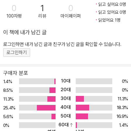
껴본다. 환경정의 선정 ‘다음 100년을 살리는 100권의 환경책’. 숲 생
적 활동을 계속하고 있다.
읽고 싶어요 0명
0
1
0
태전문가 차윤정이 찾아간 생명이 있는 우리 숲 기행 : 틈만 나면 나무
읽고 있어요 0명
100자평
리뷰
마이페이퍼
를 만나고 숲을 거닐었던 여정의 기록이자, 숲에 바치는 정겨운 헌사
읽었어요 1명
숲에 대한 전문성과 감성적인 글쓰기로 생태교양서의 지평을 넓힌 숲
이 책에 내가 남긴 글
생태전문가 차윤정이 <다시 걷고 싶은 우리 숲>에서 걷고 싶고 머물
고 싶은 대한민국의 특색 있는 숲을 이야기한다. 한반도의 남쪽 끝인
로그인하면 내가 남긴 글과 친구가 남긴 글을 확인할 수 있습니다.
완도 갈문리 숲에서부터 북쪽 끝 장백산에 이르기까지 숲을 따라 여
로그인하기
행한 수천 킬로의 여정이다. 그 지역의 특색 있는 나무와 야생화는 물
론 숲과 어울려 고즈넉이 서있는 산사, 여행객의 지친 몸을 다독여주
구매자 분포
는 산장, 바다의 숲이라 할 수 있는 습지 등 인간 세상과 어울려 지내
10대
0%
1.4%
는 살아있는 자연의 모습을 담았다. 이 책은 2002년 출간된 <차윤정
20대
0%
8.5%
의 우리 숲 산책>을 새롭게 재구성하여 재출간한 것이다. 한층 시원
30대
11.3%
11.3%
해진 사진과 여유 있는 지면구성으로 더 많은 독자들이 손쉽게 책에
40대
다가갈 수 있게 하기 위함이다. 계절별로 목차를 재구성해 그 계절만
18.3%
25.4%
의 특색 있는 숲의 풍광을 담아냈고, 수치와 지명에 관한 몇몇 오류를
50대
16.9%
5.6%
수정했다. 또한 20여 컷의 사진을 새롭게 추가하여 볼거리를 더욱 풍
60대
1.4%
0%