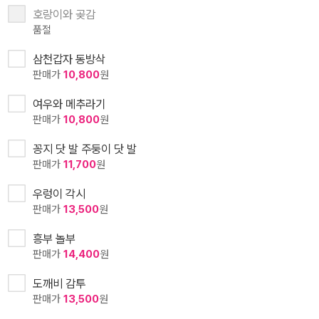
호랑이와 곶감
품절
삼천갑자 동방삭
판매가
10,800
원
여우와 메추라기
판매가
10,800
원
꽁지 닷 발 주둥이 닷 발
판매가
11,700
원
우렁이 각시
판매가
13,500
원
흥부 놀부
판매가
14,400
원
도깨비 감투
판매가
13,500
원