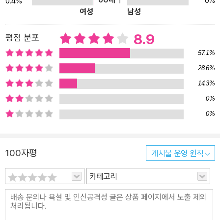
0%
0.4%
려 준다. 호랑이를 골탕 먹이는 인물들과 호랑이의 다양한 표정과 몸
여성
남성
짓들 또한 보는 재미를 더한다. 다섯 가지 이야기를 각각 3장면으로
재구성하여 이야기 전개가 빨라 지루할 틈이 없다.
8.9
평점 분포
57.1%
28.6%
14.3%
0%
0%
100자평
게시물 운영 원칙
카테고리