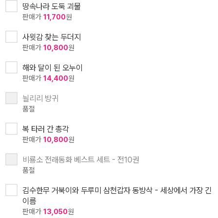
땅속나라 도둑 괴물
판매가
11,700
원
사윗감 찾는 두더지
판매가
10,800
원
해와 달이 된 오누이
판매가
14,400
원
늴리리 방귀
품절
복 타러 간 총각
판매가
10,800
원
비룡소 전래동화 베스트 세트 - 전10권
품절
김수한무 거북이와 두루미 삼천갑자 동방삭 - 세상에서 가장 긴
이름
판매가
13,050
원