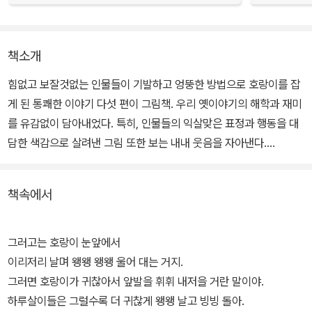
책소개
힘없고 보잘것없는 인물들이 기발하고 엉뚱한 방법으로 호랑이를 잡
게 된 통쾌한 이야기 다섯 편이 그림책. 우리 옛이야기의 해학과 재미
를 유감없이 담아내었다. 특히, 인물들의 익살맞은 표정과 행동을 대
담한 색감으로 살려낸 그림 또한 보는 내내 웃음을 자아낸다.
입에서 입으로 전해 내려온 구비 문학으로서의 특징을 살리기 위해
책속에서
할머니가 손자들에게 들려주는 듯한 입말과 리듬, 가락을 살려 반복
해서 소리 내어 읽고 들어도 흥미가 재미를 더했다. 다섯 가지 이야기
를 각각 3장면으로 재구성하여 이야기 전개가 빨라 지루할 틈이 없는
그러고는 호랑이 눈앞에서
책이다.
이리저리 날며 왱왱 왱왱 울어 대는 거지.
그러면 호랑이가 귀찮아서 앞발을 휘휘 내저을 거란 말이야.
하루살이들은 그럴수록 더 귀찮게 왱왱 날고 빙빙 돌아.