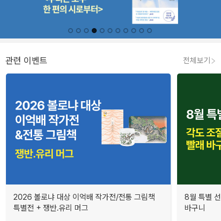
관련 이벤트
전체보기
2026 볼로냐 대상 이억배 작가전/전통 그림책
8월 특별 선
특별전 + 쟁반.유리 머그
바구니