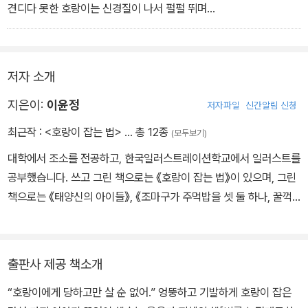
견디다 못한 호랑이는 신경질이 나서 펄펄 뛰며
하루살이들한테 덤벼드는 거야.
- 본문 중에서
저자 소개
지은이:
이윤정
저자파일
신간알림 신청
최근작 :
<호랑이 잡는 법>
… 총 12종
(모두보기)
대학에서 조소를 전공하고, 한국일러스트레이션학교에서 일러스트를
공부했습니다. 쓰고 그린 책으로는 《호랑이 잡는 법》이 있으며, 그린
책으로는 《태양신의 아이들》, 《조마구가 주먹밥을 셋 둘 하나, 꿀꺽!》
등이 있습니다. 시원한 김치처럼 먹고, 먹고 또 먹고 싶어지는 그림을
그리고 싶습니다.
출판사 제공 책소개
“호랑이에게 당하고만 살 순 없어.” 엉뚱하고 기발하게 호랑이 잡은