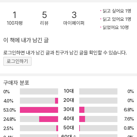
가 나오는 옛이야기도 무척 많다. 현실에서는 호랑이에게 당할 수밖
에 없는 사람들과 약한 동물들이지만 이야기 속에서는 지혜와 기지를
읽고 싶어요 1명
1
5
3
발휘해 호랑이를 골탕 먹이곤 한다. 어리석고 욕심 많은 호랑이가 힘
읽고 있어요 1명
100자평
리뷰
마이페이퍼
없고 약한 주인공들에게 속아 넘어가는 모습은 그야말로 통쾌하다.
읽었어요 10명
이 그림책은 그야말로 기발하고 엉뚱한 방법으로 호랑이를 잡게 된
이 책에 내가 남긴 글
배꼽 잡는 이야기 다섯 편이 실려 있다. 시어 빠진 김치로 진저리 치게
로그인하면 내가 남긴 글과 친구가 남긴 글을 확인할 수 있습니다.
만들어 호랑이 잡은 강원도 할매, 눈앞에서 정신없이 왱왱 날아다니
다 신경질 나게 해서 호랑이 잡은 하루살이들, 호랑이 꼬리 잡고 동굴
로그인하기
입구에서 버티다 호랑이 잡은 술 취한 아저씨, 호랑이 배 속으로 들어
가 호랑이 잡은 과부 집 강아지, 엉덩이에 나팔 꽂아 지치도록 달리게
구매자 분포
해 호랑이 잡은 오누이까지, 시종일관 킥킥 웃음 짓게 한다. 입에서 입
10대
0%
0%
으로 전해 내려온 구비 문학으로서의 특징을 살리기 위해 할머니가
20대
0%
4.0%
손자들에게 들려주는 듯한 입말과 리듬, 가락을 살려 반복해서 소리
30대
6.8%
53.0%
내어 읽고 들어도 지루하지 않게 재미를 더했다. 독특한 구성과 유머
40대
7.6%
24.8%
넘치는 그림 붓 자국이 휙휙 나는 시원시원한 터치와 노랑, 빨강, 파랑
50대
0.8%
2.5%
이 주조를 이루는 대담한 색감이 유쾌하고 해학적인 이야기를 잘 살
60대