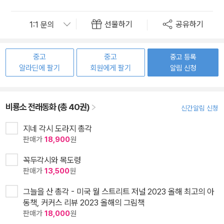
선물하기
공유하기
중고
중고
중고 등록
알라딘에 팔기
회원에게 팔기
알림 신청
비룡소 전래동화 (총 40권)
신간알림 신청
지네 각시 도라지 총각
판매가
18,900
원
꼭두각시와 목도령
판매가
13,500
원
그늘을 산 총각 - 미국 월 스트리트 저널 2023 올해 최고의 아
동책, 커커스 리뷰 2023 올해의 그림책
판매가
18,000
원