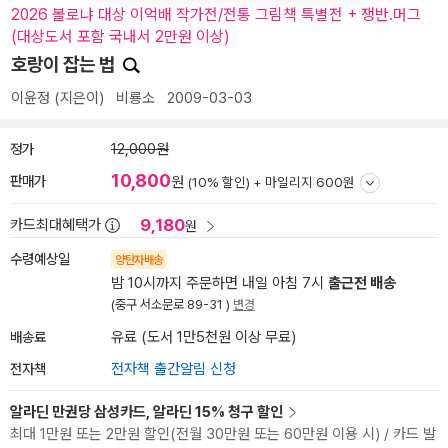
2026 볼로냐 대상 이억배 작가전/전통 그림책 특별전 + 쟁반.머그
(대상도서 포함 국내서 2만원 이상)
호랑이 잡는 법
이윤정
(지은이)
비룡소
2009-03-03
정가
12,000원
10,800
판매가
원
(10% 할인) +
마일리지 600원
9,180
카드최대혜택가
원
수령예상일
양탄자배송
밤 10시까지 주문하면 내일 아침 7시
출근전 배송
(중구 서소문로 89-31 )
변경
배송료
유료 (도서 1만5천원 이상 무료)
전자책
전자책 출간알림 신청
알라딘 만권당 삼성카드, 알라딘 15% 청구 할인
최대 1만원 또는 2만원 할인(전월 30만원 또는 60만원 이용 시) / 카드 발