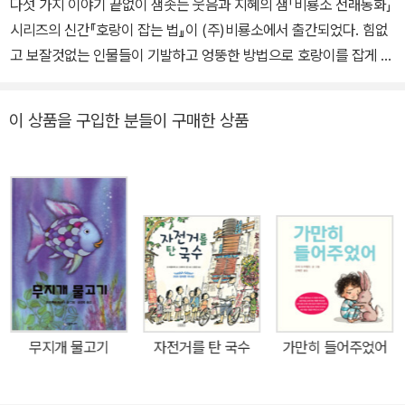
다섯 가지 이야기 끝없이 샘솟는 웃음과 지혜의 샘「비룡소 전래동화」
시리즈의 신간『호랑이 잡는 법』이 (주)비룡소에서 출간되었다. 힘없
고 보잘것없는 인물들이 기발하고 엉뚱한 방법으로 호랑이를 잡게 된
통쾌한 이야기 다섯 편이 실린 이 그림책은 우리 옛이야기의 해학과
재미를 유감없이 담아냈다. 인물들의 익살맞은 표정과 행동을 대담한
이 상품을 구입한 분들이 구매한 상품
색감으로 살려낸 그림 또한 보는 내내 웃음을 자아낸다. 평소에 호랑
이를 좋아했던 작가는 호랑이를 실컷 그려 보고 싶은 생각에 도서관
과 서점을 오가며 호랑이가 나오는 옛이야기들을 찾기 시작했다. 그
중 마음을 끄는 이야기가 바로 강원도 할매가 산골에서 김치로 호랑
이를 잡는 이야기였다. 읽는 내내 너무 재미있어서 그림책으로 만들
어 보기로 했다. 하지만 한 권의 책으로 만들기에는 이야기가 짧았기
때문에 비슷한 소재들을 더 찾아보았다. 그렇게 해서 만들어진 것이
바로 이 책에 나오는 다섯 편의 이야기이다. 작가는 각 이야기를 비슷
한 형식의 세 장면으로 구성한 후 하나의 그림책으로 만들어냈다. 구
무지개 물고기
자전거를 탄 국수
가만히 들어주었어
수한 입말로 들려주는 배꼽 잡는 호랑이 이야기 옛날에는 우리나라
산속에 호랑이가 무척 많았다고 한다. 호랑이가 많았던 만큼 호랑이