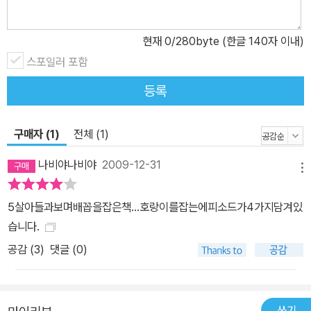
현재
0
/280byte (한글 140자 이내)
스포일러 포함
등록
구매자 (1)
전체 (1)
나비야나비야
2009-12-31
메뉴
5살아들과보며배꼽을잡은책...호랑이를잡는에피소드가4가지담겨있
습니다.
공감 (
3
)
댓글 (0)
쓰기