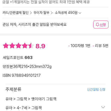
급월 +1개월까지는 전월 실적이 없어도 최대 1만원 혜택 제공
카드/간편결제 할인
무이자 할부
소득공제 490원
관심 저자, 시리즈의 출간 알림을 받아보세요
신청
8.9
100자평 1편
리뷰 5편
세일즈포인트
663
양장본
36쪽
216*253mm
372g
ISBN 9788949101217
주제분류
신간알림 신청
유아
>
그림책
>
옛이야기 그림책
유아
>
4~7세
>
그림책