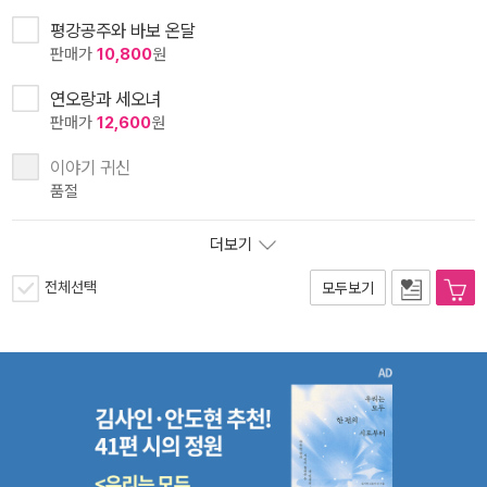
평강공주와 바보 온달
판매가
10,800
원
연오랑과 세오녀
판매가
12,600
원
이야기 귀신
품절
더보기
전체선택
모두보기