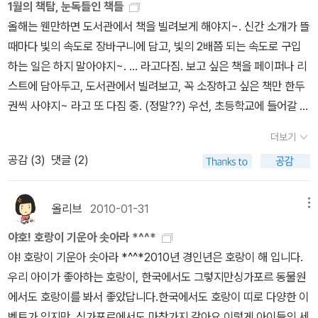
1월의 책탐, 눈독들인 책들
생각까지 했으니... 두고두고 죄송할 일이다. 죄송합니다ㅜㅜ 오늘 모
올해는 웬만하면 도서관에서 책을 빌려보게 해야지~. 신간 소개가 뜰
임에서는 좋은 이야기들을 잔뜩 나누는데, 거기에 대한 정리를 제대
때마다 빛의 속도로 장바구니에 담고, 빛의 2배쯤 되는 속도로 구입
로 하지 않으니 남는 것이 별로 없는 것 같다는 생각이 든다는 이야기
하는 일은 하지 말아야지~. ... 라고다짐. 보고 싶은 책을 페이퍼나 리
를 주고 받았다. 돌아가면서 모임 후기를 카페에 정리해 보기로, 내년
스트에 담아두고, 도서관에서 빌려보고, 꼭 소장하고 싶은 책만 한두
도 계획도 미리 잡아 두었다. 내년에는 '씨앗 동아리'(혁신학교와 함께
권씩 사야지~ 라고 또 다짐 중. (정말??) 우선, 초등학교에 들어갈 둘
동아리 지원이 이루어지고 있단다.) 신청도 해 보자는 말씀이 있으셨
째와 함께 보고 싶은 책들.토미 드 파올라의 <<미술 수업>>. <<Th
다. 연구회를 꼭 한 번 해 보라는 주위 추천도 있었지만... 세상에 공짜
더보기
e Art Lesson>>의 번역본이다.' .... 그래서, 토미는 그리고, 그리고,
가 없는 법이라, 지원 받은 돈을 쓰고, 보고서를 제출하고... 하는 일이
공감 (
3
)
댓글 (2)
또 그리고, 지금까지 그리고있대. 바로이 책을쓰고 그린선생님이 된
누군가의 희생이 필요하지 않겠나 하는 생각이 들어서 안 하기로 했
거지.'라며얼렁뚱땅 우리말로 읽어주었더니, 딸애의 말이 '정말 좋겠
는데, 우리 모임의 이야기가 너무 넘쳐서 아깝기는 참 아깝다는 생각
다. 나도 그렇게 되고 싶은데..'란다.엄마의 얼렁뚱땅 우리말 번역 말
올리브
2010-01-31
메뉴
이 들었다. 어제 모임 이야기 정리 해 본다. 우리 학교 책모임 선생님
고, 번역가가 제대로 번역한 우리말 책을 읽어줘야겠다.동시와 그림
들께 과제로 드린 것이 교과 지도를 하시면서 책을 활용해 보라는 것
야호! 호랑이 기운아 솟아라 *^^*
을 동시에 즐길 수 있을 것 같은 책, <<동시야 놀자! 그림아 놀자!>>.
이었다. 나는 미술 수업의 문자도를 지도하면서 이 책을 활용해 보았
야! 호랑이 기운아 솟아라 *^^*2010년 경인년은 호랑이 해 입니다.
<<그 속에서 놀던 때가 그립습니다>>와 좋은 짝이 될 것 같다.책을
다. 사회 시간에 '효'에 관한 문자도를 배운 적이 있는데, 그 이야기를
우리 아이가 좋아하는 호랑이, 한국에서도 그렇지만싱가포르 동물원
보고 아이가 동시를 짓는 걸 바라는 건 지나친 욕심일 듯하고, 그저재
하면서 이 책에 나온 문자도처럼 우리도 한 글자씩을 맡아서 글자 구
에서도 호랑이를 봐서 좋았답니다.한국에서도 호랑이 띠로 다양한 이
잘재잘 동시를 읊조리기만 해도 즐겁지 않을까? ^^샤갈전에서 오디
성을 해 보자고 했다. 내가 선택한 글자는 우리 학교 책둥이 통장의 아
벤트가 있지만, 싱가포르에서도 마찬가지 같아요.이렇게 아이들의 세