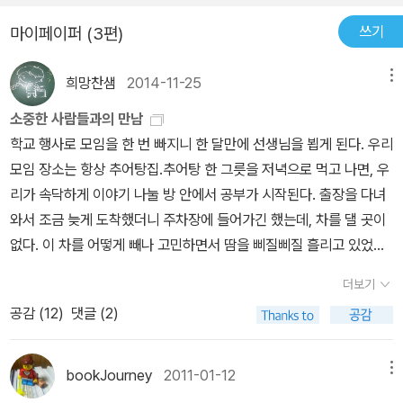
쓰기
마이페이퍼 (3편)
희망찬샘
2014-11-25
메뉴
소중한 사람들과의 만남
학교 행사로 모임을 한 번 빠지니 한 달만에 선생님을 뵙게 된다. 우리
모임 장소는 항상 추어탕집.추어탕 한 그릇을 저녁으로 먹고 나면, 우
리가 속닥하게 이야기 나눌 방 안에서 공부가 시작된다. 출장을 다녀
와서 조금 늦게 도착했더니 주차장에 들어가긴 했는데, 차를 댈 곳이
없다. 이 차를 어떻게 빼나 고민하면서 땀을 삐질삐질 흘리고 있었더
니 어느 아저씨 한 분께서 핸들을 이리 돌리라 저리 돌리라 도와 주시
더보기
더니... 안 되겠다 싶은지, '제가 차를 대 드릴까요?' 한다. 그래서 덥석
공감 (
12
)
댓글 (2)
'네!' 하고 내렸는데... 갑자기 예전에 중고차 산다고 차 운전 한 번 해
보겠다 하곤 차를 들고 날랐다던 어느 사기꾼의 기사가 떠올라서 어
쩌나~ 어쩌나~ 싶었다. 길가에 고이 주차해 주셨는데, 제대로 감사하
bookJourney
2011-01-12
메뉴
다는 인사도 못하고 말았다. 거기다 좋은 일을 해 주신 그 분께 나쁜