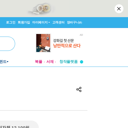
로그인
회원가입
마이페이지
고객센터
장바구니
(0)
투비컨티뉴드
펀드
북플
서재
창작플랫폼
투비컨티뉴드