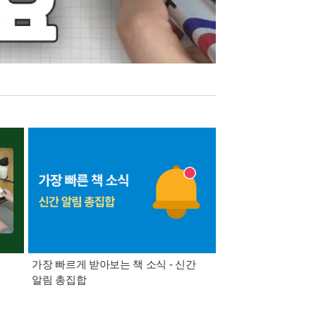
가장 빠르게 받아보는 책 소식 - 신간
경기컬처패스 1만원 
알림 총집합