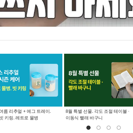
여름 리추얼 + 에그 트레이.
8월 특별 선물. 각도 조절 테이블 ·
빗 키링. 레트로 물병
이동식 빨래 바구니