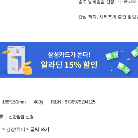
중고로
중고 등록알림 신청
관심 저자, 시리즈의 출간 알
188*250mm
480g
ISBN : 9788979294125
류
신간알림 신청
서
>
건강/취미
>
글씨 쓰기