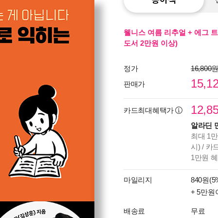
웰니스 여름 리추얼 + 에그 트
도서 2만원 이상)
정가
16,800
15,1
판매가
12,8
카드최대혜택가
알라딘 
최대 1만
시) / 
1만원 
마일리지
840원(5
+ 5만원
배송료
무료