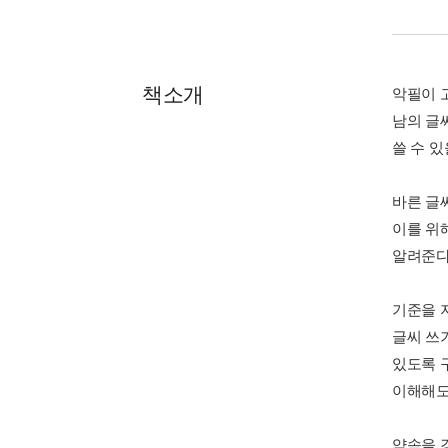
책소개
악필이 
남의 글
쓸 수 있
바른 글씨
이를 위
알려준다
기준을 
글씨 쓰
있도록 
이해해도
약속을 