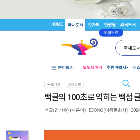
HOME
전자책
만권당
외국도서
국내도서
첫달무료
국내도
분야보기
오뒷세이아
추천마법사
베
무료배송
소득공제
백글의 100초로 익히는 백점 
백글(김상훈)
(지은이)
EJONG(이종문화사)
2024