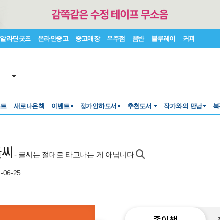
알라딘굿즈
온라인중고
중고매장
우주점
음반
블루레이
커피
서
스트
새로나온책
이벤트
정가인하도서
추천도서
작가와의 만남
북
글씨
- 글씨는 절대로 타고나는 게 아닙니다
-06-25
종이책