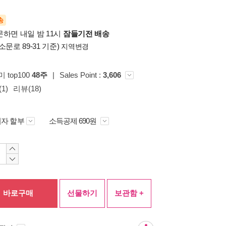
송
문하면 내일 밤 11시
잠들기전 배송
소문로 89-31 기준)
지역변경
미 top100
48주
|
Sales Point :
3,606
1)
리뷰(18)
자 할부
소득공제 690원
바로구매
선물하기
보관함 +