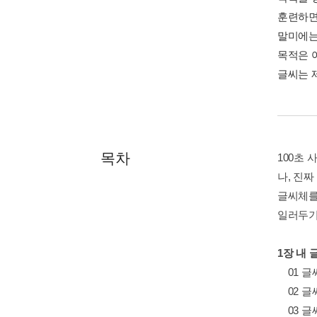
훈련하면
말미에는
목적은 
글씨는 
목차
100초 
나, 진짜
글씨체를
일러두기 
1장 내 
01 글
02 글
03 글씨