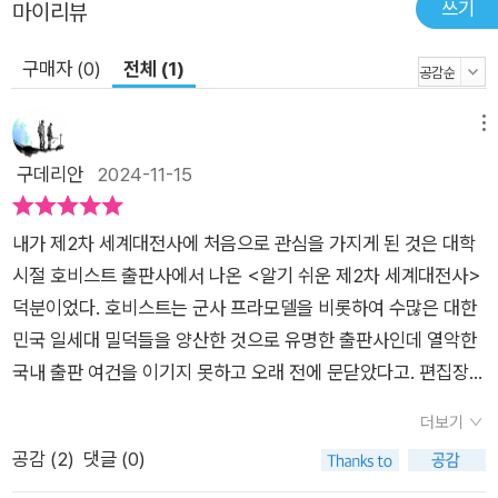
쓰기
마이리뷰
가? 9장: 개인의 감정과 심리는 어떤 영향을 받았는가? 10장: 전
시에 어떤 범죄와 잔혹행위가 자행되었는가? 전 세계의 지정학
구매자 (0)
전체 (1)
적 질서는 어떻게 변혁되었는가 이 책의 마지막 11장은 2차대전
이후의 세계를 그린다. 아직 남은 전시의 정치적·이데올로기적 분
메뉴
쟁의 해결은 대개 제국과 초강대국의 야망이 시들어가는 변화를
구데리안
2024-11-15
배경으로 이루어졌다. 그리하여 전통적 제국들이 마침내 허물어
지고 오늘날 같은 민족국가들의 세계가 형성되었다. 영어권에서
내가 제2차 세계대전사에 처음으로 관심을 가지게 된 것은 대학
《피와 폐허》에 대한 평가는 2차대전에 관한 단권 역사서로는 가
시절 호비스트 출판사에서 나온 <알기 쉬운 제2차 세계대전사>
장 포괄적인 역작이라는 것이다. 이는 과장된 평가가 아니다. 성
덕분이었다. 호비스트는 군사 프라모델을 비롯하여 수많은 대한
실한 역사가인 오버리는 젊어서부터 많은 책을 썼지만 2차대전
민국 일세대 밀덕들을 양산한 것으로 유명한 출판사인데 열악한
통사는 70세를 지나서 펴낸 이 책이 유일하다. 독자들이 군대와
국내 출판 여건을 이기지 못하고 오래 전에 문닫았다고. 편집장인
민간 사회 양편의 전시 경험을 입체적으로 조명하는 이 책을 통해
이대영씨가 엮은 이 6권 짜리 책은 핀란드 겨울전쟁을 비롯하여
장기 2차대전의 역사를 더 넓고도 깊은 관점에서 이해할 수 있기
더보기
바르바로사 작전, 쿠르스크 전역, 바그라티온 작전, 베를린 공방
를 기대한다.
공감 (
2
)
댓글 (0)
전에 이르기까지 동부전선을 다룸으로서 그때까지 기껏해야 엘