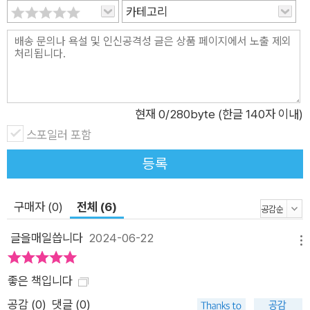
어갔다. 이렇듯 오버리의 통사는 2차대전을 ‘제국주의 전쟁’으로
카테고리
규정하고 영토제국들에 초점을 맞춘다는 점에서 기존 통사들과
차별화된다. 이 접근법은 무엇보다 2차대전을 유발한 요인들을
더 장기적이고 폭넓은 시각에서 파악할 수 있도록 해준다는 장점
이 있다. 제국 질서는 2차대전을 앞두고 별안간 생겨난 게 아니라
일찍이 19세기 후반부터 형성되기 시작했고, 그 영향권도 유럽으
현재
0
/280byte (한글 140자 이내)
로 국한되지 않고 전 세계를 아울렀기 때문이다. 오버리에 따르면
스포일러 포함
이미 1차대전부터 제국들끼리 충돌한 ‘제국주의 전쟁’이었으며(1
차대전을 일으킨 영국, 프랑스, 러시아, 독일, 오스트리아-헝가리,
등록
오스만은 모두 제국이었다), 1914년부터 1945년까지 이어진 1
차대전과 2차대전을 하나로 묶어 20세기의 ‘30년 전쟁’으로 여
구매자 (0)
전체 (6)
길 수도 있다. 또한 오버리의 접근법은 제국 구상과 제국 위기가
글을매일씁니다
2024-06-22
2차대전의 기원 및 경과의 얼개를 이루었다는 것, 2차대전에서
메뉴
여러 지역과 여러 형태의 분쟁을 연결한 것이 전 세계적 제국 질
좋은 책입니다
서의 존재였다는 것을 거시적 관점에서 파악할 수 있도록 해준다.
총력전으로서의 전방위적·포괄적 주제별 서술 다른 통사들과 차
공감 (
0
)
댓글 (0)