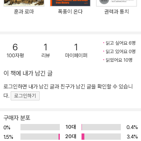
토제국’이 있다고 주장한다. 2차대전은 세계 도처에 영토(식민
훈과 로마
폭풍이 온다
권력과 통치
지, 보호령, 수출입항, 조약상 특권 영역 등)를 보유한 채 전 지구
적 제국 질서를 구축해둔 기존의 영토제국들과, 그 제국 질서에
반발해 국외 영토를 정복함으로써 새로이 영토제국이 되려는 신
읽고 싶어요 6명
흥국들 간의 충돌이었다는 것이다. 표준적인 2차대전 통사에 반
6
1
1
읽고 있어요 0명
기를 드는 이 관점은 오버리의 오랜 연구와 숙고로부터 나온 것이
100자평
리뷰
마이페이퍼
읽었어요 10명
다. 오버리는 일찍이 1980년부터 2차대전 관련 저술을 시작해
현재까지 30여 종의 저서와 편저를 펴냈을 정도로 평생을 이 분
이 책에 내가 남긴 글
야에 매진해온 2차대전 연구의 대가다. 직접 연구한 주제만 해도
로그인하면 내가 남긴 글과 친구가 남긴 글을 확인할 수 있습니
전간기 유럽의 위기, 나치 독일의 사회와 경제, 히틀러와 스탈린
다.
로그인하기
의 독재 체제, 소련의 전쟁 노력, 연합국과 추축국의 항공전과 폭
격전, 영국 공군의 발달, 나치 엘리트층에 대한 전후 심문 등으로
구매자 분포
매우 다양하다. 그 외에도 《피와 폐허》에 실린 상당한 분량의 주
를 보면 알 수 있듯이, 2차대전과 관련한 거의 모든 주제에 관심
10대
0.4%
0%
을 두고 학식을 쌓아왔다. 그런 만큼 학계의 정설에 도전하는 이
20대
3.4%
1.5%