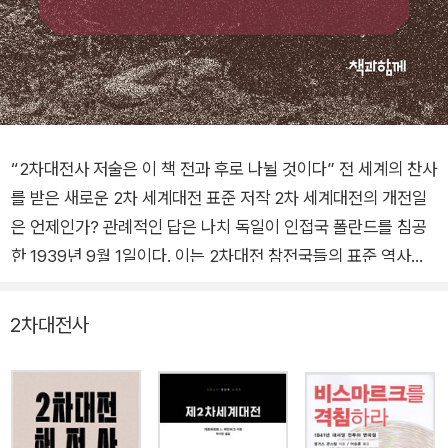
“2차대전사 저술은 이 책 전과 후로 나뉠 것이다” 전 세계의 찬사
를 받은 새로운 2차 세계대전 표준 저작 2차 세계대전의 개전일
은 언제인가? 관례적인 답은 나치 독일이 인접국 폴란드를 침공
한 1939년 9월 1일이다. 이는 2차대전 참전국들의 표준 역사관
과 공식 전쟁사에 부합하는 서술로서, 이 관점의 암묵적 전제는
유럽에서 발발한 전쟁이 전 세계적 전쟁으로 확대되었다는 것이
2차대전사
다. 그런데 이 굳건한 통설을 과감하게 벗어난 저술이 나왔다. 2
차대전 연구의 대가 리처드 오버리는 신작 《피와 폐허》에서 2차
대전의 시작점으로 1939년이 아닌 1931년을 지목한다. 1931년
은 만주에 주둔하던 일본 관동군이 만철의 철도 노선을 고의로 폭