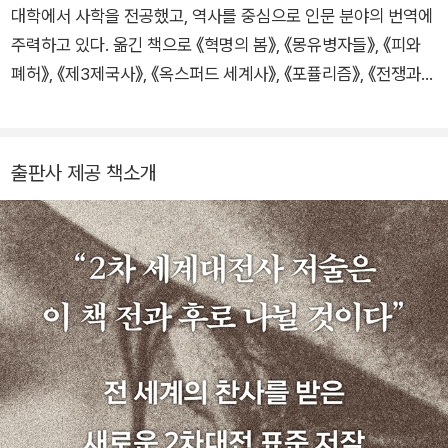
수로 활동 중이다. 영국학술원(FBA)과 영국왕립역사학회(FRHi
대학에서 사학을 전공했고, 역사를 중심으로 인문 분야의 번역에
stS) 펠로로 선출되었으며, 탁월한 역사 저술로 여러 상을 수상
주력하고 있다. 옮긴 책으로 《혁명의 봄》, 《몽유병자들》, 《피와
했다. 영국 PEN이 최우수 논픽션에 수여하는 헤셀틸트먼상(He
폐허》, 《제3제국사》, 《옥스퍼드 세계사》, 《포퓰리즘》, 《전쟁과
ssell-Tiltman Prize, 2005), 대중을 위한 최고의 역사서에 수여
평화》, 《에릭 홉스봄 평전》(공역), 《문명과 전쟁》(공역) 등이 있
하는 울프슨역사상(Wolfson History Prize, 2005), 국제 군사
다.
역사학회가 주관하는 새뮤얼엘리엇모리슨상(Samuel Eliot Mor
출판사 제공 책소개
ison Prize, 2001) 등이 그것이다. 주요 저서로 『피와 폐허(전 2
권)』 『러시아의 전쟁』 『독재자들』 『왜 연합국이 승리했는가(Wh
y the Allies Won)』 『폭격과 피폭격(The Bombers and the B
ombed)』 『병적인 시대(The Morbid Age)』 『폐허의 비(Rain o
f Ruin)』 등이 있다. 또한 세계사의 결정판으로 평가받는 『더 타
임스 세계사』의 총괄 편집자를 맡아 세계사 핵심 연대를 엮고 여
러 개정판을 이끌었다.