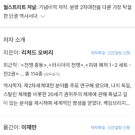
서 드러난 시민과 국가의 관계를 이렇게 요약했다. “바로 이 영역
월스트리트 저널:
기념비적 저작. 분명 2차대전을 다룬 가장 탁월
에서 개인이 현실적으로 가장 무력하기 때문에 그의 통치자는 국
한 단권 역사서다.
가를 그의 목표의 수단으로만이 아니라 그의 개성의 확장으로도
제시하기 위해 최대한 노력하는 것이다.” 총력전은 남자든 여자
든, 청년이든 노인이든, 자유민이든 비자유민이든 가리지 않고 모
저자 소개
두에게 공동의 싸움과 노동에 능력껏 이바지할 것을 요구했다. 이
지은이:
리처드 오버리
시기는 그전에도 거의 가능하지 않았고 이제는 도무지 불가능한
저자파일
신간알림 신청
독특한 역사적 순간이었다.
최근작 :
<전쟁 충동>
,
<러시아의 전쟁>
,
<피와 폐허 1~2 세트 -
전2권>
… 총 114종
(모두보기)
역사학자. 제2차세계대전 분야를 주로 연구해 왔으며, 나치 독일,
스탈린 체제를 비롯한 20세기 권위주의 체제에 관해 폭넓고 깊
이 있는 분석을 제시하며 세계적인 명성을 얻었다. 케임브리지대
학교를 졸업한 뒤 1972년부터 1979년까지 같은 대학에서 역사
학을 가르쳤다. 1980년에는 킹스칼리지런던에서 현대사를 가르
옮긴이:
이재만
저자파일
신간알림 신청
쳤으며, 2004년 엑서터대학교로 옮겨 재직했다. 현재는 명예교