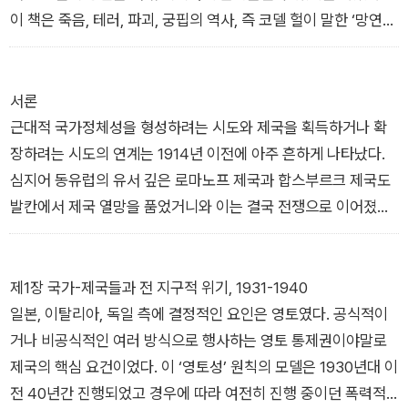
하지 않고는 2차대전의 기원과 경과, 결과를 올바로 이해할 수 없
이 책은 죽음, 테러, 파괴, 궁핍의 역사, 즉 코델 헐이 말한 ‘망연자
다. 이런 제국주의적 야망이 패배하고 나자 세계가 비교적 안정을
실한 시련’의 역사이기도 하다. 피와 폐허는 혹독한 대가였다.
찾고 영토제국들이 최후의 위기를 맞을 정세가 서서히 조성되었
다.
서론
근대적 국가정체성을 형성하려는 시도와 제국을 획득하거나 확
장하려는 시도의 연계는 1914년 이전에 아주 흔하게 나타났다.
심지어 동유럽의 유서 깊은 로마노프 제국과 합스부르크 제국도
발칸에서 제국 열망을 품었거니와 이는 결국 전쟁으로 이어졌다.
해외 제국을 공고히 하거나 건설하려는 국가들의 경우, 국가 건설
과 제국주의의 연계가 명확했다. 그냥 국가가 아닌 ‘국가-제국(n
ation-empire)’은 영토 쟁탈전에 뛰어든 이런 국가들을 정의하
제1장 국가-제국들과 전 지구적 위기, 1931-1940
는 용어다. 이른바 ‘제국주의의 국유화’는 1930년대와 폭력적 영
일본, 이탈리아, 독일 측에 결정적인 요인은 영토였다. 공식적이
토 획득의 마지막 물결에 이르기까지 줄곧 중요한 영향을 끼쳤다.
거나 비공식적인 여러 방식으로 행사하는 영토 통제권이야말로
제국은 시민과 신민, 문명과 원시, 신식과 구식(1940년대까지 이
제국의 핵심 요건이었다. 이 ‘영토성’ 원칙의 모델은 1930년대 이
양극성이 제국주의 국가들이 자국의 통제 아래 들어온 주민과 영
전 40년간 진행되었고 경우에 따라 여전히 진행 중이던 폭력적