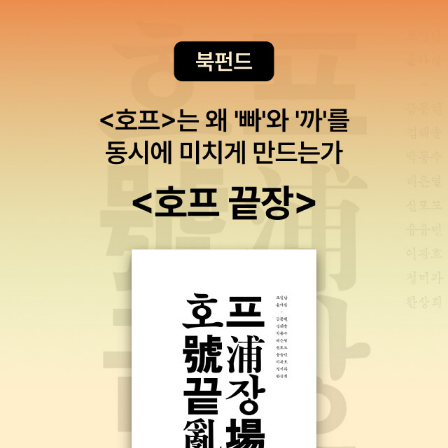
끄는 느낌이라. 그래도 나치와 일본의 분할 지배를 당하는 미국인
들의 암울함은 확실히 와닿더라는.드라마에서 나오는 세계지도.
나치와 일본이 세상을 양분하여 시베리아와 남미 오지 일부만이
완충지대로 남아 있다는 설정. 우리의 무대리는 아예 히틀러 휘하
로 흡수된 모양. 게다가 나치와 일본 또한 분위기가 쎄한게 오래
지 않아 최종전쟁을 벌일 느낌.인간으로서 지켜야 할 도덕과 윤리
의 마지막 선마저 무너지면서 어느 쪽이건 지는 쪽은 파멸이다보
니 그야말로 이판사판인 총력전의 끝장을 보여주었다. 기술이 급
격하게 발전하면서 경쟁적으로 더욱 강력한 무기를 내놓았고 최
신 병기조차 얼마되지 않아 금방 쓸모없는 구식으로 전락했다. 그
경쟁에서 이기지 못하는 쪽이 도태되고 멸망하는 싸움이었다. 폴
란드 전역의 주역이었던 1호 전차는 전쟁 말기에 오면 그보다 10
배는 더 무겁고 강력한 티거-II라는 괴물 전차로 바뀌었고 복엽기
는 제트 전투기가 되었으며 초보적인 탄도 미사일이 등장했다. 오
늘날 우리가 사용하는 무기 대부분은 제2차 세계대전 시절의 발
전형이라고 할 수 있다. 그리고 마지막에는 화력 무기의 끝판왕이