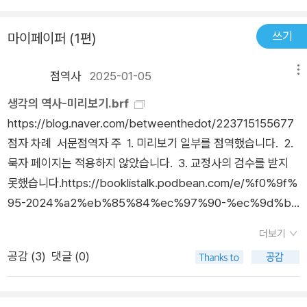
알라메인 전투라던가 노르망디 상륙작전, 주드로 주연의 <애너
미앳더게이트> 덕분에 스탈린그라드 전투 정도나 알고 있던 나
쓰기
마이페이퍼 (1편)
로서는 그야말로 신선한 충격이자 2차대전사에 새로이 눈을 뜨
는 순간이었다. 지금에 와서는 타임 라이프사에서 나온 <라이프
점역사
2025-01-05
메뉴
2차 대전사>를 대놓고 베꼈다는 욕을 먹고 있지만 말이다. 저작
권에 대한 인식이 낮았을 때라 가능했던 일이기도 하다. 잘못된
생각의 역사-미리보기.brf
내용이나 오역도 많다. 그래도 어렵고 딱딱하다는 전쟁사에 대한
https://blog.naver.com/betweenthedot/223715155677
고정관념을 깨뜨리고 2차대전사의 대중화에 큰 기여를 하지 않
점자 차례 서문점역자 주 1. 미리보기 일부를 점역했습니다. 2.
았나 싶다. 덧붙여 아직도 내 서재 한켠을 장식하고 있다.교수님
묵자 페이지는 적용하지 않았습니다. 3. 교정사의 검수를 받지
들이 쓴 여느 전쟁사와는 달리 이런 무기 일러스트가 특히 볼만했
못했습니다.https://booklistalk.podbean.com/e/%f0%9f%
던. 아마도 일본쪽 책에서 무단으로 베꼈을 가능성이 높지만.이
95-2024%a2%eb%85%84%ec%97%90-%ec%9d%b
책 덕분에 재미있게 즐길 수 있었던 게임이 이제는 고전이 된 <
d%ec%9d%80-%ec%b1%85%eb%93%a4-%e2%80%
더보기
팬저 제너럴>과 <하츠 오브 아이언>. 무려 도스 시절에 나온 팬
94-%ec%9d%b4%ec%95%bc%ea%b8%b0-%eb%a
공감 (
3
)
댓글 (0)
저 제너럴은 이대영씨 책보다 먼저 접하기는 했지만 막상 게임에
a%a8%ec%9e%84/
서 등장하는 주요 무기나 캠페인에 대해서는 아무것도 몰랐더라
는. 이 책을 읽고나니 드라군 작전이니 허스키 작전이니 발칸 전