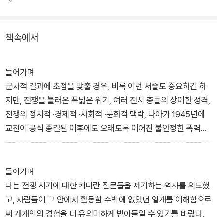
오버리는 연합국과 추축국 사이의 군사적 분쟁에 초점을 맞추는
종래의 시각보다 한결 폭넓은 전 지구적 통찰을 바탕으로, 제국적
관점에서 엄청난 규모의 전투는 어떻게 수행되었고 물자와 비용
책속에서
은 어떻게 조달되었는가, 전쟁을 뒷받침한 대중동원은 어떻게 이
루어졌는가, 전쟁의 도덕적 정당화 논거는 무엇이었는가 등등의
물음에 답한다. 이어서 군인만이 아니라 민간인들도 겪어야 했던
들어가며
혹독한 대가와 심리적 영향, 유달리 심각했던 범죄와 잔혹행위,
군사적 결과에 초점을 맞출 경우, 비록 이런 서술도 중요하긴 하
나아가 1945년 이후에도 한참 동안 이어진 전쟁의 여파를 설명
지만, 전쟁을 불러온 폭넓은 위기, 여러 전시 충돌의 상이한 성격,
한다.
전쟁의 정치적 ·경제적 ·사회적 ·문화적 맥락, 나아가 1945년에
교전이 공식 종결된 이후에도 오래도록 이어진 불안정한 폭력에
2022년 군사사 웰링턴 공작 메달을 수상하고 전 세계 언론과 평
대한 너무나 많은 질문을 회피하게 된다. 무엇보다 2차대전에 대
단의 극찬을 받은 《피와 폐허》는 2차대전을 아주 새로운 방식으
한 종래의 견해는 히틀러와 무솔리니, 일본 군부를 위기의 결과가
로 바라보게 하는 걸작이다. 군대와 민간 사회 양편의 전시 경험
아닌 원인으로 이해한다. 하지만 이들은 위기의 결과였다. 20세
들어가며
을 입체적으로 조명하는 이 책을 통해 장기 2차대전의 역사를 더
기 초 수십 년간 전 세계에 걸쳐 사회적 ·정치적 ·국제적 불안정의
나는 전쟁 시기에 대한 커다란 질문들을 제기하는 역사를 의도했
넓고도 깊은 관점에서 이해할 수 있을 것이다.
시절을 낳고 결국 추축국으로 하여금 제국주의적 영토 정복이라
고, 사람들이 그 안에서 활동할 수밖에 없었던 얼개를 이해함으로
는 복고적 계획에 착수하도록 자극한 더 넓은 역사적 힘들을 이해
써 개개인의 경험을 더 유의미하게 받아들일 수 있기를 바랐다.