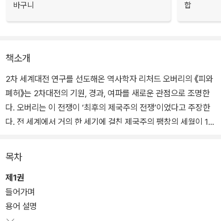
바구니
합
책소개
2차 세계대전 연구를 선도해온 역사학자 리처드 오버리의 《피와
폐허》는 2차대전의 기원, 경과, 여파를 새로운 관점으로 조명한
다. 오버리는 이 전쟁이 ‘최후의 제국주의 전쟁’이었다고 주장한
다. 전 세계에서 거의 한 세기에 걸친 제국주의 팽창의 세월이 19
30년대와 1940년대 초에 이르러 독일·이탈리아·일본의 영토 야
망으로 절정에 달한 뒤, 인류 역사상 가장 규모가 크고 값비싼 전
목차
쟁으로 빠져들었고, 1945년 이후 모든 영토제국의 종말로 이어
제1권
졌다는 것이다. 이러한 관점에서 그는 일본군이 만주사변을 일으
들어가며
킨 1931년부터 시작된 ‘장기 2차대전’을 새롭게 조명한다.
용어 설명