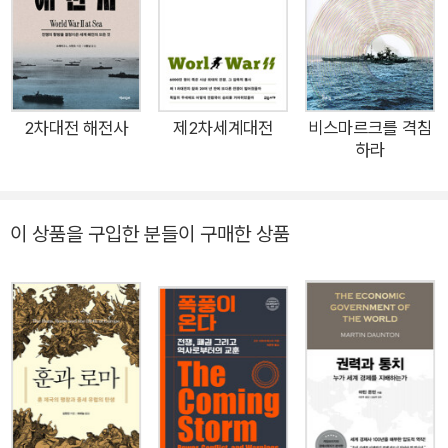
파함으로써 ‘만주사변’을 일으킨 해다. 오버리는 이어서 1935년
이탈리아의 에티오피아 침공, 1937년 중일 전쟁 발발, 1930년대
독일의 재무장과 제국 프로젝트 등을 살펴본 후에야 독일의 폴란
드 침공을 다룬다. 이는 2차대전이 유럽 국가들 간의 갈등에서 연
원했다는 종래의 통설에서 벗어나는 견해이자, 전쟁 기간을 193
2차대전 해전사
제2차세계대전
비스마르크를 격침
하라
9~1945년에서 1931~1945년으로 넓혀서 이 전 지구적 분쟁을
‘장기 2차대전’으로서 새롭게 조명하려는 시도다. 유럽과 미국에
서 이 책은 2차대전에 관한 가장 포괄적인 역작으로 평가받고 있
이 상품을 구입한 분들이 구매한 상품
으며, 2022년 웰링턴 메달(군사사)을 받았다. 2차대전 연구의
대가 리처드 오버리가 필생의 업적에서 길어올린 통찰로 펴낸 결
정판 일반적인 2차대전 전쟁사는 이 분쟁을 강대국 간의 충돌로
규정하고 그 기원을 분석하면서 전간기의 군비 경쟁, 외교 위기,
이데올로기 갈등 같은 요인들을 강조한다. 그에 반해 오버리는 장
기 2차대전을 기성 제국들(영국, 프랑스, 네덜란드, 벨기에 등)과
1930년대에 새로운 영토제국주의의 물결을 일으킨 신흥국들(일
본, 이탈리아, 독일) 간의 충돌로 규정하고, 이 분쟁의 핵심에 ‘영