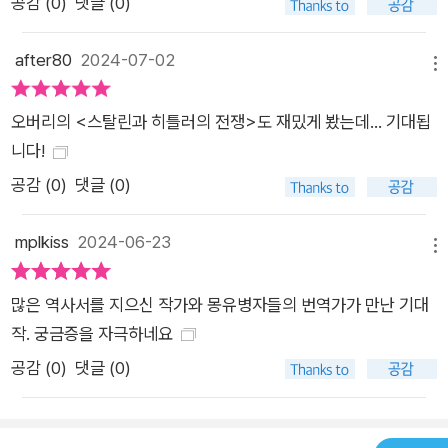
공감 (
0
)
댓글 (0)
의 특징은 무엇보다 전장의 전투원과 후방의 민간인 사이의 경계
가 흐려졌다는 데 있다. 전시에 민간인은 군인과 나란히 싸우는
after80
2024-07-02
‘생산 군인’으로 여겨졌고, 일부 국가에서는 실제로 노동자를 군
메뉴
인으로 규정하고 노동자의 결근을 ‘탈영’으로 간주했는가 하면 병
역 거부자를 탈영병으로 취급하기도 했다. 또한 교전국들은 적국
오버리의 <스탈린과 히틀러의 전쟁>도 재밌게 봤는데... 기대됩
의 국민이 전쟁 노력의 일부분이라는 이유로 민간인을 정당한 공
니다!
격의 목표로 삼고서 군사적 조치와 경제적 조치를 망라하는 온갖
공감 (
0
)
댓글 (0)
수단으로 그들의 전쟁 지속 의지를 파괴하려 했다. 2차대전을 치
르며 전쟁은 ‘민간화’되었고, 민간인은 ‘군사화’되었다. 이렇듯 2
mplkiss
2024-06-23
메뉴
차대전에 이르러 군대와 민간 사회를 망라하게 된 총력전에 관해
서술하기 위해 오버리는 주제별로 핵심 문제들을 탐구한다. 간결
많은 역사서를 지으신 작가와 몽유병자들의 번역가가 만난 기대
하게 압축된 이 논의는 가히 압권이다. 장마다의 주요 주제는 다
작. 궁금증을 자극하네요
음과 같다. 4장: 각국에서 대중동원은 어떻게 이루어졌는가? 5
공감 (
0
)
댓글 (0)
장: 새로운 전술·장비는 어떻게 준비·활용되었는가? 6장: 전시경
제는 전쟁을 어떻게 뒷받침했는가? 7장: 전쟁의 도덕적 정당화
논거는 무엇이었는가? 8장: 민간인은 전쟁을 어떻게 경험했는