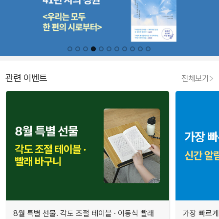
관련 이벤트
전체보기
8월 특별 선물. 각도 조절 테이블 · 이동식 빨래
가장 빠르게