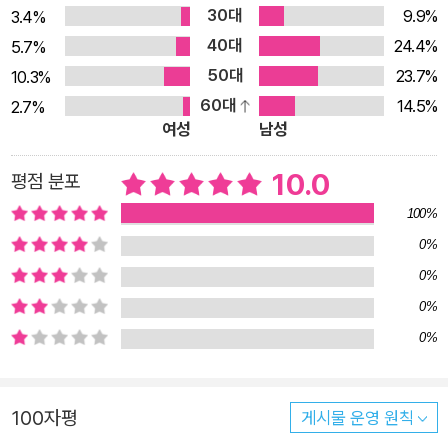
책의 수정주의적 전쟁관은 한낱 시론(試論)이 아니라 노학자가
30대
9.9%
3.4%
일생에 걸쳐 정립해온 견해라고 할 수 있다. 2차대전을 한층 폭넓
40대
24.4%
5.7%
게 파악하게 하는 ‘구-신 영토제국 간 충돌’이라는 관점 오버리에
50대
23.7%
10.3%
의하면 훗날 추축국을 결성하게 되는 독일, 이탈리아, 일본의 공
60대
14.5%
2.7%
통점은 ‘제국에의 의지’를 품었다는 데 있다. 삼국은 자기네 민족
여성
남성
의 발전을 다른 제국들이 틀어막고 옥죈다고 인식했고, 장차 민족
10.0
평점 분포
을 구하고 튼튼한 경제를 건설하고 우월한 문화를 조성하려면 반
100%
드시 더 넓은 영토와 그에 속한 자원을 장악해야 한다는 신념을
고수했다. 그들에게 제국은 민족의 존속에 필요한 생명선(‘생존
0%
공간’)이었다. 그리하여 삼국은 제국주의적 영토 정복이라는 복
0%
고적 계획에 착수하여 자신들의 ‘신질서’를 구축하려 했다. 이렇
0%
게 보면 오버리가 1931년을 장기 2차대전의 시작점으로 잡은 이
0%
유를 이해할 수 있다. 만주사변은 세계대전을 직접 촉발하진 않았
으나 새로운 제국 팽창의 10년을 개시한 사건이었기 때문이다.
100자평
게시물 운영 원칙
일본은 만주를 침공의 도약대로 삼아 이후 중국 본토로 확장해 들