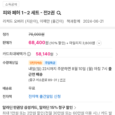
소득공제
피와 폐허 1~2 세트 - 전2권
리처드 오버리
(지은이),
이재만
(옮긴이)
책과함께
2024-06-21
정가
76,000원
68,400
판매가
원
(10% 할인) +
마일리지 3,800원
58,140
카드최대혜택가
원
수령예상일
양탄자배송
주말특급
내일(일) 22시까지 주문하면 8월 10일 (월) 아침 7시
출
근전 배송
(중구 서소문로 89-31 )
변경
배송료
무료
전자책
전자책 출간알림 신청
알라딘 만권당 삼성카드, 알라딘 15% 청구 할인
최대 1만원 또는 2만원 할인(전월 30만원 또는 60만원 이용 시) / 카드 발