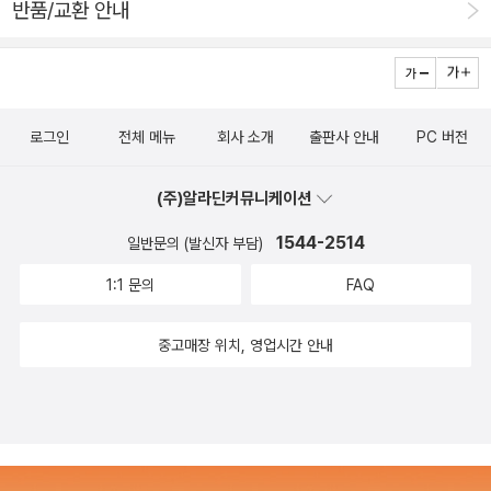
반품/교환 안내
역이라던가 치타텔 작전이 뭔지 이해되더라. 그 이후에도 몇 편의
후속작이 나왔는데 1편만큼 재미있지는. ​제2차 세계대전은 인류
역사에서 수없이 반복되었던 전쟁의 역사 중에서도 가장 거대하
면서 파괴적이었던 싸움이었지만 단순히 그것만이 전부는 아니
로그인
전체 메뉴
회사 소개
출판사 안내
PC 버전
다. 그것은 흔히 말하는 '이기면 혁명이고 지면 반역'이 아니라 말
그대로 선과 악의 싸움이었다. 연합국이 절대선은 아니었다고 해
(주)알라딘커뮤니케이션
도 추축국은 분명 절대악이었다. 만약 히틀러의 나치가 승리했다
면 오늘날 우리는 지금보다 훨씬 암울한 '빅브라더'의 세상에 살
1544-2514
일반문의 (발신자 부담)
고 있었을 것이 분명하다. 정신끈 풀린 반사회적 성격장애들이 뭉
1:1 문의
FAQ
쳐서 절대 권력을 잡은 격인 나치는 우생학을 추종하면서 소위 아
리아 민족을 제외하고 나머지는 자신들을 위해 무한 봉사하는 노
중고매장 위치, 영업시간 안내
예로 취급하거나 아예 이 세상에 태어난 것 자체가 신의 죄악인양
무자비한 인종청소를 자행했으니 말이다. 그런 대체역사를 다룬
것이 필립 딕의 소설이자 무려 리들리 스콧이 제작을 맡았던 <높
은 성의 사나이>이다. 시즌1만 몇 편 본 듯. 드라마 특유의 질질