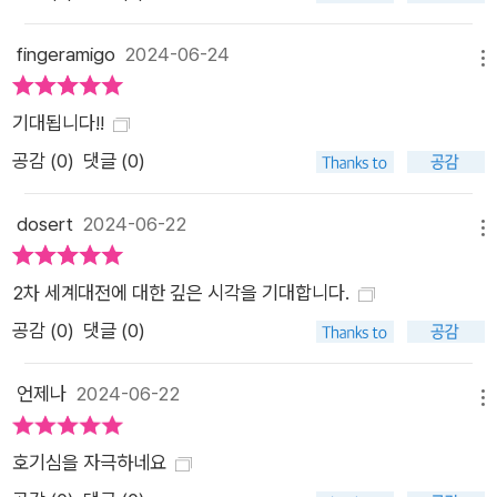
별화되는 이 책의 또다른 장점은 2차대전을 총력전으로서 서술
한다는 것이다. 전쟁 수행을 위해 국가의 가용한 인적·물적 자원
fingeramigo
2024-06-24
메뉴
과 역량, 더 나아가 잠재력까지 총동원하고 군대의 요구를 민간
사회의 요구보다 우선시했다는 점에서 2차대전은 다른 어떤 전
기대됩니다!!
쟁보다도 총력전이었다. 그럼에도 불구하고 2차대전은 역사학계
공감 (
0
)
댓글 (0)
에서 단연 철저히 연구된 거대한 주제이기에 군대와 민간 사회 양
편의 전쟁 수행을 하나의 저서에서 총체적으로 조망하는 것은 어
dosert
2024-06-22
메뉴
지간한 역사가라면 엄두도 못 낼 일이다. 이런 난점이 있는 까닭
에 일반적인 2차대전 통사는 전쟁의 배경과 위기에 대해 간략히
2차 세계대전에 대한 깊은 시각을 기대합니다.
서술한 뒤 본격적인 군사 분쟁으로 넘어가 각국 지도부와 군부의
공감 (
0
)
댓글 (0)
결정 및 전략, 전쟁의 전개와 그에 따른 공세 및 수세 등에 대부분
의 분량을 할애하며, 그 외의 주제는 소략하게 다루는 데 그친다.
언제나
2024-06-22
반면에 《피와 폐허》는 제3장까지 군사 분쟁에 관한 서사를 마친
메뉴
뒤 제4장부터 제10장까지 총력전이라는 키워드로 묶을 수 있는
호기심을 자극하네요
2차대전의 핵심 문제들에 대해 서술한다. 총력전으로서 2차대전