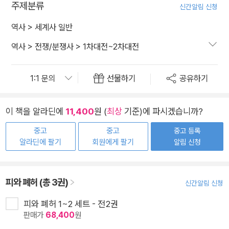
주제분류
신간알림 신청
역사
>
세계사 일반
역사
>
전쟁/분쟁사
>
1차대전~2차대전
선물하기
공유하기
이 책을 알라딘에
11,400
원 (
최상
기준)에 파시겠습니까?
중고
중고
중고 등록
알라딘에 팔기
회원에게 팔기
알림 신청
피와 폐허 (총 3권)
신간알림 신청
피와 폐허 1~2 세트 - 전2권
판매가
68,400
원