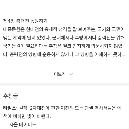
토를 바라보는 방식을 규정했다)의 대비를 부각시킴으로써 세계
영토 확장 및 평정이었다. 이렇게 더 장기적인 맥락을 고려해야만
주의적 권력을 더 분명하게 규정하는 역할을 했다. 모든 제국주의
도쿄에서, 로마에서, 베를린에서 국지적 침공전을 벌이기로 결정
열강이 공유한 이 세계관은 피점령 영토의 기존 문화와 가치를 거
한 이유를 역사적으로 이해할 수 있다. 19세기 후반 이래 제국을
제4장 총력전 동원하기
의 전부 무시했다. 새로운 소비자부터 개종자까지, 제국이 제공할
지탱해온 ‘인종과 공간’ 담론은 1930년대에 집권한 세대를 설명
대중동원은 현대전의 총체적 성격을 잘 보여주는, 국가와 국민이
수 있다는 것에 대한 기대는 대부분 과장된 것이었다. 비르테 쿤
하는 데에도 전혀 부족함이 없다.
맺는 계약에 달려 있었다. 군대에서나 후방에서나 총력전을 위해
드루스가 말한 ‘제국 환상’은 국가 간 경쟁을 부추기는 중요한 역
국가동원이 필요하다는 주장은 결코 진지하게 의문시되지 않았
할을 했다. 심지어 제국의 비용이 제국을 보유해 얻는 대개 한정
다. 총력전의 영향에 순응하지 않거나 그 영향을 이해하지 못하는
된 이익을 한참 상회한다는 것이 분명한 경우에도 마찬가지였다.
사람들에게 국가는 저마다 전쟁 노력에 무언가를 보태도록 요구
이는 미개척 변방에 정착하거나, 황금이 넘쳐나는 엘도라도를 발
하는 선전을 퍼붓는 한편 전쟁에 기여하지 않는 사람들을 비애국
더보기
견하거나, ‘문명화 사명’을 수행하거나, 명백한 운명을 실현하여
적이고 심지어 반역적인 존재로 몰아 고립시켰다. 예컨대 직무 태
민족의 활력을 되살릴 수 있다는 강력한 환상이었다. 이 환상은
만으로 고발된 소련 노동자와 경영자가 그러했고, 동포들에 의해
그 이후 50년간 ‘제국’을 바라보는 방식에 영향을 주었다.
추천글
사보타주 혐의로 FBI에 고발된 미국인 1만 8000명이 그러했다.
어느 나라에서든 총력전은 모두의 참여를 요구했지만, 국민들이
타임스:
걸작. 2차대전에 관한 이전의 모든 단권 역사서들은 이
그 필요성을 스스로 납득하는 정도만큼만 참여를 이끌어낼 수 있
책에 비하면 빛이 바랜다.
었다. 1945년 미국 평론가 드와이트 맥도널드는 막 끝난 전쟁에
― 사울 데이비드