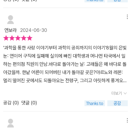
의 세계가 차츰 명징해지는 일, 생각지도 못했던 인생의 통찰을 길어
없다. 그 사람에게 어떤 일이 있었는지, 안쪽 깊숙이 어떤 것을 감추고
학자의 시선으로 인간의 삶을 바라보기 때문에 마치 과학자가 일련에
워하고 두려워하는 동시에 이렇게, 작게 웃을 수 있지 않은가. 그러면
올리는 일. 이 소설은 그런 결의 시간들을 내게 선물했다. 오늘 독서모
있는지. _p.56_ 8월의 은빛 눈_​단편마다 과학적 지식&사실이 담겨
발생하고 있는 현상에 대해 가이드처럼 대화로 묘사로 풀어나가는 이
서도 우리 종족의 잔인함과 어리석음에 눈앞이 캄캄해지는 절망을 안
임에서 심리학자가 보는 세상은 좀 다르냐는 질문(정확한 워딩은 아
메뉴
있어 이과 출신에 지구과학 선택이었던 나를 더욱 사로잡았다. (책 속
요하라 신의 작품들은 SF장르에 속하지 않고 미스터리로 분류 된다.
겨줄 수 있지 않은가. p.264 '문제는 우리 인간이 대단한 위험을 동반
니다. 요약하자면 그렇다.)을 들었다. 특별히 다른지는 잘 모르겠다고
내용 중에 기억나거나 알고 있었던 건 거의 없었지만...) 겉표지에 있
단편집 <8월의 은빛 눈>은 일상 속에서 발생하는 과학적인 현상과
연보라
2024-06-30
하는 방법이나 사악한 방법도 생각해내고 만다는 겁니다. 생각해낸
답하려는데 현옥 언니가 절친의 시선으로 대신 답을 했다. “어떤 대상
는 작가님 사진을 보면 수더분한 얼굴인데 문장에 섬세함이 담겨 있
자연의 변화를 정확한 명칭과 장소를 제시 하며 마치 과학 잡지에 실
이상 그것을 실현하고 싶다는 호기심을 누르기 어려운 법입니다. 그
을 바라보는 시선이 남다를 때가 많다, 깊이가 다르다, 그래서 좋다 나
었다. 과학자의 시선이 담긴 소설. 인물들이 어느 작은 틈에서건 큰 틀
리는 개인의 경험담을 이야기하듯 서정적인 문체로 펼쳐 보인다.과학
'과학을 통한 사랑 이야기부터 과학의 공죄까지의 이야기'8월의 은빛
리고 일단 그 위력을 알게 되면 쉽게 버릴 수 없지요. 헤매면서도 그때
쁘다를 말할 수는 없겠지만 분명 다른 부분이 있다.” 이 책이 그렇다.
에서건 과학을 말하고 있지만, 전반적으로 마음 따뜻한 내용과 예상
자인 이요하라 신은 소설을 쓸 때면 '과학자가 보고 있는 풍경 그리고
눈: 연이어 구직에 실패해 실의에 빠진 대학생과 머나먼 타국에서 일
그때 변명을 찾아내서 결단을 뒤로 미루고 계속 사용합니다. 경우에
이야기를 읽기 전에는 스스로 생각하지 못했던 것들이 보이고 또 그
치 못했던 과거 사건&역사를 은근한 날카로움으로 알려주는 내용([1
세계의 모습을 지극히 평범한 사람들이 우연히 들여다 보게 된다면
하는 편의점 직원의 만남.바다로 돌아가는 날: 고래들은 왜 바다로 돌
따라서는 파멸적인 피해가 발생한 뒤에도요. 가장 바보 같은 예가 핵
것들을 향해 질문을 던지게 된다. 지구 행성물리학 박사 출신인 저자
0만 년 뒤의 서풍]도 담겨 있어서 읽으면서 집중하게 되었다.저 상공
어떤 일이 일어날까?'라는 화두를 던져 놓고 글을 쓴다.총 다섯 편이
아갔을까. 한낱 어른이 되어버린 내가 돌아갈 곳은?아르노와 레몬:
무기이고, 가장 무책임한 예가 원자력발전입니다.' 희망은 모든 것이
만이 가진 과학자로서의 자아가 한껏 빛을 발한 케이스다. 📍“반대로
에는 강한 편서풍이 불고 있다.75년 전에도, 지금도.대지가, 숲이, 바
실려 있는 단편집 <8월의 은빛 눈>에 맨 마지막 장에는 이요하라 신
멀리 떨어진 곳에서도 되돌아오는 전령구, 그리고 아릿하게 풍겨오는
술술 풀려나가는 행운에 있지 않다. 고난조차 알지 못하는, 모든 것들
묻고 싶어요. 다들, 왜 자기들이 사는 별의 내부를 알고 싶어 하지 않
다가, 인간들이 어찌 되든 빠르고 서늘하게, 끊임없이 불고 있다.10만
이 작품 집필에 참고한 문헌과 인터넷 사이트 주소가 빼곡하게 수록
레몬 향기.빛을 집다: 정밀하고 완벽한, 살아 있는 보석을 조심스레 집
을 무심히, 당연하게 받아먹는 삶에 있는 것이 아니다. 오히려 고독과
는지. 안쪽이 어떻게 되어 있나 궁금하지 않은지. 표면만 보고 있어봤
더보기
년 뒤의 서풍도, 맑게 불어올 것인가.저녁 해를 품은 연이 핑크빛으로
되어서 작가의 소설적 상상에서 비롯된 현상이 아닌 실제 우리 눈 앞
는 시간.10만 년 뒤의 서풍: 직장을 그만두고 훌쩍 떠난 여행길에서
좌절, 연민과 낯선 이에 있다. '그럼에도 불구하고', 나는 그 말의 힘을
자 아무것도 모르는데.” (46p) 📍나도 귀를 기울여보자. 말은 잘 못
반짝였다. _p.288_ 10만 년 뒤의 서풍_​오랜만에 #독파앰배서더_1기
공감 (
0
)
댓글 (0)
에서 발생했거나 일어날 수 있는 모든 과학적 현상이라는 사실을 알
우연히 만난, 바다에서 연을 날리는 남자.​​​​ 이요하라 신의 단편소설 집
믿는다. 보이지 않는 저 깊은 곳에서 소리없이 내리는 눈, 보이지도 들
해도 귀는 기울이고 있자. 그 사람의 깊은 안쪽에서 뭔가가 조용히 내
_2기 활동하던 그때의 기운 물씬!!#독파 따라가면서 하루에 한 편씩
려준다.이요하라 신은 <팔월의 은빛 눈>에서 팔월에 은빛 눈이 내릴
이다. 총 5가지의 소설을 엮은 책으로 '8월의 은빛 눈, 바다로 돌아가
리지도 않으나 끊임없이 이어지고 있는 것에 대한 믿음, 희망. 그 앞의
리며 쌓이는 소리를 들을 수 있게. (71p) 자꾸만 벼랑 끝으로 몰리는
천천히 읽었는데 재미있었다!!​<달까지 3키로미터>도 다시 펼쳐야겠
수 있다는 가설을 이렇게 정의 했다.[내핵은 지구의 안에 있는 또 하
는 날, 아르노와 레몬, 빛을 집다, 10만 년 뒤의 서풍'이 있다. 저자는
작고 작은 인간에 손을 내미는 일, 그것이 문학의 힘이라면 힘일 것이
메뉴
것만 같은 헛헛한 일상을 헤매고 있을 지극히 평범한 사람들의 눈앞
다는 생각이 들었음 ><** 독파X비채 좋은 도서 지원해 주셔서 감사
나의 별로 크기는 달의 3분의 2 정도로 열방사 빛을 제거하면 은색으
지구행성물리학으로 박사과정을 수료한 분이다. 그래서인지 이 책을
다. 나는 이 손길의 미약한 힘을 믿는다. '지구 중심에 소복이 쌓여가