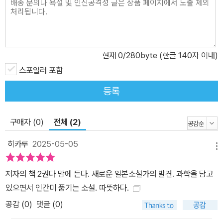
받는다. 이후 박물관에서 그녀와 다시 조우하게 되고, 미야시타는 생
물화를 그리고 있다며 자신을 소개하고는, 나에게 그림의 모델이 되
어달라고 부탁한다. 〈아르노와 레몬〉 아파트 재건축으로 주민들과의
퇴거 교섭을 맡고 있던 마사키는 303호 주민인 가토 스미에가 강경
현재
0
/280byte (한글 140자 이내)
하게 나오는 바람에 골머리를 썩고 있다. 그녀는 최근에 비둘기 한 마
스포일러 포함
리를 키우고 있었는데, 그 비둘기의 발에는 ‘아르노-19’라는 글자가
등록
새겨진 발찌가 달려 있었다. 〈빛을 집다〉 도코는 유리 공예로 보이는
아름다운 보석 사진을 자신의 SNS에 올렸다가 ‘휴면포자’라는 인물
에게서 거센 항의를 받는다. 그 사진은 친한 친구인 나쓰에게서 전달
구매자 (0)
전체 (2)
받은 것으로, 오해를 풀기 위해 나쓰와 함께 그 인물을 만나보기로 한
히카루
2025-05-05
다. 〈10만 년 뒤의 서풍〉 다쓰로는 피치 못할 사정으로 다니던 직장을
메뉴
그만두고, 새롭게 후쿠시마 원전에서의 일을 찾기 위해 길을 떠난다.
저자의 책 2권다 맘에 든다. 새로운 일본소설가의 발견. 과학을 담고
북단으로 향하던 중 해변에서 전통 연을 날리고 있던 초로의 남성을
있으면서 인간미 품기는 소설. 따뜻하다.
발견한 후 알 수 없는 끌림을 느끼고 그에게 다가가는데……. 과학과
공감 (
0
)
댓글 (0)
이야기의 결합, 인간애를 전면에 내세운 최신 화제작 “과학자의 시선
으로 바라본 세계, 그리고 그 세계를 살아가는 우리” 《8월의 은빛