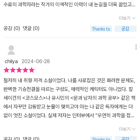
조와 비슷하다. 지구와 마찬가지로. 딱딱한 층이 있는가 싶으면 그 안
수료의 과학자라는 작가의 이색적인 이력이 내 눈길을 더욱 끌었고
는 이런 과정을 거치고 있다.기후 이상 변화로 지구는 나날이 뜨거워
아래에서 소용돌이치는 울분, 좌절, 외로움, 그리고... 무능감. 그 모든
에 여린 층. 차가운 층을 파고 들어가면 펄펄 끓는 층. 그런 식으로 층
어떤 소설일지 흥미가 솟아났다.​인터넷 서점에 작가 소개에는 이렇게
지고 있고 북극과 남극의 얼음은 빠른 속도로 녹아서 바닷물 수위는
울음, 채 눈물이 되지 못한 두려움과 서러움과 외로움을 끌어안는 품,
더보기
층이 몇 겹으로 이루어져 있겠지. 한가운데의 심이 어떤 것인지는 의
쓰여 있다.​과학자의 시선으로 인간의 삶을 조망한 감성 미스터리로,
올라가고 있다.열을 감지한 지변이 흔들리고 계절의 순환은 뜨거운
눈을 감고 고개를 기대라는 손짓, 더는 혼자 두지 않겠다는 다짐, 너
외로 본인조차 모를지 모른다. 그러니 다른 사람이 표면만 봐서는 알
공감 (
0
)
댓글 (0)
“과학의 광채가 마음을 감싸주며 절묘한 조화를 이룬다”는 평가를 받
여름이 지속 되어 강렬한 햇볕과 장기간 무서운 양으로 내리는 비의
도, 나도. p.60 누군가 한 사람이라도 좋으니까, 한마디라도 좋으니
수가 없다. 그 사람에게 어떤 일이 있었는지, 안쪽 깊숙이 어떤 것을
으며 큰 인기를 끌었다. 작가와 평론가, 서점 직원들의 극찬을 받으며
양으로 인간들이 파 묻어 놓은 핵폐기물 시설이 10만년을 버텨 낼 것
까, 나한테 말해줬으면 싶었다. 너는 너 나름대로 열심히 해왔구나, 하
감추고 있는지. 🔖 “어쩌다라는 거 진짜 대단한 거구나. 어쩌다 아는
2019년 미라이야 소설대상, 시즈오카 서점대상, 닛타 지로 문학상을
같지 않다.고베 대학에서 지구 과학을 전공하고 도쿄 대학에서 지구
메뉴
고. p.92 독자들은 주인공들의 상상을 뛰어넘는 초인적인 힘과 캐릭
사람한테 소개받아 여기서 50여 년, 학자도 화가도 아닌데 고래 그림
수상했다. _알라딘_​사실 <달까지 3킬로미터>의 첫 단편을 읽고 흥미
행성물리학으로 박사 과정을 수료한 이요하라 신은 1998년 '네 인생
터에 빠져들 것이다. (...) 주연급 이외의 인간은 너무나 쉽게 목숨을
chilya
2024-06-28
을 여든 세 장이나 그리게 됐으니까.”🔖 “비슷한 옷을 입고 비슷한 머
롭긴 했는데, 그 다음 소설까지 계속 읽게 되진 않아서 <8월의 은빛
의 이야기'라는 단편으로 네뷸러 상을 수상한 컴퓨터 전문가 테드 창
잃는다. 자신의 인생이나 사정은 단 한순간도 조명받지 못하고 다른
리 모양에 비슷한 화장을 해도, 그런 여자들 안에 들어 있는 건 제각각
눈>도 조금은 망설여졌다. 그럼에도 상큼한 표지와 궁금증을 일으키
의 작품을 읽고 대중들의 시선에 맞는 픽션같은 과학 이야기를 써보
누군가의 사정으로 살해당하는 이들. 그리고 나는 말할 것도 없이 간
철저히 내 취향 저격 소설이었다. 나를 사로잡은 것은 화려한 문체도,
이라는 거요. 여자들이 다 ‘보통’이라는 건, 좋은 의미든 나쁜 의미든
는 제목에 책을 펼치게 되었다.​표제작인 [8월의 은빛 눈]을 비롯하여
겠다는 의지를 불태운다.2003년 부터 도야마 대학 이학부 조교로 근
단히 죽는 쪽의 인간이다. 세상에 주먹질을 하지 않고도 위로할 수 있
완벽한 기승전결을 따르는 구성도, 매력적인 캐릭터도 아니었다. 칼
환상인 거죠.”
[바다로 돌아가는 날] [아르노와 레몬] [빛을 집다] [10만 년 뒤의 서
무하면서 안정적인 일을 하게 된 이요하라 신은 2008년 부터 글을
다고, 이해하고 함께 설 수 있다고 말한다면 이는 안일함으로 충분히
세이건의 <코스모스>나 유시민의 <문과 남자의 과학 공부> 같은 책
풍] 이렇게 다섯 편의 단편이 책에 담겨있다.인간의 내부도 층 구조와
쓰기 시작해서 1년 만에 완성한 첫 번째 소설< 두번째 보름달>로 에
물러난 태도인가. 이 또한 방관인가. 그럼 어떤가, 우리는 이렇게 작고
에서 자꾸만 감동받고 눈물이 맺히고야 마는 나 같은 독자에게는 더
비슷하다. 지구와 마찬가지로.딱딱한 층이 있는가 싶으면 그 안에 여
도가와 란포상 최종 후보작에 오른다.이후 발표하는 작품 마다 우리
무력한 존재인 것을. 인간애를 녹여낸 미스터리, 라는 소개에 잠시간
없이 멋진 소설이었다. 실제 저자는 인터뷰에서 “우연히 과학을 접하
린 층. 차가운 층을 파고 들어가면 펄펄 끓는 층. 그런 식으로 층층이
일상에서 발생하고 마주 할 수 있는 과학적 현상과 기술을 지극히 평
망설이지 않았다고 한다면 거짓말이다. 사람의 마음, 그 바닥을 의심
면서 보이는 세계가 조금 바뀌거나 시야가 조금 넓어지”는 이야기를
몇 겹으로 이루어져 있겠지. 한가운데의 심이 어떤 것인지는 의외로
범한 이들의 삶과 연결 시키며 대중적 인기를 얻으며 작가와 평론가
더보기
케하는 장르가 인류애도 아니고 인간에를 끌어안는 시도를 했다고?
쓰고 싶었다는 집필 계기를 밝혔다. 과학이라는 주제에 기대어 눈앞
본인조차 모를지 모른다. 그러니 다른 사람이 표면만 봐서는 알 수가
그리고 서점 직원들의 추천서에 이름을 올리는 인기 작가가 된다.과
첫 작품을 읽자마자 느꼈다. 미스터리가 꼭 무서울 필요는 없다. 괴로
공감 (
0
)
댓글 (0)