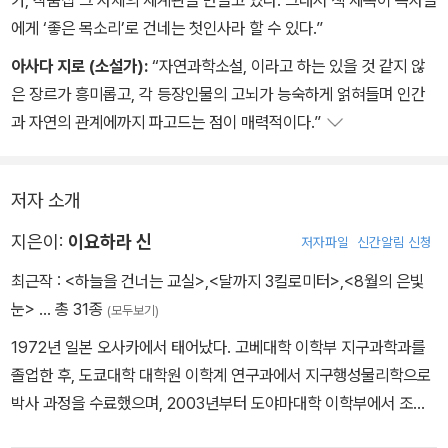
에게 ‘좋은 목소리’로 건네는 첫인사라 할 수 있다.”
아사다 지로 (소설가):
“자연과학소설, 이라고 하는 있을 것 같지 않
은 장르가 흥미롭고, 각 등장인물의 고뇌가 능숙하게 얽혀들며 인간
과 자연의 관계에까지 파고드는 점이 매력적이다.”
저자 소개
지은이:
이요하라 신
저자파일
신간알림 신청
최근작 :
<하늘을 건너는 교실>
,
<달까지 3킬로미터>
,
<8월의 은빛
눈>
… 총 31종
(모두보기)
1972년 일본 오사카에서 태어났다. 고베대학 이학부 지구과학과를
졸업한 후, 도쿄대학 대학원 이학계 연구과에서 지구행성물리학으로
박사 과정을 수료했으며, 2003년부터 도야마대학 이학부에서 조교
로 근무했다. 2008년부터 글을 쓰기 시작한 이요하라 신은 2009년