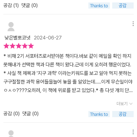
설에 문제가 생겼는지 점검을 나섰다.진도 4지진 발생으로 원자로의
공감 (
1
)
댓글 (0)
고 지치는 현실에서 한 줄기 빛과 같은 위로를 건네는 느낌이 작위적
안전 장치 역할을 하는 필터 벨트에 뒤틀림을 발견한 다쓰로 팀은 보
이지 않아 더욱 진정성 있게 다가온다. 가슴 한 켠이 뭉클해지는 이 감
고서를 작성하지만 부장은 새로운 규제 기준에 근거해서 진도 4정도
각, 너무 좋다.책에는 총 다섯 개의 단편이 수록되어있고, 이들을 모두
메뉴
로 배관이 손상되었다는 건 회사 이미지에 악영향을 미치니 보고서를
아우르는 주제 한 줄기가 있다.📖 ‘과학자가 보고 있는 풍경을, 세계
낮은별뽀코넛
2024-06-27
수정하라고 지시하고 문제가 발생했던 원자로의 일시 가동 중지 결정
의 모습을, 인생의 막다른 길목에 다다른 지극히 평범한 사람들이 우
을 내리지 않는다.원자로 전력회사의 하청 회사에 소속된 다쓰로는
연히 들여다보게 된다면, 어떤 일이 일어날까?’ (294p)옮긴이의 말
* 비채 2기 서포터즈로서받아본 책이다.바보 같이 메일을 확인 하지
상사의 지시로 보고서를 수정한다.그렇게 보고서를 수정하고 나서 리
에 있는 문장인데, 이보다 더 이 책을 잘 설명할 수 있는 문장이 없을
못해내가 선택한 책과 다른 책이 왔다.근데 이게 오히려 행운이었다.
히터 규모 7.3 의 지진과 지진 해일로 도쿄전력이 운영하는 후쿠시마
것 같아 이곳에 옮겨 적는다. 앞서 말했듯 요즘 서점가에 유행하는 뻔
* 사실 책 제목과 '지구 과학' 이라는키워드를 보고 알아 먹지 못하는
제1 원자력 발전소의 원자로 1-4호기에서 누출 사고가 발생한다.이
하고 흔한 힐링 소설들과는 전혀 다르다. 실제 저자가 지구과학을 연
구구절절한 과학 용어들을늘어 놓을 줄 알았는데.....이게 무슨일이야
사고는 분명 현실에서 일어날 리 없는 일이 언젠가 어디선가 일어날
구하는 분이다보니 그 과학자만의 시선에서 비롯되는 위로가 참으로
ㅇㅅㅇ????오히려, 이 책에 위로를 받고 있었다.* 총 다섯 개의 단편
수 있는 일로 뒤바뀐 치명적인 인재 사고 였다.다쓰로는 폐암 투병 중
진정성있게 느껴지기 때문이다. 단편의 특성상 줄거리를 옮겨 적다가
으로 이루어진이 책은 크게 보면일상 속에서 찾을 수 있는,또는 무심
인 아버지가 평생 동안 자랑스러워 했던 2호기 필터벨트의 뒤틀림 보
결말까지 발설할 것 같아 꾹 참고 그저 ‘한번만 읽어봐라’고 말할 뿐이
더보기
코 지나갔던 과학을 알려준다.예를 들면, 우리가 살고 있는 지구에도
고서를 수정한 직원이 아들이라는 사실을 알게 된다면 가족이 사회로
다. 너무 좋았고, 같이 출간된 저자의 다른 작품 또한 언젠가 구매하여
공감 (
0
)
댓글 (0)
핵이 존재 하고, 그 핵은 층층이 쌓여져 있다.딱딱한 층이 있는가 하면
부터 받을 막대한 후폭풍을 감당하기 힘들다는 생각에 사직서를 제출
꼭 읽고자 하는 바이다.
여린 층도 있고,어마무시하게 뜨거운 층도 있다.* 작가님은 이런 지
한다.원전 사고 이후 폐원자로 처리 시설회사 일을 시작한 다쓰로는
구의 '과학적 사실'을'인간'에게 빗대었다.인간도 그저 지구 속에 살아
원전 사고 유출 발생 지점 근처에서 날리던 연을 따라 서풍으로 이동
메뉴