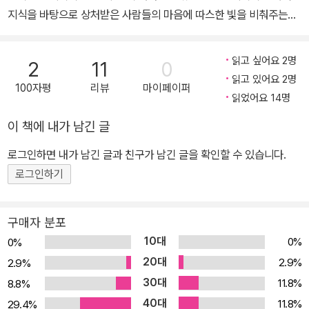
지식을 바탕으로 상처받은 사람들의 마음에 따스한 빛을 비춰주는
《달까지 3킬로미터》로 미라이야 소설대상을 비롯하여 세 개 부문의
대표 문학상을 수상하며 화제를 모은 이요하라 신의 감성 미스터리
읽고 싶어요 2명
2
11
0
두 번째 이야기 《8월의 은빛 눈》이 비채에서 출간되었다. 지구과학
읽고 있어요 2명
100자평
리뷰
마이페이퍼
전문 연구자라는 다소 이색적인 이력을 지닌 소설가 이요하라 신은
읽었어요 14명
고베대학 이학부 지구과학과를 졸업했고, 도쿄대학 대학원 이학계 연
이 책에 내가 남긴 글
구과에서 지구행성물리학으로 박사과정을 수료한 이후 2008년부터
글을 쓰기 시작했는데 주로 과학 지식을 도입한 미스터리나 서스펜스
로그인하면 내가 남긴 글과 친구가 남긴 글을 확인할 수 있습니다.
를 다뤄왔다. 작가가 ‘다음 작품’의 방향성을 놓고 고민하던 즈음, 담
로그인하기
당 편집자가 ‘과학적인 트릭이나 반전이 있는 미스터리 소설을 쓰는
데 지친 것처럼 보인다, 어깨에 힘을 빼고 써보면 어떻겠느냐’고 제안
구매자 분포
했고, 그 결과 탄생한 것이 바로 《달까지 3킬로미터》이다. 이 작품은
10대
0%
0%
“과학의 광채가 마음을 감싸주며 절묘한 조화를 이룬다”는 평가를 받
20대
2.9%
2.9%
으며 큰 인기를 끌었는데, 독자들의 마음에 보답하듯이 2020년 두
30대
11.8%
8.8%
번째 작품집 《8월의 은빛 눈》을 선보인다. 《8월의 은빛 눈》 역시 “과
40대
학적이면서도 시적으로 마음을 자극하는 작품”이라는 평가를 받으며
11.8%
29.4%