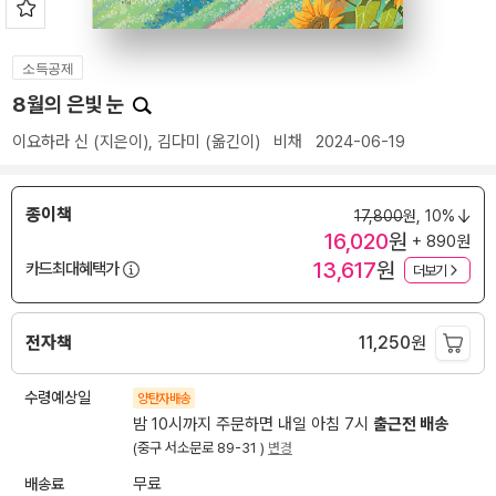
소득공제
8월의 은빛 눈
이요하라 신
(지은이),
김다미
(옮긴이)
비채
2024-06-19
종이책
17,800
원,
10%
16,020
원
+ 890원
13,617
원
카드최대혜택가
더보기
전자책
11,250
원
수령예상일
양탄자배송
밤 10시까지 주문하면 내일 아침 7시
출근전 배송
(중구 서소문로 89-31 )
변경
배송료
무료