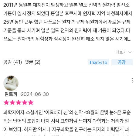
2011년 동일본 대지진이 발생하고 일본 열도 전역의 원자력 발전소
서 목소리를 내고 있는 것이다. 2010년 소설가로 데뷔한 이래 많은
가동이 일시 정지 되었다.동일본 후쿠시마 원자력 지역 하청회사에서
작품을 집필해온 이요하라 신, 그는 자신이 가진 특기를 내세워 과학
25년 동안 근무 했던 다쓰로는 원자력 규제 위원회에서 새로운 규제
과 이야기를 결합하여 자신만의 감성 미스터리를 완성해냈다. “책을
기준을 통과 시키며 일본 열도 전역의 원자력이 재 가동이 되었다.다
읽고 ‘규조 아트’와 ‘세계의 고래 포스터’ ‘오이 부두’ 근처의 ‘들새공
쓰로는 원자력의 위험성과 심각성이 완전히 해소 되지 않은 시기에
원’을 검색해보며 자신의 일상 속에 과학적인 색채들을 더해나가는
더구나 폐원전 처리 문제도 해결 되지 않은 채 미봉책으로 원자력을
이도, 고래와 비둘기 앞에서 유독 생각이 깊어지는 이도 있을 것이다.
더보기
재 가동 시키는 정책에 큰 불만을 품고 회사를 그만둔다.그는 가족의
책을 옮기며 경험한 이런 작은 참여와 변화들을 독자들 사이에서 회
공감 (
41
)
댓글 (2)
반대에도 불구하고 폐원자로 일을 하겠다며 방사능 누출 사고가 발생
자되는 ‘개운한 독후감’과 함께 이요하라 신 작품의 매력으로 꼽고 싶
해서 죽음의 땅으로 변해버린 후쿠시마를 찾아간다.지진 발생이 후
다.” _ 옮긴이의 말
단 한번도 후쿠시마 땅을 가본 적이 없었던 다쓰로는 해변에 날아드
메뉴
는 연의 방향에 이끌려서 차에서 내리고 연이 날리는 방향을 쫓아간
달토끼
2024-06-30
다.​[100미터 정도 앞에서 나이 든 남자가 연줄을 당기고 있다. 몇 명
정도 있을 줄 알았는데, 달랑 한 사람뿐이었다. 연은 육지에서 불어오
과학자이자 소설가인 ‘이요하라 신’의 신작 <8월의 은빛 눈>은 모순
는 바람을 받으며 바다 위에 떠 있다. 겨울의 전조처럼 서늘한, 북쪽으
되는 단어의 조합이 마치 시적 표현처럼 느껴져 과학과는 거리가 멀
로 살짝 고개를 돌린 서풍이다.]-10만년 뒤의 서풍 중에서연이 날리
어 보였다. 하지만 역시나 지구과학을 연구하는 저자의 이력답게 과
는 방향으로 따라간 다쓰로는 연을 날리는 남자를 만나고 어린 시절