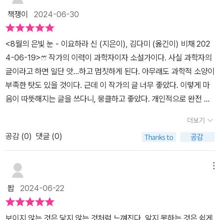
가는자연의 작은 존재임을 알려주고 싶으셨을까.그제서야 이 책의 핵
해서 2차 대전 당시 일본 군부대가 미국이 이끄는 연합군 전선에 날
책쟁이
2024-06-30
심이 무엇인지,책 제목이 가지고 있는 의미가무엇인지 이해하기 시작
릴 계획을 세웠던 풍선 폭탄의 이야기까지 흘러 간다.수소 가스를 채
했다.* 다섯 개의 이야기는 각기 다른색을 가지고 있다.어떤 이야기
운 직경 10미터 짜리 기구에 소이탄과 폭탄을 매달아 지상의 기지에
<8월의 은빛 눈 - 이요하라 신 (지은이), 김다미 (옮긴이) 비채 202
는 한 여름에 시원한눈을 선사했다면,어떤 이야기는 푸른 바다의 시
띄워서 기구가 상공에 강한 편서풍을 타고 이틀 밤 낮으로 날아 미국
4-06-19>ෆ⃛ 작가의 이력이 과학자이자 소설가이다. 사실 과학자의
원함,또 어떤 이야기는 불타는 정열을 보여줬다.* 다섯 개 이야기의
본토 서해안에 자동적으로 폭탄을 투하 한다는 계획을 세웠다.1943
글이라고 하면 일단 앗…하고 멈칫하게 된다. 아무래도 과학적 소양이
공통점을 찾자면,좌절하고, 실망하고, 힘들고, 아픈사람들의 이야기
년 일본 군부대 소속 노보리토 연구소는 300여명이 매달려서 기압계
부족한 탓도 있을 것이다. 근데 이 작가의 글 너무 좋았다. 이렇게 마
라는 것이다.이 사람들은 우연처럼, 운명처럼자신의 생각을 송두리
를 탑재한 정밀한 고도 유지 장치, 영하 50도에 달하는 상층 공기를
음이 따뜻해지는 글을 쓰다니, 뭉클하고 좋았다. 개인적으로 완전 호
채 바꿔줄귀인을 만나게 된다.* 그들이 만났던 사람들의이야기에 귀
견딜 수 있는 내한 전지를 풍선 기구에 설치 해서 성능을 시험하기 위
였다. 주인공 모두 너무도 평범하고, 혹은 꿈을 꾸었으나 좌절했고, 좌
를 기울이고, 생각하면서그들은 차츰 마음의 안정을,또는 희망과 용
해 군수품 제조 공장과 극장, 학교에서 학생들을 끌어다 놓고 풍선 폭
더보기
절하고 있고, 거창하게 뭔가 이룬 것은 없지만 자신의 자리에서 일상
기를 얻기도 한다.과학이라고 하면 질색을 하던나조차도 어느새 얼어
탄을 제작하기 시작한다.​1944년 11월 편서풍이 불기 시작했던 날 일
공감 (
0
)
댓글 (0)
을 충실하게 살아내고 있지만 인정을 받지 못하고 있는 듯하는 그들
있던 마음이사르르 풀리는 기분을 느꼈다.* 책을 읽으면서 다시 한
본 군부대는 풍선 폭탄을 날려 버릴 기지를 태평양에 면한 해안 세 곳
의 이야기가, 한 사람을 만나 다음 단계로 스텝을 밟을 수 있는 가는
번,위대한 지구에게 감사의 인사를 보내게 되었다.얼핏 보면 평범하
에 설치한다.후쿠시마현의 나코소, 지바현의 이치노미야 그리고 이바
그 과정이 참 좋았다. #8월의은빛눈 _사람들 앞에서 말을 잘 못하는
메뉴
게 살아가는 사람들의평범한 이야기처럼 보이지만이야기가 가지고
라키 현의 오쓰에서 1945년 4월까지 미국 본토를 겨냥한 풍선 폭탄
취준생인 호리카와. 번번히 떨어지는 그가 외국인 노동자 응우옌을
있는 힘은 엄청 났다.* 과학이라면 꿈에서도 보기 싫은 사람들도편하
기구를 발사한다.당시 발사된 풍선 기구는 총 1만 발로 약 천 개의 풍
뫕
2024-06-22
만나고 다단계가 분명한 일을 하는 기요타의 고객 모집하는데 알바로
게 읽어 볼 수 있는 책이었다.남녀노소 불문하고 편하게 읽을 수 있는
선 기구가 미국 본토까지 다다랐다.일본 군이 날린 풍선 폭탄은 미국
도와주는 일을 하면서 깨닫고 자신의 꿈에 나아가는 모습을 마치 20
책은참 흔치 않은데,'8월의 은빛 눈'은 그런 책이 될 수 있을 것 같았
오리건주 마을의 숲과 공원에 떨어져서 무고한 민간인이 사망하는 사
보이지 않는 것은 닿지 않는 것처럼 느껴진다. 알지 못하는 것은 쉽게