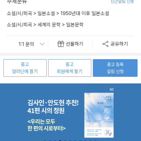
주제분류
신간알림 신청
소설/시/희곡
>
일본소설
>
1950년대 이후 일본소설
소설/시/희곡
>
세계의 문학
>
일본문학
선물하기
공유하기
중고
중고
중고 등록
알라딘에 팔기
회원에게 팔기
알림 신청