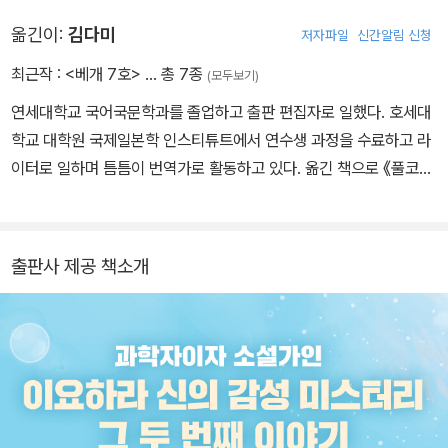
에 첫 소설 〈두 번째 보름달〉을 발표하며 55회 에도가와 란포상 최종
옮긴이:
김다미
저자파일
신간알림 신청
후보작에 올랐다. 2010년 《루카의 방주》로 56회 에도가와 란포상
최종후보작, 《오다이바 아일랜드 베이비》로 요코미조 세이시 미스터
최근작 :
<베개 7호>
… 총 7종
(모두보기)
리대상 대상을 수상하며 소설가로 데뷔했다. 2025년 《쪽빛을 잇는
연세대학교 국어국문학과를 졸업하고 출판 편집자로 일했다. 호세대
바다》로 172회 나오키상을 수상했다. 주요 작품으로는 《달까지 3킬
학교 대학원 국제일본학 인스티튜트에서 연수생 과정을 수료하고 라
로미터》, 《8월의 은빛 눈》, 《청의 끝: 하나마키 농예고교 지구과학부
이터로 일하며 틈틈이 번역가로 활동하고 있다. 옮긴 책으로 《풀코스
의 여름》, 《자극 반전의 날》, 《박물관의 팬텀》, 《올빼미의 시에스타》,
창작론》 《혼자살이도 궁극의 경지》 《오늘도 문구점에 갑니다》 《쾌:
《나비 날면, 수수께끼 맑음: 기상예보사 조코의 추리》, 《블루니스》,
젓가락 괴담 경연》(공역), 지은 책으로 《베개 7호》(공저)가 있다.
《오염》 등이 있다. ⓒ Bungeishunju Ltd.
출판사 제공 책소개