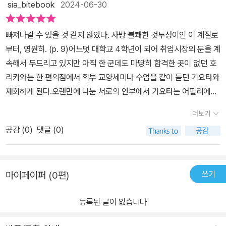
에 과학자가 바라보는 세계의 모습이 툭, 우연처럼 떨어진다. 갇혀 있
sia_bitebook
2024-06-30
합니다 :)#8월의은빛눈_라라 #신간읽는라라 #라라의소설집추천 #
로 빛나는 별이다. 그것이 액체의 외핵에 싸여서 떠 있는데 그 별 표면
읽다보면 과학과 접목되어 이야기가 흘러가는데, 그 분위기가 신비롭
는 은빛 눈. 내 안에도 뭔가가 내려서 쌓이고 있을까.' p.68 '맞아, 연
던 생각의 틀이 넓어지고 보이지 않던 것들을 바라보는 생소한 변화
책을대신읽어드립니다_라라 #8월의은빛눈 #이요하라신 #김다미 #
은 전부 빽빽한 은빛 숲으로 높이 100미터나 되는 철로 된 나무 숲이
다는 느낌이 주기 때문에 매력적이다. ​ 표제작이기도 한 '8월의 은빛
구도 사람 흉내에서 시작이에요. 과거의 연구, 누군가의 방법, 많이 공
앞에서 ‘위로’가 빛난다. 지구의 내핵, 은빛 숲에 내린다는 은빛 눈의
빠져나갈 수 있을 것 같지 않았다. 사방 불쾌한 것투성이인 이 계절로
비채 #완독챌린지독파 #독파챌린지
다. 실제 그 정체는 나뭇가지 모양으로 뻗은 철 결정으로 외핵 밑 부분
눈'은 취준생인 주인공과 편의점 알바를 하고 있는 외국인 응우옌의
부하고 똑같이 해봐요. 잘 안 되는 부분, 더 잘 하고 싶은 부분, 반드시
소리를 마치 눈앞에서 보고 듣는 것만 같다. 추천한다.
부터, 영원히. (p. 9)어느덧 대학교 4학년이 되어 취업시장의 문을 계
에서 액체 철이 얼면 내핵 표면으로 은빛 가루가 천천히 눈가루 처럼
사이에서 일어나는 일에 주목한다. 회사 면접에서 역시나 탈락 메일
생겨나요. 그러면 궁리하죠. 그렇게 해서 조금씩 진보해요. 정말 조금
속해서 두드리고 있지만 아직 한 군데도 마땅히 합격한 곳이 없던 호
흩날린다.]-8월의 은빛 눈 중에서 은빛 숲에서 내리는 은빛 눈의 소
을 받은 주인공은 매우 지친 상태였다. 그러다 우연히 대학 때 같이 수
씩. 당신 일도 똑같죠?' p.230 '그래도, 대단한 건 내가 아닙니다. 자
리카와는 한 편의점에서 학부 교양세미나 수업을 같이 듣던 기요타와
리, 무덥고 습한 7월의 이요하라 신의 단편집 <<8월의 은빛 눈>속에
업을 듣던 한 친구를 만나게 되면서 일은 흥미롭게 흘러간다. 취준생
연이죠. 이렇게 작고 이렇게 정교한 유리그릇을 만들어냈으니까요.
재회하게 된다.오랜만에 나눈 서로의 안부에서 기요타는 어필리에이
서 발견하게 될 것이다.
이 겪는 과정들이 일본에서도 우리나라처럼 과정이 비슷하구나 느끼
나는 그저 인간이 절대 만들어낼 수 없는 유리 예술품을 줍고 모을 뿐,
터니 가상화폐니 하는 단어들을 꺼내며 단박에 자신이 다단계 일을
기도 했다. 수없이 낙담을 겪어야 할 취준생. ​ 다시 돌아가서, 응우옌
자연을 빌려서 내 작품으로 삼고 있을 뿐입니다.'*도서제공: 비채
더보기
하고있음을 드러냈다. “일본에서는 이런 비즈니스를 보는 시선들이
과 만남을 가지고 이야기를 나누면서 일상 생활 속 과학을 볼 수 있다.
공감 (
0
)
댓글 (0)
안 좋긴 하지. 근데 미국에서는 지극히 일반적인 비즈니스 전략이거
지구 내부에 핵이 존재하여 거기에도 눈이 내린다는 그런 예시다. '8
든.”이라는 말과 함께.기요타는 호리카와에게 알바를 제안하며 자신
월의 은빛 눈' 뿐만 아니라 나머지 소설에도 우리가 흔히 겪을 수 있는
이 하는 일을 옆에서 보조해줄 것을 부탁했고, 호리카와는 결국 그 일
생활 속에서 과학을 접목시켜 우리에게 깊은 울림을 준다는 것이 이
쓰기
마이페이퍼 (0편)
을 받아들이게 된다.◇ 내 고독이 주변의 어둠 속으로 녹아드는 기분
책의 가장 큰 특징이다. 그렇다고 과학 이론을 이야기하는 것이 아닌,
에 묘하게 마음이 진정됐다. (p. 27)허나 호리카와의 마음은 점점 더
우리가 무료함 속에서 위로를 얻을 수 있도록 도와주는 시적 풍경이
등록된 글이 없습니다
심란해져갔다. 눈 앞에서 잘못된 일을 하고 있음을 알면서도 동조하
강한 과학 이야기다. 신비로움에 더 가깝다. 과학과 문학의 만남이 이
고 있다는 죄책감, 허황된 말에 넘어가는 듯 보이는 순진한 사람도 어
렇게 사르르 눈처럼 융화가 되어진 게 신기했다. ​