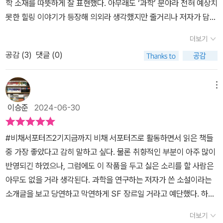
학 소재를 따뜻하게 잘 표현했다. 아무래도 ‘과학’ 분야라 전혀 예상치
아버지와 함께 연을 날렸던 미국산 '게일러 카이트'연이라는 걸 알고
못한 힐링 이야기가 등장해 의외라 생각했지만 줄거리나 저자가 담고
친근감을 보인다.후쿠시마 해변가에서 연을 날리는 남자의 이름은 다
자 하는 의미가 참 좋았다.총 5편의 단편으로 이루어진 내용은 과학
키구치, 그는 쓰쿠바 기상청 기상 연구소에서 일하다 퇴직한 후 취미
더보기
자의 시선으로 바라본 세상을 다룬다. 줄거리는 다르지만 각각의 단
로 연을 날리면서 습관처럼 기상을 관측하고 있었다.다키구치는 기상
공감 (
3
)
댓글 (0)
편들이 이야기하고자하는 바가 같다는 생각이 들었다. 각각의 등장인
청 근무 당시 고층 기상 관측 전문가로 라디오존데라는 관측 장치를
물들은 현실 세계에 충분히 있을만한 캐릭터들이라 매우 공감이 되었
기구에 달아서 상공으로 띄워 넣고 예보에 사용할 데이터를 수집하는
고 따뜻하고 위로 가득한 장면들에 울컥했다.개인적으로 책의 내용이
메뉴
일을 했었다.기상 관측 연구가인 다키구치는 1930년대에는 연에 온
너무 좋아 저자의 다른 출간작인 <달까지 3킬로미터>의 내용도 궁금
도계를 달고 기상을 예측하는데 이용했다며 다쓰로 앞에서 직접 시연
이승준
2024-06-30
해 읽어볼 계획이다. 좋은 작품을 만날 때의 쾌감이란 이루 말할 수 없
을 해 보인다.그는 매일 해변에서 연을 날리며 레이더도 기구도 드론
는데, 처음 읽어 보는 ‘이요하라 신’의 글이 정말 좋아서 앞으로 나올
같은 최첨단 기상 관측 기기가 아닌 연 줄을 타고 손으로 느껴지는 상
#비채서포터즈2기지금까지 비채 서포터즈로 활동하면서 읽은 책들
책들도 기대가 된다.*본 포스팅은 출판사로부터 책을 제공받아 주관
공 공기의 감촉과 온도로 바람의 세기와 방향을 예측하고 습관처럼
중 가장 좋았다고 감히 말하고 싶다. 물론 취향적인 부분이 아주 많이
적으로 작성되었습니다.
데이터를 기록하고 있다.다쓰로는 발길이 머무는 곳마다 연을 날리며
반영되긴 하였으나, 그럼에도 이 작품을 두고 싫은 소리를 할 사람은
기상을 관측하는 다키구치가 동일본 후쿠시마 지역에서 원전이 있었
아무도 없을 거라 생각된다. 과학을 연구하는 저자가 쓴 소설이라는
던 도미오카마치를 갈 예정이라는 말에 원전 회사에 다녔었다는 말을
소개글을 보고 당연하고 막연하게 SF 장르일 거라고 예단했다. 하지
꺼낸다.2011년 동일본 대지진이 발생했던 해에 다쓰로는 보수관리과
만 그저 다루고 있는 소재가 과학적인 느낌이 있을 뿐, 작품에서 그리
더보기
과장으로 승진해서 9월 말에 발생 했던 지진으로 인해 원자로 격납시
고 있는 상황들은 이보다 더 현실적일 수가 없다. 그리고 그런 피곤하