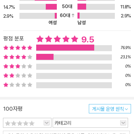
큰 인기를 끌었다. 작가와 평론가, 서점 직원들의 극찬을 받으며 202
50대
11.8%
14.7%
1년 서점대상 노미네이트, 나오키상 노미네이트, 야마모토 슈로고상
60대
2.9%
2.9%
여성
남성
에 노미네이트되었다. “마음에 아픔을 가진 사람들이 우연히 과학을
접하면서 보이는 세계가 살짝 바뀌거나 시야가 조금 넓어지거나 해
9.5
평점 분포
서, 인생에 자그마한 빛을 되찾아가는 이야기를 쓰고 싶었습니다. 전
작 《달까지 3킬로미터》가 그런 느낌의 작품이었는데 기대했던 것보
76.9%
다 반응이 좋아서, 이번에는 그 세계관을 더 깊이 있게 끌어들여 과학
23.1%
을 통한 사랑 이야기부터 과학의 공죄(功罪)까지 그려보았습니다.”
0%
_ 작가의 말 “지구 중심에 소복이 쌓여가는 은빛 눈. 내 안에도 뭔가가
0%
내려서 쌓이고 있을까.” 과학의 무지갯빛 색채가 인간의 마음을 따스
0%
하게 감싸주는 다섯 편의 이야기 〈8월의 은빛 눈〉 사람들과 잘 어울리
지 못하는 호리카와는 연이어 구직에 실패해 실의에 빠져 있다. 골판
지로 만든 로봇과 이를 제어하는 프로그래밍을 제작하는 것이 유일한
100자평
게시물 운영 원칙
취미였던 호리카와는 편의점 알바생 응우옌과 묘한 만남을 갖는다.
카테고리
〈바다로 돌아가는 날〉 딸 가호의 정기 검진으로 병원으로 향하던 나
는, 만원 전철에서 시달리던 중 미야시타라는 여성에게 자리를 양보