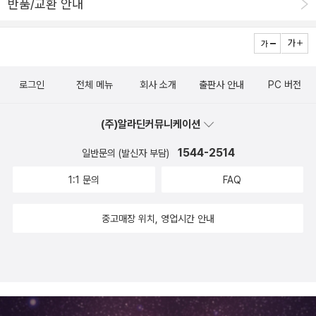
반품/교환 안내
쨌든 자신과 달리 취직을 했다는 자괴감을 느껴가며 말이다.그러던
중 기요타와 재회했던 편의점에서 일하는 알바생의 존재감은 더 커져
갔다. 어눌한 일본어 발음으로 근처 일본어학교에 다니는 유학생일거
라 짐작했던 그녀는 사실 메이토대학 대학원에서 지진전공으로 박사
로그인
전체 메뉴
회사 소개
출판사 안내
PC 버전
과정을 밟고 있는 유학생이었다.호리카와는 그녀가 잃어버린 논문을
찾아주며 그녀에 대해서, 그리고 자신에 대해서 좀 더 포용하게 된다.
(주)알라딘커뮤니케이션
◇ 반대로 묻고 싶어요. 다들, 왜 자기들이 사는 별의 내부를 알고 싶
어하지 않는지. 안쪽이 어떻게 되어 있나 궁금하지 않는지. 표면만 보
1544-2514
일반문의 (발신자 부담)
고 있어봤자 아무것도 모르는데. (p. 46)◇ 나도 귀를 기울여보자.
1:1 문의
FAQ
말은 잘 못해도 귀는 기울이고 있자. 그 사람의 깊은 안쪽에서 뭔가가
조용히 내리며 쌓이는 소리를 들을 수 있게. (p. 71)어느샌가 지겨웠
중고매장 위치, 영업시간 안내
던 한 계절이 끝나가고 있었다.직업, 나이, 성별 등 살아가며 누구나
겪을만한 삶의 고뇌에 놓인 사람들에게 잔잔한 해소의 방향을 가리키
는 책