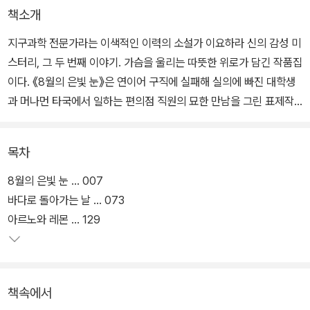
책소개
지구과학 전문가라는 이색적인 이력의 소설가 이요하라 신의 감성 미
스터리, 그 두 번째 이야기. 가슴을 울리는 따뜻한 위로가 담긴 작품집
이다. 《8월의 은빛 눈》은 연이어 구직에 실패해 실의에 빠진 대학생
과 머나먼 타국에서 일하는 편의점 직원의 묘한 만남을 그린 표제작
〈8월의 은빛 눈〉을 비롯해 〈바다로 돌아가는 날〉 〈아르노와 레몬〉 등
총 다섯 편의 이야기를 담은 소설집이다.
목차
지구과학 전문가라는 이색적인 이력의 소설가 이요하라 신이 작가로
8월의 은빛 눈 … 007
서 자신의 이름을 널리 알린 대표작 《달까지 3킬로미터》에 이어 두
바다로 돌아가는 날 … 073
번째로 그린 감성 미스터리이다. 이 작품 역시 “과학적이면서도 시적
아르노와 레몬 … 129
으로 마음을 자극하는 작품”이라는 평가를 받으며 큰 인기를 끌었다.
작가와 평론가, 서점 직원들의 극찬을 받으며 2021년 서점대상 노미
네이트, 나오키상 노미네이트, 야마모토 슈고로상에 노미네이트되었
책속에서
다.