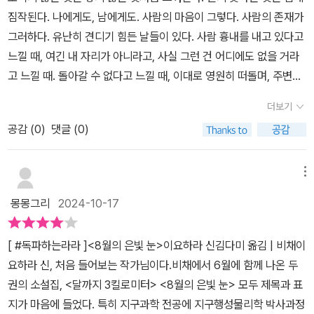
대 취업전선에 뛰어들었던 내 모습같아서 집중하고 읽었다. 보여지는
다.* 길을 가다가 높이 떠 있는 하늘을 볼 때,문득 고래가 보고 싶을
건이 발생한다.일본 군부대 소속 노보리토 연구소의 생물 병기 부서
짐작된다. 나에게도, 남에게도. 사람의 마음이 그렇다. 사람의 존재가
것이 중요했던 날들, 내 속을 치장하고 감추었던 날들이 떠올랐다.#
때,계곡과 연을 마주 했을 때불쑥! 생각나게 할 책이었다.* 사방 불쾌
에서는 탄저균과 적리균, 우역 바이러스를 풍선 기구에 매달아서 미
그러하다. 유난히 견디기 힘든 날들이 있다. 사람 흉내를 내고 있다고
바다로돌아가는날 _자신을 주인공으로 두고 살지 않은 엄마 가호, 싱
한 것 투성이인 이 계절에살랑이는 봄바람을 느껴 보고 싶은 분께적
국 본토로 날려 버린다는 계획까지 세우고 기상학자 아라카와 히데토
느낄 때, 여긴 내 자리가 아니라고, 사실 그런 건 어디에도 없을 거라
글맘으로 살고 있는 가호가 한발 나아가게 만드는 에피소드에 마음이
극 추천하는 바이다.
시는 기구를 발사하는 고도와 적절한 계절과 바람 ,발사 지역 그리고
고 느낄 때. 돌아갈 수 없다고 느낄 때, 이대로 영원히 떠돌며, 주변인
울컥했다. 어쩌면 나도 가호처럼 삶의 주인공이 나라고 생각하고 살
미국 본토까지 다다를 시간과 확률을 계산한다.1944년 10월 말 오
으로 살아야 하는 게 아닐까, 하는 불안감에 숨이 턱 막혀올 때. 부적
지 않았던 때들이 생각나서였는지도.#아르노와레몬 _ 전서 비둘기를
더보기
전 3시 풍선 폭탄에 세균을 장착한 기구를 날릴 준비를 갖추고 정확
절감, 어울리지 못하는 느낌. '제대로 기능하지 못하는' 사람이라는 수
소재로 삼은 이야기로, 이제는 꿈을 잃고 그 꿈으로 인해 가족과도 멀
히 두 시간이 지난 오전 5시 소대장이 '발사' 명령을 내리는 순간 풍선
공감 (
0
)
댓글 (0)
치심, 그리고 자괴감. 중심과 정상으로부터 밀려나있는 사람들, 외로
어지게 되었지만 다시 전서비둘기처럼 원래의 목적지로 돌아갈 수 있
폭탄은 날아 오르지 못하고 지면에서 폭파하는 사고가 발생한다.계획
운 사람들. 주변인, 2류인간이라는 뼈아픈 모멸감. p.19 다 됐고, 이제
을까, 뭉클했단 말이다… 뻔한 전개 같지만 전혀 뻔하지 않았던….#빛
은 실패로 돌아갔고 풍선 폭탄 사고로 고층 기상대 데이터를 계산하
더 이상 '당신은 필요없다'는 말을 듣고 싶지 않다. 상처받고 싶지 않
메뉴
을집다 _내용과 상관없는 듯 상관있는 듯, 정성이 담뿍 담긴 오하기…
는 중앙 기상대 기수들이 사망한다.풍선 희생자들 위령비가 세워진
다. 더는 못 참겠다. 다른 것보다 이제 두 번 다시 면접 같은 건 보고
나도 먹어보고 싶었다. #10만 년 뒤의 서풍 _후쿠시마로 향하는 길에
몽몽그리
2024-10-17
곳에서 다쓰로는 자신의 아이들에게 연락을 해 지난 시절 아버지와
싶지 않다. 이 책은 그런 사람들의 이야기이다. 소리내서 크게 울지도,
서 잠시 길을 멈추고 연을 날리는 이를 본다. 그와 함께 이야기를 하면
함께 날렸던 연 세트(게일러 카르트)를 구매 했다고 말한다.원자력 발
악을 쓰며 발버둥치지, 차마 애꿏은 데에 분풀이를 하지도 못하는 보
서 각자의 이야기를 꺼내는데, 그 이야기가 좋다. 정말. 과학적 지식들
[ #독파하는라라 ]<8월의 은빛 눈>이요하라 신김다미 옮김 | 비채이
전 폐기물은 지하 500미터까지 갱도를 파서 사용 완료된 핵원료를
통의 사람들. 아주 평범한 사람들의 이야기이다.그들의 세계만큼이나
이 많이 들어가서 쫄았던 것과 다르게 정말 산뜻하게 감동적으로 읽
요하라 신, 처음 들어보는 작가님이다.비채에서 6월에 함께 나온 두
특수한 재료로 덮어 묻는다. 이런 핵폐기물 처리는 인간이 고안해 낸
잔잔한 이야기. 쓸쓸하지만 따뜻한 문장들은 가만히 등을 받쳐주고
었다. 이 작가 이름 기억하고 있어야지. 이게 서포터즈의 묘미다. 너무
권의 소설집, <달까지 3킬로미터> <8월의 은빛 눈> 모두 제목과 표
방법 중에서 가장 안전한 방법으로 10만년 동안 폐기물이 지상으로
손을 잡아오는 듯한 느낌을 준다. 그런 부분이 일본소설다운 면이려
늦지 않게 #달까지3킬로미터 도 읽어야겠다. 🔖 인간의 내부도 층 구
지가 마음에 들었다. 특히 지구과학 전공에 지구행성물리학 박사과정
올라 올 경우가 없다며 원자로 가동에서 나오는 모든 핵 폐기물 처리
나. 잔잔히 흘러가는 일상, 아침으로 시작해 밤으로 끝나는 하루, 그