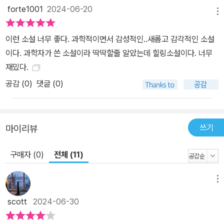
forte1001
2024-06-20
눈》에 등장하는 다섯 편의 이야기는 모두 기이한 만남에서 시작된다.
메뉴
대학 졸업반인 취준생 호리카와와 편의점에서 근무하는 베트남인 알
바생 응우옌(〈8월의 은빛 눈〉), 만원 전철 안에서 진땀을 빼고 있던
이런 소설 너무 좋다. 과학적이면서 감성적인..새롭고 감각적인 소설
싱글 맘 모녀와 그들에게 자리를 양보해준 생물화가(〈바다로 돌아가
이다. 과학자가 쓴 소설이라 딱딱할줄 알았는데 힐링소설이다. 너무
는 날〉), 배우를 꿈꾸는 부동산 직원 마사키와 노후 아파트에 홀로 살
재밌다.
아가는 노파(〈아르노와 레몬〉), 평범한 직장인 도코와 휴면포자라 지
공감 (
0
)
댓글 (0)
칭하는 정체를 알 수 없는 남자(〈빛을 집다〉), 원전 하청업체의 일을
그만둔 다쓰로와 해변에서 연을 날리던 다키구치(〈10만 년 뒤의 서
풍〉)의 만남이 그렇다. 그런데 2900킬로미터 아래의 지구나 무슨 일
쓰기
마이리뷰
이 있어도 집으로 돌아가려는 비둘기, 심해에 울려 퍼지는 혹등고래
의 노랫소리, 그리고 살아 있는 보석과 태평양을 건너는 편서풍까지
구매자 (0)
전체 (11)
어떤 만남에서도 과학적 지식이 바탕이 되어 있다. 저자인 이요하라
신은 소설가인 동시에 과학자이기도 하다. 그래서 작품에서 이야기하
메뉴
는 지구과학과 자연 현상에 대한 이야기는 결코 허구나 픽션이 아니
scott
2024-06-30
다. 우리가 지구나 자연과 만나는 것에서 그치는 것이 아니라, 서로 이
야기할 수 있도록, 그리고 서로 이해할 수 있도록 문학이라는 형태로