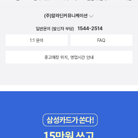
들을 따로 생각하는 것이 아니라 자연스럽게 그 전체적인 흐름이 아
공감할 수 있었답니다. ㅋㅋ사실 열심히 공부하는 것도 중요하지만,
이들의 머릿속에 그림으로 그려진다. 풀어야하는 부담감도 꼭 이해하
누구에게 가르침을 받느냐도 중요합니다.가르치는 것 역시 타고난 재
(주)알라딘커뮤니케이션
고 넘어가야 한다는 부담도 가지지 않고 아이들이 이야기를 따라 스
능과 스킬을 무시 못하기에, 잘 가르치는 분과 열심히 혹은 성실하게
스로 생각을 하게 하는 책이라 생각한다.
1544-2514
일반문의 (발신자 부담)
수업을 하시는 분의 차이는 분명히 존재한다고 봅니다. - 아, 이것도
[공부의 신] 드라마 속에서 나오지요.'엄마, 나도 공부의 신에서 나오
1:1 문의
FAQ
는 선생님께 수업을 받으면 공부 잘 할까?'공부 못하는 형과 누나들의
모습도 아이 눈에 보이지만, 선생님들의 열강하는 모습 역시 우리 아
중고매장 위치, 영업시간 안내
이도 알고 있나보네요.대형학원을 직접 간접 광고했다는 문제로 인해
말도 많은 드라마였지만, 그 드마라를 본 제 입장에서는 분명히 학습
적인 부분에서 제법 배울 점이 있다는 생각을 하게 됩니다.한국에서
드라마가 끝이 났기에 결말은 알고 있지만, 저는 아직 반 정도를 보았
기에 남은 반의 드라마를 더욱 즐기렵니다.물론 열심히 하는 게 중요
하고, 잠을 줄이는 것이나자신과의싸움에서 이기는 것, 자투리 시간
을 효율적으로 활용하는 것, 체력을 강화하는 것 모두 중요하지만, 우
리 아이도 공부를 잘 가르치는 선생님을 많이 만나기를 바라는 것은
부모의 욕심일까요?싱가포르에서 공부하다보니, 우열반으로 반이 배
정되고, 심지어 우열반이 있는 가운데 그 속에서도 성적별로 이동식