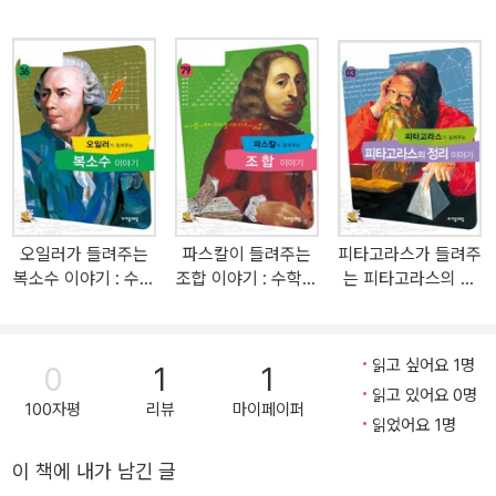
다. 우리의 생활 속에서 방정식이 발생하고 그와 더불어 행렬과 그에
대한 연산이 등장했는데, 행렬은 방정식을 효율적으로 풀 수 있는 도
구이며 컴퓨터 등의 발달은 행렬의 계산을 쉽게 해 주었다. 따라서 그
응용 범위가 더욱 확대되는 추세이다. 이 책을 읽는 학생들은 행렬을
통해 문제 해결 중심의 수학적 활동 경험을 하게 된다. 그러므로 역동
적인 개념의 발생 과정에서 자발적이고 능동적인 참여를 할 수 있다.
생활 속의 다양한 정보를 정리하고 분석해 주는 행렬 이야기 고등학
교 현직 교사들이 쓴 <수학자가 들려주는 수학 이야기> 시리즈는 어
려운 수학적 내용을 친구처럼 편한 수학자를 통해 쉽게 배워 볼 수 있
오일러가 들려주는
파스칼이 들려주는
피타고라스가 들려주
도록 한 책이다. 특히 이 책에서는 실베스터라는 수학자를 선생님으
복소수 이야기 : 수학
조합 이야기 : 수학자
는 피타고라스의 정
로 내세워 고등학교 교과 과정에서도 비교적 어렵게 다루고 있는 행
자 36
79
리 : 수학자 03
렬을 설명한다. 21세기 정보화 시대를 살아가는 현대인은 그 정보를
수집하고 선택하며 활용할 수 있어야 한다. 행렬은 그런 면에서 다양
읽고 싶어요 1명
0
1
1
한 정보를 정리하고 분석하여 미래 행동을 예측할 수 있게 한다. 이 책
읽고 있어요 0명
은 일상생활에서 부딪치는 실제 문제 상황에서부터 시작한다. 이를
100자평
리뷰
마이페이퍼
읽었어요 1명
통해 행렬이 어떻게 만들어지게 되었고 왜 필요한지를 자연스럽게 알
수 있다. 이것은 행렬 연산이나 규칙이라기보다는 그럴 수밖에 없는
이 책에 내가 남긴 글
과정의 연장이다. 이 책은 그러한 과정을 아주 자연스럽게 행렬이라