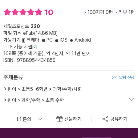
10
100자평 0편
리뷰 1편
세일즈포인트
220
파일 형식 ePub(14.86 MB)
가능기기
크레마
PC
IOS
Android
TTS 기능 지원
168쪽 (종이책 기준), 약 4만자, 약 1.1만 단어
ISBN : 9788954434850
주제분류
신간알림 신청
어린이
>
초등5~6학년
>
과학/수학/사회
어린이
>
과학/수학
>
초등 수학
선물하기
공유하기