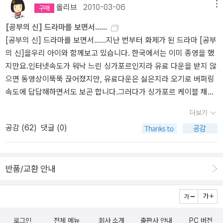
싶은 마음이다. 그래서 아직은 읽기는 조금 힘들지만 수학자가 들려
올리브
2010-03-06
메뉴
주는 수학자 이야기를 함께 읽으려 노력하고 있다. 이번에 만난 수학
[공부의 신] 드라마를 보면서......
이야기는 실베스터가 들려주는 행렬 이야기이다. 아직 초등학생인 아
[공부의 신] 드라마를 보면서......지난 번부터 화제가 된 드라마 [공부
이에게 행렬이 어렵지 않을까하지만 중학교때 배우는 방정식, 문자와
의 신]을우리 아이와 함께보고 있습니다. 한국에서는 이미 종영을 했
식등과 연계되어 있는 내용이라 공부라는 생각을 배제하고 편하게 읽
지만요.인터넷속도가 워낙 느린 싱가포르인지라 유료 다운을 받지 않
어나가려 한다. 이 책을 통해 아이가 처음 알게 된 실베스터. 1814년
으면 동영상이뚝뚝 끊어졌지만, 유료다운은 싫은지라 오기로 버퍼링
영국에서 태어난 그는 '드모르간의 법칙'으로 유명한 드모르간 교수에
속도에 답답해하면서도 보곤 합니다.그러다가 싱가포르 케이블 채널
게 수학을 배웠고 수학자 케일리와 함께 공부하였다고 한다. 수학을
인 KBS에서 월요일과 화요일 저녁 9시에 [공부의 신] 드라마를 방영
공부할 때가 가장 행복하였다고 하는데 우리 아이들도 이런 생각을
더보기
를 하더라구요. 그래서 몇 번인터넷으로 보다가, 이제는 월요일과 화
가지면 얼마나 좋을까^^ 이 책의 장점은 다소 어려운 내용일지 하더
공감 (
62
)
댓글 (0)
요일을 기다려 보기도 합니다.하지만 새벽에 일어나 아침 일찍 학교
라도 만화로 표현한 내용을 읽으면 누구나 쉽게 받아들일 수 있다는
에 가야하는 아이 덕택에 일찌감치 저도 같이 방에서 취침(?)준비를
것이다. 아이에게 아직은 생소한 행렬이지만 만화를 보며 어떤 내용
해야하는지라텔레비전을 보기란 어렵고 그래서 다시 인터넷에 올려
인지 아이 나름대로 그림을 그려 나간다. 수학은 연계학습이라는 것
반품/교환 안내
진 동영상으로 보고 있지요.몇 회였는지 기억은 가물가물한데, [공부
을 알 것이다. 하지만 간혹 아이들이 그 부분을 놓치는 경우가 있다.
의 신] 드라마를 보면서 아이가 제게 그러더군요.'엄마, 여기 나오는
방정식, 통계, 확률, 행렬을 따로 생각하며 공부하는 것이 아니라 이
선생님께 배우면 공부 잘 할 수 있어?'어쩜 그렇게 핵심을 잘 찍을까
모든것들이 연계된 내용이라는 것을 알고 그 흐름을 따라 공부하면
요? 저도 고등학교 때 대형학원의 강의를 듣고 싶었던 적이 많았고,
수학이 그리 어렵다고만 생각되지는 않을 것이다. 책을 보며 그 영역
정말 잘 가르치는 선생님의 수업을 무척 듣고 싶었기에아이의 질문에
로그인
전체 메뉴
회사 소개
출판사 안내
PC 버전