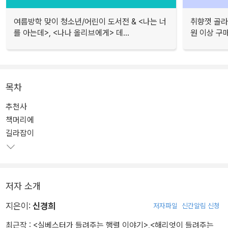
여름방학 맞이 청소년/어린이 도서전 & <나는 너
취향껏 골라
를 아는데>, <나나 올리브에게> 데...
원 이상 구
목차
추천사
책머리에
길라잡이
저자 소개
지은이:
신경희
저자파일
신간알림 신청
최근작 :
<실베스터가 들려주는 행렬 이야기>
,
<해리엇이 들려주는