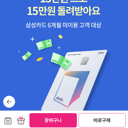
수업까지 한다는 말에 아이는 제법 스트레스를 받는 것 같아요. 그럼
에도 여기서 태어난 싱가포르 아이들보다 훨씬 성적이 우수한 한국
아이들을 만나는 게 전 신기합니다. ㅎㅎ내노라하는 학교에서도 전교
에서 상위권에 있는 학생들의 많은 수가 한국인이거든요. 우스갯소리
로 여기서 최고의 중학교에 입학하는 게 한국에 있는 국제중학교에
들어가는 것보다 쉽다고 하니까요.초등학교부터 명문 학교가 있고, 6
학년 졸업시험[PSLE]을 보고나면그 점수에 따라 철저하게 서열화되
어있는 중학교에 들어가야하니까요.그래도 여기 아이들은 행복이 성
적 순이 아니란 것을 잘 알고 있습니다. 공부를 못하면 못하는대로 다
른 일을 하면 된다는 생각이 더 많은 듯, 서열화되어있고 각 학교의 교
복을 입고 다니지만, 함께 잘 어울리며 사이좋게 지내고 있으니까요.
공부에 대한 여러가지 책들이 쏟아져나옵니다. 잘 골라서 몇 권 저도
읽으렵니다.효과적으로 공부할 수 있는 방법이나 공부에 대한 Tip을
뒤로가
잘 모아서 저만의 공부 노하우를 만들고 싶네요.[공부의 신] 원작인
기
[꼴찌, 동경대 가다] 책은 꼭 읽어보고 싶어요.만화책 엄청 좋아하는
데, 여기서는 빌려볼 수도 없네요. ㅠㅠ[공부의 신] 드라마 때문일까
보관함담기
선물하기
장바구니
바로구매
요? 유독 [공부의 신]이나 [수학의 신], [영어의 신]과 같은 제목의 책