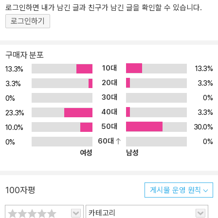
로그인하면 내가 남긴 글과 친구가 남긴 글을 확인할 수 있습니다.
는 도구를 통하여 보여 준다. 따라서 행렬을 공부하면서 다양한 문제
로그인하기
해결의 방법을 습득하고 그로 인해 창의적이고 역동적인 수학적 사고
력을 기를 수 있을 것이다. 이 책의 구성 및 장점 ― 실제 문제 상황에
서 시작한다. 수학 용어에 대한 정의나 내용을 공부하고 그것에 대한
구매자 분포
응용문제를 푸는 학습으로는 한계가 있다. 이 책은 실제 생활에서 문
10대
13.3%
13.3%
제를 발견하는 경험을 할 수 있도록 도와준다. ― 개념을 가르치기 전
20대
3.3%
3.3%
에 추측하게 한다. 문제 상황 속에서 어떻게 하면 효과적으로 문제를
30대
0%
0%
해결할 수 있을까에 대한 방법을 탐구할 수 있다. ― 개념과 규칙의
40대
3.3%
발생이 자연스럽다. 필요하기 때문에 연산을 만들고, 그것을 문제 해
23.3%
결에 이용한다. ― 수학의 강력한 힘을 경험한다. 수학이 왜 필요한
50대
30.0%
10.0%
지, 특히 행렬이 왜 발생되었는지, 그리고 우리 생활에 어떠한 정보를
60대
0%
0%
주는지 알 수 있다. ― 수업 정리 : 각 수업마다 중요한 수학 용어를 따
여성
남성
로 정리해 두어 학생들 스스로 개념을 확실하게 정리할 수 있다.
100자평
게시물 운영 원칙
카테고리