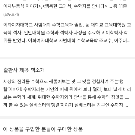
이차부등식 이야기>
,
<행복한 교과서, 수학자를 만나다>
… 총 11종
(모두보기)
이화여자대학교 사범대학 수학교육과 졸업. 동 대학교 교육대학원 교
육학 석사, 일반대학원 수학과 석박사 과정을 수료하고 이학박사 학
위를 받았다. 이화여자대학교 사범대학 수학교육학 조교수, 아주대학
교 교육대학원 겸임 교수를 역임했다. 《이상한 나라의 사각형》을 번
역했고, 《여성수학자》를 공동 번역했다. 함께 쓴 책으로 《행복한 교
과서, 수학자를 만나다》가 있다.
출판사 제공 책소개
세상의 진리를 수학으로 꿰뚫어보는 맛 그 맛을 경험시켜 주는‘행
렬’이야기! 수학자라는 거인의 어깨 위에서 보다 멀리, 보다 넓게 바라
보는 수학의 세계! 위대한 수학자와의 만남을 통해 수학의 참맛을 느
껴 볼 수 있는 실베스터의‘행렬’이야기 실베스터는 친구인 수학자 케
일리와 함께 불변식과 행렬에 관련하여 위대한 업적을 남긴 수학자이
다. 이 책에서는 수학자 실베스터가 우리의 수학 선생님이 되어 다소
복잡할 수 있는 행렬의 개념과 원리에 대해 차곡차곡 설명해주고 있
이 상품을 구입한 분들이 구매한 상품