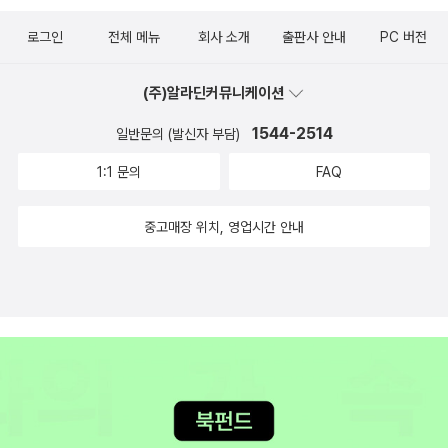
으니 더 좋았다. 2. <낯선 여인의 키스> 안톤 체호프 (읽은책) 믿고
는, 정말 소설가로서의 삶이 하루키에게 운명처럼 주어진 것은 아닌
(무라카미. 피터의 법칙).' 왜 피터의 법칙이란 이름이 붙었는지는 모
로그인
전체 메뉴
회사 소개
출판사 안내
PC 버전
구매하는 녹색광선 출판사의 최근 출판작. 이 책에 수록된 단편 역시
지 생각되는 고양이와의 영험한 추억담이었다. '이렇게 작지만 확실
르겠다. 스탠리 큐브릭 감독의 <더 킬링>과 마이클 치미노 감독의
대부분 이미 읽었던 작품들이었지만, 이렇게 엄선해서 모아놓으니 더
한 행복'이란 일상 속에서 내가 잘하는 것을 충실히 해내기 위해서 많
<선더볼트>도 보고 싶다.
(주)알라딘커뮤니케이션
좋았다. 단편의 황제는 역시 체호프라고 생각한다.3. <폭풍의 계절>
고 긴 시간을 인내해야 한다는 자명한 사실을 재미있고 유쾌한 에피
페르난다 멜쵸르 (읽은책) 21세기의 위대한 소설 Top100 인가에 언
소드로 엮어낸 저자의 탁월함에 다시 한번 감탄하게 된다. '결국 구두
1544-2514
일반문의 (발신자 부담)
급되어 있길래 구매를 해서 읽었는데, 아 이건 내 취향이 아니었다. 멕
쇠가 아니냐는 말을 들을 것 같지만 결코 그렇지는 않다. 생활 속에서
1:1 문의
FAQ
시코 소설인데, 너무 쎄고 음침해서 읽는 내내 힘들었다. 저런 곳에서
개인적인 '작지만 확실한 행복'을 찾기 위해서는 크든 작든 철저한 자
사람이 살 수 있다는게 참 신기했다. 인간의 삶이라기 보다는 동물의
기 규제 같은 것이 필요하다. 예를 들면 꾹 참고 격렬하게 운동을 한
중고매장 위치, 영업시간 안내
삶이라는 느낌? 색다른 경험이었지만 두번은 하고싶지 않다.4. <쓰
뒤에 마시는 시원한 맥주 같은 것이다. '그래, 바로 이 맛이야!' 하고 혼
게 될 것> 최진영 (읽은책) 최진영 작가님의 사인본이 가지고 싶어서
자 눈을 감고 자기도 모르는 새 중얼거리는 것 같은 즐거움, 그건 누가
나오자마자 구매해서 바로 읽었다. 역시 믿고 읽는 최진영 작가님. 한
뭐래도 '작지만 확실한 행복'의 참된 맛이다. 그리고 그러한 '작지만
강 작가님 다음으로 노벨문학상 대상이 나온다면 아마 최진영 작가님
확실한 행복'이 없는 인생은 메마른 사막에 지나지 않는다고 나는 생
이 아닐까 싶다. 5. <소금 조각> 실비 제르맹 (읽은책) 실비 제르맹의
각한다.(136)' #무라카미하루키 #이렇게작지만확실한행복 #문학
<숨겨진 삶>은 인상적으로 읽었는데, 이 책은 아니었다. 문장들이 인
사상
상적이긴 한데, 전체적은 내용은 응? 이랬다. 뭔가 일부러 더 어렵게
꼬아서 쓴 것 같은 느낌이 들었다. 6. <여덟 밤> 안드레 에치먼 (읽은