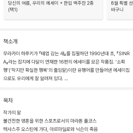
당신의 여름, 우리의 에세이 + 한입 맥주잔 2종
8월 특별 선
(택1)
바구니
책소개
무라카미 하루키가 『태엽 감는 새』를 집필하던 1990년대 초, 『SINR
A』라는 잡지에 다달이 연재한 16편의 에세이를 모은 작품집. ‘소확
행’(‘작지만 확실한 행복’의 줄임말)이란 유행어를 만들어낸 에세이집
으로도 우리에게 잘 알려져 있다.
이 책에서 하루키는 보스턴 근교의 대학 마을 케임브리지에서 보낸 2
목차
년간의 생활을 솔직하게 드러낸다. 보스턴 마라톤에 참가한 이야기,
자동차를 도난당해 보험회사 여직원과 실랑이를 벌인 이야기, 이웃집
작가의 말
고양이에 대한 소식, 중국과 몽골을 여행할 때 곤혹스러웠던 음식 알
불건전한 영혼을 위한 스포츠로서의 마라톤 풀코스
레르기 같은 일상의 단상을 담았다.
텍사스주 오스틴에 가다, 아르마딜로와 닉슨의 죽음