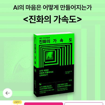
책) 안드레 에치먼은 좋아하는 작가이긴 한데 이 책은 아니었다. 사랑
의 밀당을 섬세하게 그리고 있긴 하다. 읽으면서 <잃어버린 시간을
찾아서>가 생각났었다. 의식의 너무 깊은 흐름... 하지만 극상류층의
이야기인데다가, 제멋대로인 여주인공 클라라, 그리고 클라라와 사랑
에 빠지는 주인공 둘다 공감하기 힘들었다. 저런식으로 사람이 사랑
을 할 수 있나 싶었다. 가난한 시민(?)인 나에게는 너무나 비현실적인
이야기였다.7. <엎드리는 개> 프랑수아즈 사강 (읽은책) 읽을때는 재
미있게 읽었었는데, 지금은 어떤 내용인지 잘 기억이 나지 않지만, 읽
고나서 사강의 자전적인 이야기 또는 노년(?)의 사강이 원하는 사랑
이 이런 모습일까 라는 생각을 했었다. 8. <시간이 있었으면 좋겠다>
김신지 시간이 있었으면 좋을것 같아서 구매한 책. 제목이 너무 마음
에 들었다. 읽고나면 퇴사할거 같아서 아직 안읽고있다. 표지만 구경
하는중. 표지만 봐도 기분이 좋아진다.9. <사해 부근에서> 엔도 슈사
쿠(읽은책) 엔도 슈사쿠는 못참지. 너무 종교적인 책일거 같아서 그동
뒤로가
기
안 안읽었다가 슈사쿠 특유의 문장이 그리워서 구매했다. 슈사쿠가
생각한 예수의 모습이 잘 그려져 있다. 기적을 행하는 것 보다는 위로
보관함담기
선물하기