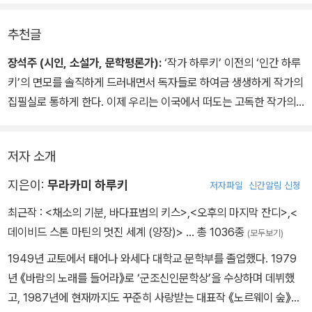
추천글
장석주 (시인, 소설가, 문학평론가):
‘작가 하루키’ 이전의 ‘인간 하루
키’의 면모를 솔직하게 드러내면서 독자들로 하여금 생생하게 작가의
집필실로 통하게 한다. 이제 우리는 이국에서 떠도는 고독한 작가의
영혼을 고양이의 눈빛과 함께 만날 수 있을 것이다. 마라톤과 고양이,
여행과 책 읽기라는 코드로 우리의 삶을 돌이켜보게끔 하는 탁월한
저자 소개
이 시대의 대변자 하루키. 생생하고도 순수한, 그리고 냉철한 직관력
의 하루키를 통해 일상 속에서 반짝이는 삶의 미학을 다시금 건져 올
지은이:
무라카미 하루키
저자파일
신간알림 신청
린다.
최근작 :
<채소의 기분, 바다표범의 키스>
,
<오후의 마지막 잔디>
,
<
데이비드 스톤 마틴의 멋진 세계 (양장)>
… 총 1036종
(모두보기)
1949년 교토에서 태어나 와세다 대학교 문학부를 졸업했다. 1979
년 《바람의 노래를 들어라》로 ‘군조신인문학상’을 수상하며 데뷔했
고, 1987년에 현재까지도 꾸준히 사랑받는 대표작 《노르웨이 숲》을