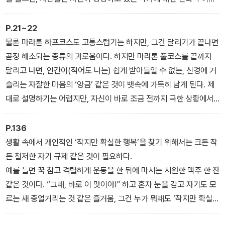
지가 와르르 무너져내리는 모양이다. 실망하는 표정을 보면 미안한
생각이 들긴 하지만 어쩔 수 없지.
P.21~22
물론 마라톤 하프코스도 고통스럽기는 하지만, 그건 달리기가 끝나면
곧장 해소되는 종류의 괴로움이다. 하지만 마라톤 풀코스를 끝까지
달리고 나면, 인간이(적어도 나는) 쉽게 받아들일 수 없는, 신경에 거
슬리는 자잘한 마음의 ‘앙금’ 같은 것이 뱃속에 가득히 남게 된다. 제
대로 설명하기는 어렵지만, 자신이 바로 조금 전까지 극한 상황에서
맛보았던 그 ‘괴로움 같은 것’과 조만간 다시 한번 대면해서, 그 나름
대로 어떤 매듭이 지어지는 걸 봐야 한다고 느끼게 된다. ‘다시 한번
P.136
되풀이해야만 한다. 그것도 좀 더 잘할 수 있게 되풀이할 필요가 있
생활 속에서 개인적인 ‘작지만 확실한 행복’을 찾기 위해서는 크든 작
다’는 식으로.
든 철저한 자기 규제 같은 것이 필요하다.
예를 들면 꾹 참고 격렬하게 운동을 한 뒤에 마시는 시원한 맥주 한 잔
같은 것이다. “그래, 바로 이 맛이야!” 하고 혼자 눈을 감고 자기도 모
르는 새 중얼거리는 것 같은 즐거움, 그건 누가 뭐래도 ‘작지만 확실한
행복’의 참된 맛이다.