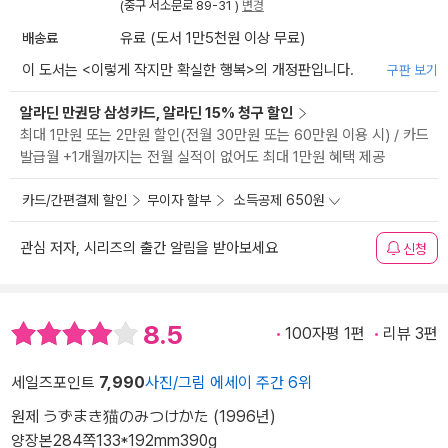
(중구 서소문로 89-31 )
변경
배송료
유료 (도서 1만5천원 이상 무료)
이 도서는 <
이렇게 작지만 확실한 행복
>의 개정판입니다.
구판 보기
알라딘 만권당 삼성카드, 알라딘 15% 청구 할인
최대 1만원 또는 2만원 할인(전월 30만원 또는 60만원 이용 시) / 카드
발급월 +1개월까지는 전월 실적이 없어도 최대 1만원 혜택 제공
카드/간편결제 할인
무이자 할부
소득공제 650원
관심 저자, 시리즈의 출간 알림을 받아보세요
신청
8.5
100자평 1편
리뷰 3편
세일즈포인트
7,990
사진/그림 에세이 주간 6위
원제 うずまき猫のみつけかた (1996년)
양장본
284쪽
133*192mm
390g