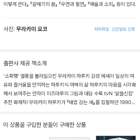
이렇게 쓴다』 『갈매기의 꿈』 『우연과 필연』 『예술과 소외』 등이 있다.
사진:
무라카미 요코
저자파일
신간알림 신청
출판사 제공 책소개
‘소확행’ 열풍을 불러일으킨 무라카미 하루키 감성 에세이 일상의 여
유와 즐거움을 만끽하는 하루키식 여백의 삶 하루키의 마음을 시각화
해서 보여주는 안자이 미즈마루의 그림과 대담 수록 tvN ‘알쓸신잡’
추천 화제작! 무라카미 하루키가 『태엽 감는 새』를 집필하던 1990년
대 초, 『SINRA』라는 잡지에 다달이 연재한 16편의 에세이를 모은
작품집. ‘소확행’(‘작지만 확실한 행복’의 줄임말)이란 유행어를 만들
이 상품을 구입한 분들이 구매한 상품
어낸 에세이집으로도 우리에게 잘 알려져 있다. 이 책에서 하루키는
보스턴 근교의 대학 마을 케임브리지에서 보낸 2년간의 생활을 솔직