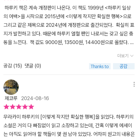
하루키 책은 계속 개정판이 나온다. 이 책도 1999년 <하루키 일상
의 여백>을 시작으로 2015년에 <이렇게 작지만 확실한 행복>으로
그리고 같은 제목으로 2024년에 개정판으로 출간되었다. 확실히 표
지가 발전하고 있다. 때문에 하루키 열혈 팬인 나로서는 갖고 싶은 충
동을 느낀다. 책 값도 9000원, 13500원, 14400원으로 올랐다. 9
년 사이에 900원 밖에 안 올랐다니. 인플레이션이 가장 작게 발생하
더보기
는 것은 책이 아닌가 싶다. 세일즈 포인트를 보면 1433 -> 2622 ->
공감 (
15
)
댓글 (0)
6977 로 증가하고 있다. 개정판이 나올 수록 판매부수가 증가하다
니. 역시 하루키옹이다. 대단한 저력이다. '소확행' 이란 유행어를 만
들어낸 에세이집이라고 한다. 정말 '소확행' 이란 유행어가 하루키에
메뉴
게서, 이 책에게서 왔을까? 나무위키를 찾아보니 그렇다고 한다. 내
제코루
2024-08-16
가 이 책을 처음 만난 건 대학교 때 도서관에서가 아닌가 싶다. '작지
만 확실한 행복' 이란 문구가 마음에 와 닿았다. 우리의 삶을 지행해주
무라카미 하루키의 [이렇게 작지만 확실한 행복]을 읽었다. 하루키의
고 우리가 살아갈 수 있게 힘을 주는 것들은 이런 것들이 아닐까? 행
소설은 거의 다 빠짐없이 읽고 소장하고 있는데, 간혹 이렇게 에세이
복은 클 필요가 없다. 크기보다 빈도가 중요하다. 인생이란 '작지만 확
는 아직도 읽어야 할 책들이 몇 권 남아 있었다. 어차피 원고의 내용은
실한 행복'을 계속 만들고 끝없이 향유하는 것이 아닐까하는 생각이