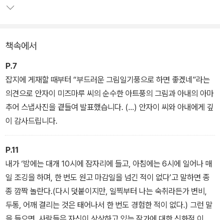
그의 에세이를 읽는 것은 소설만큼 즐겁다. 소설이라는 허구의 장치
속에서는 찾기 힘든 하루키의 인간적인 모습을 에세이에서 발견할 수
책속에서
있기 때문이다. 특히 『이렇게 작지만 확실한 행복』은 자신의 문학관
이라든가 현실에 대한 입장을 밝히고 있는 이전의 수필집들과 달리
P.7
생활인으로서의 모습을 부각시켜, 작가가 아닌 인간 하루키의 일상을
잡지에 게재할 때부터 “부드러운 그림일기풍으로 하면 좋겠네”라는
엿볼 수 있다
의견으로 안자이 미즈마루 씨의 순수한 아트풍의 그림과 아내의 아마
추어 스냅사진을 곁들여 발표했습니다. (…) 안자이 씨와 아내에게 깊
이 감사드립니다.
P.11
내가 ‘밤에는 대개 10시에 잠자리에 들고, 아침에는 6시에 일어나 매
일 조깅을 하며, 한 번도 원고 마감일을 넘긴 적이 없다’고 말하면 종
종 깜짝 놀란다.(다시 덧붙이지만, 일찍부터 나는 숙취라든가 변비,
두통, 어깨 결리는 것은 태어나서 한 번도 경험한 적이 없다.) 그런 말
을 들으면, 사람들은 자신이 상상하고 있는 작가에 대한 신화적 이미