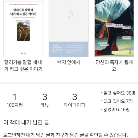
하게 드러낸다. 보스턴 마라톤에 참가한 이야기, 자동차를 도난당해
보험회사 여직원과 실랑이를 벌인 이야기, 이웃집 고양이에 대한 소
식, 중국과 몽골을 여행할 때 곤혹스러웠던 음식 알레르기 같은 일상
의 단상을 담았다. 그의 에세이를 읽는 것은 소설만큼 즐겁다. 소설이
라는 허구의 장치 속에서는 찾기 힘든 하루키의 인간적인 모습을 에
세이에서 발견할 수 있기 때문이다. 특히 『이렇게 작지만 확실한 행
복』은 자신의 문학관이라든가 현실에 대한 입장을 밝히고 있는 이전
달리기를 말할 때 내
백지 앞에서
당신의 독자가 될게
의 수필집들과 달리 생활인으로서의 모습을 부각시켜, 작가가 아닌
가 하고 싶은 이야기
요
인간 하루키의 일상을 엿볼 수 있다. 잡지에 이 글들을 연재하고 있을
때는 마침 장편소설을 쓰는 데 진지하고 깊이 있게 몰두하고 있었으
므로, 에세이쯤은―이렇게 말하면 좀 어색하지만―홀가분한 마음으
읽고 싶어요 38명
1
3
3
로 즐기며 쓰고 싶다는 기분도 작용했다. 그래서 이 책에서는 『이윽고
읽고 있어요 7명
100자평
리뷰
마이페이퍼
슬픈 외국어』와는 상당히 다른 분위기가 느껴지리라고 생각된다. 너
읽었어요 16명
무 딱딱하고 긴장된 자세로 이 책을 집어 들지 말고 한가로이 읽어주
이 책에 내가 남긴 글
기 바란다. ―「작가의 말」에서 하루키의 단짝 일러스트레이터인 안자
로그인하면 내가 남긴 글과 친구가 남긴 글을 확인할 수 있습니다.
이 미즈마루의 삽화와 두 사람의 대담이 수록된 것도 큰 볼거리다. 19