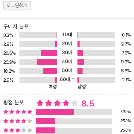
81년 이후 안자이 미즈마루는 무라카미 하루키의 일러스트를 담당하
로그인하기
며 책과 각종 잡지의 지면에 나란히 이름을 올렸다. 그는 생전에 이런
말을 남겼다. “제가 하는 일러스트레이션은 그림이 아닙니다. 어릴 적
구매자 분포
부터 그림을 좋아했지만, 그건 제 마음이나 감정, 생각을 시각적으로
10대
0.1%
0.3%
표현하고 싶어서였죠. 지금도 그림을 그리는 것이 아니라 의뢰한 사
20대
2.7%
2.9%
람의 마음을 제 안에서 소화해서 시각화한다는 느낌으로 하고 있습니
30대
7.2%
20.6%
다.” 안자이 미즈마루의 그림에는 이런 그의 생각이 고스란히 담겨 있
40대
9.3%
26.9%
다. 그의 삽화는 간단한 선 몇 개를 쓱쓱 아무렇게나 그은 듯 보이지만
50대
6.6%
18.2%
부드러우면서 묘하게 현실감이 있다. 실제로 그가 하루키를 대강 그
60대
2.1%
2.9%
려 놓으면 누가 봐도 ‘이건 하루키네’ 하고 말한다. 안자이 미즈마루가
여성
남성
국내에서 수많은 독자들의 마음을 사로잡은 것은 ‘무라카미 하루키의
단짝 일러스트레이터’라서가 아니라 하루키의 마음을 시각화해서 보
8.5
평점 분포
여주는 유일한 일러스트레이터였기 때문이다. 또한 무라카미 하루키
50.0%
의 평생 동반자인 무라카미 요코가 직접 찍은 스냅사진도 이 에세이
25.0%
집이 주는 소소한 즐거움 중 하나다.
25.0%