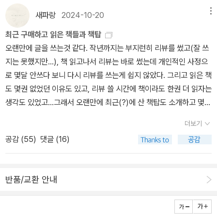
이유로 1. 인구구성 : 자메이카 인구의 90%이상이 아프리카 혈통 2.
바퀴가 다 빠진 채 휠도 망가진 상태이고, 보험사 직원은 중요한 서류
는 차갑게 얼린 맥주 한 잔 같은 것이다. '그래, 바로 이 맛이야!' 하고
새파랑
2024-10-20
메뉴
문화적 연대감 : 레게음악, 음식, 언어 등 3. 역사적 배경 : 영국 식민
를 잃어버리기도 당당하니 그야말로 빡치지 않을 재간이 있을까나 싶
혼자 눈을 감고 자기도 모르는 새 중얼거리는 것 같은 즐거움, 그건 누
지로 아프리카 이주 노예들에 의한 디아스포라 형성 등을 들고 있다.
최근 구매하고 읽은 책들과 책탑
었다. 외국에 살다보면 그렇게 억울한 일을 당했을 때 자신의 언어 실
가 머래도 '작지만 확실한 행복'의 참된 맛이다. 그리고 그러한 '작지
나름 일리삼사가 있다는 생각이고...그리고 소생 생각에 아프리카, 자
오랜만에 글을 쓰는것 같다. 작년까지는 부지런히 리뷰를 썼고(잘 쓰
력을 한탄하게 된다. 그 어이없는 보험사 직원이 인종차별을 한 건지,
만 확실한 행복' 이 없는 인생은 메마른 사막에 지나지 않는다고 나는
메이카.... ~이카로 끝나는 단어의 유사성도 착각에 일조한 것이 아닌
지는 못했지만...), 책 읽고나서 리뷰는 바로 썼는데 개인적인 사정으
아니면 원래 그렇게 무능력한 건지, 하루키의 영어 실력이 확실히 따
생각한다. -p123 작지만 확실한 행복을 맛보려면 꾹 참고 격렬하게
가 생각했는데...... 아메리카도 ~이카로 끝나네......무슨 변명이 필요
로 몇달 안쓰다 보니 다시 리뷰를 쓰는게 쉽지 않았다. 그리고 읽은 책
질 정도에서 조금 모자란 것인지 알 수는 없지만 그럴 때는 정말 모국
운동을 하는 것이 필요하다. 결핍, 고통이 있어야 행복도 있다. 새해에
하겠나 무관심과 무식이 죄라......
도 몇권 없었던 이유도 있고, 리뷰 쓸 시간에 책이라도 한권 더 읽자는
어로 성질을 부리지 못하는 게 서럽기만 하다. 내가 잘하는 모국어로
반드시 기억할 것. 마이클 길모어의 소설 <내 심장을 향해 쏴라>는
생각도 있었고...그래서 오랜만에 최근(?)에 산 책탑도 소개하고 몇권
대차게 쌍욕을 퍼부어야 속이 시원할텐데 말이다. 마지막으로 여러번
하루키가 번역한 책이고 추천하는 책이기도 하다. 예전부터 읽고 싶
읽은 책들을 간단하게 리뷰하는 글을 써본다. 이 책탑보다 더 사긴 했
등장하는 이웃집 고양이 고타로 또는 제임스에 대한 이야기는 하루키
다고 생각했는데 700p의 두께 때문에 매번 미뤘던 거 같다. 올 해에
더보기
지만 일단 없는 책들은 생략하고...1. <청춘> 아쿠타가와 류노스케,
가 고양이에 대한 애정이 얼마나 큰지 다시 한번 알 수 있는 계기였다.
는 꼭 읽어야겠다. 근데 올 해 꼭 읽어야할 책이 왜 이렇게 많지? 목록
공감 (
55
)
댓글 (16)
다자이 오사무 (읽은책) <라쇼몬>과 <인간실격>만 있는건 아니다.
그냥 길고양이인줄 알았던 제임스는 같은 집의 또 다른 세입자가 키
을 만들어야겠는걸? 하루키가 재밌게 봤다는 영화들이다. <펄프 픽
두 사람이 왜 일본문학에서 중요한 위치에 있는지 잘 느낄수 있게 해
우는 고양이었고 한 동안 고타로가 보이지 않아서 걱정되었던 하루키
션>은 봤으니 제외, <연인들의 식탁>은 못 찾겠다. 이안 감독의 <음
준 작품집이었다. 청춘하면 좀 밝은 느낌이 드는 단어인데, <청춘>에
가 집 주인에게 물어보자 다른 세입자가 이사가면서 데리고 갔다는
식남녀>와 <후프 드림스> 모두 기대가 된다. <올 아이 워너두> 세
반품/교환 안내
수록된 작품들은 다 어둡다. 작품들이 모두 젊은시절의 고뇌를 잘 묘
말에 놀라는 장면 또한 소소한 재미를 주었다. 그리고 하루키가 아주
릴 크로우의 히트곡 들어보고 싶다. '사물은 어두운 측면 쪽이 보다
사하고 있는데, 수록된 작품들이 모두 좋았다. 특히 다자이 오사무의
오래전에 결혼하기 전부터 키웠던 고양이에 대한 소회는 마치 한 편
명확하게 법칙화될 수 있다' 는 것도 '무라카미. 피터의 법칙' 중 하나
작품들이 좋았다. 예전에 대부분 읽었던 작품들이지만 이렇게 모아놓
의 아주 짧은 소설 같았다. 그런 경험을 누구나 하기는 힘들 것 같다
다. -p178 '기울지 않는 보름달이 없듯이 트러블 없는 생활도 없다