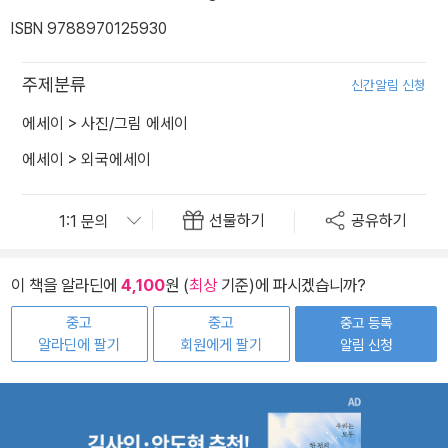
ISBN 9788970125930
주제분류
신간알림 신청
에세이
>
사진/그림 에세이
에세이
>
외국에세이
선물하기
공유하기
이 책을 알라딘에
4,100
원 (
최상
기준)에 파시겠습니까?
중고
중고
중고 등록
알라딘에 팔기
회원에게 팔기
알림 신청