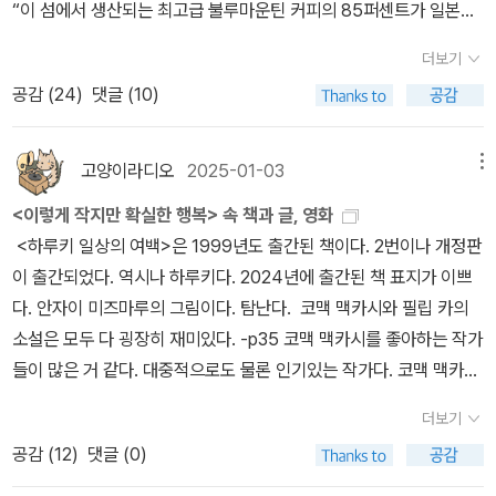
녁 시간에 무엇을 하는지, 시간표가 정해져 있지만, 그 알려진 시간표
“이 섬에서 생산되는 최고급 불루마운틴 커피의 85퍼센트가 일본으
이 두 번이나 나오는데, 달리기라는 인간이 할 수 있는 가장 원초적인
내에서의 정해진 일과 말고 다른 이야기들 말이다. 그 작지만 다른 일
로 수출되고 있다.”(p161) 이런 문장이 나오는 것이다. 이 섬!! 섬이
운동이라고 할 수 있지만 42,195km를 달린다는 것은 차원이 다른
더보기
상들이 주는 확실한 행복에 대한 이야기를 담고 있다. 그러고 보면,
라고!!! 섬!!!! 아일랜드!!! 자메이카가 섬이라고???? 아아아아!! 난 몰
문제가 아닐까 싶다. 마라톤에 대한 정보를 조금이라도 접하게 되면
공감 (
24
)
댓글 (10)
내게도 시간표처럼 정해진 삶이 있다. 거의 같은 시간에 일어나야만
랐어용!!!!!!!! 정말!! 맨날천날 견문일천 어쩌고 주접을 떨고 하더니만,
그 긴 장거리를 달리다 보면 발이 부어서 런닝화는 평소보다 큰 사이
한다. 출근 준비를 해야 하고, 아이들과 등원 및 등교를 함께 해야 한
정말 소생의 무식이 청천백일하에 드러났으니!!! 아아!!! 뭐라 할 말이
즈를 신어야 한다거나 남자의 경우 맨 몸에 셔츠만 입고 달리게 되면
다. 출근 해서는 조금씩 다르지만, 같은 일들을 하며, 정해진 시간에
없다. 구글지도를 찾아보니 쿠바 밑에 있는 작은 섬이다. 그 유명한 캐
고양이라디오
2025-01-03
메뉴
꼭지 부분이 헐게 되는 아픔도 겪게 된다고 한다. 그런데 하루키는 어
퇴근을 해서 아이들과 함께 저녁 시간을 보낸다. 그럼에도 그 사이 사
러비안 해적이 출몰하는 그 카리브해 주변 여러나라 중 하나다. 쿠바,
떤 중요한 예식을 치루는 것처럼 마라톤을 준비하고 즐긴다. 부서질
<이렇게 작지만 확실한 행복> 속 책과 글, 영화
이 시간들을 조금씩 다른 일들을 할 수 있다. 일이 조금 한가할 때는
아이티, 도미니카, 자메이카, 푸에르토리코, 바하마, 온두라스, 코스타
것 같은 극한의 육체적 소모를 겪은 후에 마시는 시원한 맥주처럼 행
<하루키 일상의 여백>은 1999년도 출간된 책이다. 2번이나 개정판
책도 읽을 수 있고, 점심 시간을 쪼개서는 운동도 할 수 있다. 아이들
리카, 파나마 등등..... 소생은 이 책을 두 번인가 세 번인가 읽었는데
복한 게 없다는 저자의 말은 우리 삶에서 진짜 행복은 그 누가 억지로
이 출간되었다. 역시나 하루키다. 2024년에 출간된 책 표지가 이쁘
이 잠든 밤에는 홀로 시간을 보낼 수도 있다. 작지만 확실한 행복들을
이제야 알게된 것은 뭣이고...올림픽 같은 거 할 때...여러 나라들 행진
가져다 줄 수 없는 영역임을 명확히 드러내고 있다. 여느 하루키의 에
다. 안자이 미즈마루의 그림이다. 탐난다. 코맥 맥카시와 필립 카의
누릴 수 있는 시간들이다. 고생이나 고통이라는 건, 그게 타인의 몸에
할 때,,,.다음은 자메이카! 자메이카! 카리브해 연안의 섬나라 자메이
세이보다 아내와의 일화도 많이 등장해서 사생활에 대한 궁금증이 조
소설은 모두 다 굉장히 재미있다. -p35 코맥 맥카시를 좋아하는 작가
서 일어나는 한, 인간으로서는 정확히 이해할 수 없는 법이다.- P60
카 어쩌고 하는 소개도 많이 했을테고,,,,,육상으로 또 유명해서 TV에
금이 해소되는 기분이었다. 무엇보다도 재미있었던 내용은 하루키의
들이 많은 거 같다. 대중적으로도 물론 인기있는 작가다. 코맥 맥카시
생활 속에서 개인적인 ‘작지만 확실한 행복’을 찾기 위해서는 크든 작
여러번 나왔던 것 같은데,,,,두 눈 멀쩡하게 뜨고 뚫린 귀로는 뭘 보고
자동차를 누가 훔쳐간 부분이었다. 그야 당연히 일본에서는 상상도
는 <로드>를 봤는데 큰 재미가 없었다. <핏빛 자오선>을 읽어볼까?
든 철저한 자기 규제 같은 것이 필요하다.- P136
뭘 들었는지.....소생은 자메이카가 아프리카에 있는 나라인 줄로만 알
할 수 없는 일이겠지만, 미국에서는 아마도 충분히 있을 수 있는 일이
더보기
요즘은 문학보다 비문학이 많이 땡긴다. 나중에 기회되면 코맥 맥카
았던 것이니....참 진짜로 뭐라 할 말이 없다. 구글에 물어보니 자메
라 생각되는데, 하루키가 머물렀던 마을에서는 좀처럼 없던 일이기에
공감 (
12
)
댓글 (0)
시도 만나보자. 이 책 기억해두자. 필립 카를 찾아보니 안나온다.
이카가 아프리카에 있다고 착각하는 사람이 여럿 있는 모양이라. 그
이웃들도 많이 놀라는 장면이 나온다. 설상가상으로 도난된 차량은
어쩔 수 없이 패스. 예를 들면 꾹 참고 격렬하게 운동을 한 뒤에 마시