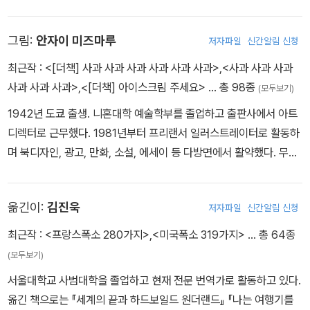
발표하여 하루키 신드롬을 낳았다. 1994년 《태엽 감는 새》로 ‘요미
우리문학상’을 수상했고, 2005년 《해변의 카프카》가 <뉴욕타임스>
그림:
안자이 미즈마루
저자파일
신간알림 신청
‘올해의 책’에 선정되었다. 2009년에 《1Q84》로 ‘마이니치출판문화
상’을 수상하는 한편, 이스라엘 최고 문학상인 ‘예루살렘상’을 수상했
최근작 :
<[더책] 사과 사과 사과 사과 사과 사과>
,
<사과 사과 사과
다. 장편소설 《애프터 다크》《기사단장 죽이기》《도시와 그 불확실한
사과 사과 사과>
,
<[더책] 아이스크림 주세요>
… 총 98종
(모두보기)
벽》, 단편집 《도쿄기담집》《TV피플》 등 활발한 집필 활동을 펼치는
1942년 도쿄 출생. 니혼대학 예술학부를 졸업하고 출판사에서 아트
동시에 《저녁 무렵에 면도하기》《샐러드를 좋아하는 사자》《무라카미
디렉터로 근무했다. 1981년부터 프리랜서 일러스트레이터로 활동하
T》《고양이를 버리다》 등 개성적인 문체가 살아 있는 에세이 역시 꾸
며 북디자인, 광고, 만화, 소설, 에세이 등 다방면에서 활약했다. 무라
준히 발표하고 있다. 또한 안자이 미즈마루 그림의 《후와후와》, 카트
카미 하루키와의 공동 작업으로 ‘무라카미 하루키 에세이 걸작선’(전
멘시크 그림의 《버스데이 걸》, 이우일 그림의 《양 사나이의 크리스마
6권) 『밤의 거미원숭이』 『이렇게 작지만 확실한 행복』 『이윽고 슬픈
스》, 프랑스 아티스트 콤비와 함께한 ‘무라카미 하루키 단편 만화
옮긴이:
김진욱
저자파일
신간알림 신청
외국어』 등이 있다. 2014년 71세를 일기로 타계했다.
선’(전9권), 《무라카미 하루키 잡문집》《오자와 세이지 씨와 음악을
최근작 :
<프랑스폭소 280가지>
,
<미국폭소 319가지>
… 총 64종
이야기하다》 등 다채로운 시도를 통해 독자들과 만나고 있다. photo
ⓒ K. Kurigami
(모두보기)
서울대학교 사범대학을 졸업하고 현재 전문 번역가로 활동하고 있다.
옮긴 책으로는 『세계의 끝과 하드보일드 원더랜드』 『나는 여행기를