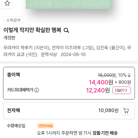
소득공제
이렇게 작지만 확실한 행복
개정판
무라카미 하루키
(지은이),
안자이 미즈마루
(그림),
김진욱
(옮긴이),
무
라카미 요코
(사진)
문학사상
2024-06-10
종이책
16,000
원,
10%
14,400
원
+ 800원
12,240
원
카드최대혜택가
더보기
전자책
10,080
원
수령예상일
양탄자배송
오후 1시까지 주문하면 밤 11시
잠들기전 배송