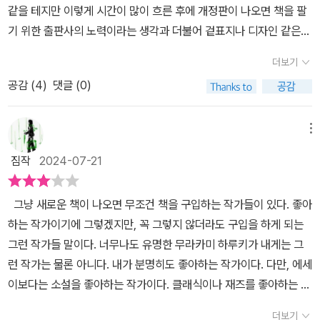
같을 테지만 이렇게 시간이 많이 흐른 후에 개정판이 나오면 책을 팔
든다. 오늘 퇴근하면 '작지만 확실한 행복' 이 나를 기다리고 있다. <
기 위한 출판사의 노력이라는 생각과 더불어 겉표지나 디자인 같은
덱스터: 오리지널 씬> 이란 드라마가 나를 기다리고 있다. 배고픔을
것들마저 유행과 감각이 적용된다는 생각이 든다. 새로운 옷을 입은
달래 줄 저녁이 나를 기다리고 있다. 즐거운 퇴근시간이 곧 다가온다.
더보기
개정판은 마치 최신작처럼 산뜻하게 다가오고 이미 절판된 책의 표지
집에 가는 길에 아이스크림도 사가야겠다! 여기 행복 추가요! '작지만
공감 (
4
)
댓글 (0)
는 왠지 모르게 구리다. ㅋㅋ무라카미 하루키를 최애 작가 중의 한 명
확실한 행복'이 가득한 삶을 지켜나가고 즐기고 싶다.
으로 생각하면서도 '소확행'이라는 줄임말의 유래였다는 사실을 몰랐
다. 386세대에서 X세대로 그리고 지금의 MZ세대로 시간은 흘러가
메뉴
며 행복에 대한 가치관의 변화가 생겨났다. 근래에 유행어처럼 번진
짐작
2024-07-21
'소확행'이라는 말에는 기성 세대의 성공에 대한 무리한 욕심으로부터
자유로워지는 것이 어느 정도 반영된 것이라 치면, 하루키는 나이로
그냥 새로운 책이 나오면 무조건 책을 구입하는 작가들이 있다. 좋아
따지면 지금은 할아버지 연배이지만 이 책을 쓴 시기가 무려 30년 전
하는 작가이기에 그렇겠지만, 꼭 그렇지 않더라도 구입을 하게 되는
이라는 것을 생각했을 때 어쩌면 일본의 거품 경제가 사그러들기 시
그런 작가들 말이다. 너무나도 유명한 무라카미 하루키가 내게는 그
작하며 진짜 행복이 무엇인지 은연 중에 알려주고 싶은 하루키의 깨
런 작가는 물론 아니다. 내가 분명히도 좋아하는 작가이다. 다만, 에세
달음에서 시작된 것은 아니었을까 생각해 본다. 어쨌거나 이번 에세
이보다는 소설을 좋아하는 작가이다. 클래식이나 재즈를 좋아하는 작
이를 쓸 당시의 하루키는 꽤나 활력이 넘치는 젊은이 같은 느낌이 팍
가이기에 관련 책들을 보게 되었는데, 소설보다는 내 취향에 맞지 않
팍 다가온다. 그리고 간간히 전해주듯이 캠브리지에 머무는 동안 태
더보기