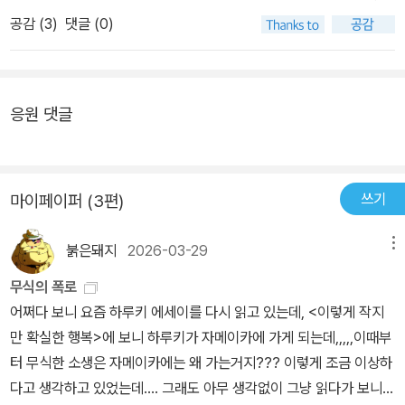
았다. 나 역시 클래식이나 재즈를 좋아하지만, 잘 알고 좋아하는 것은
엽 감는 새 장편의 초고를 끝내며 무엇을 했는지, 그때의 감정은 어떠
공감 (
3
)
댓글 (0)
아닌 탓인지도 모른다. 여튼 내가 좋아하는 하루키는 소설에 한정해
했는지 담백하게 전해주어 더욱 좋았다. 하루키를 좋아하는 독자라며
서이다. 아! 그러고보니, 달리기와 관련된 에세이는 재밌게 읽었다. 하
다 알고 있듯이 하루키는 굉장히 성실한 작가이다. 책에도 나와 있듯
루키만큼의 규칙적인 러너는 아니지만, 가장 꾸준하게 하는 운동이
이 보통 사람들이 대작을 쓰는 작가라 하면 의례히 엄청나게 불규칙
고, 좋아하는 운동이라서 그런지도 모르겠다. 앞서서 말했지만, 장르
응원 댓글
적인 생활 습관이나 밤낮이 바뀐 생활패턴 또는 헤비스모커나 알코릭
를 떠나서, 하루키의 새로운 책이 나오면 그냥 사게 된다. 이 책도 소
중의 하나일 것이라는 이상한 선입견이 있다. 인간의 내부를 깊이 있
설이 아닌줄 알면서도 바로 구입했다. 제목도 표지도 마음에 들었다.
게 파고 들어가기 위해서는 그 정도의 자기 학대는 당연한 것이 아니
최근에 읽은 하루키의 소설이나 에세이가 좋았던 탓도 있었을 것 같
냐는 빈정거림도 담겨 있는 듯 하다. 하지만 가만히 생각해보면 아주
쓰기
마이페이퍼 (3편)
다. 이 책은 하루키가 미국에서 지낸 이야기를 적은 책이다. 새로 나온
젊을 때가 아니고서는 그런 악습관을 가지고 하루키처럼 많은 책을
책은 아니고, 예전에 나온 책을 커버를 달리해서 새롭게 나왔다. 첫 출
쓰기란 불가능하다. 글을 쓴다는 것은 온 몸을 굴리는 육체 노동은 아
붉은돼지
2026-03-29
메뉴
판연도를 보니, 아직은 내가 하루키의 책을 읽기 시작했던 시기는 아
니지만 그에 못지 않은 에너지가 소비된다. 무엇인가에 집중하기 위
닌 것 같다. 이 책이 내게는 새로 출판된 책처럼 느껴진 이유이다. 이
무식의 폭로
해서는 체력이 바탕이 되어야 하고 엉덩이를 의자에 붙이고 장시간
제는 많이 유명해졌을 것 같은데, 저자인 하루키는 대단히 규칙적인
어쩌다 보니 요즘 하루키 에세이를 다시 읽고 있는데, <이렇게 작지
이야기를 만들어내기 위해서는 당연히 허리가 튼튼해야 한다. 그런
사람이다. 매일 자는 시간이 일정하며, 글을 쓰는 시간과 달리기 하는
만 확실한 행복>에 보니 하루키가 자메이카에 가게 되는데,,,,,이때부
면에서 70대를 넘긴 하루키가 500페이지에 달하는 신작 소설을 쓸
시간도 정해져 있다. 이 책은 그런 삶에서 뭔가는 다른 이야기를 들려
터 무식한 소생은 자메이카에는 왜 가는거지??? 이렇게 조금 이상하
수 있다는 것은 그야말로 건강 관리에 얼마나 많은 노력을 기울인 것
주고 있다. 몇 시에 일어나 몇 시까지는 글을 쓰고, 달리기를 하며, 저
다고 생각하고 있었는데.... 그래도 아무 생각없이 그냥 읽다가 보니...
인지 알 수 있는 지표이다. 이번 책에서 보스톤 마라톤을 완주한 내용