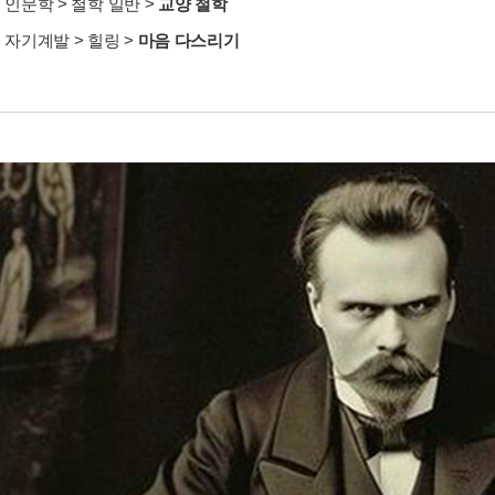
>
인문학
>
철학 일반
>
교양 철학
>
자기계발
>
힐링
>
마음 다스리기