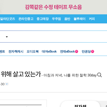
알라딘굿즈
온라인중고
중고매장
우주점
음반
블루레이
커피
벤트
전자책캐시
오디오북
대여eBook
연재eBook
만권당
N
N
을 위해 살고 있는가
- 아침과 저녁, 나를 위한 철학 30day
-30
전자책