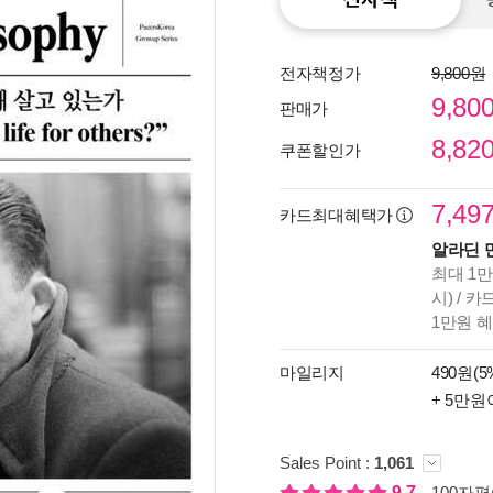
전자책정가
9,800원
9,80
판매가
8,82
쿠폰할인가
7,49
카드최대혜택가
알라딘 
최대 1만
시) / 
1만원 
마일리지
490원(5
종이
+ 5만원
미리
입니
Sales Point :
1,061
9.7
100자평(