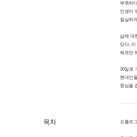
부족하다
인생이 
절실하게
삶에 대
있다. 
헤르만 헤
30일로
현대인들
중심을 
목차
프롤로그