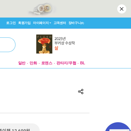
로그인
회원가입
마이페이지
고객센터
장바구니
(0)
일반
만화
로맨스
판타지/무협
BL