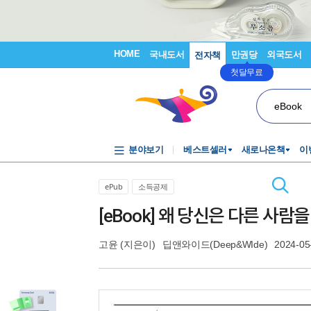
HOME
국내도서
만권당
외국도서
전자책
첫달무료
eBook
분야보기
베스트셀러
새로나온책
이
ePub
소득공제
[eBook] 왜 당신은 다른 사람
고윤
(지은이)
딥앤와이드(Deep&WIde)
2024-05