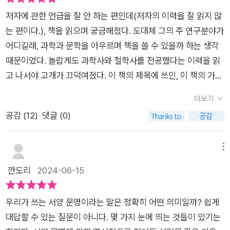
이다. 이 과정을 거칠 때 우리는 “자신의 역사에 대한 자신감과
저자에 관한 언급을 잘 안 하는 편인데(저자의 이력을 잘 읽지 않
자부심”을 가질 수 있으며, 그렇게 되면 “나머지는 알아서 제자
는 편이다.), 책을 읽으며 궁금해졌다. 도대체 그의 주 연구분야가
리를 찾아”가며(85쪽), “모두가 동등한 수준에서 대화 석상에 모
어디길래, 과학과 문학을 아우르며 책을 쓸 수 있을까 하는 생각
이는” “사회적 상호작용이야말로 사실은 그 자체로 예술”(307
때문이었다. 놀랍게도 과학사와 철학사를 전공했다는 이력을 읽
쪽)이 된다._ 장별 글 구조는 ‘저자 경험 제시(도입)→여러 역사
고 나서야 고개가 끄덕여졌다. 이 책의 제목에 쓰인, 이 책의 가장
적 예시를 통한 개념의 허구성 폭로(본론)→주장 또는 개념의 재
중요한 키워드는 바로 프레임이다. 그것도 유성매직으로 진하게
구성(마무리)’이다. 장별 글에 편차가 있긴 하지만, 전반적으로
더보기
테두리를 그어놓은, 벗어날 수 없는 범주라고 볼 수 있다. 이 프레
박력 있는 논지를 힘 있게 역사적 사실들과 함께 제시한다. 전반
공감 (
12
)
댓글 (0)
임은 어디에 그어진 것일까? 그리고 이 프레임이 과연 무엇일까?
부의 ‘과학’, ‘교육’, ‘문자’, ‘법’, ‘민주주의’는 쉽게 술술 읽히고(우
책을 읽는 내내 그동안 내가 배웠던 지식의 (오만한) 프레임을 인
생학, 흑인 토요학교, 잉카의 키푸, ‘고전’과 ‘대헌장’, 지정생존자
식할 수 있었다. 아무렇지 않게 받아들였던 그게 바로 우리의 선
메뉴
비판 등 좋은 이야기가 많다. 1~5장을 연결하여 읽어보면 저자의
입견이었고, 그로 인해 우리는 한 틀을 머리 안에 가진 채, 그 범
깐도리
2024-06-15
논리 구조를 총체적으로 파악할 수 있다), ‘시간’, ‘예술’, ‘죽음’은
주 안에서 모든 지식을 이해하고 받아들였다. 그랬기에 어느 순
조금 더 심오하게 논지를 확장한다. 개인적으로는 특히 ‘시간’이
간, 그 틀을 벗어나는 이야기는 거부하거나 반감이 생겼을 지도
인상적이었다. “시간 속에 갇혀 있는 과거의 존재”로 타민족, 타
우리가 쓰는 서양 문명이라는 말은 정확히 어떤 의미일까? 쉽게
모르겠다. 그런 면에서 이 책은 바로 그 틀을 깨고, 바로잡는 역할
계급, 타문명을 사유하는 것은 어쩌면 침략적 계몽주의의 ‘끝판
대답할 수 있는 질문이 아니다. 몇 가지 눈에 띄는 것들이 있기는
을 해주었던 책이라 이야기할 수 있다.​ 책에 전체적으로 흐르는,