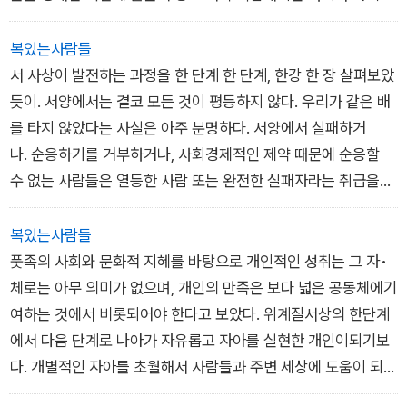
로식 개인의 관리연구 버전은, 공동선에 기여하기보다는, 사람들
의 속이 텅 비어 있다느니 같은 얘기들을 대개는 피해망상증의 경
1960년대와 1970년대에 욕구단계실을 시험해본 사람들은 행동
들과 이들의 노동 시간을 효율과 이윤을 위해서 훨씬 더 쥐어짰
라, 누구도 뒤떨어지지 않도록 합심하는 사회와 관련이 있다.
은 기본적인 욕구를 충족한 뒤에야 이상적인 노동자가 되는 작업
계에 서 있는, 망상에 빠진 사람들이 아무런 정보도 없이 지껄이
이란 분석심리학자들이 생각하는 것처럼 무의식적 욕망의 결과
다. 이것이 가능했던 이유는 1920년대에 처음에는 미국에서, 그
복있는사람들
에 착수할 수있다는 원칙을 내세웠다. 앞선 장에서 살펴봤던 것처
는 소리라며 일축하기가 쉽다. 그렇지만 사실 이 사람들은 정보가
물이기만 한 것이 아니고, 행동주의 심리학자들이 생각했던 것처
다음에는 산업화된 서양 전역에서 공장 소유주들을 자신의 손아
차를 소유하는일은 뒤처지지 않도록 주변 사람들을 따라잡으면
서 사상이 발전하는 과정을 한 단계 한 단계, 한강 한 장 살펴보았
럼, 우리의노동 페르소나는 우리가 어떤 사람인지와는 별로 관련
없는 것과는 한참 거리가 멀다(잘못된 정보일 수는 있지만, 정보
럼 보상이나 강화에 따라 형성되기만 하는 것도 아니며, 내면
귀에 거머쥐었던 한 남자의 공이 컸다. 그의 이름은 프레더릭 윈
서, 내년에는더 크고 좋은 차를 살 수 있도록 가족이나 친구들과
듯이. 서양에서는 결코 모든 것이 평등하지 않다. 우리가 같은 배
이 없다.
가 차고 넘치는 것만은 확실하다). 또, 이런 생각들은 어느 정도는
의 욕구를 충족하려는 욕망에 따라서도 일어난다는 매슬로의 새
즐로 테일러였다. 역사상 최초의 경영 컨설턴트 가운데 한 사람이
는 동떨어진채 일하는 데에만 온 시간을 쏟는 일이 아니다. 자동
를 타지 않았다는 사실은 아주 분명하다. 서양에서 실패하거
무엇을 생산할 수 있는가와 거의 전부 연관이 된다. 프레더릭슬로
실제 고고학과 인류학 이론의 논리적인 연장선상에 있다고 할 수
로운연구를 대단히 높이 샀다. 1970년대와 1980년대를 거치
었다. 고용주들은 그에게 ‘스피디 테일러(Speedy Taylor)’라는
차는 이동하는 데 쓰는 물건이다. 서양에서 사회란 개별적이고 고
나. 순응하기를 거부하거나, 사회경제적인 제약 때문에 순응할
가 시간을 그 어느 때보다도 작은 단위로 깎아내어 효율성
있다. J. G. 프레이저, 토머스 배빙턴 매콜리, 휴 블레어의 이론을
며 (다시말해, 1970년에 매슬로가 사망한 뒤로 자본주의는 인
별명을 붙였다. 그는 존 헨리 벨빌과 마찬가지로 시계의 도움을
립된 성과가 되었다. 프로이트 같은 서양인들에게 다른 사람들이
수 없는 사람들은 열등한 사람 또는 완전한 실패자라는 취급을받
받아들인다면, 문명화되지 않은 백인이 아닌 비서구인들은 이들
간 행동에 대한 과학적 연구와 결합해 경영학이라는 형태를 갖추
받아서 새로운 직업을 스스로 만들어냈다. 그는 공장에 나와 노동
란 곧 문제였지만, 블랙풋족에게 다른 사람들이란 곧 있는 그대로
는다.
이 생활공간으로 삼았던 도시나 기념물을 지을 만한 지적 능력이
었다. 경영학의 목표는 우리 사회의 유용한 일원이 되도록 힘
자들이 일과를 보내는 모습을 주의 깊게 지켜보았다. 테일러가 사
의 모든 것이다.
노숙자들, 장애가 있든, 또는 다른 방식으로 주변화되었든 간
복있는사람들
나 기술을 갖추지 못했다고 할 수 있을 것이다. 한때 유럽 학자들
을 실어주는것이 아니었다. 우리가 최대한 많이 일하도록 만드
업에 썼던 주된 도구는 스톱워치였다. 그는 사람들이 업무를 이루
블랙풋족은 개인의 존재를 부정하지 않는다. 문제는 공동체가 개
에, 문명이라는 게임에서 진 사람으로 여기는 것이다.
풋족의 사회와 문화적 지혜를 바탕으로 개인적인 성취는 그 자•
은 그레이트 짐바브웨(잠베지강과 림포포강 사이에 있는 14세기
는 것이었다.
는 개별적인 요소를 완수하는 데에 들이는 시간을 아주 까다로울
인을 어떻게 바라보는가였다. 사회철학이라는 관점으로바라본다
체로는 아무 의미가 없으며, 개인의 만족은 보다 넓은 공동체에기
요새 도시이며, 한때 약 18,000명이 거주한 것으로 추정된다)가
관리 연구 분야에서 개인이란 보다 광범위한 사회의 대리자
정도로 측정했다. 작업 과정의 그 어떤 물리적인 요소도 그의 눈
면, 이들은 전혀 다른 패러다임에 따라 작동하는 사람들이다. 서
매슬로는 시크시카에서 한 개인이 자신의 가치를 얻어낼 필요
여하는 것에서 비롯되어야 한다고 보았다. 위계질서상의 한단계
예루살렘에 있는 시바 여왕의 궁전을 모방한 것이라고 생각했다.
다. 한 개인이 자아를 실현하면, 사회 전체가 자연스럽게 이득을
을 벗어날 수 없었다. 테일러는 효율성이라는 제단을 숭배했다.
양은 결핍 모델에 따라 작동한다. 한 사람은 학위를취득하는 것처
가 없는 사회를 보았다. 그 가치는 처음부터 존재한다고 상징하
에서 다음 단계로 나아가 자유롭고 자아를 실현한 개인이되기보
아프리카 사람들은 그렇게 복잡한 건축물과 공학 기술을 다룰 능
가능한 한 적은 시간을 들여서 업무를 완수하는 최고의 방법을 찾
럼 일종의 사회적인 성과를 보여주거나 또는 재산을 축적해서 사
기 때문이었다. 한 사람은 ‘자격을 부여받은 상태로 태어났으
다. 개별적인 자아를 초월해서 사람들과 주변 세상에 도움이 되어
력이 없다고 생각했기 때문이었다. 독일 탐험가 카를 마호는 187
아내는 것이 목적이었다. 노동을 조사하고 관리하는 영역에서 그
회적인 지위를 획득해야 한다. 그러니까 아무것도 없는 상태에
며, 그기준에 맞춰 살아갔다.
야 한다는 것이다. 캐나다 토착민인 기트산족의 일원이자 활동가