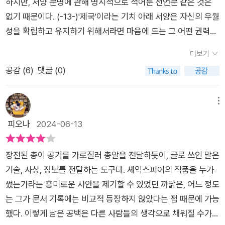
왕’ 또는 ‘마지막 관문’일 텐데, 저자는 이를 ‘자본주의적 시간 관
하지만, 서양 문명에 관해 명시적으로 적어둔 선언문 같은 것은
깨야 할 틀은 바로 '서양'중심의 사고다. 내 안에도 동양과 서양이
리 및 표준화’ 비판과 다른 문명의 시간 인식법(오세아니아인의
없기 때문이다. (-13-)'제국'이라는 기치 아래 서양은 자신의 우월
라는 단어를 떠올리면 자연스럽게 굳어진 이미지가 있다. 서양은
‘드리밍’)이 시사하는 바를 제시하며 깨트리고자 한다. 역사를 누
성을 확립하고 유지하기 위해서라면 마음에 드는 그 어떤 권력과
세련된, 정돈된, 앞서가는, 신문명이라는 생각이 드는 반면 동양
적하며 살아온 인간 집단에게는 존중받아야 할 고유한 시간표와
수단도 사용할 수 있었다. 제국의 여파 속에서, 구체적으로는 서
은 고리타분한, 정적인, 변화 없는, 구시대의 하는 이미지가 떠오
더보기
시간관념이 있다는 말인데, 이러한 사유는 “각자의 사회 제도, 발
양의 주요 작품이, 보다 광범위하게는 서양의 지식이 결합해 강력
른다. 과연 정말 우리의 생각대로 동양은 서양에 비해 낙후되고
공감 (
6
)
댓글 (0)
전 경로, 이익, 차이에 대한 존중”을 바탕으로 “국제 관계의 민주
한 정치적 도구를 만들어냈다. (-79-)앤드류 잭슨은 체로키족에
뒤처진 문명일까? 저자는 아니라고 이야기한다. 이것이 바로 그
화”, “자주화”를 지향한다고 일컬어지는 최근 “다극 세계” 논리
게 열어둔 유일한 선택지는 바로 미국 말고 어디로든 가는 것뿐이
동안 권력을 지닌 서양 세력이 심어놓은 잘못된 프레임이다. 책에
의 사실상 가장 중요한 철학적 기반일 수도 있을 것이다. _ 저자
라는 사실을 처음부터 명확히 밝혔다. 그는 아메리카 인디언을 제
메뉴
등장하는 어떤 것도 이 프레임의 범주를 넘어서지 않는다. 바로
수바드라 다스는 인도계 영국인이다. 인도에서 태어나지는 않았
거한다는 공약을 내걸고 대선에 나섰다. 우스터 대 조지아 사건에
피오나
2024-06-13
이 프레임을 기본으로 놓고 모든 논리를 전개한다. 과학을 예로
고, 아랍에미리트의 영미권 학교에서 유년기에 공부하고 “서양
대한 대법원의 판결 소식을 듣자, 출처가 불분명하기는 하지만 잭
들어보자. 이 책의 서두에는 한 장의 사진이 등장한다. 보기에는
학교에 다니는 남아시아계 아이의 모범적인 소수자 스테레오타
슨이 취한 태도의 요지는 다음과 같다.'수석 재판관 존 마셜이 판
마치 미용실에서 염색된 모발의 색상을 보기 위한 샘플같이 보인
장전된 총이 공기를 가로질러 총알을 전달하듯이, 글로 쓰인 말은
입”으로 자라 우수한 성적으로 UCL에 입학해 학위를 받고 이후
결을 냐렸으니 , 본인이 집행하도록 해라.' 잭슨이 대통령 재임 기
다. 하지만 이 안에는 무시무시한 논리가 숨어있다. 바로 머리카
기술, 사상, 정보를 전달하는 도구다. 셰익스피어의 작품을 누가
계속해서 UCL 박물관 연구원으로 일하고 있다. 그러나 저자는
간에 벌인 노력 대부분은 체로키족이 남서부에 있는 땅을 포기하
락 색과 곱슬 정도를 통해 좋은 유전자와 나쁜 유전자를 구분하는
썼는가라는 흥미로운 사안을 제기할 수 있었던 까닭은, 어느 정도
스스로를 “내 삶과 교육 전부가 ‘서양과 나머지 세계’라는 이분법
고,미국이 북아메리카 대륙 한가운데에서 새로 획득한 영토로 이
머리카락 색깔 측정기였다. 프랜시스 골턴에 의한 골턴 컬렉션도
는 그가 문서 기록에는 비교적 등장하지 않았다는 점 때문에 가능
이 틀렸다는 증거”로 “나는 이 둘 모두”라고 확언하고 있다. 맥락
주하도록 만드는 것이었다. (-154-)여기서 핵심 질문은 이것이
결을 같이 한다. 앞에서 말한 좋고 나쁜 유전자에 대한 구분이 바
했다. 이렇게 남은 공백은 다른 사람들의 생각으로 채워질 수가
상 대학에 진학하면서부터 자신의 ‘뿌리’에 대한 탐구와 지금까지
다.'국민'이란 무엇인가? 국민의 본질은 무엇인가? 우리 부모님