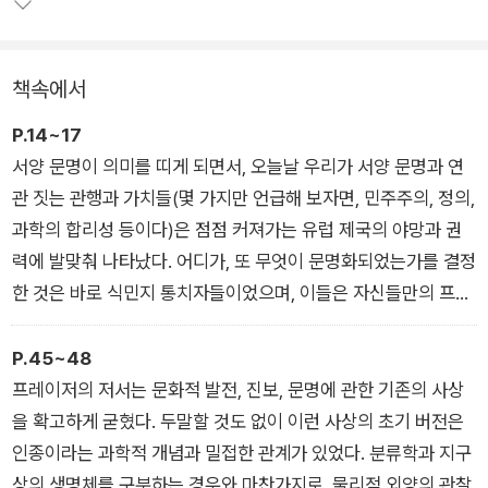
의 도구… 이것이 우리의 보편적 생각으로, 이를 갖추는 것을 문
명화의 기본으로 간주한다. 자연스럽게 이를 갖추지 못한 사회,
사람은 야만적이고 미개하다고 간주한다.
책속에서
질문은 여기서 시작된다. 우리 머릿속에 깊이 박힌 ‘과학’, ‘교육’,
P.14~17
‘글’, ‘시간’ 등의 개념은 어디에서 비롯되었는가? 우리가 세운 문
서양 문명이 의미를 띠게 되면서, 오늘날 우리가 서양 문명과 연
명화의 기준은 어디에서 비롯되었는가? 누가 확립했으며, 결정
관 짓는 관행과 가치들(몇 가지만 언급해 보자면, 민주주의, 정의,
적으로 누가 이익을 보고 있는가? 이 책은 현대 문명을 지탱하는
과학의 합리성 등이다)은 점점 커져가는 유럽 제국의 야망과 권
열 가지 핵심 개념의 생성 과정을 탐구하며, 서구 권력이 어떻게
력에 발맞춰 나타났다. 어디가, 또 무엇이 문명화되었는가를 결정
자신들의 틀을 활용해 세계를 문명과 야만으로 나누고, 억압과 착
한 것은 바로 식민지 통치자들이었으며, 이들은 자신들만의 프레
취의 역사를 펼쳤는지 살펴본다.
임 속에서 문명을 규정했다. 그들은 자신들이 단순히 더 강력하기
만 한 것이 아니라, 사회적으로나, 문화적으로나, 지적으로나, 나
P.45~48
머지 지역보다 더욱 발전한 곳들이라 주장한다. (…) 서양 문명이
프레이저의 저서는 문화적 발전, 진보, 문명에 관한 기존의 사상
란 여러모로 보건대(앞으로 살펴볼 것처럼, 적어도 열 가지 측면
을 확고하게 굳혔다. 두말할 것도 없이 이런 사상의 초기 버전은
에서 그렇다) 현실을 누르고 브랜딩이 성공한 사례라는 얘기에
인종이라는 과학적 개념과 밀접한 관계가 있었다. 분류학과 지구
가깝다. ‘서양’의 역사를 들여다보면, 서양 문명은 단순한 결과물
상의 생명체를 구분하는 경우와 마찬가지로, 물리적 외양의 관찰