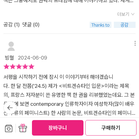
책은 그중에서도 권력의 프레임에 대해 이야기하고 있다. 세계사
상상할 수 있는 힘을 되찾고 싶다면 이 책을 만나 보자. *출판사
인 사물과 사람이 있다는 의미다.수바드라 다스 『세계를 움직인
세네카족, 카유가족, 오논다가족, 오나이더족, 모호크족이 있었
속 현대 문명이 가지고 있는 권력의 프레임에 의해 어떤 허실을
로부터 도서를 제공받아 주관적으로 작성한 리뷰입니다.
열 가지 프레임』 (2024, 북하우스) p.12저자가 몸담고 있는 유니
더보기
고, 나중에는 투스카로라족도 합류했다. 대평화법률G예tL ofac
보이는지를 담아낸 책이기 때문이다.특히나 책에서는 과학, 교육,
버시티 칼리지 런던의 교육용 박물관 저장고에 있는 한 철제 상자
공감 (
1
)
댓글 (0)
에 따라 살던 하우데노사우니 구성원들은 스스로를 통치 할 새로
문자, 법, 민주주의, 국민, 예술, 죽음, 공동선이라는 주제로 우리
에서부터 이야기는 시작한다. 과학이라는 굳건한 요새 뒤에 숨은
운 방식을 찾던 영국 식민주의자들에게 영감을 주었다. 하우데노
가 보편적 가치, 옳은 것이라 생각했던 것 이면에 권력의 프레임
인종주의, 우생학을 조명하고 식민국가의 잔인한 토벌과 노예제,
사우니도 대의제 정부였다. 족장이라 부르는 여러 임 원이 각 부
이 어떻게 숨겨져 있고 또 그것이 어떻게 작용해 세계사와 인간의
메뉴
계급의 역사를 살핀다. 고전이라는 것을 정하고 그 가치를 추켜세
족을 대표했으며, 이 대표자는 총 50명이었다. 이들은 의회에서
생각에 어떤 영향을 미쳤는가를 알려주는데 이는 곧 보통 어떤 사
빙혈
2024-06-09
워온 인물들이 사실상 백인 남자들 분이었다는 사실을 짚는 것도
만나 협동해서 결정을 내렸는 데, 결정을 내릴 때는 만 장일치가
실이라고 알려진 것들을 고스란히 그대로 받아들이며 믿기 보다
잊지 않는다.​​교육이라는 정신적 종속, 알고 보면 평등한 적 없던
되어야 했다. 대법률Gret Law은 추가조항 117개로 이뤄 겨 있
는 스스로 생각하는 힘이 왜 필요한가를 보여주는 대목이기도 하
법, 소수의 기득권만을 위한 정치, 과학적 경영의 탈을 쓴 착취,
서평을 시작하기 전에 잠시 이 이야기부터 해야겠습니
었고, 그 가운데 많은 조항이 의회의 권력을 제한하며 보다 중요
다. 책에서 언급된 10가지 프레임은 사실 우리 사회에서 가장 공
국민의 선별적 보호와 배제, 예술과 문화제 독점 등 자신들이 곧
다. 한 달 전쯤('24.5) 제가 <비트겐슈타인 입문>이라는 제목
하거나 시급한 사안은 대비책으로 총투표를 거쳐 결정을 내린다
정하거나 객관적이거나 절대 선까지는 아니지만 선으로 분류될
세계의 기준이자 선두의 ‘문명’이었기에 침략하고 지배할 권리가
의, 프랑스 저자분이 쓴 유명한 책 한 권을 리뷰했었는데요. 그 본
는 내용을 담고 있다. 민주주의는 퍼뜨릴 가치가 있는 사상 가운
수 있는 것들이지만 사실상 그 조차도 누군가의 이익을 위해 작용
있다고 맹신한 백인들의 자기 세뇌가 불러온 처참한 결과와 현재
문 중에 보면 contemporary 인류학자이자 여성학자(많이 배우
뒤로가
데서는 최고일지 모르지만, 그렇게 퍼져 나간 사상은 사실 민주주
할 수 있다는 사실을 알고나면 과연 우리가 진심으로 믿을건 무엇
기
를 보여준다.​자신만의 이미지 속에서 문명을 일굴 때면, 다른 문
신 부류의 페미니스트) 한 사람의 논문, 비트겐슈타인의 페미니
의가 아니었다 단 한 번도 국민에게 권력이 주어진 적이 없다. 언
인가 싶기도 하고 한편으로는 그래서 팩트 체크가 중요하고 스스
화에 있는 흥미롭고 가치 있는 것들을 볼 수 있는 능력이 심각하
스트 식 재해석을 다룬 글이 잠깐 인용되었더랬습니다. 그 논
제나 남작들이 권력을 쥐고 있었다. 마그나 카르타를 만들어낸 왕
로 사유할 수 있는 힘을 길러야 한다는 것을 다시금 깨닫게 된
보관함담기
선물하기
더보기
장바구니
구매하기
게 희생되는 것 같다. 수바드라 다스 『세계를 움직인 열 가지 프레
문 저자 이름이 비나 다스였고, 이름만 봐도 알 수 있듯 인도 사람
과 남작들부터, 오늘날 엘리트 정치 계급에 이르기까지, 정부는
다. 어느 분야에서든 그것을 통한 이익을 독점하고 아니면 반대급
공감 (
1
)
댓글 (0)