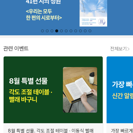
관련 이벤트
전체보기
8월 특별 선물. 각도 조절 테이블 · 이동식 빨래
가장 빠르게