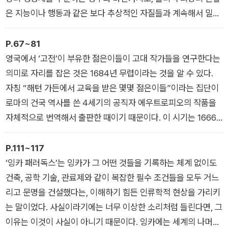
이 아니라 과정이라는 사실을 확인할 수 있다. ‘문명화라는 사
은 지능이나 행동과 같은 보다 추상적인 자질들과 계속해서 밀접
명’은 식민지를 건설한 국가들의 비전이자 변명이었다. 유럽의 강
하게 연관이 되었다. 19세기 가장 중요한 영국의 민속학자였던
대국들은 세계의 나머지 지역을 단순히 자기들 것으로 삼는 데 그
제임스 카울스 프리처드는 유럽인의 하얀 피부, 그리고 더 훌륭한
P.67~81
치지 않고, 자신들이 만든 문명이라는 틀을 이용해 완전히 재구성
지능은 그보다 어두운 피부를 지닌 사람들이 아직 겪지 못한 문명
영국에서 ‘고전’이 부유한 젊은이들이 고대 작가들을 연구한다는
했다. (…) 나는 단순히 이런 관념 뒤에 자리 잡은 거짓을 폭로하
화 과정의 직접적인 결과라고 믿었다. 앙리 드 생-시몽은 문명이
의미로 자리를 잡은 것은 1684년 무렵이라는 것을 알 수 있다.
는 데서 그치기보다는 애초에 우리가 어떻게 해서 이런 관념들이
변화할 수 있는가에 관해 이보다 덜 긍정적인 견해를 품고 있었
자칭 “해턴 가든에서 교육을 받은 몇몇 젊은이들”이라는 집단이
사실이라고 제풀에 속아 넘어갔는가를 이해해보려 한다. 우리가
다. 그는 아프리카 흑인들이 유럽 백인과 같이 높은 지능에 이를
로마의 건국 역사를 쓴 4세기의 공직자 에우트로피오의 작품을
별생각 없이 사용하는 말들이 사실은 어떤 의미이고, 또 그런 용
수는 없다고 말하며 프랑스가 노예 제도를 다시금 제도화한 행동
자체적으로 번역해서 출판한 때이기 때문이다. 이 시기는 1666
어 속에 함축되어 있는 주장은 무엇인지 알게 될 것이다.
을 정당화했다. 인류학자 프레더릭 파라도 여기에 동조했다. 파라
년 런던 대화재의 잿더미 속에서 런던이 마치 제국의 정신을 품은
‘들어가는 말’
는 1866년, ‘인종의 적(Aptitude of Races)’이라는 강의에서 전
불사조처럼 부상하고 있던 때였으며, 프랜시스 베이컨의 표현처
P.111~117
세계 사람들을 세 집단으로 나누었다. 야만인 집단, 반쯤 문명화
럼, ‘아는 것이 곧 힘’이라는 인식이 확고하게 자리 잡고 있었다.
‘잉카 패러독스’는 잉카가 그 어떤 것들을 기록하는 체계 없이도
된 집단, 문명화된 집단이었다. 그는 자신이 야만인이라 여기는
해턴 가든의 선생님이었던 루이스 메이드웰은 이 책의 서문에서
건축, 공학 기술, 관료제와 같이 복잡한 필수 조건들을 모두 거느
사람들은 “과거도 미래도 없고”, “만회할 수도 없고”, 손을 쓸 도
영국인들이 교육에 조금 더 진지해진다면, “영국의 잠자고 있는
리고 문명을 건설했다는, 이해하기 힘든 인류학적 현상을 가리키
리가 없이, 마치 “살아 있는 화석”처럼 시간 속에 얼어붙은 채로
재능이 스스로 눈을 뜰 것”이라고 썼다. 교육은 단순히 정신세계
는 말이었다. 사실이라기에는 너무 이상한 소리처럼 들린다면, 그
있다고 설명했다. (…) 과학은 세상을 이해하는 프레임이 되었고,
를 확장하는 문제가 아니었다. 교육은 대영제국의 지평을 넓히고
이유는 이것이 사실이 아니기 때문이다. 잉카에는 세계의 나머지