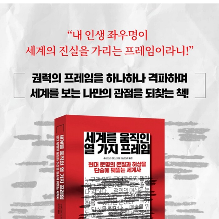
인류 진화의 일곱 걸음』, 『솔직하고 대담한 에너지 이야기』, 『남
달라도 괜찮아』, 『동물들의 위대한 법정』, 『말의 무게』, 『위험한
도서관』 등이 있으며, 지은 책으로 『열두 달 초록의 말들』, 『너와
나의 야자 시간』(공저)이 있습니다.