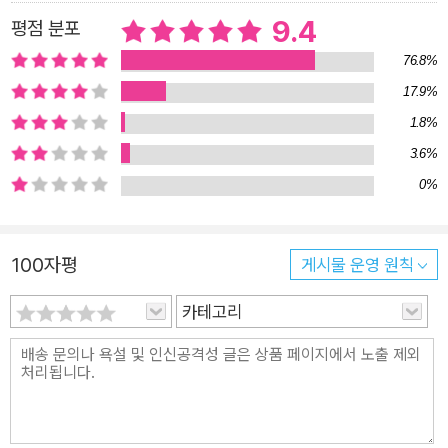
제국의 문자 ‘키푸’가 역사에서 삭제된 이유는 무엇인가? 등의 질
9.4
평점 분포
문을 던지며 서구 세계가 만든 거대한 억압과 착취의 구조가 역사
76.8%
에, 그리고 우리 머릿속에 얼마나 깊이 각인되어 있는지 밝혀낸
17.9%
다. 지금 우리에겐 다른 세상을 꿈꿀 힘이 있는가? 프레임을 바꾸
1.8%
지 않으면 어떤 역사책을 읽어도 소용이 없다! 대한민국은 일제
3.6%
식민지 시대로부터 현대사를 시작하여, 해방 이후엔 한국전쟁을
0%
겪고 남북으로 갈라진 채, 미국으로부터 들어온 서구 문물을 바탕
으로 사회 체계가 형성되었다는 건 주지의 사실이다. 선진 문명이
란 명목으로 수용된 서구 세계의 사상과 가치관은 한국 사회에 뿌
100자평
게시물 운영 원칙
리 깊이 박혀 있고, 아직 완전히 벗어나지 못했다는 건 아쉽지만
부정할 수 없다. 이 책은 근대화 과정에서 서구 세계의 프레임마
카테고리
저 그대로 내면화하여 우리의 정체성마저 잃어버린 것이 아닌지
질문을 던지며, 이제 프레임에서 완전히 벗어나 다른 세상을 상상
할 수 있는 힘을 되찾자고 제안한다. 어쩌면 이 책을 읽는 건 즐겁
기보다는 고난스러운 일인지 모른다. 한 장 한 장 읽어나가며, 한