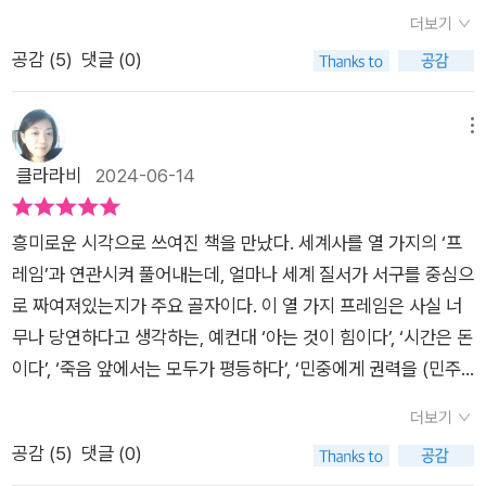
로 우생학이었는데, 여기서 더 나아가 나쁜 유전자를 가진(소위
있었다. 스스로의 글을 발표할 수 있는 사람들의 생각도 포함해서
받아온 교육에 대한 비판의식이 생겨난 듯하다. 여기에서도 여러
모두 영국 국민으로 태어났는데, 나는 왜 부모님과 똑같은 곳에
더보기
장애를 가지거나, 특정 인종 같은) 사람의 생식을 막고, 우월한 유
말이다. 이런 점은 글이 지닌 힘과 생각의 본성에 관해 무언가를
가지 긍정적 또는 부정적 이야기가 파생될 수 있을 텐데, 내가 주
오기 위해 이 모든 복잡한 절차를 거쳐야 했는가?일단 국민이 어
공감 (
5
)
댓글 (0)
전자만 전달하도록 강제하는 이론을 통해 결국 독일 나치의 유태
알려준다. 살아남는 생각, 전해지는 이야기, 그리고 더 중요하게
목했던 지점은, 저자가 그러한 사색의 결과로 ‘다문화적 영국
떤 의미인지, 그리고 어쩌면 이보다 더 중요하게는 국민이 어떻게
인 학살이 등장하게 된 것이다. 지금이야 우생학이나 유태인 학살
는 그렇게 되지 못하는 것들에 관해서 말이다. 현실에서는 글은
인’보다는(또는 뿐만 아니라) ‘다극화 속 영국인’의 관점에서 ‘세
이렇게 많은 의미를 지니게 되었는지를 이해하려면,국민 개념의
등이 말도 안 되고, 있어서는 안되는 논리라고 이야기하지만 아쉽
글 자체만을 들려주는 것이 아니다. p.98~99누구의 말
메뉴
계의 평등’을 이야기하고 있다는 점이다._ 지금까지 ‘권력 게
역사를 살펴볼 필요가 있다. (-239-)사도 바울은 고린도인에게
게도 우리의 주변에서는 우생학의 업그레이드 버전이 여전히 존
도 그대로 믿지 말라, 아는 것이 힘이다, 펜은 칼보다 강하다, 정
클라라비
2024-06-14
임’의 승자가 ‘문명화’를 이야기할 수 있는 권한을 가져왔다면, 이
보낸 첫 번째 편지에서 '파괴해야 할 마지막 적은 죽음이다.' 라고
재한다는 사실을 책 곳곳에서 마주할 수 있다. ​ 교육도, 민주주의
의의 여신은 눈을 가리고 있다, 시간은 돈이다, 죽음 앞에서는 모
제는 그동안의 ‘패자’가 이를 재구성하는 주역으로 등장해야 한다
썼다. 고린도인들이 이 말을 들을 필요는 거의 없었다고 봐도 무
도, 예술도, 시간도 바로 이 논리 안에서 이루어진다. 그렇다면 모
두가 평등하다 등 누구나 한번쯤 들어봤을 법한 말들이다. 게다가
는 이 책의 핵심 주제가 누군가에겐 진부하다 느껴질 수도 있을
방할 것이다. 기원전 3세기부터 그리스의 의료인들은 코스섬의
흥미로운 시각으로 쓰여진 책을 만났다. 세계사를 열 가지의 ‘프
두가 한번은 죽게 되는, 인간이면 당연히 죽을 수밖에 없는 존재
이러한 말들은 누구도 그 개념을 믿어 의심치 않는 확고한 진리처
것이다. 하지만 주목할 지점은 변화 중인 현실이다. 책 속 이야기
히포크라테스라는 최초의 위대한 의사를 따라 '무엇보다도, 해를
레임’과 연관시켜 풀어내는데, 얼마나 세계 질서가 서구를 중심으
라는 측면에서 죽음은 평등할까? 글쎄...​ 책을 읽으며 부딪치는,
럼 통용되고 있기도 하다. 하지만 잠시 생각해보자. 이 신념들이
가 ‘글로벌 다수’의 실질적 진출과 “서구의 패배”와 맞물릴 때, 그
끼치지 말 것' 이라 맹세를 해왔기 때문이다. (-325-)책 『세계
로 짜여져있는지가 주요 골자이다. 이 열 가지 프레임은 사실 너
당연하다고 알고 있던 기본 프레임의 균열을 느끼게 될 것이다.
사실인지 어떻게 알 수 있을까? 문명의 핵심에 자리 잡고 있는 이
것은 이미 찻잔을 훌쩍 벗어난 태풍에 관한 예보일 수 있다. 앞으
를 움직인 열 가지 프레임』에 나오는 열가지 프레임, 열가지 키워
무나 당연하다고 생각하는, 예컨대 ‘아는 것이 힘이다’, ‘시간은 돈
왜 우린 서양 중심의 프레임을 당연하다고 여기면서 스펀지처럼
러한 생각들은 믿을 수 있는 것일까? 이 책은 그렇게 오랜 시간
로 수년, ‘일극에서 다극으로 급속히 변화하는 세계’를 여러 측면
드는 과학, 교육, 문자, 법, 민주주의, 시간, 국민, 예술, 죽음, 공동
이다’, ‘죽음 앞에서는 모두가 평등하다’, ‘민중에게 권력을 (민주
받아들였던 것일까? 한 번도 의심하고, 왜?냐고 묻지 않았던 것
지켜온 신념으로 공유되는 열 가지 핵심 가치의 이면을 살펴보고,
에서 조망하는 (또한 이를 외면하거나 따라잡지 못하는 한국의
선이다. 저자 수바드라 다스는 유니버시티 칼리지 런던에서 과학
주의)’ 등 당연하고 상식적이라고 생각해온 것들이 사실은 그렇
은 단지 우리가 비판적인 사고를 갖기 전에 이 모든 것을 배웠기
그러한 개념들의 생성 과정을 탐구한다. 과학, 교육, 문자, 법, 민
더보기
정계와 학계를 비판하는) 컨텐츠들이 하나의 흐름을 만들 수도
과 철학사를 전공하였기에,그의 시선은 인류가 만든 프레인 안에
지 않음을 설파한다. 그리고 이 모든 것들이 권력을 가진 사람 기
때문일까?
주주의, 시간, 국민, 예술, 죽음, 공동선이라는 중요한 가치를 통
공감 (
5
)
댓글 (0)
있지 않을까 생각해본다.
서,진실 찾기,개념 찾기에 골몰하고 있었다. 우리가 흔히 말하는
준의 프레임들이라는 것들도 새삼 깨닫게 된다. 저자 ‘수바드라
해 우리가 세상을 어떻게 보는지, 우리가 서로를 어떻게 보는지에