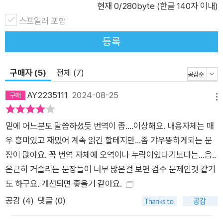
번도 의심한 적 없이 수용해온 신념들을 바닥부터 뒤집어엎고 부
현재
0
/280byte (한글 140자 이내)
정해야 하는 과정을 겪을 수도 있다. 하지만 저자는 이것이 권력
스포일러 포함
의 프레임을 벗어나, 역사를 보는 자신만의 관점을 얻을 수 있는
등록
길이라고 말한다. 지금, 역사를 읽는 진정한 이유와 새로운 희열
이 여기에 있다고 말이다.
구매자 (5)
전체 (7)
AY2235111
2024-08-25
메뉴
밑에 어느분도 말씀하셨듯 번역이 좀....이상해요. 내용자체는 매
우 흥미있고 재밌어 계속 읽긴 할테지만...좀 갸우뚱하게되는 문
장이 많아요. 꼭 번역 자체에 오역이나 누락이있다기보다는...음..
은근히 거슬리는 문장들이 너무 많은걸 보면 검수 문제인것 같기
도 하구요. 개선되면 좋을거 같아요.
공감 (
4
)
댓글 (0)