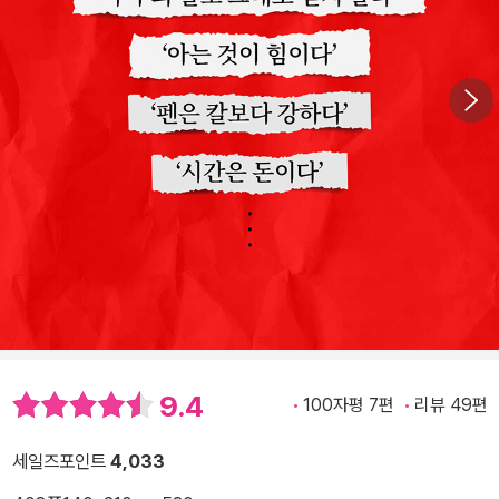
9.4
100자평 7편
리뷰 49편
세일즈포인트
4,033