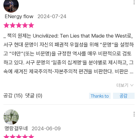
메뉴
ENergy flow
2024-07-24
_ 책의 원제는 Uncivilized: Ten Lies that Made the West로,
서구 현대 문명이 자신의 패권적 우월성을 위해 “문명”을 설정하
고 “야만”(또는 비문명)을 규정한 역사를 매우 비판적으로 검토
하고 있다. 서구 문명의 ‘일종의 십계명’을 분야별로 제시하고, 그
속에 새겨진 제국주의적-자본주의적 편견을 비판한다. 비판은 매
우 근본적인 수준에서 이뤄진다. 사실상 서구 현대 문명은 거대한
더보기
성취 속에 부수적 오류들을 품고 발전해왔던 것이 아니라 무수한
공감 (
15
)
댓글 (0)
희생과 억압 위에서 현실의 가능성을 협소화하며 특정 국가와 계
급 그리고 분야만을 비대화시켜왔다는 것. 서구 문명이 가장 잘해
온 것은 심지어 ‘물질적 발전’도 아니라 ‘현실을 눌러낸 브랜딩’이
메뉴
기에(하나 더 이야기한다면 “칼을 먼저 들었다는 것”), “우리를
명랑걸우네
2024-06-09
무너뜨리는 방식”을 알기 위해 역사를 되짚어 보아야 한다는 것