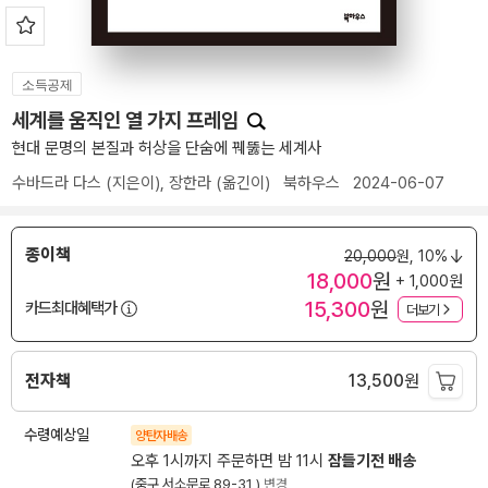
소득공제
세계를 움직인 열 가지 프레임
현대 문명의 본질과 허상을 단숨에 꿰뚫는 세계사
수바드라 다스
(지은이),
장한라
(옮긴이)
북하우스
2024-06-07
종이책
20,000
원,
10%
18,000
원
+ 1,000원
15,300
원
카드최대혜택가
더보기
전자책
13,500
원
수령예상일
양탄자배송
오후 1시까지 주문하면 밤 11시
잠들기전 배송
(중구 서소문로 89-31 )
변경