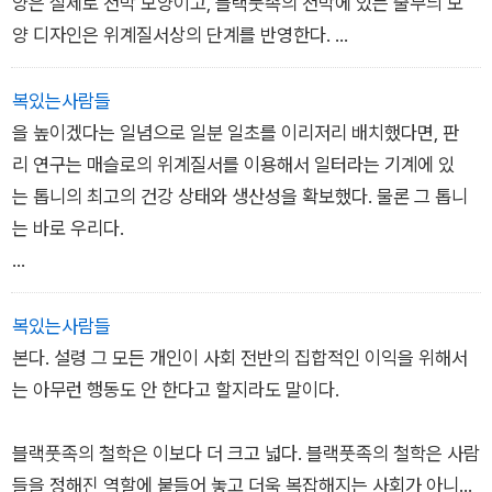
는 지능을 수치화하는 것이 핵심적인 역할을 맡았다. 그는 가장
양은 실제로 천막 모양이고, 블랙풋족의 천막에 있는 줄무늬 모
은 키푸카마유크(khipukamayuq), 또는 ‘매듭 지킴이’들이었다.
공장 시스템의 형태를 갖추고 등장한 제조업은 단순히 경제를 혁
인종차별주의자들이 안전한 거리를 확보하게 해준다. ‘누구의 말
똑똑한 사람들이 자손을 낳는 것은 지원하고 장려해야 하는 반면,
양 디자인은 위계질서상의 단계를 반영한다.
이들은 무척 정확하고도 접근하기 좋게끔 기록을 보관해두고 있
명하는 정도가 아니었다. 이 제조업은 사람들이 일하는 방식을 완
도 그대로 믿지 말라’라는 말은 당연한 말처럼 보이지만 더 광범
지능이 제일 떨어지는 사람들은 그렇게 하지 못하도록 막아야 한
어서, 정복에 나선 스페인 사람들은 이들을 확실히 위협적인 존재
전히 뒤바꾸었다. 산업화 이전에는 사람들은 노동을, 그리고 그
위한 역사적 맥락을 조금 더 자세히 살펴보자. 그러면 과학의 기
다고 주장했다. 1920년대, 찰스 스피어만이나 시릴 버트 같은 심
바로 이 때문에 헤비 헤드와 카이나이학의 창시자 나르시스 블러
라 여겼다. 그보다 25년쯤 전인 1583년, 스페인 사람들은 페루
복있는사람들
연장선상에서 여가를 어느 정도 융통성 있게 관리할 수가 있었다.
반, 특히 인종 과학의 기반이 더욱 깊은 목적에 복무한다는 사실
리학자들은 지능을 표준화한다는 생각을 품고, 표준화된 지능 시
드가 시크시카에서 지냈던 메슬로의 이야기를 가장 먼저 살펴
에 있는 키푸는 우상숭배적인 물건이므로 모두 태워버려야 한다
을 높이겠다는 일념으로 일분 일초를 이리저리 배치했다면, 판
일은 계절에 따라 이루어지며, 날씨, 수확물, 일광 시간에 따라 좌
이 분명해진다. 백인이라는 것, 그리고 문명화되었다는 것은 동시
험을 설계하고 개발하면서 골턴의 비전을 현실로 만들었다. 현재
본 것이기도 했다.
는 명령을 내렸다. 이는 남아메리카에서 벌어진 일에 관한 스페인
리 연구는 매슬로의 위계질서를 이용해서 일터라는 기계에 있
우되었다. 사람들은 원하는 대로 시간을 쓸 수가 있어서, 심지어
에 강력해진다는 뜻이 된다.
우리가 지능의 유전학이라고 생각하는, 지능이 유전되는 것인가
의 설명과 상반된 기록들을 손쉽게 없애는 방법이었다. 1562년
는 톱니의 최고의 건강 상태와 생산성을 확보했다. 물론 그 톱니
는 밤 시간도 쪼개어 두 번 잠을 자면서 그사이 몇 시간을 깬 채로
1장 ‘누구의 말도 그대로 믿지 말라’
에 관한 버트의 연구는 11+ 시험을 도입시켜 영국의 정규 교육 시
그렇지만 이 가설에는 여러 가지 문제가 있다는 사실이 밝혀졌는
스페인의 정복자 디에고 데 란다가 책 27권을 비롯해 마야의 주
는 바로 우리다.
보내고는 했다. 공장을 바탕으로 삼는 제조업 시스템이 자리를 잡
스템의 근본을 형성했다. 11+는 인생을 결정짓는 시험이었다. 높
데, 블랙풋이 자신들의 세계관을 드러내는 데에 천막을 활용하
술적인 물건들 수백 개를 태우라고 명령했을 때와 똑같은 수법이
아감에 따라, 사람들은 말하자면 24시간 내내 일해야 한다는 기
은 점수를 받아 지능이 높다고 여겨지면, 명문 그래머 스쿨에 들
지 않았다는 점도 문제였다. 아마도 결정적이라 할 수 있는 또 다
었다. 잉카제국을 격파한 것은 스페인의 총과 철만이 아니었다.
욕구단계설은 관리 연구 전공 서적으로 건너가면서 독자적인 생
대를 받았다. 혹사당하면서 노동을 하고, 손가락과 팔을 잃고, 이
어갈 수가 있었다. 여기서 중요한 문법(grammar)이란 당연히 라
른 이유는 바로 처음에 매슬로는 피라미드모양을 그리지 않았다
스페인의 이야기들도 가세했다. 잉카는 자신들의 역사를 기록하
명체가 되어서, 서양의 자본주의적 이상의 복합체가 되었다. 매슬
윤을 향한 갈망과 기계에 희생되었던, 이 시스템 속에서 착취를
복있는사람들
틴어였으며, 그래머 스쿨에서 교육을 받는 일은 그 뒤로도 학업적
는 사실이다.
여 후손들에게 남길 문자를 가지고 있었다. 단지 우리가 생각했던
로가 만들어내려던 것과는 정반대로 말이다. 관리 연구분야에서
당한 사람들, 산업 노동자들, 특히 많은 아동 노동자들의 역사는
본다. 설령 그 모든 개인이 사회 전반의 집합적인 이익을 위해서
인 성공을 거둘 것이라 상당히 호언장담할 수 있는 길이었다.
피라미드 모양은 찰스 맥디미드라는 심리학자가 1960년 비즈니
종류의 것이 아니었고, 스페인이 모두 제거했을 뿐이다. (…)
는 위계질서를 계단식으로 바라보아서, 인간의 욕구란일종의 컴
우리에게 익숙하지만, 노동자들은 여기서 또 다른 것도 잃게 되었
는 아무런 행동도 안 한다고 할지라도 말이다.
2장 ‘아는 것이 힘이다’
스 호라이즌스에 신음 글「돈은 어떻게 인간에게 동기를 부여하는
설령 고고학이나 인류학에는 한 번도 관심을 품어본 적이 없더라
퓨터 게임과 같다고 생각했다. 한 단계를 성공적으로 끝마친 뒤
다. 자신들의 시간을, 그리고 그 연장선상에서 자신들 스스로를
가」에 사용하고자 특별히 만들어낸 것이었다. 사신 메슬로 아이
도, 이집트에 있는 대피라미드를 지은 것이 외계인이라는 얘기는
에 다음 단계로 올라서야 하는 게임 말이다.
다스릴 수 있는 자유와 능력을 잃은 것이다. (…)
블랙풋족의 철학은 이보다 더 크고 넓다. 블랙풋족의 철학은 사람
콘으로 만들어낸 것은 심리학이 아니라 관리 연구 분야였다. 매슬
아마 들어봤을 것이다. 외계인이라느니, 아틀란티스라느니, 지구
19세기 말부터 20세기 초에 접어들 때까지, 서구 사회는 노동자
들을 정해진 역할에 붙들어 놓고 더욱 복잡해지는 사회가 아니