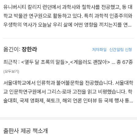
랙풋족의 소 떼를 직접적으로 희생시켰고, 블랙풋족의 영
유니버시티 칼리지 런던에서 과학사와 철학사를 전공했고, 동 대
더 높은 효율성을 추구하려는 것이건, 효율성을 거부하려는 것이
학교 박물관 연구원으로 활동하고 있다. 특히 과학적 인종주의와
건, 또는 효율성에서 벗어나려는 것이건 간에, 우리는 끊임없이
우생학의 역사가 오늘날 우리 삶에 어떤 영향을 끼치는지를 연구
효율성에 집착한다. 식민화된 지역 전반에서 나타나듯이, 테일러
한다. 팟캐스트, TV, 라디오 등에서 대중과 활발히 접촉하며, 권
의 사상 속에도 일부 노동자가 다른 노동자들보다 우월하다는 생
력이 조작하고 숨긴 역사를 알리기 위해 힘쓰고 있다. 첫 책 『세계
각이 내재적으로 자리 잡고 있었다. 결함도 있고 착취를 일삼는
옮긴이:
장한라
저자파일
신간알림 신청
를 움직인 열 가지 프레임』은 세계사를 연대, 사건, 인물과 같은
시스템이었으나, 이 시스템에 적합하지 않은 사람들은 아예 부적
기존의 주제가 아닌 개념과 생각을 중심으로 풀어내며 역사 분야
합한 인간으로 취급되었다. 서양 문명의 역사 속에서 이 사상은
최근작 :
<열두 달 초록의 말들>
,
<게을러도 괜찮아>
… 총 67종
에 신선한 바람을 불러일으켰다. 또한 ‘서구 중심주의’라는 그 역
공간과 시간을 넘어 확장되었다.
(모두보기)
사적 중요성에 비해 진부하고 낡은 것이라 간주되던 메시지를 ‘프
6장 ‘시간은 돈이다’
서울대학교에서 인류학과 불어불문학을 전공했습니다. 서울대학
레임’과 연관시키며, 서구 세계가 만든 거대한 억압과 착취의 구
교 인문학연구원에서 그리스·로마 고전을 읽고 비평했습니다. 학
조가 역사에, 그리고 우리 머릿속에 얼마나 깊이 각인되어 있는지
술대회, 국제 영화제, 북토크, 해외 언론 인터뷰 등 국제 행사 통
통렬하게 밝혀내어 찬사를 받았다.
역과 사회과학 분야 논문 번역을 맡으며, 서울대학교 교수 및 명
예교수의 영어 코치를 담당하고 있습니다. 우리말로 옮긴 책으로
『이렇게나 놀라운 우주라니!』, 『접근 금지 가족』, 『청소년을 위한
출판사 제공 책소개
뇌 사전』, 『학교 폭력에 관한 모든 질문』, 『사진과 그림으로 보는