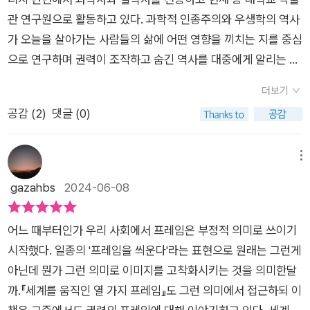
하나가 세상을, 세상을 바라보는 프레임을 바꿀 수야 없겠으나,
고났기 때문이라는 주장을 이어갔다. 교육 과 문자20세기에 유
육은 서로 다르다는 이야기로 시작해 중립적 교육이라는 환상을
을 한 장씩 넘겨보고 싶으신 분들께 적극 추천드립니다.​​​​​​​* 출판사
관 연구원으로 활동하고 있다. 과학적 인종주의와 우생학의 역사
세상을 바라보는 방식, 또 서양 위주의 질서에 이미 길들여진 나
럽 국가들이 과거의 식민지 에서 철수하면서 표면적으로는 자유
넘어 교육의 핵심이 무엇인지에 이른다. 3장은 특히나 흥미로웠
로부터 책을 증정 받아 직접 읽고 주관적으로 작성했습니다.
가 오늘을 살아가는 사람들의 삶에 어떤 영향을 끼치는 지를 중심
를 성찰해보기에도 좋은 책이었다.
롭고 독립적인 국가로 남겨 두는 것처럼 보였다. 웅구기 와 티옹
는데, 셰익스피어가 쓴 것으로 알려진 연극과 시를 누군가 다른
으로 연구하며 권력이 조작하고 숨긴 역사를 대중에게 알리는 데
오와 에드워드 사이드 같은 문화이론가들은 서양인들을 문명의
사람이 섰다고 발표한 연구들이 상당히 많이 존재한다는 것으로
힘쓰고 있다.​​『세계를 움직인 열 가지 프레임』은 저자가 펴낸 첫
정점으로 유지하는 서양 교육 모델은 여전히 뒤에 남아 있다고 지
더보기
시작해 대문호를 둘러싼 음모론에 대한 이야기들이 나오기 때문
책이다. 세계사를 사건 또는 인물 중심으로 펼치지 않고 상식처럼
적했다. 이들은 라틴어, 고대 그리스어, 영어가 어째서 단순히 중
공감 (
2
)
댓글 (0)
이다. 역사학자, 사회학자, 인류학자가 변태적으로 집착하는 대상
널리 퍼져있는 개념과 생각을 중심으로 풀어내 신선한 바람을 불
립적인 국제어(일련의 유용한 공통어들)가 아니라, 사상과 생각
이 있다면 바로 '글'이라고 하면서 모든 것을 표현하는 게 가능한
러일으켰다고 소개하고 있다. 나 역시 당연한 통념 이면의 숨은
을 통제하는 복합적이고 섬세한 도구가 되는지를 보여주었다. 문
마법 같은 수단인 '글'에 대해 잉카 문명부터 시작해 두루 살펴본
의미에 대해 생각해 본 적 있는지 묻는 책 소개에 큰 흥미를 느꼈
메뉴
화는 싸움에서 이기고 깃발을 꽃는 것과 마찬가지로 제국주의의
다. 이후 법과 정의, 민주주의의 역사, 시간과 국민에 대한 개념,
다.​​‘역사적인 주장을 보이는 그대로 받아들이지 않는 것이 역사학
gazahbs
2024-06-08
한 형태다. 그러니 식민지가 되는 것은 단순히 땅만이 아니다. 사
예술과 문화유산, 죽음 문화의 변천사, 그리고 공동선과 개인의
자의 역할’(16쪽)이기에 저자는 그간 서양이 만들어 낸 ‘문명’과
람들의 정신도 식민지가 되는 것이다. 법 - 마스나 카르타 법이 지
행복에 대해 살펴본다. 어떤 역사 책에서도 다루지 않는 관점으로
그것을 떠받친 온갖 이상과 진보적 가치들 중 널리 알려진 10가
닌 추상적인 속성은 정의도 추상적인 세상 속에 있는 것처럼 보이
어느 때부터인가 우리 사회에서 프레임은 부정적 의미로 쓰이기
세계를 바라보는 이야기라 매우 흥미롭게 읽었다. 이 책은 근대화
지를 뽑아 분석한다. ‘서양 문명이란 현실을 누르고 브랜딩에 성
도록 만든다. 민주주의<- 하루데노사우니 하우테노사우니Haud
시작했다. 일종의 '프레임을 씌운다'라는 표현으로 원래는 그런게
과정에서 서구 세계가 만든 거대한 억압과 착취의 구조를 통해 역
공한 사례’(17쪽)이자 단순한 결과물이 아닌 ‘문명화라는 사명’을
enowaune‘(정착형 식민주의자들은 이로쿼이 연합 hoqwuois
아닌데 뭔가 그런 의미로 이미지를 고착화시키는 것을 의미한달
사를 바라보는 새로운 관점을 제시하고 있다. 역사를 보는 자신만
내세운 식민 국가들의 비전이자 변명에 불과했음을 밝혀나간다.​
teaguc이라고 불렀다)는 공통의 정치적 이해관계를 위해 함 께
까.『세계를 움직인 열 가지 프레임』도 그런 의미에서 접근하되 이
의 관점을 얻고 싶다면, 권력의 프레임에서 벗어나 다른 세상을
문명화된 그 모든 것들의 반대편에는 동전의 양면처럼 비문명적
모인 북아메리카 지역의 다양한 토착민족 연합이었다. 처음 에는