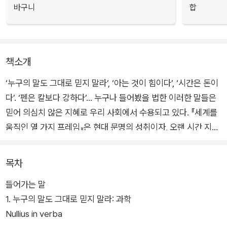
바구니
합
책소개
‘누구의 말도 그대로 믿지 말라’, ‘아는 것이 힘이다’, ‘시간은 돈이
다’. ‘펜은 칼보다 강하다’… 누구나 들어봤을 법한 이러한 말들은
믿어 의심치 않은 지혜로 우리 사회에서 수용되고 있다. 『세계를
움직인 열 가지 프레임』은 현대 문명의 성취이자, 오랜 시간 지켜
온 신념으로 공유되는 열 가지 핵심 가치의 이면을 살펴보며, 역
사와 우리의 생각에 어떤 영향을 끼쳤는지 파헤친다.
목차
들어가는 말
과학은 가치중립적인 이성의 최고봉이고, 교육은 우리를 인간답
1. 누구의 말도 그대로 믿지 말라: 과학
게 만드는 교양의 중심이며, 시간은 효율적으로 활용해 가치를 창
Nullius in verba
출할 수 있는 자원, 글은 모든 생각과 사건을 표현할 수 있는 마법