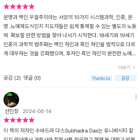
말이다. 그렇지만 이 모든 얘기 외에도 클레리지스 호텔 스위트룸
로 서술하고 있습니다. 그리고 서양 문명의 양식들이 전 세계에
이라는 것에 대해 의심하고 있었다. 인간의 내면 속 불안의 실체
때문에 그런줄로만 알았다. 그러나 마그나 카르타는 여러번 수정
212호 이야기 속에는 우리가 흥미를 품을 만한, 그리고 지금 논
끼친 영향들과, 그 안에 숨어 있었던 잔혹한 역사들부터 황당한
와 그 불안이 가하는 인간의 욕구와 본성에 대해서, 깊이 파고들
이 되었는데 그 어떤 버전을 보더라도 엄청난 특권을 지닌 아주
문명과 백인 우월주의라는 서양의 10가지 시스템과학, 인종, 문
의하고 있는 주제와 관련된 또 다른 요소가 있다. 바로 국민이다.
세부사항까지 다양하게 독자들에게 소개해 주고 있는 듯합니다.
었고, 애이브러햄 매슬로는 '매스로의 요구단계설' 을 써서, 인간
소수의 사람들 사이의 계약일 뿐이라고 한다. 게다가 마그나 카르
명 .노예제도식민지 지도자들은 쉽게 통제할 수 있는 별도의 노동
p.256~257대부분의 세계사를 다루고 있는 책들이 연
우리가 이전에는 알지 못했던 세계사 내용들을 확인할 수 있어서
의 행동의 근원에 대해 하나하나 해체하고자 하였다.
타는 ‘대헌장’이라고 번역되는데, ‘대’라면 상대적으로 ‘작은’ 헌
력 확보할 만한 방법을 찾아 나서기 시작한다. 18세기와 19세기
대, 사건, 인물과 같은 주제를 다루고 있는 반면에, 이 책은 개념
당연히 '아 그랬구나~!' 하면서 넘어갔던 역사 속 이야기도 다시
장도 있다는 말이고, 그게 ‘삼림헌장’이라는 것도 알았다. 너무나
인종의 과학적 범주화는 백인 하인과 흑인 하인을 법적으로 다르
과 생각을 중심으로 이야기를 풀어내고 있어 신선했다. 서양 문명
돌아보고 새로운 시각으로 만날 수 있게끔 해 준다고 볼 수 있습
이런쪽에 문외한이라 나는 이 ‘삼림헌장’이라는 것도 처음알게되
게 대우하는 것을 강화했으며, 후자인 흑인 하인의 완전한 노예화
의 역사적 기원을 추적해 거짓말이 지탱하고 있던 세계사라는 파
니다. 과학, 교육, 문자, 법, 민주주의 등을 포함해 총 10장으로 이
었는데, 1971년에 폐지되었음에도 불구하고 그 한참 전에 이미
와 시민권 박탈을 옹호했던 초기의 법(특히 1661년 바베이도 스
격적인 이야기를 들려주고 있으니 말이다. 1장에서 다루고 있는
루어져 있고 각 테마들의 소재가 가지고 있는 다양한 이야기가 풍
더보기
시야에서 사라져 버렸다고 했다. 소수의 특권층을 위해 수많은 사
섬에서 실행되고, 이후 버지니아주에서도 실행된 노예 규약)을
것은 과학이다. 그런데 전혀 예상치 못했던 내용이었는데, '인
성하게 뿜어져 나오는 듯합니다. ​​마치 한 편의 긴 TED 강의를 보
공감 (
2
)
댓글 (0)
람들의 삶이 고려되지 않는 것, 우리가 기대하는 정의의 모습이라
강 화했다. 아프리카인이 더 못한 존재라고, 즉 과학적으로 평등
종'이라는 개념을 정립하는 데 과학과 합리적 사고라는 마법이 어
는 것처럼 유쾌하면서도 잔혹하고, 진지하면서도 황당한 세계사
는 것이 실제 법이 작동하는 방식과 다르다는 것은 지금도 일어나
하 지 않고, 인종적으로 열등한 존재라고 입증함으로써, 이들을
떻게 사용되었는지에 대한 이야기가 우생학을 거쳐 홀로코스트
속 이야기를 만나볼 수 있었습니다. 그리고 '현대 문명의 본질과
고 있는 일이기에, 현 상황에 견주어 분노를 자아내기에 충분하
노 예로 삼고 인간성을 말살시켜 재산으로 여기는 행동을 정당화
메뉴
유대인 학살로 이어졌기 때문이다. 인종적 특징으로서의 문명이
허상을 꿰뚫는'다는 이 책의 부제처럼, 과학사와 철학을 전공한
다. 이 책을 읽으며 수많은 곳에 밑줄을 긋고 메모를 했다. 다시
할 수가 있었다. 식민주의자식민지의 경제적이고 사회적 인 구조
선인장
2024-06-14
겉으로 보기에는 객관적인 과학적 진리라는 사실이 이른바 문명
저자 '수바드라 다스'는 서구 중심주의와 서양 문명 하의 과학과
들추어보니 분노의(?) 별표와 느낌표도 가득하다. 문화는 싸움에
가 제국 군대의 전투화 아래 젖겨 나가면서, 서양 과학자들은 식
사회라는 곳 도처에서 보이는 사회적 불평등의 존재 이유에 대한
철학 사상들을 기반으로 이야기를 풀어 나가고 있는데요. 우리의
서 이기고 깃발을 꽂는 것과 마찬가지로 제국주의의 한 형태라는
민지 사람들이 그렇게 된 까닭은 식민주의적 폭력,억압,. 그리고
답이 되어준다니... 커튼으로 가리고 있던 세계의 한 단면을 마주
삶과 지난 역사를 좀 더 철학적이고 깊은 시각으로 이해할 수 있
이 책의 저자인 수바드라 다스Subhadra Das는 유니버시티 칼
것, 사람들의 정신도 식민지가 된다는 저자의 말에 공감한다. 나
자신들의 ‘과학‘ 때문이라기보다는, 그들이 화실히 열등 하게 타
한 듯한 기분이 들었다. 2장에서는 이론으로서의 교육과 실제 교
고 생각할 거리를 많이 주는 책이었습니다. 여유로운 주말에 책장
리지 런던에서 과학사와 철학사를 전공하고 현재 동 대학교 박물