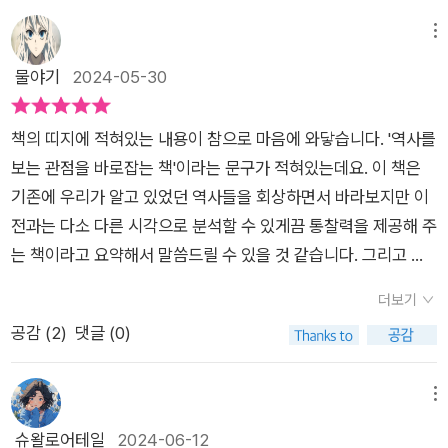
세계사를 연대, 사건, 인물 과 같은 주제가 아니라, 인간의 생각,
다스’는 그 이름에서 느껴지듯, ‘인도계’ 영국인이다. 본인을 갈색
대해 이야기하는 책이기도 하다. 셰익스피어를 둘러싼 음모론, 잉
프레임에 따라서, 흘러 간다는 것이 매우 독특하다. 책을 읽으면,
피부인 사람 가운데 제일 백인스러운 사람이라고 자조섞인 표현
메뉴
카제국의 문자가 역사에서 삭제된 이유, 불평등과 불공정함으로
내 생각과 관점, 프레임,진실이라 생각했던 당연한 것들에 대해
을 하는데, 실은 외국에서 조금이라도 살아본 사람이라면 다 공감
물야기
2024-05-30
가득 찬 세상, 단 한 번도 국민에게 권력이 주어진 적이 없었던 민
서,새롭게 말하고 있었다. 미개인이라는 것과 문명인이라는 것에
하지 싶다. 그 나라에서 태어나서 언어나 문화에 전혀 이질감이
주주의라는 허상, 과학을 독차지한 자들, 서구의 시간 개념이라는
대해서,우리 스스로 새롭게 해야 할 때이다. 서구 세계가 만든 거
없는 사람이더라도, 겉모습이 서양인이 아닌 경우 ‘어디서 왔
덫 등 우리가 문명화의 증거라 믿었던 것들, 아무런 의심 없이 수
책의 띠지에 적혀있는 내용이 참으로 마음에 와닿습니다. '역사를
대한 억압과 착취의 구조는 서양 문명과 동양 문명을 구분하였으
냐’는 질문을 꼭 받는것처럼. 의도가 빤한 질문이지만 모르는 척,
용했던 가치들 속에 어떤 권력의 프레임이 숨겨져 있는지 알게 된
보는 관점을 바로잡는 책'이라는 문구가 적혀있는데요. 이 책은
며, 그것이 우리에게 낯설게 느껴지고 있었다. 문명에 대해서, 18
내가 살고 있는 도시를 얘기하면, 그게 아니라 ‘진짜’ 어느 나라
다면 놀랄 수밖에 없을 것이다. 우리가 세운 문명화의 기준이 어
기존에 우리가 알고 있었던 역사들을 회상하면서 바라보지만 이
90 년에 쓰여진 책 『황금 가지』에 대해서, '야만' 에서 '원시'로 ,'다
사람인지를 (ethnicity) 다시 한번 물어오는, 놀라울 정도로 반복
디에서 비롯되었는지, 누가 확립했으며, 결정적으로 누가 이익을
전과는 다소 다른 시각으로 분석할 수 있게끔 통찰력을 제공해 주
시 '문명'으로 이행하는 것에 대한 이론을 정립하였고,그것이 지
되고 많은 사람들이 겪는 그 질문. 그래서 이 책을 읽다보면 화가
보고 있는지 말이다. 이 재밌는 이야기를 망치는 것 같아 아쉽지
는 책이라고 요약해서 말씀드릴 수 있을 것 같습니다. 그리고 그
금까지 이어져 왔다. 우리 앞에 놓여진 종교,문화, 문명은 이렇게
나기도 한다. 모든 판단 기준이 놀랍도록 서양 중심이고, 그마저
만 사실관계를 확실히 하는 게 역사학자인 나의 임무다. 클레리지
전에는 아무도 말해주지 않았던 세계사 곳곳의 숨겨진 이야기들
만들어졌고, 신념처럼 굳어졌다.제국에 대해서, 국민에 대해서 논
도 소수의, 특권을 가진 사람들을 위주로 하므로. ‘서양문명이란,
더보기
스 호텔의 스위트룸이 하루 동안 유고슬라비아가 되었다는 사실
의 베일을 걷어내주는 역할도 해 주는 책이었습니다. 대략적인 역
하고 있다. 이 책의 마지막에는 공동선을 다루고 있다. 프로이트
현실을 누르고 브랜딩에 성공한 사례’라는 표현이 와 닿는다. 특
공감 (
2
)
댓글 (0)
을 입증하는 기록은 아무것도 없다. 내가 보기에 이 이야기는 기
사의 흐름은 알지만 그 안의 세부적인 내용들을 조금 더 깊은 시
가 쓴 『문명 속의 불만』이 나오고 있다. 프로이트는 자신이 쓴 책
히 법과 민주주의에 대한 글을 읽을때는 약간 화가 나기도 했다.
껏해야 희한한 동화 정도로 보인다. 난관에 부닥친 왕족이라는 전
각으로 눈여겨 보고 싶으신 분이 있다면 이 책을 읽어보시는 것을
을 통해서, 프로이트 본이에 대해 많은 것을 적어 놓았다. 그가 쓴
예를들어 ‘마그나 카르타’는 정의와 평등이라는 보편적인 관념을
형적인 등장인물들이, 국민적인 영웅이자 요정인 대부의 너그러
추천드리고 싶습니다. ​​말머리에서도 책의 의도를 먼저 살펴볼 수
메뉴
책은 프로이트 자신의 직감과 개인적인 해석을 바탕으로 썼으며,
옹호하는 문서가 아니라고 한다. 그런데 모두의 자유와 평등이라
운 변덕 덕분에 외교술이라는 마법을 통해서 구원받았다는 동화
있는 것처럼 이 책은 주로 서양 문명(그 중에서도 영국)을 중심으
슈왈로어테일
2024-06-12
프로이트는 인간을 야만인이라 생각하였으며, 인간이 만든 문명
는 이상을 상징하는 텍스트로 추앙받았고, 나 또한 그렇게 배웠기