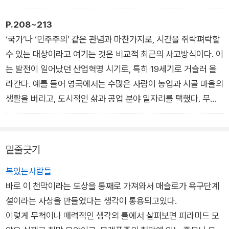
그 안에서 우리 인류는 토론의 대상이 되었다. 그러면서 토론 질
권력을 확고히 다지는 데에도 핵심 역할을 할 도구였다. (…)
지역에서 알고 있는 문자, 그러니까 종이에 쓰인 흔적은 없었지
문을 계속 던질 만한 자격이 있다고 자청하는 문명적인 사람들은
1960년대 말에서 1970년대 초 무렵, 몇몇 문서가 연달아 유출되
만, 매듭을 지은 실을 사용하는 ‘키푸(khipu)’라는 고유한 기록 시
P.208~213
설 자리가 생겼다. (…) 과학, 인종, 문명이 강력하게 결합한 결과,
며 영국 교육 시스템에 포함되어 있는 저열한 모방품을 폭로했다.
스템이 있었다. 비교적 최근까지도, 그러니까 누군가 굳이 키푸에
‘국가’나 ‘민주주의’ 같은 관념과 마찬가지로, 시간을 쥐락펴락할
비서구인들은 단순히 이해하기 힘든, 알 수 없는 행동을 하는 것
이 가운데 하나는 ‘헤링게이 종합 중등 학교’(1969년)라는 보고
관해 생각해보기 전까지는, 키푸는 일반적으로 수를 세거나 계산
수 있는 대상이라고 여기는 것은 비교적 최근의 사고방식이다. 이
처럼 ‘읽혔을’ 뿐인지도 모르는 때조차도, 과학적으로 봤을 때 뼛
서로, 저자의 이름을 따서 일반적으로는 덜튼 보고서라고 부른다.
할 때 쓰는 기초적인 시스템이라 여겨졌다. 메소포타미아의 초기
는 발전이 일어났던 산업혁명 시기로, 특히 19세기로 거슬러 올
속부터 글러먹었다는 의미가 되어버린 것이었다.
이 보고서는 북부 런던의 흑인 지역 공동체에 실망과 분노를 불러
설형문자가 그랬던 것처럼 말이다. 그렇지만 최근 10년 동안 이
라간다. 예를 들어 영국에서는 수많은 사람이 농업과 시골 마을의
그러다 보니, 이제 인류라는 질문에 대한 대답은 한 가지 특정한
일으켰다. 서인도 제도 출신 학생들이 많이 다니는 학교는 교육
뤄진 연구들은 잉카의 키푸가 사실은 오늘날 우리가 알고 있는 전
생활을 버리고, 도시적인 삶과 공업 분야 일자리를 택했다. 무엇
방식으로만 입증할 수 있게 되었다. 과학 그 자체의 방법을 통해
수준을 낮춰야 한다고 밝혔던 것이다. 이 아이들은 일반적으로 백
세계 여느 문자만큼이나 복합적인 기록 시스템이라는 것을 밝혀
보다도 벌이가 훨씬 좋았다. 산업화는 서양 역사에서 핵심적인 발
서만 말이다. 비서구 지역 출신인 사람들, 특히 인종적으로 백인
인 영국 학생들보다 IQ가 훨씬 낮다고 여겨지기 때문이었다. 그
냈다. (…)
전이었다. 이것이 가능했던 까닭은 노예 노동과 전 세계 식민지에
으로 취급되지 않는 사람들이 자신들도 인간이라고 얘기한다면
리고 후속 보고서인 ‘통합 교육 관련 교육 위원회 보고서’는 헤링
스페인 정복자들도 키푸에 관해 알고 있었다. 잉카 출신 어머니와
서 얻은 이익의 공이 크다. 식민지 주민들은 먼저 제조업에 필요
밑줄긋기
그 말을 있는 그대로 받아들일 리 없다. 그 사람들을 믿을 책임이
게이 의회가 학생들의 학습 능력에 따라 자치구 내의 학교들을 구
스페인 정복자 출신 아버지 사이에서 태어난 아들인, 초기의 ‘제3
한 원자재에 접근하도록 해주는 노동력 구실을, 그다음에는 완성
우리에게 있는 것이 아니라, 이 말이 사실이라는 것을 증명해야
분할 것을 권고했다. (…)
복있는사람들
문화 아이’였던 잉카 가르실라소 데 라 베가는 잉카인들이 “셀 수
품을 판매할 수 있는 시장 구실을 했다. 이윤과 발전을 끝없이 가
하는 책임이 그 사람들에게 있는 것이다. 인종은 논쟁의 대상이
이 시점은 프랜시스 골턴이 세상을 뜬 지 48년 뒤이긴 하지만, 이
바로 이 천막이라는 도상을 통째로 가져와서 매슬로가 욕구단계
있는 것은 무엇이든 매듭으로 기록했다. 심지어는 전투와 싸움,
져다주는 괜찮은 방법이었다. 당연한 얘기겠지만, 식민지가 사라
아니며, 그 연장선상에서 인종차별주의자들과 논쟁을 벌이는 일
런 조치를 그가 찬성했을 것이라고 말해도 무방하다고 생각한다.
설이라는 사상을 만들었다는 생각이 통용되고있다.
잉카를 방문한 모든 대사들, 그리고 그들이 남긴 모든 연설과 언
지지만 않는다면 말이다(그리고 우리가 뒤늦게야 인정하게 되었
도 사실상 무의미하다. 인종차별주의자들은 인종은 실제로 존재
우생학적 원칙을 바탕으로 운영하는 국가라는 골턴의 비전에서
이렇게 무척이나 매력적인 생각의 틀에서 살펴보면 피라미드 모
쟁까지도 말이다”라고 1609년에 적었다. 키푸 묶음을 읽는 사람
지만, 원자재가 다 떨어지지만 않는다면 말이다).
한다고 믿게끔 만들 것이며, 과학이 이들의 알리바이다. 과학은