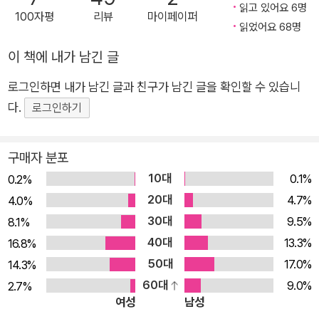
읽고 있어요 6명
100자평
리뷰
마이페이퍼
화의 기본으로 간주한다. 자연스럽게 이를 갖추지 못한 사회, 사
읽었어요 68명
람은 야만적이고 미개하다고 간주한다. 근본적인 질문은 여기서
이 책에 내가 남긴 글
나온다. 우리 머릿속에 깊이 박힌 ‘과학’, ‘교육’, ‘글’, ‘시간’ 등의
개념은 어디에서 비롯되었는가? 우리가 세운 문명화의 기준은
로그인하면 내가 남긴 글과 친구가 남긴 글을 확인할 수 있습니
어디에서 비롯되었는가? 누가 확립했으며, 결정적으로 누가 이
다.
로그인하기
익을 보고 있는가? 근사하고 당연해 보이는 가치들은 제국주의
와 자본주의의 태동과 함께 모양을 갖추고 발전하며, ‘서양’이 세
구매자 분포
계를 지배하는 과정의 결정적 도구로 활용되었다. 그들이 짜놓은
10대
0.1%
0.2%
권력 게임의 중심엔 ‘문명과 야만’이 자리 잡고 있다. 이 책은 현
20대
4.7%
4.0%
대 문명을 지탱하는 열 가지 핵심 가치의 생성 과정을 탐구하며,
30대
9.5%
8.1%
서구 권력이 어떻게 자신들의 프레임을 활용해 세계를 문명과 야
40대
13.3%
16.8%
만으로 나누고, 억압과 착취의 역사를 펼쳤는지 파헤친다. 과학을
50대
17.0%
14.3%
독차지한 자들은 누구인가? ‘고전’은 누가 결정하며, 어떻게 제국
60대
9.0%
2.7%
주의의 비전이 되었나? 피라미드는 외계인이 지었다는 말에 숨
여성
남성
겨진 뜻은? 시간은 왜 우리를 걷잡을 수 없이 조여오는가? 잉카