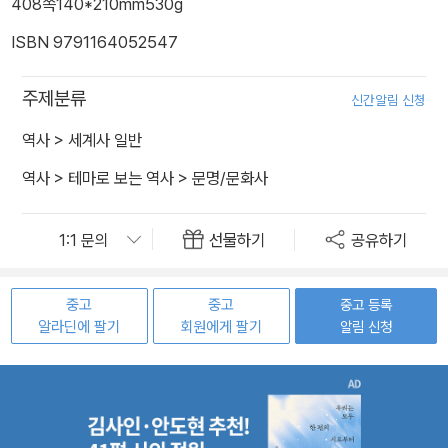
408쪽
140*210mm
530g
ISBN 9791164052547
주제분류
신간알림 신청
역사
>
세계사 일반
역사
>
테마로 보는 역사
>
문명/문화사
선물하기
공유하기
중고
중고
중고 등록
알라딘에 팔기
회원에게 팔기
알림 신청