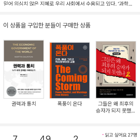
믿어 의심치 않은 지혜로 우리 사회에서 수용되고 있다. ‘과학의
합리성’, ‘교육의 힘’, ‘시간의 중요성’, ‘글의 영향력’ 등을 대표하는
보편적인 신념들은 현대 문명의 성취이자, 우리 사회의 핵심 가치
이 상품을 구입한 분들이 구매한 상품
로 공유된다. 하지만 이를 순수하게 옳은 것으로만 생각해도 될
까? 오히려 너무 당연하게 무비판적으로 수용하여, 그 안에 깃든
역사적 의미를 들여다보는 것을 방해하는 것이 아닐까? 『세계를
움직인 열 가지 프레임』은 이러한 문제의식에서 시작한다. 현대
문명의 성취이자, 오랜 시간 지켜온 신념으로 공유되는 열 가지
핵심 가치의 이면을 살펴보며, 이 강력한 말들 속에 어떤 ‘권력’의
프레임이 숨겨져 있는지, 역사와 우리의 생각에 어떤 영향을 끼쳤
는지 살펴본다. 과학, 교육, 민주주의부터 시간, 예술, 죽음까지
열 가지 프레임을 격파하며 세계를 보는 나만의 관점을 되찾는다!
권력과 통치
폭풍이 온다
그들은 왜 최후의
승자가 되지 못했나
과학은 가치중립적인 이성의 최고봉이고, 교육은 우리를 인간답
2
게 만드는 교양의 중심이며, 시간은 효율적으로 활용해 가치를 창
출할 수 있는 자원, 글은 모든 생각과 사건을 표현할 수 있는 마법
읽고 싶어요 27명
7
49
2
의 도구… 이것이 우리의 보편적 생각으로 이를 갖추는 것을 문명