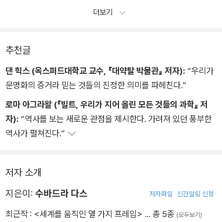
1년 그레이트 짐바브웨를 방문했을 때 이 유적지는 이 지역 사람
가 일군 혁신 덕분에 “과학적 경영의 아버지”라는 명성을 얻게
서 시작해서 노력을 통해 사회 속 위치를 높인다는 것이다. 표면
인 신디 블렉스톡은 이렇게 설명한다. ˝캐나다 원주민들은 자신
더보기
들이 아니라 1,500년이나 앞서 살았으며 8,000킬로미터나 멀리
되었다. (…)
적으로 살펴보면 이는 능력주의 사회를 이루는 완벽한 기초인 것
라이언 헤비 헤드는 이렇게 말한다. ˝제일 꼭대기에 있는 부부
들의 행동이 ‘일곱 세대‘에 어떤 영향을 끼칠지를 바탕으로 바라
떨어진 곳에 살았던 성서 시대 사람들이 지었을 가능성이 더 크다
그리고 테일러의 사상은 그 당시부터 오늘날에 이르기까지 은유
만 같다. 모두가 평등한 만큼 열심히 노력하면 그에 따라 성취
인 자아실현을 보면, 이 모델은 거의 들림없이 블래풋 공동체에
봅니다. 이는 곧 한 사람의 행동은 과거 일곱 세대의경험에 영향
고 주장했다. 그는 이렇게 적었다. “그곳에는 한때 문명화된 국가
적인 차원에서 모든 경영대학의 기반이 되었다. 여느 수많은 경우
를 이루고 보상을 받을 것이다. 그렇지만 앞
서 왔다는 생각이 듭니다. 건강한 인간이 된다는 것은 어떤 의미
추천글
을 받으며, 앞으로 일곱 세대에 걸쳐 끼칠 영향을 고러해서 일어
가 있었을 것이다.” 그리고 물론 이 문명은 아프리카 지역의 문명
와 마찬가지로, 그 어떤 문제건 간에 해결책은 과학인 것이다. 제
인가에 대한 매슬로의 생각은 그가 그곳에서 6주를 보내는 동
난다는 의미입니다.˝
댄 힉스 (옥스퍼드대학교 교수, 『대약탈 박물관』 저자):
“우리가
일 리 없었다. 이와 같은 시각은 인종차별주의를 함축하고 있으
국주의는 식민지 주민들을 원자재의 원천이자 새로운 시장으로
안 바뀌었으며, 남은 인생의 상당 부분을 블랙풋 공동체에서는어
블랙풋족의 세계관에서 개인이 지닌 진정한 힘이란 공동체의 집
문명화의 증거라 믿는 것들의 진정한 의미를 파헤친다.”
며, 과거의 서구 문명에 대해서는 이런 주장을 결코 하지 않는다.
취급했던 한편, 테일러의 효율성 패러다임은 모든 곳에 있는 노동
떤 일이 일어났던 것이며, 그 사람들은 어떻게 그런 관념은 발전
합적인 힘에 기여하는 것이다.
오늘날의 튀르키예에 있는 에페수스 신전이나, 아테네에 있는 파
로마 아그라왈 (『빌트, 우리가 지어 올린 모든 것들의 과학』 저
자들을 기계처럼 취급했다. 노동자들은 이런 점을 금세 알아챘다.
시킬 수 있었는지를 파악하는 데에 할애했습니다.˝
르테논 신전이나, 로마에 있는 콜로세움을 외계인이 지었다고 하
자):
“역사를 보는 새로운 관점을 제시한다. 가려져 있던 풍부한
책이 출간되었던 해, 테일러가 보스턴 중앙 노동조합에서 연설을
매슬로는 우리가 할 수 있는 최선의 모습이 되고자 노력한때 가
는 사람은 한 명도 없다. 인종차별주의라는 동전 한 개의 반대편
역사가 펼쳐진다.”
하는데, 한 조합원이 그를 따로 불러냈다. 그는 이렇게 말했다.
장 행복하다고 주장했다. 적어도 관리 매뉴얼에 나오는 매슬로
삭제된 진실
을 보면, 이와 같은 초기 문명이 도처에 널려 있으니, 분명히 ‘어
“당신은 그걸 과학적 경영이라고 할지 모르지만, 저는 그걸 과학
의 주장은 그렇다. 실제로 매슬로가 얘기한 내용은 달랐는데 관
딘가에는’ 백인이 있었을 것이라 생각하며 사라진 고대의 백인을
적 몰아가기라고 불러요.” 테일러의 방법은 효율성과 생산성을
리 매뉴얼에는 이런 내용이 실리지 않았다. 매슬로는 블랙
매슬로가 시크시카에서 보내면서 관찰했던 또 다른 점 하나는블
저자 소개
찾아 일생을 바친 연구자들이 있다.
높였을지는 모르나, 사람들을 만신창이가 되도록 혹사시켰다. 노
랙풋족의 이웃이었던 백인 정착민들의 노골적인 인종차별이있
3장 ‘펜은 칼보다 강하다’
동자들이 이런 식으로 착취를 당하지 않도록 나서야겠다고 마음
지은이:
수바드라 다스
다. 출입이 제한되어 있던 블랙풋족의 땅을 앞서 몇십 년 동안끊
저자파일
신간알림 신청
을 먹었을 무렵에는 이미 때가 너무 늦었다. 과학적 경영은 서양
임없이 침범하는 사람들이 있었다. 이들은 그동안 번성해왔던 블
최근작 :
<세계를 움직인 열 가지 프레임>
… 총 5종
(모두보기)
의 주류적인 사고방식에 스며들었고, 지금도 계속 스며들고 있다.