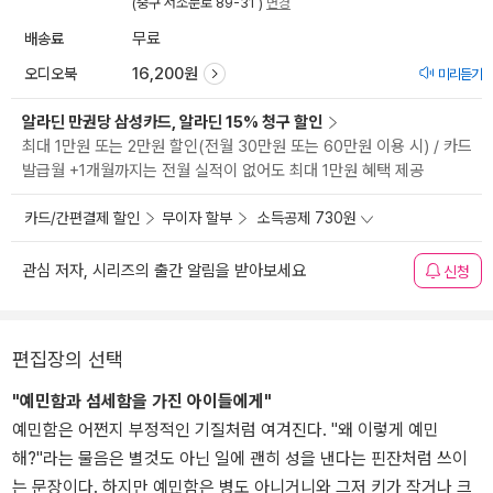
(중구 서소문로 89-31 )
변경
배송료
무료
오디오북
16,200원
미리듣기
알라딘 만권당 삼성카드, 알라딘 15% 청구 할인
최대 1만원 또는 2만원 할인(전월 30만원 또는 60만원 이용 시) / 카드
발급월 +1개월까지는 전월 실적이 없어도 최대 1만원 혜택 제공
카드/간편결제 할인
무이자 할부
소득공제 730원
관심 저자, 시리즈의 출간 알림을 받아보세요
신청
편집장의 선택
"예민함과 섬세함을 가진 아이들에게"
예민함은 어쩐지 부정적인 기질처럼 여겨진다. "왜 이렇게 예민
해?"라는 물음은 별것도 아닌 일에 괜히 성을 낸다는 핀잔처럼 쓰이
는 문장이다. 하지만 예민함은 병도 아니거니와 그저 키가 작거나 크