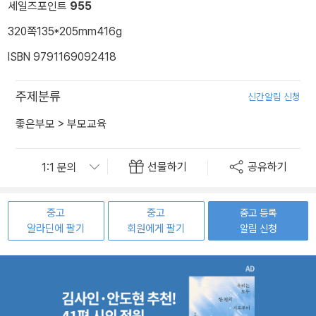
세일즈포인트
955
320쪽
135*205mm
416g
ISBN 9791169092418
주제분류
신간알림 신청
좋은부모
>
부모교육
선물하기
공유하기
중고
중고
중고 등록
알라딘에 팔기
회원에게 팔기
알림 신청