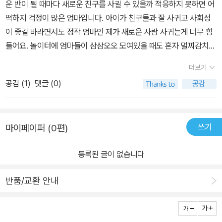
운 반이 될 때마다 새로운 친구를 사귈 수 있을까 적응하지 못하면 어
떡하지 걱정이 많은 엄마입니다. 아이가 친구들과 잘 사귀고 사회성
이 좋길 바라면서도 정작 엄마인 제가 새로운 사람 사귀는게 너무 힘
들어요. 놀이터에 엄마들이 삼삼오오 모여있을 때도 혼자 멀찌감치
떨어져서 누가 말이나 걸까 전전긍긍 하고 있는 모습이 저인데요. 사
더보기
실 저는 이 책을 읽기 전까지 제가 예민하다고 생각하지 못하고 우리
공감 (
1
)
댓글 (0)
애는 누굴 닮아 이렇게 예민할까만 생각했어요. 그런데 그냥 엄마인
저를 닮은 거였네요저 자신을 돌아보게 되네요. 이 책이 좋은 게 그렇
다고 엄마인 저 자신을 비난하거나 죄책감이 들게 하지는 않아요. 그
쓰기
마이페이퍼 (0편)
냥 우리 아이를 있는 그대로 바라볼 수 있도록 도와주고 엄마인 저 자
신도 돌아 볼 수 있어서 좋았어요.특히 최근에 인사이드 아웃2를 봐
등록된 글이 없습니다
서 인지 읽는 내내 불안했던 과거의 저를 다독일 수 있는 소중한 시간
었습니다.아이 때문에 읽긴 했지만 아이가 예민하지 않더라도 나 자
반품/교환 안내
신을 위로할 수 있어요. 한번씩 꼭 읽어보라고 추천하고 싶네요.