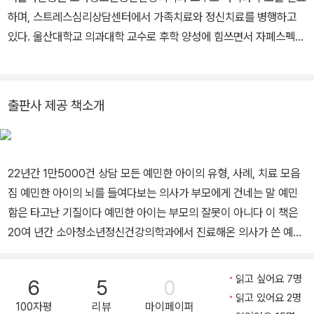
하며, 스트레스심리상담센터에서 가족치료와 정신치료를 병행하고
있다. 울산대학교 의과대학 교수로 후학 양성에 힘쓰면서 자폐스펙트
럼장애와 청소년 자살?자해 문제에 관심을 가지고 연구를 이어가고
있다. 《아이에게 딱 하나만 가르친다면, 자기 조절》, 《모든 아이는 예
민하다》, 《엄마의 마음이 자라는 시간》, 《육아 상담소: 발달》 등 다수
출판사 제공 책소개
의 책을 집필했다. 사춘기를 건너는 우리 아이에게 꼭 필요한 것은 무
엇일까? 24년간 진료실에서 수많은 청소년 자녀와 부모들을 만나온
저자는 그 답으로 ‘자기결정력’을 꼽는다. 자기결정력이란 스스로 판
22년간 1만5000건 상담 모든 예민한 아이의 유형, 사례, 치료 모읍
단하고 결정하고 행동하는 힘으로, 부모로부터 심리적으로 독립하며
짐 예민한 아이의 뇌를 들여다보는 의사가 부모에게 건네는 말 예민
자기 삶의 방향을 찾아가는 청소년기 아이들에게 반드시 필요한 능력
함은 타고난 기질이다 예민한 아이는 부모의 잘못이 아니다 이 책은
이다. 이 책을 쓰는 동안 고3 자녀의 학부모이기도 했던 저자는 전문
20여 년간 소아청소년정신건강의학과에서 진료해온 의사가 쓴 예민
성과 엄마의 경험을 더해 부모로서 불안을 내려놓는 방법과 아이의
한 아이의 유형, 사례, 치료 모음집이다. 사회는 그 속에서 살아가는
주도권을 존중하는 현실적인 방법들을 아낌없이 들려준다. 김효원 교
사람들에게 특정한 증상을 만들어낸다. 저자가 최근 10년간 진료실
수의 행복한 양육코칭 contents.premium.naver.com/mommin
읽고 싶어요 7명
6
5
0
에서 만난 아이 중 다수는 특히 ‘불안’을 호소했다. 이 아이들은 매우
d/knowledge 인스타그램 @missing_brookline
읽고 있어요 2명
100자평
리뷰
마이페이퍼
예민했는데, 어린이집, 유치원, 초등학교 진학 모두를 버거워했다. 무