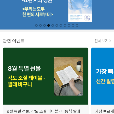
관련 이벤트
전체보기
8월 특별 선물. 각도 조절 테이블 · 이동식 빨래
가장 빠르게