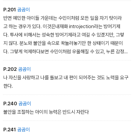
P.201
곰곰이
반면 예민한 아이들 가운데는 수민이처럼 모든 일을 자기 탓이라
고 하는 경우가 있다. 이것은내재화 introjection라는 방어기제
다. 투사에 비해서는 성숙한 방어기제라고 여길 수 있겠지만, 그렇
지 않다. 분노와 불안을 속으로 꾹눌러놓기만 한 상태이기 때문이
다. 그렇게 억제하다보면 수민이처럼 우울해질 수 있고, 누른 감정
이 어느 순간 폭발할 수도 있다. 문제가 생겼을 때는 이유가 무엇인
지, 어떤 사람과 어떤 요건들이 관계됐는지 알아보고, 내가 잘 몰랐
P.202
곰곰이
던 다른 이유는 없는지 찬찬히 살펴보며 잘못한 만큼만 반
나 자신을 사랑하고 나를 돌보고 내 편이 되어주는 것도 노력을 요구
한다.
P.240
곰곰이
불안을 조절하는 아이의 능력은 반드시 자란다
P.241
곰곰이