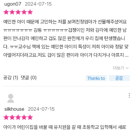
ugon07
2024-07-15
스스로 예민함을 다스려가는 방법을 배우게 된다. 이 책은 현실에서
손톱을 뜯었을때를 회상해보니 초등학교 입학때 무렵, 수학과 영어가
흔히 접하는 예민한 아이들을 유형별로 보여주면서 글마다 실용적인
급격히 어려워질 무렵이였던것 같습니다. 그때의 상황들을 이해하지
예민한 아이 때문에 고민하는 저를 보며친정엄마가 선물해주셨어요
팁을 제시해 부모가 곧바로 활용해볼 수 있는 실천 지침을 담고 있다.
못하고 화만 낸 것이 너무 미안했습니다. 그외에도 겹쳐지는 내용들
ㅠㅠㅠㅠㅠㅠㅠ 감동 ㅠㅠㅠㅠㅠㅠ겁쟁이인 저와 감각에 예민한 남
또 세분화된 유형으로, 우리가 접할 수 있는 아이들의 거의 모든 특성
이 많은 것을 보니 모든 아이는 예민하다는 타이틀이 맞는것 같네요.
편이 만나감각 예민하고 겁도 많은 완전체가 우리 집에 탄생했습니
을 포괄하고 있다.
그리고 엄마인 저 또한 해당되는 부분들이 있어서 연신 아~를 내뱉었
다. ㅠㅠ교수님 책에 있는 예민한 아이의 특성이 저희 아이와 정말 맞
네요. 청소년기의 예민함에 대해서도 나와있어서 청소년기의 어머님
아떨어지더라고요.저도 겁이 많은 편이라 아이가 다치거나 아프지 않
들의 고민을 한방에 해결이 될 것 같습니다. 부모의 예민함은 부모의
을지 늘 전전긍긍했는데, 이러한 모습을 통해 아이에게 불안을 대물
몫이고 아이의 예민함은 아이의 몫이라고 말하는 저자는 부모가 할
더보기
림하고 있지 않았나 돌아보게 되었습니다.늘 엄마 껌딱지인 요 녀석
수 있는 것은 우선 부모 자신의 마음을 잘 돌보고 예민한 아이가 세상
공감 (
1
)
댓글 (0)
이 커서 사회생활은 제대로 할 수 있을까 걱정이었는데,이 책을 통해
을 좀더 편안하게 살아가도록 아이곁에 있어주며 아이의 어려움을 함
위로와 더불어 아이들 어떻게 도와주어야 할지 많은 팁을 얻게 되었
께해주는 일이라고 말하고 있습니다. 예민한 아이를 키우는 부모님들
습니다.저같이 예민한 아이들을 키우며 고군분투하시는 부모님께 꼭
메뉴
이라면 많이 위로가 되는 책인 것 같습니다. 꼭 한번씩 읽어보고 예민
추천하고 싶어요!
한 내 아이를 이해하고 예민한 나를 이해하는 시간이 되었으면 좋겠
silkhouse
2024-07-15
습니다.'초등맘 카페에서 당첨되었습니다. 글항아리로부터 제공 받아
직접 체험 후 솔직하게 작성하였습니다.'
아이가 어린이집을 바꿀 때 유치원을 갈 때 초등학교 입학해서 새로