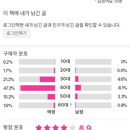
읽었어요 15명
난히 성장기를 통과하는 또래들과 달리 어떤 아이들에게는 삶이 허들
이 책에 내가 남긴 글
넘기의 연속이다. 저자는 두 아이를 키우는 엄마이기도 한데, 첫딸이
‘초예민’ 유형에 속한다. 이제는 대학생이 되었지만, 까다로운 기질 탓
로그인하면 내가 남긴 글과 친구가 남긴 글을 확인할 수 있습니다.
에 성장통을 격렬하게 겪으며 지나왔고, 저자 역시 자책하는 시간이
로그인하기
길었다. 즉 이 책은 예민한 자녀를 둔 엄마로서, 또 진료실에서 비슷한
유형의 아이들을 지켜본 전문가로서의 경험을 담고 있다. 이 책의 핵
구매자 분포
심 내용을 말하자면 이렇다. “예민함은 타고나는 기질이다. 예민한 아
10대
0%
0.2%
이의 성향은 부모의 잘못이 아니다.” 두 가지는 아무리 강조해도 지나
20대
0.6%
1.7%
치지 않는다. 왜냐하면 부모는 내 아이가 잠도 잘 못 자고, 밥도 거의
30대
4.6%
21.2%
안 먹고, 울음을 그치지 않고, 또래들과 잘 어울리지 못하는 것이 혹시
40대
임신 기간에 내가 뭔가 잘못했거나 혹은 양육 방법이 잘못되어서인가
8.1%
47.3%
하고 자책하기 때문이다. 하지만 예민함은 기질일 뿐이다. 그러니 부
50대
3.3%
10.2%
모 잘못이 아니고, 치료가 필요한 질병도 아니다. 이 점을 마음에 새기
60대
0.8%
1.9%
여성
남성
고 내 자녀가 예민한지 그렇지 않은지 점검해보자. 매우 예민한 아이
들의 특징은 다음과 같다. ·감각: 냄새, 소리, 타인의 표정이나 자세,
8.9
평점 분포
목소리 톤의 변화를 민감하게 알아차린다. ·인지: 인지적으로 유연하