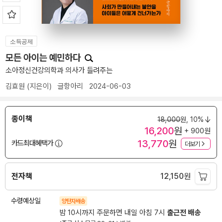
소득공제
모든 아이는 예민하다
소아정신건강의학과 의사가 들려주는
김효원
(지은이)
글항아리
2024-06-03
종이책
18,000
원,
10%
16,200
원
+ 900원
13,770
원
카드최대혜택가
더보기
전자책
12,150
원
수령예상일
양탄자배송
밤 10시까지 주문하면 내일 아침 7시
출근전 배송