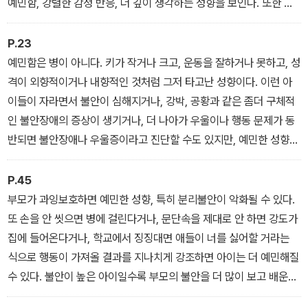
예민함, 강렬한 감정 반응, 더 깊이 생각하는 성향을 보인다. 또한 환
경의 자극이나 미묘한 변화, 주변 사람들의 감정 변화를 민감하게 알
아차리고 쉽게 영향을 받아 압도된다. 어떤 아이는 자신을 짜증 나게
P.23
하거나 압도하는 것을 피하려고 혹은 이에 대한 반응으로 발끈 성질
예민함은 병이 아니다. 키가 작거나 크고, 운동을 잘하거나 못하고, 성
을 낸다. 이 아이들은 또래에 비해서 휴식과 충전 시간을 더 많이 필요
격이 외향적이거나 내향적인 것처럼 그저 타고난 성향이다. 이런 아
로 한다. 공감 능력이 탁월하기 때문에 사회성이 뛰어날 수도 있지만,
이들이 자라면서 불안이 심해지거나, 강박, 공황과 같은 좀더 구체적
압도된 감정 탓에 주변 사람들을 배려하지 못할 수도 있다.
인 불안장애의 증상이 생기거나, 더 나아가 우울이나 행동 문제가 동
반되면 불안장애나 우울증이라고 진단할 수도 있지만, 예민한 성향
자체가 병은 아니다. 다만 요즘처럼 자극이 세고 생각해야 할 것이 많
은 사회에서는 그렇다. 아이들은 자라면서 환경적 자극 때문에 고통
P.45
받고, 또래와의 관계에서 상처받으면서 자신이 뭔가 다르다는 것을
부모가 과잉보호하면 예민한 성향, 특히 분리불안이 악화될 수 있다.
깨달아간다.
또 손을 안 씻으면 병에 걸린다거나, 문단속을 제대로 안 하면 강도가
집에 들어온다거나, 학교에서 징징대면 애들이 너를 싫어할 거라는
식으로 행동이 가져올 결과를 지나치게 강조하면 아이는 더 예민해질
수 있다. 불안이 높은 아이일수록 부모의 불안을 더 많이 보고 배운다.
또한 지나치게 통제받거나 부모와 분리가 잘 안 된 아이들은 자기감