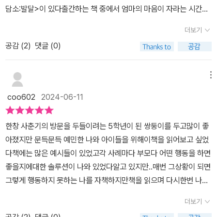
담소:발달>이 있다출간하는 책 중에서 엄마의 마음이 자라는 시간을
력을 겪은 지유, 대인관계에서 소외감과 좌절감을 느끼는 하율이, 폭
읽은적이 있는데, 아이에게 가장 중요한 사람인 부모로써 가져야 마
력적인 강박사고가 불쑥 찾아드는 영미의 이야기를 저자는 자세히 들
더보기
음의 단단함에 대해서 고민해 봤었고, 이번에 신간이 나왔을때 어떤
려준다. 청소년기는 또래관계의 강화와 경쟁적인 학업의 성취로 예민
공감 (
2
)
댓글 (0)
내용일지 궁금했는데 읽어볼수 있는 기회가 생겨서 읽어볼수 있었다
함이 폭발하는 시기다. 이 시기에는 자해하는 아이가 늘어나고, 자퇴
이 책에서는“예민함은 타고나는 기질이다.“”예민한 아이의 성향은
하거나 혹은 부모와의 갈등이 극으로 치닫는 아이들도 종종 있다. 게
부모의 잘못이 아니다.” 이 두가지의 질문을 아무리 강조해도 지나치
다가 완벽주의적 성향을 지닌 아이들은 성적을 잘 받을수록 다음 시
메뉴
지 않는다그 이유는 부모는 내 아이가 잠을 잘 못자고, 밥도 거의 먹지
험에 대한 부담이 더 커져 그 압도감 때문에 우울증에 걸리기도 한다.
coo602
2024-06-11
못하고, 울음을 그치지 않고, 또래들과 잘 어울리지 못하는 것들이 혹
사회는 예민한 아이들의 숨통을 조이고, 가끔 부모도 사회 편에 서서
시 나의 양육 방법이 잘못된것은 아닌지 자책을 하기 때문이다나 또
아이가 달아날 곳이 없도록 만든다. 완벽주의적 성향이 높은 학업 성
한창 사춘기의 방문을 두들이려는 5학년이 된 쌍둥이를 두고많이 좋
한 어떠한 문제에 부딪치면 자책부터 했었다하지만 이 책에서는 예민
적을 가져다주더라도 이것은 그리 건강하지 못한 삶이라고 저자는 말
아졌지만 문득문득 예민한 나와 아이들을 위해이책을 읽어보고 싶었
함은 그저 기질일 뿐이라고 말한다그러기에 부모의 잘못도 아니고,
한다. 압박감에서 빠져나와 자기 삶의 주도권을 좀더 빨리 찾는 것이
다​책에는 많은 예시들이 있었고각 사례마다 부모다 어떤 행동을 하면
치료가 필요한 질병 또한 아니라는 것이다예민한 아이는 과연 어떤
더 바람직하기 때문이다. 저자는 진료실에서의 아이들이 성인이 될
좋을지에대한 솔루션이 나와 있었다알고 있지만..매번 그상황이 되면
청소년이 될까?아이의 부모가 예민한건 아닐까?책의 장점은 예민한
때까지 만나면서 예민함이 그들의 삶에 어떤 영향을 미치는지 목격하
그렇게 행동하지 못하는 나를 자책하지만책을 읽으며 다시한번 나를
아이가 청소년이 되면서 어떤 난관에 부딪히고 어떤 변화들을 겪는지
고, 이를 보듬어준다. 예민한 아이들은 힘겹더라도 어쨌든 성장하니
돌아보고아이를 이해하려는 시간이 되어 유익했다.​예민한 딸아이는
추적을 한다대개 부모들은 육아가 처음이라 아이의 미래를 생각하면
그걸 믿고 기다려주자는 것이 이 책이 전하는 위로다. 저자는 진료실
더보기
아직 몇가지의 숙제를 아직 가지고 있지만책을 읽으며 부모의 마음가
조급해지기 마련인데,미래를 낙관적으로만 그리기에는 사회 변화나
에서 소아청소년만 만나는 것이 아니라 그 부모를 함께 본다. 따라서