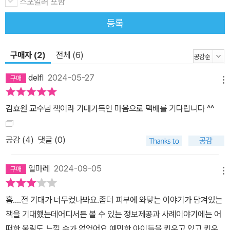
스포일러 포함
지은이, 1등에 집착하는 장현이, 머리카락 뽑는 강박증을 가진 예준이
등록
는 병원을 방문했고, 저자와 함께 인지행동치료, 놀이치료, 정신치료
등을 하면서 자신의 예민함을 조금씩 누그러뜨릴 수 있었다. 여기서
세밀하게 살펴볼 몇몇 유형이 있다. 예컨대 공감을 잘하는 아이와 사
구매자 (2)
전체 (6)
회성이 떨어지는 아이는 얼핏 정반대 모습이지만, 실은 둘 다 예민한
delfl
2024-05-27
부류에 속한다. 친구들 반응을 살피며 눈치 보는 아이는 공감을 잘하
메뉴
지만 에너지 소모가 심한 예민한 아이다. 반면 사회성이 떨어지는 아
김효원 교수님 책이라 기대가득인 마음으로 택배를 기다립니다 ^^
이는 낯선 사람이나 장소에 민감해 적응을 잘 못 하면서 대인관계에
서툰 면모를 보이기도 한다. 또한 예민함은 장점이 되기도 하고 단점
공감 (
4
)
댓글 (0)
이 되기도 하는데, 가령 저자가 만났던 지연이는 유치원에서 혼자 울
고 있을 때가 많았고 새 학원에 가면 적응하는 데도 오래 걸렸지만, 그
일마레
2024-09-05
런 조심스러운 성격이 초등학교 때는 빛을 발했다. 선생님의 심기를
메뉴
거스르는 행동을 하지 않고, 친구들과 무난히 지내며 주변 환경에 자
신을 맞추는 성향이 오히려 사회 적응도를 높여준 것이다. 예민한 아
흠....전 기대가 너무컸나봐요.좀더 피부에 와닿는 이야기가 담겨있는
이는 어떤 청소년이 될까? 부모가 예민한지 아닌지 파악하는 것도 중
책을 기대했는데어디서든 볼 수 있는 정보제공과 사례이야기에는 어
요하다 이 책의 장점은 예민한 아이가 청소년이 되면 어떤 난관에 부
떠한 울림도 느낄 수가 없었어요.예민한 아이들을 키우고 있고 키우