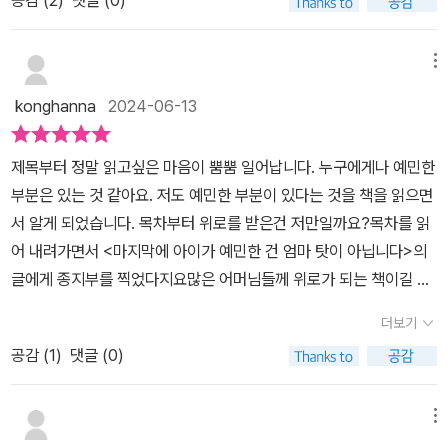
공감 (
2
)
댓글 (0)
짐과아이에 대한 믿음에 대해 생각보는 시간이 되었다.​조급해 하지말
영향이 지대하고, 발단 단계에서 양육과 훈육의 때를 놓치면 되돌릴
5부에서는 예민한 부모들을 다루며, 그것이 이 책이 갖는 차별점 중
고아이의 불안을 잠재울수 있도록편안한 존재가 되도록오늘도 나는
수 없기 때문이다이 책의 저자는 소아청소년만을 보는것이 아니라 부
하나다. 예민한 부모에게서는 예민한 아이가 태어날 확률이 높지만,
나를 다독여 본다.
메뉴
모도 함께 보면서 부모가 제 역할을 하고 있는지 아이들에게 안정적
반드시 인과관계가 있는 것은 아니다. 게다가 예민한 부모는 자신의
인 부모인지를 확인하면서 치료를 해왔고 자신의 경험담과 치료의 결
konghanna
2024-06-13
성격으로 미루어 예민한 아이를 잘 이해하고 보듬어줄 수 있다는 장
과를 바탕으로 책을 집필하셨다이 책은 현실에서 흔히 접하는 예민한
점이 있다. 그렇다고 예민하지 않은 부모가 제 역할을 못 하는 것은 아
아이들을 유형별로 보여주면서 실용적인 팁을 제시해 부모가 활용해
닌데, 아이들은 안정적인 부모에게서 늘 위안을 얻기 때문이기도 하
제목부터 정말 읽고싶은 마음이 뿜뿜 일어납니다. 누구에게나 예민한
볼 수 있는 실천 지침을 담고 있다또한 세분화된 유형으로, 우리가 접
다. 이 책은 이 모든 사례의 교집합들, 경우의 수, 복잡한 변수를 저자
부분은 있는 것 같아요. 저도 예민한 부분이 있다는 것을 책을 읽으면
할 수 있는 아이들의 거의 모든 특성을 포괄하고 있어서아이를 가진
의 상담과 치료 사례에서 끌어와 부모들에게 들려준다. *** 저자는
서 알게 되었습니다. 목차부터 위로를 받은건 저만일까요?목차를 읽
부모들이 꼭 읽고 지나가야할 육아지침서가 될것이다
오랫동안 예민한 아이들을 치료해왔다. 하지만 일상적으로 아이의 예
어 내려가면서 <마지막에 아이가 예민한 건 엄마 탓이 아닙니다>의
민함을 누그러뜨리는 데는 부모의 역할이 중요하며, 이 책이 일관되
글에게 종지부를 찍었다지요많은 어머님들께 위로가 되는 책이길 바
게 강조하는 바는 아이의 감정을 읽어주자는 것이다. 아이들은 지금
라봅니다. 저는 제3부에 나와있는 손톱을 뜯는 아이편을 주의깊에 읽
더보기
자신이 경험하는 게 어떤 느낌인지 잘 설명하지 못한다. 그러니 부모
게 되더라구요. 저희 아이들도 어릴때 그랬지만 주변에도 손톱을 뜯
공감 (
1
)
댓글 (0)
가 “유치원 버스에서 내리면 엄마가 바로 안아줄 거라고 생각했는데,
는 친구들이 많다보니 생각하며 읽게 되더라구요. 원인이 나와있고
그러지 않아서 화났구나” “잉 소리 듣고 벌레가 나올까봐 불안해졌구
손톱을 뜯는 아이를 돕는 방법이 나와있어서 그때 이래서 그랬구나가
나” 하고 예상되는 감정을 말로 표현해주면 아이의 부정적인 감정은
절로 나왔습니다. 예민한 아이들은 대체적으로 불안이 있고 그 불안
메뉴
조금씩 가라앉는다. 그 후 상황을 좀더 객관적으로 판단하면서 아이
을 낮추기 위해서 손톱을 뜯는 행동을 했다고 합니다. 저희 아이들이