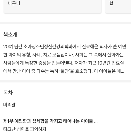
바구니
합
책소개
20여 년간 소아청소년정신건강의학과에서 진료해온 의사가 쓴 예민
한 아이의 유형, 사례, 치료 모음집이다. 사회는 그 속에서 살아가는
사람들에게 특정한 증상을 만들어낸다. 저자가 최근 10년간 진료실
에서 만난 아이 중 다수는 특히 ‘불안’을 호소했다. 이 아이들은 매우
예민했는데, 어린이집, 유치원, 초등학교 진학 모두를 버거워했다. 무
난히 성장기를 통과하는 또래들과 달리 어떤 아이들에게는 삶이 허들
목차
넘기의 연속이다.
머리말
저자는 두 아이를 키우는 엄마이기도 한데, 첫딸이 ‘초예민’ 유형에 속
한다. 이제는 대학생이 되었지만, 까다로운 기질 탓에 성장통을 격렬
제1부 예민함과 섬세함을 가지고 태어나는 아이들
하게 겪으며 지나왔고, 저자 역시 자책하는 시간이 길었다. 즉 이 책은
타고난 성향을 파악하자