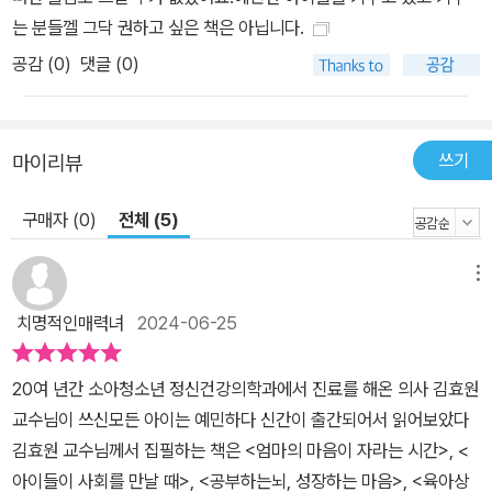
딪히고 어떤 변화를 겪는지 추적한다는 것이다. 부모들은 대개 육아
는 분들껠 그닥 권하고 싶은 책은 아닙니다.
가 처음이라 아이의 미래를 생각하면 조급해지기 마련이다. 미래를
공감 (
0
)
댓글 (0)
낙관적으로만 그리기에는 사회 변화나 영향이 지대하고, 발단 단계에
서 양육과 훈육의 때를 놓치면 되돌릴 수 없기 때문이다. 책은 4부에
서 예민한 청소년을 13가지 유형으로 나누어 살펴본다. 청소년기에는
쓰기
마이리뷰
뇌와 마음에 많은 변화가 일어난다. 시냅스 가지치기를 통해 뇌 조직
과 신경회로는 더 정교해지지만, 한편 전두엽 기능이 완성되지 않아
구매자 (0)
전체 (5)
불안과 심한 감정 기복을 드러내기도 한다. 아이들은 사춘기 초기까
지 예민함이 높아지다가 성인기 초기에 줄어드는 경향이 있고, 주변
메뉴
에서 잘 도와주면 예민함이 빨리 호전되곤 한다. 의자를 손소독제로
치명적인매력녀
2024-06-25
닦는 현민이(강박증), 수능만 생각하면 숨을 잘 못 쉬는 용훈이(공황
장애), 한 문제도 틀리면 안 되는 유진이(완벽주의), 관계를 되새김질
20여 년간 소아청소년 정신건강의학과에서 진료를 해온 의사 김효원
하는 재형이, 모든 문제를 자기 탓이라고 하는 수민이(우울증), 친구
교수님이 쓰신모든 아이는 예민하다 신간이 출간되어서 읽어보았다
에게 집착하는 예진이(애정 결핍), 일기장에 부모 욕을 적는 세진이,
김효원 교수님께서 집필하는 책은 <엄마의 마음이 자라는 시간>, <
인스타그램 맞팔을 확인하는 하윤이, 불안하면 두통과 복통을 일으키
아이들이 사회를 만날 때>, <공부하는뇌, 성장하는 마음>, <육아상
는 성진이(불안의 신체 증상화), 완벽주의자 아빠 밑에서 불안과 무기