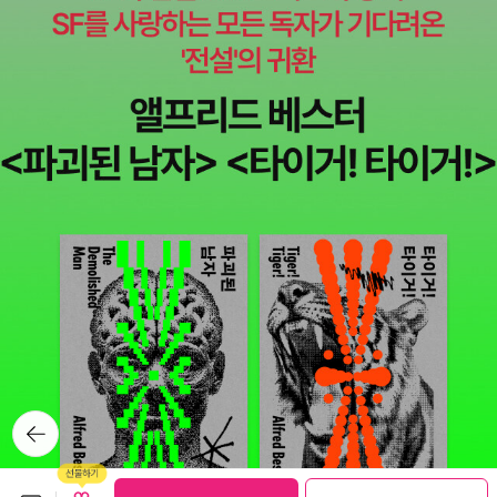
뒤로가
기
보관함담기
선물하기