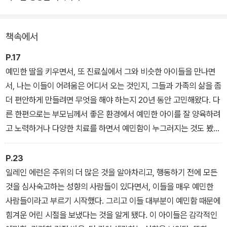
예민한 자녀를 둔 엄마로서, 또 진료실에서 비슷한 유형의 아이들을
지켜본 전문가로서의 경험을 담고 있다.
책속에서
이 책의 핵심 내용을 말하자면 이렇다. “예민함은 타고나는 기질이다.
P.17
예민한 아이의 성향은 부모의 잘못이 아니다.” 두 가지는 아무리 강조
예민한 딸을 키우면서, 또 진료실에서 그와 비슷한 아이들을 만나면
해도 지나치지 않는다. 왜냐하면 부모는 내 아이가 잠도 잘 못 자고,
서, 나는 이들이 어려움은 어디서 오는 것인지, 그들과 가족의 삶을 좀
밥도 거의 안 먹고, 울음을 그치지 않고, 또래들과 잘 어울리지 못하는
더 편안하게 만들려면 무엇을 해야 하는지 20년 동안 고민해왔다. 다
것이 혹시 임신 기간에 내가 뭔가 잘못했거나 혹은 양육 방법이 잘못
른 한편으로는 부모님께서 좋은 환경에서 예민한 아이를 잘 양육하려
되어서인가 하고 자책하기 때문이다. 하지만 예민함은 기질일 뿐이
고 노력하거나 다양한 치료를 하면서 예민함이 누그러지는 것도 봤
다. 그러니 부모 잘못이 아니고, 치료가 필요한 질병도 아니다.
고, 아이들의 예민함을 조절하는 능력이 자라는 것도 봤다.
P.23
일레인 에런은 주위의 더 많은 것을 알아차리고, 행동하기 전에 모든
것을 심사숙고하는 성향의 사람들이 있다면서, 이들을 매우 예민한
사람들이라고 부르기 시작했다. 그리고 이들 대부분이 예민함 때문에
힘겨운 어린 시절을 보냈다는 것을 알게 됐다. 이 아이들은 감각적인