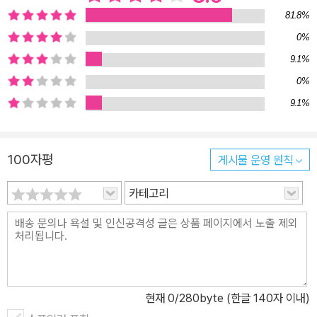
며 깊이 생각하고, 창의력과 상상력이 풍부하다. 주변에서 일어나는
81.8%
일을 잘 알아차린다. 한편 공포스럽거나 불안한 생각을 잘 통제하지
0%
못하고 완벽주의 성향을 보이기도 한다. ·감정: 좋은 일이든 나쁜 일이
9.1%
든 다른 사람보다 더 큰 감정 반응을 보인다. 더 강렬하게 느껴 스트레
0%
스도 더 많이 받고, 자연, 사람, 동물, 사물에 대한 애착도 더 강하다. ·
9.1%
관계: 사회적인 관심과 비난에 더 크게 반응하고, 갈등을 회피하며, 자
기 잘못을 반추하는 데 많은 시간을 소모한다. 이런 특징은 성장 단계
에 따라 아이에게 다양한 난관으로 나타난다. 3부 ‘예민한 아이들은
100자평
게시물 운영 원칙
어디에나 있다’에서 저자는 유아기부터 초등학생 때까지 많이 나타나
카테고리
는 예민한 기질을 14가지 유형으로 나누어 들려준다. 손톱을 뜯는 현
우, 밥을 잘 안 먹는 병민이, 소리에 예민한 지윤이, 몇 분마다 화장실
에 가는 지수, 눈을 깜박거리는 태훈이, 엄마랑 떨어지면 배앓이를 하
는 지우, 친구들의 심기를 살피며 “미안해, 미안해”를 반복하는 주연
이, 친구들의 사소한 말과 행동에 상처받는 도준이, 학교에서 말없이
책만 보는 유빈이, 집에서 부모와 조부모에게 떼쓰고 폭력 행위까지
현재
0
/280byte (한글 140자 이내)
보이는 기원이, 불안할 때 공격 태세를 취하는 진우, 새를 무서워하는