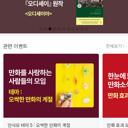
관련 이벤트
전체보기
만사모 테마 5 : 오싹한 만화의 계절
만화 효과 모