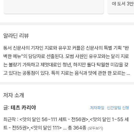
야 도서 3만
알라딘 리뷰
동서 신문사의 기자인 지로와 유우꼬 커플은 신문사의 특별 기획 "완
벽한 메뉴"의 담당자로 선출된다. 모범 사원인 유우꼬와는 달리 지로
는 불량기 가득하고 제멋대로인 청년, 하지만 둘다 탁월한 미감을 갖
고 있다는 공통점이 있다. 특히 지로는 음식과 맛에 관한 한 모르는 것
이 없을 정도로 박학다식한데 이것은 당대 최고의 미식가로 꼽히는
그의 아버지 우미하라로부터 물려받은 재능. 그러나 부자 지간은 견
저자 소개
원지간이나 다름없을 정도로 살벌하다. 그런데 모 신문사에서 "완벽
한 메뉴"에 맞서 "최고의 메뉴"기획으로 도전장을 낸다. 더군다나 "최
글:
테츠 카리야
저자파일
신간알림 신청
고의 메뉴"의 고문은 지로의 아버지 우미하라 선생이다. 과연 완벽한
최근작 :
<맛의 달인 56~111 세트 - 전56권>
,
<맛의 달인 1~55 세
음식과 최고의 음식중 어떤 것이 더 맛있을까? 그리고 어떤 재료를
트 - 전55권>
,
<맛의 달인 111>
… 총 364종
(모두보기)
어떻게 만들어야 완벽한, 혹은 최고의 음식이 만들어지는 것일까? 이