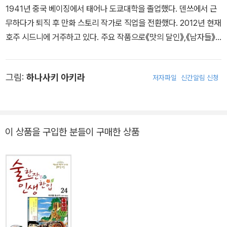
1941년 중국 베이징에서 태어나 도쿄대학을 졸업했다. 덴쓰에서 근
만화에는 매회 동서고금의 산해진미들이 등장하고, 매회 상식을 뛰어
무하다가 퇴직 후 만화 스토리 작가로 직업을 전환했다. 2012년 현재
넘은 기발한 요리가 창조되며, 음식의 유래와 재료의 특성에 대한 알
호주 시드니에 거주하고 있다. 주요 작품으로《맛의 달인》,《남자들》,
찬 정보가 소개되고, 팽팽한 긴장감이 느껴지는 요리 대결이 펼쳐지
《야망의 왕국》등이 있다.
고, 거기에 요리에 얽힌 따뜻한 일화들이 엮여진다. 게다가 때로는 식
품의 유통 구조나 식생활 문화에 대한 고찰까지 행해진다. 가히 음식
그림:
하나사키 아키라
저자파일
신간알림 신청
백과사전이라 할 만하다. 그러나 주제는 한결같다. 음식은 사랑이고
정성이며, 곧 생명이라는 것.
- 조혜련 (2000-04-25)
이 상품을 구입한 분들이 구매한 상품