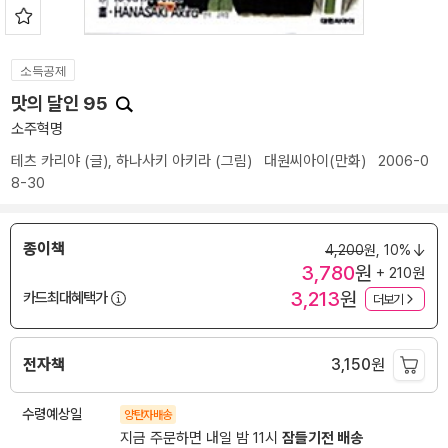
소득공제
맛의 달인 95
소주혁명
테츠 카리야
(글),
하나사키 아키라
(그림)
대원씨아이(만화)
2006-0
8-30
종이책
4,200
원,
10%
3,780
원
+ 210원
3,213
원
카드최대혜택가
더보기
전자책
3,150
원
수령예상일
양탄자배송
지금 주문하면 내일 밤 11시
잠들기전 배송