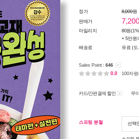
정가
8,000원
7,20
판매가
마일리지
80원(1%
+ 5만원
배송료
유료 (도
Sales Point :
646
0.0
100자평(
카드/간편결제 할인
무이
스프링 분철
선택
스프링 