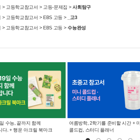
서
>
고등학교참고서
>
고등-문제집
>
사회탐구
서
>
고등학교참고서
>
EBS 고등
>
_고3
서
>
고등학교참고서
>
EBS 고등
>
수능완성
9일 수능, 끝까지 함께
여름방학, 2학기를 준비할 시간 + 
다. + 행운 아크릴 북마크
콜드컵, 스터디 플래너