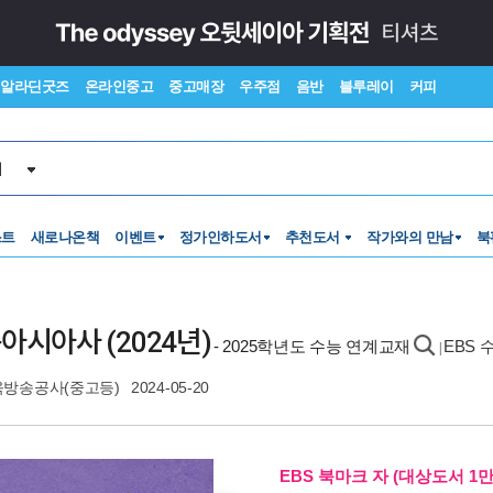
알라딘굿즈
온라인중고
중고매장
우주점
음반
블루레이
커피
서
스트
새로나온책
이벤트
정가인하도서
추천도서
작가와의 만남
북
아시아사 (2024년)
- 2025학년도 수능 연계교재
EBS 
|
방송공사(중고등)
2024-05-20
EBS 북마크 자 (대상도서 1