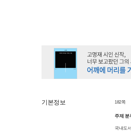
기본정보
182쪽
주제 분
국내도