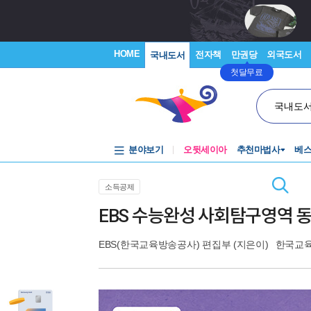
HOME
전자책
만권당
외국도서
국내도서
첫달무료
국내도
분야보기
오뒷세이아
추천마법사
베
소득공제
EBS 수능완성 사회탐구영역 동
EBS(한국교육방송공사) 편집부
(지은이)
한국교육