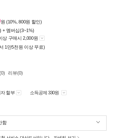
0
원 (10%, 800원 할인)
) +
멤버십(3~1%)
이상 구매시 2,000원
서 1만5천원 이상 무료)
0)
리뷰(0)
자 할부
소득공제 330원
안함
분철 서비스 대상도서입니다.
자세히 보기