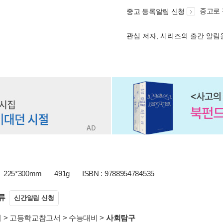
중고로
중고 등록알림 신청
관심 저자, 시리즈의 출간 알
225*300mm
491g
ISBN : 9788954784535
류
신간알림 신청
서
>
고등학교참고서
>
수능대비
>
사회탐구