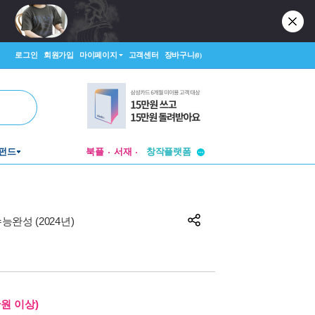
로그인
회원가입
마이페이지
고객센터
장바구니
(0)
투비컨티뉴드
펀드
북플
서재
창작플랫폼
투비컨티뉴드
수능완성 (2024년)
만원 이상)