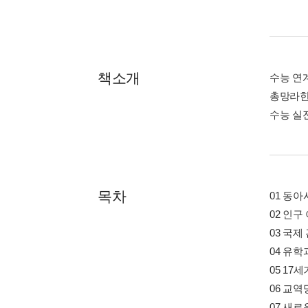
책소개
수능 연
총망라한
수능 실
목차
01 동아
02 인구
03 국제
04 유학
05 17
06 교역
07 새로