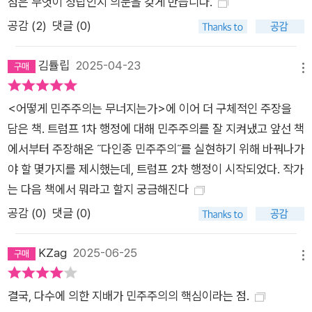
를 얻은 이 대신 공직에 오르고, 의회 다수가 결정한 법안이 소수
점은 무엇이 정답인지 의문을 갖게 만듭니다.
의 의원에게 가로막히고, 소수의 극단적인 의견에 끊임없이 귀를
공감 (
2
)
댓글 (0)
기울여야 하는 상황 역시 민주주의의 제어 장치라고 말할 수 있을
까? 저자들은 “소수를 보호하고 민주주의를 보전하는 제도”와
김튤립
2025-04-23
메뉴
“특권을 가진 소수에게 부당한 이익을 제공하는 제도”를 엄연히
구분해야 한다고 이야기하며, 우리가 관습적으로 따르고 찬양하
<어떻게 민주주의는 무너지는가>에 이어 더 구체적인 주장을
는 제도를 비판적인 시선으로 바라볼 것을 촉구한다. 선출되지 않
담은 책. 트럼프 1차 행정에 대해 민주주의를 잘 지켜냈고 앞선 책
은 권력의 횡포. 특정 집단을 과도하게 대표하는 선거. 선택적으
에서부터 주장해온 ˝다인종 민주주의˝를 실현하기 위해 바꿔나가
로 규정되는 합법과 불법. 이 책은 우리가 신성하게 여겨왔던 정
야 할 몇가지를 제시했는데, 트럼프 2차 행정이 시작되었다. 작가
치 체제가 실은 타협과 한계로 가득한 제도라는 것을, 때문에 반
는 다음 책에서 뭐라고 할지 궁금해진다
동을 꿈꾸는 이들의 무기가 될 수 있다는 걸 보여준다. 다양한 구
공감 (
0
)
댓글 (0)
성원이 공존하는 민주주의 국가가 되느냐, 소수만이 권리를 누리
는 독재 국가가 되느냐? 세계 인구의 절반이 투표소로 향할 슈퍼
KZag
2025-06-25
메뉴
선거의 해, 저자들은 민주주의의 운명이 바로 우리의 선택에 달려
있음을 강력하게 경고한다.
결국, 다수에 의한 지배가 민주주의의 핵심이라는 점.