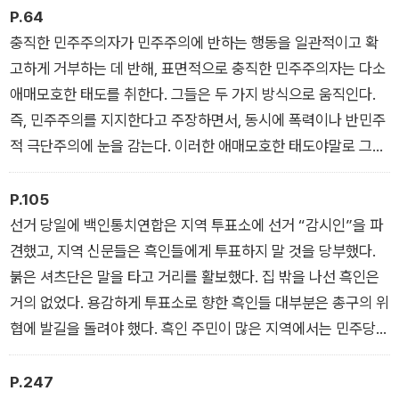
중에서
P.64
충직한 민주주의자가 민주주의에 반하는 행동을 일관적이고 확
고하게 거부하는 데 반해, 표면적으로 충직한 민주주의자는 다소
애매모호한 태도를 취한다. 그들은 두 가지 방식으로 움직인다.
즉, 민주주의를 지지한다고 주장하면서, 동시에 폭력이나 반민주
적 극단주의에 눈을 감는다. 이러한 애매모호한 태도야말로 그들
이 그토록 위험한 이유다. _ 〈2장 독재의 평범성〉 중에서
P.105
선거 당일에 백인통치연합은 지역 투표소에 선거 “감시인”을 파
견했고, 지역 신문들은 흑인들에게 투표하지 말 것을 당부했다.
붉은 셔츠단은 말을 타고 거리를 활보했다. 집 밖을 나선 흑인은
거의 없었다. 용감하게 투표소로 향한 흑인들 대부분은 총구의 위
협에 발길을 돌려야 했다. 흑인 주민이 많은 지역에서는 민주당
암살단이 투표가 끝난 뒤 투표소로 난입해서 선거 관리원을 협박
하고 그들이 가져온 투표 용지로 투표함을 채워넣었다. 놀랄 것도
P.247