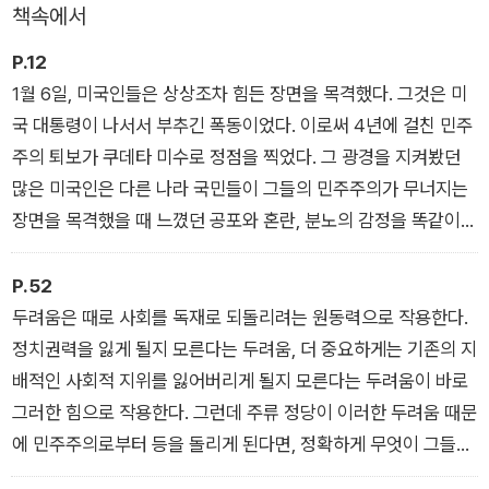
책속에서
다양한 구성원이 공존하는 민주주의 국가가 되느냐, 소수만이 권
P.12
리를 누리는 독재 국가가 되느냐. 저자들은 지금 우리가 낡은 제
1월 6일, 미국인들은 상상조차 힘든 장면을 목격했다. 그것은 미
도를 개혁하지 않는다면 더욱 끔찍한 미래를 마주할 수도 있음을
국 대통령이 나서서 부추긴 폭동이었다. 이로써 4년에 걸친 민주
강력하게 경고한다.
주의 퇴보가 쿠데타 미수로 정점을 찍었다. 그 광경을 지켜봤던
많은 미국인은 다른 나라 국민들이 그들의 민주주의가 무너지는
장면을 목격했을 때 느꼈던 공포와 혼란, 분노의 감정을 똑같이
느꼈다. 정치적 목적으로 시작된 폭력의 흐름, 선거 운동원에 대
한 위협, 투표를 더 힘들게 만든 갖가지 시도, 선거 결과를 뒤집으
P.52
려는 대통령의 획책 등 미국인들이 목격한 일련의 사건들은 모두
두려움은 때로 사회를 독재로 되돌리려는 원동력으로 작용한다.
민주주의의 퇴보였다. _ 〈들어가며〉 중에서
정치권력을 잃게 될지 모른다는 두려움, 더 중요하게는 기존의 지
배적인 사회적 지위를 잃어버리게 될지 모른다는 두려움이 바로
그러한 힘으로 작용한다. 그런데 주류 정당이 이러한 두려움 때문
에 민주주의로부터 등을 돌리게 된다면, 정확하게 무엇이 그들을
그렇게 행동하도록 만드는 것일까? _ 〈1장 패배에 대한 두려움〉