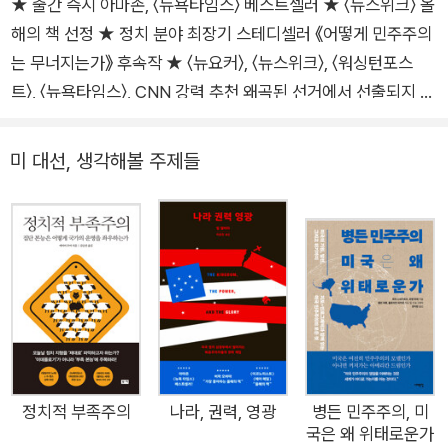
★ 출간 즉시 아마존, 〈뉴욕타임스〉 베스트셀러 ★ 〈뉴스위크〉 올
해의 책 선정 ★ 정치 분야 최장기 스테디셀러 《어떻게 민주주의
는 무너지는가》 후속작 ★ 〈뉴요커〉, 〈뉴스위크〉, 〈워싱턴포스
트〉, 〈뉴욕타임스〉, CNN 강력 추천 왜곡된 선거에서 선출되지 않
은 권력까지 극단주의는 합법과 민주주의의 가면을 쓰고 온다 무
엇이 트럼프의 귀환을 가능하게 만들었는가? 어떻게 극단적인
미 대선, 생각해볼 주제들
소수가 상식적인 다수를 뒤흔들 수 있을까? 현대 민주주의 체제
의 한계를 파헤친 하버드대 정치학자의 역작 민주주의 붕괴를 경
고한 현대의 고전 《어떻게 민주주의는 무너지는가》의 후속작,
《어떻게 극단적 소수가 다수를 지배하는가》가 출간되었다. 하버
드대 정치학과 교수 스티븐 레비츠키와 대니얼 지블랫의 대표작
인 《어떻게 민주주의는 무너지는가》는 2018년 출간 이후 전 세
계적 베스트셀러에 등극했다. 세계 주요 언론과 버락 오바마 대통
령이 ‘올해의 책’으로 선정한 것은 물론, 국내에서도 언론과 정치
권의 주목을 한 몸에 받으며 정치 분야 최장기 스테디셀러로 자리
정치적 부족주의
나라, 권력, 영광
병든 민주주의, 미
국은 왜 위태로운가
잡았다. 이 책 《어떻게 극단적 소수가 다수를 지배하는가》도 출