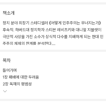
책소개
정치 분야 최장기 스테디셀러 《어떻게 민주주의는 무너지는가》
후속작. 하버드대 정치학자 스티븐 레비츠키와 대니얼 지블랫이
극단적 사상을 가진 소수가 상식적 다수를 지배하게 되는 현대 민
주주의 체제의 한계를 분석한다.
2021년 1월 6일, 선거 패배에 불복한 트럼프 지지자들이 국회의
목차
사당을 습격하자 충격에 빠진 저자들은 질문을 던진다. “오랜 세
들어가며
월 공고했던 미국의 민주주의 체제는 왜 위험에 빠진 것일까?”
1장 패배에 대한 두려움
저자들은 민주주의 붕괴 이면에 겉으로만 민주주의에 충직한 척
2장 독재의 평범성
하는 정치인들, 그리고 그들의 무기가 된 낡은 체제가 있다고 이
야기한다. 극단주의 세력을 은밀히 지원하는 주류 정치인들은 소
수의 지지만으로 권력을 차지할 수 있도록 허용하는 제도를 이용
하여 다수의 국민을 움직인다.