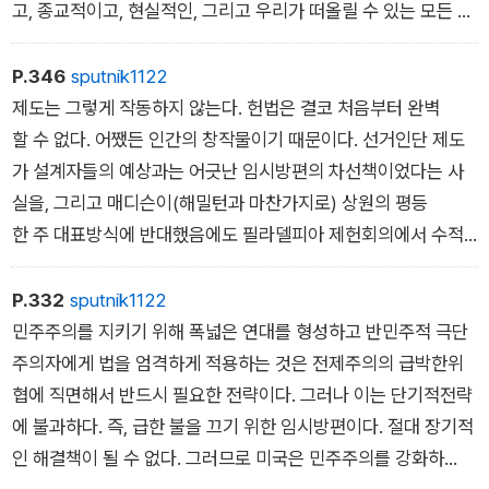
고, 종교적이고, 현실적인, 그리고 우리가 떠올릴 수 있는 모든 다
양한 피부색을 가진 미국인들이 2020년 여름에 정의의 이름으
로 거리를 가득 메웠던 때를 떠올려보자. 그 여름에 행진에 참여
P.346
sputnik1122
한 젊은이들은 국가 시스템으로부터 외면을 받았지만, 그럼에도
제도는 그렇게 작동하지 않는다. 헌법은 결코 처음부터 완벽
투표로 시선을 돌렸다. 새로운 세대의 미국인들이 불완전한 민주
할 수 없다. 어쨌든 인간의 창작물이기 때문이다. 선거인단 제도
주의를 지키기 위해 일어섰다. 그리고 동시에 더 나은 민주주의,
가 설계자들의 예상과는 어긋난 임시방편의 차선책이었다는 사
즉 모두를 위한 민주주의 비전을 보여줬다.
실을, 그리고 매디슨이(해밀턴과 마찬가지로) 상원의 평등
시민권 세대가 역사의 뒤안길로 사라지면서 진정한 다인종 민주
한 주 대표방식에 반대했음에도 필라델피아 제헌회의에서 수적
주의를 구축해야 할 과제는 이제 우리에게 남겨졌다. 미래 세대
으로 밀리고 말았다는 사실을 떠올려보자. 이렇게 만들어진 제도
는 훗날 그 책임을 우리에게 물을 것이다.
에 신성한부분이란 없다. 그리고 대단히 잘 설계된 헌법조차 때
P.332
sputnik1122
로 수정이필요하다. 그것은 헌법이 작동하는 세상이 변하기 때문
민주주의를 지키기 위해 폭넓은 연대를 형성하고 반민주적 극단
에, 그리고 때로는 대단히 급격하게 변하기 때문이다. 어떠한 법
주의자에게 법을 엄격하게 적용하는 것은 전제주의의 급박한위
도 언제어디서나 ˝최고의 상태로 기능˝할 수 없다. 국경은 변하
협에 직면해서 반드시 필요한 전략이다. 그러나 이는 단기적전략
고 인구는 증가한다. 신기술이 등장하면서 사람들은 이전 세대
에 불과하다. 즉, 급한 불을 끄기 위한 임시방편이다. 절대 장기적
가 상상조차 하지 못했던 일을 한다. 평등이나 자유와 같은 근
인 해결책이 될 수 없다. 그러므로 미국은 민주주의를 강화하
본 원칙은 그대로 남아 있겠지만, 사회 규범이 진화하면서 우리