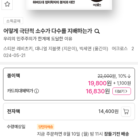
소득공제
어떻게 극단적 소수가 다수를 지배하는가
우리의 민주주의가 한계에 도달한 이유
스티븐 레비츠키
,
대니얼 지블랫
(지은이),
박세연
(옮긴이)
어크로스
2
024-05-21
종이책
22,000
원,
10%
19,800
원
+ 1,100원
16,830
원
카드최대혜택가
더보기
전자책
14,400
원
수령예상일
양탄자배송
지금 주문하면 8월 10일 (월) 밤 11시
잠들기전 배송