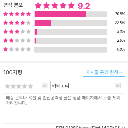
9.2
평점 분포
하지 않는다. 그러나 그들은 극단주의 세력을 묵인하거나 은밀하
70.8%
게 지원하면서 민주주의의 기본 원칙들을 파괴한다. 1934년 2월
6일, 재향군인회, 청년애국단, 프랑스행동 등의 단체에 소속된 수
22.5%
만 명의 젊은 남성들이 프랑스 국회의사당을 습격했다. 그들은 의
3.3%
회 해체와 보나파르트파 정부 복귀를 주장하며 의회로 진입했고,
2.5%
수많은 이들이 사망하거나 부상을 입었다. 이들의 정치 테러보다
0.8%
치명적인 것은 주류 정치인들의 반응이었다. 프랑스의 주요 정당
인 공화연맹당은 습격에서 발생한 폭력을 가볍게 치부한 것을 넘
100자평
게시물 운영 원칙
어 폭도들을 “순교자”로 치켜세웠고, 조사위원회의 활동을 방해
하며 조사 결과를 자신들의 입맛에 맞게 조정하였다. 명백한 정치
카테고리
테러는 순식간에 정쟁의 대상이 되었고 극단주의 세력의 폭력은
주류 정치권으로부터 정당성을 인정받았다. 1934년 프랑스 국회
의사당 습격, 그리고 2021년 미국 국회의사당 습격에서 알 수 있
는 것처럼 주류 정치권이 극단주의 세력과 동맹을 맺을 때 극단주
의는 헤게모니를 쥘 수 있는 동력을 얻는다. 그들은 민주적인 절
현재
0
/280byte (한글 140자 이내)