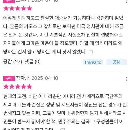
메뉴
선거나 다름없는 선거인단 제도는 지금까지 유지되어 오면서 남
부와 백인의 표만으로 다수 의석과 대통령 자리를 차지할 수 있도
이렇게 해박하고도 친절한 대중서가 가능하다니 감탄하며 읽었
록 만든다. 도널드 트럼프와 공화당이 여성과 유색인종에 대한 혐
다. 혼돈의 카오스 그 잡채로만 보이던 미국 정치판에 대해 조금
오를 남발하고도 권력을 쟁취할 수 있는 이유다. 실제로 2000년
은 알게 된 것같다. 이런 기본적인 사실조차 친절히 설명해주는
조지 W. 부시, 2016년 도널드 트럼프는 경쟁자보다 더 적은 표를
저자들에게 고마운 마음이 들 정도였다. 망할 때 망하더라도 왜
얻고도 대통령에 당선되었다. 패자가 승자가 된 것이다. 다수가
망하는 건지 알고 망하는 게 더 낫지 않겠나.
아닌 특정한 소수의 편을 들어주는 제도로 인해 변화를 향한 다수
공감 (
27
)
댓글 (0)
의 의지가 묵살되는 일이 연이어 발생한다. 트럼프가 임명한 대법
관들로 구성된 대법원은 헌법에 보장된 임신중단권을 폐기해버
잠자냥
2025-04-18
메뉴
렸다. 미국인 55퍼센트가 낙태 합법화에 찬성하고, 39퍼센트만
이 반대를 했음에도 대법원은 임신중단권을 국가가 아닌 각각의
현대의 고전. 비단 이 나라뿐만 아니라 전 세계적으로 극단주의
주가 결정할 문제로 만들었다. 선거구를 특정 정당에 유리하게 구
세력과 그들과 손잡은 정당 및 지도자들이 정권을 잡는 경우가 빈
획하는 게리맨더링에 대해서도 대법원이 판단할 문제가 아니라
번해지고 있는 이때, 그들이 얼마나 위험한지 알기 위해서라도 시
고 판결하면서, 적은 표를 얻고도 다수 의석을 차지하는 부조리가
민들이 반드시 읽어야 할 책. 민주주의는 결국 그 구성원들이 어
발생할 가능성은 더욱 커졌다. 필리버스터 역시 소수의 지배를 강
리석어지면 침몰하고 만다….