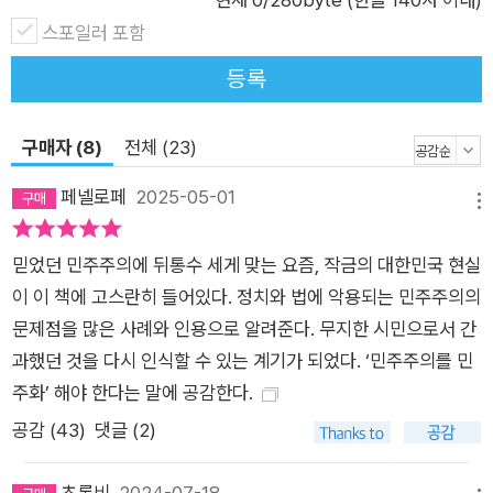
차를 따랐을 뿐이다 극단주의자의 무기가 된 민주주의 체제의 허
스포일러 포함
점과 한계 시대정신을 반영하지 못하는 낡은 체제는 극단주의자
와 표면적으로 충직한 민주주의자의 강력한 무기다. 미국에서 헌
등록
법은 신성불가침의 영역이라 여겨진다. “건국의 아버지들”이 정
교하게 설계한 헌법 덕분에 권력의 균형을 이루고, 자유 민주주의
구매자 (8)
전체 (23)
가 작동할 수 있다는 것이다. 그러나 헌법의 기원을 살펴보면 그
페넬로페
2025-05-01
러한 인식이 오해라는 걸 알 수 있다. 특히 의회 구성과 선거인단
메뉴
제도는 노예 소유주들을 설득하기 위한 타협과 반다수결주의의
믿었던 민주주의에 뒤통수 세게 맞는 요즘, 작금의 대한민국 현실
산물이다. 노예제 유지를 원했던 미국의 몇몇 주들은 자신들의 권
이 이 책에 고스란히 들어있다. 정치와 법에 악용되는 민주주의의
리를 보장받지 못하면 연방에서 탈퇴하겠다고 협박했고, 이는 미
문제점을 많은 사례와 인용으로 알려준다. 무지한 시민으로서 간
국을 외부의 공격에 취약하게 만들 위험이 있었다. 결국 노예제가
과했던 것을 다시 인식할 수 있는 계기가 되었다. ‘민주주의를 민
있는 주들은 투표를 할 수 없는 노예들까지 투표 인구로 인정받아
주화’ 해야 한다는 말에 공감한다.
매사추세츠에 비해 투표 인구가 더 적은 버지니아가 매사추세츠
보다 다섯 석을 더 차지하게 되었다. 의회 의석수에 비례한 선거
공감 (
43
)
댓글 (2)
인단 제도로 대통령을 선출하게 되면서, 대선에 많은 영향력을 발
휘하게 된 것은 물론이다. 인구수에 비례하지 않은 의석수, 간접
초록비
2024-07-18