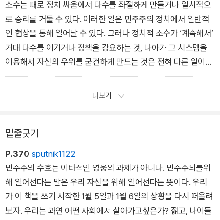
없이 민주당은 압승을 거뒀다. 주 의회 총 118석 중 98석을 차지
소수는 때로 정치 싸움에서 다수를 좌절하게 만들거나 일시적으
했다. _ 〈3장 이 땅에서 벌어진 일〉 중에서
로 승리를 거둘 수 있다. 이러한 일은 민주주의 정치에서 일반적
인 협상을 통해 일어날 수 있다. 그러나 정치적 소수가 ‘계속해서’
거대 다수를 이기거나 정책을 강요하는 것, 나아가 그 시스템을
이용해서 자신의 우위를 굳건하게 만드는 것은 전혀 다른 일이다.
이런 일이 일어날 때, 그곳은 민주주의가 아니라 소수가 지배하는
세상이다. _ 〈6장 소수의 독재〉 중에서
더보기
밑줄긋기
P.370
sputnik1122
민주주의 수호는 이타적인 영웅의 과제가 아니다. 민주주의를위
해 일어선다는 말은 우리 자신을 위해 일어선다는 뜻이다. 우리
가 이 책을 쓰기 시작한 1월 5일과 1월 6일의 상황을 다시 떠올려
보자. 우리는 과연 어떤 사회에서 살아가고싶은가? 젊고, 나이들