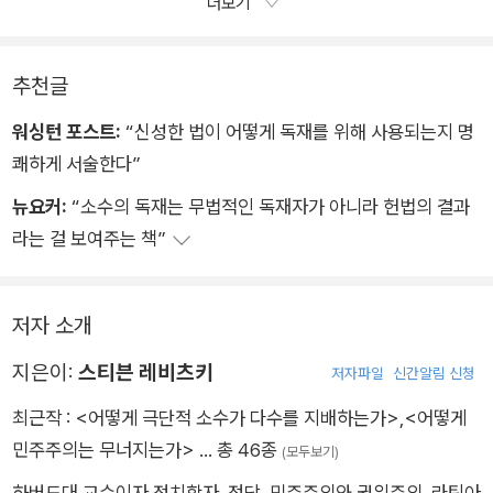
더보기
은 민주주의에 더 박차를 가해야 한다. 이 말은 지나치게 소수
면 그들을 더 강화할 위험도 있다.
인 선출 의회에서 2/3에 해당하는 압도적 과반의 찬성이 필요하
를 보호하는 영역을 허물고 통치의 모든 단계에서 다수에 힘을실
다. 하지만 미국처럼 예외적으로 까다로운 주 차원의 비준요건
어줘야 한다는 의미다. 그리고 헌법적 보호주의를 끝내고 실질적
추천글
은 없다. 정치학자 톰 긴스버그 Tom Ginsburg와 제임스 멜튼Ja
인 정치 경쟁을 활성화해야 한다는 의미다. 또한 유권자의 선택
mesMelton에 따르면, 노르웨이는 상대적으로 유연한 헌법 덕
워싱턴 포스트:
“신성한 법이 어떻게 독재를 위해 사용되는지 명
과 조화를 이루는 방향으로 정치 권력의 균형을 잡아야 한다는의
분에 ‘공식적인 문헌을 현대적인 형태로 업데이트‘할 수 있다.
쾌하게 서술한다”
미다. 마지막으로 정치인들이 국민 다수에게 더 민감하게 대응하
미국은 그리 운이 좋지 않았다. 앞서 언급했듯이 미국 헌법은 민
뉴요커:
“소수의 독재는 무법적인 독재자가 아니라 헌법의 결과
고 더 많은 책임을 떠안도록 만들어야 한다는 의미다. 결론적으
주주의 세상에서 가장 수정이 힘든 헌법이다. 도널드 러츠 Donal
라는 걸 보여주는 책”
로 말해서 미국은 오랫동안 미뤄왔던 헌법적·선거적 개혁을 실행
d Lutz가 헌법 수정 절차에 관한 비교 연구를 통해 31개 민주주
함으로써 적어도 다른 민주주의 국가들과 보조를 맞출 정도로 민
의 국가들을 살펴봤을 때, 미국은 난이도 지수ndex of Difficult
주주의를 민주화해야 한다.
y 에서 최고점을 차지하면서 다음으로 높은 점수를 기록한 국가
저자 소개
(호주와 스위스)를 큰 폭으로 따돌렸다. 미국에서 헌법을 수정하
지은이:
스티븐 레비츠키
기 위해서는 상원과 하원 모두에서 2/3의 승인을 받아야 할 뿐 아
저자파일
신간알림 신청
니라, 3/4에 달하는 주들의 비준도 받아야 한다. 이러한 이유
최근작 :
<어떻게 극단적 소수가 다수를 지배하는가>
,
<어떻게
로 미국은 세계적으로 대단히 낮은 수준의 헌법 수정률을 보인
민주주의는 무너지는가>
… 총 46종
(모두보기)
다. 미국 상원의 발표에 따르면, 헌법을 수정하기 위한 시도가 11,
하버드대 교수이자 정치학자. 정당, 민주주의와 권위주의, 라틴아