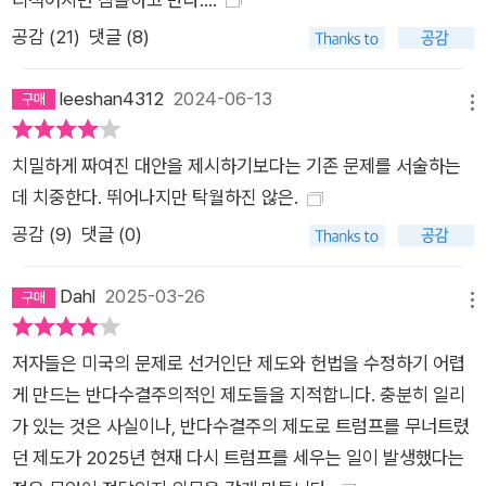
화하는 무기이다. 미국의 상원에는 입법을 위해 60표 이상을 요
공감 (
21
)
댓글 (8)
구하는 “압도적 다수 원칙”이 있다. 찬성이 60표 미만일 때 소수
의 의원들은 필리버스터를 통해 입법을 가로막을 수 있는 권한을
leeshan4312
2024-06-13
가진다. 미국 정치사에서 투표권 확대, 임신중단권, 총기 규제 등
메뉴
을 위한 법안이 50퍼센트 이상의 표를 받았음에도 필리버스터로
치밀하게 짜여진 대안을 제시하기보다는 기존 문제를 서술하는
인해 죽음을 맞이했다. 민주적이라고 알려진 수많은 제도는 사실
데 치중한다. 뛰어나지만 탁월하진 않은.
사회적 소수자가 아닌 극단적 소수에게 혜택을 부여하며, 반동을
공감 (
9
)
댓글 (0)
꿈꾸는 이들에게 힘을 실어준다. 소수의 권리를 위한 것인가, 당
파적 이익을 위한 것인가? 익숙한 법과 제도에 담긴 민주주의 붕
Dahl
2025-03-26
괴의 씨앗 민주주의에서 다수의 힘을 제한하기 위한 장치는 반드
메뉴
시 필요하다. 특히 개인의 자유라는 영역에서 그렇다. 선출된 정
부라고 해서 우리가 특정 신에게 예배를 드리도록 강요할 수 없
저자들은 미국의 문제로 선거인단 제도와 헌법을 수정하기 어렵
고, 어떤 책을 읽고, 어떤 영화를 보고, 대학에서 무엇을 배워야
게 만드는 반다수결주의적인 제도들을 지적합니다. 충분히 일리
할지 판단해선 안 된다. 또한 개인이 어떤 인종이나 성과 결혼해
가 있는 것은 사실이나, 반다수결주의 제도로 트럼프를 무너트렸
야 할지 결정해서도 안 된다. 그러나 적은 표를 얻은 이가 많은 표
던 제도가 2025년 현재 다시 트럼프를 세우는 일이 발생했다는