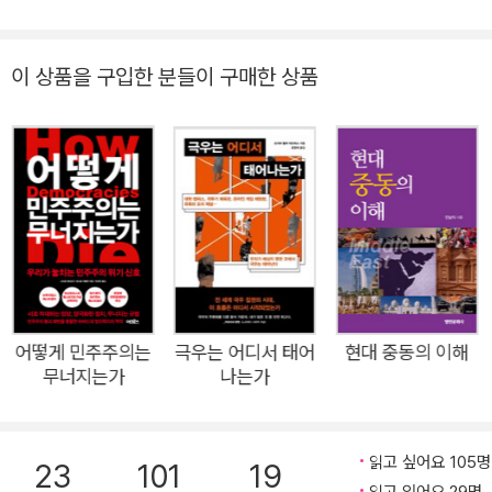
간 즉시 아마존, 〈뉴욕타임스〉 베스트셀러에 오르며 트럼프의 귀
환을 마주할 전 세계 독자들이 반드시 읽어야 할 필독서라는 찬사
이 상품을 구입한 분들이 구매한 상품
를 받고 있다. 전작이 트럼프의 당선과 함께 시작된 책이라면, 이
책 《어떻게 극단적 소수가 다수를 지배하는가》는 트럼프 지지자
들의 국회의사당 습격과 함께 시작된다. 2021년 1월, 선거 패배
에 불복한 트럼프 지지자들은 국회의사당을 점거했고 트럼프는
지지자들의 정치 테러를 독려했다. 이는 21세기 미국 정치사에서
가장 충격적인 사건이었다. 50년 넘게 보장된 투표권. 6만 3천
달러의 1인당 GDP. 사회과학 이론에 따르면 미국의 민주주의는
절대 무너질 수 없었다. 그러나 지지자는 물론이고 전직 대통령과
공화당 주류 정치인까지 선거에 불복하면서 미국의 민주주의는
어떻게 민주주의는
극우는 어디서 태어
현대 중동의 이해
급격히 후퇴하고 말았다. 공고해 보였던 미국 민주주의 체제는 왜
무너지는가
나는가
위험에 빠진 것일까? 이 책은 미국의 헌법, 선거 제도, 현대사와
함께 프랑스, 헝가리, 태국 등 다양한 국가에서 민주주의가 ‘합법
읽고 싶어요 105명
적으로’ 무너진 과정을 살펴보면서 극단적 사상을 가진 소수가 어
23
101
19
읽고 있어요 29명