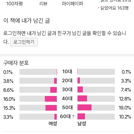
떻게 상식적인 다수를 지배하게 되는지 파헤친다. 민주주의의 기
100자평
리뷰
마이페이퍼
읽었어요 163명
본 원칙을 파괴하는 범인은 누구인가? 겉으로만 민주주의자인
이들과 극단주의 세력의 위험한 동맹 저자들은 민주주의를 파괴
이 책에 내가 남긴 글
하는 움직임 뒤에 “표면적으로 충직한 민주주의자들”, 그리고 변
로그인하면 내가 남긴 글과 친구가 남긴 글을 확인할 수 있습니
화를 막는 낡은 민주주의 체제가 있다고 이야기한다. 허점으로 가
다.
로그인하기
득한 낡은 민주주의 체제가 표면적으로 충직한 민주주의자들의
손에 들어갈 때 민주주의는 치명적인 결과를 맞이한다. 그런데
구매자 분포
“충직한 민주주의자”(loyal democrat)와 “표면적으로 충직한
민주주의자”(semi-loyal democrat)의 차이는 무엇일까? 민주
10대
0.1%
0.1%
주의자는 세 가지 기본 원칙을 지켜야 한다. 선거 결과에 승복할
20대
3.3%
3.8%
것. 권력 쟁취를 위해 폭력을 사용하지 말 것. 극단주의 세력과 동
30대
7.4%
8.6%
맹을 맺지 말 것. 충직한 민주주의자는 평화롭게 권력을 이양하
40대
12.8%
16.0%
며, 정당한 경쟁으로 권력을 차지하고, 같은 진영이라 해도 극단
50대
19.0%
15.3%
주의 세력과 단호히 관계를 끊는다. 표면적으로 충직한 민주주의
60대
10.2%
3.3%
자들은 앞의 두 원칙을 지키는 것처럼 보인다. 그들은 넥타이 차
여성
남성
림의 주류 정치인이며 민주주의에 노골적으로 반대되는 행동을