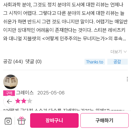
사회과학 분야, 그것도 정치 분야의 도서에 대한 리뷰는 언제나
그 시작이 어렵다. 그렇다고 다른 분야의 도서에 대한 리뷰는 늘
쉬운가 하면 반드시 그런 것도 아니지만 말이다. 어렵기는 매일반
이지만 상대적인 어려움이 존재한다는 것이다. 스티븐 레비츠키
와 대니얼 지블랫의 <어떻게 민주주의는 무너지는가>의 후속작
인 <어떻게 극단적 소수가 다수를 지배하는가>를 읽고 리뷰를
더보기
남기고자 했을 때도 크게 다르지 않았다. 나는 사실 <어떻게 민
공감 (
44
)
댓글 (0)
주주의는 무너지는가>를 읽었을 때는 결국 리뷰를 남기지 않았
다. 어쩌면 쓰지 못했다는 게 더 옳은 표현인지도 모른다.저자들
은 2021년 1월, 선거에 패배한 트럼프 지지자들의 국회의사당 습
메뉴
격 사건을 시작으로 촉발된 선거 결과에 대한 불복과 이로 인한
그레이스
2025-05-06
미국 민주주의 급격한 후퇴를 바라보면서 공고하게만 보였던 민
뒤로가
기
주주의 체제의 약점과 허약성을 발견하는 과정을 다른 여러 나라
“어떻게 극단적 소수가 다수를 지배하는가?”는 원제“Tyranny
의 사례를 들어 제시하고 이에 대한 해결책을 결론으로 마무리한
of the Minority(소수의 독재)”를 번역한 것이다. 소수가 권력을
보관함담기
선물하기
장바구니
구매하기
다. 그와 같은 의견 제시에 대한 논거로 미국의 헌법과 선거 제도
갖게 되고 한 집단을 지배하게 되는 과정과 폭압에 대해 이야기