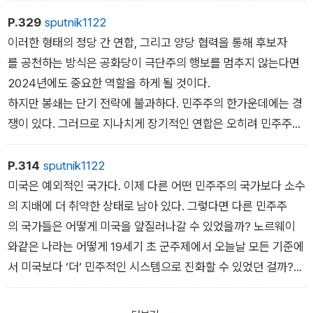
기 위해 보다 근본적인 대책을 모색해야 한다.
는 그 원칙을 정의하는 방식을 어쩔 수 없이 바꿔야 한다.
P.329
sputnik1122
나중에 대법원장이 된 존 로버츠는 로널드 레이건 행정부에서 백
반드시 논의해야 할 세 가지 개혁
이러한 형태의 정당 간 연합, 그리고 양당 협력을 통해 후보자
악관 고문으로 일하고 있던 1983년에 판사의 임기 제한을 주장
를 공천하는 방식은 공화당이 극단주의 행보를 멈추지 않는다면
하면서 이렇게 지적했다.
이제 제임스 매디슨을 비롯한 많은 이들에게 영감을 던져준 기
2024년에도 중요한 역할을 하게 될 것이다.
본 원칙으로 시선을 돌려보자. 그 원칙이란 극단주의 소수를 견제
하지만 봉쇄는 단기 전략에 불과하다. 민주주의 한가운데에는 경
설계자들은 인간이 지금처럼 오래 살지 못했던 시절에 종신제를
할 수 있는 가장 효과적인 방법은 선거를 통한 경쟁이라는 것이
쟁이 있다. 그러므로 지나치게 장기적인 연합은 오히려 민주주의
채택했다. 25년이나 30년 동안 일반인의 삶과 격리된 판사는 당
다. 매디슨은 국민 다수의 지지를 얻어야 한다는 과제가 가장 ˝악
를 허물어뜨릴 수 있다. 진보 세력과 보수 세력은 민주주의를 지
시 대단히 드물었지만, 오늘날 흔한 모습이 되어가고 있다. 가령1
의적인 정치적 충동을 억제할 수 있다고 믿었다. 그러나 이를 위
키기 위해 일시적으로 손잡을 수 있지만, 궁극적으로 유권자는 이
P.314
sputnik1122
5년으로 임기를 제한하는 방식을 통해 연방 판사들이 수십 년간
해서는 국민 다수가 선거에서 ‘실질적인 우위‘를 점해야 한다. 그
들 사이에서 선택할 수 있어야 한다. 유럽의 경험에 따르면, ˝대연
미국은 예외적인 국가다. 이제 다른 어떤 민주주의 국가보다 소수
상아탑 속에 갇혀서 현실 감각을 완전히 잃어버리는 문제를 해결
리고 다시 이를 위해 미국은 제도를 개혁해야 한다. 20세기초 미
정˝이 오랫동안 이어질 때 유권자들은 그들을 배타적이고 불법적
의 지배에 더 취약한 상태로 남아 있다. 그렇다면 다른 민주주
할 수 있다.˝
국의 개혁가 제인 애덤스 Jane Addams는 이런 글을 남겼다. ˝
인 공모 연합으로 바라보게 된다. 또한 주류 정당 간의 연합이 지
의 국가들은 어떻게 미국을 앞질러나갈 수 있었을까? 노르웨이
민주주의의 병폐를 치료하기 위한 약은 더 많은 민주주의다.˝
나치게 길어질 때, ˝기득권 세력˝이 그들을 억압하고 있다는 포퓰
와같은 나라는 어떻게 19세기 초 군주제에서 오늘날 모든 기준에
우리는 이 말에 동의한다. 미국의 극단적인 반다수결주의 제도들
리스트의 주장이 설득력을 얻게 된다. 그러므로 봉쇄전략을 통
서 미국보다 ‘더‘ 민주적인 시스템으로 진화할 수 있었던 걸까?
은 극단주의를 강화하고 전제주의 소수에게 힘을 실어주면서 소
해 반민주 세력이 권력을 잡지 못하게 할 수는 있지만, 그렇다
한 가지 분명한 대답은 노르웨이의 헌법 수정이 훨씬 더 쉽기때문
수의 독재로 사회를 위협한다. 이 문제를 해결하기 위해서 미국
고 해서 그 세력을 반드시 약화시킬 수 있는 것은 아니다. 어쩌
이다. 노르웨이에서 헌법을 수정하기 위해서는 두 번의 연속적