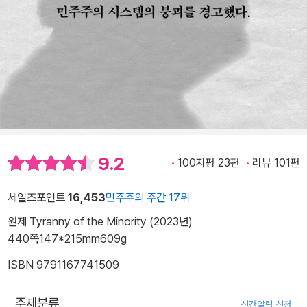
9.2
100자평 23편
리뷰 101편
세일즈포인트
16,453
민주주의 주간 17위
원제 Tyranny of the Minority (2023년)
440쪽
147*215mm
609g
ISBN 9791167741509
주제분류
신간알림 신청