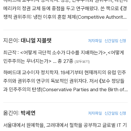
848번 있었다. 그러나 성공을 거둔 사례는 27번에 불과하다.
메리카의 정권 교체 등에 중점을 두고 연구해왔다. 쓴 책으로 《경
˝ 재건 시대 이후로 미국 헌법이 수정된 것은 20번에 불과하
쟁적 권위주의: 냉전 이후의 혼합 체제(Competitive Authoritar
며, 가장 최근 사례는 30년도 더 된 1992년이었다.
ianism: Hybrid Regimes After the Cold War)》가 있다. 200
3년부터 하버드대 역사상 최대 규모의 비교정치학 기초 강의를
지은이:
대니얼 지블랫
저자파일
신간알림 신청
가르쳐왔고, 2004년에는 하버드대 우수 강의자에게 수여하는
로슬린 에이브럼슨상을 수상하기도 했다. 대니얼 지블랫과 함께
최근작 :
<어떻게 극단적 소수가 다수를 지배하는가>
,
<어떻게
쓴 전작 《어떻게 민주주의는 무너지는가》는 〈뉴욕타임스〉 베스
민주주의는 무너지는가>
… 총 27종
(모두보기)
트셀러에 오르는 동시에 2019년 골드스미스 도서상을 수상하는
하버드대 교수이자 정치학자. 19세기부터 현재까지의 유럽 민주
쾌거를 이뤘다.
주의와 권위주의 연구의 독보적인 권위자다. 저서 《보수 정당들
과 민주주의의 탄생(Conservative Parties and the Birth of
Democracy)》으로 2017년 미국정치학회가 주는 우드로 윌슨
상, 2018년 미국사회학회가 주는 배링턴 무어상 등을 수상했다.
옮긴이:
박세연
저자파일
신간알림 신청
수년 동안 하버드대 학부 최고 인기 세미나 중 하나인 〈민주주의
는 어디에서나 가능한가?〉를 이끌어왔으며, 스티븐 레비츠키와
서울대에서 원예학을, 고려대에서 철학을 공부하고 글로벌 IT 기