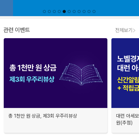
관련 이벤트
전체보기
총 1천만 원 상금, 제3회 우주리뷰상
대런 아세모
원(추첨)