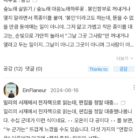
모든 것은 실체가 없다는 뜻이 이해가 쉽게 된다. 인연생기(因緣
한 발짝 뒤로 물러나는 이유는 물러섬 그 자체에 있지 않고, 더 앞
숲노래 삶읽기 / 숲노래 마음노래하루꽃 . 봉인함부로 꺼내거나
生起)에 의한 관계를 통해 우리는 존재를 드러 낼 뿐이다. 그래서
서기 위한 희망에 있습니다. 목적은 결국 앞서는 것입니다.흔히들
열지 말라면서 쪽종이를 붙여. ‘봉인’이라고도 하는데, 뜯을 수 없
인연은 소중한 것이다.저자는 이를 본무자성(本無自性: 본래 자
내려놓는다, 힘을 빼야 한다는 의미는 잘못된 생각으로 이어질 수
을 만큼 동여매는 일이 아니야. 그저 얇고 가볍고 작은 종이를 대
기 성품이란 없다)이라 표현하며 불교의 핵심 사상인 공(空)을
있습니다. 더 잘하려고 해야 하고 더 뛰어나야 하고 꿈이 커야 한
고는, 손빛으로 가만히 눌러서 “그날 그곳 그사람”만 꺼내거나
노자의 유무상생(有無相生: 있음과 없음에서 서로 나옴) 과 주
다는 걸 몸소 깨달았습니다.한 문장 한 문장 다 버릴 게 없고 좋은
열라고 두는 일이지. 그날이 아니고 그곳이 아니며 그사람이 아닌
역의 일음일양지위도(一陰一陽謂之道: 음과 양이 도에서 나왔
문장으로 가득합니다.역시나 고전은 숭배하는 대상이 아닌 소비
데, 함부로 다가와서 북 뜯어버려서 여는 사람이 꼭 있더구나. 다
다)으로 그 뜻이 같음을 설명한다.공이란 없음이나 텅빈 상태를
하는 자세로 꼭 읽어야 한다는 걸 알게 되었습니다.경전을 읽고
더보기
룰 줄 모르고, 쓸 줄 모르고, 할 줄 모르고, 그릴 줄 모르는데, 시샘
말하는 것이 아님에도 불구하고 사람들이 자꾸 공 이란 실체가 있
남의 행복과 삶을 쳐다볼 것이 아닌 나를 더 부단히 궁금해고 질
공감 (
12
)
댓글 (0)
과 배짱으로 부러워한 나머지, 마구 손대는 짓이라고 할 수 있어.
다고 생각하는데서 공을 잘못 이해 한다고 밝힌다.<공은 단지
문하고 찾아야겠습니다 ^^
“그날 그곳 그사람”이 아니면서 봉인을 떼거나 뜯거나 열면, 이
기호 일뿐 실체가 아니며 세상이 인연으로 되어 있음을 나타내는
런 짓을 한 사람은 그만 불타버리고 말아. 스스로 꿈을 그리지 않
EinFlaneur
2024-06-16
메뉴
논리적인 개념일 뿐> 이라 말한다.이 표현은 저자가 북경대학 박
기에 봉인을 건드려. 제몫이 아니어도 노리느라 봉인을 뜯어서 들
사학위 과정을 밟을 때 학기말 과제에 쓴 답안이라고 했다.공이
밀리의 서재에서 전자책으로 읽는데, 편집을 정말 대충...
여다보려고 해. 속에 깃든 숨빛으로 무엇을 펴거나 할는지 모르면
단지 기호 일뿐 실체가 아니라는 통찰에 당시 지도교수 탕이지에
밀리의 서재에서 전자책으로 읽는데, 편집을 정말 대충했나봅니
서 무턱대고 연 탓에, 호되게 일을 치르지. 모름지기 모든 봉인이
(汤一介:1927~2014) 교수에게 극찬을 받았다고 한다. 즉, 도
다. 수십 군데가 이런 식이네요. •• 오온이 다 공이다 •• 를 보면,
쇠사슬이나 말뚝이 아닌 쪽종이 하나인 뜻을 읽어야 한단다. 네
(道)나 공(空) 이란 것은 본질이 아니라 단지 기호에 불과한 것이
“누 군가는” 뜨겁게 느꼈을 수도 있습니다. 다섯 가지의 ”연합으
몸이 다쳐서 피가 날 적에 딱지가 생기면서 다친 데가 아물어. 딱
란 것이며 이는 관계를 통해서만 드러난다는 뜻이다.기호를 붙힌