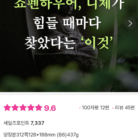
9.6
100자평 12편
리뷰 45편
세일즈포인트
7,337
양장본
312쪽
128*188mm (B6)
437g