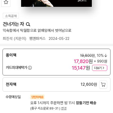
소득공제
건너가는 자
익숙함에서 탁월함으로 얽매임에서 벗어남으로
최진석
(지은이)
쌤앤파커스
2024-05-22
종이책
19,800
원,
10%
17,820
원
+ 990원
15,147
원
카드최대혜택가
더보기
전자책
12,600
원
수령예상일
양탄자배송
오후 1시까지 주문하면 밤 11시
잠들기전 배송
(중구 서소문로 89-31 )
변경