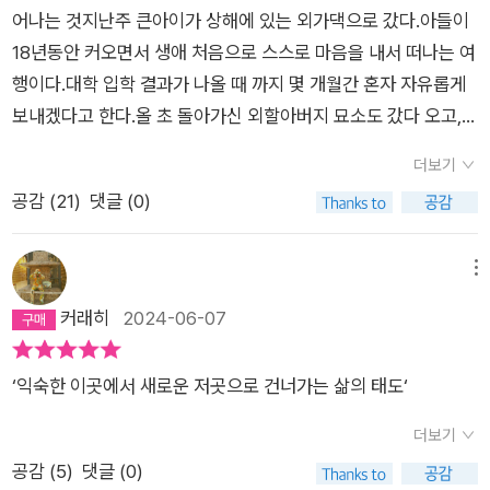
어나는 것지난주 큰아이가 상해에 있는 외가댁으로 갔다.아들이
18년동안 커오면서 생애 처음으로 스스로 마음을 내서 떠나는 여
행이다.대학 입학 결과가 나올 때 까지 몇 개월간 혼자 자유롭게
보내겠다고 한다.올 초 돌아가신 외할아버지 묘소도 갔다 오고,
어릴 때 함께 해주셨던 외할머니, 외가쪽 친척들과 함께 시간을
더보기
보내고 싶단다. 나에게 상해는 첫 직장을 통해 아내를 만난 곳이
공감 (
21
)
댓글 (0)
고, 그곳에서 태어난 아이에게는 동년(童年)의 추억이 담긴 곳이
다.앞으로 나와 아내는 두 아들과 함께 할 시간이 얼마 남지 않았
다. 내 경험을 비추어 보면 대학 들어가는 순간, 비로소 자기 인생
메뉴
을 살기 시작하는 것 같다. 가족 보다는 대학 친구, 선후배랑 가까
커래히
2024-06-07
워 지고, 그러다 군대 갔다 와서 복학하고, 대학 졸업후 사회에 진
출 하게 되는 단계를 겪게 된다.내가 그랬으니 말이다. 때 마침 읽
‘익숙한 이곳에서 새로운 저곳으로 건너가는 삶의 태도‘
게 된 <건너가는 자>는 익숙한 이곳에서 새로운 저곳으로 건너
가는 삶의 태도를 말한다.<건너가는 자>의 저자 최진석 철학교
더보기
수는 <반야심경>의 지혜를 철학적으로 통찰했다. 최진석 교수
공감 (
5
)
댓글 (0)