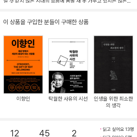
질 것 같지 않은 시대의 흐름에 몸을 채 못 가누고 있지는 않은가.
하지만 파도가 높을수록 자세를 낮추고 정신을 또렷이 차려야 하
는 법. 모든 게 뒤바뀌고 엎어지는 시기일수록 더욱 중요해지는
이 상품을 구입한 분들이 구매한 상품
것은 삶의 무게 중심이다. 격변의 흐름에 갈피를 잡지 못하고 갈
팡질팡하기에, 우리의 하루하루는 너무도 소중하다. 어쩌면 별생
각 없이 살아갈지도 모르는 하루하루의 평범한 일상은, 멀리서 보
면 인생의 여정에 내딛는 한 걸음 한 걸음이다. 하루하루의 족적
이 모여 인생의 궤적을 그리는 것이다. 그러므로 생각해야 한다.
나의 오늘 하루가 어디를 향하고 있는지. 이 책, 《건너가는 자》는
반야심경의 철학으로 아득한 시간을 건너 오늘의 당신에게 질문
한다. 지금 당신, 제대로 나아가고 있냐고, 혹은 어디로 나아가는
지 정확히 알고 발을 옮기는 중이냐고. 잘하다가도 때로 시대의
이향인
탁월한 사유의 시선
인생을 위한 최소한
의 생각
풍파에 흔들리고 있지는 않은가 하고. 그리고 지금 우리에게 필요
한 것이 ‘건너감의 지혜’라고 한다. 철학으로의 반야심경이 말해
주는 삶의 태도 ‘건너감의 지혜’ 불교라 하면 가장 먼저 떠오르는
읽고 싶어요 13명
12
45
2
개념은 ‘공(空)’이다. 그런데 통념과 달리 ‘공’은 심오하고 초월적