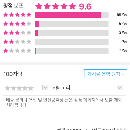
혜를 실천으로 옮기는 것 건너감의 지혜란 한순간도 멈추지 않는
9.6
평점 분포
세상의 흐름에 짓눌리지 않고, 익숙한 이곳을 떠나 미지의 저곳으
89.3%
로 먼저 발을 내딛는 한 걸음이다. 그런 동시에 있는 그대로 보는
5.4%
것이다. 세상을 내가 보고 싶은 방식으로 보지 않고, 있는 그대로
3.6%
의 세상을 바라보는 시선이다. 그리하며 멈추지 않고 계속 내딛는
0%
한 걸음, 즉 앎 이전의 실천이다. 더욱 빠르게 변해서 더욱 고통스
1.8%
러운 시대에 마음의 닻이 되어주는 지혜의 정수 최진석 교수가 거
듭 강조하는 내용은 결국 하나로 귀결된다. ‘건너가는 자’가 되라
는 것이다. 도대체 무엇을 건너가라는 것일까? 이 질문에 반야심
100자평
게시물 운영 원칙
경은 답한다. 그 무엇은 ‘자신의 내면’에서 길어 올리는 것이라고.
내용이 정해져 있다면 모두가 똑같은 노선과 내용을 습득해야 한
카테고리
다. 고정된 어떠한 배움을 상정해야 한다. 하지만 세상에 고정되
고 불변한 것은 없으니, 건너감의 지혜는 형식으로만 존재한다.
형식만 존재하니, 그 내용은 자신에게서 채우면 된다. 불교를 비
롯해 스토아학파, 니체, 쇼펜하우어 등 동서양 철학을 막론하고
삶을 고통스러운 것으로, 세상을 고통스러운 곳으로 보아온 관점