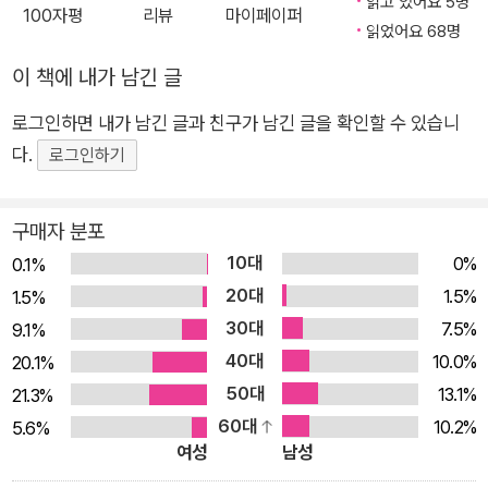
읽고 있어요 5명
100자평
리뷰
마이페이퍼
이며 영원불변한 이치를 뜻하지 않는다. 그저 철학적인 관점으로
읽었어요 68명
‘이 세상에 본래 그러한 것, 고정되고 불변한 것은 없다’라는 말의
이 책에 내가 남긴 글
기호일 뿐이다. 어떤 고정불변한 실체도 없는 세상이기에, 확실하
고 또렷한 무언가를 손에 쥐고 싶은 마음이 곧 고통으로 이어진다
로그인하면 내가 남긴 글과 친구가 남긴 글을 확인할 수 있습니
는 것. ‘인생은 고통의 바다’라는 말에는 이러한 관점이 숨어 있
다.
로그인하기
고, 이 고통의 바다를 건너기 위한 지혜가 바로 ‘건너감의 지혜’이
다. 건너감의 지혜는 여섯 방식으로 이뤄져 있다. 첫째, 타인에게
구매자 분포
베푸는 지혜. 다른 사람에게 베풀면, 되레 내가 크고 넓어짐을 알
10대
0%
0.1%
고 베푸는 것 둘째, 스스로 다짐을 지키는 지혜. 자신이 정한 규칙
20대
1.5%
1.5%
을 멈추지 않고 부단히 반복해내는 것 셋째, 번뇌를 묵묵히 견디
30대
7.5%
9.1%
는 지혜. 기존의 틀에서 벗어날 때 가해지는 비난과 오욕을 견디
40대
10.0%
20.1%
는 것 넷째, 물러섬 없이 나아가는 지혜. 용맹정진의 태도로 물러
50대
13.1%
21.3%
섬 없이 끝까지 나아가는 것 다섯째, 자신의 마음을 지켜내는 지
60대
10.2%
5.6%
혜. 자신을 믿고 배려하며 자신을 가장 존귀하게 대하는 것 여섯
여성
남성
째, 다섯 지혜를 실천해내는 지혜. 세상의 이치를 깨닫고, 다섯 지