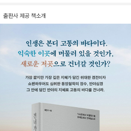
연구하여 철학박사 학위를 받았다. 1998년부터 모교인 서강대학
교 철학과 교수로 재직했으며, 2015년에 건명원(建明苑)을 설
출판사 제공 책소개
립하여 초대원장을 맡았다. 정년퇴임을 7년 이상 앞둔 2018년
대학 강단을 떠나 새로운 인생으로 들어섰다. 2020년 사단법인
새말새몸짓을 설립하여 이사장으로 있으며, 고향 함평에 새말새
몸짓 기본학교를 세워 청년 인재를 양성하는 데에 힘쓰고 있다.
삶의 지혜와 인문학적 통찰을 담은 강연 및 저술 활동을 활발히
하고 있으며, 지은 책으로 《생각하는 힘 노자 인문학》 《나 홀로
읽는 도덕경》 《건너가는 자》 《인간이 그리는 무늬》 《탁월한 사유
의 시선》 《경계에 흐르다》 《최진석의 대한민국 읽기》 등이 있다.
또 《장자철학》 《노장신론》 《노자의소》(공역) 등의 책을 우리말
로 옮겼다.