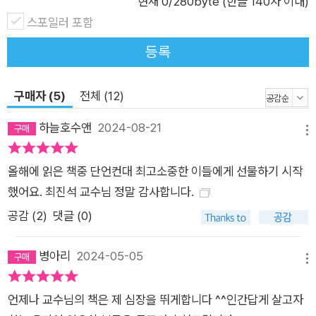
현재
0
/280byte (한글 140자 이내)
이 오늘날 대단히 유난스럽거나 새로운 시선은 아니다. 그런데 이
스포일러 포함
러한 철학이 유독 지금, 오늘날에 더욱 크게 공명하는 듯한 까닭
등록
은 무엇일까? 그건 아마도 분명 지금이 여느 때보다 커다란 변화
의 시기이기에 그럴 것이다. 고통으로 가득 찬 시대이기에 그럴
구매자 (5)
전체 (12)
것이다. 오래도록 변치 않고 전해지는 인류의 지혜인 동시에, 유
독 고통스러운 지금의 시대에 가장 필요한 지혜를 담고 있다는 의
하늘호수앤
2024-08-21
메뉴
미에서, 《건너가는 자》는 오늘날의 우리가 한 번은 반드시 읽어
야만 하는 작품이다. 언제고 고통이 치밀어 오를 때면, 항상 마음
올해에 읽은 책중 단언컨대 최고소중한 이들에게 선물하기 시작
의 닻이 되어주는 지혜의 정수를 맛보라.
했어요. 최진석 교수님 정말 감사합니다.
공감 (
2
)
댓글 (0)
병아리
2024-05-05
메뉴
언제나 교수님의 책은 제 심장을 뛰게합니다 ^^인간답게 살고자