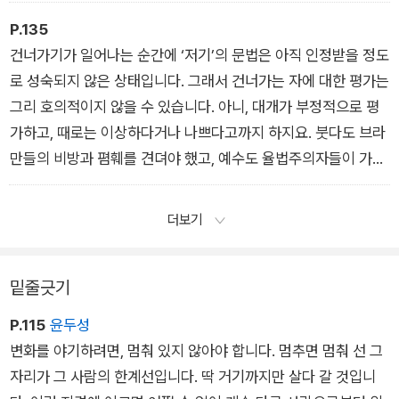
곳으로 건너가는 용기 있는 동작, 이것이 바라밀다입니다.
- 바라밀다 – 건너가기
P.135
건너가기가 일어나는 순간에 ‘저기’의 문법은 아직 인정받을 정도
로 성숙되지 않은 상태입니다. 그래서 건너가는 자에 대한 평가는
그리 호의적이지 않을 수 있습니다. 아니, 대개가 부정적으로 평
가하고, 때로는 이상하다거나 나쁘다고까지 하지요. 붓다도 브라
만들의 비방과 폄훼를 견뎌야 했고, 예수도 율법주의자들이 가하
는 치욕을 견디며 자신만의 진리의 세계를 구축하였습니다.
- 반복의 힘
더보기
밑줄긋기
P.115
윤두성
변화를 야기하려면, 멈춰 있지 않아야 합니다. 멈추면 멈춰 선 그
자리가 그 사람의 한계선입니다. 딱 거기까지만 살다 갈 것입니