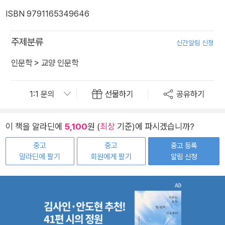
ISBN 9791165349646
주제분류
신간알림 신청
인문학
>
교양 인문학
선물하기
공유하기
이 책을 알라딘에
5,100
원 (
최상
기준)에 파시겠습니까?
중고
중고
중고 등록
알라딘에 팔기
회원에게 팔기
알림 신청