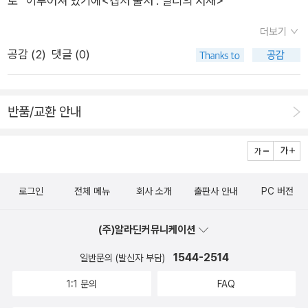
로“ 이루어져 있기에<캡처 출처 : 밀리의 서재>
지는 두껍거나 무겁거나 단단하지 않아. 마치 쪽종이마냥 가볍고
다는 것은 부르기 쉽게 이름을 갖다 붙힌다는 뜻과도 같다.글자
작고 얇지. 딱지는 그저 그냥 두면 돼. 이제 다 낫고 새살이 돋으
더보기
그 자체에 본질이 있는 것이 아닌 단지 부르는 이름에 불과 하다
면, 딱지는 알아서 떨어져. 봉인도 이와 같아. 넘보거나 지켜볼 까
공감 (
2
)
댓글 (0)
는 것이다.마치 '의자' 라는 이름이 의자와 아닌 것과 마찬가지이
닭이 없어. 제때에 이르면 제풀에 스러지는 쪽종이인 봉인이란다.
다.저자는 <반야심경>의 참뜻은 바라밀다를 실천하는 것이라고
너는 네가 뜻을 펼쳐서 날아오를 때에 이르면, 스스로 눈을 반짝
보았다.'바라밀다' 란 본래 파라미타(Paramita) 라는 어원에서 나
이면서 깨어나고 일어나서 빙그레 웃는단다. 일찍 깨워야 하지 않
반품/교환 안내
온 것으로 '저쪽으로 건너가게 되다' 는 뜻이다. 인간은 건너가도
아. 늦게 깨어나지 않아. 걱정도 조바심도 아닌, 하루하루 걸어가
록 태어난 존재이며 멈추지 말고 사람이 사람으로 완성되는 길을
듯 온노래로 살아가면 꺼풀은 이내 사라진단다. 2026.7.21.불.ㅍ
걷기 위해 건너가기를실천해야 한다고 말한다.스위스 조각가, 자
ㄹㄴ글 : 숲노래·파란놀(최종규). 낱말책을 쓴다. 《열두 달 소꿉노
코메티(1901~1966)의 작품 <걷는 사람> 이 책의 표지가 된 이
래》, 《새로 쓰는 말밑 꾸러미 사전》, 《미래세대를 위한 우리말과
로그인
전체 메뉴
회사 소개
출판사 안내
PC 버전
유 이기도 하다.저자는 또한 자신의 고삐가 무엇인지를 스스로에
문해력》, 《들꽃내음 따라 걷다가 작은책집을 보았습니다》, 《우리
게 묻고 고삐를 잡고 건너가라고 한다.자기만의 고삐를 쥔다는 것
말꽃》, 《쉬운 말이 평화》, 《곁말》, 《책숲마실》, 《우리말 수수께끼
(주)알라딘커뮤니케이션
은 남들을 따라 가는 것이 아닌 자신의 삶에서 자신의 길을 당당
동시》, 《시골에서 살림 짓는 즐거움》, 《이오덕 마음 읽기》을 썼
히 걸으라는뜻이다.붓다가 선언했던 '천상천하 유아독존' 은 비단
1544-2514
일반문의 (발신자 부담)
다. blog.naver.com/hbooklove
붓다만이 할 수 있는 선언이 아닌 것이다.남이 보는 것을 내가 보
1:1 문의
FAQ
는 것이라 착각하지 말고 나만의 심안(心眼)으로 세상을 볼 수