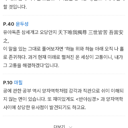
할 것입니다.
P.40
윤두성
유아독존 삼세개고 오당안지 天下唯我獨尊 三世皆苦 吾當安
之,
이 말을 있는 그대로 풀어보자면 ‘하늘 위와 하늘 아래 오직 나 홀
로 존귀하다. 과거 현재 미래로 펼쳐진 온 세상이 고통이니, 내가
그 고통을 해결하겠다‘입니다.
P.10
마힐
공에 관한 공부 역시 양자역학처럼 감각과 직관으로 쉬이 이해되
지 않는 면이 있습니다. 또 재미있게도 <반야심경> 과 양자역학
사이에 상당한 유사점이 발견되기도 하고요.
더보기