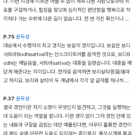
다. 이런 지경에 이르면 어쩔 수 없이 계속 다른 사람으로부터 위
로를 구걸하거나, 힐링을 찾으며 심리적인 편안함을 행복으로 착
각하다 가는 수밖에 다른 길이 없습니다. 한 번 가진 확신이나 이
념을 평생 지키는, 고루한 동네 현자를 넘어서지 못합니다. 멈추
면 끝입니다. 딱 거기까지입니다. 사람이 사람으로 완성되는 길을
P.75
윤두성
걷기 위해서는 건너가기를 실천할 수밖에 없습니다.
대승에서 수행자의 최고 경지는 보살의 경지입니다. 보살은 보디
사트바Bodhisattva라는 산스크리트어를 음역한 것으로, 보디B
odhi는 깨달음을, 사트바sattva는 대중을 일컫습니다. 대중을 깨
닫게 해준다는 의미입니다. 한자로 음역하면 보리살타菩薩埵라
고 하지요. 보리와 살타의 두 개념에서 각각 앞 글자를 하나씩 떼
어 보살이라고 줄여 말했습니다. 그러니 보살은 수행자 자신이 깨
달았더라도 깨달음의 세계로 바로 들어서지 않고, 깨달음의 문 옆
P.37
윤두성
에 서서 대중의마지막 한 사람까지 깨달음의 문턱을 넘을 수 있도
결국 경전이란 자기 소명이 무엇인지 발견하고, 그것을 실행하는
록 도와주는 경지를 뜻합니다.
데 도움이 되는 역할을 합니다. 이런 생각 없이 그저 경전 안에 있
는 내용과 구절을 곱씹는 데만 매몰된다면, 아무리 훌륭한 경전이
라 해도 삶에 아무런 도움도 되지않는 종이뭉치, 불쏘시개에 불과