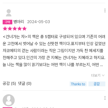
는 세상의 수많은 경전중 하나만 선택하라고 한다면 <반야심경
>만을 선택하겠다고 한다.<반야심경>은 불교의 방대한 경전중
메뉴
에서 글자수 260자로 구성된 짧은 경전이다. 비록 짧은 경이지
병아리
2024-05-03
만 <반야심경> 안에는 불교의 핵심 사상이 농축 되어 있다.그러
한 이유 때문에 불교 신자라면 대부분은 <반야심경>을 외우고
있다.그러나 최진석 교수는 불교 신자의 입장이 아닌 철학자의 입
<건너가는 자>의 책은 총 5챕터로 구성되어 있으며 기존의 어려
장에서 <반야심경>을 통해 인생 전체를 통찰하는 사유의 틀을
운 고전에서 벗어날 수 있는 산뜻한 책이다.표지부터 인상 깊었던
제시 한다.저자의 철학적 시각으로 불교를 관계의 종교라고 보
자코메티의 걷는 사람이라는 작은 그림이지만 가득 찬 메세지를
았다.<차유고피유, 차생고피생,차무고피무, 차멸고피멸. (此有
전해주고 있다.인간의 가장 큰 지혜는 건너가는 지혜라고 하지요.
故彼有, 此生故彼生,此無故彼無, 此滅故彼滅.)이것이 있음
늘 나는 책을 많이 읽기보다는 어떤 책이 나를 부르는지, 어떤 저
으로 저것이 있고, 이것이 생기므로 저것이 생기고,이것이 없음으
자와 나랑 결이 맞는지 살펴보며 책을 읽습니다.최진석 교수님의
더보기
로 저것이 없고, 이것이 사라지므로 저것이 사라진다.>이는 불교
말씀은 전부 땅에 떨어지지 않는 것 같습니다. 제 심금을 정확히
공감 (
5
)
댓글 (0)
의 연기법을 설명한 것이다.세계에 존재하는 모든 것의 존재 형식
울리죠.늘 새로운 생각을 심어주시고 부지런히 전진할 수 있는 대
은 본질적으로 존재하는 것이 아닌 관계에 기반해서 있다는 것이
장장이 역할을 하시는 것 같아요~~반야심경에서 말하고자 하는
다.이에 대해 저자는 의자를 예를 들어 설명한다. 의자를 구성하
단어는 이것입니다.네가 신인 줄 아느냐, 네가 부처다!p36 <반
메뉴
는 나무 판자나 받침, 나사, 못 혹은 바퀴 같은 것을 따로 떼어 내
야심경>을 읽고서 어떤 태도를 지녀야 할지, 나의 경은 무엇인