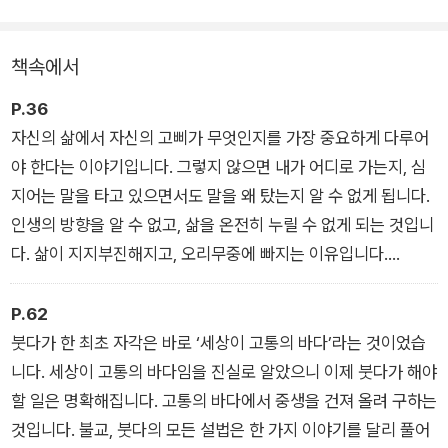
낡지 않는 ‘건너감의 지혜’가 바로 반야심경에 담겨 있다고. 오늘
날에 맞게 읽어내는 ‘타인에게 베푸는 지혜’부터 시작해, 여섯 방
책속에서
식의 지혜와 그 실천법을 알려준다. 다시 말해 《건너가는 자》는
오늘날의 시선으로 반야심경을 풀어낸 지혜의 정수다. “이 인생
P.36
을 어떻게 살아갈 것인가?” 고통의 시대가 던지는 질문에, 인류
자신의 삶에서 자신의 고삐가 무엇인지를 가장 중요하게 다루어
의 고전이 답하는 ‘건너감의 지혜’를 탐독해본다.
야 한다는 이야기입니다. 그렇지 않으면 내가 어디로 가는지, 심
지어는 말을 타고 있으면서도 말을 왜 탔는지 알 수 없게 됩니다.
인생의 방향을 알 수 없고, 삶을 온전히 누릴 수 없게 되는 것입니
다. 삶이 지지부진해지고, 오리무중에 빠지는 이유입니다.
- 당신의 고삐는 무엇입니까
P.62
붓다가 한 최초 자각은 바로 ‘세상이 고통의 바다’라는 것이었습
니다. 세상이 고통의 바다임을 진실로 알았으니 이제 붓다가 해야
할 일은 명확해집니다. 고통의 바다에서 중생을 건져 올려 구하는
것입니다. 불교, 붓다의 모든 설법은 한 가지 이야기를 달리 풀어