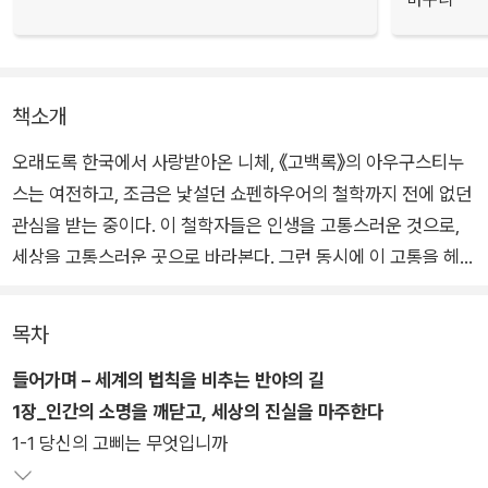
책소개
오래도록 한국에서 사랑받아온 니체, 《고백록》의 아우구스티누
스는 여전하고, 조금은 낯설던 쇼펜하우어의 철학까지 전에 없던
관심을 받는 중이다. 이 철학자들은 인생을 고통스러운 것으로,
세상을 고통스러운 곳으로 바라본다. 그런 동시에 이 고통을 헤쳐
나기 위한 방법론을 제시한다. 다만 이처럼 비관적인 시선에서 한
줄기 희망을 찾는 철학이 관심받는 현상은 조금 안타깝다. 지금이
목차
여느 때보다 약간은 더 고통스러운 시대라는 방증일 것이므로.
들어가며 – 세계의 법칙을 비추는 반야의 길
1장_인간의 소명을 깨닫고, 세상의 진실을 마주한다
이처럼 고통이 만연한 시대일 때면, 동양 철학은 어떤 지혜를 건
1-1 당신의 고삐는 무엇입니까
네왔을까. 이 대답을 위해 《건너가는 자》가 나왔다. 철학자 최진
석은 말한다. 인생이라는 고통을 건너는 법, 아주 오랜 시간에도