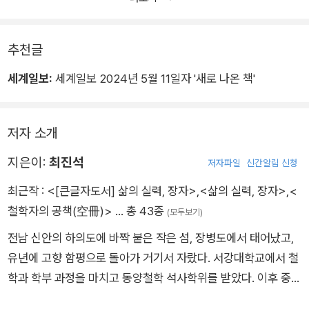
추천글
세계일보:
세계일보 2024년 5월 11일자 '새로 나온 책'
저자 소개
지은이:
최진석
저자파일
신간알림 신청
최근작 :
<[큰글자도서] 삶의 실력, 장자>
,
<삶의 실력, 장자>
,
<
철학자의 공책(空冊)>
… 총 43종
(모두보기)
전남 신안의 하의도에 바짝 붙은 작은 섬, 장병도에서 태어났고,
유년에 고향 함평으로 돌아가 거기서 자랐다. 서강대학교에서 철
학과 학부 과정을 마치고 동양철학 석사학위를 받았다. 이후 중국
베이징대학교에서 당나라 초기 성현영(成玄英)의 장자 해석을