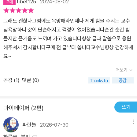
tibet125
2024-08-02
어 보면 의자라고 할 수 없다. 의자를 구성하는 여러 부품을 조립
지, 나의 고삐는 무엇인지 고민해야 합니다.결국 경전이란 자기
하여 의자의 형상을 완성 시켜야만 의자가 된다.하지만 형상 보다
소명이 무엇인지 발견하고 그것을 실행하는 데 도움이 되는 역할
그래도 괜찮다그럼에도 욕망해라언제나 제게 힘을 주시는 교수
더 근본적인 것은 의자가 가진 성질을 우선 가지고 있어야 한다.
을 합니다.나의 소명 없이 뭐든 배움을 축적하고 지식을 습득한다
님욕망하니 삶이 단순해지고 걱정이 없어졌습니다순간 순간 힘
우리는 의자를 '앉음' 이라는 성질을 가질 때에 의자라고 부를 수
면 무슨 큰 의미가 있을까요? p42 알고 싶어 하는 욕망이 있는
들지만 즐거움도 느끼며 가고 있습니다항상 글과 말씀으로 응원
있게 된다.의자를 형성 하는 각각의 부품들이 합쳐져 의자라는 성
사람은 천상천하 유아독존에 가깝습니다. 삶 속에서 각자의 나 자
해주셔서 감사합니다구매 전 글부터 씁니다교수님항상 건강하세
질을 가질때 의자가 되는 것이다. 즉, 의자는 인연에 의해 잠시 부
신을 찾고 지켜야 한다, 내가 나의 신이요 붓다임을 알아야 한다
요~
품이 모여 의자로 존재 할 뿐 따지고 보면 실체가 없다는 것이다.
는 것이 천상천하 유아독존의 의미일 것입니다.앎은 분명 아는 것
존재는 인연이란 관계를 통해서만 드러난다. 그래서 세상은 본래
을 바탕으로 모르는 그곳으로 넘어가려는 몸부림입니다. 그 지적
더보기
본질이란 것은 존재하지 않으며관계를 통해서만 존재가 드러나
인 욕망이 있는 사람이 지혜로운 자이고, 건너갈 수 있는 사람입
공감 (
1
)
댓글 (0)
는 것이다.이는 곧 '나' 라는 존재의 실체가 없다는 '무아(無我)'
니다.p131 깨달음에 이르고 싶은 사람이라면, 혹은 지적으로 좀
하고도 상통하는 것이다.대행 큰스님께서도 하신 비유중에 내가
더 진일보하고 싶은 사람이라면, 자신만의 규칙을 정해서 부단히
버스를 타면 승객이 되고, 식당에 가면 고객이 되고, 아버지 앞에
반복해야 합니다.먼저 작은 사소한 습관부터 꾸준히 하는 훈련을
쓰기
마이페이퍼 (2편)
서는 아들이 되고, 아들 앞에서 아버지가 되는 '나' 란 존재를 어느
해야 할 것입니다. 나만이 할 수 있는 작은 루틴이죠!결과보단 과
것이 진짜 '나' 라고 고정 시킬 수 있냐고 하셨다.세상에 존재하는
정에 집중하는 사람은 꾸준히 반복의 힘을 믿는 사람입니다.p19
파란놀
2026-07-30
메뉴
모든 것들은 고정 되어 있지 않다는 것이다.그렇게 보면 존재하는
7 힘을 빼는 이유는 더 큰 힘을 더 정확히 구사하기 위함입니다.
하루꽃 . 봉인