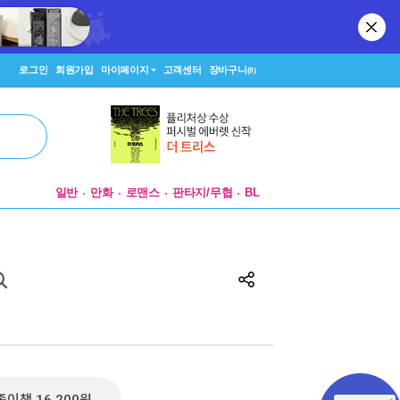
로그인
회원가입
마이페이지
고객센터
장바구니
(0)
일반
만화
로맨스
판타지/무협
BL