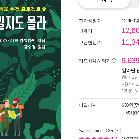
전자책정가
12,600
12,6
판매가
11,3
쿠폰할인가
9,63
카드최대혜택가
알라딘 
최대 1만
시) / 
1만원 
종이
마일리지
630원(5
미리
입니
+ 5만원
Sales Point :
135
9.7
100자평(