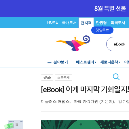
HOME
국내도서
만권당
외국도서
전자책
첫달무료
eBook
분야보기
베스트셀러
새로나온책
이
ePub
소득공제
[eBook] 이게 마지막 기회일
더글러스 애덤스
,
마크 카워다인
(지은이),
강수