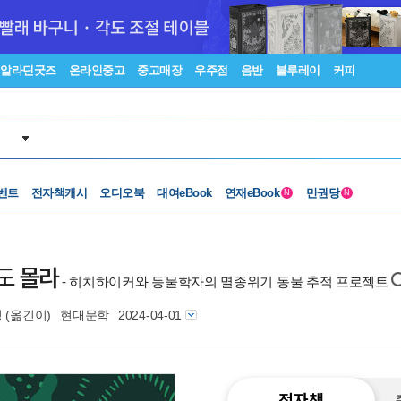
알라딘굿즈
온라인중고
중고매장
우주점
음반
블루레이
커피
벤트
전자책캐시
오디오북
대여eBook
연재eBook
만권당
N
N
지도 몰라
- 히치하이커와 동물학자의 멸종위기 동물 추적 프로젝트
정
(옮긴이)
현대문학
2024-04-01
전자책