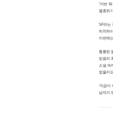
"이번 
멸종위기
SF라는
히치하이
이번에는
통통한 
믿음의 
소설 속
없을지도
‘지금이
남자가 