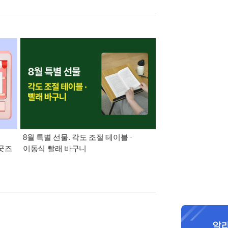
:
8월 특별 선물. 각도 조절 테이블 ·
21세기 최고의 책
 굿즈
이동식 빨래 바구니