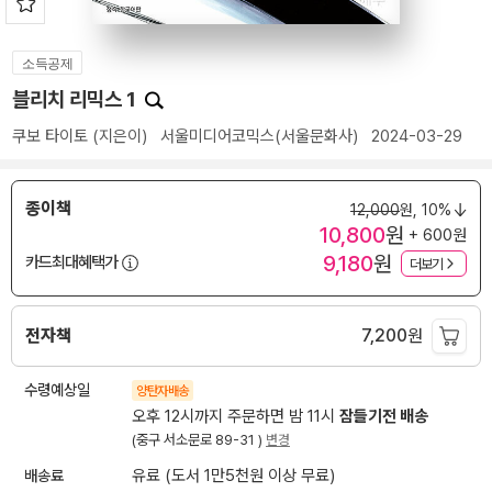
소득공제
블리치 리믹스 1
쿠보 타이토
(지은이)
서울미디어코믹스(서울문화사)
2024-03-29
종이책
12,000
원,
10%
10,800
원
+ 600원
9,180
원
카드최대혜택가
더보기
전자책
7,200
원
수령예상일
양탄자배송
오후 12시까지 주문하면 밤 11시
잠들기전 배송
(중구 서소문로 89-31 )
변경
배송료
유료 (도서 1만5천원 이상 무료)