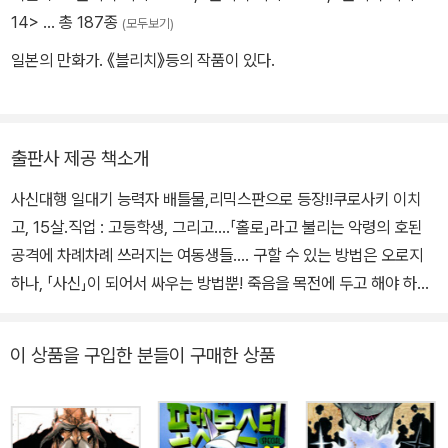
14>
… 총 187종
(모두보기)
일본의 만화가. 《블리치》등의 작품이 있다.
출판사 제공 책소개
사신대행 일대기 능력자 배틀물,리믹스판으로 등장!!쿠로사키 이치
고, 15살.직업 : 고등학생, 그리고….「홀로」라고 불리는 악령의 호된
공격에 차례차례 쓰러지는 여동생들…. 구할 수 있는 방법은 오로지
하나, 「사신」이 되어서 싸우는 방법뿐! 죽음을 목전에 두고 해야 하는
운명의 선택에 고등학생 쿠로사키 이치고가 내린 결단은?!
이 상품을 구입한 분들이 구매한 상품