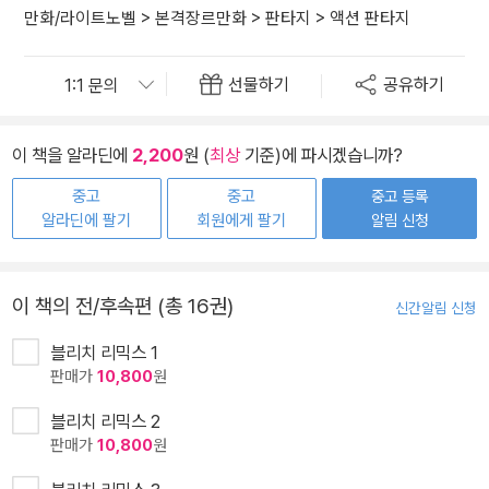
만화/라이트노벨
>
본격장르만화
>
판타지
>
액션 판타지
선물하기
공유하기
이 책을 알라딘에
2,200
원 (
최상
기준)에 파시겠습니까?
중고
중고
중고 등록
알라딘에 팔기
회원에게 팔기
알림 신청
이 책의 전/후속편 (총 16권)
신간알림 신청
블리치 리믹스 1
판매가
10,800
원
블리치 리믹스 2
판매가
10,800
원