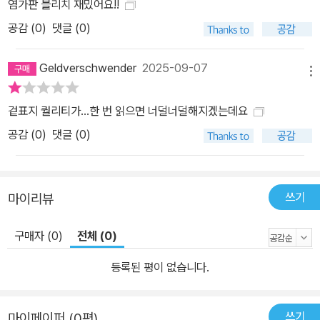
염가판 블리치 재밌어요!!
공감 (
0
)
댓글 (0)
Geldverschwender
2025-09-07
메뉴
겉표지 퀄리티가...한 번 읽으면 너덜너덜해지겠는데요
공감 (
0
)
댓글 (0)
쓰기
마이리뷰
구매자 (0)
전체 (0)
등록된 평이 없습니다.
쓰기
마이페이퍼 (0편)