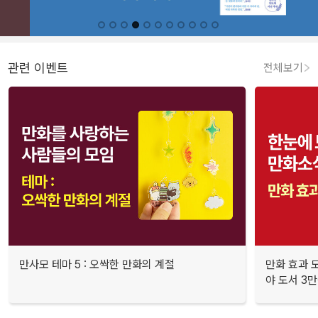
관련 이벤트
전체보기
만사모 테마 5 : 오싹한 만화의 계절
만화 효과 모
야 도서 3만