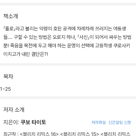
책소개
「홀로」라고 불리는 악령의 호된 공격에 차례차례 쓰러지는 여동생
들…. 구할 수 있는 방법은 오로지 하나, 「사신」이 되어서 싸우는 방법
뿐! 죽음을 목전에 두고 해야 하는 운명의 선택에 고등학생 쿠로사키
이치고가 내린 결단은?!
목차
1~25
저자 소개
지은이:
쿠보 타이토
저자파일
신간알림 신청
최근작 :
<블리치 리믹스 16>
,
<블리치 리믹스 15>
,
<블리치 리믹스