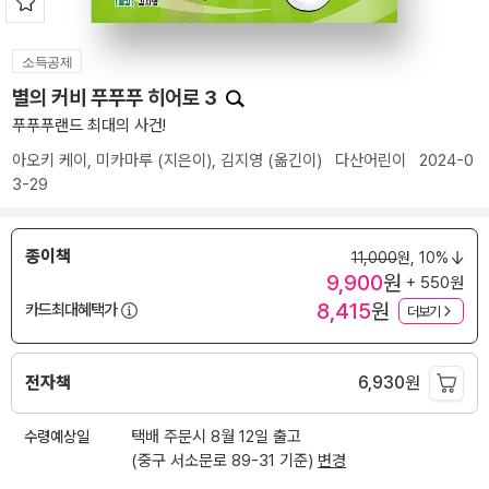
소득공제
별의 커비 푸푸푸 히어로 3
푸푸푸랜드 최대의 사건!
아오키 케이
,
미카마루
(지은이),
김지영
(옮긴이)
다산어린이
2024-0
3-29
종이책
11,000
원,
10%
9,900
원
+ 550원
8,415
원
카드최대혜택가
더보기
전자책
6,930
원
수령예상일
택배 주문시 8월 12일 출고
(중구 서소문로 89-31 기준)
변경