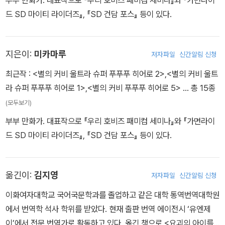
드 SD 마이티 라이더즈』, 『SD 건담 포스』 등이 있다.
지은이:
미카마루
저자파일
신간알림 신청
최근작 :
<별의 커비 울트라 슈퍼 푸푸푸 히어로 2>
,
<별의 커비 울트
라 슈퍼 푸푸푸 히어로 1>
,
<별의 커비 푸푸푸 히어로 5>
… 총 15종
(모두보기)
부부 만화가. 대표작으로 『우리 호비즈 패미컴 세미나』와 『가면라이
드 SD 마이티 라이더즈』, 『SD 건담 포스』 등이 있다.
옮긴이:
김지영
저자파일
신간알림 신청
이화여자대학교 국어국문학과를 졸업하고 같은 대학 통역번역대학원
에서 번역학 석사 학위를 받았다. 현재 출판 번역 에이전시 ‘유엔제
이’에서 전문 번역가로 활동하고 있다. 옮긴 책으로 <요괴의 아이를